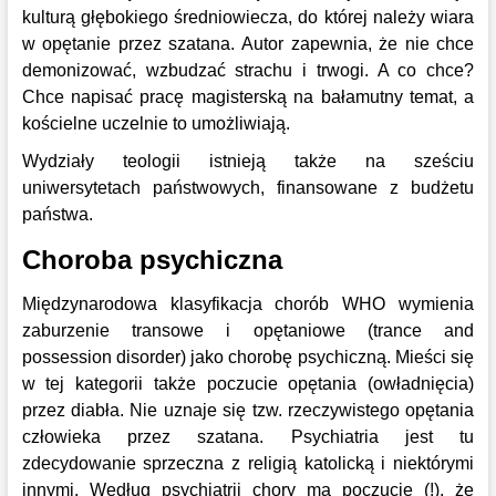
kulturą głębokiego średniowiecza, do której należy wiara
w opętanie przez szatana. Autor zapewnia, że nie chce
demonizować, wzbudzać strachu i trwogi. A co chce?
Chce napisać pracę magisterską na bałamutny temat, a
kościelne uczelnie to umożliwiają.
Wydziały teologii istnieją także na sześciu
uniwersytetach państwowych, finansowane z budżetu
państwa.
Choroba psychiczna
Międzynarodowa klasyfikacja chorób WHO wymienia
zaburzenie transowe i opętaniowe (
trance and
possession disorder
) jako chorobę psychiczną. Mieści się
w tej kategorii także poczucie opętania (owładnięcia)
przez diabła. Nie uznaje się tzw. rzeczywistego opętania
człowieka przez szatana. Psychiatria jest tu
zdecydowanie sprzeczna z religią katolicką i niektórymi
innymi. Według psychiatrii chory ma poczucie (!), że