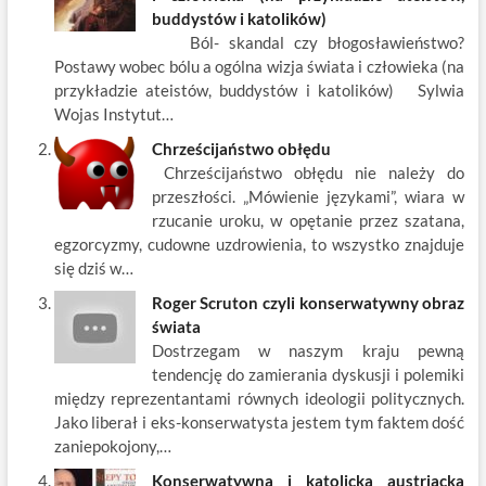
o
t
p
dI
buddystów i katolików)
Ból- skandal czy błogosławieństwo?
o
n
Postawy wobec bólu a ogólna wizja świata i człowieka (na
k
przykładzie ateistów, buddystów i katolików) Sylwia
Wojas Instytut…
Chrześcijaństwo obłędu
Chrześcijaństwo obłędu nie należy do
przeszłości. „Mówienie językami”, wiara w
rzucanie uroku, w opętanie przez szatana,
egzorcyzmy, cudowne uzdrowienia, to wszystko znajduje
się dziś w…
Roger Scruton czyli konserwatywny obraz
świata
Dostrzegam w naszym kraju pewną
tendencję do zamierania dyskusji i polemiki
między reprezentantami równych ideologii politycznych.
Jako liberał i eks-konserwatysta jestem tym faktem dość
zaniepokojony,…
Konserwatywna i katolicka austriacka