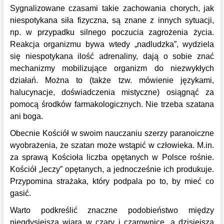
Sygnalizowane czasami takie zachowania chorych, jak
niespotykana siła fizyczna, są znane z innych sytuacji,
np. w przypadku silnego poczucia zagrożenia życia.
Reakcja organizmu bywa wtedy „nadludzka”, wydziela
się niespotykana ilość adrenaliny, dają o sobie znać
mechanizmy mobilizujące organizm do niezwykłych
działań. Można to (także tzw. mówienie językami,
halucynacje, doświadczenia mistyczne) osiągnąć za
pomocą środków farmakologicznych. Nie trzeba szatana
ani boga.
Obecnie Kościół w swoim nauczaniu szerzy paranoiczne
wyobrażenia, że szatan może wstąpić w człowieka. M.in.
za sprawą Kościoła liczba opętanych w Polsce rośnie.
Kościół „leczy” opętanych, a jednocześnie ich produkuje.
Przypomina strażaka, który podpala po to, by mieć co
gasić.
Warto podkreślić znaczne podobieństwo między
niegdysiejszą wiarą w czary i czarownice, a dzisiejszą