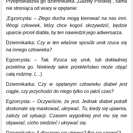
Przeprowadziła go dziennikarka „Gazety Polskiej”, sama
nie stroniąca od wiary w opętanie:
„
Egzorcysta: –
Złego ducha mogą kierować na nas inni.
Wrogi człowiek, który chce kogoś skrzywdzić, będzie
uparcie prosił diabła, by ten nawiedził jego adwersarza
.
Dziennikarka:
Czy w ten właśnie sposób urok rzuca się
na innego człowieka?
Egzorcysta: –
Tak. Rzuca się urok, lub dokładniej
przeklina go. Niekiedy takie przekleństwo może objąć
całą rodzinę
. (…)
Dziennikarka:
Czy w opętanym człowieku diabeł jest
ciągle, czy przychodzi do niego tylko co jakiś czas?
Egzorcysta:
– Oczywiście, że jest. Jednak diabeł potrafi
doskonale się maskować, ukrywać. To, kiedy się ujawnia,
zależy od sytuacji. Czasem wygodniej jest mu się nie
objawiać, cicho siedzieć i ukrywać się.
Dziennikarka:
A dlaczego się ukrywa? Boi się czegoś?