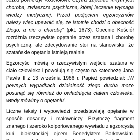
choroba, zwłaszcza psychiczna, której leczenie wymaga
wiedzy medycznej. Przed podjęciem egzorcyzmów
należy więc upewnić się, że istotnie chodzi o obecność
Złego, a nie o chorobę
” (pkt. 1673). Obecnie Kościół
rozróżnia rzeczywiste opętanie przez szatana i chorobę
psychiczną, ale zdecydowanie stoi na stanowisku, że
szatańskie opętania istnieją realnie.
Egzorcyści mówią o rzeczywistym wejściu szatana w
ciało człowieka i powołują się często na katechezę Jana
Pawła II z 13 września 1986 r. Papież powiedział: „
W
pewnych wypadkach działalność złego ducha może
posunąć się również do owładnięcia ciałem człowieka,
wtedy mówimy o opętaniu
”.
Liczne teksty i wypowiedzi przedstawiają opętanie w
sposób dosadny i malowniczy. Przytoczę fragment
znanego i szeroko kolportowanego wywiadu z egzorcystą
kurii białostockiej ojcem Benedyktem Barkowskim.