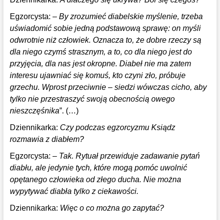
Egzorcysta:
– By zrozumieć diabelskie myślenie, trzeba
uświadomić sobie jedną podstawową sprawę: on myśli
odwrotnie niż człowiek. Oznacza to, że dobre rzeczy są
dla niego czymś strasznym, a to, co dla niego jest do
przyjęcia, dla nas jest okropne. Diabeł nie ma zatem
interesu ujawniać się komuś, kto czyni zło, próbuje
grzechu. Wprost przeciwnie – siedzi wówczas cicho, aby
tylko nie przestraszyć swoją obecnością owego
nieszczęśnika
”. (…)
Dziennikarka:
Czy podczas egzorcyzmu Ksiądz
rozmawia z diabłem?
Egzorcysta:
– Tak. Rytuał przewiduje zadawanie pytań
diabłu, ale jedynie tych, które mogą pomóc uwolnić
opętanego człowieka od złego ducha. Nie można
wypytywać diabła tylko z ciekawości.
Dziennikarka:
Więc o co można go zapytać?