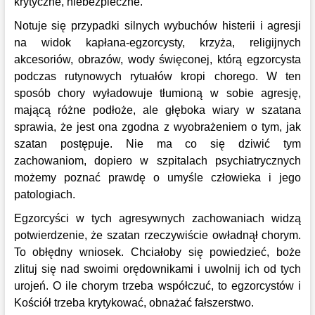
krytyczne, niebezpieczne.
Notuje się przypadki silnych wybuchów histerii i agresji
na widok kapłana-egzorcysty, krzyża, religijnych
akcesoriów, obrazów, wody święconej, którą egzorcysta
podczas rutynowych rytuałów kropi chorego. W ten
sposób chory wyładowuje tłumioną w sobie agresję,
mającą różne podłoże, ale głęboka wiary w szatana
sprawia, że jest ona zgodna z wyobrażeniem o tym, jak
szatan postępuje. Nie ma co się dziwić tym
zachowaniom, dopiero w szpitalach psychiatrycznych
możemy poznać prawdę o umyśle człowieka i jego
patologiach.
Egzorcyści w tych agresywnych zachowaniach widzą
potwierdzenie, że szatan rzeczywiście owładnął chorym.
To obłędny wniosek. Chciałoby się powiedzieć, boże
zlituj się nad swoimi orędownikami i uwolnij ich od tych
urojeń. O ile chorym trzeba współczuć, to egzorcystów i
Kościół trzeba krytykować, obnażać fałszerstwo.