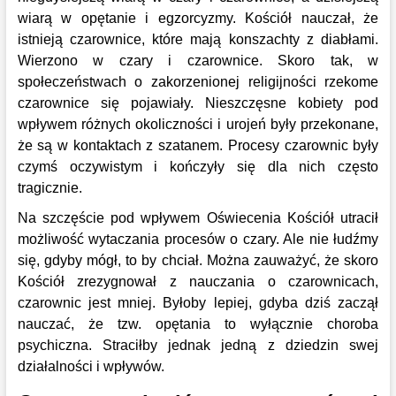
wiarą w opętanie i egzorcyzmy. Kościół nauczał, że
istnieją czarownice, które mają konszachty z diabłami.
Wierzono w czary i czarownice. Skoro tak, w
społeczeństwach o zakorzenionej religijności rzekome
czarownice się pojawiały. Nieszczęsne kobiety pod
wpływem różnych okoliczności i urojeń były przekonane,
że są w kontaktach z szatanem. Procesy czarownic były
czymś oczywistym i kończyły się dla nich często
tragicznie.
Na szczęście pod wpływem Oświecenia Kościół utracił
możliwość wytaczania procesów o czary. Ale nie łudźmy
się, gdyby mógł, to by chciał. Można zauważyć, że skoro
Kościół zrezygnował z nauczania o czarownicach,
czarownic jest mniej. Byłoby lepiej, gdyba dziś zaczął
nauczać, że tzw. opętania to wyłącznie choroba
psychiczna. Straciłby jednak jedną z dziedzin swej
działalności i wpływów.