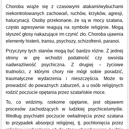
Choroba wiąże się z czasowymi atakami/wybuchami
niekontrolowanych zachowań, ruchów, krzyków, agresji,
halucynacji. Osoby przekonane, że są w mocy szatana,
często agresywnie reagują na symbole religijnie. Mogą
słyszeć głosy nakazujące im czynić zło. Choroba ujawnia
elementy histerii, transu, psychozy, schizofrenii, paranoi.
Przyczyny tych stanów mogą być bardzo różne. Z jednej
strony w grę wchodzi podatność czy swoista
nadwrażliwość psychiczna. Z drugiej – życiowe
trudności, z którymi chory nie mógł sobie poradzić,
traumatyczne wydarzenia i nieszczęścia. Może to
prowadzić do poważnych zaburzeń, a u osób religijnych
rodzić poczucie opętania przez szatańskie moce.
To, co widzimy, rzekome opętanie, jest objawem
procesów zachodzących w ludzkiej psychice/umyśle.
Według psychiatrii poczucie owładnięcia przez szatana
to przypadek absorpcji religijnej, tj. pochłonięcia przez