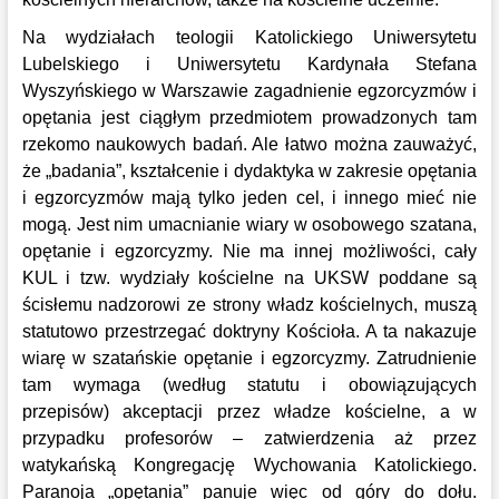
Na wydziałach teologii Katolickiego Uniwersytetu
Lubelskiego i Uniwersytetu Kardynała Stefana
Wyszyńskiego w Warszawie zagadnienie egzorcyzmów i
opętania jest ciągłym przedmiotem prowadzonych tam
rzekomo naukowych badań. Ale łatwo można zauważyć,
że „badania”, kształcenie i dydaktyka w zakresie opętania
i egzorcyzmów mają tylko jeden cel, i innego mieć nie
mogą. Jest nim umacnianie wiary w osobowego szatana,
opętanie i egzorcyzmy. Nie ma innej możliwości, cały
KUL i tzw. wydziały kościelne na UKSW poddane są
ścisłemu nadzorowi ze strony władz kościelnych, muszą
statutowo przestrzegać doktryny Kościoła. A ta nakazuje
wiarę w szatańskie opętanie i egzorcyzmy. Zatrudnienie
tam wymaga (według statutu i obowiązujących
przepisów) akceptacji przez władze kościelne, a w
przypadku profesorów – zatwierdzenia aż przez
watykańską Kongregację Wychowania Katolickiego.
Paranoja „opętania” panuje więc od góry do dołu.