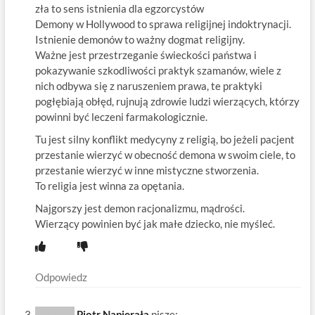
zła to sens istnienia dla egzorcystów
Demony w Hollywood to sprawa religijnej indoktrynacji.
Istnienie demonów to ważny dogmat religijny.
Ważne jest przestrzeganie świeckości państwa i
pokazywanie szkodliwości praktyk szamanów, wiele z
nich odbywa się z naruszeniem prawa, te praktyki
pogłębiają obłęd, rujnują zdrowie ludzi wierzących, którzy
powinni być leczeni farmakologicznie.
Tu jest silny konflikt medycyny z religią, bo jeżeli pacjent
przestanie wierzyć w obecność demona w swoim ciele, to
przestanie wierzyć w inne mistyczne stworzenia.
To religia jest winna za opętania.
Najgorszy jest demon racjonalizmu, mądrości.
Wierzący powinien być jak małe dziecko, nie myśleć.
Odpowiedz
Piotr Napierała
pisze: