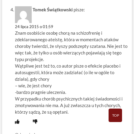
Tomek Świątkowski
pisze:
24 lipca 2015 o 01:59
Znam osobiście osobę chorą na schizofrenię i
zdeklarowanego ateistę, która w momentach ataków
choroby twierdzi, że słyszy podszepty szatana. Nie jest to
więc tak, że tylko u osób wierzących pojawiają się tego
typu projekcje.
Wątpliwe jest też to, co autor pisze o efekcie placebo i
autosugestii, która może zadziałać (o ile w ogóle to
działa), gdy chory
– wie, że jest chory
-bardzo pragnie uleczenia.
W przypadku chorób psychicznych takiej świadomości i
zmotywowania nie ma. A już zwłaszcza u tych chorych,
którzy sądzą, że są opętani.
TOP