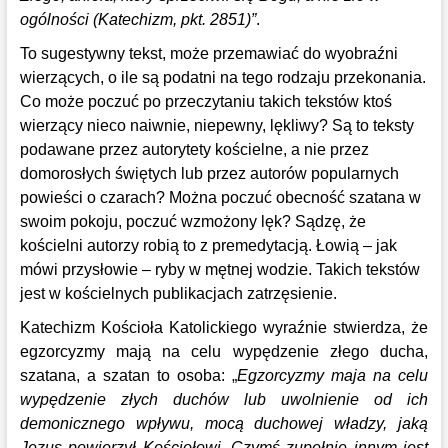
ogólności (Katechizm, pkt. 2851)”
.
To sugestywny tekst, może przemawiać do wyobraźni
wierzących, o ile są podatni na tego rodzaju przekonania.
Co może poczuć po przeczytaniu takich tekstów ktoś
wierzący nieco naiwnie, niepewny, lękliwy? Są to teksty
podawane przez autorytety kościelne, a nie przez
domorosłych świętych lub przez autorów popularnych
powieści o czarach? Można poczuć obecność szatana w
swoim pokoju, poczuć wzmożony lęk? Sądzę, że
kościelni autorzy robią to z premedytacją. Łowią – jak
mówi przysłowie – ryby w mętnej wodzie. Takich tekstów
jest w kościelnych publikacjach zatrzęsienie.
Katechizm Kościoła Katolickiego wyraźnie stwierdza, że
egzorcyzmy mają na celu wypędzenie złego ducha,
szatana, a szatan to osoba: „
Egzorcyzmy maja na celu
wypędzenie złych duchów lub uwolnienie od ich
demonicznego wpływu, mocą duchowej władzy, jaką
Jezus powierzył Kościołowi. Czymś zupełnie innym jest