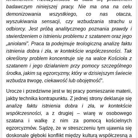
badawczym niniejszej pracy. Nie ma ona na celu
demonizowania wszystkiego, co nas otacza,
wyszukiwania sensacji, czy wzbudzania strachu u
odbiorcy. Jest próbą analitycznego poznania prawdy i
stwierdzeniem o istnieniu problemu z szatanem oraz jego
„aniołami”. Praca ta podejmuje teologiczną analizę faktu
istnienia dobra i zła, w kontekście współczesności. Tak
określony problem koncentruje się na walce Kościoła z
szatanem i jego działaniem przy pomocy szczególnego
środka, jakim są egzorcyzmy, który w dzisiejszym świecie
wzbudza trwogę, ciekawość lub obojętność
”.
Urocze i przedziwne jest w tej pracy pomieszanie materii,
jakby technika kontrapunktu. Z jednej strony deklaruje się
analizę faktu istnienia dobra i zła, w kontekście
współczesności,
a z drugiej – wiarę w osobowego
szatana i walkę z nim za pomocą kościelnych
egzorcyzmów. Sądzę, że w streszczeniu tym ujawnia się
doskonale głęboki konflikt między kulturą współczesną a