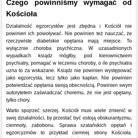
Czego powinniśmy wymagać od
Kościoła
Działalność egzorcystów jest zbędna i Kościół nie
powinien ich powoływać. Nie powinien też nauczać, że
rzeczywiste diabelskie opętania mają miejsce. To
wyłącznie choroba psychiczna. W uzasadnionych
wypadkach ksiądz mógłby, pod kierownictwem
psychiatry, pomagać w leczeniu choroby, o ile psychiatra
uzna to za wskazane. Ksiądz nie powinien występować
jako egzorcysta, lecz tylko jako kapłan. Nie powinien
potwierdzać opętania swoją obecnością. Powinien swym
autorytetem zaświadczać choremu, że nie jest opętany,
tylko chory.
Warto spojrzeć szerzej. Kościół musi wiele zmienić w
swej działalności, by przestać być ostoją obskurantyzmu,
ciemnoty, zabobonu. Sprawa szatańskich opętań i
egzorcyzmów to przykład ciemnej strony Kościoła.