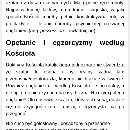
szatana z dusz i ciał wiernych. Mają pełne ręce roboty.
Najpierw trochę faktów, a na koniec sugestia, w jaki
sposób Kościół mógłby pełnić konstruktywną rolę w
profilaktyce i terapii choroby psychicznej nazwanej
opętaniem (ang.
possession –
owładnięcie).
Opętanie i egzorcyzmy według
Kościoła
Doktryna Kościoła katolickiego jednoznacznie stwierdza,
że szatan to osoba i byt realny, żadna tam
przenośnia/metafora zła, którego nie brakuje w świecie.
Również opętanie to – według Kościoła – stan realny, a
nie np. urojenie czy choroba psychiczna. Na czym polega
opętanie? Oto dosłownie szatan, który jest osobą, dostaje
się do czyjegoś ciała i duszy, i egzorcysta ma go
przegonić.
Nie chcę być gołosłowny i posądzony o przesadne