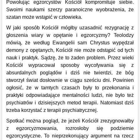
Powołując egzorcystów Kościół kompromituje siebie.
Swoimi naukami szerzy paranoiczne wyobrażenia, że
szatan może wstąpić w człowieka.
W jaki sposób Kościół mógłby uzasadnić rezygnację z
głoszenia wiary w opętanie i egzorcyzmy? Teolodzy
mówią, że według Ewangelii sam Chrystus wypędzał
demony z opętanych, Kościół nie może odstąpić od tych
nauk i praktyk. Sądzę, że to żaden problem. Przez wieki
Kościół wypracował sposoby wycofywania się z
absurdalnych poglądów i dziś nie twierdzi, że bóg
stworzył świat dosłownie w ciągu sześciu dni. Powinien
ogłosić, że w tamtych czasach były to przekonania i
praktyki odpowiadające mentalności ludzi, nie było też
psychiatrów i dzisiejszych metod terapii. Natomiast dziś
trzeba korzystać z terapii psychiatrycznej.
Spotkać można pogląd, że jeżeli Kościół zrezygnowałby
z egzorcyzmowania, rozrosłoby się podziemie
egzorcystyczne. To nieprzekonujący argument na rzecz