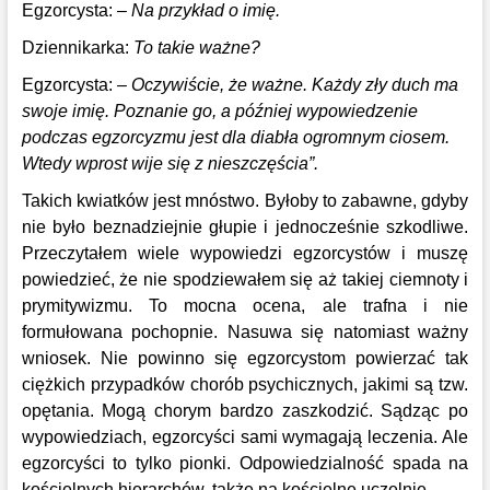
Egzorcysta:
– Na przykład o imię.
Dziennikarka:
To takie ważne?
Egzorcysta:
– Oczywiście, że ważne. Każdy zły duch ma
swoje imię. Poznanie go, a później wypowiedzenie
podczas egzorcyzmu jest dla diabła ogromnym ciosem.
Wtedy wprost wije się z nieszczęścia”.
Takich kwiatków jest mnóstwo. Byłoby to zabawne, gdyby
nie było beznadziejnie głupie i jednocześnie szkodliwe.
Przeczytałem wiele wypowiedzi egzorcystów i muszę
powiedzieć, że nie spodziewałem się aż takiej ciemnoty i
prymitywizmu. To mocna ocena, ale trafna i nie
formułowana pochopnie. Nasuwa się natomiast ważny
wniosek. Nie powinno się egzorcystom powierzać tak
ciężkich przypadków chorób psychicznych, jakimi są tzw.
opętania. Mogą chorym bardzo zaszkodzić. Sądząc po
wypowiedziach, egzorcyści sami wymagają leczenia. Ale
egzorcyści to tylko pionki. Odpowiedzialność spada na
kościelnych hierarchów, także na kościelne uczelnie.