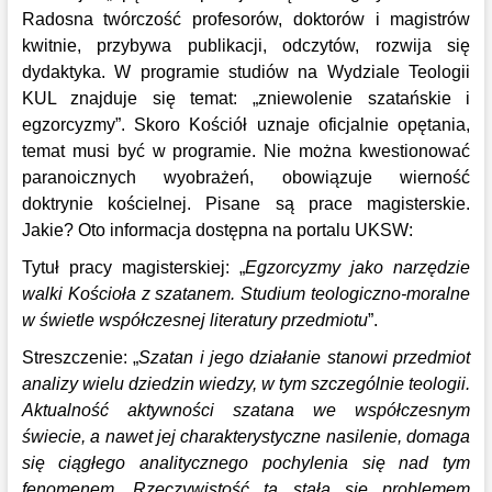
Radosna twórczość profesorów, doktorów i magistrów
kwitnie, przybywa publikacji, odczytów, rozwija się
dydaktyka. W programie studiów na Wydziale Teologii
KUL znajduje się temat: „zniewolenie szatańskie i
egzorcyzmy”. Skoro Kościół uznaje oficjalnie opętania,
temat musi być w programie. Nie można kwestionować
paranoicznych wyobrażeń, obowiązuje wierność
doktrynie kościelnej. Pisane są prace magisterskie.
Jakie? Oto informacja dostępna na portalu UKSW:
Tytuł pracy magisterskiej: „
Egzorcyzmy jako narzędzie
walki Kościoła z szatanem. Studium teologiczno-moralne
w świetle współczesnej literatury przedmiotu
”.
Streszczenie: „
Szatan i jego działanie stanowi przedmiot
analizy wielu dziedzin wiedzy, w tym szczególnie teologii.
Aktualność aktywności szatana we współczesnym
świecie, a nawet jej charakterystyczne nasilenie, domaga
się ciągłego analitycznego pochylenia się nad tym
fenomenem. Rzeczywistość ta stała się problemem