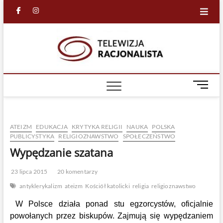
Skip
facebook
in
to
content
Racjona
RACJONALNA
TELEWIZJA
TV
M
e
n
u
ATEIZM
EDUKACJA
KRYTYKA RELIGII
NAUKA
POLSKA
B
PUBLICYSTYKA
RELIGIOZNAWSTWO
SPOŁECZEŃSTWO
u
Wypędzanie szatana
t
t
o
23 lipca 2015
20 komentarzy
n
antyklerykalizm
ateizm
Kościół katolicki
religia
religioznawstwo
W Polsce działa ponad stu egzorcystów, oficjalnie
powołanych przez biskupów. Zajmują się wypędzaniem