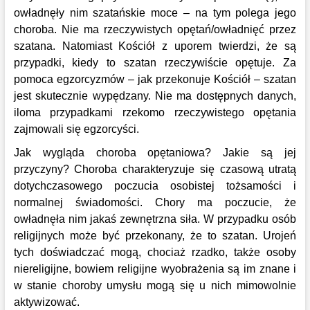
owładnęły nim szatańskie moce – na tym polega jego
choroba. Nie ma rzeczywistych opętań/owładnięć przez
szatana. Natomiast Kościół z uporem twierdzi, że są
przypadki, kiedy to szatan rzeczywiście opętuje. Za
pomoca egzorcyzmów – jak przekonuje Kościół – szatan
jest skutecznie wypędzany.
Nie ma dostępnych danych,
iloma przypadkami rzekomo rzeczywistego opętania
zajmowali się egzorcyści.
Jak wygląda choroba opętaniowa? Jakie są jej
przyczyny? Choroba charakteryzuje się czasową utratą
dotychczasowego poczucia osobistej tożsamości i
normalnej świadomości. Chory ma poczucie, że
owładnęła nim jakaś zewnętrzna siła. W przypadku osób
religijnych może być przekonany, że to szatan. Urojeń
tych doświadczać mogą, chociaż rzadko, także osoby
niereligijne, bowiem religijne wyobrażenia są im znane i
w stanie choroby umysłu mogą się u nich mimowolnie
aktywizować.