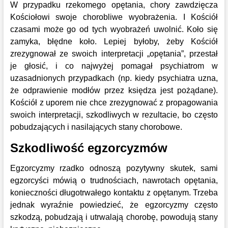
W przypadku rzekomego opętania, chory zawdzięcza
Kościołowi swoje chorobliwe wyobrażenia. I Kościół
czasami może go od tych wyobrażeń uwolnić. Koło się
zamyka, błędne koło. Lepiej byłoby, żeby Kościół
zrezygnował ze swoich interpretacji „opętania”, przestał
je głosić, i co najwyżej pomagał psychiatrom w
uzasadnionych przypadkach (np. kiedy psychiatra uzna,
że odprawienie modłów przez księdza jest pożądane).
Kościół z uporem nie chce zrezygnować z propagowania
swoich interpretacji, szkodliwych w rezultacie, bo często
pobudzających i nasilających stany chorobowe.
Szkodliwość egzorcyzmów
Egzorcyzmy rzadko odnoszą pozytywny skutek, sami
egzorcyści mówią o trudnościach, nawrotach opętania,
konieczności długotrwałego kontaktu z opętanym. Trzeba
jednak wyraźnie powiedzieć, że egzorcyzmy często
szkodzą, pobudzają i utrwalają chorobę, powodują stany