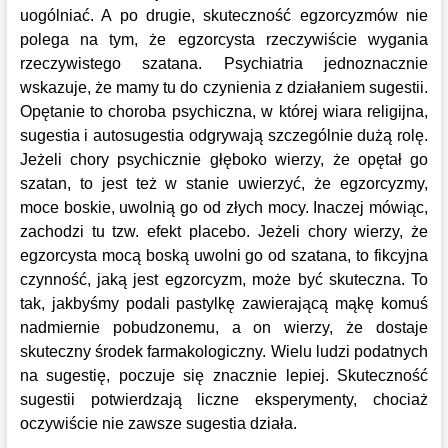
uogólniać. A po drugie, skuteczność egzorcyzmów nie
polega na tym, że egzorcysta rzeczywiście wygania
rzeczywistego szatana. Psychiatria jednoznacznie
wskazuje, że mamy tu do czynienia z działaniem sugestii.
Opętanie to choroba psychiczna, w której wiara religijna,
sugestia i autosugestia odgrywają szczególnie dużą rolę.
Jeżeli chory psychicznie głęboko wierzy, że opętał go
szatan, to jest też w stanie uwierzyć, że egzorcyzmy,
moce boskie, uwolnią go od złych mocy. Inaczej mówiąc,
zachodzi tu tzw. efekt placebo. Jeżeli chory wierzy, że
egzorcysta mocą boską uwolni go od szatana, to fikcyjna
czynność, jaką jest egzorcyzm, może być skuteczna. To
tak, jakbyśmy podali pastylkę zawierającą mąkę komuś
nadmiernie pobudzonemu, a on wierzy, że dostaje
skuteczny środek farmakologiczny. Wielu ludzi podatnych
na sugestię, poczuje się znacznie lepiej. Skuteczność
sugestii potwierdzają liczne eksperymenty, chociaż
oczywiście nie zawsze sugestia działa.