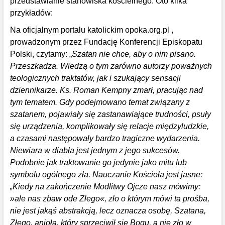
przedstawianie stanowiska kościelnego. Oto kilka
przykładów:
Na oficjalnym portalu katolickim opoka.org.pl ,
prowadzonym przez Fundację Konferencji Episkopatu
Polski, czytamy: „
Szatan nie chce, aby o nim pisano.
Przeszkadza. Wiedzą o tym zarówno autorzy poważnych
teologicznych traktatów, jak i szukający sensacji
dziennikarze. Ks. Roman Kempny zmarł, pracując nad
tym tematem. Gdy podejmowano temat związany z
szatanem, pojawiały się zastanawiające trudności, psuły
się urządzenia, komplikowały się relacje międzyludzkie,
a czasami następowały bardzo tragiczne wydarzenia.
Niewiara w diabła jest jednym z jego sukcesów.
Podobnie jak traktowanie go jedynie jako mitu lub
symbolu ogólnego zła. Nauczanie Kościoła jest jasne:
„Kiedy na zakończenie Modlitwy Ojcze nasz mówimy:
»ale nas zbaw ode Złego«, zło o którym mówi ta prośba,
nie jest jakąś abstrakcją, lecz oznacza osobę, Szatana,
Złego, anioła, który sprzeciwił się Bogu, a nie zło w