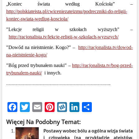
„
Koniec świata według Kościoła” –
http://polskiateista.pl/cwiceniezateizmu/podreczniki-do-religii-
koniec-swiata-wedlug-kosciola/
"Lekcje religii w szkołach wyższych" –
http://racjonalista.tv/lekcje-religii-w-szkolach-wyzszych/
"Dowód na nieistnienie. Kogo?" –
http://racjonalista.tv/dowod-
na-nieistnienie-kogo/
"Bóg przed trybunałem nauki" –
http://racjonalista.tv/bog-przed-
trybunalem-nauki/
i innych.
………………………………………………………………………………..
F
T
E
Pi
W
Li
S
ac
w
m
nt
y
n
h
Więcej Na Podobny Temat:
e
itt
ail
er
k
k
ar
Postawy wobec bólu a ogólna wizja świata
b
er
es
o
e
e
i człowieka (na przykładzie ateistów,