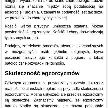
religijne wyobrażenia aż do stanu chorobowego. Ludzie
różnią się znacznie między sobą podatnością na
absorpcję i urojenia. Czasami ta podatność jest tak duża,
że prowadzi do choroby psychicznej.
Kościół wśród przyczyn umieszcza szatana. Można
powiedzieć, że egzorcysta, Kościół i chory doświadczają
tych samych urojeń.
Dodajmy, że efektem procesów absorpcji, zachodzących
w mózgu/umyśle osób głęboko religijnych, bywa
poczucie mistycznego kontaktu z bogiem, a także
patologiczne przypadki religijności.
Skuteczność egzorcyzmów
Głównym argumentem, przytaczanym często na rzecz
realności szatańskich opętań, są przypadki skuteczności
egzorcyzmów. Można usłyszeć: ale przecież egzorcyzmy
są skuteczne. Zaznaczmy najpierw, że egzorcyzmy
bardzo rzadko są skuteczne, nie można pochopnie