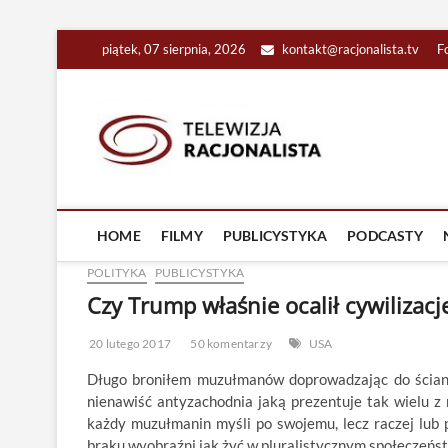
Skip
piątek, 07 sierpnia, 2026
kontakt@racjonalista.tv
F
to
content
Racjona
RACJONALNA TELEW
HOME
FILMY
PUBLICYSTYKA
PODCASTY
POLITYKA
PUBLICYSTYKA
Czy Trump właśnie ocalił cywilizacj
20 lutego 2017
50 komentarzy
USA
Długo broniłem muzułmanów doprowadzając do ściany
nienawiść antyzachodnia jaką prezentuje tak wielu z n
każdy muzułmanin myśli po swojemu, lecz raczej lub p
braku wyobraźni jak żyć w pluralistycznym społeczeńst