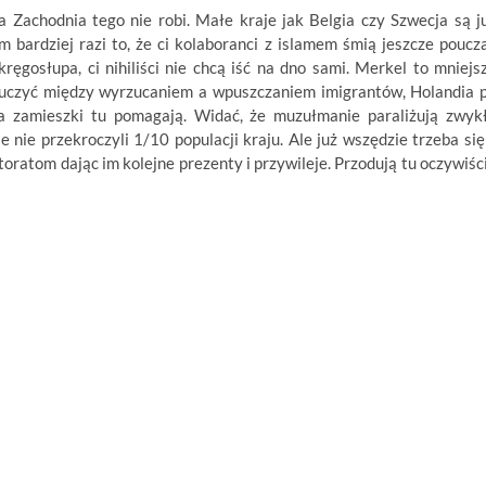
 Zachodnia tego nie robi. Małe kraje jak Belgia czy Szwecja są j
m bardziej razi to, że ci kolaboranci z islamem śmią jeszcze poucz
kręgosłupa, ci nihiliści nie chcą iść na dno sami. Merkel to mniejs
 kluczyć między wyrzucaniem a wpuszczaniem imigrantów, Holandia 
 a zamieszki tu pomagają. Widać, że muzułmanie paraliżują zwyk
 nie przekroczyli 1/10 populacji kraju. Ale już wszędzie trzeba się
toratom dając im kolejne prezenty i przywileje. Przodują tu oczywiśc