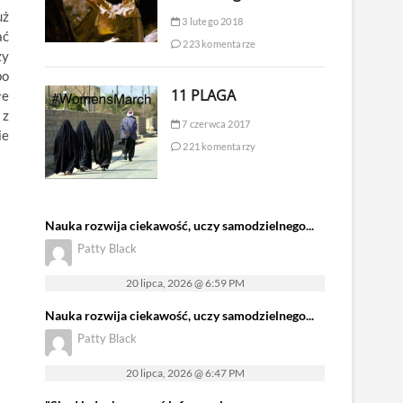
uż
3 lutego 2018
ać
223 komentarze
zy
po
11 PLAGA
łe
 z
7 czerwca 2017
ie
221 komentarzy
Nauka rozwija ciekawość, uczy samodzielnego...
Patty Black
20 lipca, 2026 @ 6:59 PM
Nauka rozwija ciekawość, uczy samodzielnego...
Patty Black
20 lipca, 2026 @ 6:47 PM