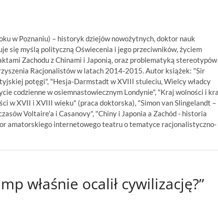
oku w Poznaniu) – historyk dziejów nowożytnych, doktor nauk
uje się myślą polityczną Oświecenia i jego przeciwników, życiem
taktami Zachodu z Chinami i Japonią, oraz problematyką stereotypów
yszenia Racjonalistów w latach 2014-2015. Autor książek: "Sir
jskiej potęgi", "Hesja-Darmstadt w XVIII stuleciu, Wielcy władcy
cie codzienne w osiemnastowiecznym Londynie", "Kraj wolności i kra
ści w XVII i XVIII wieku" (praca doktorska), "Simon van Slingelandt –
czasów Voltaire'a i Casanovy", "Chiny i Japonia a Zachód - historia
tor amatorskiego internetowego teatru o tematyce racjonalistyczno-
p właśnie ocalił cywilizację?”