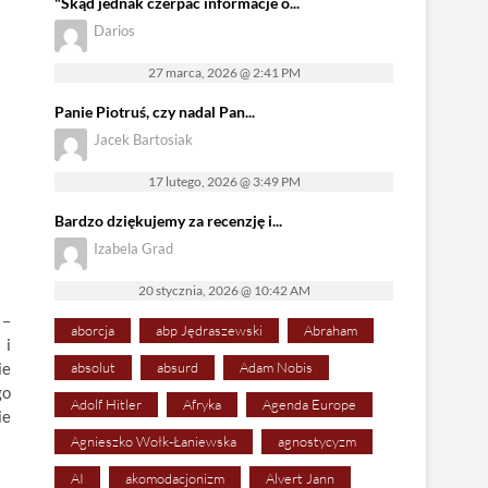
"Skąd jednak czerpać informacje o...
Darios
27 marca, 2026 @ 2:41 PM
Panie Piotruś, czy nadal Pan...
Jacek Bartosiak
17 lutego, 2026 @ 3:49 PM
Bardzo dziękujemy za recenzję i...
Izabela Grad
20 stycznia, 2026 @ 10:42 AM
 –
aborcja
abp Jędraszewski
Abraham
 i
ie
absolut
absurd
Adam Nobis
go
Adolf Hitler
Afryka
Agenda Europe
ie
Agnieszko Wołk-Łaniewska
agnostycyzm
AI
akomodacjonizm
Alvert Jann