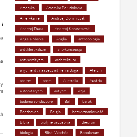
Ameryka
Ameryka Południowa
Amerykanie
Andrzej Dominiczak
 i
Andrzej Duda
Andrzej Koraszewski
na
Angela Merkel
Anglia
antropologia
antyklerykalizm
antykoncepcja
antysemityzm
architektura
na
argumenty na rzecz istnienia Boga
Ateizm
ateizm
atom
Australia
Austria
zy
em
autorytaryzm
autyzm
Azja
badania sondażowe
Bali
barok
Beethoven
Belgia
bezwyznaniowość
ch
Biblia
biblijne oszustwa
Biedroń
biologia
Bliski Wschód
Bobolanum