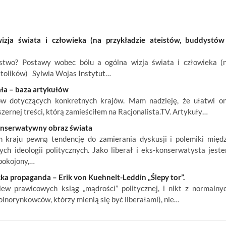
ja świata i człowieka (na przykładzie ateistów, buddystów
wo? Postawy wobec bólu a ogólna wizja świata i człowieka (
atolików) Sylwia Wojas Instytut…
ała – baza artykułów
ów dotyczących konkretnych krajów. Mam nadzieję, że ułatwi o
szernej treści, którą zamieściłem na Racjonalista.TV. Artykuły…
konserwatywny obraz świata
kraju pewną tendencję do zamierania dyskusji i polemiki międ
ch ideologii politycznych. Jako liberał i eks-konserwatysta jest
pokojony,…
ka propaganda – Erik von Kuehnelt-Leddin „Ślepy tor”.
w prawicowych ksiąg „mądrości” politycznej, i nikt z normalny
lnorynkowców, którzy mienią się być liberałami), nie…