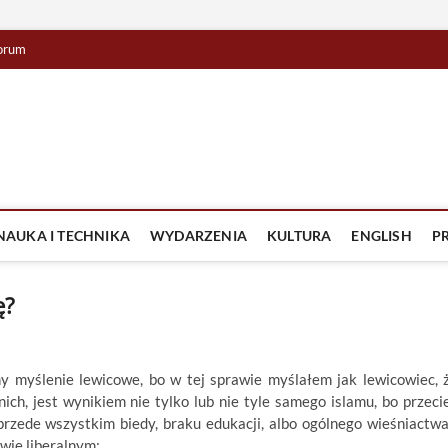
orum
lista TV
IZJA
NAUKA I TECHNIKA
WYDARZENIA
KULTURA
ENGLISH
P
ę?
 myślenie lewicowe, bo w tej sprawie myślałem jak lewicowiec, 
ich, jest wynikiem nie tylko lub nie tyle samego islamu, bo przeci
rzede wszystkim biedy, braku edukacji, albo ogólnego wieśniactwa
wie liberalnym: