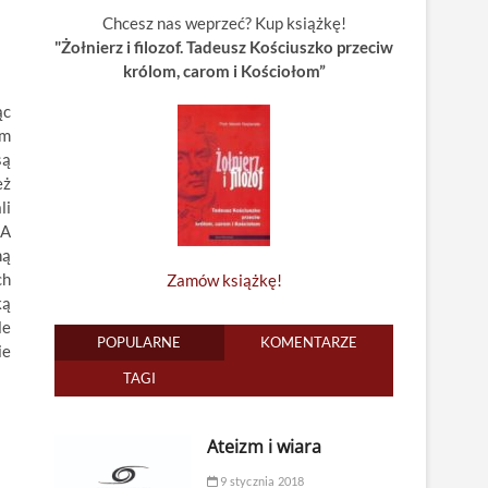
Chcesz nas weprzeć? Kup książkę!
"Żołnierz i filozof. Tadeusz Kościuszko przeciw
królom, carom i Kościołom”
ąc
em
są
eż
li
 A
ną
ch
Zamów książkę!
ką
le
POPULARNE
KOMENTARZE
ie
TAGI
Ateizm i wiara
9 stycznia 2018