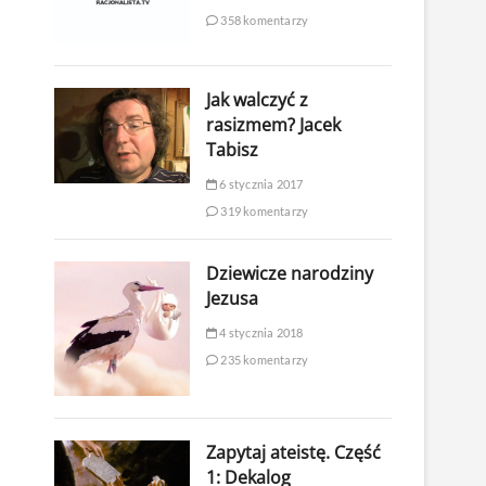
358 komentarzy
Jak walczyć z
rasizmem? Jacek
Tabisz
6 stycznia 2017
319 komentarzy
Dziewicze narodziny
Jezusa
4 stycznia 2018
235 komentarzy
Zapytaj ateistę. Część
1: Dekalog