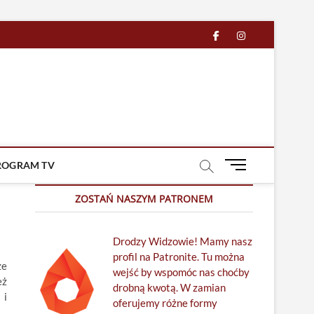
facebook
in
M
ROGRAM TV
e
n
ZOSTAŃ NASZYM PATRONEM
u
B
Drodzy Widzowie! Mamy nasz
u
profil na Patronite. Tu można
t
że
wejść by wspomóc nas choćby
t
eż
drobną kwotą. W zamian
o
 i
oferujemy różne formy
n