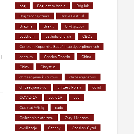
bóg
Bóg jest miłością
Bóg luk
Bóg zapchajdziura
Brave Festival
Brazylia
Brexit
Brytyjczycy
buddyzm
catholic church
CBOS
Centrum Kopernika Badań Interdyscyplinarnych
j
cenzura
Charles Darwin
China
Chiny
Chrystus
chrześcijanie kulturowi
chrześcijaństwo
chrześcjiaństwo
chrzest Polski
covid
COVID 19
covid19
cud
Cud nad Wisłą
cuda
Ćwiczenia z ateizmu
Cyryl i Metody
cywilizacja
Czechy
Czesław Cyrul