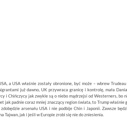
USA, a USA właśnie zostały obronione, być może – wbrew Trudeau
imigrantami już dawno, UK przywraca granicę i kontrolę, mała Dania
 i Chińczycy jak zwykle są o niebo mądrzejsi od Westerners, bo n
et jak padnie coraz mniej znaczący region świata, to Trump właśnie 
 zdobędzie arsenału USA i nie podbije Chin i Japonii. Zawsze będz
Tajwan, jak i jeśli w Europie zrobi się nie do zniesienia.