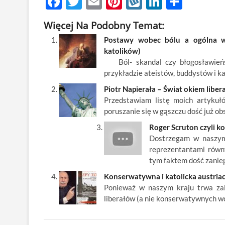
F
T
E
Pi
W
Li
S
ac
w
m
nt
y
n
h
Więcej Na Podobny Temat:
e
itt
ail
er
k
k
ar
Postawy wobec bólu a ogólna wiz
b
er
es
o
e
e
katolików)
o
t
p
dI
Ból- skandal czy błogosławieńst
przykładzie ateistów, buddystów i k
o
n
Piotr Napierała – Świat okiem liber
k
Przedstawiam listę moich artykuł
poruszanie się w gąszczu dość już ob
Roger Scruton czyli 
Dostrzegam w naszym 
reprezentantami równy
tym faktem dość zanie
Konserwatywna i katolicka austriac
Ponieważ w naszym kraju trwa zale
liberałów (a nie konserwatywnych wo