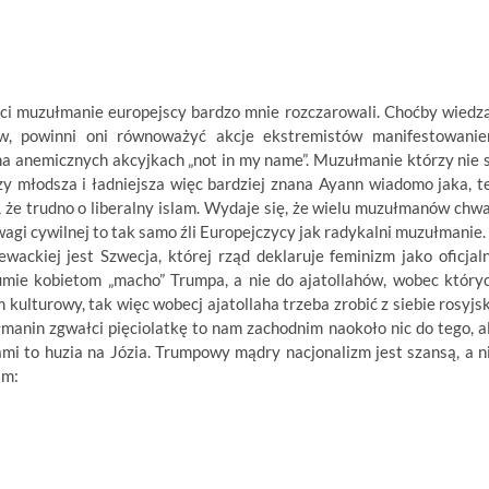
ci muzułmanie europejscy bardzo mnie rozczarowali. Choćby wiedz
ów, powinni oni równoważyć akcje ekstremistów manifestowani
 na anemicznych akcyjkach „not in my name”. Muzułmanie którzy nie 
y młodsza i ładniejsza więc bardziej znana Ayann wiadomo jaka, t
, że trudno o liberalny islam. Wydaje się, że wielu muzułmanów chwa
wagi cywilnej to tak samo źli Europejczycy jak radykalni muzułmanie.
wackiej jest Szwecja, której rząd deklaruje feminizm jako oficjal
sumie kobietom „macho” Trumpa, a nie do ajatollahów, wobec który
ulturowy, tak więc wobecj ajatollaha trzeba zrobić z siebie rosyjs
łmanin zgwałci pięciolatkę to nam zachodnim naokoło nic do tego, a
mi to huzia na Józia. Trumpowy mądry nacjonalizm jest szansą, a n
am: