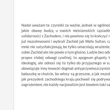
Nadal uważam te czynniki za ważne, jednak w ogólnoś
jakie obawy budzą u swoich nieislamskich sąsiad
solidarności z Zachodem, i nie powinno się to kończyć
już muzułmanami i wybrali Zachód jak Wafa Sultan, cz
mnie nie satysfakcjonują, bo tylko umacniają wrażenie
sobie Zachód ale nie powie o tym głośno. Ludzie bez od
propos słabej odwagi cywilnej, to apogeum głupoty le
ideologię, ale odnosi się to tylko do przyjaznego w 
obowiązuje inny lewacki dogmat antyprzywłaszczynizm k
babuszkę w chuście, bo włosy są grzeszne, a jak muzu
jak prezydent zachodniego kraju pochwali się podrywa
zagrożeniem, nie każdy nacjonalizm jest bowiem taki s