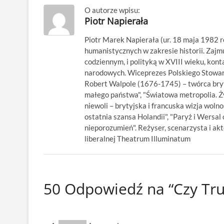
O autorze wpisu:
Piotr Napierała
Piotr Marek Napierała (ur. 18 maja 1982 r
humanistycznych w zakresie historii. Zajm
codziennym, i polityką w XVIII wieku, kon
narodowych. Wiceprezes Polskiego Stowarz
Robert Walpole (1676-1745) – twórca bryty
małego państwa", "Światowa metropolia. Ży
niewoli – brytyjska i francuska wizja wolno
ostatnia szansa Holandii", "Paryż i Wersal 
nieporozumień". Reżyser, scenarzysta i ak
liberalnej Theatrum Illuminatum
50 Odpowiedź na “Czy Trum