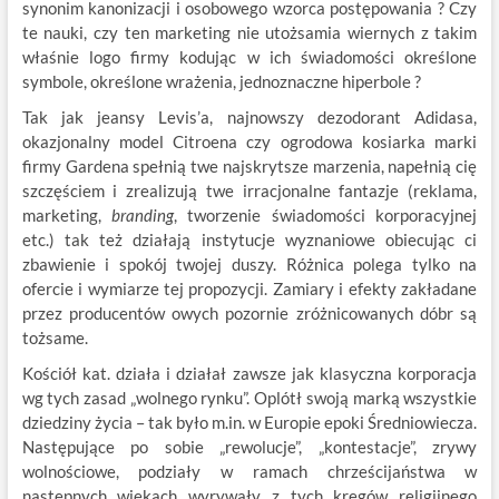
synonim kanonizacji i osobowego wzorca postępowania ? Czy
te nauki, czy ten marketing nie utożsamia wiernych z takim
właśnie logo firmy kodując w ich świadomości określone
symbole, określone wrażenia, jednoznaczne hiperbole ?
Tak jak jeansy Levis’a, najnowszy dezodorant Adidasa,
okazjonalny model Citroena czy ogrodowa kosiarka marki
firmy Gardena spełnią twe najskrytsze marzenia, napełnią cię
szczęściem i zrealizują twe irracjonalne fantazje (reklama,
marketing,
branding
, tworzenie świadomości korporacyjnej
etc.) tak też działają instytucje wyznaniowe obiecując ci
zbawienie i spokój twojej duszy. Różnica polega tylko na
ofercie i wymiarze tej propozycji. Zamiary i efekty zakładane
przez producentów owych pozornie zróżnicowanych dóbr są
tożsame.
Kościół kat. działa i działał zawsze jak klasyczna korporacja
wg tych zasad „wolnego rynku”. Oplótł swoją marką wszystkie
dziedziny życia – tak było m.in. w Europie epoki Średniowiecza.
Następujące po sobie „rewolucje”, „kontestacje”, zrywy
wolnościowe, podziały w ramach chrześcijaństwa w
następnych wiekach wyrywały z tych kręgów religijnego