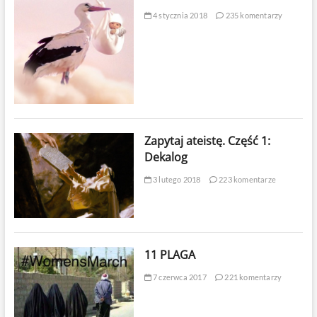
4 stycznia 2018
235 komentarzy
Zapytaj ateistę. Część 1:
Dekalog
3 lutego 2018
223 komentarze
11 PLAGA
7 czerwca 2017
221 komentarzy