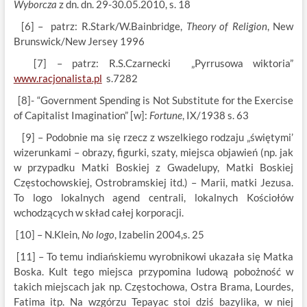
Wyborcza
z dn. dn. 29-30.05.2010, s. 18
[6] – patrz: R.Stark/W.Bainbridge,
Theory of Religion
, New
Brunswick/New Jersey 1996
[7] – patrz: R.S.Czarnecki „Pyrrusowa wiktoria”
www.racjonalista.pl
s.7282
[8]- “Government Spending is Not Substitute for the Exercise
of Capitalist Imagination” [w]:
Fortune
, IX/1938 s. 63
[9] – Podobnie ma się rzecz z wszelkiego rodzaju „świętymi’
wizerunkami – obrazy, figurki, szaty, miejsca objawień (np. jak
w przypadku Matki Boskiej z Gwadelupy, Matki Boskiej
Częstochowskiej, Ostrobramskiej itd.) – Marii, matki Jezusa.
To logo lokalnych agend centrali, lokalnych Kościołów
wchodzących w skład całej korporacji.
[10] – N.Klein,
No logo
, Izabelin 2004,s. 25
[11] – To temu indiańskiemu wyrobnikowi ukazała się Matka
Boska. Kult tego miejsca przypomina ludową pobożność w
takich miejscach jak np. Częstochowa, Ostra Brama, Lourdes,
Fatima itp. Na wzgórzu Tepayac stoi dziś bazylika, w niej