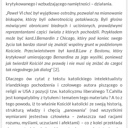
krytykowanego i wzbudzającego namiętności – działania.
„
Paweł VI choć był wyjątkowo ostrożny, pozwalał na mianowanie
biskupów, którzy byli odwrotnością potakiwaczy. Byli głośno
mówiącymi obrońcami biednych i uciśnionych, prawdziwymi
reprezentantami części świata z których
pochodzili. Przykładem
może być kard.J.Bernardin z Chicago, który pod koniec swego
życia tak bardzo starał się znaleźć wspólny grunt w podzielonym
Kościele. Przeciwieństwem był kard.B.Law z Bostonu, który
krytykował umierającego Bernardina za jego wysiłki, ponieważ
jak twierdził Kościół zna prawdę i nie musi się zniżać do czegoś
tak niegodnego jak dialog
” [2].
Dlaczego ów cytat z tekstu katolickiego intelektualisty
irlandzkiego pochodzenia i czołowego autora piszącego o
religii w USA z pozycji tzw. katolicyzmu liberalnego T.Cahilla
jest kompatybilny z tytułem i tematem tego materiału ? A to z
tego powodu, iż to właśnie Kościół katolicki ze swoją historią,
strukturą władzy i chęcią „panowania” (nad wszystkimi
wymiarami jestestwa człowieka – zwłaszcza nad racjami
rozumu, myślami, uczuciami i afektami) – co z kolei przekłada