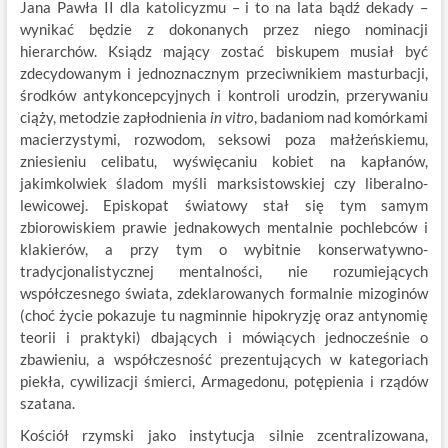
Jana Pawła II dla katolicyzmu – i to na lata bądź dekady –
wynikać będzie z dokonanych przez niego nominacji
hierarchów. Ksiądz mający zostać biskupem musiał być
zdecydowanym i jednoznacznym przeciwnikiem masturbacji,
środków antykoncepcyjnych i kontroli urodzin, przerywaniu
ciąży, metodzie zapłodnienia
in vitro
, badaniom nad komórkami
macierzystymi, rozwodom, seksowi poza małżeńskiemu,
zniesieniu celibatu, wyświęcaniu kobiet na kapłanów,
jakimkolwiek śladom myśli marksistowskiej czy liberalno-
lewicowej. Episkopat światowy stał się tym samym
zbiorowiskiem prawie jednakowych mentalnie pochlebców i
klakierów, a przy tym o wybitnie konserwatywno-
tradycjonalistycznej mentalności, nie rozumiejących
współczesnego świata, zdeklarowanych formalnie mizoginów
(choć życie pokazuje tu nagminnie hipokryzję oraz antynomię
teorii i praktyki) dbających i mówiących jednocześnie o
zbawieniu, a współczesność prezentujących w kategoriach
piekła, cywilizacji śmierci, Armagedonu, potępienia i rządów
szatana.
Kościół rzymski jako instytucja silnie zcentralizowana,