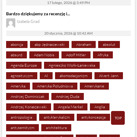
17 lutego, 2026 @ 3:49 PM
Bardzo dziękujemy za recenzję i...
Izabela Grad
20 stycznia, 2026 @ 10:42 AM
aborcja
abp Jędraszewski
Abraham
absolut
absurd
Adam Nobis
Adolf Hitler
Afryka
Agenda Europe
Agnieszko Wołk-Łaniewska
agnostycyzm
AI
akomodacjonizm
Alvert Jann
Ameryka
Ameryka Południowa
Amerykanie
Andrzej Dominiczak
Andrzej Duda
Andrzej Koraszewski
Angela Merkel
Anglia
antropologia
antyklerykalizm
antykoncepcja
TOP
antysemityzm
architektura