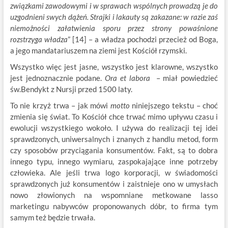
związkami zawodowymi i w sprawach wspólnych prowadzą je do
uzgodnieni swych dążeń. Strajki i lakauty są zakazane: w razie zaś
niemożności załatwienia sporu przez strony powaśnione
rozstrzyga władza
” [14] – a władza pochodzi przecież od Boga,
a jego mandatariuszem na ziemi jest Kościół rzymski.
Wszystko więc jest jasne, wszystko jest klarowne, wszystko
jest jednoznacznie podane.
Ora et labora
– miał powiedzieć
św.Bendykt z Nursji przed 1500 laty.
To nie krzyż trwa – jak mówi
motto
niniejszego tekstu – choć
zmienia się świat. To Kościół chce trwać mimo upływu czasu i
ewolucji wszystkiego wokoło. I używa do realizacji tej idei
sprawdzonych, uniwersalnych i znanych z handlu metod, form
czy sposobów przyciągania konsumentów. Fakt, są to dobra
innego typu, innego wymiaru, zaspokajające inne potrzeby
człowieka. Ale jeśli trwa logo korporacji, w świadomości
sprawdzonych już konsumentów i zaistnieje ono w umysłach
nowo złowionych na wspomniane metkowane lasso
marketingu nabywców proponowanych dóbr, to firma tym
samym też będzie trwała.