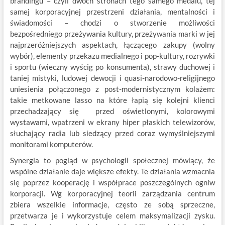
brandingu – czyli dwóch stronach
tego samego medalu, tej
samej korporacyjnej przestrzeni działania, mentalności i
świadomości – chodzi o stworzenie możliwości
bezpośredniego przeżywania kultury, przeżywania marki w jej
najprzeróżniejszych aspektach, łączącego zakupy (wolny
wybór), elementy przekazu medialnego i pop-kultury, rozrywki
i sportu (wieczny wyścig po konsumenta), strawy duchowej i
taniej mistyki, ludowej dewocji i quasi-narodowo-religijnego
uniesienia połączonego z post-modernistycznym kolażem:
takie metkowane lasso na które łapią się kolejni klienci
przechadzający się przed oświetlonymi, kolorowymi
wystawami, wpatrzeni w ekrany hiper płaskich telewizorów,
słuchający radia lub siedzący przed coraz wymyślniejszymi
monitorami komputerów.
Synergia to pogląd w psychologii społecznej mówiący, że
wspólne działanie daje większe efekty. Te działania wzmacnia
się poprzez kooperację i współprace poszczególnych ogniw
korporacji. Wg korporacyjnej teorii zarządzania centrum
zbiera wszelkie informacje, często ze sobą sprzeczne,
przetwarza je i wykorzystuje celem maksymalizacji zysku.