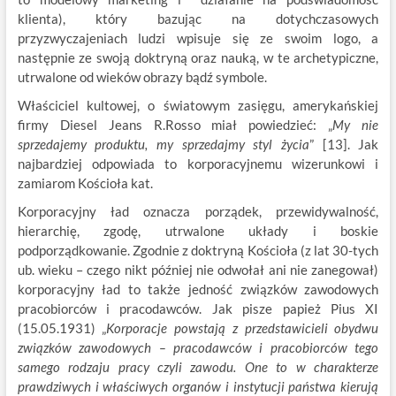
klienta), który bazując na dotychczasowych
przyzwyczajeniach ludzi wpisuje się ze swoim logo, a
następnie ze swoją doktryną oraz nauką, w te archetypiczne,
utrwalone od wieków obrazy bądź symbole.
Właściciel kultowej, o światowym zasięgu, amerykańskiej
firmy Diesel Jeans R.Rosso miał powiedzieć: „
My nie
sprzedajemy produktu, my sprzedajmy styl życia
” [13]. Jak
najbardziej odpowiada to korporacyjnemu wizerunkowi i
zamiarom Kościoła kat.
Korporacyjny ład oznacza porządek, przewidywalność,
hierarchię, zgodę, utrwalone układy i boskie
podporządkowanie. Zgodnie z doktryną Kościoła (z lat 30-tych
ub. wieku – czego nikt później nie odwołał ani nie zanegował)
korporacyjny ład to także jedność związków zawodowych
pracobiorców i pracodawców. Jak pisze papież Pius XI
(15.05.1931)
„
Korporacje powstają z przedstawicieli obydwu
związków zawodowych – pracodawców i pracobiorców tego
samego rodzaju pracy czyli zawodu. One to w charakterze
prawdziwych i właściwych organów i instytucji państwa kierują