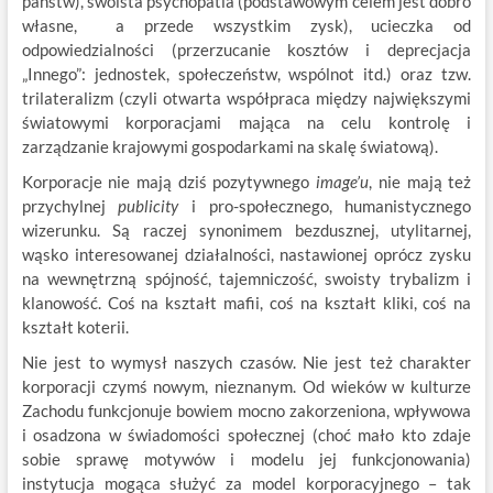
państw), swoista psychopatia (podstawowym celem jest dobro
własne, a przede wszystkim zysk), ucieczka od
odpowiedzialności (przerzucanie kosztów i deprecjacja
„Innego”: jednostek, społeczeństw, wspólnot itd.) oraz tzw.
trilateralizm (czyli otwarta współpraca między największymi
światowymi korporacjami mająca na celu kontrolę i
zarządzanie krajowymi gospodarkami na skalę światową).
Korporacje nie mają dziś pozytywnego
image’u
, nie mają też
przychylnej
publicity
i pro-społecznego, humanistycznego
wizerunku. Są raczej synonimem bezdusznej, utylitarnej,
wąsko interesowanej działalności, nastawionej oprócz zysku
na wewnętrzną spójność, tajemniczość, swoisty trybalizm i
klanowość. Coś na kształt mafii, coś na kształt kliki, coś na
kształt koterii.
Nie jest to wymysł naszych czasów. Nie jest też charakter
korporacji czymś nowym, nieznanym. Od wieków w kulturze
Zachodu funkcjonuje bowiem mocno zakorzeniona, wpływowa
i osadzona w świadomości społecznej (choć mało kto zdaje
sobie sprawę motywów i modelu
jej funkcjonowania)
instytucja mogąca służyć za model korporacyjnego – tak