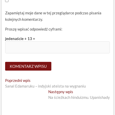
Zapamiętaj moje dane w tej przeglądarce podczas pisania
kolejnych komentarzy.
Proszę wpisać odpowiedź cyframi:
jedenaście + 13 =
Nawigacja
Previous
Poprzedni wpis
post:
Sanal Edamaruku – indyjski ateista na wygnaniu
wpisu
Next
Następny wpis
post:
Na ścieżkach hinduizmu. Upanishady