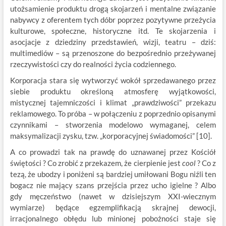
utożsamienie produktu drogą skojarzeń i mentalne związanie
nabywcy z oferentem tych dóbr poprzez pozytywne przeżycia
kulturowe, społeczne, historyczne itd. Te skojarzenia i
asocjacje z dziedziny przedstawień, wizji, teatru – dziś:
multimediów – są przenoszone do bezpośrednio przeżywanej
rzeczywistości czy do realności życia codziennego.
Korporacja stara się wytworzyć wokół sprzedawanego przez
siebie produktu określoną atmosferę wyjątkowości,
mistycznej tajemniczości i klimat „prawdziwości” przekazu
reklamowego. To próba – w połączeniu z poprzednio opisanymi
czynnikami – stworzenia modelowo wymaganej, celem
maksymalizacji zysku, tzw. „korporacyjnej świadomości” [10].
A co prowadzi tak na prawdę do uznawanej przez Kościół
świętości ? Co zrobić z przekazem, że cierpienie jest
cool
? Co z
tezą, że ubodzy i poniżeni są bardziej umiłowani Bogu niźli ten
bogacz nie mający szans przejścia przez ucho igielne ? Albo
gdy męczeństwo (nawet w dzisiejszym XXI-wiecznym
wymiarze) będące egzemplifikacją skrajnej dewocji,
irracjonalnego obłędu lub minionej pobożności staje się