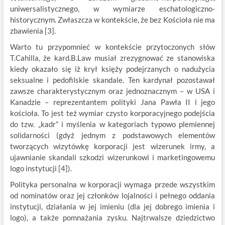
uniwersalistycznego, w wymiarze eschatologiczno-
historycznym. Zwłaszcza w kontekście, że bez Kościoła nie ma
zbawienia [3].
Warto tu przypomnieć w kontekście przytoczonych słów
T.Cahilla, że kard.B.Law musiał zrezygnować ze stanowiska
kiedy okazało się iż krył księży podejrzanych o nadużycia
seksualne i pedofilskie skandale. Ten kardynał pozostawał
zawsze charakterystycznym oraz jednoznacznym – w USA i
Kanadzie – reprezentantem polityki Jana Pawła II i jego
kościoła. To jest też wymiar czysto korporacyjnego podejścia
do tzw. „kadr” i myślenia w kategoriach typowo plemiennej
solidarności (gdyż jednym z podstawowych elementów
tworzących wizytówkę korporacji jest wizerunek irmy, a
ujawnianie skandali szkodzi wizerunkowi i marketingowemu
logo instytucji [4]).
Polityka personalna w korporacji wymaga przede wszystkim
od nominatów oraz jej członków lojalności i pełnego oddania
instytucji, działania w jej imieniu (dla jej dobrego imienia i
logo), a także pomnażania zysku. Najtrwalsze dziedzictwo