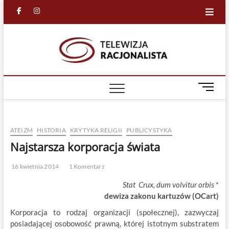
Skip
facebook
in
to
content
Racjona
RACJONALNA
TELEWIZJA
TV
M
e
n
u
ATEIZM
HISTORIA
KRYTYKA RELIGII
PUBLICYSTYKA
B
u
Najstarsza korporacja świata
t
t
16 kwietnia 2014
1 Komentarz
o
Stat Crux, dum volvitur orbis
*
n
dewiza zakonu kartuzów (OCart)
Korporacja to rodzaj organizacji (społecznej), zazwyczaj
posiadającej osobowość prawną, której istotnym substratem