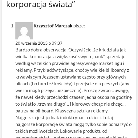
korporacja świata”
Krzysztof Marczak
pisze:
20 września 2015 o 09:37
Bardzo dobra obserwacja. Oczywiście, że krk działa jak
wielka korporacja, a większość swych „nauk” sprzedaje
według wszelkich prawideł agresywnego marketingu i
reklamy. Przykładów tysiące, choćby wielkie billboardy z
krwawiącym Jezusem ustawiane często przy głównych
ulicach (bo tam też kościoły) i przejście dla pieszych (aby
wierni mogli przejść bezpiecznie). Proszę zwrócić uwagę,
że nawet kiedy przechodzi czasem jedna osoba na godzinę
to światło „trzyma długo” .. i kierowcy chcąc nie chcąc…
patrzą na billboard. Klasyczna sztuka reklamy.
Najgorsza jest jednak indoktrynacja dzieci. Tutaj
najgorsze korporacje świata mogą tylko sobie pomarzyć o
takich możliwościach. Lokowanie produktu od
najmłodszych lat – gotowy przepis na uwiązanie klienta