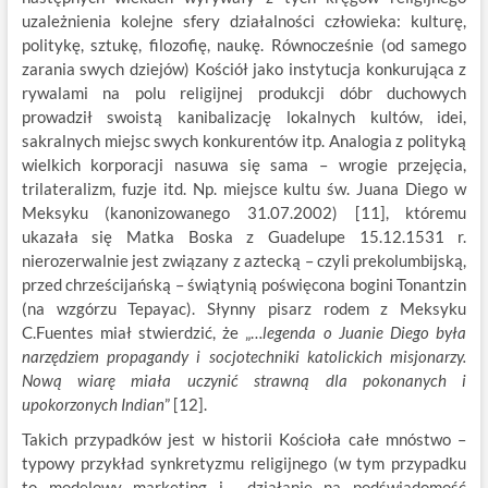
uzależnienia kolejne sfery działalności człowieka: kulturę,
politykę, sztukę, filozofię, naukę. Równocześnie (od samego
zarania swych dziejów) Kościół jako instytucja konkurująca z
rywalami na polu religijnej produkcji dóbr duchowych
prowadził swoistą kanibalizację lokalnych kultów, idei,
sakralnych miejsc swych konkurentów itp. Analogia z polityką
wielkich korporacji nasuwa się sama – wrogie przejęcia,
trilateralizm, fuzje itd. Np. miejsce kultu św. Juana Diego w
Meksyku (kanonizowanego 31.07.2002) [11], któremu
ukazała się Matka Boska z Guadelupe 15.12.1531 r.
nierozerwalnie jest związany z aztecką – czyli prekolumbijską,
przed chrześcijańską – świątynią poświęcona bogini Tonantzin
(na wzgórzu Tepayac). Słynny pisarz rodem z Meksyku
C.Fuentes miał stwierdzić, że „…
legenda o Juanie Diego była
narzędziem propagandy i socjotechniki katolickich misjonarzy.
Nową wiarę miała uczynić strawną dla pokonanych i
upokorzonych Indian
” [12].
Takich przypadków jest w historii Kościoła całe mnóstwo –
typowy przykład synkretyzmu religijnego (w tym przypadku
to modelowy marketing i działanie na podświadomość