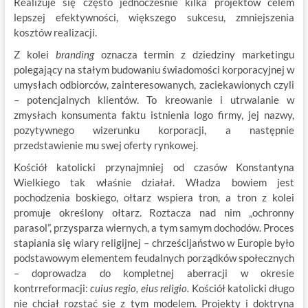
Realizuje się często jednocześnie kilka projektów celem
lepszej efektywności, większego sukcesu, zmniejszenia
kosztów realizacji.
Z kolei
branding
oznacza termin z dziedziny marketingu
polegający na stałym budowaniu świadomości korporacyjnej w
umysłach odbiorców, zainteresowanych, zaciekawionych czyli
– potencjalnych klientów. To kreowanie i utrwalanie w
zmysłach konsumenta faktu istnienia logo firmy, jej nazwy,
pozytywnego wizerunku korporacji, a następnie
przedstawienie mu swej oferty rynkowej.
Kościół katolicki przynajmniej od czasów Konstantyna
Wielkiego tak właśnie działał. Władza bowiem jest
pochodzenia boskiego, ołtarz wspiera tron, a tron z kolei
promuje określony ołtarz. Roztacza nad nim „ochronny
parasol”, przysparza wiernych, a tym samym dochodów. Proces
stapiania się wiary religijnej – chrześcijaństwo w Europie było
podstawowym elementem feudalnych porządków społecznych
– doprowadza do kompletnej aberracji w okresie
kontrreformacji:
cuius regio, eius religio.
Kościół katolicki długo
nie chciał rozstać się z tym modelem. Projekty i doktryna