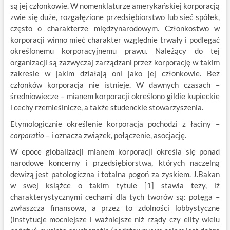
są jej członkowie. W nomenklaturze amerykańskiej korporacją
zwie się duże, rozgałęzione przedsiębiorstwo lub sieć spółek,
często o charakterze międzynarodowym. Członkostwo w
korporacji winno mieć charakter względnie trwały i podlegać
określonemu korporacyjnemu prawu. Należący do tej
organizacji są zazwyczaj zarządzani przez korporację w takim
zakresie w jakim działają oni jako jej członkowie. Bez
członków korporacja nie istnieje. W dawnych czasach –
średniowiecze – mianem korporacji określono gildie kupieckie
i cechy rzemieślnicze, a także studenckie stowarzyszenia.
Etymologicznie określenie korporacja pochodzi z łaciny –
corporatio
– i oznacza związek, połączenie, asocjację.
W epoce globalizacji mianem korporacji określa się ponad
narodowe koncerny i przedsiębiorstwa, których naczelną
dewizą jest patologiczna i totalna pogoń za zyskiem. J.Bakan
w swej książce o takim tytule [1] stawia tezy, iż
charakterystycznymi cechami dla tych tworów są: potęga –
zwłaszcza finansowa, a przez to zdolności lobbystyczne
(instytucje mocniejsze i ważniejsze niż rządy czy elity wielu