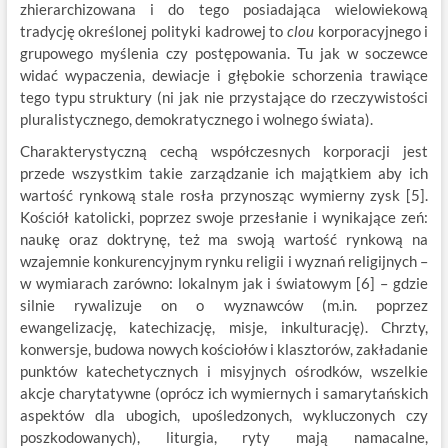
zhierarchizowana i do tego posiadająca wielowiekową
tradycję określonej polityki kadrowej to
clou
korporacyjnego i
grupowego myślenia czy postępowania. Tu jak w soczewce
widać wypaczenia, dewiacje i głębokie schorzenia trawiące
tego typu struktury (ni jak nie przystające do rzeczywistości
pluralistycznego, demokratycznego i wolnego świata).
Charakterystyczną cechą współczesnych korporacji jest
przede wszystkim takie zarządzanie ich majątkiem aby ich
wartość rynkową stale rosła przynosząc wymierny zysk [5].
Kościół katolicki, poprzez swoje przesłanie i wynikające zeń:
naukę oraz doktrynę, też ma swoją wartość rynkową na
wzajemnie konkurencyjnym rynku religii i wyznań religijnych –
w wymiarach zarówno: lokalnym jak i światowym [6] – gdzie
silnie rywalizuje on o wyznawców (m.in. poprzez
ewangelizację, katechizację, misje, inkulturację). Chrzty,
konwersje, budowa nowych kościołów i klasztorów, zakładanie
punktów katechetycznych i misyjnych ośrodków, wszelkie
akcje charytatywne (oprócz ich wymiernych i samarytańskich
aspektów dla ubogich, upośledzonych, wykluczonych czy
poszkodowanych), liturgia, ryty mają namacalne,