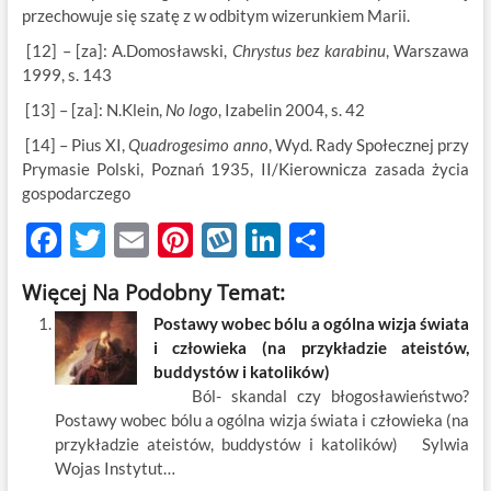
przechowuje się szatę z w odbitym wizerunkiem Marii.
[12] – [za]: A.Domosławski,
Chrystus bez karabinu
, Warszawa
1999, s. 143
[13] – [za]: N.Klein,
No logo
, Izabelin 2004, s. 42
[14] – Pius XI,
Quadrogesimo anno
, Wyd. Rady Społecznej przy
Prymasie Polski, Poznań 1935, II/Kierownicza zasada życia
gospodarczego
F
T
E
Pi
W
Li
S
ac
w
m
nt
y
n
h
Więcej Na Podobny Temat:
e
itt
ail
er
k
k
ar
Postawy wobec bólu a ogólna wizja świata
b
er
es
o
e
e
i człowieka (na przykładzie ateistów,
o
t
p
dI
buddystów i katolików)
Ból- skandal czy błogosławieństwo?
o
n
Postawy wobec bólu a ogólna wizja świata i człowieka (na
k
przykładzie ateistów, buddystów i katolików) Sylwia
Wojas Instytut…