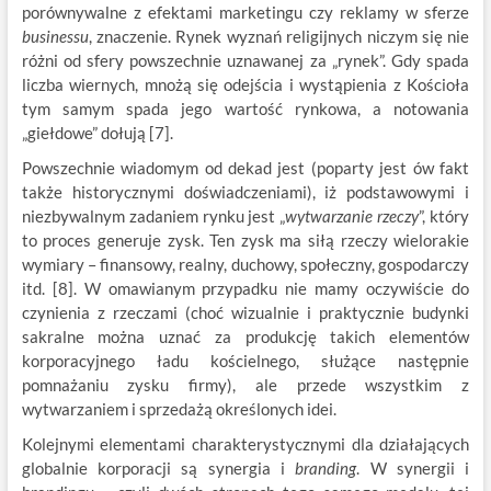
porównywalne z efektami marketingu czy reklamy w sferze
businessu
, znaczenie. Rynek wyznań religijnych niczym się nie
różni od sfery powszechnie uznawanej za „rynek”. Gdy spada
liczba wiernych, mnożą się odejścia i wystąpienia z Kościoła
tym samym spada jego wartość rynkowa, a notowania
„giełdowe” dołują [7].
Powszechnie wiadomym od dekad jest (poparty jest ów fakt
także historycznymi doświadczeniami), iż podstawowymi i
niezbywalnym zadaniem rynku jest „
wytwarzanie rzeczy
”, który
to proces generuje zysk. Ten zysk ma siłą rzeczy wielorakie
wymiary – finansowy, realny, duchowy, społeczny, gospodarczy
itd. [8]. W omawianym przypadku nie mamy oczywiście do
czynienia z rzeczami (choć wizualnie i praktycznie budynki
sakralne można uznać za produkcję takich elementów
korporacyjnego ładu kościelnego, służące następnie
pomnażaniu zysku firmy), ale przede wszystkim z
wytwarzaniem i sprzedażą określonych idei.
Kolejnymi elementami charakterystycznymi dla działających
globalnie korporacji są synergia i
branding
. W synergii i