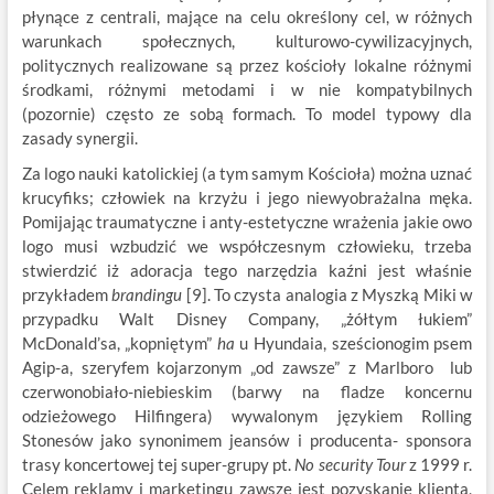
płynące z centrali, mające na celu określony cel, w różnych
warunkach społecznych, kulturowo-cywilizacyjnych,
politycznych realizowane są przez kościoły lokalne różnymi
środkami, różnymi metodami i w nie kompatybilnych
(pozornie) często ze sobą formach. To model typowy dla
zasady synergii.
Za logo nauki katolickiej (a tym samym Kościoła) można uznać
krucyfiks; człowiek na krzyżu i jego niewyobrażalna męka.
Pomijając traumatyczne i anty-estetyczne wrażenia jakie owo
logo musi wzbudzić we współczesnym człowieku, trzeba
stwierdzić iż adoracja tego narzędzia kaźni jest właśnie
przykładem
brandingu
[9]. To czysta analogia z Myszką Miki w
przypadku Walt Disney Company, „żółtym łukiem”
McDonald’sa, „kopniętym”
ha
u Hyundaia, sześcionogim psem
Agip-a, szeryfem kojarzonym „od zawsze” z Marlboro lub
czerwonobiało-niebieskim (barwy na fladze koncernu
odzieżowego Hilfingera) wywalonym językiem Rolling
Stonesów jako synonimem jeansów i producenta- sponsora
trasy koncertowej tej super-grupy pt.
No security Tour
z 1999 r.
Celem reklamy i marketingu zawsze jest pozyskanie klienta,