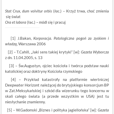
Stat Crux, dum volvitur orbis
(
łac.
) – Krzyż trwa, choć zmienia
się świat
Ora et labora
(łac.) – módl się i pracuj
[1] J.Bakan,
Korporacja. Patologiczna pogoń za zyskiem i
władzą
, Warszawa 2006
[2] – T.Cahill, „Jaki sens takiej krytyki” [w]:
Gazeta Wyborcza
z dn. 11.04.2005, s. 13
[3] – Św.Augustyn, ojciec kościoła i twórca podstaw nauki
katolickiej oraz doktryny Kościoła rzymskiego
[4] – Przykład katastrofy na platformie wiertniczej
Deepwater Horizont należącej do brytyjskiego konsorcjum BP
w Zat.Meksykańskiej i szkód dla wizerunku tego koncernu w
skali całego świata (a przede wszystkim w USA) jest tu
niesłychanie znamienny.
[5] – W.Gadomski „Biznes i polityka jagiellońska” [w]:
Gazeta