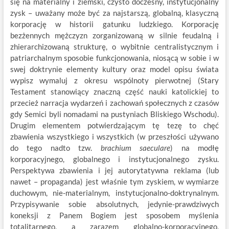
się na materialny i ziemski, czysto doczesny, instytucjonalny
zysk – uważany może być za najstarszą, globalną, klasyczną
korporację w historii gatunku ludzkiego. Korporację
bezżennych mężczyzn zorganizowaną w silnie feudalną i
zhierarchizowaną strukturę, o wybitnie centralistycznym i
patriarchalnym sposobie funkcjonowania, niosącą w sobie i w
swej doktrynie elementy kultury oraz model opisu świata
wypisz wymaluj z okresu wspólnoty pierwotnej (Stary
Testament stanowiący znaczną część nauki katolickiej to
przecież narracja wydarzeń i zachowań społecznych z czasów
gdy Semici byli nomadami na pustyniach Bliskiego Wschodu).
Drugim elementem potwierdzającym tę tezę to chęć
zbawienia wszystkiego i wszystkich (w przeszłości używano
do tego nadto tzw.
brachium saeculare
) na modłę
korporacyjnego, globalnego i instytucjonalnego zysku.
Perspektywa zbawienia i jej autorytatywna reklama (lub
nawet – propaganda) jest właśnie tym zyskiem, w wymiarze
duchowym, nie-materialnym, instytucjonalno-doktrynalnym.
Przypisywanie sobie absolutnych, jedynie-prawdziwych
koneksji z Panem Bogiem jest sposobem myślenia
totalitarnego, a zarazem globalno-korporacyjnego,