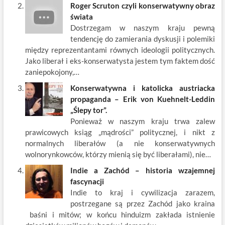
Roger Scruton czyli konserwatywny obraz
świata
Dostrzegam w naszym kraju pewną
tendencję do zamierania dyskusji i polemiki
między reprezentantami równych ideologii politycznych.
Jako liberał i eks-konserwatysta jestem tym faktem dość
zaniepokojony,…
Konserwatywna i katolicka austriacka
propaganda – Erik von Kuehnelt-Leddin
„Ślepy tor”.
Ponieważ w naszym kraju trwa zalew
prawicowych ksiąg „mądrości” politycznej, i nikt z
normalnych liberałów (a nie konserwatywnych
wolnorynkowców, którzy mienią się być liberałami), nie…
Indie a Zachód – historia wzajemnej
fascynacji
Indie to kraj i cywilizacja zarazem,
postrzegane są przez Zachód jako kraina
baśni i mitów; w końcu hinduizm zakłada istnienie