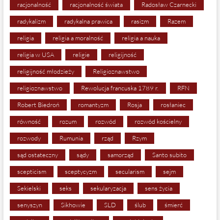
racjonalność
racjonalność świata
Radosław Czarnecki
radykalizm
radykalna prawica
rasizm
Razem
religia
religia a moralność
religia a nauka
religia w USA
religie
religijność
religijność młodzieży
Religioznawstwo
religioznawstwo
Rewolucja francuska 1789 r.
RFN
Robert Biedroń
romantyzm
Rosja
rosłaniec
równość
rozum
rozwód
rozwód kościelny
rozwody
Rumunia
rząd
Rzym
sąd ostateczny
sądy
samorząd
Santo subito
scepticism
sceptycyzm
secularism
sejm
Sekielski
seks
sekularyzacja
sens życia
senyszyn
Sikhowie
SLD
ślub
śmierć