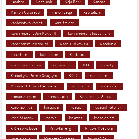
judaizm
Kaczyński
Kaja Bryx
Kanada
Kanion Colorado
Kanonizacja
kapitalizm
kapłaństwo kobiet
kara śmierci
kara śmierci a Jan Paweł II
kara śmierci a katechizm
kara śmierci a Kościół
Karol Fjałkowski
Katalonia
katechizm
katolicyzm
Kędziora
klauzula sumienia
klerykalizm
KO
kobiety
Kobiety w Piśmie Świętym
KOD
kolonializm
Komitet Obrony Demokracji
komunizm
konkordat
konserwatyzm
konstytucja
Konstytucja 3 maja
koronawirus
korupcja
kościół
Kościół katolicki
kościół mocy
kosmici
kosmos
kreacjonizm
królestwo boze
Krytyka religii
Kryzys Kościoła
kryzys religii
Krzysztof Marczak
ks. prof. Salij