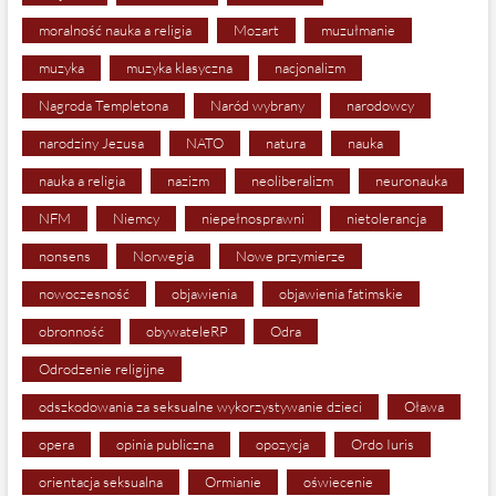
moralność nauka a religia
Mozart
muzułmanie
muzyka
muzyka klasyczna
nacjonalizm
Nagroda Templetona
Naród wybrany
narodowcy
narodziny Jezusa
NATO
natura
nauka
nauka a religia
nazizm
neoliberalizm
neuronauka
NFM
Niemcy
niepełnosprawni
nietolerancja
nonsens
Norwegia
Nowe przymierze
nowoczesność
objawienia
objawienia fatimskie
obronność
obywateleRP
Odra
Odrodzenie religijne
odszkodowania za seksualne wykorzystywanie dzieci
Oława
opera
opinia publiczna
opozycja
Ordo Iuris
orientacja seksualna
Ormianie
oświecenie