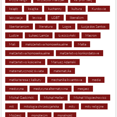
ksiądz
książka
kuchanny
kultura
Kurdowie
laicyzacja
lewica
LGBT
liberalizm
libertarianizm
literatura
Logos
Łucja dos Santos
Ludzie
Łukasz Lamża
Łyszczyński
Macron
Mali
małożeństwa homoseksualne
Malta
małżeństwa homoseksualne
małżeństwo konkordatowe
małżeństwo kościelne
Mariusz Adamski
matematyczność świata
matematyka
matka teresa z kalkuty
mechanika kwantowa
media
medycyna
medycyna alternatywna
mesjasz
Michał Gadziński
Michał Heller
Michał Wojciechowicz
mit
mitologia chrześcijańska
mity
mity religijne
Mojżesz
monoteizm
moralność