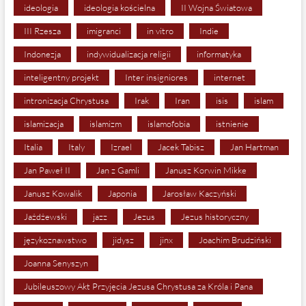
ideologia
ideologia kościelna
II Wojna Światowa
III Rzesza
imigranci
in vitro
Indie
Indonezja
indywidualizacja religii
informatyka
inteligentny projekt
Inter insigniores
internet
intronizacja Chrystusa
Irak
Iran
isis
islam
islamizacja
islamizm
islamofobia
istnienie
Italia
Italy
Izrael
Jacek Tabisz
Jan Hartman
Jan Paweł II
Jan z Gamli
Janusz Korwin Mikke
Janusz Kowalik
Japonia
Jarosław Kaczyński
Jażdżewski
jazz
Jezus
Jezus historyczny
językoznawstwo
jidysz
jinx
Joachim Brudziński
Joanna Senyszyn
Jubileuszowy Akt Przyjęcia Jezusa Chrystusa za Króla i Pana