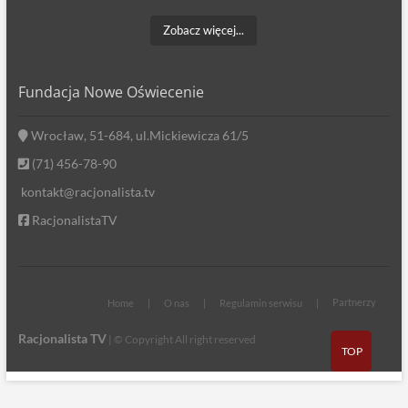
Zobacz więcej...
Fundacja Nowe Oświecenie
Wrocław, 51-684, ul.Mickiewicza 61/5
(71) 456-78-90
kontakt@racjonalista.tv
RacjonalistaTV
Partnerzy
Home
O nas
Regulamin serwisu
Racjonalista TV
| © Copyright All right reserved
TOP