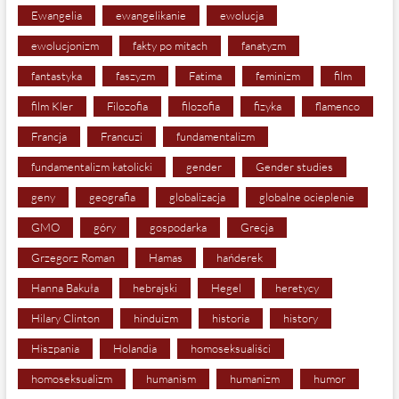
Ewangelia
ewangelikanie
ewolucja
ewolucjonizm
fakty po mitach
fanatyzm
fantastyka
faszyzm
Fatima
feminizm
film
film Kler
Filozofia
filozofia
fizyka
flamenco
Francja
Francuzi
fundamentalizm
fundamentalizm katolicki
gender
Gender studies
geny
geografia
globalizacja
globalne ocieplenie
GMO
góry
gospodarka
Grecja
Grzegorz Roman
Hamas
hańderek
Hanna Bakuła
hebrajski
Hegel
heretycy
Hilary Clinton
hinduizm
historia
history
Hiszpania
Holandia
homoseksualiści
homoseksualizm
humanism
humanizm
humor