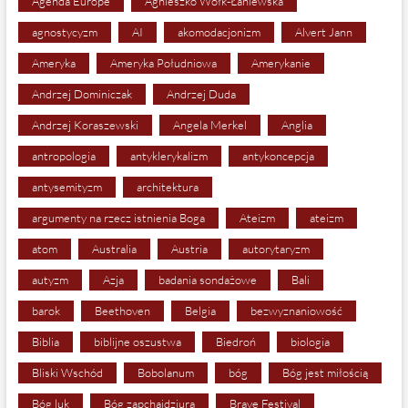
Agenda Europe
Agnieszko Wołk-Łaniewska
agnostycyzm
AI
akomodacjonizm
Alvert Jann
Ameryka
Ameryka Południowa
Amerykanie
Andrzej Dominiczak
Andrzej Duda
Andrzej Koraszewski
Angela Merkel
Anglia
antropologia
antyklerykalizm
antykoncepcja
antysemityzm
architektura
argumenty na rzecz istnienia Boga
Ateizm
ateizm
atom
Australia
Austria
autorytaryzm
autyzm
Azja
badania sondażowe
Bali
barok
Beethoven
Belgia
bezwyznaniowość
Biblia
biblijne oszustwa
Biedroń
biologia
Bliski Wschód
Bobolanum
bóg
Bóg jest miłością
Bóg luk
Bóg zapchajdziura
Brave Festival