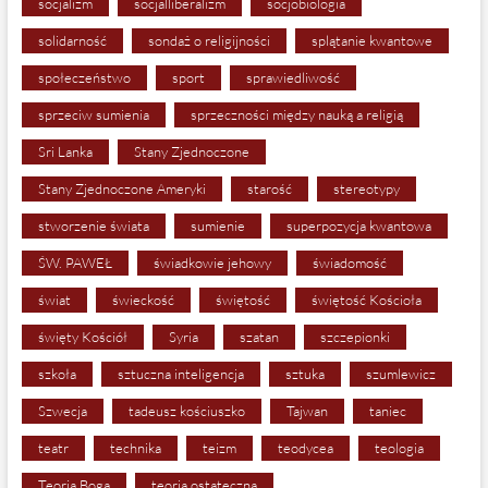
socjalizm
socjalliberalizm
socjobiologia
solidarność
sondaż o religijności
splątanie kwantowe
społeczeństwo
sport
sprawiedliwość
sprzeciw sumienia
sprzeczności między nauką a religią
Sri Lanka
Stany Zjednoczone
Stany Zjednoczone Ameryki
starość
stereotypy
stworzenie świata
sumienie
superpozycja kwantowa
ŚW. PAWEŁ
świadkowie jehowy
świadomość
świat
świeckość
świętość
świętość Kościoła
święty Kościół
Syria
szatan
szczepionki
szkoła
sztuczna inteligencja
sztuka
szumlewicz
Szwecja
tadeusz kościuszko
Tajwan
taniec
teatr
technika
teizm
teodycea
teologia
Teoria Boga
teoria ostateczna