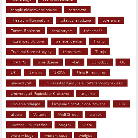
terapie niekonwencjonalne
terroryzm
Theatrum Illuminatum
toksyczna rodzina
tolerancja
Tommy Robinson
totalitaryzm
tożsamość
Tożsamość płciowa
transcendencja
Trump
Trybunał Konstytucyjny
trzaskowski
Turcja
TVP Info
twierdzenie
Tybet
Uchodźcy
UE
UK
Ukraina
UKSW
Unia Europejska
uniwersytet
Uniwersytet Kardynała Stefana Wyszyńskiego
Uniwersytet Papieski w Krakowie
urojenia
Urojenia religijne
Urojenia zinstytucjonalizowane
USA
utopia
Voltaire
Wall Street
waniek
wartości uniwersalne
Węgry
wiara
wiara w boga
wiara w cuda
wielgus