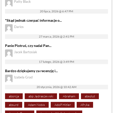
Patty Black
20 lipca, 2026 @ 6:47 PM
"Skąd jednak czerpać informacje o...
Darios
27 marca, 2026 @ 2:41 PM
Panie Piotruś, czy nadal Pan...
Jacek Bartosiak
17 lutego, 2026 @ 3:49 PM
Bardzo dziękujemy za recenzję i...
Izabela Grad
20 stycznia, 2026 @ 10:42 AM
aborcja
abp Jędraszewski
Abraham
absolut
absurd
Adam Nobis
Adolf Hitler
Afryka