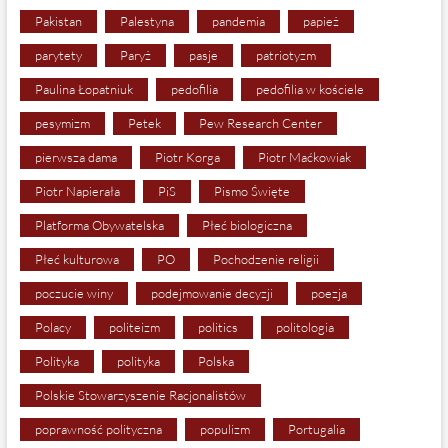
Pakistan
Palestyna
pandemia
papież
parytety
Paryż
pasje
patriotyzm
Paulina Łopatniuk
pedofilia
pedofilia w kościele
pesymizm
Petek
Pew Research Center
pierwsza dama
Piotr Korga
Piotr Maćkowiak
Piotr Napierała
PiS
Pismo Święte
Platforma Obywatelska
Płeć biologiczna
Płeć kulturowa
PO
Pochodzenie religii
poczucie winy
podejmowanie decyzji
poezja
Polacy
politeizm
politics
politologia
Polityka
polityka
Polska
Polskie Stowarzyszenie Racjonalistów
poprawność polityczna
populizm
Portugalia