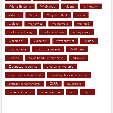
Wielka Brytania
Wielkanoc
wiosna
witkowski
Włochy
Włosi
Wojciech Kral
wojna
wojsko
wójtowicz
wolna wola
wolność
wolność od religii
wolność słowa
wolny rynek
woroniecki
Wrocław
wszechświat
wybory
wychowanie
wyrzuty sumienia
XVIII wiek
Zachód
zakaz handlu w niedziele
zdrowie
Zjednoczona Lewica
zmartwychwstanie
zmartwychwstanie ciał
zmartwychwstanie Jezusa
znoszenie kary śmierci
ZSRR
zwierzęta
życie po śmierci
życie wieczne
żyd
Żydzi