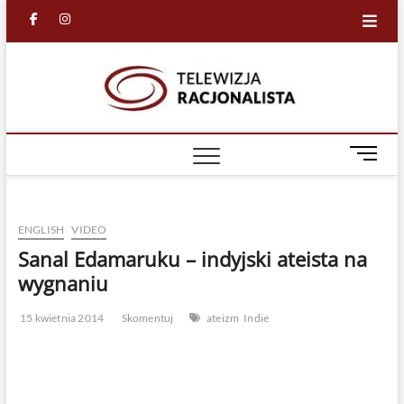
Skip
facebook
in
to
content
Racjona
RACJONALNA
TELEWIZJA
TV
M
e
n
u
ENGLISH
VIDEO
B
u
Sanal Edamaruku – indyjski ateista na
t
wygnaniu
t
o
15 kwietnia 2014
Skomentuj
ateizm
Indie
n