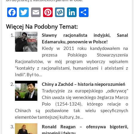
F
T
E
Pi
W
Li
S
ac
w
m
nt
y
n
h
Więcej Na Podobny Temat:
e
itt
ail
er
k
k
ar
Sławny racjonalista indyjski, Sanal
b
er
es
o
e
e
Edamaruku, ponownie w Polsce!
o
t
p
dI
Kiedy w 2011 roku kandydowałem na
prezesa Polskiego Stowarzyszenia
o
n
Racjonalistów, w mój program wyborczy wpisałem
k
"kontakty z racjonalistami, humanistami i ateistami z
Indii". Był to…
Chiny a Zachód – historia nieporozumień
Tradycyjnie za europejskiego „odkrywcę”
Chin uważa się weneckiego żeglarza Marco
Polo (1254-1324), którego relacje o
Chinach są pozbawione tak wielu specyficznych
elementów tamtejszej kultury, że…
Ronald Reagan – ofensywa bigoterii,
mizoginii i fałszu