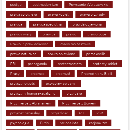
postęp
postmodernizm
Powstanie Warszawskie
prawa człowieka
prawa kobiet
prawa przyrody
prawda
prawda absolutna
prawda objawiona
prawdy wiary
prawica
prawo
prawo boże
Prawo i Sprawiedliwość
Prawo mojżeszowe
prawo naturalne
prawo objawione
prima aprilis
PRL
propaganda
protestantyzm
protesty kobiet
Prusy
przemoc
przemysł
Przenośnie w Biblii
przyczynowość
przyczyny epidemii
przyczyny homoseksualizmu
przyłuska
Przymierze z Abrahamem
Przymierze z Bogiem
przyrost naturalny
przyszłość
PSL
PSR
psychologia
Putin
racjonalista
racjonalizm