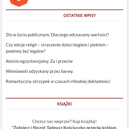
OSTATNIE WPISY
Zło w życiu publicznym. Dlaczego odrzucamy wartości?
Czy lekcje religii – straszenie dzieci bogiem i piekłem –
powinny być legalne?
Ateizm egzystencjalny. Za i przeciw
Wieniawski odzyskany przez barwy.
Romantyczny skrzypek w czasach chłodnej dokładności
KSIĄŻKI
Chcesz nas weprzeć? Kup książkę!
"Żołnierz i filozof. Tadeusz Kościuszko przeciw królom,