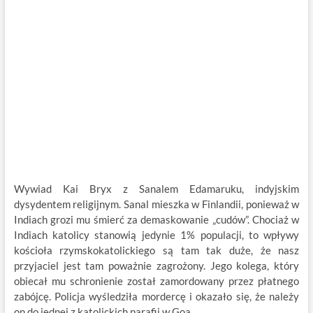
Wywiad Kai Bryx z Sanalem Edamaruku, indyjskim
dysydentem religijnym. Sanal mieszka w Finlandii, ponieważ w
Indiach grozi mu śmierć za demaskowanie „cudów”. Chociaż w
Indiach katolicy stanowią jedynie 1% populacji, to wpływy
kościoła rzymskokatolickiego są tam tak duże, że nasz
przyjaciel jest tam poważnie zagrożony. Jego kolega, który
obiecał mu schronienie został zamordowany przez płatnego
zabójcę. Policja wyśledziła mordercę i okazało się, że należy
on do jednej z katolickich parafii w Goa.