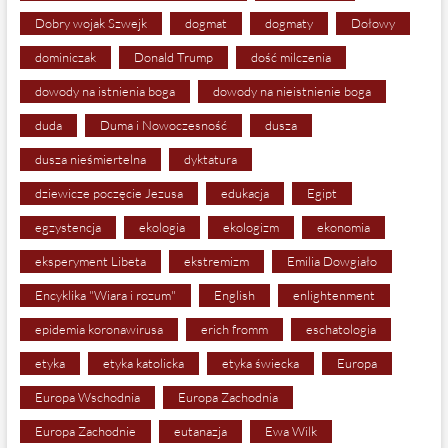
Dobry wojak Szwejk
dogmat
dogmaty
Dołowy
dominiczak
Donald Trump
dość milczenia
dowody na istnienia boga
dowody na nieistnienie boga
duda
Duma i Nowoczesność
dusza
dusza nieśmiertelna
dyktatura
dziewicze poczęcie Jezusa
edukacja
Egipt
egzystencja
ekologia
ekologizm
ekonomia
eksperyment Libeta
ekstremizm
Emilia Dowgiało
Encyklika "Wiara i rozum"
English
enlightenment
epidemia koronawirusa
erich fromm
eschatologia
etyka
etyka katolicka
etyka świecka
Europa
Europa Wschodnia
Europa Zachodnia
Europa Zachodnie
eutanazja
Ewa Wilk