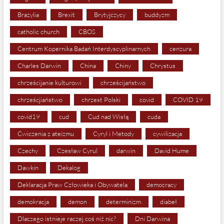
Brazylia
Brexit
Brytyjczycy
buddyzm
catholic church
CBOS
Centrum Kopernika Badań Interdyscyplinarnych
cenzura
Charles Darwin
China
Chiny
Chrystus
chrześcijanie kulturowi
chrześcijaństwo
chrześcjiaństwo
chrzest Polski
covid
COVID 19
covid19
cud
Cud nad Wisłą
cuda
Ćwiczenia z ateizmu
Cyryl i Metody
cywilizacja
Czechy
Czesław Cyrul
darwin
David Hume
Dawkin
Dekalog
Deklaracja Praw Człowieka i Obywatela
democracy
demokracja
demon
determinizm
diabeł
Dlaczego istnieje raczej coś niż nic?
Dni Darwina