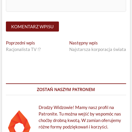
Nawigacja
Previous
Next
Poprzedni wpis
Następny wpis
post:
post:
Racjonalista TV !?
Najstarsza korporacja świata
wpisu
ZOSTAŃ NASZYM PATRONEM
Drodzy Widzowie! Mamy nasz profil na
Patronite. Tu można wejść by wspomóc nas
choćby drobną kwotą. W zamian oferujemy
różne formy podziękowań i korzyści.