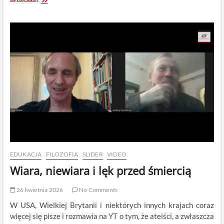
egzystencjalny.
Za
i
przeciw
EDUKACJA
FILOZOFIA
SLIDER
VIDEO
Wiara, niewiara i lęk przed śmiercią
26 kwietnia 2026
No Comments
W USA, Wielkiej Brytanii i niektórych innych krajach coraz
więcej się pisze i rozmawia na YT o tym, że ateiści, a zwłaszcza