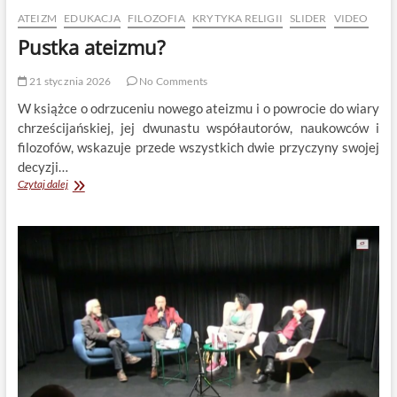
ATEIZM
EDUKACJA
FILOZOFIA
KRYTYKA RELIGII
SLIDER
VIDEO
Pustka ateizmu?
21 stycznia 2026
No Comments
W książce o odrzuceniu nowego ateizmu i o powrocie do wiary
chrześcijańskiej, jej dwunastu współautorów, naukowców i
filozofów, wskazuje przede wszystkich dwie przyczyny swojej
decyzji…
Pustka
Czytaj dalej
ateizmu?