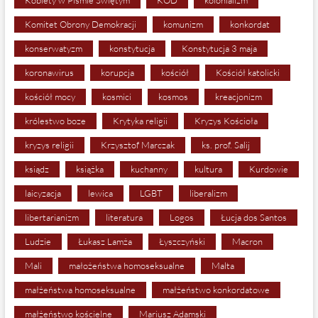
Komitet Obrony Demokracji
komunizm
konkordat
konserwatyzm
konstytucja
Konstytucja 3 maja
koronawirus
korupcja
kościół
Kościół katolicki
kościół mocy
kosmici
kosmos
kreacjonizm
królestwo boze
Krytyka religii
Kryzys Kościoła
kryzys religii
Krzysztof Marczak
ks. prof. Salij
ksiądz
książka
kuchanny
kultura
Kurdowie
laicyzacja
lewica
LGBT
liberalizm
libertarianizm
literatura
Logos
Łucja dos Santos
Ludzie
Łukasz Lamża
Łyszczyński
Macron
Mali
małożeństwa homoseksualne
Malta
małżeństwa homoseksualne
małżeństwo konkordatowe
małżeństwo kościelne
Mariusz Adamski