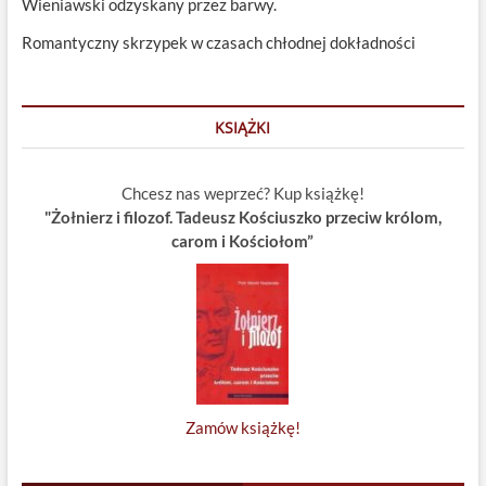
Wieniawski odzyskany przez barwy.
Romantyczny skrzypek w czasach chłodnej dokładności
KSIĄŻKI
Chcesz nas weprzeć? Kup książkę!
"Żołnierz i filozof. Tadeusz Kościuszko przeciw królom,
carom i Kościołom”
Zamów książkę!