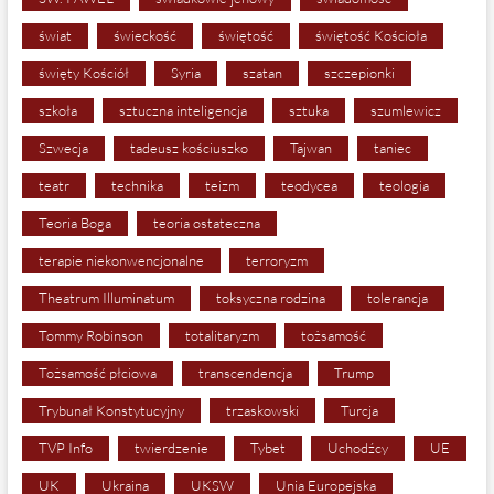
świat
świeckość
świętość
świętość Kościoła
święty Kościół
Syria
szatan
szczepionki
szkoła
sztuczna inteligencja
sztuka
szumlewicz
Szwecja
tadeusz kościuszko
Tajwan
taniec
teatr
technika
teizm
teodycea
teologia
Teoria Boga
teoria ostateczna
terapie niekonwencjonalne
terroryzm
Theatrum Illuminatum
toksyczna rodzina
tolerancja
Tommy Robinson
totalitaryzm
tożsamość
Tożsamość płciowa
transcendencja
Trump
Trybunał Konstytucyjny
trzaskowski
Turcja
TVP Info
twierdzenie
Tybet
Uchodźcy
UE
UK
Ukraina
UKSW
Unia Europejska