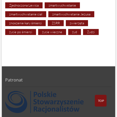
Zjednoczona Lewica
zmartwychwstanie
zmartwychwstanie ciał
zmartwychwstanie Jezusa
znoszenie kary śmierci
ZSRR
zwierzęta
życie po śmierci
życie wieczne
żyd
Żydzi
Patronat
TOP