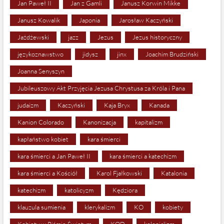
Jan Paweł II
Jan z Gamli
Janusz Korwin Mikke
Janusz Kowalik
Japonia
Jarosław Kaczyński
Jażdżewski
jazz
Jezus
Jezus historyczny
językoznawstwo
jidysz
jinx
Joachim Brudziński
Joanna Senyszyn
Jubileuszowy Akt Przyjęcia Jezusa Chrystusa za Króla i Pana
judaizm
Kaczyński
Kaja Bryx
Kanada
Kanion Colorado
Kanonizacja
kapitalizm
kapłaństwo kobiet
kara śmierci
kara śmierci a Jan Paweł II
kara śmierci a katechizm
kara śmierci a Kościół
Karol Fjałkowski
Katalonia
katechizm
katolicyzm
Kędziora
klauzula sumienia
klerykalizm
KO
kobiety
Kobiety w Piśmie Świętym
KOD
kolonializm