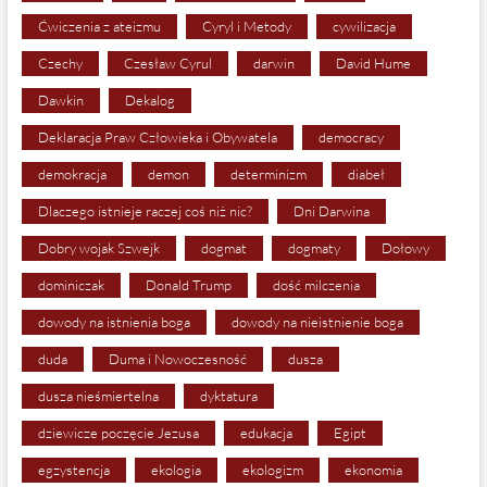
Ćwiczenia z ateizmu
Cyryl i Metody
cywilizacja
Czechy
Czesław Cyrul
darwin
David Hume
Dawkin
Dekalog
Deklaracja Praw Człowieka i Obywatela
democracy
demokracja
demon
determinizm
diabeł
Dlaczego istnieje raczej coś niż nic?
Dni Darwina
Dobry wojak Szwejk
dogmat
dogmaty
Dołowy
dominiczak
Donald Trump
dość milczenia
dowody na istnienia boga
dowody na nieistnienie boga
duda
Duma i Nowoczesność
dusza
dusza nieśmiertelna
dyktatura
dziewicze poczęcie Jezusa
edukacja
Egipt
egzystencja
ekologia
ekologizm
ekonomia