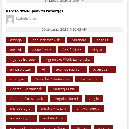
17 lutego, 2026 @ 3:49 PM
Bardzo dziękujemy za recenzję i...
Izabela Grad
20 stycznia, 2026 @ 10:42 AM
aborcja
abp Jędraszewski
Abraham
absolut
absurd
Adam Nobis
Adolf Hitler
Afryka
Agenda Europe
Agnieszko Wołk-Łaniewska
agnostycyzm
AI
akomodacjonizm
Alvert Jann
Ameryka
Ameryka Południowa
Amerykanie
Andrzej Dominiczak
Andrzej Duda
Andrzej Koraszewski
Angela Merkel
Anglia
antropologia
antyklerykalizm
antykoncepcja
antysemityzm
architektura
argumenty na rzecz istnienia Boga
Ateizm
ateizm