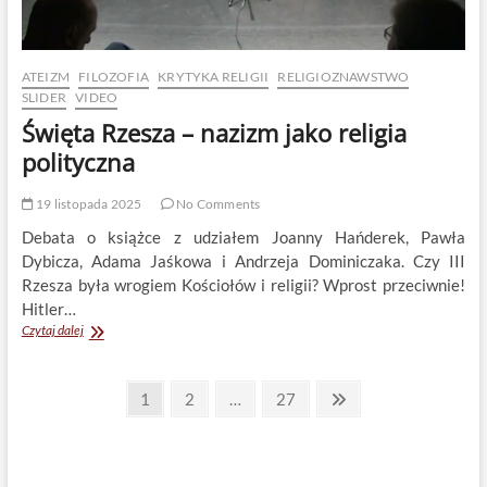
ATEIZM
FILOZOFIA
KRYTYKA RELIGII
RELIGIOZNAWSTWO
SLIDER
VIDEO
Święta Rzesza – nazizm jako religia
polityczna
19 listopada 2025
No Comments
Debata o książce z udziałem Joanny Hańderek, Pawła
Dybicza, Adama Jaśkowa i Andrzeja Dominiczaka. Czy III
Rzesza była wrogiem Kościołów i religii? Wprost przeciwnie!
Hitler…
Święta
Czytaj dalej
Rzesza
–
Stronicowanie
nazizm
Page
Page
Page
Next
1
2
…
27
jako
page
wpisów
religia
polityczna