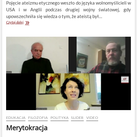
Pojęcie ateizmu etycznego weszło do języka wolnomyślicieli w
USA i w Anglii podczas drugiej wojny światowej, gdy
upowszechniła się wiedza o tym, że ateistą był…
Ateizm
Czytaj dalej
a
etyka
EDUKACJA
FILOZOFIA
POLITYKA
SLIDER
VIDEO
Merytokracja