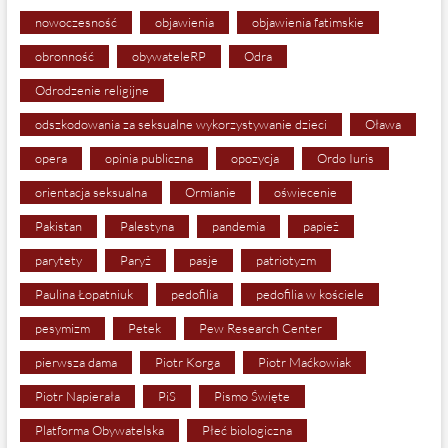
nowoczesność
objawienia
objawienia fatimskie
obronność
obywateleRP
Odra
Odrodzenie religijne
odszkodowania za seksualne wykorzystywanie dzieci
Oława
opera
opinia publiczna
opozycja
Ordo Iuris
orientacja seksualna
Ormianie
oświecenie
Pakistan
Palestyna
pandemia
papież
parytety
Paryż
pasje
patriotyzm
Paulina Łopatniuk
pedofilia
pedofilia w kościele
pesymizm
Petek
Pew Research Center
pierwsza dama
Piotr Korga
Piotr Maćkowiak
Piotr Napierała
PiS
Pismo Święte
Platforma Obywatelska
Płeć biologiczna