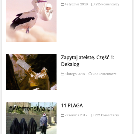
4 stycznia 2018
235 komentarzy
Zapytaj ateistę. Część 1:
Dekalog
3 lutego 2018
223 komentarze
11 PLAGA
7 czerwca 2017
221 komentarzy