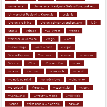
uniwersytet
Uniwersytet Kardynała Stefana Wyszyńskiego
Uniwersytet Papieski w Krakowie
urojenia
Urojenia religijne
Urojenia zinstytucjonalizowane
USA
utopia
Voltaire
Wall Street
waniek
wartości uniwersalne
Węgry
wiara
wiara w boga
wiara w cuda
wielgus
Wielka Brytania
Wielkanoc
wiosna
witkowski
Włochy
Włosi
Wojciech Kral
wojna
wojsko
wójtowicz
wolna wola
wolność
wolność od religii
wolność słowa
wolny rynek
woroniecki
Wrocław
wszechświat
wybory
wychowanie
wyrzuty sumienia
XVIII wiek
Zachód
zakaz handlu w niedziele
zdrowie