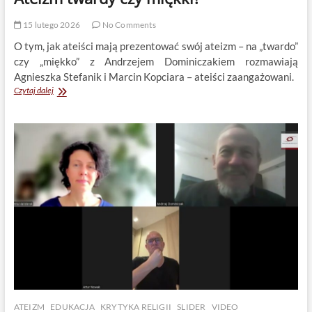
15 lutego 2026
No Comments
O tym, jak ateiści mają prezentować swój ateizm – na „twardo”
czy „miękko” z Andrzejem Dominiczakiem rozmawiają
Agnieszka Stefanik i Marcin Kopciara – ateiści zaangażowani.
Ateizm
Czytaj dalej
twardy
czy
miękki?
ATEIZM
EDUKACJA
KRYTYKA RELIGII
SLIDER
VIDEO