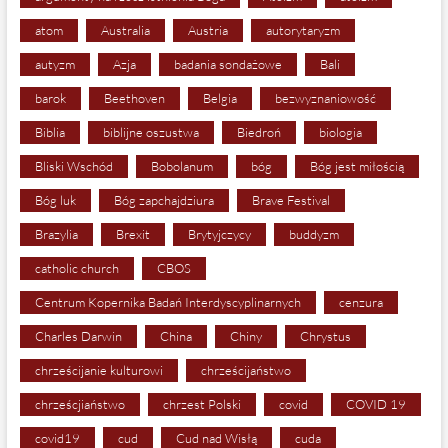
atom
Australia
Austria
autorytaryzm
autyzm
Azja
badania sondażowe
Bali
barok
Beethoven
Belgia
bezwyznaniowość
Biblia
biblijne oszustwa
Biedroń
biologia
Bliski Wschód
Bobolanum
bóg
Bóg jest miłością
Bóg luk
Bóg zapchajdziura
Brave Festival
Brazylia
Brexit
Brytyjczycy
buddyzm
catholic church
CBOS
Centrum Kopernika Badań Interdyscyplinarnych
cenzura
Charles Darwin
China
Chiny
Chrystus
chrześcijanie kulturowi
chrześcijaństwo
chrześcjiaństwo
chrzest Polski
covid
COVID 19
covid19
cud
Cud nad Wisłą
cuda