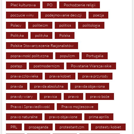
Płeć kulturowa
PO
Pochodzenie religii
poczucie winy
podejmowanie decyzji
poezja
Polacy
politeizm
politics
politologia
Polityka
polityka
Polska
Polskie Stowarzyszenie Racjonalistów
poprawność polityczna
populizm
Portugalia
postęp
postmodernizm
Powstanie Warszawskie
prawa człowieka
prawa kobiet
prawa przyrody
prawda
prawda absolutna
prawda objawiona
prawdy wiary
prawica
prawo
prawo boże
Prawo i Sprawiedliwość
Prawo mojżeszowe
prawo naturalne
prawo objawione
prima aprilis
PRL
propaganda
protestantyzm
protesty kobiet