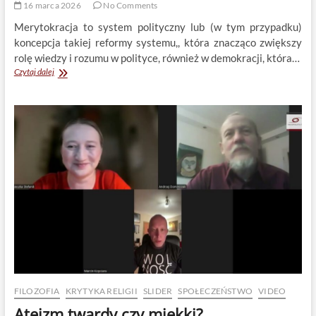
16 marca 2026
No Comments
Merytokracja to system polityczny lub (w tym przypadku)
koncepcja takiej reformy systemu,, która znacząco zwiększy
rolę wiedzy i rozumu w polityce, również w demokracji, która…
Merytokracja
Czytaj dalej
FILOZOFIA
KRYTYKA RELIGII
SLIDER
SPOŁECZEŃSTWO
VIDEO
Ateizm twardy czy miękki?