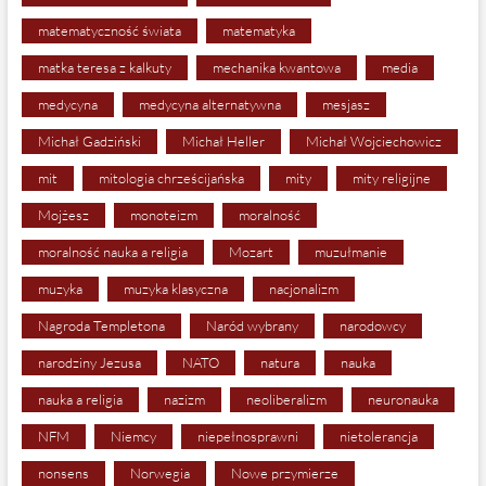
matematyczność świata
matematyka
matka teresa z kalkuty
mechanika kwantowa
media
medycyna
medycyna alternatywna
mesjasz
Michał Gadziński
Michał Heller
Michał Wojciechowicz
mit
mitologia chrześcijańska
mity
mity religijne
Mojżesz
monoteizm
moralność
moralność nauka a religia
Mozart
muzułmanie
muzyka
muzyka klasyczna
nacjonalizm
Nagroda Templetona
Naród wybrany
narodowcy
narodziny Jezusa
NATO
natura
nauka
nauka a religia
nazizm
neoliberalizm
neuronauka
NFM
Niemcy
niepełnosprawni
nietolerancja
nonsens
Norwegia
Nowe przymierze