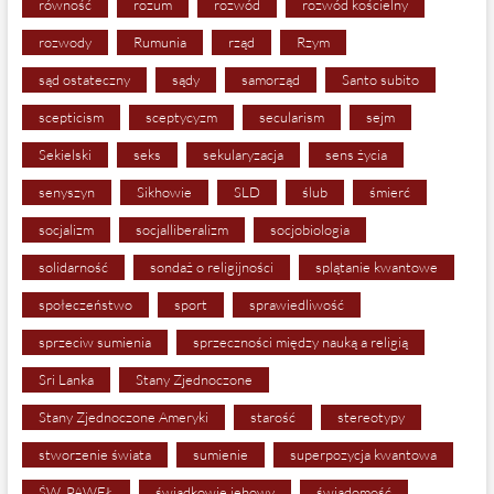
równość
rozum
rozwód
rozwód kościelny
rozwody
Rumunia
rząd
Rzym
sąd ostateczny
sądy
samorząd
Santo subito
scepticism
sceptycyzm
secularism
sejm
Sekielski
seks
sekularyzacja
sens życia
senyszyn
Sikhowie
SLD
ślub
śmierć
socjalizm
socjalliberalizm
socjobiologia
solidarność
sondaż o religijności
splątanie kwantowe
społeczeństwo
sport
sprawiedliwość
sprzeciw sumienia
sprzeczności między nauką a religią
Sri Lanka
Stany Zjednoczone
Stany Zjednoczone Ameryki
starość
stereotypy
stworzenie świata
sumienie
superpozycja kwantowa
ŚW. PAWEŁ
świadkowie jehowy
świadomość