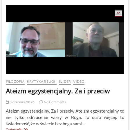
religii
–
straszenie
dzieci
bogiem
i
piekłem
–
powinny
być
legalne?
FILOZOFIA
KRYTYKA RELIGII
SLIDER
VIDEO
Ateizm egzystencjalny. Za i przeciw
8 czerwca 2026
No Comments
Ateizm egzystencjalny. Za i przeciw Ateizm egzystencjalny to
nie tylko odrzucenie wiary w Boga. To dużo więcej: to
świadomość, że w świecie bez boga sami…
Ateizm
Czytaj dalej