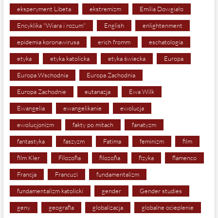
eksperyment Libeta
ekstremizm
Emilia Dowgiało
Encyklika "Wiara i rozum"
English
enlightenment
epidemia koronawirusa
erich fromm
eschatologia
etyka
etyka katolicka
etyka świecka
Europa
Europa Wschodnia
Europa Zachodnia
Europa Zachodnie
eutanazja
Ewa Wilk
Ewangelia
ewangelikanie
ewolucja
ewolucjonizm
fakty po mitach
fanatyzm
fantastyka
faszyzm
Fatima
feminizm
film
film Kler
Filozofia
filozofia
fizyka
flamenco
Francja
Francuzi
fundamentalizm
fundamentalizm katolicki
gender
Gender studies
geny
geografia
globalizacja
globalne ocieplenie