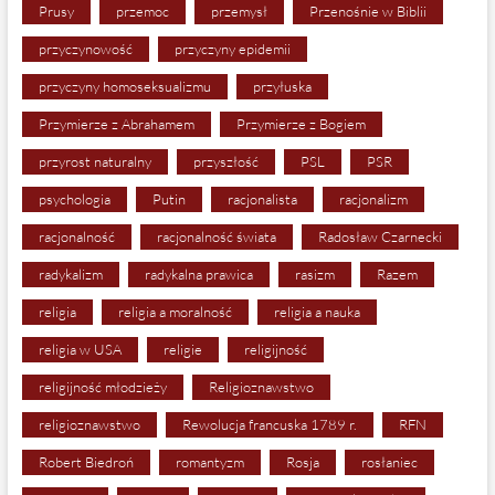
Prusy
przemoc
przemysł
Przenośnie w Biblii
przyczynowość
przyczyny epidemii
przyczyny homoseksualizmu
przyłuska
Przymierze z Abrahamem
Przymierze z Bogiem
przyrost naturalny
przyszłość
PSL
PSR
psychologia
Putin
racjonalista
racjonalizm
racjonalność
racjonalność świata
Radosław Czarnecki
radykalizm
radykalna prawica
rasizm
Razem
religia
religia a moralność
religia a nauka
religia w USA
religie
religijność
religijność młodzieży
Religioznawstwo
religioznawstwo
Rewolucja francuska 1789 r.
RFN
Robert Biedroń
romantyzm
Rosja
rosłaniec