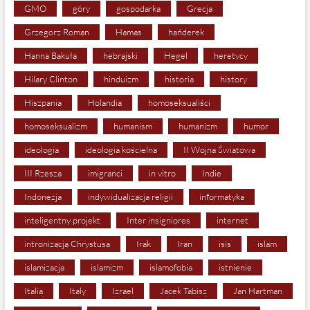
GMO
góry
gospodarka
Grecja
Grzegorz Roman
Hamas
hańderek
Hanna Bakuła
hebrajski
Hegel
heretycy
Hilary Clinton
hinduizm
historia
history
Hiszpania
Holandia
homoseksualiści
homoseksualizm
humanism
humanizm
humor
ideologia
ideologia kościelna
II Wojna Światowa
III Rzesza
imigranci
in vitro
Indie
Indonezja
indywidualizacja religii
informatyka
inteligentny projekt
Inter insigniores
internet
intronizacja Chrystusa
Irak
Iran
isis
islam
islamizacja
islamizm
islamofobia
istnienie
Italia
Italy
Izrael
Jacek Tabisz
Jan Hartman