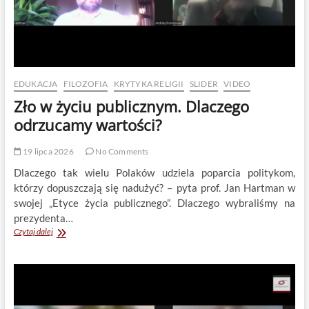
EDUKACJA
FILOZOFIA
KRYTYKA RELIGII
SLIDER
VIDEO
Zło w życiu publicznym. Dlaczego
odrzucamy wartości?
19 lipca 2026
No Comments
Dlaczego tak wielu Polaków udziela poparcia politykom,
którzy dopuszczają się nadużyć? – pyta prof. Jan Hartman w
swojej „Etyce życia publicznego”. Dlaczego wybraliśmy na
prezydenta…
Zło
Czytaj dalej
w
życiu
publicznym.
Dlaczego
odrzucamy
wartości?