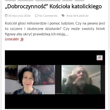
„Dobroczynność” Kościoła katolickiego
30 stycznia 2026
No Comments
Kościół katolicki
Kościół głosi miłosierdzie i pomoc ludziom. Czy na pewno jest
to szczere i skuteczne działanie? Czy może swoisty listek
figowy aby ukryć prawdziwą ich misję,…
„Dobroczynność”
Czytaj dalej
Kościoła
katolickiego