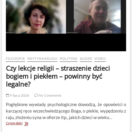
FILOZOFIA
KRYTYKA RELIGII
POLITYKA
SLIDER
VIDEO
Czy lekcje religii – straszenie dzieci
bogiem i piekłem – powinny być
legalne?
9 lipca 2026
No Comments
Pogłębione wywiady psychologiczne dowodzą, że opowieści o
karzącej ręce wszechwiedzącego Boga, o piekle, wypędzeniu z
raju, złożeniu syna w ofierze itp., jakich dzieci w wieku…
Czy
Czytaj dalej
lekcje