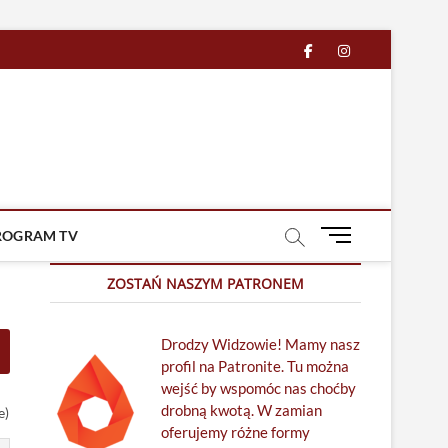
facebook
in
M
ROGRAM TV
e
n
ZOSTAŃ NASZYM PATRONEM
u
B
Drodzy Widzowie! Mamy nasz
u
profil na Patronite. Tu można
t
wejść by wspomóc nas choćby
t
drobną kwotą. W zamian
o
e)
oferujemy różne formy
n