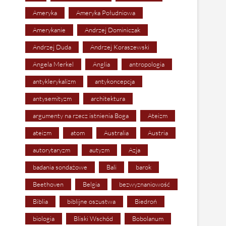
Ameryka
Ameryka Południowa
Amerykanie
Andrzej Dominiczak
Andrzej Duda
Andrzej Koraszewski
Angela Merkel
Anglia
antropologia
antyklerykalizm
antykoncepcja
antysemityzm
architektura
argumenty na rzecz istnienia Boga
Ateizm
ateizm
atom
Australia
Austria
autorytaryzm
autyzm
Azja
badania sondażowe
Bali
barok
Beethoven
Belgia
bezwyznaniowość
Biblia
biblijne oszustwa
Biedroń
biologia
Bliski Wschód
Bobolanum