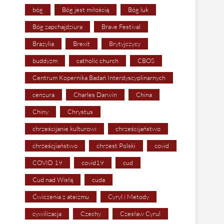
bóg
Bóg jest miłością
Bóg luk
Bóg zapchajdziura
Brave Festival
Brazylia
Brexit
Brytyjczycy
buddyzm
catholic church
CBOS
Centrum Kopernika Badań Interdyscyplinarnych
cenzura
Charles Darwin
China
Chiny
Chrystus
chrześcijanie kulturowi
chrześcijaństwo
chrześcjiaństwo
chrzest Polski
covid
COVID 19
covid19
cud
Cud nad Wisłą
cuda
Ćwiczenia z ateizmu
Cyryl i Metody
cywilizacja
Czechy
Czesław Cyrul