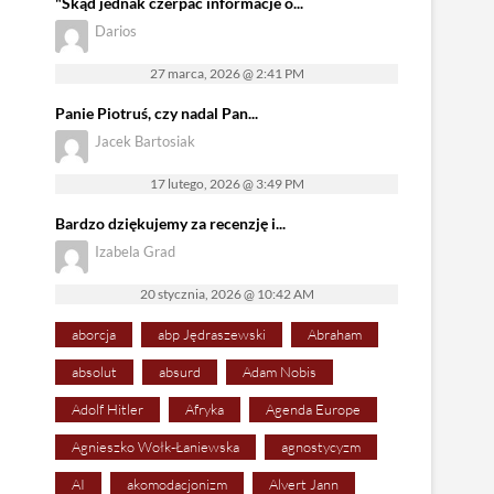
"Skąd jednak czerpać informacje o...
Darios
27 marca, 2026 @ 2:41 PM
Panie Piotruś, czy nadal Pan...
Jacek Bartosiak
17 lutego, 2026 @ 3:49 PM
Bardzo dziękujemy za recenzję i...
Izabela Grad
20 stycznia, 2026 @ 10:42 AM
aborcja
abp Jędraszewski
Abraham
absolut
absurd
Adam Nobis
Adolf Hitler
Afryka
Agenda Europe
Agnieszko Wołk-Łaniewska
agnostycyzm
AI
akomodacjonizm
Alvert Jann