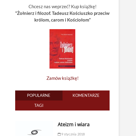
Chcesz nas weprzeć? Kup książkę!
"Żołnierz i filozof. Tadeusz Kościuszko przeciw
królom, carom i Kościołom”
Zamów książkę!
POPULARNE
KOMENTARZE
TAGI
Ateizm i wiara
9 stycznia 2018