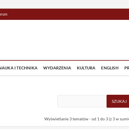
orum
lista TV
IZJA
NAUKA I TECHNIKA
WYDARZENIA
KULTURA
ENGLISH
P
Wyświetlanie 3 tematów - od 1 do 3 (z 3 w sumi