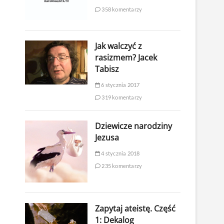
358 komentarzy
Jak walczyć z
rasizmem? Jacek
Tabisz
6 stycznia 2017
319 komentarzy
Dziewicze narodziny
Jezusa
4 stycznia 2018
235 komentarzy
Zapytaj ateistę. Część
1: Dekalog