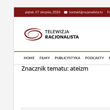
Skip
piątek, 07 sierpnia, 2026
kontakt@racjonalista.tv
F
to
content
Racjona
RACJONALNA TELEW
HOME
FILMY
PUBLICYSTYKA
PODCASTY
Znacznik tematu: ateizm