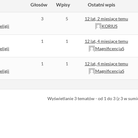
Głosów
Wpisy
Ostatni wpis
3
5
12 lat, 2 miesiące temu
eligii
KORIUS
1
1
12 lat, 4 miesiące temu
eligii
MagnificencjaS
1
1
12 lat, 4 miesiące temu
eligii
MagnificencjaS
Wyświetlanie 3 tematów - od 1 do 3 (z 3 w sumi