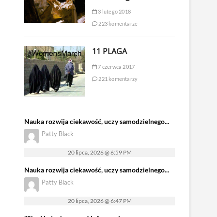
3 lutego 2018
223 komentarze
11 PLAGA
7 czerwca 2017
221 komentarzy
Nauka rozwija ciekawość, uczy samodzielnego...
Patty Black
20 lipca, 2026 @ 6:59 PM
Nauka rozwija ciekawość, uczy samodzielnego...
Patty Black
20 lipca, 2026 @ 6:47 PM