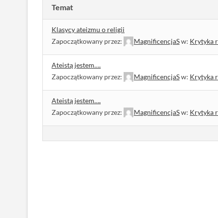
Temat
Klasycy ateizmu o religii
Zapoczątkowany przez:
MagnificencjaS
w:
Krytyka r
Ateistą jestem….
Zapoczątkowany przez:
MagnificencjaS
w:
Krytyka r
Ateistą jestem….
Zapoczątkowany przez:
MagnificencjaS
w:
Krytyka r