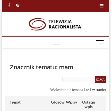
Skip
facebook
in
to
content
Racjona
RACJONALNA
TELEWIZJA
TV
M
e
n
u
B
Znacznik tematu: mam
u
t
t
o
Wyświetlanie tematu 1 (z 1 w sumie)
n
Temat
Głosów
Wpisy
Ostatni
wpis