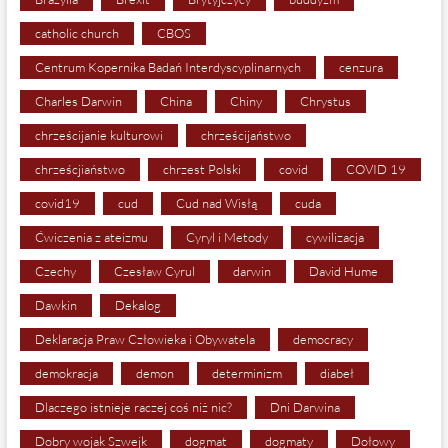
catholic church
CBOS
Centrum Kopernika Badań Interdyscyplinarnych
cenzura
Charles Darwin
China
Chiny
Chrystus
chrześcijanie kulturowi
chrześcijaństwo
chrześcjiaństwo
chrzest Polski
covid
COVID 19
covid19
cud
Cud nad Wisłą
cuda
Ćwiczenia z ateizmu
Cyryl i Metody
cywilizacja
Czechy
Czesław Cyrul
darwin
David Hume
Dawkin
Dekalog
Deklaracja Praw Człowieka i Obywatela
democracy
demokracja
demon
determinizm
diabeł
Dlaczego istnieje raczej coś niż nic?
Dni Darwina
Dobry wojak Szwejk
dogmat
dogmaty
Dołowy