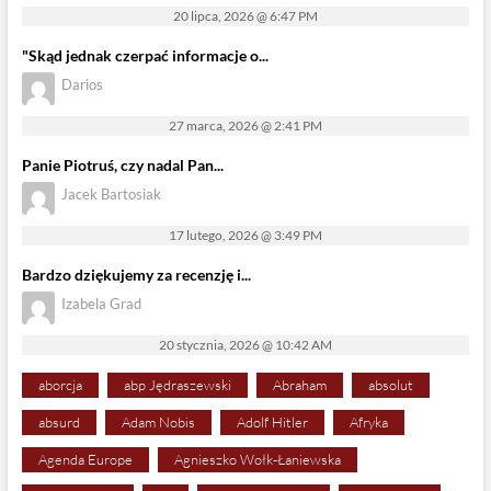
20 lipca, 2026 @ 6:47 PM
"Skąd jednak czerpać informacje o...
Darios
27 marca, 2026 @ 2:41 PM
Panie Piotruś, czy nadal Pan...
Jacek Bartosiak
17 lutego, 2026 @ 3:49 PM
Bardzo dziękujemy za recenzję i...
Izabela Grad
20 stycznia, 2026 @ 10:42 AM
aborcja
abp Jędraszewski
Abraham
absolut
absurd
Adam Nobis
Adolf Hitler
Afryka
Agenda Europe
Agnieszko Wołk-Łaniewska