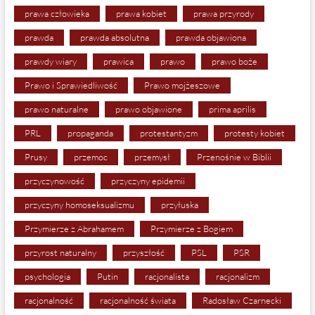
prawa człowieka
prawa kobiet
prawa przyrody
prawda
prawda absolutna
prawda objawiona
prawdy wiary
prawica
prawo
prawo boże
Prawo i Sprawiedliwość
Prawo mojżeszowe
prawo naturalne
prawo objawione
prima aprilis
PRL
propaganda
protestantyzm
protesty kobiet
Prusy
przemoc
przemysł
Przenośnie w Biblii
przyczynowość
przyczyny epidemii
przyczyny homoseksualizmu
przyłuska
Przymierze z Abrahamem
Przymierze z Bogiem
przyrost naturalny
przyszłość
PSL
PSR
psychologia
Putin
racjonalista
racjonalizm
racjonalność
racjonalność świata
Radosław Czarnecki