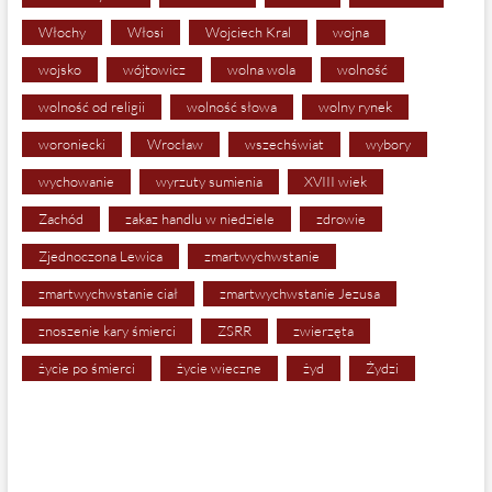
Włochy
Włosi
Wojciech Kral
wojna
wojsko
wójtowicz
wolna wola
wolność
wolność od religii
wolność słowa
wolny rynek
woroniecki
Wrocław
wszechświat
wybory
wychowanie
wyrzuty sumienia
XVIII wiek
Zachód
zakaz handlu w niedziele
zdrowie
Zjednoczona Lewica
zmartwychwstanie
zmartwychwstanie ciał
zmartwychwstanie Jezusa
znoszenie kary śmierci
ZSRR
zwierzęta
życie po śmierci
życie wieczne
żyd
Żydzi