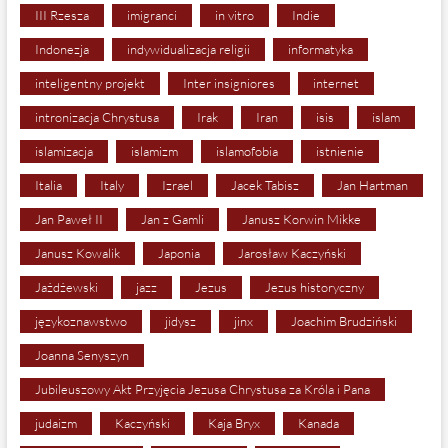
III Rzesza
imigranci
in vitro
Indie
Indonezja
indywidualizacja religii
informatyka
inteligentny projekt
Inter insigniores
internet
intronizacja Chrystusa
Irak
Iran
isis
islam
islamizacja
islamizm
islamofobia
istnienie
Italia
Italy
Izrael
Jacek Tabisz
Jan Hartman
Jan Paweł II
Jan z Gamli
Janusz Korwin Mikke
Janusz Kowalik
Japonia
Jarosław Kaczyński
Jażdżewski
jazz
Jezus
Jezus historyczny
językoznawstwo
jidysz
jinx
Joachim Brudziński
Joanna Senyszyn
Jubileuszowy Akt Przyjęcia Jezusa Chrystusa za Króla i Pana
judaizm
Kaczyński
Kaja Bryx
Kanada