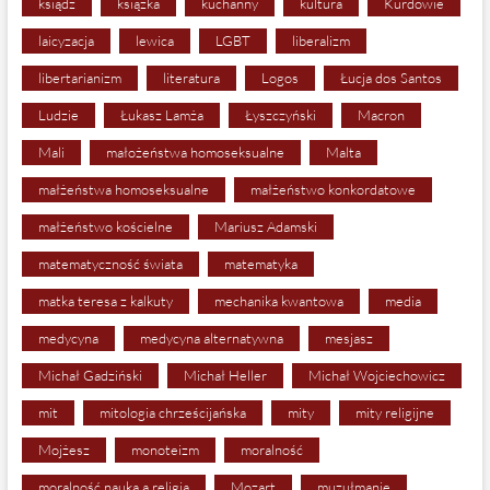
ksiądz
książka
kuchanny
kultura
Kurdowie
laicyzacja
lewica
LGBT
liberalizm
libertarianizm
literatura
Logos
Łucja dos Santos
Ludzie
Łukasz Lamża
Łyszczyński
Macron
Mali
małożeństwa homoseksualne
Malta
małżeństwa homoseksualne
małżeństwo konkordatowe
małżeństwo kościelne
Mariusz Adamski
matematyczność świata
matematyka
matka teresa z kalkuty
mechanika kwantowa
media
medycyna
medycyna alternatywna
mesjasz
Michał Gadziński
Michał Heller
Michał Wojciechowicz
mit
mitologia chrześcijańska
mity
mity religijne
Mojżesz
monoteizm
moralność
moralność nauka a religia
Mozart
muzułmanie