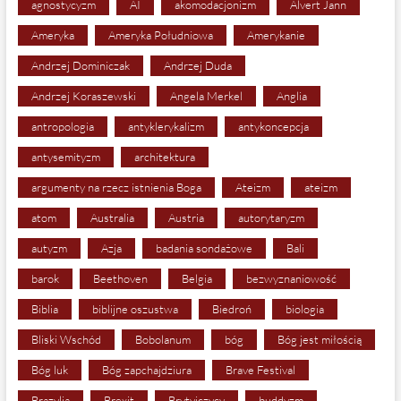
agnostycyzm
AI
akomodacjonizm
Alvert Jann
Ameryka
Ameryka Południowa
Amerykanie
Andrzej Dominiczak
Andrzej Duda
Andrzej Koraszewski
Angela Merkel
Anglia
antropologia
antyklerykalizm
antykoncepcja
antysemityzm
architektura
argumenty na rzecz istnienia Boga
Ateizm
ateizm
atom
Australia
Austria
autorytaryzm
autyzm
Azja
badania sondażowe
Bali
barok
Beethoven
Belgia
bezwyznaniowość
Biblia
biblijne oszustwa
Biedroń
biologia
Bliski Wschód
Bobolanum
bóg
Bóg jest miłością
Bóg luk
Bóg zapchajdziura
Brave Festival
Brazylia
Brexit
Brytyjczycy
buddyzm