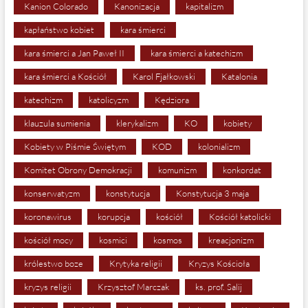
Kanion Colorado
Kanonizacja
kapitalizm
kapłaństwo kobiet
kara śmierci
kara śmierci a Jan Paweł II
kara śmierci a katechizm
kara śmierci a Kościół
Karol Fjałkowski
Katalonia
katechizm
katolicyzm
Kędziora
klauzula sumienia
klerykalizm
KO
kobiety
Kobiety w Piśmie Świętym
KOD
kolonializm
Komitet Obrony Demokracji
komunizm
konkordat
konserwatyzm
konstytucja
Konstytucja 3 maja
koronawirus
korupcja
kościół
Kościół katolicki
kościół mocy
kosmici
kosmos
kreacjonizm
królestwo boze
Krytyka religii
Kryzys Kościoła
kryzys religii
Krzysztof Marczak
ks. prof. Salij