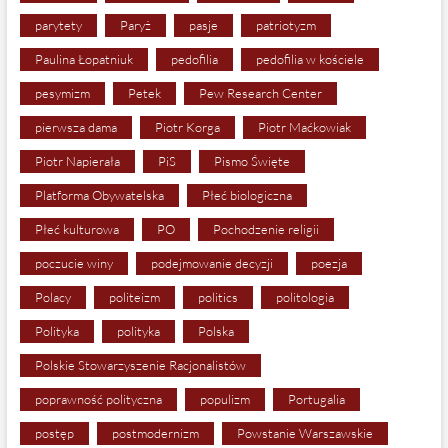
parytety
Paryż
pasje
patriotyzm
Paulina Łopatniuk
pedofilia
pedofilia w kościele
pesymizm
Petek
Pew Research Center
pierwsza dama
Piotr Korga
Piotr Maćkowiak
Piotr Napierała
PiS
Pismo Święte
Platforma Obywatelska
Płeć biologiczna
Płeć kulturowa
PO
Pochodzenie religii
poczucie winy
podejmowanie decyzji
poezja
Polacy
politeizm
politics
politologia
Polityka
polityka
Polska
Polskie Stowarzyszenie Racjonalistów
poprawność polityczna
populizm
Portugalia
postęp
postmodernizm
Powstanie Warszawskie