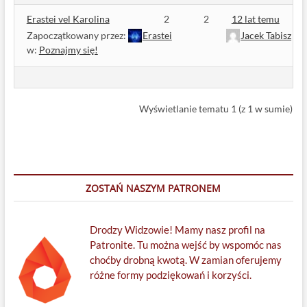
Erastei vel Karolina
2
2
12 lat temu
Zapoczątkowany przez:
Erastei
Jacek Tabisz
w:
Poznajmy się!
Wyświetlanie tematu 1 (z 1 w sumie)
ZOSTAŃ NASZYM PATRONEM
Drodzy Widzowie! Mamy nasz profil na
Patronite. Tu można wejść by wspomóc nas
choćby drobną kwotą. W zamian oferujemy
różne formy podziękowań i korzyści.