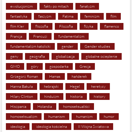
ewolucjonizm
fakty po mitach
fanatyzm
fantastyka
faszyzm
Fatima
feminizm
film
film Kler
filozofia
Filozofia
fizyka
flamenco
Francja
Francuzi
fundamentalizm
fundamentalizm katolicki
gender
Gender studies
geny
geografia
globalizacja
globalne ocieplenie
GMO
góry
gospodarka
Grecja
Grzegorz Roman
Hamas
hańderek
Hanna Bakuła
hebrajski
Hegel
heretycy
Hilary Clinton
hinduizm
historia
history
Hiszpania
Holandia
homoseksualiści
homoseksualizm
humanism
humanizm
humor
ideologia
ideologia kościelna
II Wojna Światowa