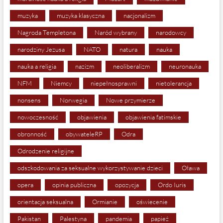
muzyka
muzyka klasyczna
nacjonalizm
Nagroda Templetona
Naród wybrany
narodowcy
narodziny Jezusa
NATO
natura
nauka
nauka a religia
nazizm
neoliberalizm
neuronauka
NFM
Niemcy
niepełnosprawni
nietolerancja
nonsens
Norwegia
Nowe przymierze
nowoczesność
objawienia
objawienia fatimskie
obronność
obywateleRP
Odra
Odrodzenie religijne
odszkodowania za seksualne wykorzystywanie dzieci
Oława
opera
opinia publiczna
opozycja
Ordo Iuris
orientacja seksualna
Ormianie
oświecenie
Pakistan
Palestyna
pandemia
papież