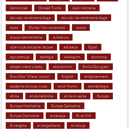
dominiczak
Donald Trump
dość milczenia
dowody na istnienia boga
dowody na nieistnienie boga
duda
Duma i Nowoczesność
dusza
dusza nieśmiertelna
dyktatura
dziewicze poczęcie Jezusa
edukacja
Egipt
egzystencja
ekologia
ekologizm
ekonomia
eksperyment Libeta
ekstremizm
Emilia Dowgiało
Encyklika "Wiara i rozum"
English
enlightenment
epidemia koronawirusa
erich fromm
eschatologia
etyka
etyka katolicka
etyka świecka
Europa
Europa Wschodnia
Europa Zachodnia
Europa Zachodnie
eutanazja
Ewa Wilk
Ewangelia
ewangelikanie
ewolucja