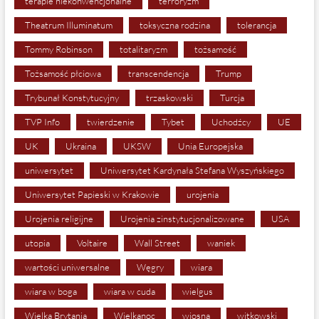
terapie niekonwencjonalne
terroryzm
Theatrum Illuminatum
toksyczna rodzina
tolerancja
Tommy Robinson
totalitaryzm
tożsamość
Tożsamość płciowa
transcendencja
Trump
Trybunał Konstytucyjny
trzaskowski
Turcja
TVP Info
twierdzenie
Tybet
Uchodźcy
UE
UK
Ukraina
UKSW
Unia Europejska
uniwersytet
Uniwersytet Kardynała Stefana Wyszyńskiego
Uniwersytet Papieski w Krakowie
urojenia
Urojenia religijne
Urojenia zinstytucjonalizowane
USA
utopia
Voltaire
Wall Street
waniek
wartości uniwersalne
Węgry
wiara
wiara w boga
wiara w cuda
wielgus
Wielka Brytania
Wielkanoc
wiosna
witkowski