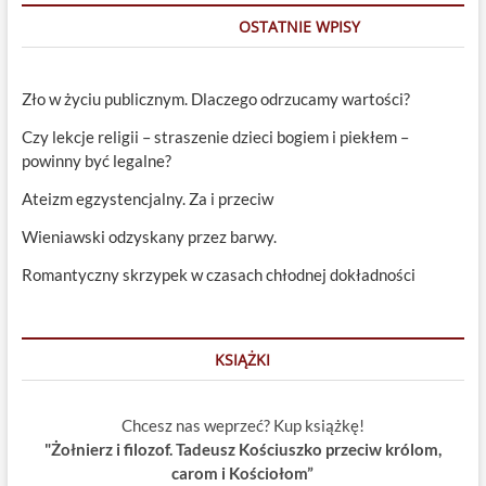
OSTATNIE WPISY
Zło w życiu publicznym. Dlaczego odrzucamy wartości?
Czy lekcje religii – straszenie dzieci bogiem i piekłem –
powinny być legalne?
Ateizm egzystencjalny. Za i przeciw
Wieniawski odzyskany przez barwy.
Romantyczny skrzypek w czasach chłodnej dokładności
KSIĄŻKI
Chcesz nas weprzeć? Kup książkę!
"Żołnierz i filozof. Tadeusz Kościuszko przeciw królom,
carom i Kościołom”