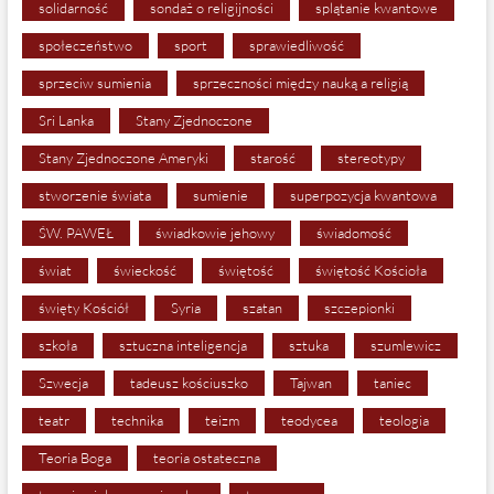
solidarność
sondaż o religijności
splątanie kwantowe
społeczeństwo
sport
sprawiedliwość
sprzeciw sumienia
sprzeczności między nauką a religią
Sri Lanka
Stany Zjednoczone
Stany Zjednoczone Ameryki
starość
stereotypy
stworzenie świata
sumienie
superpozycja kwantowa
ŚW. PAWEŁ
świadkowie jehowy
świadomość
świat
świeckość
świętość
świętość Kościoła
święty Kościół
Syria
szatan
szczepionki
szkoła
sztuczna inteligencja
sztuka
szumlewicz
Szwecja
tadeusz kościuszko
Tajwan
taniec
teatr
technika
teizm
teodycea
teologia
Teoria Boga
teoria ostateczna