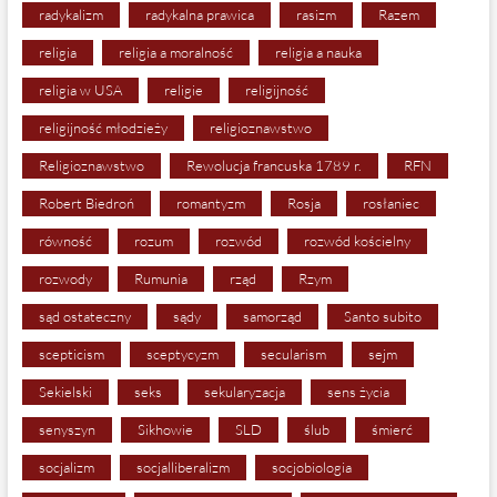
radykalizm
radykalna prawica
rasizm
Razem
religia
religia a moralność
religia a nauka
religia w USA
religie
religijność
religijność młodzieży
religioznawstwo
Religioznawstwo
Rewolucja francuska 1789 r.
RFN
Robert Biedroń
romantyzm
Rosja
rosłaniec
równość
rozum
rozwód
rozwód kościelny
rozwody
Rumunia
rząd
Rzym
sąd ostateczny
sądy
samorząd
Santo subito
scepticism
sceptycyzm
secularism
sejm
Sekielski
seks
sekularyzacja
sens życia
senyszyn
Sikhowie
SLD
ślub
śmierć
socjalizm
socjalliberalizm
socjobiologia