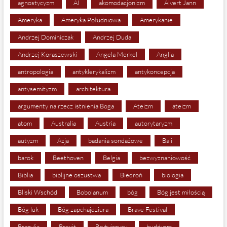
agnostycyzm
AI
akomodacjonizm
Alvert Jann
Ameryka
Ameryka Południowa
Amerykanie
Andrzej Dominiczak
Andrzej Duda
Andrzej Koraszewski
Angela Merkel
Anglia
antropologia
antyklerykalizm
antykoncepcja
antysemityzm
architektura
argumenty na rzecz istnienia Boga
Ateizm
ateizm
atom
Australia
Austria
autorytaryzm
autyzm
Azja
badania sondażowe
Bali
barok
Beethoven
Belgia
bezwyznaniowość
Biblia
biblijne oszustwa
Biedroń
biologia
Bliski Wschód
Bobolanum
bóg
Bóg jest miłością
Bóg luk
Bóg zapchajdziura
Brave Festival
Brazylia
Brexit
Brytyjczycy
buddyzm