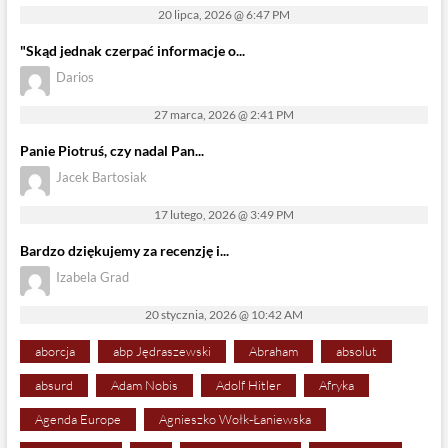
20 lipca, 2026 @ 6:47 PM
"Skąd jednak czerpać informacje o...
Darios
27 marca, 2026 @ 2:41 PM
Panie Piotruś, czy nadal Pan...
Jacek Bartosiak
17 lutego, 2026 @ 3:49 PM
Bardzo dziękujemy za recenzję i...
Izabela Grad
20 stycznia, 2026 @ 10:42 AM
aborcja
abp Jędraszewski
Abraham
absolut
absurd
Adam Nobis
Adolf Hitler
Afryka
Agenda Europe
Agnieszko Wołk-Łaniewska