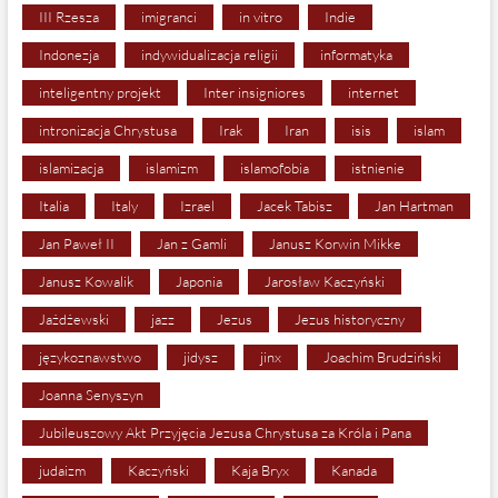
III Rzesza
imigranci
in vitro
Indie
Indonezja
indywidualizacja religii
informatyka
inteligentny projekt
Inter insigniores
internet
intronizacja Chrystusa
Irak
Iran
isis
islam
islamizacja
islamizm
islamofobia
istnienie
Italia
Italy
Izrael
Jacek Tabisz
Jan Hartman
Jan Paweł II
Jan z Gamli
Janusz Korwin Mikke
Janusz Kowalik
Japonia
Jarosław Kaczyński
Jażdżewski
jazz
Jezus
Jezus historyczny
językoznawstwo
jidysz
jinx
Joachim Brudziński
Joanna Senyszyn
Jubileuszowy Akt Przyjęcia Jezusa Chrystusa za Króla i Pana
judaizm
Kaczyński
Kaja Bryx
Kanada