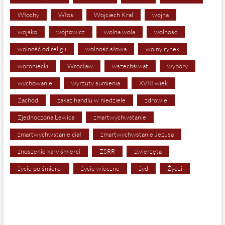
Włochy
Włosi
Wojciech Kral
wojna
wojsko
wójtowicz
wolna wola
wolność
wolność od religii
wolność słowa
wolny rynek
woroniecki
Wrocław
wszechświat
wybory
wychowanie
wyrzuty sumienia
XVIII wiek
Zachód
zakaz handlu w niedziele
zdrowie
Zjednoczona Lewica
zmartwychwstanie
zmartwychwstanie ciał
zmartwychwstanie Jezusa
znoszenie kary śmierci
ZSRR
zwierzęta
życie po śmierci
życie wieczne
żyd
Żydzi