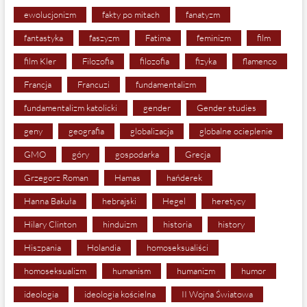
ewolucjonizm
fakty po mitach
fanatyzm
fantastyka
faszyzm
Fatima
feminizm
film
film Kler
Filozofia
filozofia
fizyka
flamenco
Francja
Francuzi
fundamentalizm
fundamentalizm katolicki
gender
Gender studies
geny
geografia
globalizacja
globalne ocieplenie
GMO
góry
gospodarka
Grecja
Grzegorz Roman
Hamas
hańderek
Hanna Bakuła
hebrajski
Hegel
heretycy
Hilary Clinton
hinduizm
historia
history
Hiszpania
Holandia
homoseksualiści
homoseksualizm
humanism
humanizm
humor
ideologia
ideologia kościelna
II Wojna Światowa