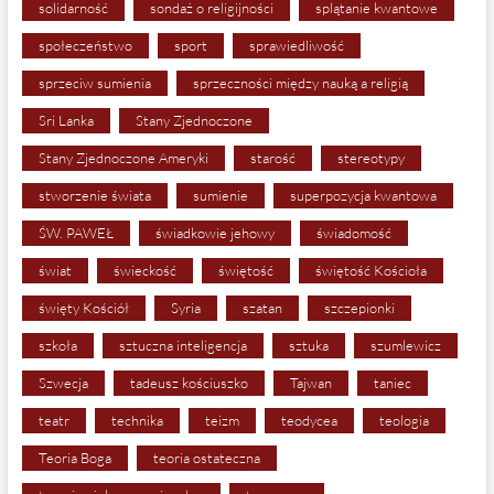
solidarność
sondaż o religijności
splątanie kwantowe
społeczeństwo
sport
sprawiedliwość
sprzeciw sumienia
sprzeczności między nauką a religią
Sri Lanka
Stany Zjednoczone
Stany Zjednoczone Ameryki
starość
stereotypy
stworzenie świata
sumienie
superpozycja kwantowa
ŚW. PAWEŁ
świadkowie jehowy
świadomość
świat
świeckość
świętość
świętość Kościoła
święty Kościół
Syria
szatan
szczepionki
szkoła
sztuczna inteligencja
sztuka
szumlewicz
Szwecja
tadeusz kościuszko
Tajwan
taniec
teatr
technika
teizm
teodycea
teologia
Teoria Boga
teoria ostateczna