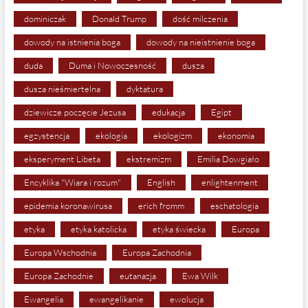
dominiczak
Donald Trump
dość milczenia
dowody na istnienia boga
dowody na nieistnienie boga
duda
Duma i Nowoczesność
dusza
dusza nieśmiertelna
dyktatura
dziewicze poczęcie Jezusa
edukacja
Egipt
egzystencja
ekologia
ekologizm
ekonomia
eksperyment Libeta
ekstremizm
Emilia Dowgiało
Encyklika "Wiara i rozum"
English
enlightenment
epidemia koronawirusa
erich fromm
eschatologia
etyka
etyka katolicka
etyka świecka
Europa
Europa Wschodnia
Europa Zachodnia
Europa Zachodnie
eutanazja
Ewa Wilk
Ewangelia
ewangelikanie
ewolucja