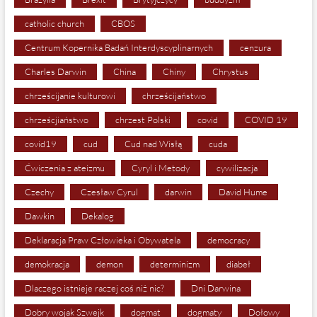
catholic church
CBOS
Centrum Kopernika Badań Interdyscyplinarnych
cenzura
Charles Darwin
China
Chiny
Chrystus
chrześcijanie kulturowi
chrześcijaństwo
chrześcjiaństwo
chrzest Polski
covid
COVID 19
covid19
cud
Cud nad Wisłą
cuda
Ćwiczenia z ateizmu
Cyryl i Metody
cywilizacja
Czechy
Czesław Cyrul
darwin
David Hume
Dawkin
Dekalog
Deklaracja Praw Człowieka i Obywatela
democracy
demokracja
demon
determinizm
diabeł
Dlaczego istnieje raczej coś niż nic?
Dni Darwina
Dobry wojak Szwejk
dogmat
dogmaty
Dołowy