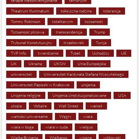
terapie niekonwencjonalne
terroryzm
Theatrum Illuminatum
toksyczna rodzina
tolerancja
Tommy Robinson
totalitaryzm
tożsamość
Tożsamość płciowa
transcendencja
Trump
Trybunał Konstytucyjny
trzaskowski
Turcja
TVP Info
twierdzenie
Tybet
Uchodźcy
UE
UK
Ukraina
UKSW
Unia Europejska
uniwersytet
Uniwersytet Kardynała Stefana Wyszyńskiego
Uniwersytet Papieski w Krakowie
urojenia
Urojenia religijne
Urojenia zinstytucjonalizowane
USA
utopia
Voltaire
Wall Street
waniek
wartości uniwersalne
Węgry
wiara
wiara w boga
wiara w cuda
wielgus
Wielka Brytania
Wielkanoc
wiosna
witkowski