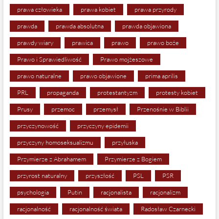
prawa człowieka
prawa kobiet
prawa przyrody
prawda
prawda absolutna
prawda objawiona
prawdy wiary
prawica
prawo
prawo boże
Prawo i Sprawiedliwość
Prawo mojżeszowe
prawo naturalne
prawo objawione
prima aprilis
PRL
propaganda
protestantyzm
protesty kobiet
Prusy
przemoc
przemysł
Przenośnie w Biblii
przyczynowość
przyczyny epidemii
przyczyny homoseksualizmu
przyłuska
Przymierze z Abrahamem
Przymierze z Bogiem
przyrost naturalny
przyszłość
PSL
PSR
psychologia
Putin
racjonalista
racjonalizm
racjonalność
racjonalność świata
Radosław Czarnecki