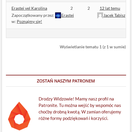
Erastei vel Karolina
2
2
12 lat temu
Zapoczątkowany przez:
Erastei
Jacek Tabisz
w:
Poznajmy się!
Wyświetlanie tematu 1 (z 1 w sumie)
ZOSTAŃ NASZYM PATRONEM
Drodzy Widzowie! Mamy nasz profil na
Patronite. Tu można wejść by wspomóc nas
choćby drobną kwotą. W zamian oferujemy
różne formy podziękowań i korzyści.