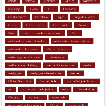
ksiądz
książka
kuchanny
kultura
Kurdowie
laicyzacja
lewica
LGBT
liberalizm
libertarianizm
literatura
Logos
Łucja dos Santos
Ludzie
Łukasz Lamża
Łyszczyński
Macron
Mali
małożeństwa homoseksualne
Malta
małżeństwa homoseksualne
małżeństwo konkordatowe
małżeństwo kościelne
Mariusz Adamski
matematyczność świata
matematyka
matka teresa z kalkuty
mechanika kwantowa
media
medycyna
medycyna alternatywna
mesjasz
Michał Gadziński
Michał Heller
Michał Wojciechowicz
mit
mitologia chrześcijańska
mity
mity religijne
Mojżesz
monoteizm
moralność
moralność nauka a religia
Mozart
muzułmanie