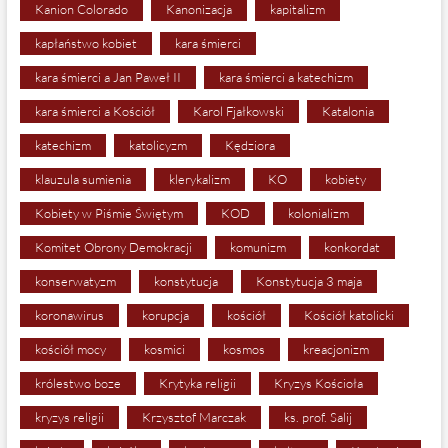
Kanion Colorado
Kanonizacja
kapitalizm
kapłaństwo kobiet
kara śmierci
kara śmierci a Jan Paweł II
kara śmierci a katechizm
kara śmierci a Kościół
Karol Fjałkowski
Katalonia
katechizm
katolicyzm
Kędziora
klauzula sumienia
klerykalizm
KO
kobiety
Kobiety w Piśmie Świętym
KOD
kolonializm
Komitet Obrony Demokracji
komunizm
konkordat
konserwatyzm
konstytucja
Konstytucja 3 maja
koronawirus
korupcja
kościół
Kościół katolicki
kościół mocy
kosmici
kosmos
kreacjonizm
królestwo boze
Krytyka religii
Kryzys Kościoła
kryzys religii
Krzysztof Marczak
ks. prof. Salij