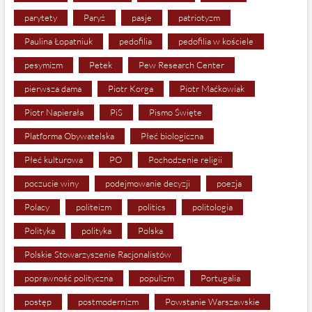
parytety
Paryż
pasje
patriotyzm
Paulina Łopatniuk
pedofilia
pedofilia w kościele
pesymizm
Petek
Pew Research Center
pierwsza dama
Piotr Korga
Piotr Maćkowiak
Piotr Napierała
PiS
Pismo Święte
Platforma Obywatelska
Płeć biologiczna
Płeć kulturowa
PO
Pochodzenie religii
poczucie winy
podejmowanie decyzji
poezja
Polacy
politeizm
politics
politologia
Polityka
polityka
Polska
Polskie Stowarzyszenie Racjonalistów
poprawność polityczna
populizm
Portugalia
postęp
postmodernizm
Powstanie Warszawskie