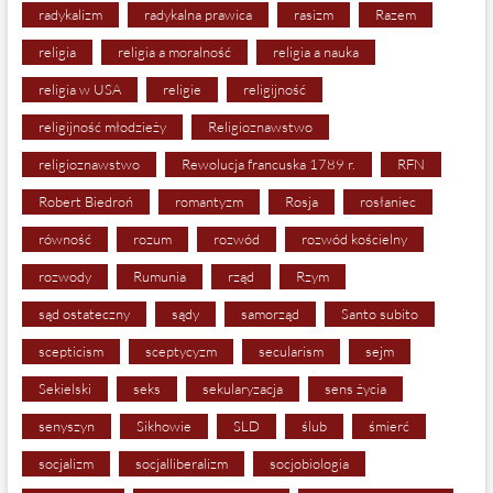
radykalizm
radykalna prawica
rasizm
Razem
religia
religia a moralność
religia a nauka
religia w USA
religie
religijność
religijność młodzieży
Religioznawstwo
religioznawstwo
Rewolucja francuska 1789 r.
RFN
Robert Biedroń
romantyzm
Rosja
rosłaniec
równość
rozum
rozwód
rozwód kościelny
rozwody
Rumunia
rząd
Rzym
sąd ostateczny
sądy
samorząd
Santo subito
scepticism
sceptycyzm
secularism
sejm
Sekielski
seks
sekularyzacja
sens życia
senyszyn
Sikhowie
SLD
ślub
śmierć
socjalizm
socjalliberalizm
socjobiologia