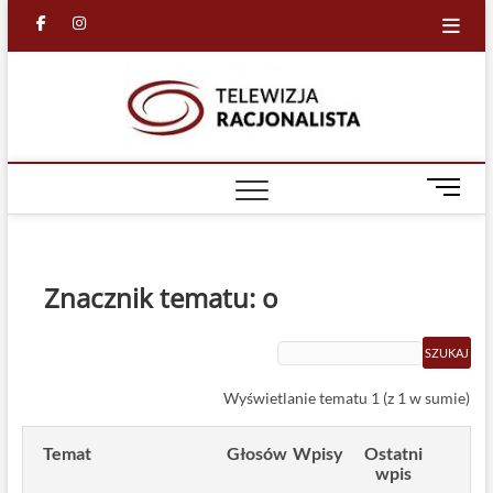
Skip
facebook
in
to
content
Racjona
RACJONALNA
TELEWIZJA
TV
M
e
n
u
B
Znacznik tematu: o
u
t
t
o
Wyświetlanie tematu 1 (z 1 w sumie)
n
Temat
Głosów
Wpisy
Ostatni
wpis