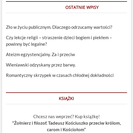
OSTATNIE WPISY
Zło w życiu publicznym. Dlaczego odrzucamy wartości?
Czy lekcje religii – straszenie dzieci bogiem i piekłem –
powinny być legalne?
Ateizm egzystencjalny. Za i przeciw
Wieniawski odzyskany przez barwy.
Romantyczny skrzypek w czasach chłodnej dokładności
KSIĄŻKI
Chcesz nas weprzeć? Kup książkę!
"Żołnierz i filozof. Tadeusz Kościuszko przeciw królom,
carom i Kościołom”