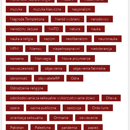
muzyka
muzyka klasyczna
nacjonalizm
Nagroda Templetona
Naród wybrany
narodowcy
narodziny Jezusa
NATO
natura
nauka
nauka a religia
nazizm
neoliberalizm
neuronauka
NFM
Niemcy
niepełnosprawni
nietolerancja
nonsens
Norwegia
Nowe przymierze
nowoczesność
objawienia
objawienia fatimskie
obronność
obywateleRP
Odra
Odrodzenie religijne
odszkodowania za seksualne wykorzystywanie dzieci
Oława
opera
opinia publiczna
opozycja
Ordo Iuris
orientacja seksualna
Ormianie
oświecenie
Pakistan
Palestyna
pandemia
papież