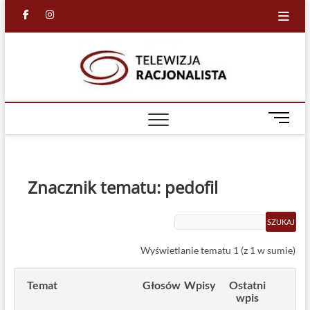
Skip
facebook
in
to
content
Racjona
RACJONALNA
TELEWIZJA
TV
M
e
n
u
B
Znacznik tematu: pedofil
u
t
t
o
Wyświetlanie tematu 1 (z 1 w sumie)
n
Temat
Głosów
Wpisy
Ostatni
wpis