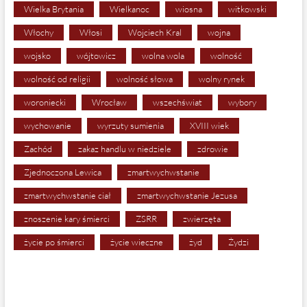
Wielka Brytania
Wielkanoc
wiosna
witkowski
Włochy
Włosi
Wojciech Kral
wojna
wojsko
wójtowicz
wolna wola
wolność
wolność od religii
wolność słowa
wolny rynek
woroniecki
Wrocław
wszechświat
wybory
wychowanie
wyrzuty sumienia
XVIII wiek
Zachód
zakaz handlu w niedziele
zdrowie
Zjednoczona Lewica
zmartwychwstanie
zmartwychwstanie ciał
zmartwychwstanie Jezusa
znoszenie kary śmierci
ZSRR
zwierzęta
życie po śmierci
życie wieczne
żyd
Żydzi