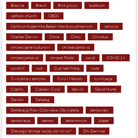
Brazylia
Brexit
Brytyjczycy
buddyzm
catholic church
CBOS
Centrum Kopernika Badań Interdyscyplinarnych
cenzura
Charles Darwin
China
Chiny
Chrystus
chrześcijanie kulturowi
chrześcijaństwo
chrześcjiaństwo
chrzest Polski
covid
COVID 19
covid19
cud
Cud nad Wisłą
cuda
Ćwiczenia z ateizmu
Cyryl i Metody
cywilizacja
Czechy
Czesław Cyrul
darwin
David Hume
Dawkin
Dekalog
Deklaracja Praw Człowieka i Obywatela
democracy
demokracja
demon
determinizm
diabeł
Dlaczego istnieje raczej coś niż nic?
Dni Darwina