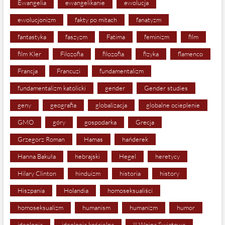
Ewangelia
ewangelikanie
ewolucja
ewolucjonizm
fakty po mitach
fanatyzm
fantastyka
faszyzm
Fatima
feminizm
film
film Kler
Filozofia
filozofia
fizyka
flamenco
Francja
Francuzi
fundamentalizm
fundamentalizm katolicki
gender
Gender studies
geny
geografia
globalizacja
globalne ocieplenie
GMO
góry
gospodarka
Grecja
Grzegorz Roman
Hamas
hańderek
Hanna Bakuła
hebrajski
Hegel
heretycy
Hilary Clinton
hinduizm
historia
history
Hiszpania
Holandia
homoseksualiści
homoseksualizm
humanism
humanizm
humor
ideologia
ideologia kościelna
II Wojna Światowa