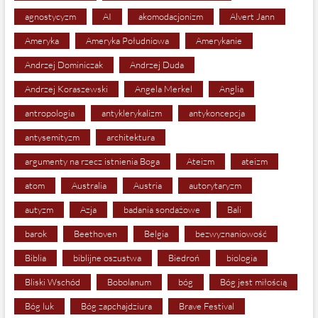
agnostycyzm
AI
akomodacjonizm
Alvert Jann
Ameryka
Ameryka Południowa
Amerykanie
Andrzej Dominiczak
Andrzej Duda
Andrzej Koraszewski
Angela Merkel
Anglia
antropologia
antyklerykalizm
antykoncepcja
antysemityzm
architektura
argumenty na rzecz istnienia Boga
Ateizm
ateizm
atom
Australia
Austria
autorytaryzm
autyzm
Azja
badania sondażowe
Bali
barok
Beethoven
Belgia
bezwyznaniowość
Biblia
biblijne oszustwa
Biedroń
biologia
Bliski Wschód
Bobolanum
bóg
Bóg jest miłością
Bóg luk
Bóg zapchajdziura
Brave Festival