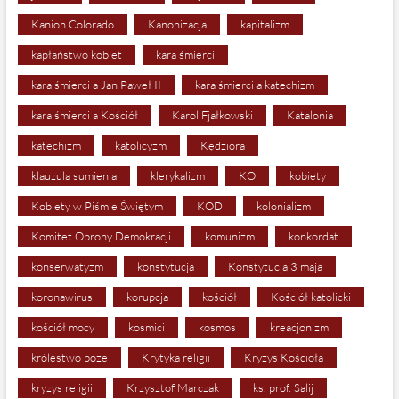
Kanion Colorado
Kanonizacja
kapitalizm
kapłaństwo kobiet
kara śmierci
kara śmierci a Jan Paweł II
kara śmierci a katechizm
kara śmierci a Kościół
Karol Fjałkowski
Katalonia
katechizm
katolicyzm
Kędziora
klauzula sumienia
klerykalizm
KO
kobiety
Kobiety w Piśmie Świętym
KOD
kolonializm
Komitet Obrony Demokracji
komunizm
konkordat
konserwatyzm
konstytucja
Konstytucja 3 maja
koronawirus
korupcja
kościół
Kościół katolicki
kościół mocy
kosmici
kosmos
kreacjonizm
królestwo boze
Krytyka religii
Kryzys Kościoła
kryzys religii
Krzysztof Marczak
ks. prof. Salij