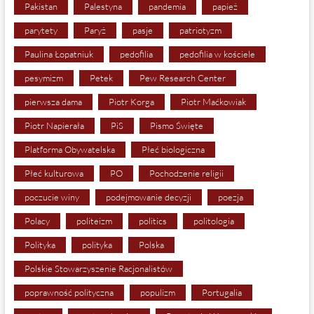
Pakistan
Palestyna
pandemia
papież
parytety
Paryż
pasje
patriotyzm
Paulina Łopatniuk
pedofilia
pedofilia w kościele
pesymizm
Petek
Pew Research Center
pierwsza dama
Piotr Korga
Piotr Maćkowiak
Piotr Napierała
PiS
Pismo Święte
Platforma Obywatelska
Płeć biologiczna
Płeć kulturowa
PO
Pochodzenie religii
poczucie winy
podejmowanie decyzji
poezja
Polacy
politeizm
politics
politologia
Polityka
polityka
Polska
Polskie Stowarzyszenie Racjonalistów
poprawność polityczna
populizm
Portugalia