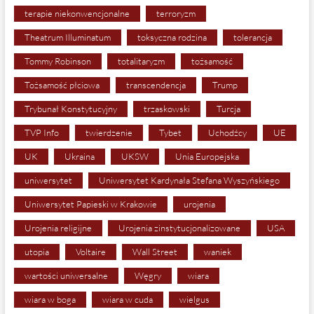
terapie niekonwencjonalne
terroryzm
Theatrum Illuminatum
toksyczna rodzina
tolerancja
Tommy Robinson
totalitaryzm
tożsamość
Tożsamość płciowa
transcendencja
Trump
Trybunał Konstytucyjny
trzaskowski
Turcja
TVP Info
twierdzenie
Tybet
Uchodźcy
UE
UK
Ukraina
UKSW
Unia Europejska
uniwersytet
Uniwersytet Kardynała Stefana Wyszyńskiego
Uniwersytet Papieski w Krakowie
urojenia
Urojenia religijne
Urojenia zinstytucjonalizowane
USA
utopia
Voltaire
Wall Street
waniek
wartości uniwersalne
Węgry
wiara
wiara w boga
wiara w cuda
wielgus