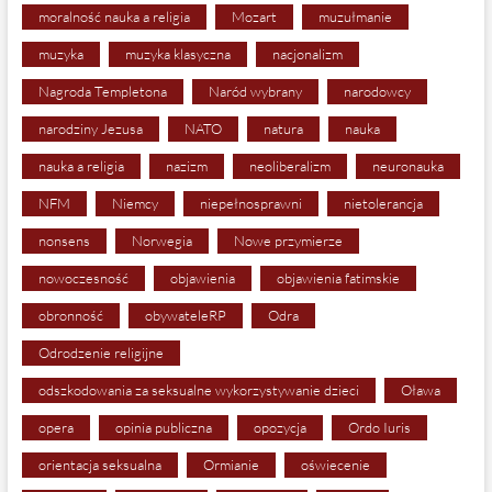
moralność nauka a religia
Mozart
muzułmanie
muzyka
muzyka klasyczna
nacjonalizm
Nagroda Templetona
Naród wybrany
narodowcy
narodziny Jezusa
NATO
natura
nauka
nauka a religia
nazizm
neoliberalizm
neuronauka
NFM
Niemcy
niepełnosprawni
nietolerancja
nonsens
Norwegia
Nowe przymierze
nowoczesność
objawienia
objawienia fatimskie
obronność
obywateleRP
Odra
Odrodzenie religijne
odszkodowania za seksualne wykorzystywanie dzieci
Oława
opera
opinia publiczna
opozycja
Ordo Iuris
orientacja seksualna
Ormianie
oświecenie