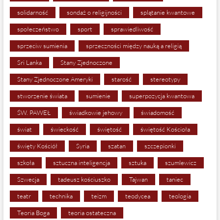
solidarność
sondaż o religijności
splątanie kwantowe
społeczeństwo
sport
sprawiedliwość
sprzeciw sumienia
sprzeczności między nauką a religią
Sri Lanka
Stany Zjednoczone
Stany Zjednoczone Ameryki
starość
stereotypy
stworzenie świata
sumienie
superpozycja kwantowa
ŚW. PAWEŁ
świadkowie jehowy
świadomość
świat
świeckość
świętość
świętość Kościoła
święty Kościół
Syria
szatan
szczepionki
szkoła
sztuczna inteligencja
sztuka
szumlewicz
Szwecja
tadeusz kościuszko
Tajwan
taniec
teatr
technika
teizm
teodycea
teologia
Teoria Boga
teoria ostateczna