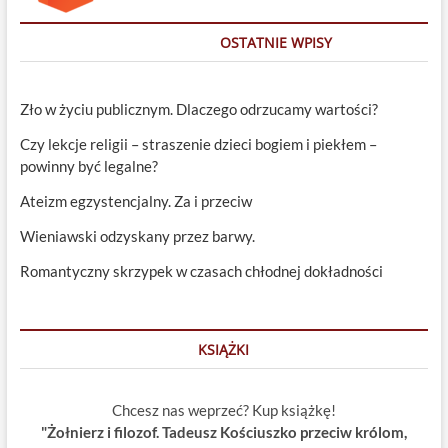
OSTATNIE WPISY
Zło w życiu publicznym. Dlaczego odrzucamy wartości?
Czy lekcje religii – straszenie dzieci bogiem i piekłem –
powinny być legalne?
Ateizm egzystencjalny. Za i przeciw
Wieniawski odzyskany przez barwy.
Romantyczny skrzypek w czasach chłodnej dokładności
KSIĄŻKI
Chcesz nas weprzeć? Kup książkę!
"Żołnierz i filozof. Tadeusz Kościuszko przeciw królom,