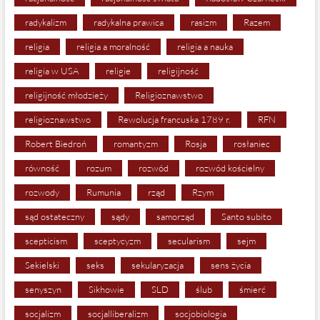
radykalizm
radykalna prawica
rasizm
Razem
religia
religia a moralność
religia a nauka
religia w USA
religie
religijność
religijność młodzieży
Religioznawstwo
religioznawstwo
Rewolucja francuska 1789 r.
RFN
Robert Biedroń
romantyzm
Rosja
rosłaniec
równość
rozum
rozwód
rozwód kościelny
rozwody
Rumunia
rząd
Rzym
sąd ostateczny
sądy
samorząd
Santo subito
scepticism
sceptycyzm
secularism
sejm
Sekielski
seks
sekularyzacja
sens życia
senyszyn
Sikhowie
SLD
ślub
śmierć
socjalizm
socjalliberalizm
socjobiologia