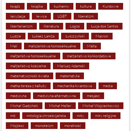
ksiądz
książka
kuchanny
kultura
Kurdowie
laicyzacja
lewica
LGBT
liberalizm
libertarianizm
literatura
Logos
Łucja dos Santos
Ludzie
Łukasz Lamża
Łyszczyński
Macron
Mali
małożeństwa homoseksualne
Malta
małżeństwa homoseksualne
małżeństwo konkordatowe
małżeństwo kościelne
Mariusz Adamski
matematyczność świata
matematyka
matka teresa z kalkuty
mechanika kwantowa
media
medycyna
medycyna alternatywna
mesjasz
Michał Gadziński
Michał Heller
Michał Wojciechowicz
mit
mitologia chrześcijańska
mity
mity religijne
Mojżesz
monoteizm
moralność