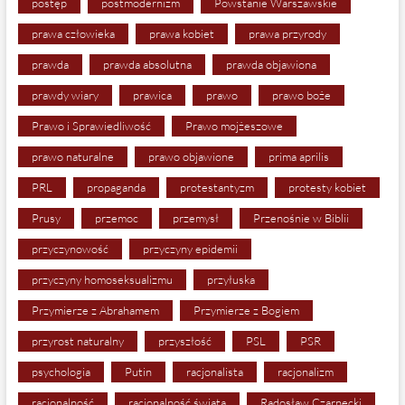
postęp
postmodernizm
Powstanie Warszawskie
prawa człowieka
prawa kobiet
prawa przyrody
prawda
prawda absolutna
prawda objawiona
prawdy wiary
prawica
prawo
prawo boże
Prawo i Sprawiedliwość
Prawo mojżeszowe
prawo naturalne
prawo objawione
prima aprilis
PRL
propaganda
protestantyzm
protesty kobiet
Prusy
przemoc
przemysł
Przenośnie w Biblii
przyczynowość
przyczyny epidemii
przyczyny homoseksualizmu
przyłuska
Przymierze z Abrahamem
Przymierze z Bogiem
przyrost naturalny
przyszłość
PSL
PSR
psychologia
Putin
racjonalista
racjonalizm
racjonalność
racjonalność świata
Radosław Czarnecki