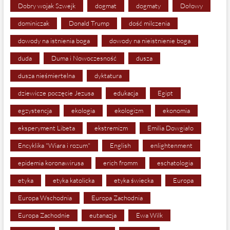
Dobry wojak Szwejk
dogmat
dogmaty
Dołowy
dominiczak
Donald Trump
dość milczenia
dowody na istnienia boga
dowody na nieistnienie boga
duda
Duma i Nowoczesność
dusza
dusza nieśmiertelna
dyktatura
dziewicze poczęcie Jezusa
edukacja
Egipt
egzystencja
ekologia
ekologizm
ekonomia
eksperyment Libeta
ekstremizm
Emilia Dowgiało
Encyklika "Wiara i rozum"
English
enlightenment
epidemia koronawirusa
erich fromm
eschatologia
etyka
etyka katolicka
etyka świecka
Europa
Europa Wschodnia
Europa Zachodnia
Europa Zachodnie
eutanazja
Ewa Wilk