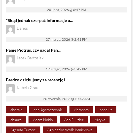
20 lipca, 2026 @ 6:47 PM
"Skąd jednak czerpać informacje o...
Darios
27 marca, 2026 @ 2:41 PM
Panie Piotruś, czy nadal Pan...
Jacek Bartosiak
17 lutego, 2026 @ 3:49 PM
Bardzo dziękujemy za recenzję i...
Izabela Grad
20 stycznia, 2026 @ 10:42 AM
aborcja
abp Jędraszewski
Abraham
absolut
absurd
Adam Nobis
Adolf Hitler
Afryka
Agenda Europe
Agnieszko Wołk-Łaniewska