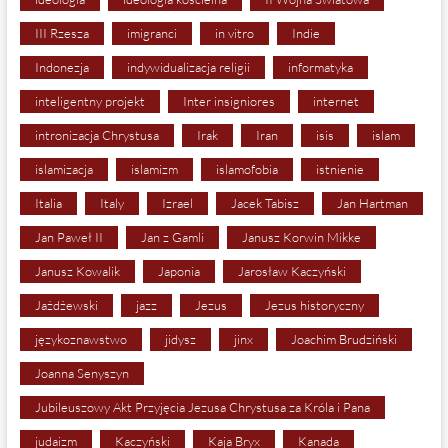
III Rzesza
imigranci
in vitro
Indie
Indonezja
indywidualizacja religii
informatyka
inteligentny projekt
Inter insigniores
internet
intronizacja Chrystusa
Irak
Iran
isis
islam
islamizacja
islamizm
islamofobia
istnienie
Italia
Italy
Izrael
Jacek Tabisz
Jan Hartman
Jan Paweł II
Jan z Gamli
Janusz Korwin Mikke
Janusz Kowalik
Japonia
Jarosław Kaczyński
Jażdżewski
jazz
Jezus
Jezus historyczny
językoznawstwo
jidysz
jinx
Joachim Brudziński
Joanna Senyszyn
Jubileuszowy Akt Przyjęcia Jezusa Chrystusa za Króla i Pana
judaizm
Kaczyński
Kaja Bryx
Kanada