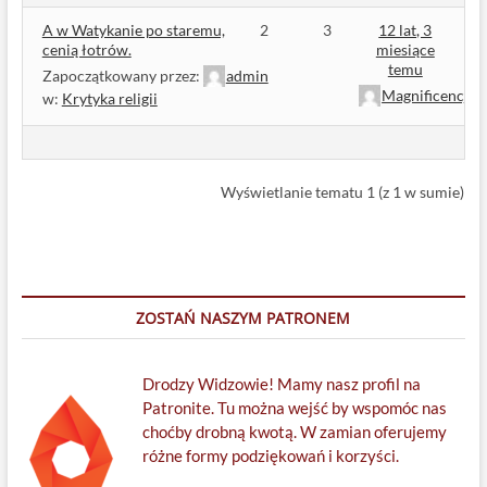
A w Watykanie po staremu,
2
3
12 lat, 3
cenią łotrów.
miesiące
temu
Zapoczątkowany przez:
admin
MagnificencjaS
w:
Krytyka religii
Wyświetlanie tematu 1 (z 1 w sumie)
ZOSTAŃ NASZYM PATRONEM
Drodzy Widzowie! Mamy nasz profil na
Patronite. Tu można wejść by wspomóc nas
choćby drobną kwotą. W zamian oferujemy
różne formy podziękowań i korzyści.