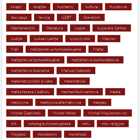
ksiądz
książka
kuchanny
kultura
Kurdowie
laicyzacja
lewica
LGBT
liberalizm
libertarianizm
literatura
Logos
Łucja dos Santos
Ludzie
Łukasz Lamża
Łyszczyński
Macron
Mali
małożeństwa homoseksualne
Malta
małżeństwa homoseksualne
małżeństwo konkordatowe
małżeństwo kościelne
Mariusz Adamski
matematyczność świata
matematyka
matka teresa z kalkuty
mechanika kwantowa
media
medycyna
medycyna alternatywna
mesjasz
Michał Gadziński
Michał Heller
Michał Wojciechowicz
mit
mitologia chrześcijańska
mity
mity religijne
Mojżesz
monoteizm
moralność