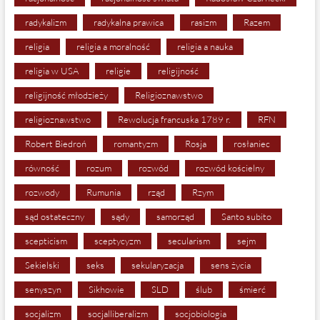
radykalizm
radykalna prawica
rasizm
Razem
religia
religia a moralność
religia a nauka
religia w USA
religie
religijność
religijność młodzieży
Religioznawstwo
religioznawstwo
Rewolucja francuska 1789 r.
RFN
Robert Biedroń
romantyzm
Rosja
rosłaniec
równość
rozum
rozwód
rozwód kościelny
rozwody
Rumunia
rząd
Rzym
sąd ostateczny
sądy
samorząd
Santo subito
scepticism
sceptycyzm
secularism
sejm
Sekielski
seks
sekularyzacja
sens życia
senyszyn
Sikhowie
SLD
ślub
śmierć
socjalizm
socjalliberalizm
socjobiologia