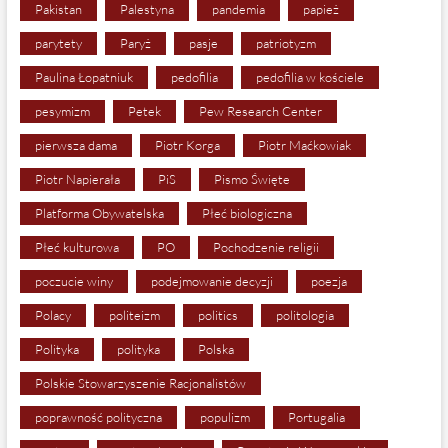
Pakistan
Palestyna
pandemia
papież
parytety
Paryż
pasje
patriotyzm
Paulina Łopatniuk
pedofilia
pedofilia w kościele
pesymizm
Petek
Pew Research Center
pierwsza dama
Piotr Korga
Piotr Maćkowiak
Piotr Napierała
PiS
Pismo Święte
Platforma Obywatelska
Płeć biologiczna
Płeć kulturowa
PO
Pochodzenie religii
poczucie winy
podejmowanie decyzji
poezja
Polacy
politeizm
politics
politologia
Polityka
polityka
Polska
Polskie Stowarzyszenie Racjonalistów
poprawność polityczna
populizm
Portugalia