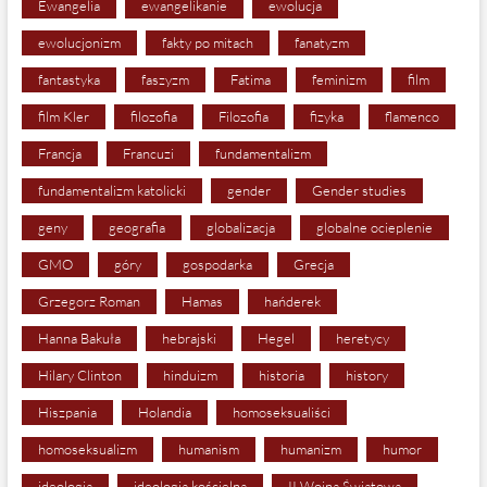
Ewangelia
ewangelikanie
ewolucja
ewolucjonizm
fakty po mitach
fanatyzm
fantastyka
faszyzm
Fatima
feminizm
film
film Kler
filozofia
Filozofia
fizyka
flamenco
Francja
Francuzi
fundamentalizm
fundamentalizm katolicki
gender
Gender studies
geny
geografia
globalizacja
globalne ocieplenie
GMO
góry
gospodarka
Grecja
Grzegorz Roman
Hamas
hańderek
Hanna Bakuła
hebrajski
Hegel
heretycy
Hilary Clinton
hinduizm
historia
history
Hiszpania
Holandia
homoseksualiści
homoseksualizm
humanism
humanizm
humor
ideologia
ideologia kościelna
II Wojna Światowa