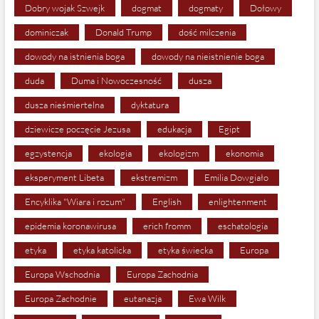
Dobry wojak Szwejk
dogmat
dogmaty
Dołowy
dominiczak
Donald Trump
dość milczenia
dowody na istnienia boga
dowody na nieistnienie boga
duda
Duma i Nowoczesność
dusza
dusza nieśmiertelna
dyktatura
dziewicze poczęcie Jezusa
edukacja
Egipt
egzystencja
ekologia
ekologizm
ekonomia
eksperyment Libeta
ekstremizm
Emilia Dowgiało
Encyklika "Wiara i rozum"
English
enlightenment
epidemia koronawirusa
erich fromm
eschatologia
etyka
etyka katolicka
etyka świecka
Europa
Europa Wschodnia
Europa Zachodnia
Europa Zachodnie
eutanazja
Ewa Wilk