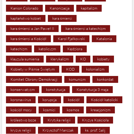
Kanion Colorado
Kanonizacja
kapitalizm
kapłaństwo kobiet
kara śmierci
kara śmierci a Jan Paweł II
kara śmierci a katechizm
kara śmierci a Kościół
Karol Fjałkowski
Katalonia
katechizm
katolicyzm
Kędziora
klauzula sumienia
klerykalizm
KO
kobiety
Kobiety w Piśmie Świętym
KOD
kolonializm
Komitet Obrony Demokracji
komunizm
konkordat
konserwatyzm
konstytucja
Konstytucja 3 maja
koronawirus
korupcja
kościół
Kościół katolicki
kościół mocy
kosmici
kosmos
kreacjonizm
królestwo boze
Krytyka religii
Kryzys Kościoła
kryzys religii
Krzysztof Marczak
ks. prof. Salij