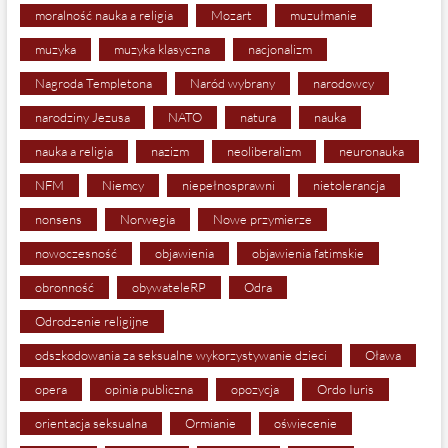
moralność nauka a religia
Mozart
muzułmanie
muzyka
muzyka klasyczna
nacjonalizm
Nagroda Templetona
Naród wybrany
narodowcy
narodziny Jezusa
NATO
natura
nauka
nauka a religia
nazizm
neoliberalizm
neuronauka
NFM
Niemcy
niepełnosprawni
nietolerancja
nonsens
Norwegia
Nowe przymierze
nowoczesność
objawienia
objawienia fatimskie
obronność
obywateleRP
Odra
Odrodzenie religijne
odszkodowania za seksualne wykorzystywanie dzieci
Oława
opera
opinia publiczna
opozycja
Ordo Iuris
orientacja seksualna
Ormianie
oświecenie