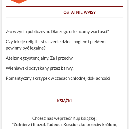
OSTATNIE WPISY
Zło w życiu publicznym. Dlaczego odrzucamy wartości?
Czy lekcje religii – straszenie dzieci bogiem i piekłem –
powinny być legalne?
Ateizm egzystencjalny. Za i przeciw
Wieniawski odzyskany przez barwy.
Romantyczny skrzypek w czasach chłodnej dokładności
KSIĄŻKI
Chcesz nas weprzeć? Kup książkę!
"Żołnierz i filozof. Tadeusz Kościuszko przeciw królom,