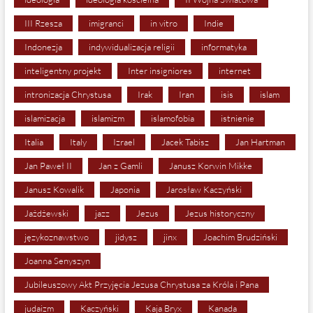
III Rzesza
imigranci
in vitro
Indie
Indonezja
indywidualizacja religii
informatyka
inteligentny projekt
Inter insigniores
internet
intronizacja Chrystusa
Irak
Iran
isis
islam
islamizacja
islamizm
islamofobia
istnienie
Italia
Italy
Izrael
Jacek Tabisz
Jan Hartman
Jan Paweł II
Jan z Gamli
Janusz Korwin Mikke
Janusz Kowalik
Japonia
Jarosław Kaczyński
Jażdżewski
jazz
Jezus
Jezus historyczny
językoznawstwo
jidysz
jinx
Joachim Brudziński
Joanna Senyszyn
Jubileuszowy Akt Przyjęcia Jezusa Chrystusa za Króla i Pana
judaizm
Kaczyński
Kaja Bryx
Kanada