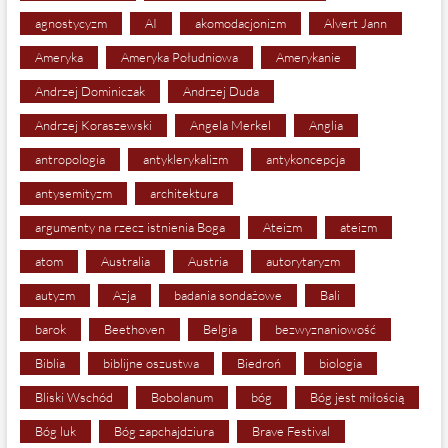
agnostycyzm
AI
akomodacjonizm
Alvert Jann
Ameryka
Ameryka Południowa
Amerykanie
Andrzej Dominiczak
Andrzej Duda
Andrzej Koraszewski
Angela Merkel
Anglia
antropologia
antyklerykalizm
antykoncepcja
antysemityzm
architektura
argumenty na rzecz istnienia Boga
Ateizm
ateizm
atom
Australia
Austria
autorytaryzm
autyzm
Azja
badania sondażowe
Bali
barok
Beethoven
Belgia
bezwyznaniowość
Biblia
biblijne oszustwa
Biedroń
biologia
Bliski Wschód
Bobolanum
bóg
Bóg jest miłością
Bóg luk
Bóg zapchajdziura
Brave Festival