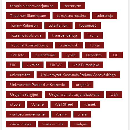
terapie niekonwencjonalne
terroryzm
Theatrum Illuminatum
toksyczna rodzina
tolerancja
Tommy Robinson
totalitaryzm
tożsamość
Tożsamość płciowa
transcendencja
Trump
Trybunał Konstytucyjny
trzaskowski
Turcja
TVP Info
twierdzenie
Tybet
Uchodźcy
UE
UK
Ukraina
UKSW
Unia Europejska
uniwersytet
Uniwersytet Kardynała Stefana Wyszyńskiego
Uniwersytet Papieski w Krakowie
urojenia
Urojenia religijne
Urojenia zinstytucjonalizowane
USA
utopia
Voltaire
Wall Street
waniek
wartości uniwersalne
Węgry
wiara
wiara w boga
wiara w cuda
wielgus