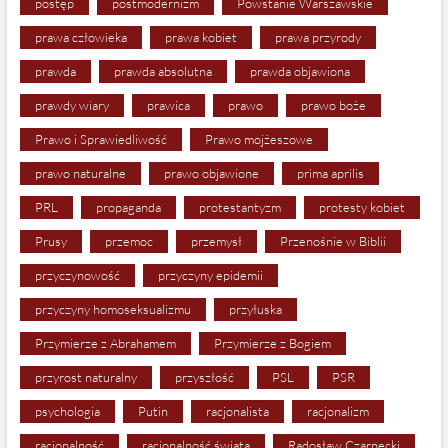
postęp
postmodernizm
Powstanie Warszawskie
prawa człowieka
prawa kobiet
prawa przyrody
prawda
prawda absolutna
prawda objawiona
prawdy wiary
prawica
prawo
prawo boże
Prawo i Sprawiedliwość
Prawo mojżeszowe
prawo naturalne
prawo objawione
prima aprilis
PRL
propaganda
protestantyzm
protesty kobiet
Prusy
przemoc
przemysł
Przenośnie w Biblii
przyczynowość
przyczyny epidemii
przyczyny homoseksualizmu
przyłuska
Przymierze z Abrahamem
Przymierze z Bogiem
przyrost naturalny
przyszłość
PSL
PSR
psychologia
Putin
racjonalista
racjonalizm
racjonalność
racjonalność świata
Radosław Czarnecki