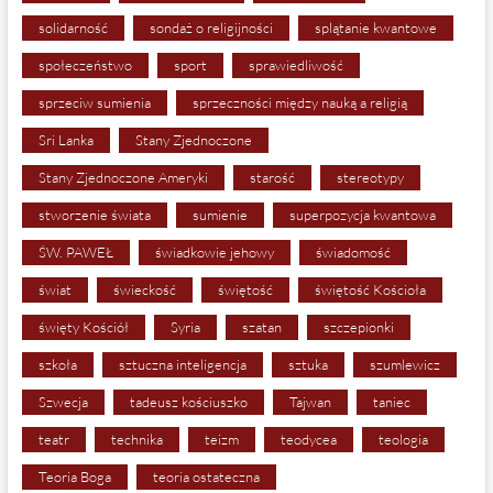
solidarność
sondaż o religijności
splątanie kwantowe
społeczeństwo
sport
sprawiedliwość
sprzeciw sumienia
sprzeczności między nauką a religią
Sri Lanka
Stany Zjednoczone
Stany Zjednoczone Ameryki
starość
stereotypy
stworzenie świata
sumienie
superpozycja kwantowa
ŚW. PAWEŁ
świadkowie jehowy
świadomość
świat
świeckość
świętość
świętość Kościoła
święty Kościół
Syria
szatan
szczepionki
szkoła
sztuczna inteligencja
sztuka
szumlewicz
Szwecja
tadeusz kościuszko
Tajwan
taniec
teatr
technika
teizm
teodycea
teologia
Teoria Boga
teoria ostateczna