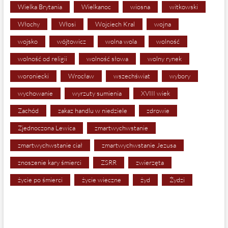
Wielka Brytania
Wielkanoc
wiosna
witkowski
Włochy
Włosi
Wojciech Kral
wojna
wojsko
wójtowicz
wolna wola
wolność
wolność od religii
wolność słowa
wolny rynek
woroniecki
Wrocław
wszechświat
wybory
wychowanie
wyrzuty sumienia
XVIII wiek
Zachód
zakaz handlu w niedziele
zdrowie
Zjednoczona Lewica
zmartwychwstanie
zmartwychwstanie ciał
zmartwychwstanie Jezusa
znoszenie kary śmierci
ZSRR
zwierzęta
życie po śmierci
życie wieczne
żyd
Żydzi