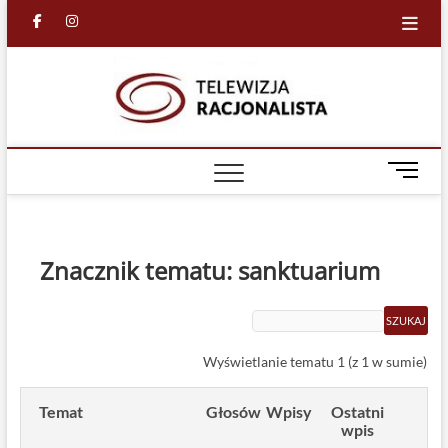
Skip
facebook
in
to
content
Racjona
RACJONALNA
TELEWIZJA
TV
M
e
n
u
B
Znacznik tematu: sanktuarium
u
t
t
o
Wyświetlanie tematu 1 (z 1 w sumie)
n
Temat
Głosów
Wpisy
Ostatni
wpis