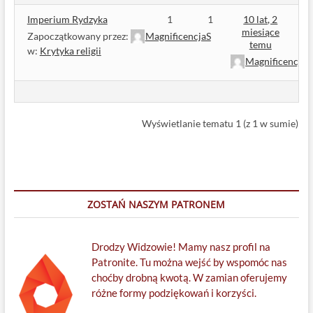
Imperium Rydzyka
1
1
10 lat, 2
miesiące
Zapoczątkowany przez:
MagnificencjaS
temu
w:
Krytyka religii
MagnificencjaS
Wyświetlanie tematu 1 (z 1 w sumie)
ZOSTAŃ NASZYM PATRONEM
Drodzy Widzowie! Mamy nasz profil na
Patronite. Tu można wejść by wspomóc nas
choćby drobną kwotą. W zamian oferujemy
różne formy podziękowań i korzyści.