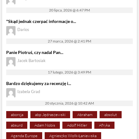
20 lipca, 2026 @ 6:47 PM
"Skąd jednak czerpać informacje o...
Darios
27 marca, 2026 @ 2:41 PM
Panie Piotruś, czy nadal Pan...
Jacek Bartosiak
17 lutego, 2026 @ 3:49 PM
Bardzo dziękujemy za recenzję i...
Izabela Grad
20 stycznia, 2026 @ 10:42 AM
aborcja
abp Jędraszewski
Abraham
absolut
absurd
Adam Nobis
Adolf Hitler
Afryka
Agenda Europe
Agnieszko Wołk-Łaniewska