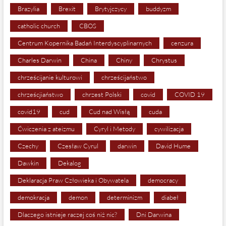
Brazylia
Brexit
Brytyjczycy
buddyzm
catholic church
CBOS
Centrum Kopernika Badań Interdyscyplinarnych
cenzura
Charles Darwin
China
Chiny
Chrystus
chrześcijanie kulturowi
chrześcijaństwo
chrześcjiaństwo
chrzest Polski
covid
COVID 19
covid19
cud
Cud nad Wisłą
cuda
Ćwiczenia z ateizmu
Cyryl i Metody
cywilizacja
Czechy
Czesław Cyrul
darwin
David Hume
Dawkin
Dekalog
Deklaracja Praw Człowieka i Obywatela
democracy
demokracja
demon
determinizm
diabeł
Dlaczego istnieje raczej coś niż nic?
Dni Darwina