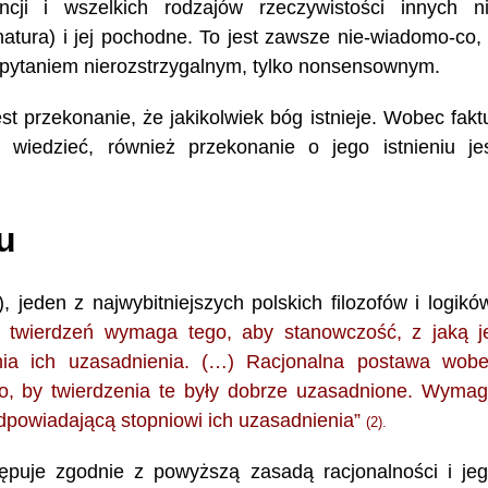
ji i wszelkich rodzajów rzeczywistości innych n
natura) i jej pochodne. To jest zawsze nie-wiadomo-co,
st pytaniem nierozstrzygalnym, tylko nonsensownym.
t przekonanie, że jakikolwiek bóg istnieje. Wobec fakt
iedzieć, również przekonanie o jego istnieniu je
u
 jeden z najwybitniejszych polskich filozofów i logikó
 twierdzeń wymaga tego, aby stanowczość, z jaką j
nia ich uzasadnienia. (…) Racjonalna postawa wob
o, by twierdzenia te były dobrze uzasadnione. Wyma
odpowiadającą stopniowi ich uzasadnienia”
(2).
stępuje zgodnie z powyższą zasadą racjonalności i je