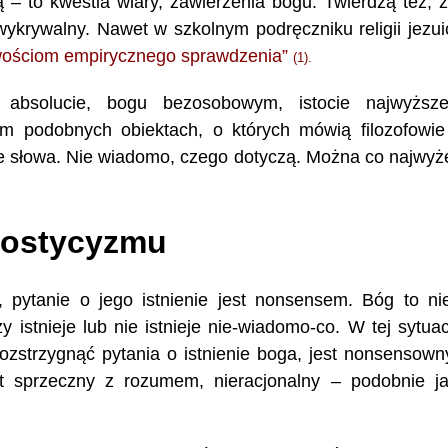
 – to kwestia wiary, zawierzenia bogu. Twierdzą też, 
ykrywalny. Nawet w szkolnym podręczniku religii jezui
iwościom empirycznego sprawdzenia”
(1).
 absolucie, bogu bezosobowym, istocie najwyższe
tym podobnych obiektach, o których mówią filozofowie
nie słowa. Nie wiadomo, czego dotyczą. Można co najwyż
nostycyzmu
 pytanie o jego istnienie jest nonsensem. Bóg to ni
stnieje lub nie istnieje nie-wiadomo-co. W tej sytuac
zstrzygnąć pytania o istnienie boga, jest nonsensown
t sprzeczny z rozumem, nieracjonalny – podobnie j