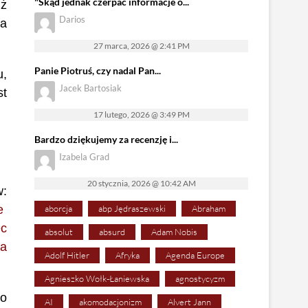
"Skąd jednak czerpać informacje o...
iż
Darios
 a
27 marca, 2026 @ 2:41 PM
Panie Piotruś, czy nadal Pan...
u,
Jacek Bartosiak
st
17 lutego, 2026 @ 3:49 PM
Bardzo dziękujemy za recenzję i...
Izabela Grad
20 stycznia, 2026 @ 10:42 AM
w:
e
aborcja
abp Jędraszewski
Abraham
ec
absolut
absurd
Adam Nobis
ga
Adolf Hitler
Afryka
Agenda Europe
Agnieszko Wołk-Łaniewska
agnostycyzm
go
AI
akomodacjonizm
Alvert Jann