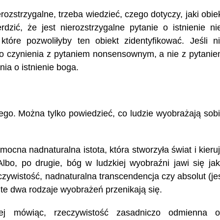
erozstrzygalne, trzeba wiedzieć, czego dotyczy, jaki obie
ić, że jest nierozstrzygalne pytanie o istnienie ni
tóre pozwoliłyby ten obiekt zidentyfikować. Jeśli n
o czynienia z pytaniem nonsensownym, a nie z pytani
ia o istnienie boga.
ego. Można tylko powiedzieć, co ludzie wyobrażają sob
ocna nadnaturalna istota, która stworzyła świat i kieru
 Albo, po drugie, bóg w ludzkiej wyobraźni jawi się ja
zywistość, nadnaturalna transcendencja czy absolut (je
 te dwa rodzaje wyobrażeń przenikają się.
cej mówiąc, rzeczywistość zasadniczo odmienna 