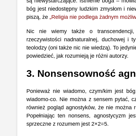
są niewystarczające. Istnienie boga – mówią
bóg jest niedostępny ludzkim zmysłom i niew
piszą, że
„Religia nie podlega żadnym możl
Nic nie wiemy także o transcendencji,
rzeczywistości nadnaturalnej, duchowej i 
teolodzy (oni także nic nie wiedzą). To jedy
powiedzieć, jak rozumieją je różni autorzy.
3. Nonsensowność ag
Ponieważ
nie wiadomo, czym/kim jest bóg,
wiadomo-co. Nie można z sensem pytać, czy i
również pogląd agnostyków, że nie można ro
Popełniając ten nonsens, agnostycyzm jes
sprzeczne z rozumem jest 2×2=5.