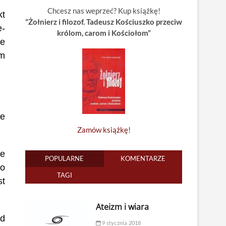
Chcesz nas weprzeć? Kup książkę!
kt
"Żołnierz i filozof. Tadeusz Kościuszko przeciw
e-
królom, carom i Kościołom”
ie
em
ie
Zamów książkę!
je
POPULARNE
KOMENTARZE
ko
TAGI
st
Ateizm i wiara
od
9 stycznia 2018