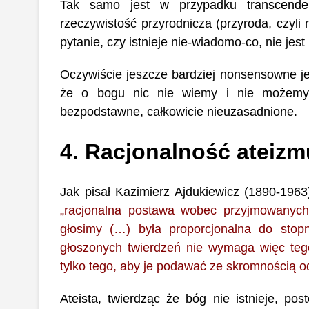
Tak samo jest w przypadku transcendenc
rzeczywistość przyrodnicza (przyroda, czyli 
pytanie, czy istnieje nie-wiadomo-co, nie je
Oczywiście jeszcze bardziej nonsensowne jes
że o bogu nic nie wiemy i nie możemy w
bezpodstawne, całkowicie nieuzasadnione.
4. Racjonalność ateizm
Jak pisał Kazimierz Ajdukiewicz (1890-1963),
„racjonalna postawa wobec przyjmowanych
głosimy (…) była proporcjonalna do stop
głoszonych twierdzeń nie wymaga więc teg
tylko tego, aby je podawać ze skromnością 
Ateista, twierdząc że bóg nie istnieje, po