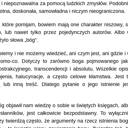
na i niepoznawalna za pomocą ludzkich zmysłów. Podobn
wotna, doskonała, samowładna i niczym nieograniczona.
, które pomijam, bowiem mają one charakter niszowy, 
h, lub nawet tylko przez pojedynczych autorów. Albo
żyto słowa „bóg”.
wiemy i nie możemy wiedzieć, ani czym jest, ani gdzie i
iadomo-co. Dotyczy to zarówno boga pojmowanego ja
trakcyjnego, transcendencji i absolutu. Wszelkie opi
ojenia, halucynacje, a często celowe kłamstwa. Jest 
 lub inną treść. Dlatego pytanie o jego istnienie je
óg objawił nam wiedzę o sobie w świętych księgach, al
anników, jest całkowicie bezpodstawny. To wyłączn
dzy twierdzą często, że argumenty na rzecz istnienia bo