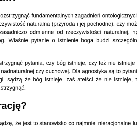
rozstrzygnąć fundamentalnych zagadnień ontologicznyc
eczywistość naturalna (przyroda i jej pochodne), czy mo
, zasadniczo odmienne od rzeczywistości naturalnej, n
óg. Właśnie pytanie o istnienie boga budzi szczegól
zygnąć pytania, czy bóg istnieje, czy też nie istnieje
i nadnaturalnej czy duchowej. Dla agnostyka są to pytan
ii sądzą że bóg istnieje, zaś ateiści że nie istnieje, 
zstrzygnąć.
rację?
dzę, że jest to stanowisko co najmniej nieracjonalne l