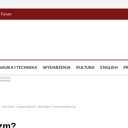
Forum
lista TV
IZJA
NAUKA I TECHNIKA
WYDARZENIA
KULTURA
ENGLISH
P
STYKA
a
nonsens
racjonalność
teologia
transcendencja
yzm?