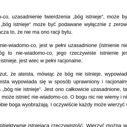
co, uzasadnienie twierdzenia „bóg istnieje”, może b
„bóg istnieje” może być podawane wyłącznie z zero
za to, że nie ma ono racji bytu.
nie-wiadomo-co, jest w pełni uzasadnione (istnienie ni
 to nie-wiadomo-co, jego rzeczywiste istnienie je
stnieje, jest wiec w pełni racjonalne.
zut, że ateista, mówiąc że bóg nie istnieje, wypowia
teista wypowiada się w sposób uprawniony i racjonaln
„bóg nie istnieje”. Jest ono całkowicie uzasadnione, t
 może istnieć nie-wiadomo-co. O bogu nic nie wiemy i n
obie boga wyobrażają. I oczywiście każdy może wierzyć
obiektywnie istniejącą rzeczywistość. Wierzyć można 