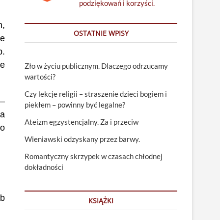
podziękowań i korzyści.
h,
OSTATNIE WPISY
że
p.
ne
Zło w życiu publicznym. Dlaczego odrzucamy
wartości?
Czy lekcje religii – straszenie dzieci bogiem i
 –
piekłem – powinny być legalne?
ia
Ateizm egzystencjalny. Za i przeciw
to
Wieniawski odzyskany przez barwy.
Romantyczny skrzypek w czasach chłodnej
dokładności
ub
KSIĄŻKI