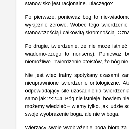
stanowisko jest racjonalne. Dlaczego?
Po pierwsze, ponieważ bóg to nie-wiadomo-
wyłącznie zerowe.
Wobec tego twierdzenie 
stanowczością i całkowitą skromnością. Oznac
Po drugie, twierdzenie, że nie może istnieć 
wiadomo-czego to nonsens). Ponieważ bóg
niemożliwe. Twierdzenie ateistów, że bóg nie i
Nie jest więc trafny spotykany czasami zar
nieuprawnione twierdzenie ontologiczne. A
odpowiadający sile uzasadnienia twierdzenia 
samo jak 2×2=4. Bóg nie istnieje, bowiem nie
możemy wiedzieć – wiemy tylko, jak ludzie s
swoje wyobrażenie boga, ale nie w boga.
Wierzący swoje wyobrażenie boga biorą za 