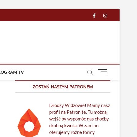
facebook
in
M
ROGRAM TV
e
n
ZOSTAŃ NASZYM PATRONEM
u
B
Drodzy Widzowie! Mamy nasz
u
profil na Patronite. Tu można
t
wejść by wspomóc nas choćby
t
drobną kwotą. W zamian
o
oferujemy różne formy
n