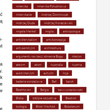
Ameryka
Ameryka Południowa
yć
Amerykanie
Andrzej Dominiczak
wą
Andrzej Duda
Andrzej Koraszewski
Angela Merkel
Anglia
antropologia
e-
antyklerykalizm
antykoncepcja
st
antysemityzm
architektura
argumenty na rzecz istnienia Boga
Ateizm
da
ateizm
atom
Australia
Austria
y,
autorytaryzm
autyzm
Azja
ak
badania sondażowe
Bali
barok
ie
Beethoven
Belgia
bezwyznaniowość
 w
Biblia
biblijne oszustwa
Biedroń
biologia
Bliski Wschód
Bobolanum
we