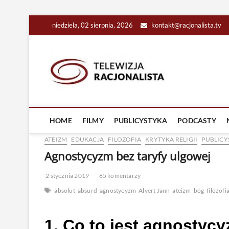
Skip
niedziela, 02 sierpnia, 2026
kontakt@racjonalista.tv
to
content
Racjona
RACJONALNA TELEW
HOME
FILMY
PUBLICYSTYKA
PODCASTY
ATEIZM
EDUKACJA
FILOZOFIA
KRYTYKA RELIGII
PUBLICY
Agnostycyzm bez taryfy ulgowej
2 stycznia 2019
85 komentarzy
absolut
absurd
agnostycyzm
Alvert Jann
ateizm
bóg
filozofi
1. Co to jest agnostyc