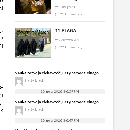
że
3 lutego 2018
ci
223 komentarze
j,
11 PLAGA
 i
7 czerwca 2017
ej
221 komentarzy
Nauka rozwija ciekawość, uczy samodzielnego...
Patty Black
e-
20 lipca, 2026 @ 6:59 PM
ji
Nauka rozwija ciekawość, uczy samodzielnego...
y.
Patty Black
ak
20 lipca, 2026 @ 6:47 PM