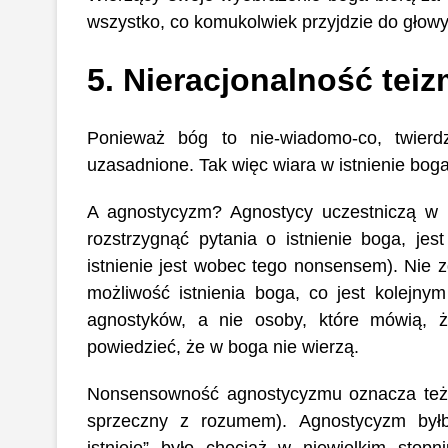
wszystko, co komukolwiek przyjdzie do głowy
5. Nieracjonalność te
Ponieważ bóg to nie-wiadomo-co, twier
uzasadnione. Tak więc wiara w istnienie boga 
A agnostycyzm? Agnostycy uczestniczą w p
rozstrzygnąć pytania o istnienie boga, je
istnienie jest wobec tego nonsensem). Nie 
możliwość istnienia boga, co jest kolejn
agnostyków, a nie osoby, które mówią,
powiedzieć, że w boga nie wierzą.
Nonsensowność agnostycyzmu oznacza też j
sprzeczny z rozumem). Agnostycyzm byłb