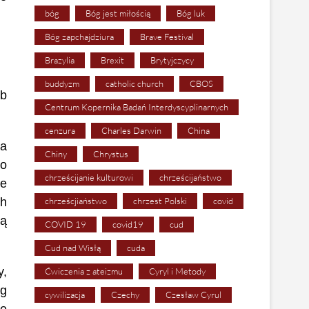
bóg
Bóg jest miłością
Bóg luk
Bóg zapchajdziura
Brave Festival
Brazylia
Brexit
Brytyjczycy
buddyzm
catholic church
CBOS
ób
Centrum Kopernika Badań Interdyscyplinarnych
cenzura
Charles Darwin
China
na
Chiny
Chrystus
go
chrześcijanie kulturowi
chrześcijaństwo
ie
ch
chrześcjiaństwo
chrzest Polski
covid
cą
COVID 19
covid19
cud
Cud nad Wisłą
cuda
y,
Ćwiczenia z ateizmu
Cyryl i Metody
óg
cywilizacja
Czechy
Czesław Cyrul