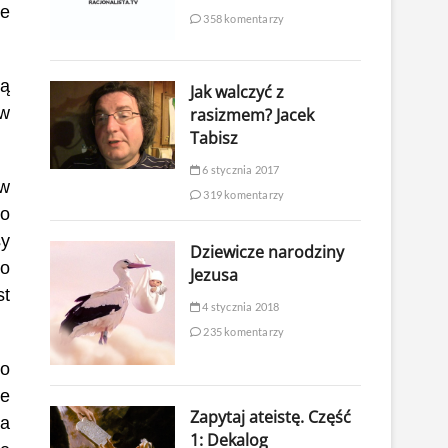
ie
358 komentarzy
są
Jak walczyć z
 w
rasizmem? Jacek
Tabisz
6 stycznia 2017
 w
319 komentarzy
ko
sy
Dziewicze narodziny
to
Jezusa
st
4 stycznia 2018
235 komentarzy
bo
ie
Zapytaj ateistę. Część
ga
1: Dekalog