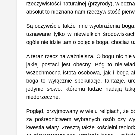
rzeczywistości naturalnej (przyrody), wiecz
absolut to nieznana nam rzeczywistość pier
Są oczywiście także inne wyobrażenia boga
uznawane tylko w niewielkich środowiskac
ogóle nie idzie tam o pojęcie boga, chociaż u
A teraz rzecz najważniejsza. O bogu nic nie 
jakiej postaci jest obecny. Bóg to nie-w
wszechmocna istota osobowa, jak i boga abs
boga to wyłącznie spekulacje, fantazje, ur
jedynie słowo, któremu ludzie nadają taką
niedorzeczne.
Pogląd, przyjmowany w wielu religiach, że b
za pośrednictwem wybranych osób czy wysł
kwestia wiary. Zresztą także kościelni teolo