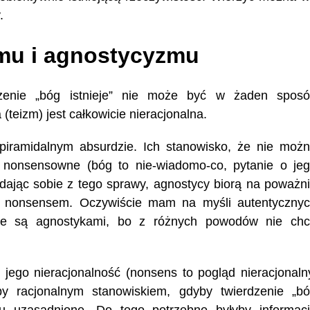
.
izmu i agnostycyzmu
dzenie „bóg istnieje” nie może być w żaden spos
(teizm) jest całkowicie nieracjonalna.
iramidalnym absurdzie. Ich stanowisko, że nie moż
st nonsensowne (bóg to nie-wiadomo-co, pytanie o je
zdając sobie z tego sprawy, agnostycy biorą na poważn
ym nonsensem. Oczywiście mam na myśli autentyczny
 że są agnostykami, bo z różnych powodów nie ch
ego nieracjonalność (nonsens to pogląd nieracjonaln
y racjonalnym stanowiskiem, gdyby twierdzenie „b