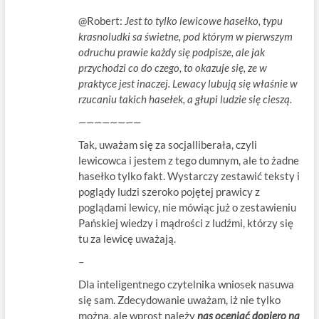
@Robert:
Jest to tylko lewicowe hasełko, typu
krasnoludki sa świetne, pod którym w pierwszym
odruchu prawie każdy się podpisze, ale jak
przychodzi co do czego, to okazuje się, ze w
praktyce jest inaczej. Lewacy lubują się właśnie w
rzucaniu takich hasełek, a głupi ludzie się cieszą.
————————
Tak, uważam się za socjalliberała, czyli
lewicowca i jestem z tego dumnym, ale to żadne
hasełko tylko fakt. Wystarczy zestawić teksty i
poglądy ludzi szeroko pojętej prawicy z
poglądami lewicy, nie mówiąc już o zestawieniu
Pańskiej wiedzy i mądrości z ludźmi, którzy się
tu za lewicę uważają.
–
Dla inteligentnego czytelnika wniosek nasuwa
się sam. Zdecydowanie uważam, iż nie tylko
można, ale wprost należy
nas oceniać dopiero na