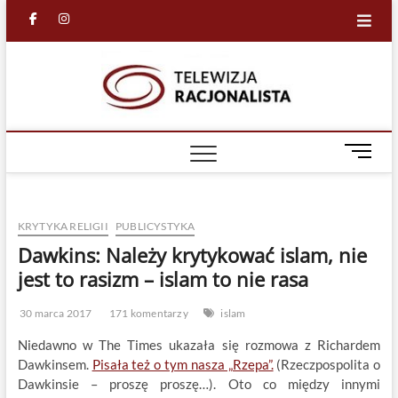
Skip
facebook
in
to
content
Racjona
RACJONALNA
TELEWIZJA
TV
M
e
n
u
KRYTYKA RELIGII
PUBLICYSTYKA
B
u
Dawkins: Należy krytykować islam, nie
t
jest to rasizm – islam to nie rasa
t
o
30 marca 2017
171 komentarzy
islam
n
Niedawno w The Times ukazała się rozmowa z Richardem
Dawkinsem.
Pisała też o tym nasza „Rzepa”.
(Rzeczpospolita o
Dawkinsie – proszę proszę…). Oto co między innymi