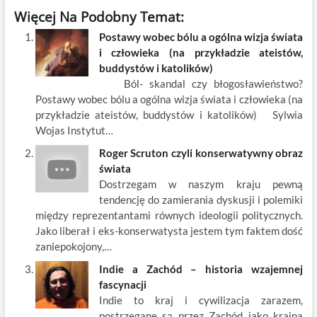
ac
w
m
nt
y
n
h
Więcej Na Podobny Temat:
e
itt
ail
er
k
k
ar
Postawy wobec bólu a ogólna wizja świata
b
er
es
o
e
e
i człowieka (na przykładzie ateistów,
o
t
p
dI
buddystów i katolików)
Ból- skandal czy błogosławieństwo?
o
n
Postawy wobec bólu a ogólna wizja świata i człowieka (na
k
przykładzie ateistów, buddystów i katolików) Sylwia
Wojas Instytut…
Roger Scruton czyli konserwatywny obraz
świata
Dostrzegam w naszym kraju pewną
tendencję do zamierania dyskusji i polemiki
między reprezentantami równych ideologii politycznych.
Jako liberał i eks-konserwatysta jestem tym faktem dość
zaniepokojony,…
Indie a Zachód – historia wzajemnej
fascynacji
Indie to kraj i cywilizacja zarazem,
postrzegane są przez Zachód jako kraina