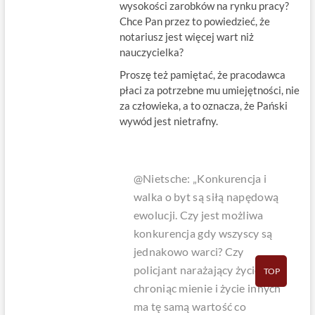
wysokości zarobków na rynku pracy?
Chce Pan przez to powiedzieć, że
notariusz jest więcej wart niż
nauczycielka?
Proszę też pamiętać, że pracodawca
płaci za potrzebne mu umiejętności, nie
za człowieka, a to oznacza, że Pański
wywód jest nietrafny.
@Nietsche: „Konkurencja i
walka o byt są siłą napędową
ewolucji. Czy jest możliwa
konkurencja gdy wszyscy są
jednakowo warci? Czy
policjant narażający życie,
TOP
chroniąc mienie i życie innych
ma tę samą wartość co