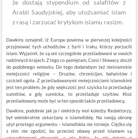
że dostają stypendium od salafitów z
Arabii Saudyjskiej, aby utożsamiać islam
z rasą i zarzucać krytykom islamu rasizm.
Dawkins oznajmił, iż Europa powinna w pierwszej kolejności
przyjmować tych uchodźców z Syrii i Iraku, którzy porzucili
islam. Wyjaśnił, że są oni szczególnie prześladowani w swoich
rodzinnych krajach. Z tego co pamiętam, Czesi i Słowacy doszli
do podobnego wniosku. Do tego dodałabym też nieislamskie
mniejszości religijne – Druzów, chrześcijan, bahaistów i
czcicieli ognia. Z prześladowanymi mniejszościami islamskimi
jest ten problem, że gdy większość jest szyicka to prześladuje
sunnitów, a gdy sunnicka, to prześladuje szyitów. Ktoś
prześladowany może być w ten sposób także prześladowcą.
Dawkins, podobnie jak ja i niektórzy moi koledzy Redaktorzy,
był wielokrotnie oskarżany o islamofobię. Na swoją obronę
użył prostego argumentu – islamofobia nie istnieje. Ciężko się
z nim nie zgodzić, bo przecież obawy przed islamem są
uzasadnionymi obawami, a nie fobią. Ja nie mówię o