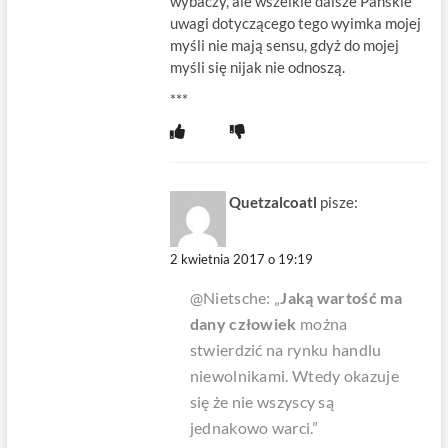
wybaczy, ale wszelkie dalsze Pańskie
uwagi dotyczącego tego wyimka mojej
myśli nie mają sensu, gdyż do mojej
myśli się nijak nie odnoszą.
***
Quetzalcoatl
pisze:
2 kwietnia 2017 o 19:19
@Nietsche: „
Jaką wartość ma
dany człowiek
można
stwierdzić na rynku handlu
niewolnikami. Wtedy okazuje
się że nie wszyscy są
jednakowo warci.”