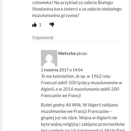
człowieka? Na przykład za zabicie Białego
Słowianina kara śmierci a za zabicie niebiałego
muzułumanina grzywna?
1
Odpowiedz
Nietsche
pisze:
2 kwietnia 2017 o 14:54
To ma kolonializm, że np. w 1962 roku
Francuzi zabili 100 tysięcy muzułumanów w
Algierii, a w 2016 muzułumanie zabili 200
Francuzów we Francji
Bzdet godny Ali Wilk. W Algerii zabijano
muzułmanów we Francji Francuzów –
głupiej już nie idzie. Wojna w Algierii nie
była wojną religijną i zabijano przeciwników
bez względu na ich światopogląd. Może Pani