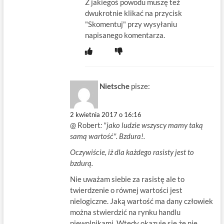
Z jakiegoś powodu muszę też
dwukrotnie klikać na przycisk
"Skomentuj" przy wysyłaniu
napisanego komentarza.
Nietsche
pisze:
2 kwietnia 2017 o 16:16
@ Robert
: "jako ludzie wszyscy mamy taką
samą wartość". Bzdura!.
Oczywiście, iż dla każdego rasisty jest to
bzdurą.
Nie uważam siebie za rasistę ale to
twierdzenie o równej wartości jest
nielogiczne. Jaką wartość ma dany człowiek
można stwierdzić na rynku handlu
niewolnikami. Wtedy okazuje się że nie