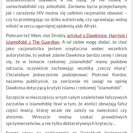
samochodofobii czy aidsofobii. Zarówno bycia przejechanym,
jak i zarażenia HiV można się całkiem racjonalnie obawiać –
czy to przebiegając na dziko autostradę, czy uprawiając wolną
miłość w sercu ogarniętej epidemią aids Afryki.
Polecam też Wam, moi Drodzy,
artykuł o Dawkinsie, Harrisie i
islamofobii z The Guardian
. A od siebie mogę dodać, że choć
jako racjonalistka jestem sceptyczna wobec wszelkich
autorytetów, to jednak zdanie Dawkinsa bardzo cenię i cieszę
się, że w temacie rzekomej „islamofobii” mamy podobne
odczucia, oczywiście zachowując wszelką „rzeczy miarę”.
Chciałabym jednocześnie podziękować Piotrowi Kordze,
naszemu publicyście, za zwrócenie mi uwagi na opinię
Dawkinsa dotyczącą krytyki islamu i rzekomej "islamofobii".
Szczęście w nieszczęściu w tym całym szaleństwie fałszywych
zarzutów o islamofobię tkwi w tym, że ateiści obnażają fałsz
części lewicy, której wcale nie zależy na świeckości czy
ateizmie. Wreszcie można szukać prawdziwych
sprzymierzeńców, a nie tylko deklaratywnych krętaczy…
Swego czasu na wykluczenie ze "światłych lewicowych