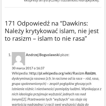
171 Odpowiedź na “Dawkins:
Należy krytykować islam, nie jest
to rasizm – islam to nie rasa”
Andrzej Boguslawski
pisze:
30 marca 2017 o 16:37
Wikipedia:
http://pl.wikipedia.org/wiki/Rasizm
Rasizm
,
dyskryminacja rasowa (z fr. le racisme od la race – ród, rasa,
grupa spokrewnionych) – zespół poglądów głoszących
istnienie różnic i nierówności pomiędzy ludźmi. Wynikająca z
nich ideologia przyjmuje wyższość jednych ras nad
innymi[2]. Przetrwanie tych "wyższych" ras staje się
wartością nadrzędną i z racji swej wyższości dążą do