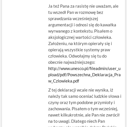
Ja też Pana za rasistę nie uważam, ale
tu wszedł Pan w rozmowę bez
sprawdzania wcześniejszej
argumentacji i odnosi się do kawałka
wyrwanego z kontekstu. Pisałem o
aksjologicznej wartości człowieka.
Założeniu, na którym opierały się i
opierają wszystkie systemy praw
człowieka. Odwołajmy się tu do
obecnie najważniejszego:
http://www.unesco.pl/fileadmin/user_u
pload/pdf/Powszechna_Deklaracja_Pra
w_Czlowieka.pdf
Z tej deklaracji wcale nie wynika, iż
należy tak samo oceniać ludzkie słowa i
czyny oraz tym podobne przymioty i
zachowania. Pisałem o tym wcześniej,
nawet kilkukrotnie, ale Pan nie zwrócił
na to uwagi. Dlatego niech Pan