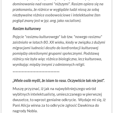
dominowania nad rasami "niższymi". Rasizm opiera się na
przekonaniu, że różnice w wyglądzie ludzi niosą za sobą
niezbywalne różnice osobowościowe i intelektualne (ten
pogląd znany jest w jęz. ang. jako racialism).
Rasizm kulturowy
Pojęcie "rasizmu kulturowego" lub tzw. "nowego rasizmu"
zaistniało w latach 80. XX wieku, kiedy w związku z dużymi
migracjami ludności doszło do konfrontacji kulturowej
pomiędzy określonymi grupami społecznymi. Podstawą
różnicy nie była więc różnica biologiczna, lecz kulturowa,
wynikając między innymi z odmiennych religii.
*******************************
„Wiele osób myśli, że islam to rasa. Oczywiście tak nie jest”.
Muszę przyznać, iż jak na najwybitniejszego wśród
wybitnych intelektualistę, umieszczanego w pierwszej
dwusetce, to wprost genialne odkrycie. Wydaje mi się, iż
Pani Alicja winna za to odkrycie zgłosić Dawkinsa do
nagrody Nobla.