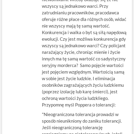
wszyscy są jednakowo warci. Przy
zatrudnianiu pracowników, pracodawca
oferuje różne płace dla różnych osób, widać
nie wszyscy mają tę samą wartość.
Konkurencja i walka o byt są siłą napędową
ewolucji. Czy jest możliwa konkurencja gdy
wszyscy są jednakowo warci? Czy policjant
narażający życie, chroniąc mienie i życie
innych ma tę samą wartość co sadystyczny
seryjny morderca? Samo pojęcie wartości
jest pojęciem względnym. Wartością samą
w sobie jest życie ludzkie. I eliminacja
osobników zagrażających życiu ludzkiemu
(poprzez izolację lub karę śmierci), jest
ochroną wartości życia ludzkliego.
Przypomnę myśl Poppera o tolerancji:
"Nieograniczona tolerancja prowadzi w
sposób nieunikniony do zaniku tolerancji.
Jeśli nieograniczoną tolerancję