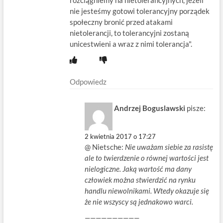
rozciągniemy na nietolerancyjnych, jeżeli
nie jesteśmy gotowi tolerancyjny porządek
społeczny bronić przed atakami
nietolerancji, to tolerancyjni zostaną
unicestwieni a wraz z nimi tolerancja".
Odpowiedz
Andrzej Boguslawski
pisze:
2 kwietnia 2017 o 17:27
@ Nietsche:
Nie uważam siebie za rasistę
ale to twierdzenie o równej wartości jest
nielogiczne. Jaką wartość ma dany
człowiek można stwierdzić na rynku
handlu niewolnikami. Wtedy okazuje się
że nie wszyscy są jednakowo warci.
——————————