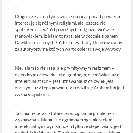
–
Długo już żyję na tym świecie i dobrze ponad półwiecze
interesuję się różnymi religiami, ale jeszcze nie
spotkałem się wśród poważnych religioznawców ze
stanowiskiem, iż islam to rasa, ale widocznie z panem
Dawkinsem z innych źródeł korzystamy i inne uważamy
za autorytety, na których warto opierać swoje wywody.
–
Nie, islam to nie rasa, ale prymitywnym rasizmem –
niegodnym człowieka inteligentnego, nie mówiąc już o
intelektualistach – jest uznawanie, iż człowiek jest
gorszym już z tego powodu, iż urodził się Arabem lub jest
wyznawcą islamu.
–
Tak, mamy teraz istotnie teraz ogromne problemy z
wyznawcami islamu, ale ogromnym ograniczeniem
intelektualnym, wynikającym tylko ze ślepej wiary, jest
pogląd, iż
każdy
Arab, Turek, czy inny wyznawca islamu