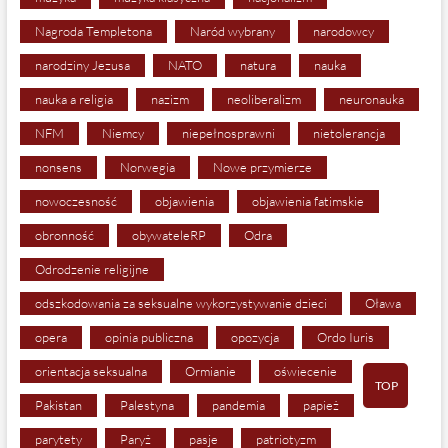
Nagroda Templetona
Naród wybrany
narodowcy
narodziny Jezusa
NATO
natura
nauka
nauka a religia
nazizm
neoliberalizm
neuronauka
NFM
Niemcy
niepełnosprawni
nietolerancja
nonsens
Norwegia
Nowe przymierze
nowoczesność
objawienia
objawienia fatimskie
obronność
obywateleRP
Odra
Odrodzenie religijne
odszkodowania za seksualne wykorzystywanie dzieci
Oława
opera
opinia publiczna
opozycja
Ordo Iuris
orientacja seksualna
Ormianie
oświecenie
TOP
Pakistan
Palestyna
pandemia
papież
parytety
Paryż
pasje
patriotyzm