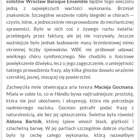
solistów Wrocław Baroque Ensemble
będzie tego wieczoru
jedną z największych wartości wykonania. Brzmiał
znakomicie. Szczególne wrażenie robiły biegniki w chórach —
czyste, lotne, a jednocześnie niesprowadzone do mechanicznej
sprawności. Było w nich coś z żywego ruchu światła:
przebiegały przez fakturę, ale jej nie rozrywały. Jeszcze
ważniejsze było jednak budowanie masy brzmieniowej mimo
skromnej liczby śpiewaków. WBE nie próbował udawać
wielkiego chóru symfonicznego. Nie chodziło o ilościowe
powiększenie dźwięku, lecz o jego zagęszczenie, o umiejętność
takiego prowadzenia frazy, aby kilka głosów dawało wrażenie
szerokiej, jasnej, niosącej się powierzchni.
Zachwyciła mnie otwierająca aria tenora
Macieja Gocmana
.
Miała w sobie to, co w Händlu bywa najtrudniejsze: prostotę,
która nie jest ubóstwem, i ekspresję, która nie potrzebuje
nadmiernego nacisku. Gocman potrafił podać frazę z
naturalnością, ale bez jej spłaszczenia. Świetna była również
Aldona Bartnik
, której śpiew wnosił blask, giętkość i
szlachetną barwę. W jej partiach szczególnie dobrze słychać
było tę cechę całego wykonania, którą nazwałbym