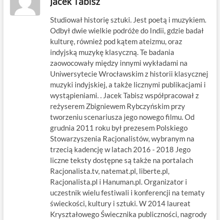
Jacek Tabisz
Studiował historię sztuki. Jest poetą i muzykiem.
Odbył dwie wielkie podróże do Indii, gdzie badał
kulturę, również pod kątem ateizmu, oraz
indyjską muzykę klasyczną. Te badania
zaowocowały między innymi wykładami na
Uniwersytecie Wrocławskim z historii klasycznej
muzyki indyjskiej, a także licznymi publikacjami i
wystąpieniami. . Jacek Tabisz współpracował z
reżyserem Zbigniewem Rybczyńskim przy
tworzeniu scenariusza jego nowego filmu. Od
grudnia 2011 roku był prezesem Polskiego
Stowarzyszenia Racjonalistów, wybranym na
trzecią kadencję w latach 2016 - 2018 Jego
liczne teksty dostępne są także na portalach
Racjonalista.tv, natemat.pl, liberte.pl,
Racjonalista.pl i Hanuman.pl. Organizator i
uczestnik wielu festiwali i konferencji na tematy
świeckości, kultury i sztuki. W 2014 laureat
Kryształowego Świecznika publiczności, nagrody