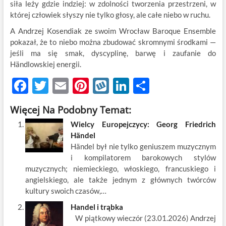
siła leży gdzie indziej: w zdolności tworzenia przestrzeni, w
której człowiek słyszy nie tylko głosy, ale całe niebo w ruchu.
A Andrzej Kosendiak ze swoim Wrocław Baroque Ensemble
pokazał, że to niebo można zbudować skromnymi środkami —
jeśli ma się smak, dyscyplinę, barwę i zaufanie do
Händlowskiej energii.
F
T
E
Pi
W
Li
S
ac
w
m
nt
y
n
h
Więcej Na Podobny Temat:
e
itt
ail
er
k
k
ar
Wielcy Europejczycy: Georg Friedrich
b
er
es
o
e
e
Händel
o
t
p
dI
Händel był nie tylko geniuszem muzycznym
i kompilatorem barokowych stylów
o
n
muzycznych; niemieckiego, włoskiego, francuskiego i
k
angielskiego, ale także jednym z głównych twórców
kultury swoich czasów,…
Handel i trąbka
W piątkowy wieczór (23.01.2026) Andrzej