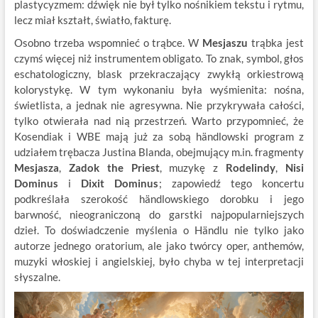
plastycyzmem: dźwięk nie był tylko nośnikiem tekstu i rytmu,
lecz miał kształt, światło, fakturę.
Osobno trzeba wspomnieć o trąbce. W
Mesjaszu
trąbka jest
czymś więcej niż instrumentem obligato. To znak, symbol, głos
eschatologiczny, blask przekraczający zwykłą orkiestrową
kolorystykę. W tym wykonaniu była wyśmienita: nośna,
świetlista, a jednak nie agresywna. Nie przykrywała całości,
tylko otwierała nad nią przestrzeń. Warto przypomnieć, że
Kosendiak i WBE mają już za sobą händlowski program z
udziałem trębacza Justina Blanda, obejmujący m.in. fragmenty
Mesjasza
,
Zadok the Priest
, muzykę z
Rodelindy
,
Nisi
Dominus
i
Dixit Dominus
; zapowiedź tego koncertu
podkreślała szerokość händlowskiego dorobku i jego
barwność, nieograniczoną do garstki najpopularniejszych
dzieł. To doświadczenie myślenia o Händlu nie tylko jako
autorze jednego oratorium, ale jako twórcy oper, anthemów,
muzyki włoskiej i angielskiej, było chyba w tej interpretacji
słyszalne.