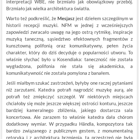
interpretacji WBE, nie brzmiało jak obowiązkowy przebój.
Brzmiało jak wielka architektura światła.
Warto też podkreślić, że
Mesjasz
jest dziełem szczególnym w
historii recepcji muzyki. NFM w jednej z wcześniejszych
zapowiedzi zwracało uwagę na jego ostrą rytmikę, inspiracje
muzyką taneczną, sąsiedztwo efektownych fragmentów z
kunsztowną polifonią oraz komunikatywny, pełen życia
charakter, który do dziś decyduje o popularności utworu. To
właśnie słychać było u Kosendiaka: taneczność nie została
wygładzona, polifonia nie stała się akademicka, a
komunikatywność nie została pomylona z banałem.
Jeśli miałbym szukać zastrzeżeń, byłyby one raczej pytaniami
niż zarzutami. Katedra potrafi nagrodzić muzykę aurą, ale
potrafi też zmiękczyć szczegół. W niektórych miejscach
chciałoby się może jeszcze większej ostrości konturu, jeszcze
bardziej kameralnego zbliżenia, jakiego dostarcza sala
koncertowa. Ale zarazem to właśnie katedra dała chórom
dodatkowy wymiar. W przypadku Händla, kompozytora tak
bardzo związanego z publicznym gestem, z monumentalną
retoryką i z architekturą brzmienia, ta przestrzeń nie była