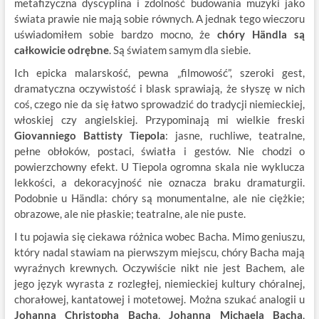
metafizyczna dyscyplina i zdolność budowania muzyki jako
świata prawie nie mają sobie równych. A jednak tego wieczoru
uświadomiłem sobie bardzo mocno, że
chóry Händla są
całkowicie odrębne
. Są światem samym dla siebie.
Ich epicka malarskość, pewna „filmowość”, szeroki gest,
dramatyczna oczywistość i blask sprawiają, że słyszę w nich
coś, czego nie da się łatwo sprowadzić do tradycji niemieckiej,
włoskiej czy angielskiej. Przypominają mi wielkie freski
Giovanniego Battisty Tiepola
: jasne, ruchliwe, teatralne,
pełne obłoków, postaci, światła i gestów. Nie chodzi o
powierzchowny efekt. U Tiepola ogromna skala nie wyklucza
lekkości, a dekoracyjność nie oznacza braku dramaturgii.
Podobnie u Händla: chóry są monumentalne, ale nie ciężkie;
obrazowe, ale nie płaskie; teatralne, ale nie puste.
I tu pojawia się ciekawa różnica wobec Bacha. Mimo geniuszu,
który nadal stawiam na pierwszym miejscu, chóry Bacha mają
wyraźnych krewnych. Oczywiście nikt nie jest Bachem, ale
jego język wyrasta z rozległej, niemieckiej kultury chóralnej,
chorałowej, kantatowej i motetowej. Można szukać analogii u
Johanna Christopha Bacha
,
Johanna Michaela Bacha
,