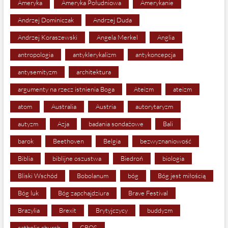
Ameryka
Ameryka Południowa
Amerykanie
Andrzej Dominiczak
Andrzej Duda
Andrzej Koraszewski
Angela Merkel
Anglia
antropologia
antyklerykalizm
antykoncepcja
antysemityzm
architektura
argumenty na rzecz istnienia Boga
Ateizm
ateizm
atom
Australia
Austria
autorytaryzm
autyzm
Azja
badania sondażowe
Bali
barok
Beethoven
Belgia
bezwyznaniowość
Biblia
biblijne oszustwa
Biedroń
biologia
Bliski Wschód
Bobolanum
bóg
Bóg jest miłością
Bóg luk
Bóg zapchajdziura
Brave Festival
Brazylia
Brexit
Brytyjczycy
buddyzm
catholic church
CBOS