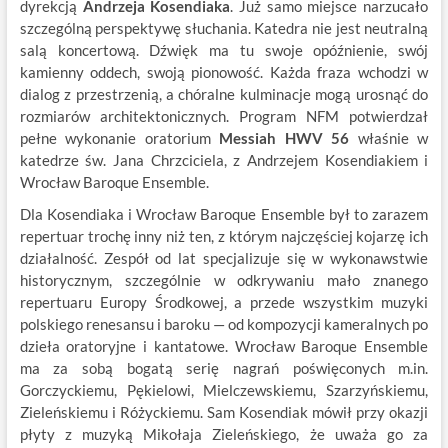
dyrekcją
Andrzeja Kosendiaka
. Już samo miejsce narzucało
szczególną perspektywę słuchania. Katedra nie jest neutralną
salą koncertową. Dźwięk ma tu swoje opóźnienie, swój
kamienny oddech, swoją pionowość. Każda fraza wchodzi w
dialog z przestrzenią, a chóralne kulminacje mogą urosnąć do
rozmiarów architektonicznych. Program NFM potwierdzał
pełne wykonanie oratorium
Messiah HWV 56
właśnie w
katedrze św. Jana Chrzciciela, z Andrzejem Kosendiakiem i
Wrocław Baroque Ensemble.
Dla Kosendiaka i Wrocław Baroque Ensemble był to zarazem
repertuar trochę inny niż ten, z którym najczęściej kojarzę ich
działalność. Zespół od lat specjalizuje się w wykonawstwie
historycznym, szczególnie w odkrywaniu mało znanego
repertuaru Europy Środkowej, a przede wszystkim muzyki
polskiego renesansu i baroku — od kompozycji kameralnych po
dzieła oratoryjne i kantatowe. Wrocław Baroque Ensemble
ma za sobą bogatą serię nagrań poświęconych m.in.
Gorczyckiemu, Pękielowi, Mielczewskiemu, Szarzyńskiemu,
Zieleńskiemu i Różyckiemu. Sam Kosendiak mówił przy okazji
płyty z muzyką Mikołaja Zieleńskiego, że uważa go za