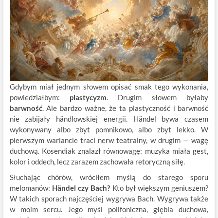
Gdybym miał jednym słowem opisać smak tego wykonania,
powiedziałbym:
plastycyzm
. Drugim słowem byłaby
barwność
. Ale bardzo ważne, że ta plastyczność i barwność
nie zabijały händlowskiej energii. Händel bywa czasem
wykonywany albo zbyt pomnikowo, albo zbyt lekko. W
pierwszym wariancie traci nerw teatralny, w drugim — wagę
duchową. Kosendiak znalazł równowagę: muzyka miała gest,
kolor i oddech, lecz zarazem zachowała retoryczną siłę.
Słuchając chórów, wróciłem myślą do starego sporu
melomanów:
Händel czy Bach?
Kto był większym geniuszem?
W takich sporach najczęściej wygrywa Bach. Wygrywa także
w moim sercu. Jego myśl polifoniczna, głębia duchowa,