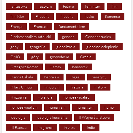
fantastyka
faszyzm
Fatima
feminizm
film
film Kler
Filozofia
filozofia
fizyka
flamenco
Francja
Francuzi
fundamentalizm
fundamentalizm katolicki
gender
Gender studies
geny
geografia
globalizacja
globalne ocieplenie
GMO
góry
gospodarka
Grecja
Grzegorz Roman
Hamas
hańderek
Hanna Bakuła
hebrajski
Hegel
heretycy
Hilary Clinton
hinduizm
historia
history
Hiszpania
Holandia
homoseksualiści
homoseksualizm
humanism
humanizm
humor
ideologia
ideologia kościelna
II Wojna Światowa
III Rzesza
imigranci
in vitro
Indie