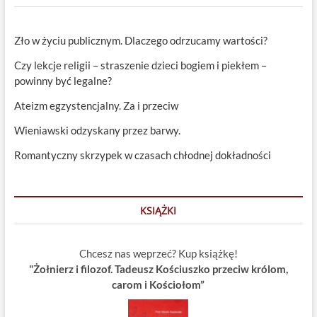
Zło w życiu publicznym. Dlaczego odrzucamy wartości?
Czy lekcje religii – straszenie dzieci bogiem i piekłem –
powinny być legalne?
Ateizm egzystencjalny. Za i przeciw
Wieniawski odzyskany przez barwy.
Romantyczny skrzypek w czasach chłodnej dokładności
KSIĄŻKI
Chcesz nas weprzeć? Kup książkę!
"Żołnierz i filozof. Tadeusz Kościuszko przeciw królom,
carom i Kościołom”