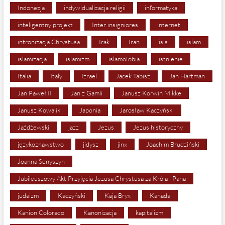
Indonezja
indywidualizacja religii
informatyka
inteligentny projekt
Inter insigniores
internet
intronizacja Chrystusa
Irak
Iran
isis
islam
islamizacja
islamizm
islamofobia
istnienie
Italia
Italy
Izrael
Jacek Tabisz
Jan Hartman
Jan Paweł II
Jan z Gamli
Janusz Korwin Mikke
Janusz Kowalik
Japonia
Jarosław Kaczyński
Jażdżewski
jazz
Jezus
Jezus historyczny
językoznawstwo
jidysz
jinx
Joachim Brudziński
Joanna Senyszyn
Jubileuszowy Akt Przyjęcia Jezusa Chrystusa za Króla i Pana
judaizm
Kaczyński
Kaja Bryx
Kanada
Kanion Colorado
Kanonizacja
kapitalizm