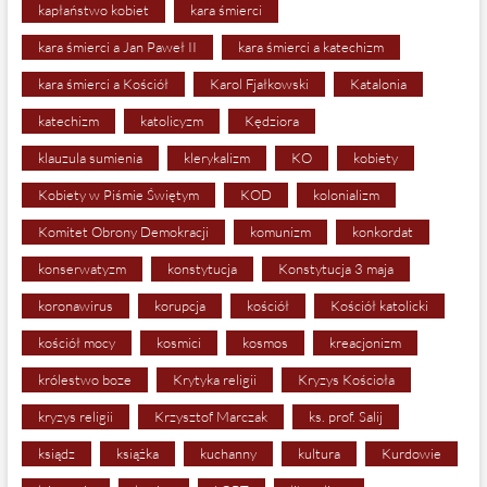
kapłaństwo kobiet
kara śmierci
kara śmierci a Jan Paweł II
kara śmierci a katechizm
kara śmierci a Kościół
Karol Fjałkowski
Katalonia
katechizm
katolicyzm
Kędziora
klauzula sumienia
klerykalizm
KO
kobiety
Kobiety w Piśmie Świętym
KOD
kolonializm
Komitet Obrony Demokracji
komunizm
konkordat
konserwatyzm
konstytucja
Konstytucja 3 maja
koronawirus
korupcja
kościół
Kościół katolicki
kościół mocy
kosmici
kosmos
kreacjonizm
królestwo boze
Krytyka religii
Kryzys Kościoła
kryzys religii
Krzysztof Marczak
ks. prof. Salij
ksiądz
książka
kuchanny
kultura
Kurdowie