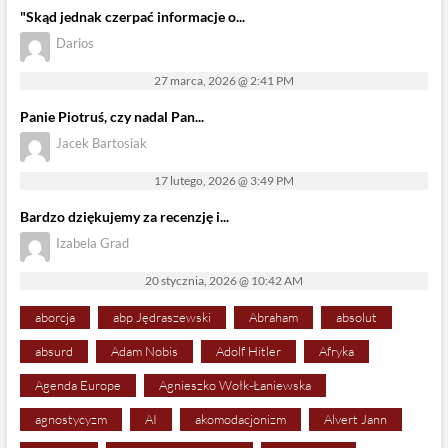
"Skąd jednak czerpać informacje o...
Darios
27 marca, 2026 @ 2:41 PM
Panie Piotruś, czy nadal Pan...
Jacek Bartosiak
17 lutego, 2026 @ 3:49 PM
Bardzo dziękujemy za recenzję i...
Izabela Grad
20 stycznia, 2026 @ 10:42 AM
aborcja
abp Jędraszewski
Abraham
absolut
absurd
Adam Nobis
Adolf Hitler
Afryka
Agenda Europe
Agnieszko Wołk-Łaniewska
agnostycyzm
AI
akomodacjonizm
Alvert Jann