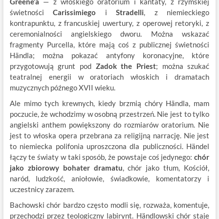
Greene’a
— z włoskiego oratorium i kantaty, z rzymskiej
świetności
Carissimiego
i
Stradelli
, z niemieckiego
kontrapunktu, z francuskiej uwertury, z operowej retoryki, z
ceremonialności angielskiego dworu. Można wskazać
fragmenty Purcella, które mają coś z publicznej świetności
Händla; można pokazać antyfony koronacyjne, które
przygotowują grunt pod
Zadok the Priest
; można szukać
teatralnej energii w oratoriach włoskich i dramatach
muzycznych późnego XVII wieku.
Ale mimo tych krewnych, kiedy brzmią chóry Händla, mam
poczucie, że wchodzimy w osobną przestrzeń. Nie jest to tylko
angielski anthem powiększony do rozmiarów oratorium. Nie
jest to włoska opera przebrana za religijną narrację. Nie jest
to niemiecka polifonia uproszczona dla publiczności. Händel
łączy te światy w taki sposób, że powstaje coś jedynego:
chór
jako zbiorowy bohater dramatu
, chór jako tłum, Kościół,
naród, ludzkość, aniołowie, świadkowie, komentatorzy i
uczestnicy zarazem.
Bachowski chór bardzo często modli się, rozważa, komentuje,
przechodzi przez teologiczny labirynt. Händlowski chór staje