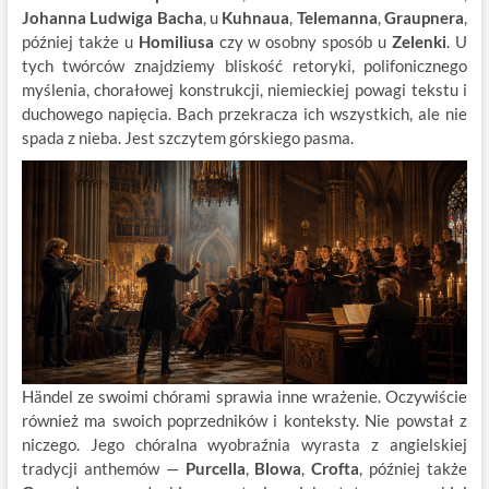
Johanna Ludwiga Bacha
, u
Kuhnaua
,
Telemanna
,
Graupnera
,
później także u
Homiliusa
czy w osobny sposób u
Zelenki
. U
tych twórców znajdziemy bliskość retoryki, polifonicznego
myślenia, chorałowej konstrukcji, niemieckiej powagi tekstu i
duchowego napięcia. Bach przekracza ich wszystkich, ale nie
spada z nieba. Jest szczytem górskiego pasma.
Händel ze swoimi chórami sprawia inne wrażenie. Oczywiście
również ma swoich poprzedników i konteksty. Nie powstał z
niczego. Jego chóralna wyobraźnia wyrasta z angielskiej
tradycji anthemów —
Purcella
,
Blowa
,
Crofta
, później także