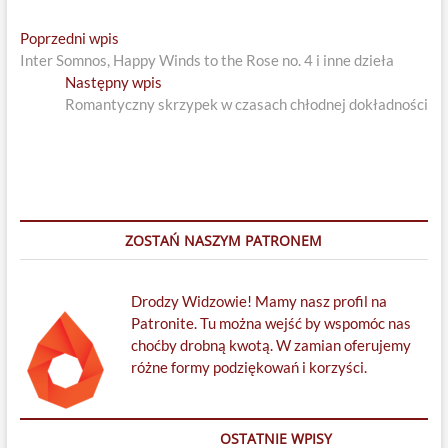
Nawigacja
Previous
Poprzedni wpis
post:
Inter Somnos, Happy Winds to the Rose no. 4 i inne dzieła
wpisu
Next
Następny wpis
post:
Romantyczny skrzypek w czasach chłodnej dokładności
ZOSTAŃ NASZYM PATRONEM
Drodzy Widzowie! Mamy nasz profil na
Patronite. Tu można wejść by wspomóc nas
choćby drobną kwotą. W zamian oferujemy
różne formy podziękowań i korzyści.
OSTATNIE WPISY