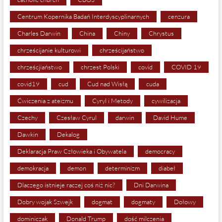
Centrum Kopernika Badań Interdyscyplinarnych
cenzura
Charles Darwin
China
Chiny
Chrystus
chrześcijanie kulturowi
chrześcijaństwo
chrześcjiaństwo
chrzest Polski
covid
COVID 19
covid19
cud
Cud nad Wisłą
cuda
Ćwiczenia z ateizmu
Cyryl i Metody
cywilizacja
Czechy
Czesław Cyrul
darwin
David Hume
Dawkin
Dekalog
Deklaracja Praw Człowieka i Obywatela
democracy
demokracja
demon
determinizm
diabeł
Dlaczego istnieje raczej coś niż nic?
Dni Darwina
Dobry wojak Szwejk
dogmat
dogmaty
Dołowy
dominiczak
Donald Trump
dość milczenia