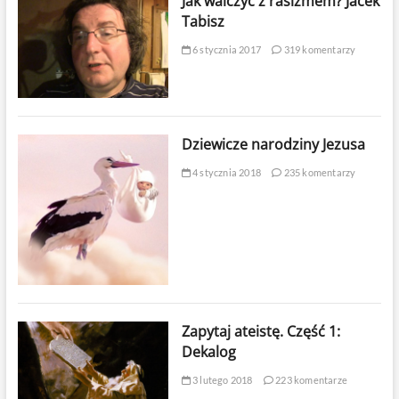
Jak walczyć z rasizmem? Jacek
Tabisz
6 stycznia 2017
319 komentarzy
Dziewicze narodziny Jezusa
4 stycznia 2018
235 komentarzy
Zapytaj ateistę. Część 1:
Dekalog
3 lutego 2018
223 komentarze