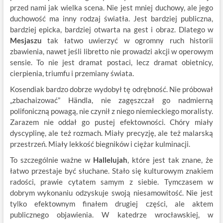
przed nami jak wielka scena. Nie jest mniej duchowy, ale jego
duchowość ma inny rodzaj światła. Jest bardziej publiczna,
bardziej epicka, bardziej otwarta na gest i obraz. Dlatego w
Mesjaszu
tak łatwo uwierzyć w ogromny ruch historii
zbawienia, nawet jeśli libretto nie prowadzi akcji w operowym
sensie. To nie jest dramat postaci, lecz dramat obietnicy,
cierpienia, triumfu i przemiany świata.
Kosendiak bardzo dobrze wydobył tę odrębność. Nie próbował
„zbachaizować” Händla, nie zagęszczał go nadmierną
polifoniczną powagą, nie czynił z niego niemieckiego moralisty.
Zarazem nie oddał go pustej efektowności. Chóry miały
dyscyplinę, ale też rozmach. Miały precyzję, ale też malarską
przestrzeń. Miały lekkość biegników i ciężar kulminacji.
To szczególnie ważne w
Hallelujah
, które jest tak znane, że
łatwo przestaje być słuchane. Stało się kulturowym znakiem
radości, prawie cytatem samym z siebie. Tymczasem w
dobrym wykonaniu odzyskuje swoją niesamowitość. Nie jest
tylko efektownym finałem drugiej części, ale aktem
publicznego objawienia. W katedrze wrocławskiej, w