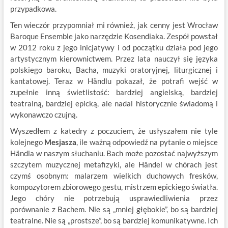
przypadkowa.
Ten wieczór przypomniał mi również, jak cenny jest Wrocław
Baroque Ensemble jako narzędzie Kosendiaka. Zespół powstał
w 2012 roku z jego inicjatywy i od początku działa pod jego
artystycznym kierownictwem. Przez lata nauczył się języka
polskiego baroku, Bacha, muzyki oratoryjnej, liturgicznej i
kantatowej. Teraz w Händlu pokazał, że potrafi wejść w
zupełnie inną świetlistość: bardziej angielską, bardziej
teatralną, bardziej epicką, ale nadal historycznie świadomą i
wykonawczo czujną.
Wyszedłem z katedry z poczuciem, że usłyszałem nie tyle
kolejnego
Mesjasza
, ile ważną odpowiedź na pytanie o miejsce
Händla w naszym słuchaniu. Bach może pozostać najwyższym
szczytem muzycznej metafizyki, ale Händel w chórach jest
czymś osobnym: malarzem wielkich duchowych fresków,
kompozytorem zbiorowego gestu, mistrzem epickiego światła.
Jego chóry nie potrzebują usprawiedliwienia przez
porównanie z Bachem. Nie są „mniej głębokie”, bo są bardziej
teatralne. Nie są „prostsze”, bo są bardziej komunikatywne. Ich