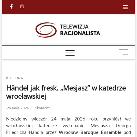
Skip
facebook
in
to
content
Racjona
RACJONALNA
TELEWIZJA
TV
M
e
n
u
KULTURA
B
u
Händel jak fresk. „Mesjasz” w katedrze
t
wrocławskiej
t
o
25 maja 2026
Skomentuj
n
Niedzielny wieczór 24 maja 2026 roku przyniósł we
wrocławskiej katedrze wykonanie
Mesjasza
Georga
Friedricha Händla przez
Wrocław Baroque Ensemble
pod