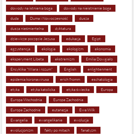
dowody na istnienia boga
dowody na nieistnienie boga
duda
Duma i Nowoczesność
dusza
dusza nieśmiertelna
dyktatura
dziewicze poczęcie Jezusa
edukacja
Egipt
egzystencja
ekologia
ekologizm
ekonomia
eksperyment Libeta
ekstremizm
Emilia Dowgiało
Encyklika "Wiara i rozum"
English
enlightenment
epidemia koronawirusa
erich fromm
eschatologia
etyka
etyka katolicka
etyka świecka
Europa
Europa Wschodnia
Europa Zachodnia
Europa Zachodnie
eutanazja
Ewa Wilk
Ewangelia
ewangelikanie
ewolucja
ewolucjonizm
fakty po mitach
fanatyzm