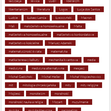
laicyzacja
lewica
LGBT
liberalizm
libertarianizm
literatura
Logos
Łucja dos Santos
Ludzie
Łukasz Lamża
Łyszczyński
Macron
Mali
małożeństwa homoseksualne
Malta
małżeństwa homoseksualne
małżeństwo konkordatowe
małżeństwo kościelne
Mariusz Adamski
matematyczność świata
matematyka
matka teresa z kalkuty
mechanika kwantowa
media
medycyna
medycyna alternatywna
mesjasz
Michał Gadziński
Michał Heller
Michał Wojciechowicz
mit
mitologia chrześcijańska
mity
mity religijne
Mojżesz
monoteizm
moralność
moralność nauka a religia
Mozart
muzułmanie
muzyka
muzyka klasyczna
nacjonalizm