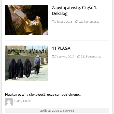
Zapytaj ateistę. Część 1:
Dekalog
3 lutego 2018
223 komentarze
11 PLAGA
7 czerwca 2017
221 komentarzy
Nauka rozwija ciekawość, uczy samodzielnego...
Patty Black
20 lipca, 2026 @ 6:59 PM