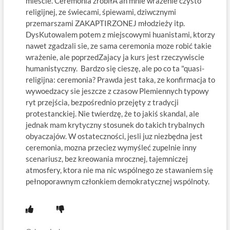
mieście. Ceremonia zrobiłA an mnie wrażenie czysto
religijnej, ze świecami, śpiewami, dziwcznymi
przemarszami ZAKAPTIRZONEJ młodzieży itp.
DysKutowalem potem z miejscowymi huanistami, ktorzy
nawet zgadzali sie, ze sama ceremonia moze robić takie
wrażenie, ale poprzedZajacy ja kurs jest rzeczywiscie
humanistyczny. Bardzo się cieszę, ale po co ta "quasi-
religijna: ceremonia? Prawda jest taka, ze konfirmacja to
wywoedzacy sie jeszcze z czasow Plemiennych typowy
ryt przejścia, bezpośrednio przejęty z tradycji
protestanckiej. Nie twierdzę, że to jakiś skandal, ale
jednak mam krytyczny stosunek do takich trybalnych
obyaczajów. W ostateczności, jesli juz niezbędna jest
ceremonia, mozna przeciez wymyśleć zupelnie inny
scenariusz, bez kreowania mrocznej, tajemniczej
atmosfery, ktora nie ma nic wspólnego ze stawaniem się
pełnoporawnym członkiem demokratycznej wspólnoty.