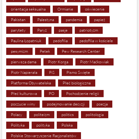
orientacja seksualna
Ormianie
oświecenie
Pakistan
Palestyna
pandemia
papież
parytety
Paryż
pasje
patriotyzm
Paulina Łopatniuk
pedofilia
pedofilia w kościele
pesymizm
Petek
Pew Research Center
pierwsza dama
Piotr Korga
Piotr Maćkowiak
Piotr Napierała
PiS
Pismo Święte
Platforma Obywatelska
Płeć biologiczna
Płeć kulturowa
PO
Pochodzenie religii
poczucie winy
podejmowanie decyzji
poezja
Polacy
politeizm
politics
politologia
Polityka
polityka
Polska
Polskie Stowarzyszenie Racjonalistów