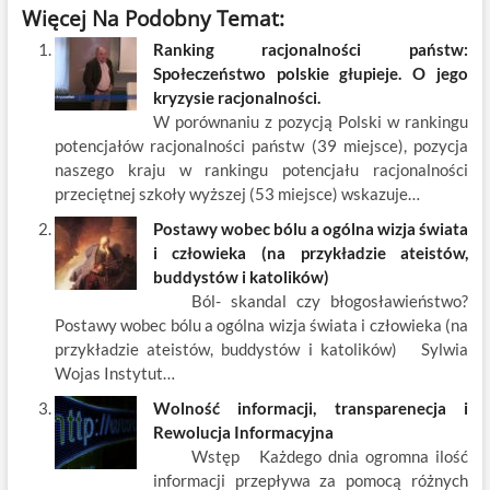
ac
w
m
nt
y
n
h
Więcej Na Podobny Temat:
e
itt
ail
er
k
k
ar
Ranking racjonalności państw:
b
er
es
o
e
e
Społeczeństwo polskie głupieje. O jego
o
t
p
dI
kryzysie racjonalności.
W porównaniu z pozycją Polski w rankingu
o
n
potencjałów racjonalności państw (39 miejsce), pozycja
k
naszego kraju w rankingu potencjału racjonalności
przeciętnej szkoły wyższej (53 miejsce) wskazuje…
Postawy wobec bólu a ogólna wizja świata
i człowieka (na przykładzie ateistów,
buddystów i katolików)
Ból- skandal czy błogosławieństwo?
Postawy wobec bólu a ogólna wizja świata i człowieka (na
przykładzie ateistów, buddystów i katolików) Sylwia
Wojas Instytut…
Wolność informacji, transparenecja i
Rewolucja Informacyjna
Wstęp Każdego dnia ogromna ilość
informacji przepływa za pomocą różnych