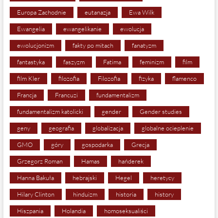
Europa Zachodnie
eutanazja
Ewa Wilk
Ewangelia
ewangelikanie
ewolucja
ewolucjonizm
fakty po mitach
fanatyzm
fantastyka
faszyzm
Fatima
feminizm
film
film Kler
filozofia
Filozofia
fizyka
flamenco
Francja
Francuzi
fundamentalizm
fundamentalizm katolicki
gender
Gender studies
geny
geografia
globalizacja
globalne ocieplenie
GMO
góry
gospodarka
Grecja
Grzegorz Roman
Hamas
hańderek
Hanna Bakuła
hebrajski
Hegel
heretycy
Hilary Clinton
hinduizm
historia
history
Hiszpania
Holandia
homoseksualiści