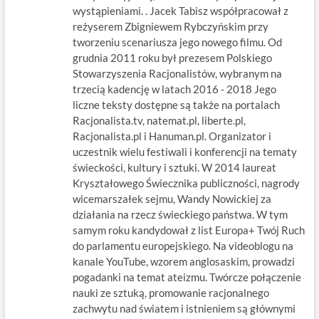
wystąpieniami. . Jacek Tabisz współpracował z
reżyserem Zbigniewem Rybczyńskim przy
tworzeniu scenariusza jego nowego filmu. Od
grudnia 2011 roku był prezesem Polskiego
Stowarzyszenia Racjonalistów, wybranym na
trzecią kadencję w latach 2016 - 2018 Jego
liczne teksty dostępne są także na portalach
Racjonalista.tv, natemat.pl, liberte.pl,
Racjonalista.pl i Hanuman.pl. Organizator i
uczestnik wielu festiwali i konferencji na tematy
świeckości, kultury i sztuki. W 2014 laureat
Kryształowego Świecznika publiczności, nagrody
wicemarszałek sejmu, Wandy Nowickiej za
działania na rzecz świeckiego państwa. W tym
samym roku kandydował z list Europa+ Twój Ruch
do parlamentu europejskiego. Na videoblogu na
kanale YouTube, wzorem anglosaskim, prowadzi
pogadanki na temat ateizmu. Twórcze połączenie
nauki ze sztuką, promowanie racjonalnego
zachwytu nad światem i istnieniem są głównymi