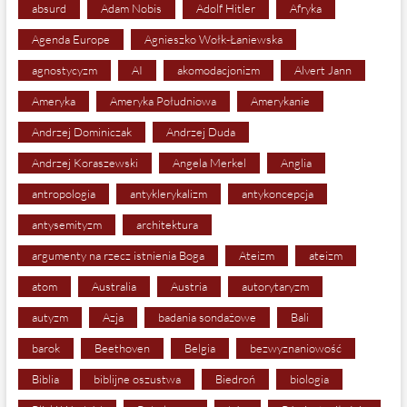
absurd
Adam Nobis
Adolf Hitler
Afryka
Agenda Europe
Agnieszko Wołk-Łaniewska
agnostycyzm
AI
akomodacjonizm
Alvert Jann
Ameryka
Ameryka Południowa
Amerykanie
Andrzej Dominiczak
Andrzej Duda
Andrzej Koraszewski
Angela Merkel
Anglia
antropologia
antyklerykalizm
antykoncepcja
antysemityzm
architektura
argumenty na rzecz istnienia Boga
Ateizm
ateizm
atom
Australia
Austria
autorytaryzm
autyzm
Azja
badania sondażowe
Bali
barok
Beethoven
Belgia
bezwyznaniowość
Biblia
biblijne oszustwa
Biedroń
biologia