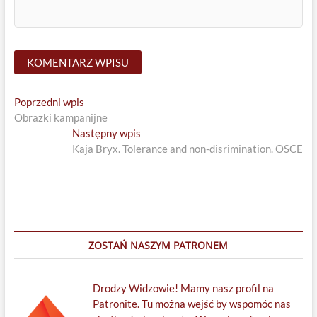
Nawigacja
Previous
Poprzedni wpis
post:
Obrazki kampanijne
wpisu
Next
Następny wpis
post:
Kaja Bryx. Tolerance and non-disrimination. OSCE
ZOSTAŃ NASZYM PATRONEM
Drodzy Widzowie! Mamy nasz profil na
Patronite. Tu można wejść by wspomóc nas