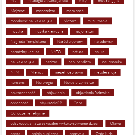
mit
mitologia chrześcijańska
mity
mity religijne
Mojżesz
monoteizm
moralność
moralność nauka a religia
Mozart
muzułmanie
muzyka
muzyka klasyczna
nacjonalizm
Nagroda Templetona
Naród wybrany
narodowcy
narodziny Jezusa
NATO
natura
nauka
nauka a religia
nazizm
neoliberalizm
neuronauka
NFM
Niemcy
niepełnosprawni
nietolerancja
nonsens
Norwegia
Nowe przymierze
nowoczesność
objawienia
objawienia fatimskie
obronność
obywateleRP
Odra
Odrodzenie religijne
odszkodowania za seksualne wykorzystywanie dzieci
Oława
opera
opinia publiczna
opozycja
Ordo Iuris