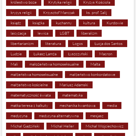
królestwo boze
Krytyka religii
Kryzys Kościoła
kryzys religii
Krzysztof Marczak
ks. prof. Salij
ksiądz
książka
kuchanny
kultura
Kurdowie
laicyzacja
lewica
LGBT
liberalizm
libertarianizm
literatura
Logos
Łucja dos Santos
Ludzie
Łukasz Lamża
Łyszczyński
Macron
Mali
małożeństwa homoseksualne
Malta
małżeństwa homoseksualne
małżeństwo konkordatowe
małżeństwo kościelne
Mariusz Adamski
matematyczność świata
matematyka
matka teresa z kalkuty
mechanika kwantowa
media
medycyna
medycyna alternatywna
mesjasz
Michał Gadziński
Michał Heller
Michał Wojciechowicz