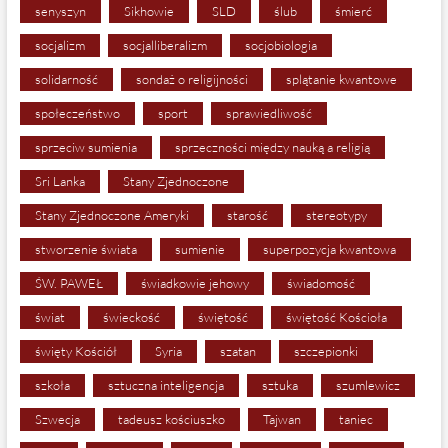
senyszyn
Sikhowie
SLD
ślub
śmierć
socjalizm
socjalliberalizm
socjobiologia
solidarność
sondaż o religijności
splątanie kwantowe
społeczeństwo
sport
sprawiedliwość
sprzeciw sumienia
sprzeczności między nauką a religią
Sri Lanka
Stany Zjednoczone
Stany Zjednoczone Ameryki
starość
stereotypy
stworzenie świata
sumienie
superpozycja kwantowa
ŚW. PAWEŁ
świadkowie jehowy
świadomość
świat
świeckość
świętość
świętość Kościoła
święty Kościół
Syria
szatan
szczepionki
szkoła
sztuczna inteligencja
sztuka
szumlewicz
Szwecja
tadeusz kościuszko
Tajwan
taniec