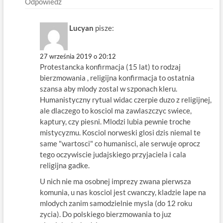
Odpowiedz
Lucyan
pisze:
27 września 2019 o 20:12
Protestancka konfirmacja (15 lat) to rodzaj
bierzmowania , religijna konfirmacja to ostatnia
szansa aby mlody zostal w szponach kleru.
Humanistyczny rytual widac czerpie duzo z religijnej,
ale dlaczego to kosciol ma zawlaszczyc swiece,
kaptury, czy piesni. Mlodzi lubia pewnie troche
mistycyzmu. Kosciol norweski glosi dzis niemal te
same "wartosci" co humanisci, ale serwuje oprocz
tego oczywiscie judajskiego przyjaciela i cala
religijna gadke.
U nich nie ma osobnej imprezy zwana pierwsza
komunia, u nas kosciol jest cwanczy, kladzie lape na
mlodych zanim samodzielnie mysla (do 12 roku
zycia). Do polskiego bierzmowania to juz