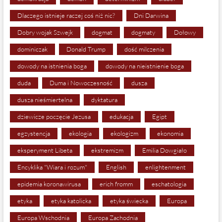
Dlaczego istnieje raczej coś niż nic?
Dni Darwina
Dobry wojak Szwejk
dogmat
dogmaty
Dołowy
dominiczak
Donald Trump
dość milczenia
dowody na istnienia boga
dowody na nieistnienie boga
duda
Duma i Nowoczesność
dusza
dusza nieśmiertelna
dyktatura
dziewicze poczęcie Jezusa
edukacja
Egipt
egzystencja
ekologia
ekologizm
ekonomia
eksperyment Libeta
ekstremizm
Emilia Dowgiało
Encyklika "Wiara i rozum"
English
enlightenment
epidemia koronawirusa
erich fromm
eschatologia
etyka
etyka katolicka
etyka świecka
Europa
Europa Wschodnia
Europa Zachodnia