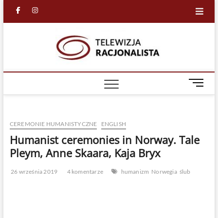
Skip
facebook
in
to
content
Racjona
RACJONALNA
TELEWIZJA
TV
M
e
n
u
CEREMONIE HUMANISTYCZNE
ENGLISH
B
u
Humanist ceremonies in Norway. Tale
t
Pleym, Anne Skaara, Kaja Bryx
t
o
26 września 2019
4 komentarze
humanizm
Norwegia
ślub
n