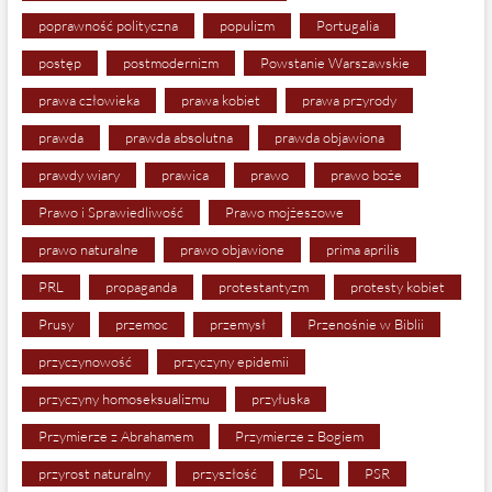
poprawność polityczna
populizm
Portugalia
postęp
postmodernizm
Powstanie Warszawskie
prawa człowieka
prawa kobiet
prawa przyrody
prawda
prawda absolutna
prawda objawiona
prawdy wiary
prawica
prawo
prawo boże
Prawo i Sprawiedliwość
Prawo mojżeszowe
prawo naturalne
prawo objawione
prima aprilis
PRL
propaganda
protestantyzm
protesty kobiet
Prusy
przemoc
przemysł
Przenośnie w Biblii
przyczynowość
przyczyny epidemii
przyczyny homoseksualizmu
przyłuska
Przymierze z Abrahamem
Przymierze z Bogiem
przyrost naturalny
przyszłość
PSL
PSR