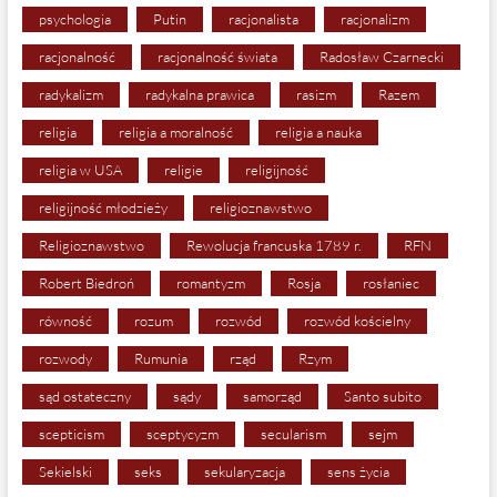
psychologia
Putin
racjonalista
racjonalizm
racjonalność
racjonalność świata
Radosław Czarnecki
radykalizm
radykalna prawica
rasizm
Razem
religia
religia a moralność
religia a nauka
religia w USA
religie
religijność
religijność młodzieży
religioznawstwo
Religioznawstwo
Rewolucja francuska 1789 r.
RFN
Robert Biedroń
romantyzm
Rosja
rosłaniec
równość
rozum
rozwód
rozwód kościelny
rozwody
Rumunia
rząd
Rzym
sąd ostateczny
sądy
samorząd
Santo subito
scepticism
sceptycyzm
secularism
sejm
Sekielski
seks
sekularyzacja
sens życia