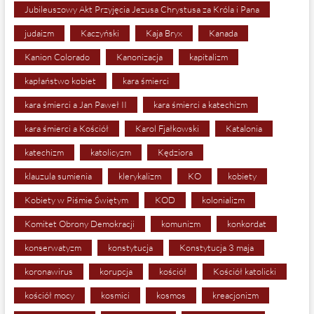
Jubileuszowy Akt Przyjęcia Jezusa Chrystusa za Króla i Pana
judaizm
Kaczyński
Kaja Bryx
Kanada
Kanion Colorado
Kanonizacja
kapitalizm
kapłaństwo kobiet
kara śmierci
kara śmierci a Jan Paweł II
kara śmierci a katechizm
kara śmierci a Kościół
Karol Fjałkowski
Katalonia
katechizm
katolicyzm
Kędziora
klauzula sumienia
klerykalizm
KO
kobiety
Kobiety w Piśmie Świętym
KOD
kolonializm
Komitet Obrony Demokracji
komunizm
konkordat
konserwatyzm
konstytucja
Konstytucja 3 maja
koronawirus
korupcja
kościół
Kościół katolicki
kościół mocy
kosmici
kosmos
kreacjonizm