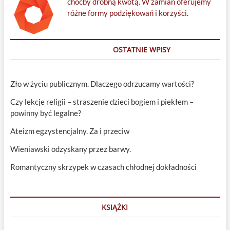
choćby drobną kwotą. W zamian oferujemy
różne formy podziękowań i korzyści.
OSTATNIE WPISY
Zło w życiu publicznym. Dlaczego odrzucamy wartości?
Czy lekcje religii – straszenie dzieci bogiem i piekłem –
powinny być legalne?
Ateizm egzystencjalny. Za i przeciw
Wieniawski odzyskany przez barwy.
Romantyczny skrzypek w czasach chłodnej dokładności
KSIĄŻKI