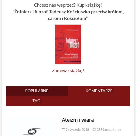
Chcesz nas weprzeć? Kup książkę!
"Żołnierz i filozof. Tadeusz Kościuszko przeciw królom,
carom i Kościołom”
Zamów książkę!
POPULARNE
KOMENTARZE
TAGI
Ateizm i wiara
9 stycznia 2018
358 komentarzy