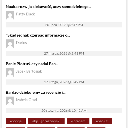
Nauka rozwija ciekawość, uczy samodzielnego...
Patty Black
20 lipca, 2026 @ 6:47 PM
"Skąd jednak czerpać informacje o...
Darios
27 marca, 2026 @ 2:41 PM
Panie Piotruś, czy nadal Pan...
Jacek Bartosiak
17 lutego, 2026 @ 3:49 PM
Bardzo dziękujemy za recenzję i...
Izabela Grad
20 stycznia, 2026 @ 10:42 AM
aborcja
abp Jędraszewski
Abraham
absolut