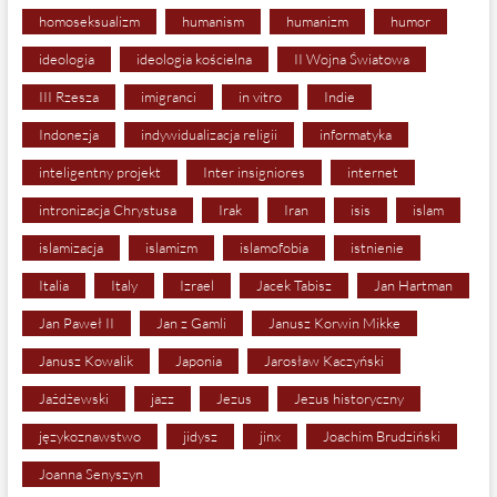
homoseksualizm
humanism
humanizm
humor
ideologia
ideologia kościelna
II Wojna Światowa
III Rzesza
imigranci
in vitro
Indie
Indonezja
indywidualizacja religii
informatyka
inteligentny projekt
Inter insigniores
internet
intronizacja Chrystusa
Irak
Iran
isis
islam
islamizacja
islamizm
islamofobia
istnienie
Italia
Italy
Izrael
Jacek Tabisz
Jan Hartman
Jan Paweł II
Jan z Gamli
Janusz Korwin Mikke
Janusz Kowalik
Japonia
Jarosław Kaczyński
Jażdżewski
jazz
Jezus
Jezus historyczny
językoznawstwo
jidysz
jinx
Joachim Brudziński
Joanna Senyszyn