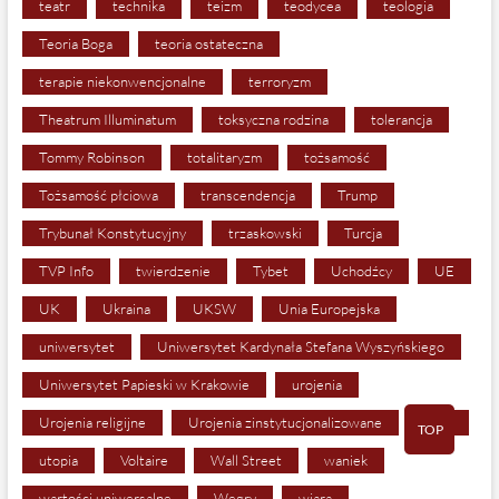
teatr
technika
teizm
teodycea
teologia
Teoria Boga
teoria ostateczna
terapie niekonwencjonalne
terroryzm
Theatrum Illuminatum
toksyczna rodzina
tolerancja
Tommy Robinson
totalitaryzm
tożsamość
Tożsamość płciowa
transcendencja
Trump
Trybunał Konstytucyjny
trzaskowski
Turcja
TVP Info
twierdzenie
Tybet
Uchodźcy
UE
UK
Ukraina
UKSW
Unia Europejska
uniwersytet
Uniwersytet Kardynała Stefana Wyszyńskiego
Uniwersytet Papieski w Krakowie
urojenia
Urojenia religijne
Urojenia zinstytucjonalizowane
USA
TOP
utopia
Voltaire
Wall Street
waniek
wartości uniwersalne
Węgry
wiara