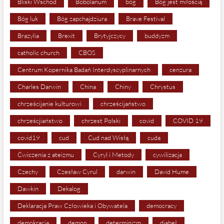
Bliski Wschód
Bobolanum
bóg
Bóg jest miłością
Bóg luk
Bóg zapchajdziura
Brave Festival
Brazylia
Brexit
Brytyjczycy
buddyzm
catholic church
CBOS
Centrum Kopernika Badań Interdyscyplinarnych
cenzura
Charles Darwin
China
Chiny
Chrystus
chrześcijanie kulturowi
chrześcijaństwo
chrześcjiaństwo
chrzest Polski
covid
COVID 19
covid19
cud
Cud nad Wisłą
cuda
Ćwiczenia z ateizmu
Cyryl i Metody
cywilizacja
Czechy
Czesław Cyrul
darwin
David Hume
Dawkin
Dekalog
Deklaracja Praw Człowieka i Obywatela
democracy
demokracja
demon
determinizm
diabeł