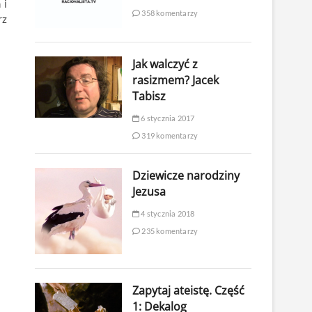
 i
358 komentarzy
rz
Jak walczyć z
rasizmem? Jacek
Tabisz
6 stycznia 2017
319 komentarzy
Dziewicze narodziny
Jezusa
4 stycznia 2018
235 komentarzy
Zapytaj ateistę. Część
1: Dekalog