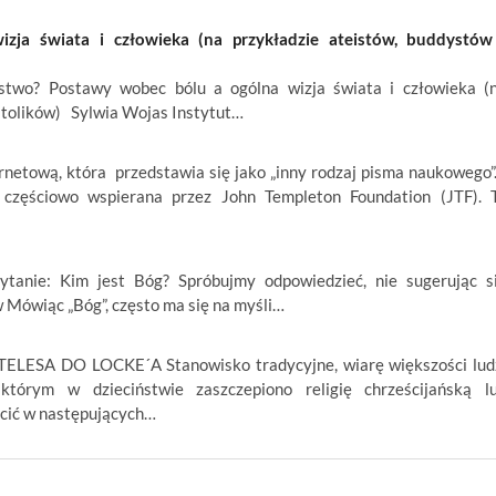
ja świata i człowieka (na przykładzie ateistów, buddystów
wo? Postawy wobec bólu a ogólna wizja świata i człowieka (
atolików) Sylwia Wojas Instytut…
rnetową, która przedstawia się jako „inny rodzaj pisma naukowego”.
t częściowo wspierana przez John Templeton Foundation (JTF). 
anie: Kim jest Bóg? Spróbujmy odpowiedzieć, nie sugerując s
 Mówiąc „Bóg”, często ma się na myśli…
LESA DO LOCKE´A Stanowisko tradycyjne, wiarę większości lud
którym w dzieciństwie zaszczepiono religię chrześcijańską l
cić w następujących…