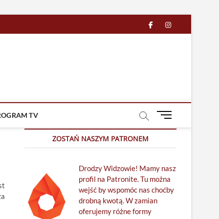
facebook
in
M
ROGRAM TV
e
n
ZOSTAŃ NASZYM PATRONEM
u
B
Drodzy Widzowie! Mamy nasz
u
profil na Patronite. Tu można
t
st
wejść by wspomóc nas choćby
t
za
drobną kwotą. W zamian
o
oferujemy różne formy
n