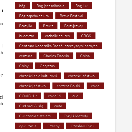
bóg
Bóg jest miłością
Bóg luk
 i
Bóg zapchajdziura
Brave Festival
na
Brazylia
Brexit
Brytyjczycy
buddyzm
catholic church
CBOS
 I
Centrum Kopernika Badań Interdyscyplinarnych
Ta
cenzura
Charles Darwin
China
Chiny
Chrystus
ię
chrześcijanie kulturowi
chrześcijaństwo
chrześcjiaństwo
chrzest Polski
covid
COVID 19
covid19
cud
zi
ub
Cud nad Wisłą
cuda
Ćwiczenia z ateizmu
Cyryl i Metody
cywilizacja
Czechy
Czesław Cyrul