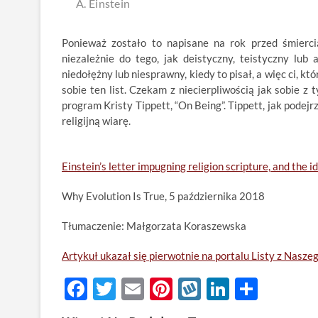
A. Einstein
Ponieważ zostało to napisane na rok przed śmierci
niezależnie do tego, jak deistyczny, teistyczny lub
niedołężny lub niesprawny, kiedy to pisał, a więc ci, kt
sobie ten list. Czekam z niecierpliwością jak sobie z
program Kristy Tippett, “On Being”. Tippett, jak podejr
religijną wiarę.
Einstein’s letter impugning religion scripture, and the i
Why Evolution Is True, 5 października 2018
Tłumaczenie: Małgorzata Koraszewska
Artykuł ukazał się pierwotnie na portalu Listy z Nasze
F
T
E
Pi
W
Li
S
ac
w
m
nt
y
n
h