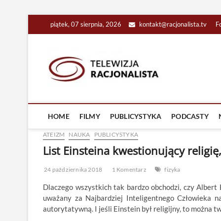
Skip
piątek, 07 sierpnia, 2026
kontakt@racjonalista.tv
F
to
content
Racjona
RACJONALNA TELEW
HOME
FILMY
PUBLICYSTYKA
PODCASTY
ATEIZM
NAUKA
PUBLICYSTYKA
List Einsteina kwestionujący religię
24 października 2018
1 Komentarz
fizyka
Dlaczego wszystkich tak bardzo obchodzi, czy Albert E
uważany za Najbardziej Inteligentnego Człowieka n
autorytatywną. I jeśli Einstein był religijny, to można tw