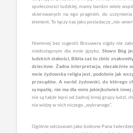
społeczności ludzkiej, mamy bardzo wiele wsp
skierowanych na ego pragnień, do uczynienia 
element. To łączy nas jako posiadaczy „nie-amer
Niemniej bez sugestii Brouwera nigdy nie zab
niedostępnym dla mnie języku.
Słowo Bóg je
ludzkich słabości, Biblia zaś to zbiór znakom
dziecinne. Żadna interpretacja, niezależnie o
mnie żydowska religia jest, podobnie jak wsz
przesądów. A naród żydowski, do którego ch
sympatię, nie ma dla mnie jakiejkolwiek innej
nie są także lepsi od żadnej innej grupy ludzi, 
nie widzę w nich niczego „wybranego”.
Ogólnie odczuwam jako bolesne Pana twierdzeni