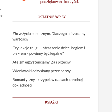
podziękowań i korzyści.
ej
ze
OSTATNIE WPISY
Zło w życiu publicznym. Dlaczego odrzucamy
wartości?
Czy lekcje religii – straszenie dzieci bogiem i
piekłem – powinny być legalne?
Ateizm egzystencjalny. Za i przeciw
Wieniawski odzyskany przez barwy.
Romantyczny skrzypek w czasach chłodnej
dokładności
KSIĄŻKI