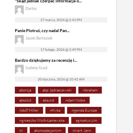
"Skąd jednak czerpać informacje o...
Darios
27 marca, 2026 @ 2:41 PM
Panie Piotruś, czy nadal Pan...
Jacek Bartosiak
17 lutego, 2026 @ 3:49 PM
Bardzo dziękujemy za recenzję i...
Izabela Grad
20 stycznia, 2026 @ 10:42 AM
aborcja
abp Jędraszewski
Abraham
absolut
absurd
Adam Nobis
Adolf Hitler
Afryka
Agenda Europe
Agnieszko Wołk-Łaniewska
agnostycyzm
AI
akomodacjonizm
Alvert Jann