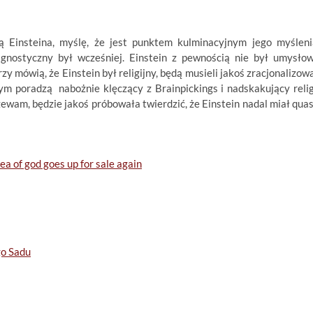
ą Einsteina, myślę, że jest punktem kulminacyjnym jego myśleni
 agnostyczny był wcześniej. Einstein z pewnością nie był umysło
órzy mówią, że Einstein był religijny, będą musieli jakoś zracjonalizow
 tym poradzą nabożnie klęczący z Brainpickings i nadskakujący relig
zewam, będzie jakoś próbowała twierdzić, że Einstein nadal miał quas
dea of god goes up for sale again
go Sadu