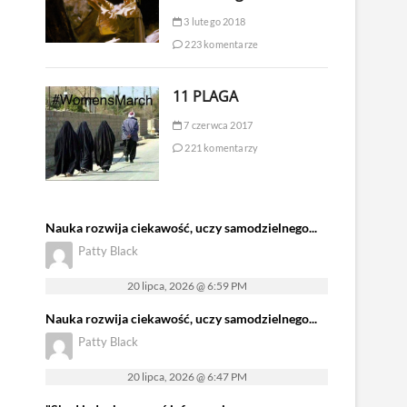
3 lutego 2018
223 komentarze
11 PLAGA
7 czerwca 2017
221 komentarzy
Nauka rozwija ciekawość, uczy samodzielnego...
Patty Black
20 lipca, 2026 @ 6:59 PM
Nauka rozwija ciekawość, uczy samodzielnego...
Patty Black
20 lipca, 2026 @ 6:47 PM