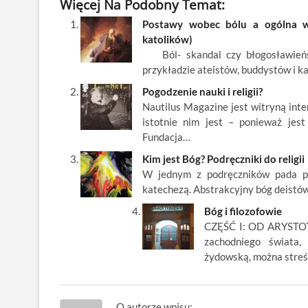
Więcej Na Podobny Temat:
e
itt
ail
er
k
k
ar
Postawy wobec bólu a ogólna wiz
b
er
es
o
e
e
katolików)
o
t
p
dI
Ból- skandal czy błogosławieńst
przykładzie ateistów, buddystów i k
o
n
Pogodzenie nauki i religii?
k
Nautilus Magazine jest witryną inte
istotnie nim jest – ponieważ jes
Fundacja…
Kim jest Bóg? Podręczniki do religii
W jednym z podręczników pada pyt
katechezą. Abstrakcyjny bóg deistów
Bóg i filozofowie
CZĘŚĆ I: OD ARYSTOTE
zachodniego świata, 
żydowską, można streś
O autorze wpisu: