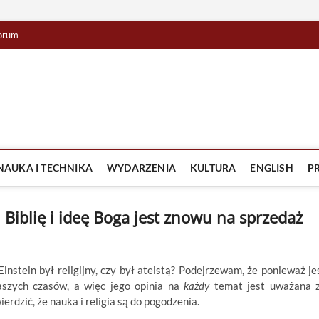
orum
lista TV
IZJA
NAUKA I TECHNIKA
WYDARZENIA
KULTURA
ENGLISH
P
, Biblię i ideę Boga jest znowu na sprzedaż
instein był religijny, czy był ateistą? Podejrzewam, że ponieważ je
aszych czasów, a więc jego opinia na
każdy
temat jest uważana 
ierdzić, że nauka i religia są do pogodzenia.