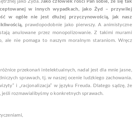
ętrznej jako Żyda.
Jako człowiek rości Pan sobie, że się tak
kceptowanej w innych wypadkach, jako Żyd – przywilej
ść w ogóle nie jest dłużej przyczynowością, jak nasz
kliwością,
prawdopodobnie jako pierwszy. A animistyczne
 zostają anulowane przez monopolizowanie. Z takimi murami
, ale nie pomaga to naszym moralnym staraniom. Wręcz
różnice przekonań intelektualnych, nadal jest dla mnie jasne,
dniczych sprawach, tj. w naszej ocenie ludzkiego zachowania.
wizyty” i „racjonalizacja” w języku Freuda. Dlatego sądzę, że
, jeśli rozmawialibyśmy o konkretnych sprawach.
życzeniami,