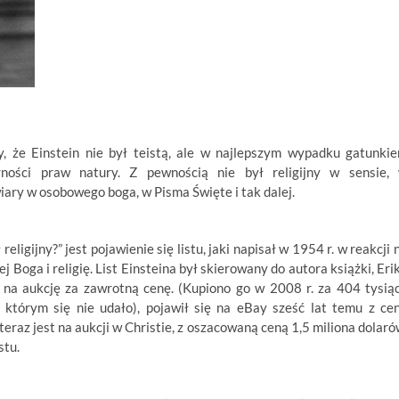
y, że Einstein nie był teistą, ale w najlepszym wypadku gatunki
rności praw natury. Z pewnością nie był religijny w sensie,
wiary w osobowego boga, w Pisma Święte i tak dalej.
ligijny?” jest pojawienie się listu, jaki napisał w 1954 r. w reakcji 
 Boga i religię. List Einsteina był skierowany do autora książki, Eri
y na aukcję za zawrotną cenę. (Kupiono go w 2008 r. za 404 tysią
 którym się nie udało), pojawił się na eBay sześć lat temu z ce
eraz jest na aukcji w Christie, z oszacowaną ceną 1,5 miliona dolaró
stu.