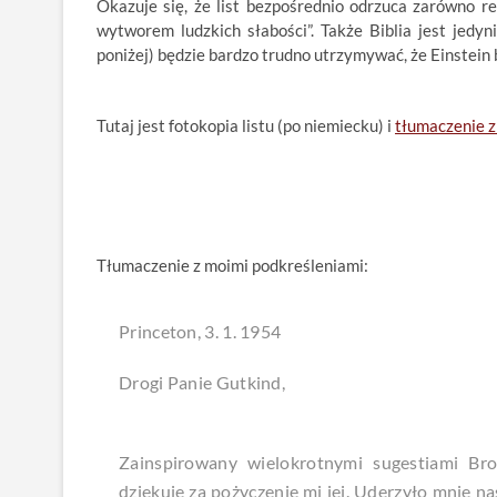
Okazuje się, że list bezpośrednio odrzuca zarówno rel
wytworem ludzkich słabości”. Także Biblia jest jedyn
poniżej) będzie bardzo trudno utrzymywać, że Einstein 
Tutaj jest fotokopia listu (po niemiecku) i
tłumaczenie 
Tłumaczenie z moimi podkreśleniami:
Princeton, 3. 1. 1954
Drogi Panie Gutkind,
Zainspirowany wielokrotnymi sugestiami Bro
dziękuję za pożyczenie mi jej. Uderzyło mnie na