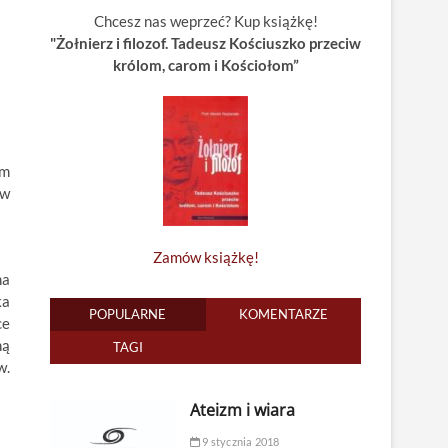
Chcesz nas weprzeć? Kup książkę!
"Żołnierz i filozof. Tadeusz Kościuszko przeciw
królom, carom i Kościołom”
em
 w
Zamów książkę!
na
ka
POPULARNE
KOMENTARZE
ce
ną
TAGI
w.
Ateizm i wiara
9 stycznia 2018