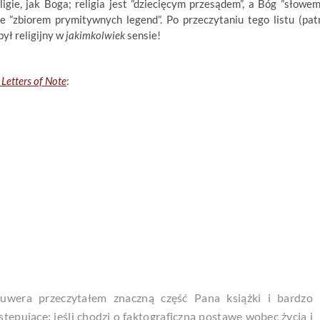
igie, jak Boga; religia jest ”dziecięcym przesądem”, a Bóg ”słowem
ie ”zbiorem prymitywnych legend”. Po przeczytaniu tego listu (pat
był religijny w
jakimkolwiek
sensie!
z
Letters of Note
:
uwera przeczytałem znaczną część Pana książki i bardzo
stępujące: jeśli chodzi o faktograficzną postawę wobec życia i