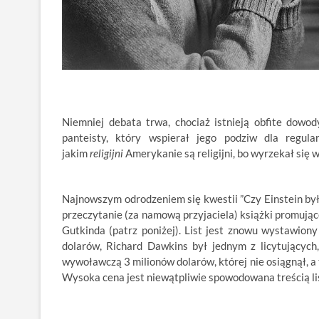
Niemniej debata trwa, chociaż istnieją obfite dowod
panteisty, który wspierał jego podziw dla regula
jakim
religijni
Amerykanie są religijni, bo wyrzekał się 
Najnowszym odrodzeniem się kwestii ”Czy Einstein był re
przeczytanie (za namową przyjaciela) książki promującej
Gutkinda (patrz poniżej). List jest znowu wystawion
dolarów, Richard Dawkins był jednym z licytujących,
wywoławczą 3 milionów dolarów, której nie osiągnął, a t
Wysoka cena jest niewątpliwie spowodowana treścią li