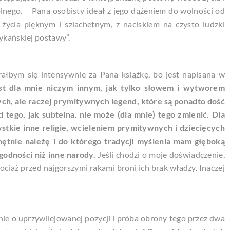
ólnego. Pana osobisty ideał z jego dążeniem do wolności od
życia pięknym i szlachetnym, z naciskiem na czysto ludzki
ykańskiej postawy”.
rałbym się intensywnie za Pana książkę, bo jest napisana w
st dla mnie niczym innym, jak tylko słowem i wytworem
itych, ale raczej prymitywnych legend, które są ponadto dość
d tego, jak subtelna, nie może (dla mnie) tego zmienić.
Dla
ystkie inne religie, wcieleniem prymitywnych i dziecięcych
ętnie należę i do którego tradycji myślenia mam głęboką
 godności niż inne narody.
Jeśli chodzi o moje doświadczenie,
chociaż przed najgorszymi rakami broni ich brak władzy. Inaczej
e o uprzywilejowanej pozycji i próba obrony tego przez dwa