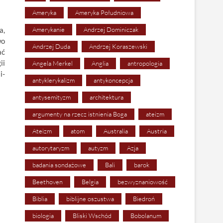
Ameryka
Ameryka Południowa
a,
Amerykanie
Andrzej Dominiczak
wo
Andrzej Duda
Andrzej Koraszewski
ać
ii
Angela Merkel
Anglia
antropologia
i-
antyklerykalizm
antykoncepcja
antysemityzm
architektura
argumenty na rzecz istnienia Boga
ateizm
Ateizm
atom
Australia
Austria
autorytaryzm
autyzm
Azja
badania sondażowe
Bali
barok
Beethoven
Belgia
bezwyznaniowość
Biblia
biblijne oszustwa
Biedroń
biologia
Bliski Wschód
Bobolanum