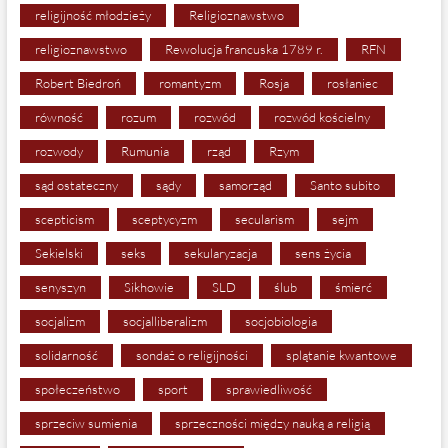
religijność młodzieży
Religioznawstwo
religioznawstwo
Rewolucja francuska 1789 r.
RFN
Robert Biedroń
romantyzm
Rosja
rosłaniec
równość
rozum
rozwód
rozwód kościelny
rozwody
Rumunia
rząd
Rzym
sąd ostateczny
sądy
samorząd
Santo subito
scepticism
sceptycyzm
secularism
sejm
Sekielski
seks
sekularyzacja
sens życia
senyszyn
Sikhowie
SLD
ślub
śmierć
socjalizm
socjalliberalizm
socjobiologia
solidarność
sondaż o religijności
splątanie kwantowe
społeczeństwo
sport
sprawiedliwość
sprzeciw sumienia
sprzeczności między nauką a religią