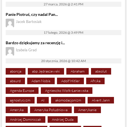
27 marca, 2026 @ 2:41 PM
Panie Piotruś, czy nadal Pan...
Jacek Bartosiak
17 lutego, 2026 @ 3:49 PM
Bardzo dziękujemy za recenzję i...
Izabela Grad
20 stycznia, 2026 @ 10:42 AM
aborcja
abp Jędraszewski
Abraham
absolut
absurd
Adam Nobis
Adolf Hitler
Afryka
Agenda Europe
Agnieszko Wołk-Łaniewska
agnostycyzm
AI
akomodacjonizm
Alvert Jann
Ameryka
Ameryka Południowa
Amerykanie
Andrzej Dominiczak
Andrzej Duda