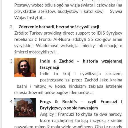
o
n
Postawy wobec bólu a ogólna wizja świata i człowieka (na
k
przykładzie ateistów, buddystów i katolików) Sylwia
Wojas Instytut…
Zderzenie barbarii, bezradność cywilizacji
Źródło: Turkey providing direct support to IDIS Syryjscy
rebelianci z Frontu Al-Nusra zdobyli 35 czołgów armii
syryjskiej. Wiadomość wciśnięta między informację o
śmierci motocyklisty i…
Indie a Zachód – historia wzajemnej
fascynacji
Indie to kraj i cywilizacja zarazem,
postrzegane są przez Zachód jako kraina
baśni i mitów; w końcu hinduizm zakłada istnienie
dziesiatków milionów bogów i demonów. …
Frogs & Rosbifs – czyli Francuzi i
Brytyjczycy o sobie nawzajem
Anglicy i Francuzi to chyba te dwa narody,
które najchętniej żartują i szydzą z siebie
nawzajem, mimo iż mają wiele wspólnego. Oba te narody