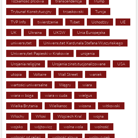
Tożsamość płciowa
transcendencja
Trump
Trybunał Konstytucyjny
trzaskowski
Turcja
TVP Info
twierdzenie
Tybet
Uchodźcy
UE
UK
Ukraina
UKSW
Unia Europejska
uniwersytet
Uniwersytet Kardynała Stefana Wyszyńskiego
Uniwersytet Papieski w Krakowie
urojenia
Urojenia religijne
Urojenia zinstytucjonalizowane
USA
utopia
Voltaire
Wall Street
waniek
wartości uniwersalne
Węgry
wiara
wiara w boga
wiara w cuda
wielgus
Wielka Brytania
Wielkanoc
wiosna
witkowski
Włochy
Włosi
Wojciech Kral
wojna
wojsko
wójtowicz
wolna wola
wolność
wolność od religii
wolność słowa
wolny rynek