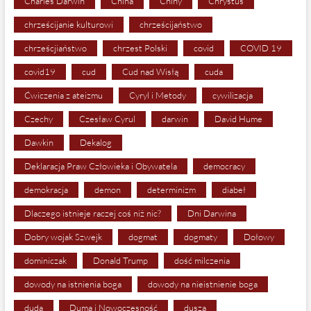
Charles Darwin
China
Chiny
Chrystus
chrześcijanie kulturowi
chrześcijaństwo
chrześcjiaństwo
chrzest Polski
covid
COVID 19
covid19
cud
Cud nad Wisłą
cuda
Ćwiczenia z ateizmu
Cyryl i Metody
cywilizacja
Czechy
Czesław Cyrul
darwin
David Hume
Dawkin
Dekalog
Deklaracja Praw Człowieka i Obywatela
democracy
demokracja
demon
determinizm
diabeł
Dlaczego istnieje raczej coś niż nic?
Dni Darwina
Dobry wojak Szwejk
dogmat
dogmaty
Dołowy
dominiczak
Donald Trump
dość milczenia
dowody na istnienia boga
dowody na nieistnienie boga
duda
Duma i Nowoczesność
dusza