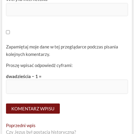
Zapamiętaj moje dane w tej przeglądarce podczas pisania
kolejnych komentarzy.
Proszę wpisać odpowiedź cyframi:
dwadzieścia − 1 =
Nawigacja
Previous
Poprzedni wpis
post:
Czy Jezus był postacią historyczną?