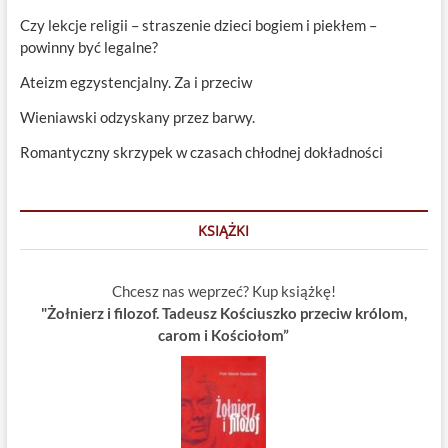
Czy lekcje religii – straszenie dzieci bogiem i piekłem –
powinny być legalne?
Ateizm egzystencjalny. Za i przeciw
Wieniawski odzyskany przez barwy.
Romantyczny skrzypek w czasach chłodnej dokładności
KSIĄŻKI
Chcesz nas weprzeć? Kup książkę!
"Żołnierz i filozof. Tadeusz Kościuszko przeciw królom,
carom i Kościołom”