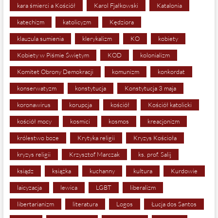
kara śmierci a Kościół
Karol Fjałkowski
Katalonia
katechizm
katolicyzm
Kędziora
klauzula sumienia
klerykalizm
KO
kobiety
Kobiety w Piśmie Świętym
KOD
kolonializm
Komitet Obrony Demokracji
komunizm
konkordat
konserwatyzm
konstytucja
Konstytucja 3 maja
koronawirus
korupcja
kościół
Kościół katolicki
kościół mocy
kosmici
kosmos
kreacjonizm
królestwo boze
Krytyka religii
Kryzys Kościoła
kryzys religii
Krzysztof Marczak
ks. prof. Salij
ksiądz
książka
kuchanny
kultura
Kurdowie
laicyzacja
lewica
LGBT
liberalizm
libertarianizm
literatura
Logos
Łucja dos Santos