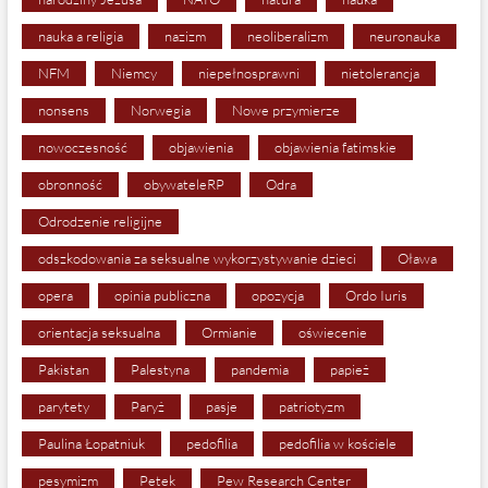
nauka a religia
nazizm
neoliberalizm
neuronauka
NFM
Niemcy
niepełnosprawni
nietolerancja
nonsens
Norwegia
Nowe przymierze
nowoczesność
objawienia
objawienia fatimskie
obronność
obywateleRP
Odra
Odrodzenie religijne
odszkodowania za seksualne wykorzystywanie dzieci
Oława
opera
opinia publiczna
opozycja
Ordo Iuris
orientacja seksualna
Ormianie
oświecenie
Pakistan
Palestyna
pandemia
papież
parytety
Paryż
pasje
patriotyzm
Paulina Łopatniuk
pedofilia
pedofilia w kościele
pesymizm
Petek
Pew Research Center