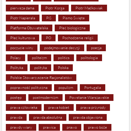
pierwsza dama
Piotr Korga
Piotr Maćkowiak
Piotr Napierała
PiS
Pismo Święte
Platforma Obywatelska
Płeć biologiczna
Płeć kulturowa
PO
Pochodzenie religii
poczucie winy
podejmowanie decyzji
poezja
Polacy
politeizm
politics
politologia
Polityka
polityka
Polska
Polskie Stowarzyszenie Racjonalistów
poprawność polityczna
populizm
Portugalia
postęp
postmodernizm
Powstanie Warszawskie
prawa człowieka
prawa kobiet
prawa przyrody
prawda
prawda absolutna
prawda objawiona
prawdy wiary
prawica
prawo
prawo boże