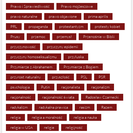
Prawo i Sprawiedliwość
Prawo mojżeszowe
prawo naturalne
prawo objawione
prima aprilis
PRL
propaganda
protestantyzm
protesty kobiet
Prusy
przemoc
przemysł
Przenośnie w Biblii
przyczynowość
przyczyny epidemii
przyczyny homoseksualizmu
przyłuska
Przymierze z Abrahamem
Przymierze z Bogiem
przyrost naturalny
przyszłość
PSL
PSR
psychologia
Putin
racjonalista
racjonalizm
racjonalność
racjonalność świata
Radosław Czarnecki
radykalizm
radykalna prawica
rasizm
Razem
religia
religia a moralność
religia a nauka
religia w USA
religie
religijność