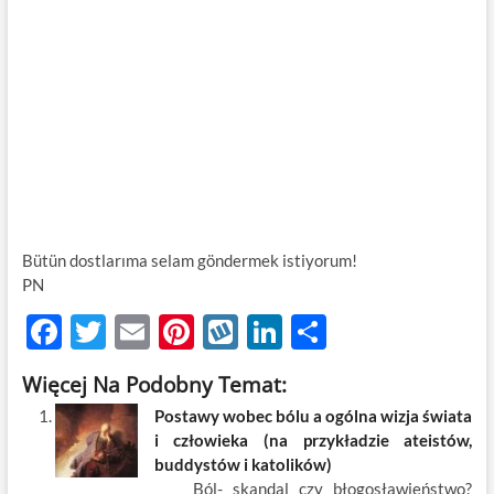
Bütün dostlarıma selam göndermek istiyorum!
PN
F
T
E
Pi
W
Li
S
ac
w
m
nt
y
n
h
Więcej Na Podobny Temat:
e
itt
ail
er
k
k
ar
Postawy wobec bólu a ogólna wizja świata
b
er
es
o
e
e
i człowieka (na przykładzie ateistów,
o
t
p
dI
buddystów i katolików)
Ból- skandal czy błogosławieństwo?