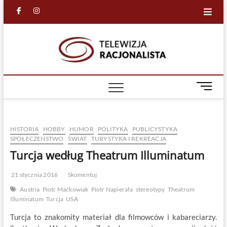
Skip
facebook
in
to
content
Racjona
RACJONALNA
TELEWIZJA
TV
M
e
n
u
HISTORIA
HOBBY
HUMOR
POLITYKA
PUBLICYSTYKA
B
SPOŁECZEŃSTWO
ŚWIAT
TURYSTYKA I REKREACJA
u
Turcja według Theatrum Illuminatum
t
t
o
21 stycznia 2016
Skomentuj
n
Austria
Piotr Maćkowiak
Piotr Napierała
stereotypy
Theatrum
Illuminatum
Turcja
USA
Turcja to znakomity materiał dla filmowców i kabareciarzy.