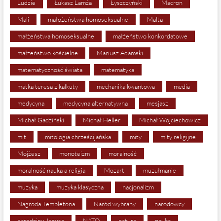
Ludzie
Łukasz Lamża
Łyszczyński
Macron
Mali
małożeństwa homoseksualne
Malta
małżeństwa homoseksualne
małżeństwo konkordatowe
małżeństwo kościelne
Mariusz Adamski
matematyczność świata
matematyka
matka teresa z kalkuty
mechanika kwantowa
media
medycyna
medycyna alternatywna
mesjasz
Michał Gadziński
Michał Heller
Michał Wojciechowicz
mit
mitologia chrześcijańska
mity
mity religijne
Mojżesz
monoteizm
moralność
moralność nauka a religia
Mozart
muzułmanie
muzyka
muzyka klasyczna
nacjonalizm
Nagroda Templetona
Naród wybrany
narodowcy
narodziny Jezusa
NATO
natura
nauka