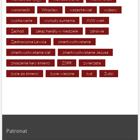
woroniecki
Wrocław
wszechświat
wybory
wychowanie
wyrzuty sumienia
XVIII wiek
Zachód
zakaz handlu w niedziele
zdrowie
Zjednoczona Lewica
zmartwychwstanie
zmartwychwstanie ciał
zmartwychwstanie Jezusa
znoszenie kary śmierci
ZSRR
zwierzęta
życie po śmierci
życie wieczne
żyd
Żydzi
Patronat