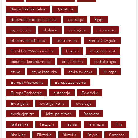
dusza nieśmiertelna
dyktatura
dziewicze poczęcie Jezusa
edukacja
Egipt
egzystencja
ekologia
ekologizm
ekonomia
eksperyment Libeta
ekstremizm
Emilia Dowgiało
Encyklika "Wiara i rozum"
English
enlightenment
epidemia koronawirusa
erich fromm
eschatologia
etyka
etyka katolicka
etyka świecka
Europa
Europa Wschodnia
Europa Zachodnia
Europa Zachodnie
eutanazja
Ewa Wilk
Ewangelia
ewangelikanie
ewolucja
ewolucjonizm
fakty po mitach
fanatyzm
fantastyka
faszyzm
Fatima
feminizm
film
film Kler
Filozofia
filozofia
fizyka
flamenco