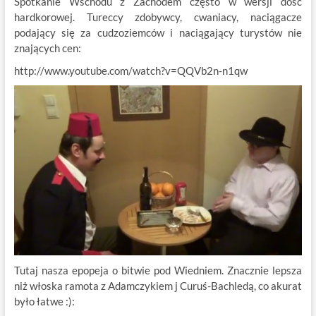
Spotkanie Wschodu z Zachodem często w wersji dość
hardkorowej. Tureccy zdobywcy, cwaniacy, naciągacze
podający się za cudzoziemców i naciągający turystów nie
znających cen:
http://www.youtube.com/watch?v=QQVb2n-n1qw
Tutaj nasza epopeja o bitwie pod Wiedniem. Znacznie lepsza
niż włoska ramota z Adamczykiem j Curuś-Bachledą, co akurat
było łatwe :):