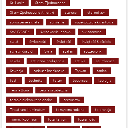
Sri Lanka
Stany Zjednoczone
Stany Zjednoczone Ameryki
starość
stereotypy
stworzenie świata
sumienie
superpozycja kwantowa
ŚW. PAWEŁ
świadkowie jehowy
świadomość
świat
świeckość
świętość
świętość Kościoła
święty Kościół
Syria
szatan
szczepionki
szkoła
sztuczna inteligencja
sztuka
szumlewicz
Szwecja
tadeusz kościuszko
Tajwan
taniec
teatr
technika
teizm
teodycea
teologia
Teoria Boga
teoria ostateczna
terapie niekonwencjonalne
terroryzm
Theatrum Illuminatum
toksyczna rodzina
tolerancja
Tommy Robinson
totalitaryzm
tożsamość