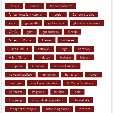
Francja
Francuzi
fundamentalizm
fundamentalizm katolicki
gender
Gender studies
geny
geografia
globalizacja
globalne ocieplenie
GMO
góry
gospodarka
Grecja
Grzegorz Roman
Hamas
hańderek
Hanna Bakuła
hebrajski
Hegel
heretycy
Hilary Clinton
hinduizm
historia
history
Hiszpania
Holandia
homoseksualiści
homoseksualizm
humanism
humanizm
humor
ideologia
ideologia kościelna
II Wojna Światowa
III Rzesza
imigranci
in vitro
Indie
Indonezja
indywidualizacja religii
informatyka
inteligentny projekt
Inter insigniores
internet