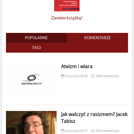
Zamów książkę!
POPULARNE
KOMENTARZE
TAGI
Ateizm i wiara
9 stycznia 2018
358 komentarzy
Jak walczyć z rasizmem? Jacek
Tabisz
6 stycznia 2017
319 komentarzy