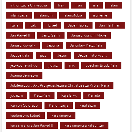
intronizacja Chrystusa
Irak
Iran
isis
islam
islamizacja
islamizm
islamofobia
istnienie
Italia
Italy
Izrael
Jacek Tabisz
Jan Hartman
Jan Paweł II
Jan z Gamli
Janusz Korwin Mikke
Janusz Kowalik
Japonia
Jarosław Kaczyński
Jażdżewski
jazz
Jezus
Jezus historyczny
językoznawstwo
jidysz
jinx
Joachim Brudziński
Joanna Senyszyn
Jubileuszowy Akt Przyjęcia Jezusa Chrystusa za Króla i Pana
judaizm
Kaczyński
Kaja Bryx
Kanada
Kanion Colorado
Kanonizacja
kapitalizm
kapłaństwo kobiet
kara śmierci
kara śmierci a Jan Paweł II
kara śmierci a katechizm