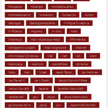
Hiszpania
Holandia
homoseksualiści
homoseksualizm
humanism
humanizm
humor
ideologia
ideologia kościelna
II Wojna Światowa
III Rzesza
imigranci
in vitro
Indie
Indonezja
indywidualizacja religii
informatyka
inteligentny projekt
Inter insigniores
internet
intronizacja Chrystusa
Irak
Iran
isis
islam
islamizacja
islamizm
islamofobia
istnienie
Italia
Italy
Izrael
Jacek Tabisz
Jan Hartman
Jan Paweł II
Jan z Gamli
Janusz Korwin Mikke
Janusz Kowalik
Japonia
Jarosław Kaczyński
Jażdżewski
jazz
Jezus
Jezus historyczny
językoznawstwo
jidysz
jinx
Joachim Brudziński