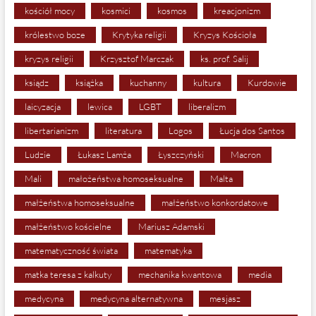
kościół mocy
kosmici
kosmos
kreacjonizm
królestwo boze
Krytyka religii
Kryzys Kościoła
kryzys religii
Krzysztof Marczak
ks. prof. Salij
ksiądz
książka
kuchanny
kultura
Kurdowie
laicyzacja
lewica
LGBT
liberalizm
libertarianizm
literatura
Logos
Łucja dos Santos
Ludzie
Łukasz Lamża
Łyszczyński
Macron
Mali
małożeństwa homoseksualne
Malta
małżeństwa homoseksualne
małżeństwo konkordatowe
małżeństwo kościelne
Mariusz Adamski
matematyczność świata
matematyka
matka teresa z kalkuty
mechanika kwantowa
media
medycyna
medycyna alternatywna
mesjasz