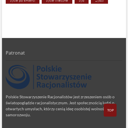
życie po śmierci
życie wieczne
żyd
Żydzi
Patronat
Polskie Stowarzyszenie Racjonalistów jest zrzeszeniem osób o
światopoglądzie racjonalistycznym. Jest społecznością ludzi o
otwartych umysłach, którzy cenią ideę osobistej wolności i
TOP
samorozwoju.