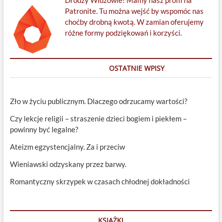
Drodzy Widzowie! Mamy nasz profil na
Patronite. Tu można wejść by wspomóc nas
choćby drobną kwotą. W zamian oferujemy
różne formy podziękowań i korzyści.
OSTATNIE WPISY
Zło w życiu publicznym. Dlaczego odrzucamy wartości?
Czy lekcje religii – straszenie dzieci bogiem i piekłem –
powinny być legalne?
Ateizm egzystencjalny. Za i przeciw
Wieniawski odzyskany przez barwy.
Romantyczny skrzypek w czasach chłodnej dokładności
KSIĄŻKI