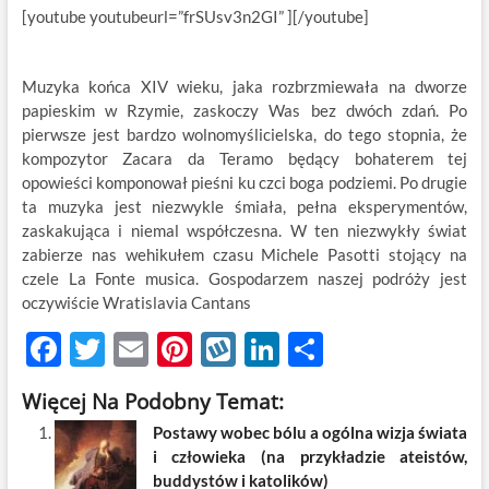
[youtube youtubeurl=”frSUsv3n2GI” ][/youtube]
Muzyka końca XIV wieku, jaka rozbrzmiewała na dworze
papieskim w Rzymie, zaskoczy Was bez dwóch zdań. Po
pierwsze jest bardzo wolnomyślicielska, do tego stopnia, że
kompozytor Zacara da Teramo będący bohaterem tej
opowieści komponował pieśni ku czci boga podziemi. Po drugie
ta muzyka jest niezwykle śmiała, pełna eksperymentów,
zaskakująca i niemal współczesna. W ten niezwykły świat
zabierze nas wehikułem czasu Michele Pasotti stojący na
czele La Fonte musica. Gospodarzem naszej podróży jest
oczywiście Wratislavia Cantans
F
T
E
Pi
W
Li
S
ac
w
m
nt
y
n
h
Więcej Na Podobny Temat:
e
itt
ail
er
k
k
ar
Postawy wobec bólu a ogólna wizja świata
b
er
es
o
e
e
i człowieka (na przykładzie ateistów,
o
t
p
dI
buddystów i katolików)