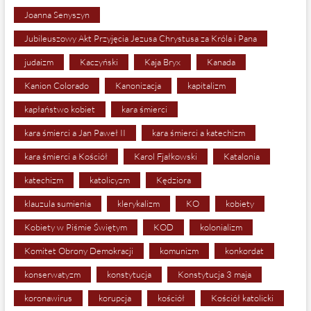
Joanna Senyszyn
Jubileuszowy Akt Przyjęcia Jezusa Chrystusa za Króla i Pana
judaizm
Kaczyński
Kaja Bryx
Kanada
Kanion Colorado
Kanonizacja
kapitalizm
kapłaństwo kobiet
kara śmierci
kara śmierci a Jan Paweł II
kara śmierci a katechizm
kara śmierci a Kościół
Karol Fjałkowski
Katalonia
katechizm
katolicyzm
Kędziora
klauzula sumienia
klerykalizm
KO
kobiety
Kobiety w Piśmie Świętym
KOD
kolonializm
Komitet Obrony Demokracji
komunizm
konkordat
konserwatyzm
konstytucja
Konstytucja 3 maja
koronawirus
korupcja
kościół
Kościół katolicki