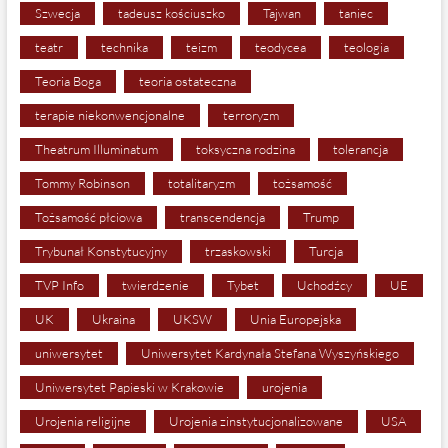
Szwecja
tadeusz kościuszko
Tajwan
taniec
teatr
technika
teizm
teodycea
teologia
Teoria Boga
teoria ostateczna
terapie niekonwencjonalne
terroryzm
Theatrum Illuminatum
toksyczna rodzina
tolerancja
Tommy Robinson
totalitaryzm
tożsamość
Tożsamość płciowa
transcendencja
Trump
Trybunał Konstytucyjny
trzaskowski
Turcja
TVP Info
twierdzenie
Tybet
Uchodźcy
UE
UK
Ukraina
UKSW
Unia Europejska
uniwersytet
Uniwersytet Kardynała Stefana Wyszyńskiego
Uniwersytet Papieski w Krakowie
urojenia
Urojenia religijne
Urojenia zinstytucjonalizowane
USA