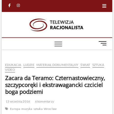
Skip
facebook
in
to
content
Racjona
RACJONALNA
TELEWIZJA
TV
M
e
n
u
EDUKACJA
LUDZIE
MATERIAŁ DOKUMENTALNY
ŚWIAT
SZTUKA
B
VIDEO
u
Zacara da Teramo: Czternastowieczny,
t
t
szczypcoręki i ekstrawagancki czciciel
o
boga podziemi
n
13 września 2016
6 komentarzy
Europa
muzyka
sztuka
Wrocław