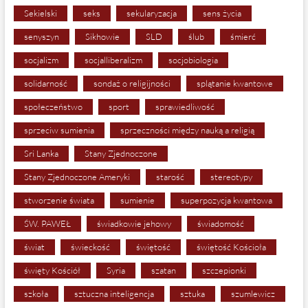
Sekielski
seks
sekularyzacja
sens życia
senyszyn
Sikhowie
SLD
ślub
śmierć
socjalizm
socjalliberalizm
socjobiologia
solidarność
sondaż o religijności
splątanie kwantowe
społeczeństwo
sport
sprawiedliwość
sprzeciw sumienia
sprzeczności między nauką a religią
Sri Lanka
Stany Zjednoczone
Stany Zjednoczone Ameryki
starość
stereotypy
stworzenie świata
sumienie
superpozycja kwantowa
ŚW. PAWEŁ
świadkowie jehowy
świadomość
świat
świeckość
świętość
świętość Kościoła
święty Kościół
Syria
szatan
szczepionki
szkoła
sztuczna inteligencja
sztuka
szumlewicz