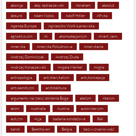
aborcja
abp Jędraszewski
Abraham
absolut
absurd
Adam Nobis
Adolf Hitler
Afryka
Agenda Europe
Agnieszko Wołk-Łaniewska
agnostycyzm
AI
akomodacjonizm
Alvert Jann
Ameryka
Ameryka Południowa
Amerykanie
Andrzej Dominiczak
Andrzej Duda
Andrzej Koraszewski
Angela Merkel
Anglia
antropologia
antyklerykalizm
antykoncepcja
antysemityzm
architektura
argumenty na rzecz istnienia Boga
ateizm
Ateizm
atom
Australia
Austria
autorytaryzm
autyzm
Azja
badania sondażowe
Bali
barok
Beethoven
Belgia
bezwyznaniowość