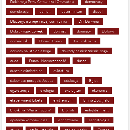
Deklaracja Praw Człowieka i Obywatela
democracy
demokracja
demon
determinizm
diabeł
Dlaczego istnieje raczej coś niż nic?
Dni Darwina
Dobry wojak Szwejk
dogmat
dogmaty
Dołowy
dominiczak
Donald Trump
dość milczenia
dowody na istnienia boga
dowody na nieistnienie boga
duda
Duma i Nowoczesność
dusza
dusza nieśmiertelna
dyktatura
dziewicze poczęcie Jezusa
edukacja
Egipt
egzystencja
ekologia
ekologizm
ekonomia
eksperyment Libeta
ekstremizm
Emilia Dowgiało
Encyklika "Wiara i rozum"
English
enlightenment
epidemia koronawirusa
erich fromm
eschatologia
etyka
etyka katolicka
etyka świecka
Europa