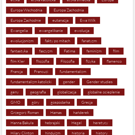
Europa Wschodnia
Europa Zachodnia
Europa Zachodnie
eutanazja
Ewa Wilk
Ewangelia
ewangelikanie
ewolucja
ewolucjonizm
fakty po mitach
fanatyzm
fantastyka
faszyzm
Fatima
feminizm
film
film Kler
filozofia
Filozofia
fizyka
flamenco
Francja
Francuzi
fundamentalizm
fundamentalizm katolicki
gender
Gender studies
geny
geografia
globalizacja
globalne ocieplenie
GMO
góry
gospodarka
Grecja
Grzegorz Roman
Hamas
hańderek
Hanna Bakuła
hebrajski
Hegel
heretycy
Hilary Clinton
hinduizm
historia
history