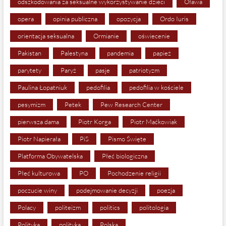
odszkodowania za seksualne wykorzystywanie dzieci
Oława
opera
opinia publiczna
opozycja
Ordo Iuris
orientacja seksualna
Ormianie
oświecenie
Pakistan
Palestyna
pandemia
papież
parytety
Paryż
pasje
patriotyzm
Paulina Łopatniuk
pedofilia
pedofilia w kościele
pesymizm
Petek
Pew Research Center
pierwsza dama
Piotr Korga
Piotr Maćkowiak
Piotr Napierała
PiS
Pismo Święte
Platforma Obywatelska
Płeć biologiczna
Płeć kulturowa
PO
Pochodzenie religii
poczucie winy
podejmowanie decyzji
poezja
Polacy
politeizm
politics
politologia
Polityka
polityka
Polska