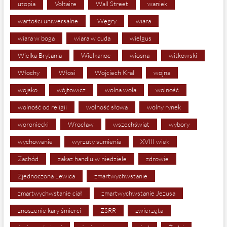
utopia
Voltaire
Wall Street
waniek
wartości uniwersalne
Węgry
wiara
wiara w boga
wiara w cuda
wielgus
Wielka Brytania
Wielkanoc
wiosna
witkowski
Włochy
Włosi
Wojciech Kral
wojna
wojsko
wójtowicz
wolna wola
wolność
wolność od religii
wolność słowa
wolny rynek
woroniecki
Wrocław
wszechświat
wybory
wychowanie
wyrzuty sumienia
XVIII wiek
Zachód
zakaz handlu w niedziele
zdrowie
Zjednoczona Lewica
zmartwychwstanie
zmartwychwstanie ciał
zmartwychwstanie Jezusa
znoszenie kary śmierci
ZSRR
zwierzęta