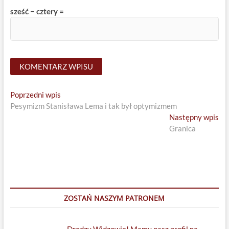
sześć − cztery =
Nawigacja
Previous
Poprzedni wpis
post:
Pesymizm Stanisława Lema i tak był optymizmem
wpisu
Ne
Następny wpis
pos
Granica
ZOSTAŃ NASZYM PATRONEM