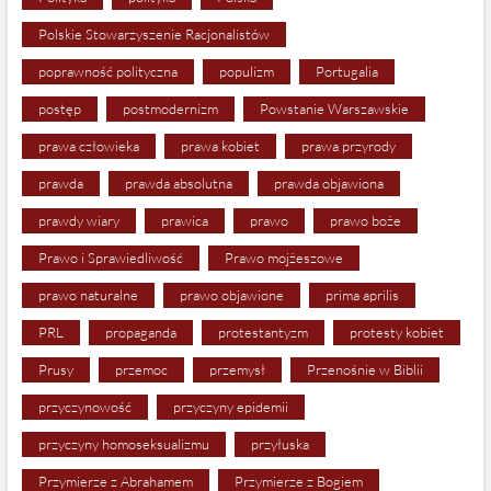
Polskie Stowarzyszenie Racjonalistów
poprawność polityczna
populizm
Portugalia
postęp
postmodernizm
Powstanie Warszawskie
prawa człowieka
prawa kobiet
prawa przyrody
prawda
prawda absolutna
prawda objawiona
prawdy wiary
prawica
prawo
prawo boże
Prawo i Sprawiedliwość
Prawo mojżeszowe
prawo naturalne
prawo objawione
prima aprilis
PRL
propaganda
protestantyzm
protesty kobiet
Prusy
przemoc
przemysł
Przenośnie w Biblii
przyczynowość
przyczyny epidemii
przyczyny homoseksualizmu
przyłuska
Przymierze z Abrahamem
Przymierze z Bogiem