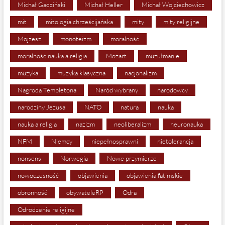
Michał Gadziński
Michał Heller
Michał Wojciechowicz
mit
mitologia chrześcijańska
mity
mity religijne
Mojżesz
monoteizm
moralność
moralność nauka a religia
Mozart
muzułmanie
muzyka
muzyka klasyczna
nacjonalizm
Nagroda Templetona
Naród wybrany
narodowcy
narodziny Jezusa
NATO
natura
nauka
nauka a religia
nazizm
neoliberalizm
neuronauka
NFM
Niemcy
niepełnosprawni
nietolerancja
nonsens
Norwegia
Nowe przymierze
nowoczesność
objawienia
objawienia fatimskie
obronność
obywateleRP
Odra
Odrodzenie religijne