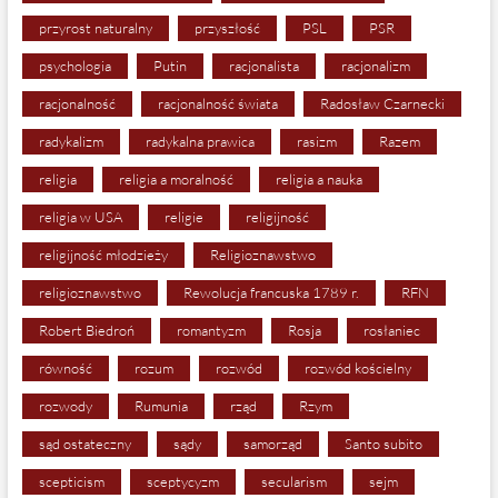
przyrost naturalny
przyszłość
PSL
PSR
psychologia
Putin
racjonalista
racjonalizm
racjonalność
racjonalność świata
Radosław Czarnecki
radykalizm
radykalna prawica
rasizm
Razem
religia
religia a moralność
religia a nauka
religia w USA
religie
religijność
religijność młodzieży
Religioznawstwo
religioznawstwo
Rewolucja francuska 1789 r.
RFN
Robert Biedroń
romantyzm
Rosja
rosłaniec
równość
rozum
rozwód
rozwód kościelny
rozwody
Rumunia
rząd
Rzym
sąd ostateczny
sądy
samorząd
Santo subito
scepticism
sceptycyzm
secularism
sejm