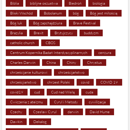
Biblia
biblijne oszustwa
Biedroń
biologia
Bliski Wschód
Bobolanum
bóg
Bóg jest miłością
Bóg luk
Bóg zapchajdziura
Brave Festival
Brazylia
Brexit
Brytyjczycy
buddyzm
catholic church
CBOS
Centrum Kopernika Badań Interdyscyplinarnych
cenzura
Charles Darwin
China
Chiny
Chrystus
chrześcijanie kulturowi
chrześcijaństwo
chrześcjiaństwo
chrzest Polski
covid
COVID 19
covid19
cud
Cud nad Wisłą
cuda
Ćwiczenia z ateizmu
Cyryl i Metody
cywilizacja
Czechy
Czesław Cyrul
darwin
David Hume
Dawkin
Dekalog