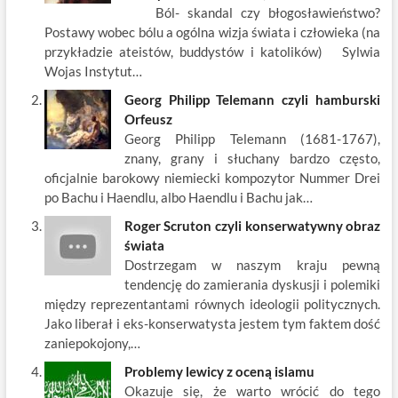
Ból- skandal czy błogosławieństwo?
o
n
Postawy wobec bólu a ogólna wizja świata i człowieka (na
k
przykładzie ateistów, buddystów i katolików) Sylwia
Wojas Instytut…
Georg Philipp Telemann czyli hamburski
Orfeusz
Georg Philipp Telemann (1681-1767),
znany, grany i słuchany bardzo często,
oficjalnie barokowy niemiecki kompozytor Nummer Drei
po Bachu i Haendlu, albo Haendlu i Bachu jak…
Roger Scruton czyli konserwatywny obraz
świata
Dostrzegam w naszym kraju pewną
tendencję do zamierania dyskusji i polemiki
między reprezentantami równych ideologii politycznych.
Jako liberał i eks-konserwatysta jestem tym faktem dość
zaniepokojony,…
Problemy lewicy z oceną islamu
Okazuje się, że warto wrócić do tego