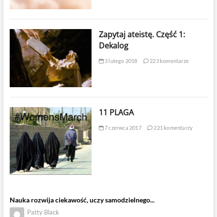
Zapytaj ateistę. Część 1:
Dekalog
3 lutego 2018
223 komentarze
11 PLAGA
7 czerwca 2017
221 komentarzy
Nauka rozwija ciekawość, uczy samodzielnego...
Patty Black