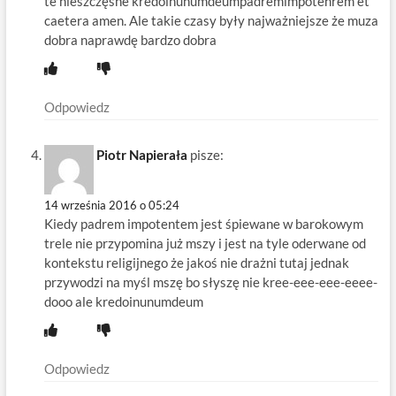
te nieszczęsne kredoinunumdeumpadremimpotenrem et
caetera amen. Ale takie czasy były najważniejsze że muza
dobra naprawdę bardzo dobra
Odpowiedz
Piotr Napierała
pisze:
14 września 2016 o 05:24
Kiedy padrem impotentem jest śpiewane w barokowym
trele nie przypomina już mszy i jest na tyle oderwane od
kontekstu religijnego że jakoś nie drażni tutaj jednak
przywodzi na myśl mszę bo słyszę nie kree-eee-eee-eeee-
dooo ale kredoinunumdeum
Odpowiedz