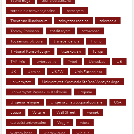
Teoria Boga
teoria ostateczna
terapie niekonwencjonalne
terroryzm
Theatrum Illuminatum
toksyczna rodzina
tolerancja
Tommy Robinson
totalitaryzm
tożsamość
Tożsamość płciowa
transcendencja
Trump
Trybunał Konstytucyjny
trzaskowski
Turcja
TVP Info
twierdzenie
Tybet
Uchodźcy
UE
UK
Ukraina
UKSW
Unia Europejska
uniwersytet
Uniwersytet Kardynała Stefana Wyszyńskiego
Uniwersytet Papieski w Krakowie
urojenia
Urojenia religijne
Urojenia zinstytucjonalizowane
USA
utopia
Voltaire
Wall Street
waniek
wartości uniwersalne
Węgry
wiara
wiara w boga
wiara w cuda
wielgus