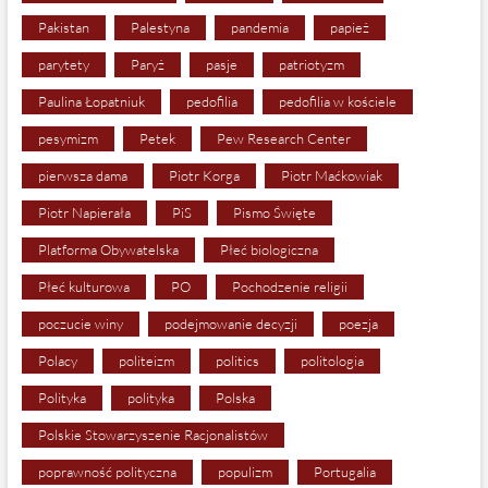
Pakistan
Palestyna
pandemia
papież
parytety
Paryż
pasje
patriotyzm
Paulina Łopatniuk
pedofilia
pedofilia w kościele
pesymizm
Petek
Pew Research Center
pierwsza dama
Piotr Korga
Piotr Maćkowiak
Piotr Napierała
PiS
Pismo Święte
Platforma Obywatelska
Płeć biologiczna
Płeć kulturowa
PO
Pochodzenie religii
poczucie winy
podejmowanie decyzji
poezja
Polacy
politeizm
politics
politologia
Polityka
polityka
Polska
Polskie Stowarzyszenie Racjonalistów
poprawność polityczna
populizm
Portugalia