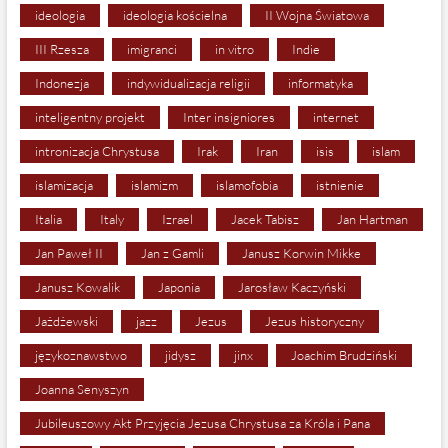
ideologia
ideologia kościelna
II Wojna Światowa
III Rzesza
imigranci
in vitro
Indie
Indonezja
indywidualizacja religii
informatyka
inteligentny projekt
Inter insigniores
internet
intronizacja Chrystusa
Irak
Iran
isis
islam
islamizacja
islamizm
islamofobia
istnienie
Italia
Italy
Izrael
Jacek Tabisz
Jan Hartman
Jan Paweł II
Jan z Gamli
Janusz Korwin Mikke
Janusz Kowalik
Japonia
Jarosław Kaczyński
Jażdżewski
jazz
Jezus
Jezus historyczny
językoznawstwo
jidysz
jinx
Joachim Brudziński
Joanna Senyszyn
Jubileuszowy Akt Przyjęcia Jezusa Chrystusa za Króla i Pana