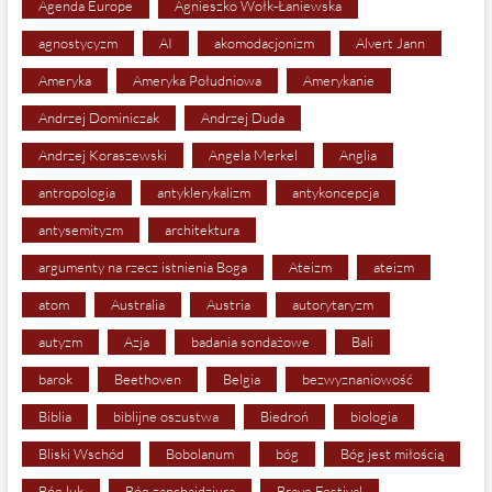
Agenda Europe
Agnieszko Wołk-Łaniewska
agnostycyzm
AI
akomodacjonizm
Alvert Jann
Ameryka
Ameryka Południowa
Amerykanie
Andrzej Dominiczak
Andrzej Duda
Andrzej Koraszewski
Angela Merkel
Anglia
antropologia
antyklerykalizm
antykoncepcja
antysemityzm
architektura
argumenty na rzecz istnienia Boga
Ateizm
ateizm
atom
Australia
Austria
autorytaryzm
autyzm
Azja
badania sondażowe
Bali
barok
Beethoven
Belgia
bezwyznaniowość
Biblia
biblijne oszustwa
Biedroń
biologia
Bliski Wschód
Bobolanum
bóg
Bóg jest miłością
Bóg luk
Bóg zapchajdziura
Brave Festival