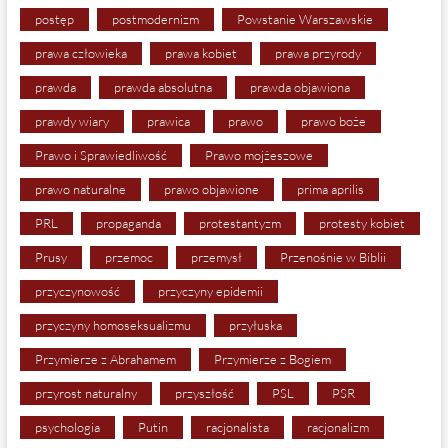
postęp
postmodernizm
Powstanie Warszawskie
prawa człowieka
prawa kobiet
prawa przyrody
prawda
prawda absolutna
prawda objawiona
prawdy wiary
prawica
prawo
prawo boże
Prawo i Sprawiedliwość
Prawo mojżeszowe
prawo naturalne
prawo objawione
prima aprilis
PRL
propaganda
protestantyzm
protesty kobiet
Prusy
przemoc
przemysł
Przenośnie w Biblii
przyczynowość
przyczyny epidemii
przyczyny homoseksualizmu
przyłuska
Przymierze z Abrahamem
Przymierze z Bogiem
przyrost naturalny
przyszłość
PSL
PSR
psychologia
Putin
racjonalista
racjonalizm