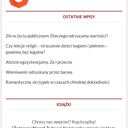
OSTATNIE WPISY
Zło w życiu publicznym. Dlaczego odrzucamy wartości?
Czy lekcje religii – straszenie dzieci bogiem i piekłem –
powinny być legalne?
Ateizm egzystencjalny. Za i przeciw
Wieniawski odzyskany przez barwy.
Romantyczny skrzypek w czasach chłodnej dokładności
KSIĄŻKI
Chcesz nas weprzeć? Kup książkę!
"Żołnierz i filozof. Tadeusz Kościuszko przeciw królom,