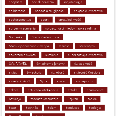
socjalizm
socjalliberalizm
socjobiologia
solidarność
sondaż o religijności
splątanie kwantowe
społeczeństwo
sport
sprawiedliwość
sprzeciw sumienia
sprzeczności między nauką a religią
Sri Lanka
Stany Zjednoczone
Stany Zjednoczone Ameryki
starość
stereotypy
stworzenie świata
sumienie
superpozycja kwantowa
ŚW. PAWEŁ
świadkowie jehowy
świadomość
świat
świeckość
świętość
świętość Kościoła
święty Kościół
Syria
szatan
szczepionki
szkoła
sztuczna inteligencja
sztuka
szumlewicz
Szwecja
tadeusz kościuszko
Tajwan
taniec
teatr
technika
teizm
teodycea
teologia