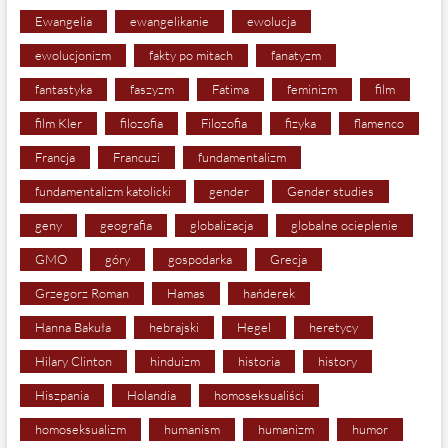
Ewangelia
ewangelikanie
ewolucja
ewolucjonizm
fakty po mitach
fanatyzm
fantastyka
faszyzm
Fatima
feminizm
film
film Kler
filozofia
Filozofia
fizyka
flamenco
Francja
Francuzi
fundamentalizm
fundamentalizm katolicki
gender
Gender studies
geny
geografia
globalizacja
globalne ocieplenie
GMO
góry
gospodarka
Grecja
Grzegorz Roman
Hamas
hańderek
Hanna Bakuła
hebrajski
Hegel
heretycy
Hilary Clinton
hinduizm
historia
history
Hiszpania
Holandia
homoseksualiści
homoseksualizm
humanism
humanizm
humor