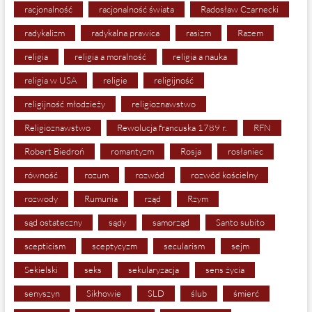
racjonalność
racjonalność świata
Radosław Czarnecki
radykalizm
radykalna prawica
rasizm
Razem
religia
religia a moralność
religia a nauka
religia w USA
religie
religijność
religijność młodzieży
religioznawstwo
Religioznawstwo
Rewolucja francuska 1789 r.
RFN
Robert Biedroń
romantyzm
Rosja
rosłaniec
równość
rozum
rozwód
rozwód kościelny
rozwody
Rumunia
rząd
Rzym
sąd ostateczny
sądy
samorząd
Santo subito
scepticism
sceptycyzm
secularism
sejm
Sekielski
seks
sekularyzacja
sens życia
senyszyn
Sikhowie
SLD
ślub
śmierć