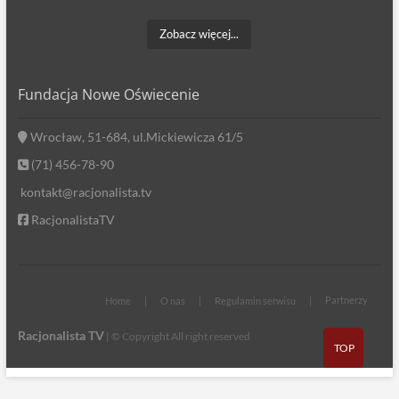
Zobacz więcej...
Fundacja Nowe Oświecenie
Wrocław, 51-684, ul.Mickiewicza 61/5
(71) 456-78-90
kontakt@racjonalista.tv
RacjonalistaTV
Partnerzy
Home
O nas
Regulamin serwisu
Racjonalista TV
| © Copyright All right reserved
TOP