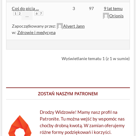
Coś do picia …
3
97
9 lat temu
1
2
6
7
…
Orionis
Zapoczątkowany przez:
Alvert Jann
w:
Zdrowie i medycyna
Wyświetlanie tematu 1 (z 1 w sumie)
ZOSTAŃ NASZYM PATRONEM
Drodzy Widzowie! Mamy nasz profil na
Patronite. Tu można wejść by wspomóc nas
choćby drobną kwotą. W zamian oferujemy
różne formy podziękowań i korzyści.