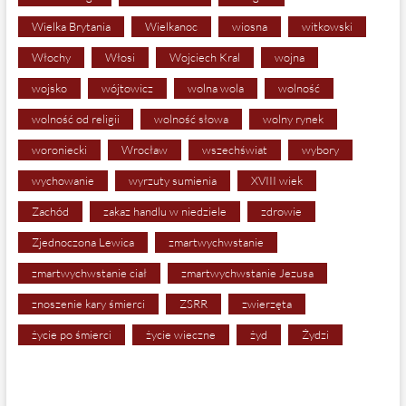
Wielka Brytania
Wielkanoc
wiosna
witkowski
Włochy
Włosi
Wojciech Kral
wojna
wojsko
wójtowicz
wolna wola
wolność
wolność od religii
wolność słowa
wolny rynek
woroniecki
Wrocław
wszechświat
wybory
wychowanie
wyrzuty sumienia
XVIII wiek
Zachód
zakaz handlu w niedziele
zdrowie
Zjednoczona Lewica
zmartwychwstanie
zmartwychwstanie ciał
zmartwychwstanie Jezusa
znoszenie kary śmierci
ZSRR
zwierzęta
życie po śmierci
życie wieczne
żyd
Żydzi