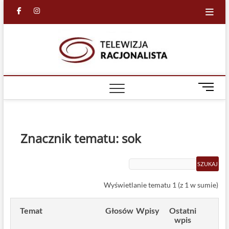
Skip
facebook
in
to
content
Racjona
RACJONALNA
TELEWIZJA
TV
M
e
n
u
B
Znacznik tematu: sok
u
t
t
o
Wyświetlanie tematu 1 (z 1 w sumie)
n
Temat
Głosów
Wpisy
Ostatni
wpis