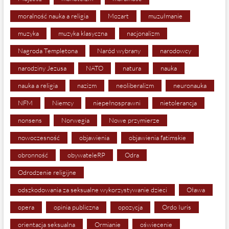
moralność nauka a religia
Mozart
muzułmanie
muzyka
muzyka klasyczna
nacjonalizm
Nagroda Templetona
Naród wybrany
narodowcy
narodziny Jezusa
NATO
natura
nauka
nauka a religia
nazizm
neoliberalizm
neuronauka
NFM
Niemcy
niepełnosprawni
nietolerancja
nonsens
Norwegia
Nowe przymierze
nowoczesność
objawienia
objawienia fatimskie
obronność
obywateleRP
Odra
Odrodzenie religijne
odszkodowania za seksualne wykorzystywanie dzieci
Oława
opera
opinia publiczna
opozycja
Ordo Iuris
orientacja seksualna
Ormianie
oświecenie