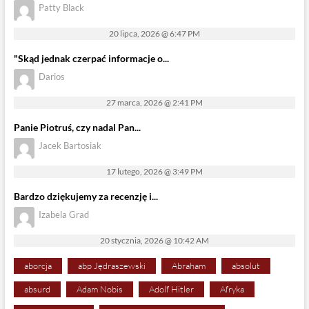
Patty Black
20 lipca, 2026 @ 6:47 PM
"Skąd jednak czerpać informacje o...
Darios
27 marca, 2026 @ 2:41 PM
Panie Piotruś, czy nadal Pan...
Jacek Bartosiak
17 lutego, 2026 @ 3:49 PM
Bardzo dziękujemy za recenzję i...
Izabela Grad
20 stycznia, 2026 @ 10:42 AM
aborcja
abp Jędraszewski
Abraham
absolut
absurd
Adam Nobis
Adolf Hitler
Afryka