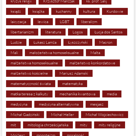
kryzys religii
Krzysztof Marczak
ks. prof. Salij
ksiądz
książka
kuchanny
kultura
Kurdowie
laicyzacja
lewica
LGBT
liberalizm
libertarianizm
literatura
Logos
Łucja dos Santos
Ludzie
Łukasz Lamża
Łyszczyński
Macron
Mali
małożeństwa homoseksualne
Malta
małżeństwa homoseksualne
małżeństwo konkordatowe
małżeństwo kościelne
Mariusz Adamski
matematyczność świata
matematyka
matka teresa z kalkuty
mechanika kwantowa
media
medycyna
medycyna alternatywna
mesjasz
Michał Gadziński
Michał Heller
Michał Wojciechowicz
mit
mitologia chrześcijańska
mity
mity religijne
Mojżesz
monoteizm
moralność