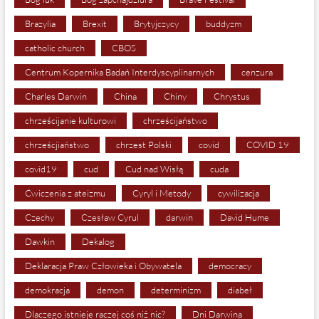
Brazylia
Brexit
Brytyjczycy
buddyzm
catholic church
CBOS
Centrum Kopernika Badań Interdyscyplinarnych
cenzura
Charles Darwin
China
Chiny
Chrystus
chrześcijanie kulturowi
chrześcijaństwo
chrześcjiaństwo
chrzest Polski
covid
COVID 19
covid19
cud
Cud nad Wisłą
cuda
Ćwiczenia z ateizmu
Cyryl i Metody
cywilizacja
Czechy
Czesław Cyrul
darwin
David Hume
Dawkin
Dekalog
Deklaracja Praw Człowieka i Obywatela
democracy
demokracja
demon
determinizm
diabeł
Dlaczego istnieje raczej coś niż nic?
Dni Darwina