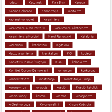
judaizm
Kaczyński
Kaja Bryx
Kanada
Kanion Colorado
Kanonizacja
kapitalizm
kapłaństwo kobiet
kara śmierci
kara śmierci a Jan Paweł II
kara śmierci a katechizm
kara śmierci a Kościół
Karol Fjałkowski
Katalonia
katechizm
katolicyzm
Kędziora
klauzula sumienia
klerykalizm
KO
kobiety
Kobiety w Piśmie Świętym
KOD
kolonializm
Komitet Obrony Demokracji
komunizm
konkordat
konserwatyzm
konstytucja
Konstytucja 3 maja
koronawirus
korupcja
kościół
Kościół katolicki
kościół mocy
kosmici
kosmos
kreacjonizm
królestwo boze
Krytyka religii
Kryzys Kościoła