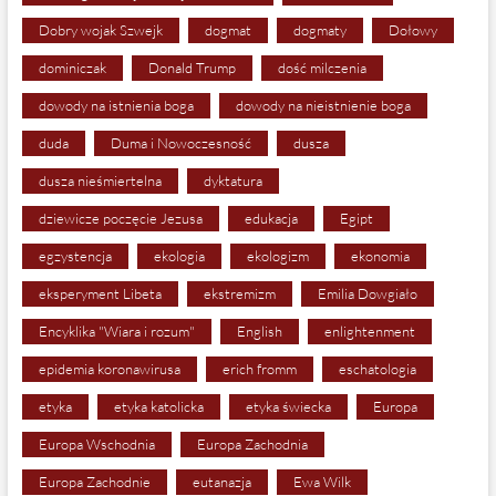
Dobry wojak Szwejk
dogmat
dogmaty
Dołowy
dominiczak
Donald Trump
dość milczenia
dowody na istnienia boga
dowody na nieistnienie boga
duda
Duma i Nowoczesność
dusza
dusza nieśmiertelna
dyktatura
dziewicze poczęcie Jezusa
edukacja
Egipt
egzystencja
ekologia
ekologizm
ekonomia
eksperyment Libeta
ekstremizm
Emilia Dowgiało
Encyklika "Wiara i rozum"
English
enlightenment
epidemia koronawirusa
erich fromm
eschatologia
etyka
etyka katolicka
etyka świecka
Europa
Europa Wschodnia
Europa Zachodnia
Europa Zachodnie
eutanazja
Ewa Wilk