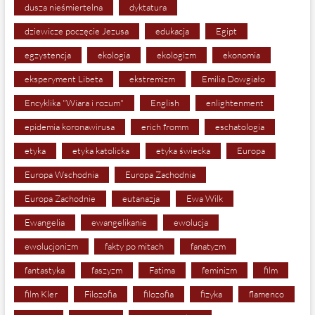
dusza nieśmiertelna
dyktatura
dziewicze poczęcie Jezusa
edukacja
Egipt
egzystencja
ekologia
ekologizm
ekonomia
eksperyment Libeta
ekstremizm
Emilia Dowgiało
Encyklika "Wiara i rozum"
English
enlightenment
epidemia koronawirusa
erich fromm
eschatologia
etyka
etyka katolicka
etyka świecka
Europa
Europa Wschodnia
Europa Zachodnia
Europa Zachodnie
eutanazja
Ewa Wilk
Ewangelia
ewangelikanie
ewolucja
ewolucjonizm
fakty po mitach
fanatyzm
fantastyka
faszyzm
Fatima
feminizm
film
film Kler
Filozofia
filozofia
fizyka
flamenco