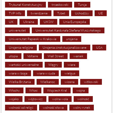
Trybunał Konstytucyjny
trzaskowski
Turcja
TVP Info
twierdzenie
Tybet
Uchodźcy
UE
UK
Ukraina
UKSW
Unia Europejska
uniwersytet
Uniwersytet Kardynała Stefana Wyszyńskiego
Uniwersytet Papieski w Krakowie
urojenia
Urojenia religijne
Urojenia zinstytucjonalizowane
USA
utopia
Voltaire
Wall Street
waniek
wartości uniwersalne
Węgry
wiara
wiara w boga
wiara w cuda
wielgus
Wielka Brytania
Wielkanoc
wiosna
witkowski
Włochy
Włosi
Wojciech Kral
wojna
wojsko
wójtowicz
wolna wola
wolność
wolność od religii
wolność słowa
wolny rynek