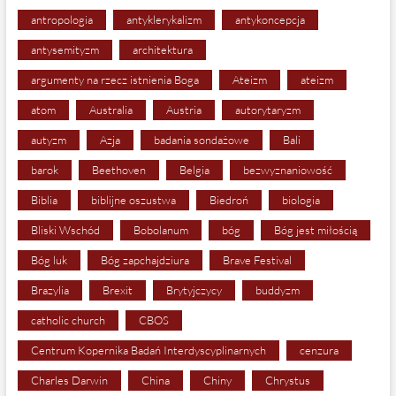
antropologia
antyklerykalizm
antykoncepcja
antysemityzm
architektura
argumenty na rzecz istnienia Boga
Ateizm
ateizm
atom
Australia
Austria
autorytaryzm
autyzm
Azja
badania sondażowe
Bali
barok
Beethoven
Belgia
bezwyznaniowość
Biblia
biblijne oszustwa
Biedroń
biologia
Bliski Wschód
Bobolanum
bóg
Bóg jest miłością
Bóg luk
Bóg zapchajdziura
Brave Festival
Brazylia
Brexit
Brytyjczycy
buddyzm
catholic church
CBOS
Centrum Kopernika Badań Interdyscyplinarnych
cenzura
Charles Darwin
China
Chiny
Chrystus