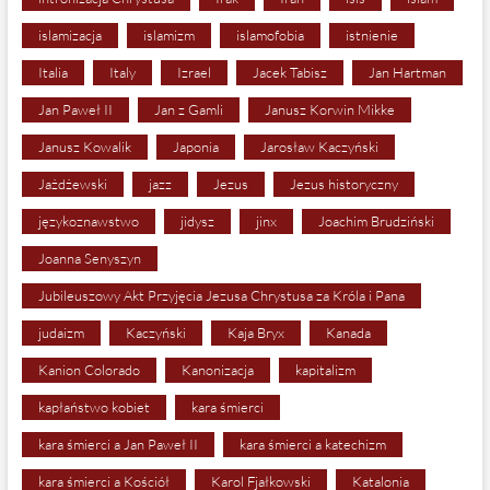
islamizacja
islamizm
islamofobia
istnienie
Italia
Italy
Izrael
Jacek Tabisz
Jan Hartman
Jan Paweł II
Jan z Gamli
Janusz Korwin Mikke
Janusz Kowalik
Japonia
Jarosław Kaczyński
Jażdżewski
jazz
Jezus
Jezus historyczny
językoznawstwo
jidysz
jinx
Joachim Brudziński
Joanna Senyszyn
Jubileuszowy Akt Przyjęcia Jezusa Chrystusa za Króla i Pana
judaizm
Kaczyński
Kaja Bryx
Kanada
Kanion Colorado
Kanonizacja
kapitalizm
kapłaństwo kobiet
kara śmierci
kara śmierci a Jan Paweł II
kara śmierci a katechizm
kara śmierci a Kościół
Karol Fjałkowski
Katalonia