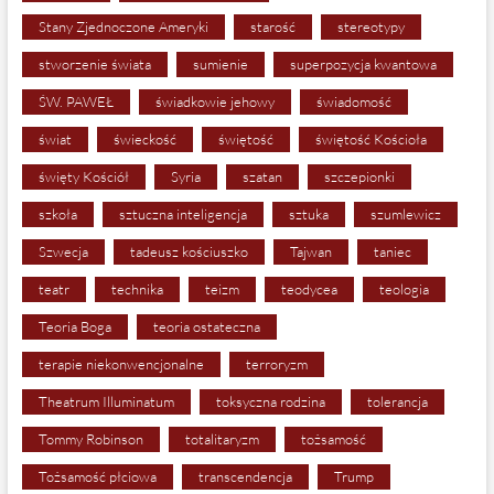
Stany Zjednoczone Ameryki
starość
stereotypy
stworzenie świata
sumienie
superpozycja kwantowa
ŚW. PAWEŁ
świadkowie jehowy
świadomość
świat
świeckość
świętość
świętość Kościoła
święty Kościół
Syria
szatan
szczepionki
szkoła
sztuczna inteligencja
sztuka
szumlewicz
Szwecja
tadeusz kościuszko
Tajwan
taniec
teatr
technika
teizm
teodycea
teologia
Teoria Boga
teoria ostateczna
terapie niekonwencjonalne
terroryzm
Theatrum Illuminatum
toksyczna rodzina
tolerancja
Tommy Robinson
totalitaryzm
tożsamość
Tożsamość płciowa
transcendencja
Trump