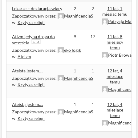
Lekarze – deklaracja wiary
2
2
11 lat, 1
miesiąc temu
Zapoczątkowany przez:
MagnificencjaS
Patrycja Maria
w:
Krytyka religii
Atizm jedyną droga do
9
17
11 lat, 8
miesięcy
1
2
szczęścia
temu
Zapoczątkowany przez:
eko logik
Piotr Browarsk
w:
Ateizm
Ateistą jestem….
1
1
12 lat, 4
miesiące
Zapoczątkowany przez:
MagnificencjaS
temu
w:
Krytyka religii
MagnificencjaS
Ateistą jestem….
1
1
12 lat, 4
miesiące
Zapoczątkowany przez:
MagnificencjaS
temu
w:
Krytyka religii
MagnificencjaS