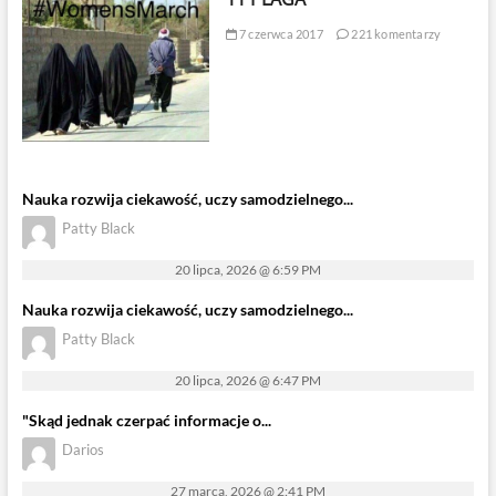
7 czerwca 2017
221 komentarzy
Nauka rozwija ciekawość, uczy samodzielnego...
Patty Black
20 lipca, 2026 @ 6:59 PM
Nauka rozwija ciekawość, uczy samodzielnego...
Patty Black
20 lipca, 2026 @ 6:47 PM
"Skąd jednak czerpać informacje o...
Darios
27 marca, 2026 @ 2:41 PM