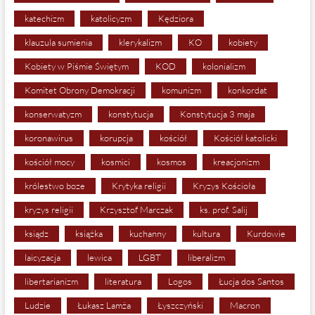
katechizm
katolicyzm
Kędziora
klauzula sumienia
klerykalizm
KO
kobiety
Kobiety w Piśmie Świętym
KOD
kolonializm
Komitet Obrony Demokracji
komunizm
konkordat
konserwatyzm
konstytucja
Konstytucja 3 maja
koronawirus
korupcja
kościół
Kościół katolicki
kościół mocy
kosmici
kosmos
kreacjonizm
królestwo boze
Krytyka religii
Kryzys Kościoła
kryzys religii
Krzysztof Marczak
ks. prof. Salij
ksiądz
książka
kuchanny
kultura
Kurdowie
laicyzacja
lewica
LGBT
liberalizm
libertarianizm
literatura
Logos
Łucja dos Santos
Ludzie
Łukasz Lamża
Łyszczyński
Macron