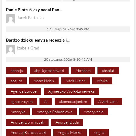
Panie Piotruś, czy nadal Pan...
Jacek Bartosiak
17 lutego, 2026 @ 3:49 PM
Bardzo dziękujemy za recenzję i...
Izabela Grad
20 stycznia, 2026 @ 10:42 AM
aborcja
abp Jędraszewski
Abraham
absolut
absurd
Adam Nobis
Adolf Hitler
Afryka
Agenda Europe
Agnieszko Wołk-Łaniewska
agnostycyzm
AI
akomodacjonizm
Alvert Jann
Ameryka
Ameryka Południowa
Amerykanie
Andrzej Dominiczak
Andrzej Duda
Andrzej Koraszewski
Angela Merkel
Anglia