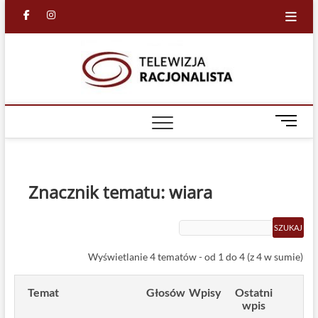
Skip
facebook
in
to
content
Racjona
RACJONALNA
TELEWIZJA
TV
M
e
n
u
B
Znacznik tematu: wiara
u
t
t
o
Wyświetlanie 4 tematów - od 1 do 4 (z 4 w sumie)
n
Temat
Głosów
Wpisy
Ostatni
wpis