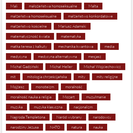
Mali
małożeństwa homoseksualne
Malta
małżeństwa homoseksualne
małżeństwo konkordatowe
małżeństwo kościelne
Mariusz Adamski
matematyczność świata
matematyka
matka teresa z kalkuty
mechanika kwantowa
media
medycyna
medycyna alternatywna
mesjasz
Michał Gadziński
Michał Heller
Michał Wojciechowicz
mit
mitologia chrześcijańska
mity
mity religijne
Mojżesz
monoteizm
moralność
moralność nauka a religia
Mozart
muzułmanie
muzyka
muzyka klasyczna
nacjonalizm
Nagroda Templetona
Naród wybrany
narodowcy
narodziny Jezusa
NATO
natura
nauka