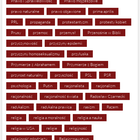
Prawo i Sprawiedliwość
Prawo mojżeszowe
prawo naturalne
prawo objawione
prima aprilis
PRL
propaganda
protestantyzm
protesty kobiet
Prusy
przemoc
przemysł
Przenośnie w Biblii
przyczynowość
przyczyny epidemii
przyczyny homoseksualizmu
przyłuska
Przymierze z Abrahamem
Przymierze z Bogiem
przyrost naturalny
przyszłość
PSL
PSR
psychologia
Putin
racjonalista
racjonalizm
racjonalność
racjonalność świata
Radosław Czarnecki
radykalizm
radykalna prawica
rasizm
Razem
religia
religia a moralność
religia a nauka
religia w USA
religie
religijność
religijność młodzieży
Religioznawstwo