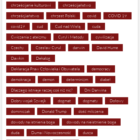
chrześcijanie kulturowi
chrześcijaństwo
chrześcjiaństwo
chrzest Polski
covid
COVID 19
covid19
cud
Cud nad Wisłą
cuda
Ćwiczenia z ateizmu
Cyryl i Metody
cywilizacja
Czechy
Czesław Cyrul
darwin
David Hume
Dawkin
Dekalog
Deklaracja Praw Człowieka i Obywatela
democracy
demokracja
demon
determinizm
diabeł
Dlaczego istnieje raczej coś niż nic?
Dni Darwina
Dobry wojak Szwejk
dogmat
dogmaty
Dołowy
dominiczak
Donald Trump
dość milczenia
dowody na istnienia boga
dowody na nieistnienie boga
duda
Duma i Nowoczesność
dusza