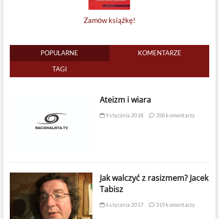
Zamów książkę!
POPULARNE
KOMENTARZE
TAGI
Ateizm i wiara
9 stycznia 2018
358 komentarzy
Jak walczyć z rasizmem? Jacek
Tabisz
6 stycznia 2017
319 komentarzy