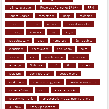
religioznawstwo
Rewolucja francuska 1789 r.
RFN
Robert Biedroń
romantyzm
Rosja
rosłaniec
równość
rozum
rozwód
rozwód kościelny
rozwody
Rumunia
rząd
Rzym
sąd ostateczny
sądy
samorząd
Santo subito
scepticism
sceptycyzm
secularism
sejm
Sekielski
seks
sekularyzacja
sens życia
senyszyn
Sikhowie
SLD
ślub
śmierć
socjalizm
socjalliberalizm
socjobiologia
solidarność
sondaż o religijności
splątanie kwantowe
społeczeństwo
sport
sprawiedliwość
sprzeciw sumienia
sprzeczności między nauką a religią
Sri Lanka
Stany Zjednoczone