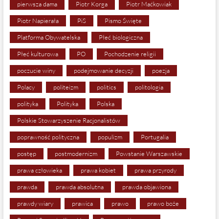
pierwsza dama
Piotr Korga
Piotr Maćkowiak
Piotr Napierała
PiS
Pismo Święte
Platforma Obywatelska
Płeć biologiczna
Płeć kulturowa
PO
Pochodzenie religii
poczucie winy
podejmowanie decyzji
poezja
Polacy
politeizm
politics
politologia
polityka
Polityka
Polska
Polskie Stowarzyszenie Racjonalistów
poprawność polityczna
populizm
Portugalia
postęp
postmodernizm
Powstanie Warszawskie
prawa człowieka
prawa kobiet
prawa przyrody
prawda
prawda absolutna
prawda objawiona
prawdy wiary
prawica
prawo
prawo boże