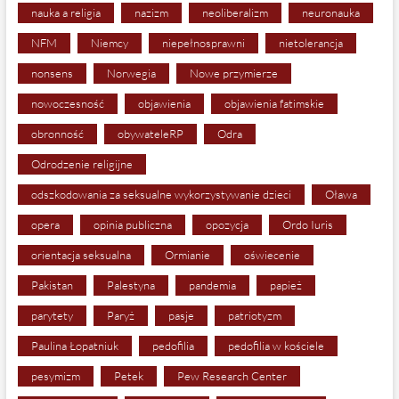
nauka a religia
nazizm
neoliberalizm
neuronauka
NFM
Niemcy
niepełnosprawni
nietolerancja
nonsens
Norwegia
Nowe przymierze
nowoczesność
objawienia
objawienia fatimskie
obronność
obywateleRP
Odra
Odrodzenie religijne
odszkodowania za seksualne wykorzystywanie dzieci
Oława
opera
opinia publiczna
opozycja
Ordo Iuris
orientacja seksualna
Ormianie
oświecenie
Pakistan
Palestyna
pandemia
papież
parytety
Paryż
pasje
patriotyzm
Paulina Łopatniuk
pedofilia
pedofilia w kościele
pesymizm
Petek
Pew Research Center