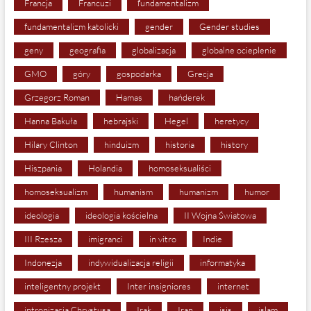
Francja
Francuzi
fundamentalizm
fundamentalizm katolicki
gender
Gender studies
geny
geografia
globalizacja
globalne ocieplenie
GMO
góry
gospodarka
Grecja
Grzegorz Roman
Hamas
hańderek
Hanna Bakuła
hebrajski
Hegel
heretycy
Hilary Clinton
hinduizm
historia
history
Hiszpania
Holandia
homoseksualiści
homoseksualizm
humanism
humanizm
humor
ideologia
ideologia kościelna
II Wojna Światowa
III Rzesza
imigranci
in vitro
Indie
Indonezja
indywidualizacja religii
informatyka
inteligentny projekt
Inter insigniores
internet
intronizacja Chrystusa
Irak
Iran
isis
islam