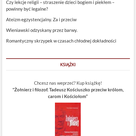
Czy lekcje religii – straszenie dzieci bogiem i piekłem –
powinny być legalne?
Ateizm egzystencjalny. Za i przeciw
Wieniawski odzyskany przez barwy.
Romantyczny skrzypek w czasach chłodnej dokładności
KSIĄŻKI
Chcesz nas weprzeć? Kup książkę!
"Żołnierz i filozof. Tadeusz Kościuszko przeciw królom,
carom i Kościołom”