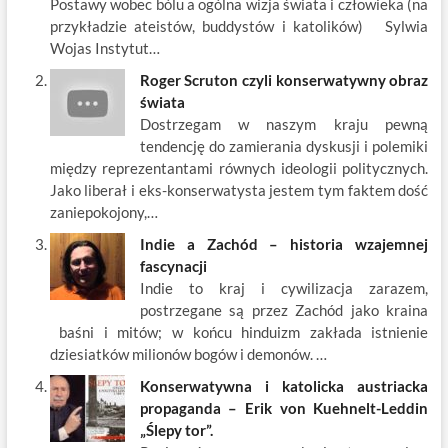
Postawy wobec bólu a ogólna wizja świata i człowieka (na
k
przykładzie ateistów, buddystów i katolików) Sylwia
Wojas Instytut…
Roger Scruton czyli konserwatywny obraz
świata
Dostrzegam w naszym kraju pewną
tendencję do zamierania dyskusji i polemiki
między reprezentantami równych ideologii politycznych.
Jako liberał i eks-konserwatysta jestem tym faktem dość
zaniepokojony,…
Indie a Zachód – historia wzajemnej
fascynacji
Indie to kraj i cywilizacja zarazem,
postrzegane są przez Zachód jako kraina
baśni i mitów; w końcu hinduizm zakłada istnienie
dziesiatków milionów bogów i demonów. …
Konserwatywna i katolicka austriacka
propaganda – Erik von Kuehnelt-Leddin
„Ślepy tor”.