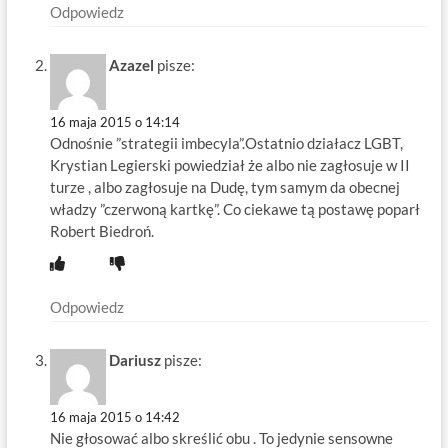
Odpowiedz
Azazel
pisze:
16 maja 2015 o 14:14
Odnośnie ”strategii imbecyla”.Ostatnio działacz LGBT,
Krystian Legierski powiedział że albo nie zagłosuje w II
turze , albo zagłosuje na Dudę, tym samym da obecnej
władzy ”czerwoną kartkę”. Co ciekawe tą postawę poparł
Robert Biedroń.
Odpowiedz
Dariusz
pisze:
16 maja 2015 o 14:42
Nie głosować albo skreślić obu . To jedynie sensowne