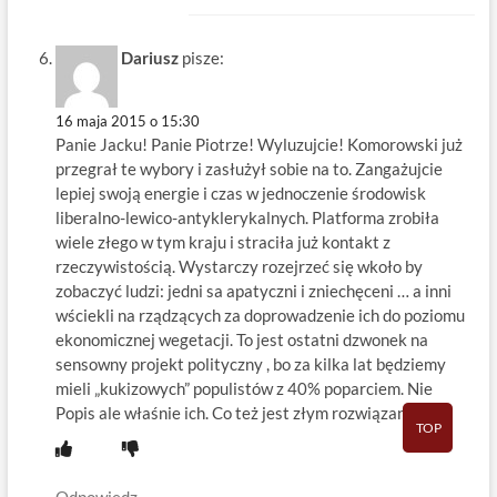
Dariusz
pisze:
16 maja 2015 o 15:30
Panie Jacku! Panie Piotrze! Wyluzujcie! Komorowski już
przegrał te wybory i zasłużył sobie na to. Zangażujcie
lepiej swoją energie i czas w jednoczenie środowisk
liberalno-lewico-antyklerykalnych. Platforma zrobiła
wiele złego w tym kraju i straciła już kontakt z
rzeczywistością. Wystarczy rozejrzeć się wkoło by
zobaczyć ludzi: jedni sa apatyczni i zniechęceni … a inni
wściekli na rządzących za doprowadzenie ich do poziomu
ekonomicznej wegetacji. To jest ostatni dzwonek na
sensowny projekt polityczny , bo za kilka lat będziemy
mieli „kukizowych” populistów z 40% poparciem. Nie
Popis ale właśnie ich. Co też jest złym rozwiązaniem.
TOP