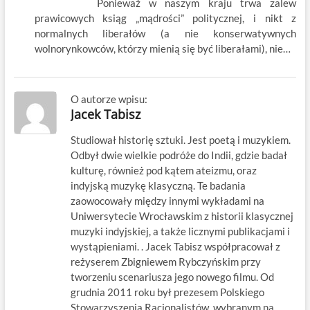
Ponieważ w naszym kraju trwa zalew
prawicowych ksiąg „mądrości” politycznej, i nikt z
normalnych liberałów (a nie konserwatywnych
wolnorynkowców, którzy mienią się być liberałami), nie…
O autorze wpisu:
Jacek Tabisz
Studiował historię sztuki. Jest poetą i muzykiem.
Odbył dwie wielkie podróże do Indii, gdzie badał
kulturę, również pod kątem ateizmu, oraz
indyjską muzykę klasyczną. Te badania
zaowocowały między innymi wykładami na
Uniwersytecie Wrocławskim z historii klasycznej
muzyki indyjskiej, a także licznymi publikacjami i
wystąpieniami. . Jacek Tabisz współpracował z
reżyserem Zbigniewem Rybczyńskim przy
tworzeniu scenariusza jego nowego filmu. Od
grudnia 2011 roku był prezesem Polskiego
Stowarzyszenia Racjonalistów, wybranym na