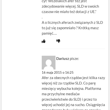
cyt”Wszelakich afer też jest
zdecydowanie więcej. SLD w swoich
czasow nie miało też dotacji z UE.”
.
A o licznych aferach związanych z SLD
to już się zapomniało ? Krótką masz
pamięć….
Dariusz
pisze:
16 maja 2015 o 16:25
Afer za obecnych rządów jest klika razy
więcej niż za rządów SLD. Co parę
miesięcy wybucha kolejna. Platforma
ma przychylne media(w
przeciwieństwie do SLD) i przez to
więcej uchodzi jej na sucho. Osiągnięcia
gospodarcze były większe za czasów