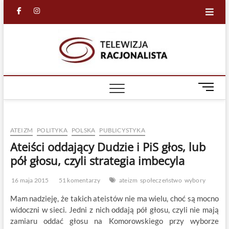
Skip
facebook
in
to
content
Racjona
RACJONALNA
TELEWIZJA
TV
M
e
n
u
ATEIZM
POLITYKA
POLSKA
PUBLICYSTYKA
B
u
Ateiści oddający Dudzie i PiS głos, lub
t
pół głosu, czyli strategia imbecyla
t
o
16 maja 2015
51 komentarzy
ateizm
społeczeństwo
wybory
n
Mam nadzieję, że takich ateistów nie ma wielu, choć są mocno
widoczni w sieci. Jedni z nich oddają pół głosu, czyli nie mają
zamiaru oddać głosu na Komorowskiego przy wyborze