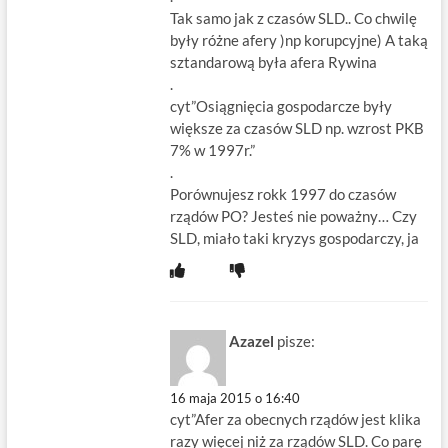
Tak samo jak z czasów SLD.. Co chwilę
były różne afery )np korupcyjne) A taką
sztandarową była afera Rywina
.
cyt”Osiągnięcia gospodarcze były
większe za czasów SLD np. wzrost PKB
7% w 1997r.”
.
Porównujesz rokk 1997 do czasów
rządów PO? Jesteś nie poważny… Czy
SLD, miało taki kryzys gospodarczy, ja
Azazel
pisze:
16 maja 2015 o 16:40
cyt”Afer za obecnych rządów jest klika
razy więcej niż za rządów SLD. Co parę