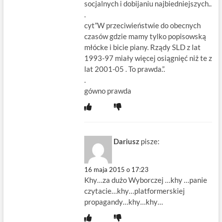
socjalnych i dobijaniu najbiedniejszych..
.
cyt”W przeciwieństwie do obecnych
czasów gdzie mamy tylko popisowską
młócke i bicie piany. Rządy SLD z lat
1993-97 miały więcej osiągnięć niż te z
lat 2001-05 . To prawda.”.
.
gówno prawda
Dariusz
pisze:
16 maja 2015 o 17:23
Khy…za dużo Wyborczej …khy …panie
czytacie…khy…platformerskiej
propagandy…khy…khy…