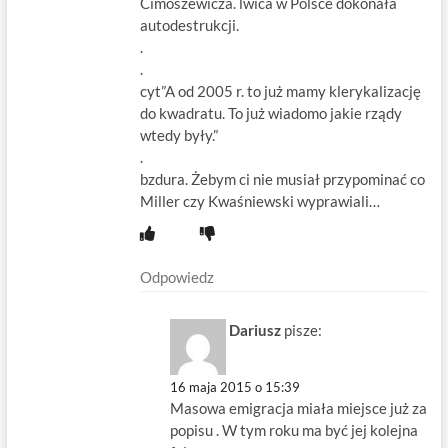
Cimoszewicza. lwica w Polsce dokonała
autodestrukcji.
.
.
cyt”A od 2005 r. to już mamy klerykalizację
do kwadratu. To już wiadomo jakie rządy
wtedy były.”
.
bzdura. Żebym ci nie musiał przypominać co
Miller czy Kwaśniewski wyprawiali…
Odpowiedz
Dariusz
pisze:
16 maja 2015 o 15:39
Masowa emigracja miała miejsce już za
popisu . W tym roku ma być jej kolejna