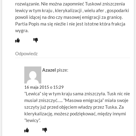
rozwiązanie. Nie można zapomnieć Tuskowi zniszczenia
lewicy w tym kraju , klerykalizacji , wielu afer , gospodarki
powoli idącej na dno czy masowej emigracji za granicę.
Partia Popis ma się nieźle i nie jest istotne która frakcja
wygra.
Odpowiedz
Azazel
pisze:
16 maja 2015 o 15:29
”Lewica” się w tym kraju sama zniszczyła. Tusk nic nie
musiał zniszczyć….. ”Masowa emigracja” miała swoje
szczyty już przed objęciem władzy przez Tuska. Za
klerykalizację, możesz podziękować, między innymi
”lewicy”.