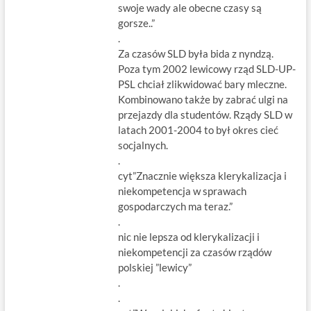
swoje wady ale obecne czasy są
gorsze..”
.
Za czasów SLD była bida z nyndzą.
Poza tym 2002 lewicowy rząd SLD-UP-
PSL chciał zlikwidować bary mleczne.
Kombinowano także by zabrać ulgi na
przejazdy dla studentów. Rządy SLD w
latach 2001-2004 to był okres cieć
socjalnych.
.
cyt”Znacznie większa klerykalizacja i
niekompetencja w sprawach
gospodarczych ma teraz.”
.
nic nie lepsza od klerykalizacji i
niekompetencji za czasów rządów
polskiej ”lewicy”
.
.