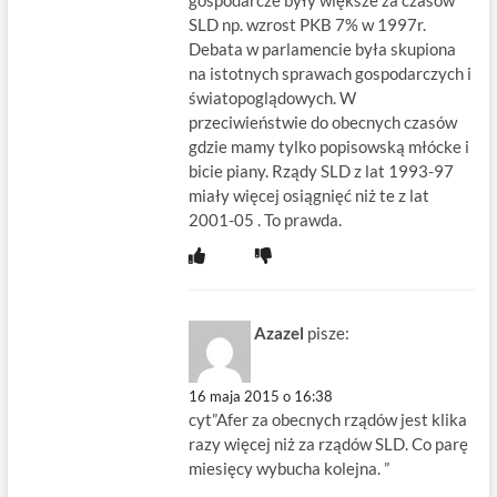
SLD np. wzrost PKB 7% w 1997r.
Debata w parlamencie była skupiona
na istotnych sprawach gospodarczych i
światopoglądowych. W
przeciwieństwie do obecnych czasów
gdzie mamy tylko popisowską młócke i
bicie piany. Rządy SLD z lat 1993-97
miały więcej osiągnięć niż te z lat
2001-05 . To prawda.
Azazel
pisze:
16 maja 2015 o 16:38
cyt”Afer za obecnych rządów jest klika
razy więcej niż za rządów SLD. Co parę
miesięcy wybucha kolejna. ”
.