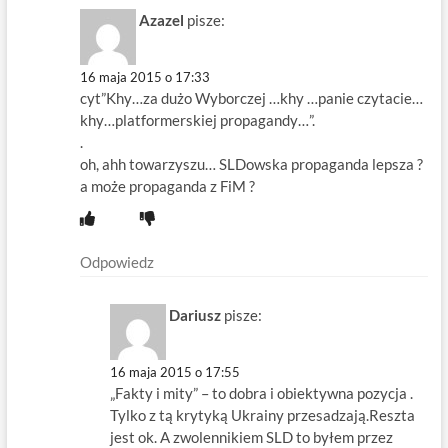
Azazel
pisze:
16 maja 2015 o 17:33
cyt”Khy…za dużo Wyborczej …khy …panie czytacie…
khy…platformerskiej propagandy…”.
.
oh, ahh towarzyszu… SLDowska propaganda lepsza ?
a może propaganda z FiM ?
Odpowiedz
Dariusz
pisze:
16 maja 2015 o 17:55
„Fakty i mity” – to dobra i obiektywna pozycja .
Tylko z tą krytyką Ukrainy przesadzają.Reszta
jest ok. A zwolennikiem SLD to byłem przez