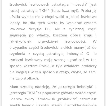
środowisk lewicowych „strategia imbecyla” jest
raczej „strategią TKM” (teraz k…a my!). Próba jej
użycia wynika nie z chęci walki o jakieś lewicowe
ideały, bo dla tych warto by wspierać czasem
lewicowe decyzje PO, ale z cynicznej chęci
sięgnięcia po władzę, kosztem dobra kraju i
jakiejkolwiek prawdziwej lewicowości. W
przypadku części środowisk laickich mamy już do
czynienia z czystą „strategią imbecyla”. O ile
cyniczni lewicowcy mają szansę ugrać coś w ten
sposób kosztem Polski, o tyle działacze prolaiccy
nie wygrają w ten sposób niczego, chyba, że sami
marzą o stołkach.
Mam szczerą nadzieję, że „strategia imbecyla” i
„strategia TKM” są popularne głównie wśród części
liderów lewicy i środowisk „prolaickich”, natomiast
zwykli lewacy i zwykli ateiści i antyklerykałowie