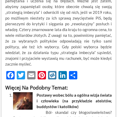
pamiętania i uczenia się na błędach. Ważne jest zatem,
abyśmy zapamiętali osoby, które obecnie chwalą się swoją
„strategią imbecyla” i odwrócili się od nich, jeśli w 2019 roku,
po możliwym niestety za ich sprawą zwycięstwie PiS, będą
pierwszymi do krytyki i sięgania po „rewolucyjny” posłuch i
władzę. Cztery zmarnowane lata dla kraju to ogromna cena, to
wiele miliardów złotych. Z uwagi na to, powinniśmy pamiętać,
że za wybranych polityków odpowiadają nie tylko sami
politycy, ale też ich wyborcy. Gdy polski wyborca będzie
wiedział, że za działania typu „strategia imbecyla” sąsiedzi,
znajomi i przyjaciele wystawią mu rachunek, być może kiedyś
zacznie myśleć.
F
T
E
Pi
W
Li
S
ac
w
m
nt
y
n
h
Więcej Na Podobny Temat:
e
itt
ail
er
k
k
ar
Postawy wobec bólu a ogólna wizja świata
b
er
es
o
e
e
i człowieka (na przykładzie ateistów,
o
t
p
dI
buddystów i katolików)
Ból- skandal czy błogosławieństwo?
o
n