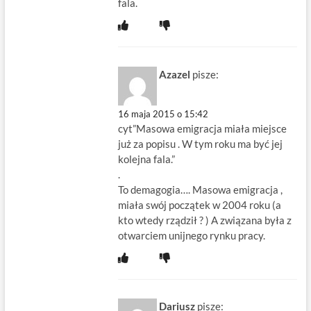
fala.
Azazel
pisze:
16 maja 2015 o 15:42
cyt”Masowa emigracja miała miejsce
już za popisu . W tym roku ma być jej
kolejna fala.”
.
To demagogia…. Masowa emigracja ,
miała swój początek w 2004 roku (a
kto wtedy rządził ? ) A związana była z
otwarciem unijnego rynku pracy.
Dariusz
pisze: