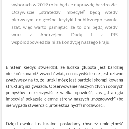
wyborach w 2019 roku będzie naprawdę bardzo źle.
Oczywiście „stratedzy imbecyle” będą wtedy
pierwszymi do głośnej krytyki i publicznego rwania
szat, więc warto pamiętać, że to oni będą wtedy
wraz z Andrzejem Dudą i z PiS
współodpowiedzialni za kondycję naszego kraju.
Einstein kiedyś stwierdził, że ludzka głupota jest bardziej
nieskończona niż wszechświat, co oczywiście nie jest dziwne
zważywszy na to, że ludzki mózg jest bardziej skomplikowaną
strukturą niż gwiazda. Obserwowanie naszych złych i dobrych
pomysłów to rzeczywiście wielka opowieść, zaś „strategia
imbecyla” pokazuje ciemne strony naszych „mózgowych” (bo
nie wypada stwierdzić „intelektualnych”) możliwości.
Dzięki ewolucji naturalnej posiadamy również umiejętność