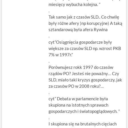
miesięcy wybucha kolejna. ”
.
Tak samo jak z czasów SLD.. Co chwilę
były różne afery )np korupcyjne) A taką
sztandarową była afera Rywina
.
cyt”Osiągnięcia gospodarcze były
większe za czasów SLD np. wzrost PKB
7% w 1997r.”
.
Porównujesz rokk 1997 do czasów
rządów PO? Jesteś nie poważny… Czy
SLD, miało taki kryzys gospodarczy, jak
za czasów PO w 2008 roku?…
.
cyt” Debata w parlamencie była
skupiona na istotnych sprawach
gospodarczych i światopoglądowych. ”
.
I skupiona się na brutalnych cięciach