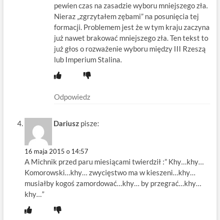
pewien czas na zasadzie wyboru mniejszego zła.
Nieraz „zgrzytałem zębami” na posunięcia tej
formacji. Problemem jest że w tym kraju zaczyna
już nawet brakować mniejszego zła. Ten tekst to
już głos o rozważenie wyboru między III Rzeszą
lub Imperium Stalina.
Odpowiedz
Dariusz
pisze:
16 maja 2015 o 14:57
A Michnik przed paru miesiącami twierdził :” Khy…khy…
Komorowski…khy… zwycięstwo ma w kieszeni…khy…
musiałby kogoś zamordować…khy… by przegrać…khy…
khy…”