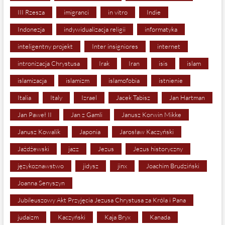
III Rzesza
imigranci
in vitro
Indie
Indonezja
indywidualizacja religii
informatyka
inteligentny projekt
Inter insigniores
internet
intronizacja Chrystusa
Irak
Iran
isis
islam
islamizacja
islamizm
islamofobia
istnienie
Italia
Italy
Izrael
Jacek Tabisz
Jan Hartman
Jan Paweł II
Jan z Gamli
Janusz Korwin Mikke
Janusz Kowalik
Japonia
Jarosław Kaczyński
Jażdżewski
jazz
Jezus
Jezus historyczny
językoznawstwo
jidysz
jinx
Joachim Brudziński
Joanna Senyszyn
Jubileuszowy Akt Przyjęcia Jezusa Chrystusa za Króla i Pana
judaizm
Kaczyński
Kaja Bryx
Kanada