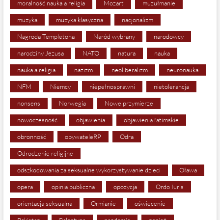
moralność nauka a religia
Mozart
muzułmanie
muzyka
muzyka klasyczna
nacjonalizm
Nagroda Templetona
Naród wybrany
narodowcy
narodziny Jezusa
NATO
natura
nauka
nauka a religia
nazizm
neoliberalizm
neuronauka
NFM
Niemcy
niepełnosprawni
nietolerancja
nonsens
Norwegia
Nowe przymierze
nowoczesność
objawienia
objawienia fatimskie
obronność
obywateleRP
Odra
Odrodzenie religijne
odszkodowania za seksualne wykorzystywanie dzieci
Oława
opera
opinia publiczna
opozycja
Ordo Iuris
orientacja seksualna
Ormianie
oświecenie
Pakistan
Palestyna
pandemia
papież