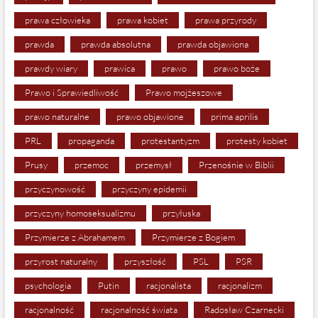
prawa człowieka
prawa kobiet
prawa przyrody
prawda
prawda absolutna
prawda objawiona
prawdy wiary
prawica
prawo
prawo boże
Prawo i Sprawiedliwość
Prawo mojżeszowe
prawo naturalne
prawo objawione
prima aprilis
PRL
propaganda
protestantyzm
protesty kobiet
Prusy
przemoc
przemysł
Przenośnie w Biblii
przyczynowość
przyczyny epidemii
przyczyny homoseksualizmu
przyłuska
Przymierze z Abrahamem
Przymierze z Bogiem
przyrost naturalny
przyszłość
PSL
PSR
psychologia
Putin
racjonalista
racjonalizm
racjonalność
racjonalność świata
Radosław Czarnecki