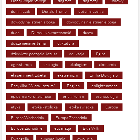
Dobry wojak Szwejk
dogmat
dogmaty
Dołowy
dominiczak
Donald Trump
dość milczenia
dowody na istnienia boga
dowody na nieistnienie boga
duda
Duma i Nowoczesność
dusza
dusza nieśmiertelna
dyktatura
dziewicze poczęcie Jezusa
edukacja
Egipt
egzystencja
ekologia
ekologizm
ekonomia
eksperyment Libeta
ekstremizm
Emilia Dowgiało
Encyklika "Wiara i rozum"
English
enlightenment
epidemia koronawirusa
erich fromm
eschatologia
etyka
etyka katolicka
etyka świecka
Europa
Europa Wschodnia
Europa Zachodnia
Europa Zachodnie
eutanazja
Ewa Wilk
Ewangelia
ewangelikanie
ewolucja