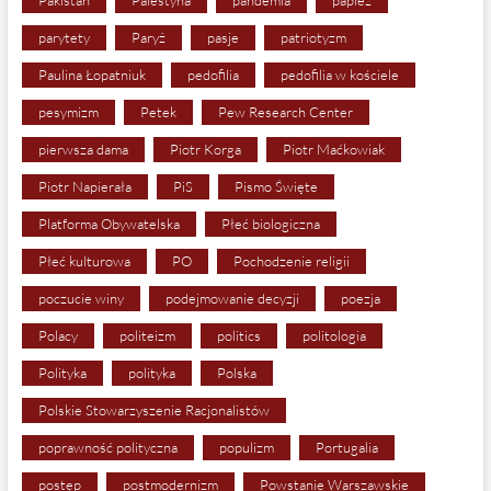
parytety
Paryż
pasje
patriotyzm
Paulina Łopatniuk
pedofilia
pedofilia w kościele
pesymizm
Petek
Pew Research Center
pierwsza dama
Piotr Korga
Piotr Maćkowiak
Piotr Napierała
PiS
Pismo Święte
Platforma Obywatelska
Płeć biologiczna
Płeć kulturowa
PO
Pochodzenie religii
poczucie winy
podejmowanie decyzji
poezja
Polacy
politeizm
politics
politologia
Polityka
polityka
Polska
Polskie Stowarzyszenie Racjonalistów
poprawność polityczna
populizm
Portugalia
postęp
postmodernizm
Powstanie Warszawskie