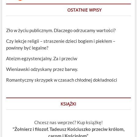
OSTATNIE WPISY
Zło w życiu publicznym. Dlaczego odrzucamy wartości?
Czy lekcje religii – straszenie dzieci bogiem i piekłem –
powinny być legalne?
Ateizm egzystencjalny. Za i przeciw
Wieniawski odzyskany przez barwy.
Romantyczny skrzypek w czasach chłodnej dokładności
KSIĄŻKI
Chcesz nas weprzeć? Kup książkę!
"Żołnierz i filozof. Tadeusz Kościuszko przeciw królom,
carom i Kościołom”