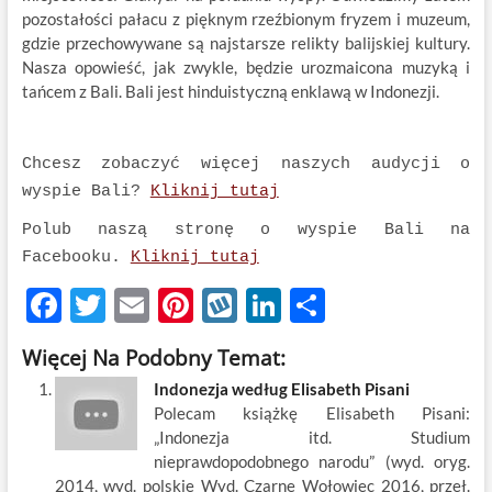
pozostałości pałacu z pięknym rzeźbionym fryzem i muzeum,
gdzie przechowywane są najstarsze relikty balijskiej kultury.
Nasza opowieść, jak zwykle, będzie urozmaicona muzyką i
tańcem z Bali. Bali jest hinduistyczną enklawą w Indonezji.
Chcesz zobaczyć więcej naszych audycji o
wyspie Bali?
Kliknij tutaj
Polub naszą stronę o wyspie Bali na
Facebooku.
Kliknij tutaj
F
T
E
Pi
W
Li
S
ac
w
m
nt
y
n
h
Więcej Na Podobny Temat:
e
itt
ail
er
k
k
ar
Indonezja według Elisabeth Pisani
b
er
es
o
e
e
Polecam książkę Elisabeth Pisani:
o
t
p
dI
„Indonezja itd. Studium
nieprawdopodobnego narodu” (wyd. oryg.
o
n
2014, wyd. polskie Wyd. Czarne Wołowiec 2016, przeł.