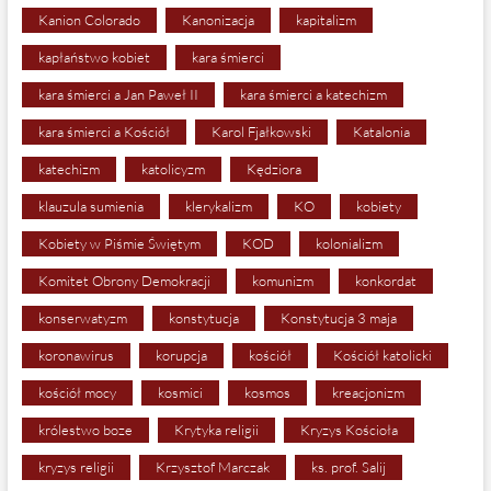
Kanion Colorado
Kanonizacja
kapitalizm
kapłaństwo kobiet
kara śmierci
kara śmierci a Jan Paweł II
kara śmierci a katechizm
kara śmierci a Kościół
Karol Fjałkowski
Katalonia
katechizm
katolicyzm
Kędziora
klauzula sumienia
klerykalizm
KO
kobiety
Kobiety w Piśmie Świętym
KOD
kolonializm
Komitet Obrony Demokracji
komunizm
konkordat
konserwatyzm
konstytucja
Konstytucja 3 maja
koronawirus
korupcja
kościół
Kościół katolicki
kościół mocy
kosmici
kosmos
kreacjonizm
królestwo boze
Krytyka religii
Kryzys Kościoła
kryzys religii
Krzysztof Marczak
ks. prof. Salij