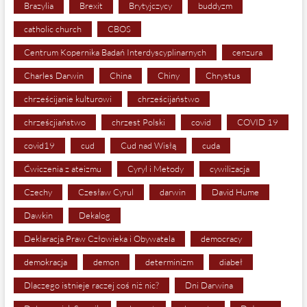
Brazylia
Brexit
Brytyjczycy
buddyzm
catholic church
CBOS
Centrum Kopernika Badań Interdyscyplinarnych
cenzura
Charles Darwin
China
Chiny
Chrystus
chrześcijanie kulturowi
chrześcijaństwo
chrześcjiaństwo
chrzest Polski
covid
COVID 19
covid19
cud
Cud nad Wisłą
cuda
Ćwiczenia z ateizmu
Cyryl i Metody
cywilizacja
Czechy
Czesław Cyrul
darwin
David Hume
Dawkin
Dekalog
Deklaracja Praw Człowieka i Obywatela
democracy
demokracja
demon
determinizm
diabeł
Dlaczego istnieje raczej coś niż nic?
Dni Darwina