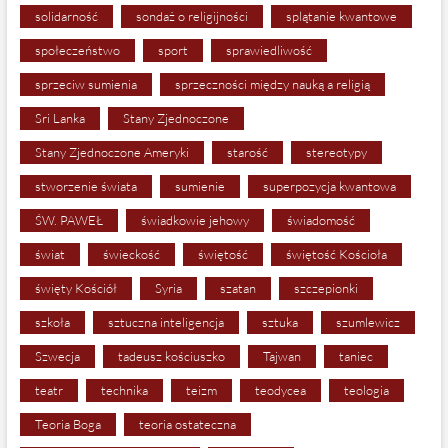
solidarność
sondaż o religijności
splątanie kwantowe
społeczeństwo
sport
sprawiedliwość
sprzeciw sumienia
sprzeczności między nauką a religią
Sri Lanka
Stany Zjednoczone
Stany Zjednoczone Ameryki
starość
stereotypy
stworzenie świata
sumienie
superpozycja kwantowa
ŚW. PAWEŁ
świadkowie jehowy
świadomość
świat
świeckość
świętość
świętość Kościoła
święty Kościół
Syria
szatan
szczepionki
szkoła
sztuczna inteligencja
sztuka
szumlewicz
Szwecja
tadeusz kościuszko
Tajwan
taniec
teatr
technika
teizm
teodycea
teologia
Teoria Boga
teoria ostateczna