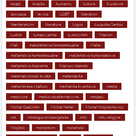
ksiądz
książka
kuchanny
kultura
Kurdowie
laicyzacja
lewica
LGBT
liberalizm
libertarianizm
literatura
Logos
Łucja dos Santos
Ludzie
Łukasz Lamża
Łyszczyński
Macron
Mali
małożeństwa homoseksualne
Malta
małżeństwa homoseksualne
małżeństwo konkordatowe
małżeństwo kościelne
Mariusz Adamski
matematyczność świata
matematyka
matka teresa z kalkuty
mechanika kwantowa
media
medycyna
medycyna alternatywna
mesjasz
Michał Gadziński
Michał Heller
Michał Wojciechowicz
mit
mitologia chrześcijańska
mity
mity religijne
Mojżesz
monoteizm
moralność