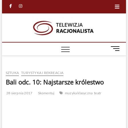
Skip
facebook
in
to
content
Racjona
RACJONALNA
TELEWIZJA
TV
M
e
n
u
SZTUKA
TURYSTYKA I REKREACJA
B
u
Bali odc. 10: Najstarsze królestwo
t
t
28 sierpnia 2017
Skomentuj
muzyka klasyczna
teatr
o
n