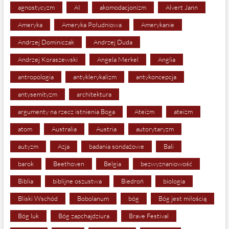
agnostycyzm
AI
akomodacjonizm
Alvert Jann
Ameryka
Ameryka Południowa
Amerykanie
Andrzej Dominiczak
Andrzej Duda
Andrzej Koraszewski
Angela Merkel
Anglia
antropologia
antyklerykalizm
antykoncepcja
antysemityzm
architektura
argumenty na rzecz istnienia Boga
Ateizm
ateizm
atom
Australia
Austria
autorytaryzm
autyzm
Azja
badania sondażowe
Bali
barok
Beethoven
Belgia
bezwyznaniowość
Biblia
biblijne oszustwa
Biedroń
biologia
Bliski Wschód
Bobolanum
bóg
Bóg jest miłością
Bóg luk
Bóg zapchajdziura
Brave Festival