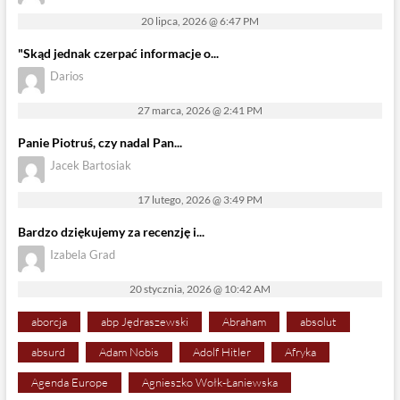
20 lipca, 2026 @ 6:47 PM
"Skąd jednak czerpać informacje o...
Darios
27 marca, 2026 @ 2:41 PM
Panie Piotruś, czy nadal Pan...
Jacek Bartosiak
17 lutego, 2026 @ 3:49 PM
Bardzo dziękujemy za recenzję i...
Izabela Grad
20 stycznia, 2026 @ 10:42 AM
aborcja
abp Jędraszewski
Abraham
absolut
absurd
Adam Nobis
Adolf Hitler
Afryka
Agenda Europe
Agnieszko Wołk-Łaniewska