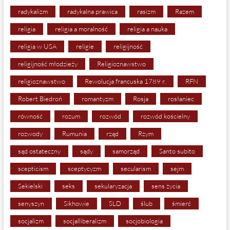
radykalizm
radykalna prawica
rasizm
Razem
religia
religia a moralność
religia a nauka
religia w USA
religie
religijność
religijność młodzieży
Religioznawstwo
religioznawstwo
Rewolucja francuska 1789 r.
RFN
Robert Biedroń
romantyzm
Rosja
rosłaniec
równość
rozum
rozwód
rozwód kościelny
rozwody
Rumunia
rząd
Rzym
sąd ostateczny
sądy
samorząd
Santo subito
scepticism
sceptycyzm
secularism
sejm
Sekielski
seks
sekularyzacja
sens życia
senyszyn
Sikhowie
SLD
ślub
śmierć
socjalizm
socjalliberalizm
socjobiologia