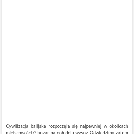
Cywilizacja balijska rozpoczęła się najpewniej w okolicach
miejscowości Gianyar na południu wyspy. Odwiedzimy zatem