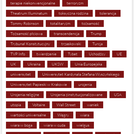
terapie niekonwencjonalne
terroryzm
Theatrum Illuminatum
toksyczna rodzina
tolerancja
Tommy Robinson
totalitaryzm
tożsamość
Tożsamość płciowa
transcendencja
Trump
Trybunał Konstytucyjny
trzaskowski
Turcja
TVP Info
twierdzenie
Tybet
Uchodźcy
UE
UK
Ukraina
UKSW
Unia Europejska
uniwersytet
Uniwersytet Kardynała Stefana Wyszyńskiego
Uniwersytet Papieski w Krakowie
urojenia
Urojenia religijne
Urojenia zinstytucjonalizowane
USA
utopia
Voltaire
Wall Street
waniek
wartości uniwersalne
Węgry
wiara
wiara w boga
wiara w cuda
wielgus