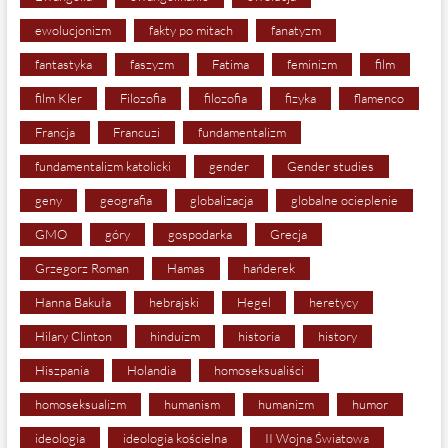
ewolucjonizm
fakty po mitach
fanatyzm
fantastyka
faszyzm
Fatima
feminizm
film
film Kler
Filozofia
filozofia
fizyka
flamenco
Francja
Francuzi
fundamentalizm
fundamentalizm katolicki
gender
Gender studies
geny
geografia
globalizacja
globalne ocieplenie
GMO
góry
gospodarka
Grecja
Grzegorz Roman
Hamas
hańderek
Hanna Bakuła
hebrajski
Hegel
heretycy
Hilary Clinton
hinduizm
historia
history
Hiszpania
Holandia
homoseksualiści
homoseksualizm
humanism
humanizm
humor
ideologia
ideologia kościelna
II Wojna Światowa