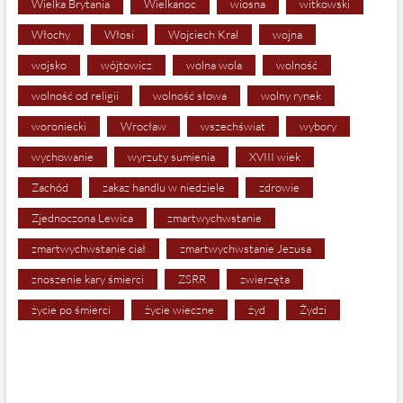
Wielka Brytania
Wielkanoc
wiosna
witkowski
Włochy
Włosi
Wojciech Kral
wojna
wojsko
wójtowicz
wolna wola
wolność
wolność od religii
wolność słowa
wolny rynek
woroniecki
Wrocław
wszechświat
wybory
wychowanie
wyrzuty sumienia
XVIII wiek
Zachód
zakaz handlu w niedziele
zdrowie
Zjednoczona Lewica
zmartwychwstanie
zmartwychwstanie ciał
zmartwychwstanie Jezusa
znoszenie kary śmierci
ZSRR
zwierzęta
życie po śmierci
życie wieczne
żyd
Żydzi