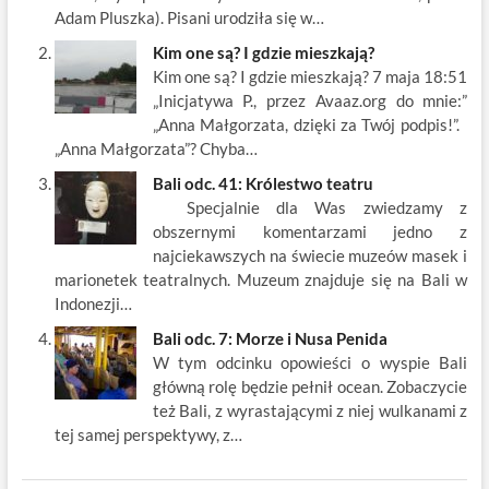
k
Adam Pluszka). Pisani urodziła się w…
Kim one są? I gdzie mieszkają?
Kim one są? I gdzie mieszkają? 7 maja 18:51
„Inicjatywa P., przez Avaaz.org do mnie:”
„Anna Małgorzata, dzięki za Twój podpis!”.
„Anna Małgorzata”? Chyba…
Bali odc. 41: Królestwo teatru
Specjalnie dla Was zwiedzamy z
obszernymi komentarzami jedno z
najciekawszych na świecie muzeów masek i
marionetek teatralnych. Muzeum znajduje się na Bali w
Indonezji…
Bali odc. 7: Morze i Nusa Penida
W tym odcinku opowieści o wyspie Bali
główną rolę będzie pełnił ocean. Zobaczycie
też Bali, z wyrastającymi z niej wulkanami z
tej samej perspektywy, z…