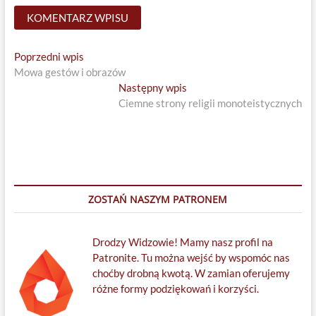
Nawigacja
Previous
Poprzedni wpis
post:
Mowa gestów i obrazów
wpisu
Next
Następny wpis
post:
Ciemne strony religii monoteistycznych
ZOSTAŃ NASZYM PATRONEM
Drodzy Widzowie! Mamy nasz profil na
Patronite. Tu można wejść by wspomóc nas
choćby drobną kwotą. W zamian oferujemy
różne formy podziękowań i korzyści.