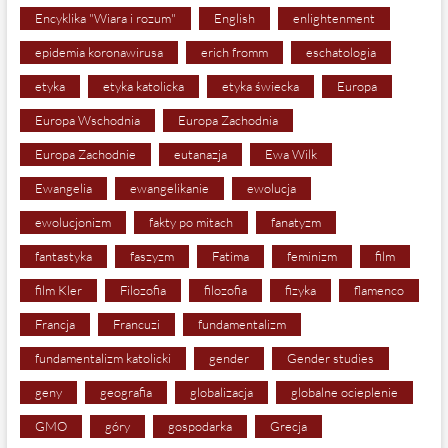
Encyklika "Wiara i rozum"
English
enlightenment
epidemia koronawirusa
erich fromm
eschatologia
etyka
etyka katolicka
etyka świecka
Europa
Europa Wschodnia
Europa Zachodnia
Europa Zachodnie
eutanazja
Ewa Wilk
Ewangelia
ewangelikanie
ewolucja
ewolucjonizm
fakty po mitach
fanatyzm
fantastyka
faszyzm
Fatima
feminizm
film
film Kler
Filozofia
filozofia
fizyka
flamenco
Francja
Francuzi
fundamentalizm
fundamentalizm katolicki
gender
Gender studies
geny
geografia
globalizacja
globalne ocieplenie
GMO
góry
gospodarka
Grecja