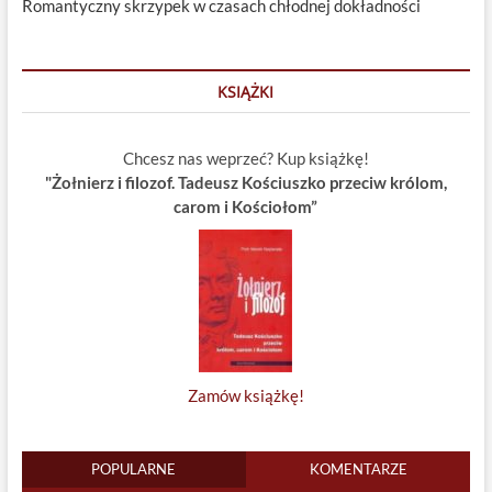
Romantyczny skrzypek w czasach chłodnej dokładności
KSIĄŻKI
Chcesz nas weprzeć? Kup książkę!
"Żołnierz i filozof. Tadeusz Kościuszko przeciw królom,
carom i Kościołom”
Zamów książkę!
POPULARNE
KOMENTARZE