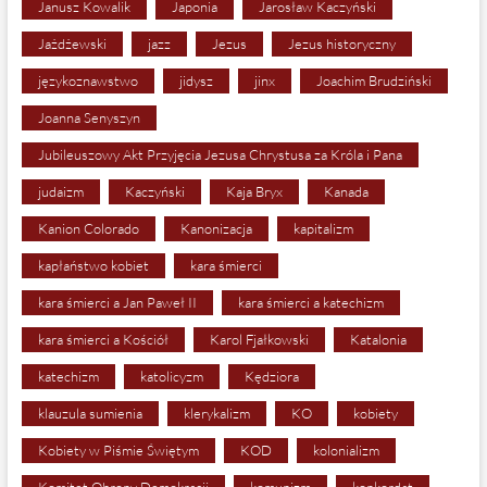
Janusz Kowalik
Japonia
Jarosław Kaczyński
Jażdżewski
jazz
Jezus
Jezus historyczny
językoznawstwo
jidysz
jinx
Joachim Brudziński
Joanna Senyszyn
Jubileuszowy Akt Przyjęcia Jezusa Chrystusa za Króla i Pana
judaizm
Kaczyński
Kaja Bryx
Kanada
Kanion Colorado
Kanonizacja
kapitalizm
kapłaństwo kobiet
kara śmierci
kara śmierci a Jan Paweł II
kara śmierci a katechizm
kara śmierci a Kościół
Karol Fjałkowski
Katalonia
katechizm
katolicyzm
Kędziora
klauzula sumienia
klerykalizm
KO
kobiety
Kobiety w Piśmie Świętym
KOD
kolonializm
Komitet Obrony Demokracji
komunizm
konkordat