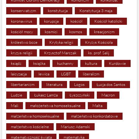
konserwatyzm
konstytucja
Konstytucja 3 maja
koronawirus
korupcja
kościół
Kościół katolicki
kościół mocy
kosmici
kosmos
kreacjonizm
królestwo boze
Krytyka religii
Kryzys Kościoła
kryzys religii
Krzysztof Marczak
ks. prof. Salij
ksiądz
książka
kuchanny
kultura
Kurdowie
laicyzacja
lewica
LGBT
liberalizm
libertarianizm
literatura
Logos
Łucja dos Santos
Ludzie
Łukasz Lamża
Łyszczyński
Macron
Mali
małożeństwa homoseksualne
Malta
małżeństwa homoseksualne
małżeństwo konkordatowe
małżeństwo kościelne
Mariusz Adamski
matematyczność świata
matematyka