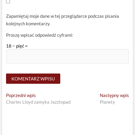
Zapamiętaj moje dane w tej przeglądarce podczas pisania
kolejnych komentarzy.
Proszę wpisać odpowiedź cyframi:
18 − pięć =
Nawigacja
Previous
Ne
Poprzedni wpis
Następny wpis
post:
pos
Charles Lloyd zamyka Jazztopad
Planety
wpisu