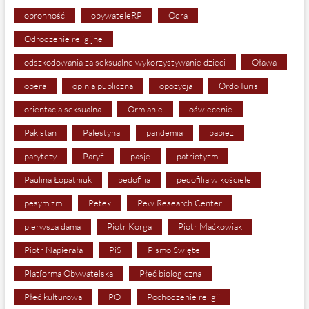
obronność
obywateleRP
Odra
Odrodzenie religijne
odszkodowania za seksualne wykorzystywanie dzieci
Oława
opera
opinia publiczna
opozycja
Ordo Iuris
orientacja seksualna
Ormianie
oświecenie
Pakistan
Palestyna
pandemia
papież
parytety
Paryż
pasje
patriotyzm
Paulina Łopatniuk
pedofilia
pedofilia w kościele
pesymizm
Petek
Pew Research Center
pierwsza dama
Piotr Korga
Piotr Maćkowiak
Piotr Napierała
PiS
Pismo Święte
Platforma Obywatelska
Płeć biologiczna
Płeć kulturowa
PO
Pochodzenie religii