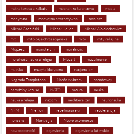
matka teresa z kalkuty
mechanika kwantowa
media
medycyna
medycyna alternatywna
mesjasz
Michał Gadziński
Michał Heller
Michał Wojciechowicz
mit
mitologia chrześcijańska
mity
mity religijne
Mojżesz
monoteizm
moralność
moralność nauka a religia
Mozart
muzułmanie
muzyka
muzyka klasyczna
nacjonalizm
Nagroda Templetona
Naród wybrany
narodowcy
narodziny Jezusa
NATO
natura
nauka
nauka a religia
nazizm
neoliberalizm
neuronauka
NFM
Niemcy
niepełnosprawni
nietolerancja
nonsens
Norwegia
Nowe przymierze
nowoczesność
objawienia
objawienia fatimskie