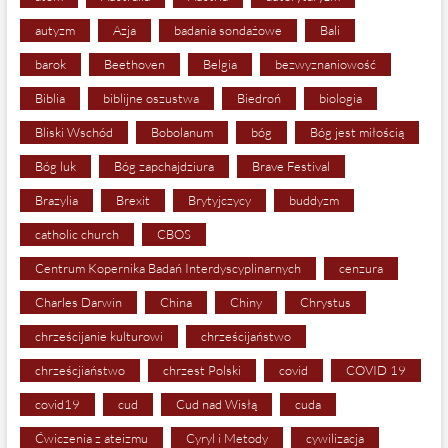
autyzm
Azja
badania sondażowe
Bali
barok
Beethoven
Belgia
bezwyznaniowość
Biblia
biblijne oszustwa
Biedroń
biologia
Bliski Wschód
Bobolanum
bóg
Bóg jest miłością
Bóg luk
Bóg zapchajdziura
Brave Festival
Brazylia
Brexit
Brytyjczycy
buddyzm
catholic church
CBOS
Centrum Kopernika Badań Interdyscyplinarnych
cenzura
Charles Darwin
China
Chiny
Chrystus
chrześcijanie kulturowi
chrześcijaństwo
chrześcjiaństwo
chrzest Polski
covid
COVID 19
covid19
cud
Cud nad Wisłą
cuda
Ćwiczenia z ateizmu
Cyryl i Metody
cywilizacja