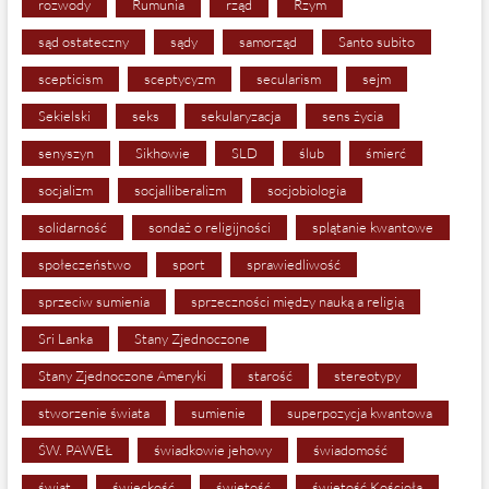
rozwody
Rumunia
rząd
Rzym
sąd ostateczny
sądy
samorząd
Santo subito
scepticism
sceptycyzm
secularism
sejm
Sekielski
seks
sekularyzacja
sens życia
senyszyn
Sikhowie
SLD
ślub
śmierć
socjalizm
socjalliberalizm
socjobiologia
solidarność
sondaż o religijności
splątanie kwantowe
społeczeństwo
sport
sprawiedliwość
sprzeciw sumienia
sprzeczności między nauką a religią
Sri Lanka
Stany Zjednoczone
Stany Zjednoczone Ameryki
starość
stereotypy
stworzenie świata
sumienie
superpozycja kwantowa
ŚW. PAWEŁ
świadkowie jehowy
świadomość
świat
świeckość
świętość
świętość Kościoła