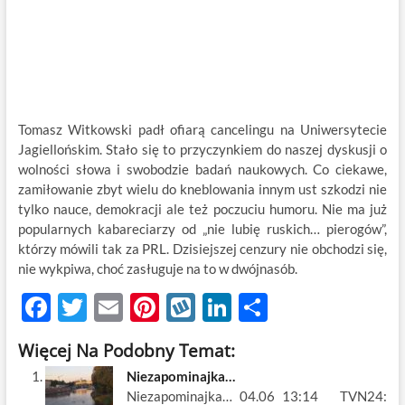
Tomasz Witkowski padł ofiarą cancelingu na Uniwersytecie
Jagiellońskim. Stało się to przyczynkiem do naszej dyskusji o
wolności słowa i swobodzie badań naukowych. Co ciekawe,
zamiłowanie zbyt wielu do kneblowania innym ust szkodzi nie
tylko nauce, demokracji ale też poczuciu humoru. Nie ma już
popularnych kabareciarzy od „nie lubię ruskich… pierogów”,
którzy mówili tak za PRL. Dzisiejszej cenzury nie obchodzi się,
nie wykpiwa, choć zasługuje na to w dwójnasób.
F
T
E
Pi
W
Li
S
ac
w
m
nt
y
n
h
Więcej Na Podobny Temat:
e
itt
ail
er
k
k
ar
Niezapominajka…
b
er
es
o
e
e
Niezapominajka… 04.06 13:14 TVN24: