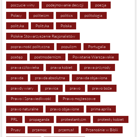
poczucie winy
podejmowanie decyzji
poezja
Polacy
politeizm
politics
politologia
polityka
Polityka
Polska
Polskie Stowarzyszenie Racjonalistów
poprawność polityczna
populizm
Portugalia
postęp
postmodernizm
Powstanie Warszawskie
prawa człowieka
prawa kobiet
prawa przyrody
prawda
prawda absolutna
prawda objawiona
prawdy wiary
prawica
prawo
prawo boże
Prawo i Sprawiedliwość
Prawo mojżeszowe
prawo naturalne
prawo objawione
prima aprilis
PRL
propaganda
protestantyzm
protesty kobiet
Prusy
przemoc
przemysł
Przenośnie w Biblii