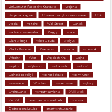
Uniwersytet Papieski w Krakowie
urojenia
Urojenia religijne
Urojenia zinstytucjonalizowane
USA
utopia
Voltaire
Wall Street
waniek
wartości uniwersalne
Węgry
wiara
wiara w boga
wiara w cuda
wielgus
Wielka Brytania
Wielkanoc
wiosna
witkowski
Włochy
Włosi
Wojciech Kral
wojna
wojsko
wójtowicz
wolna wola
wolność
wolność od religii
wolność słowa
wolny rynek
woroniecki
Wrocław
wszechświat
wybory
wychowanie
wyrzuty sumienia
XVIII wiek
Zachód
zakaz handlu w niedziele
zdrowie
Zjednoczona Lewica
zmartwychwstanie