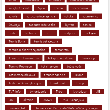
święty Kościół
Syria
szatan
szczepionki
szkoła
sztuczna inteligencja
sztuka
szumlewicz
Szwecja
tadeusz kościuszko
Tajwan
taniec
teatr
technika
teizm
teodycea
teologia
Teoria Boga
teoria ostateczna
terapie niekonwencjonalne
terroryzm
Theatrum Illuminatum
toksyczna rodzina
tolerancja
Tommy Robinson
totalitaryzm
tożsamość
Tożsamość płciowa
transcendencja
Trump
Trybunał Konstytucyjny
trzaskowski
Turcja
TVP Info
twierdzenie
Tybet
Uchodźcy
UE
UK
Ukraina
UKSW
Unia Europejska
uniwersytet
Uniwersytet Kardynała Stefana Wyszyńskiego