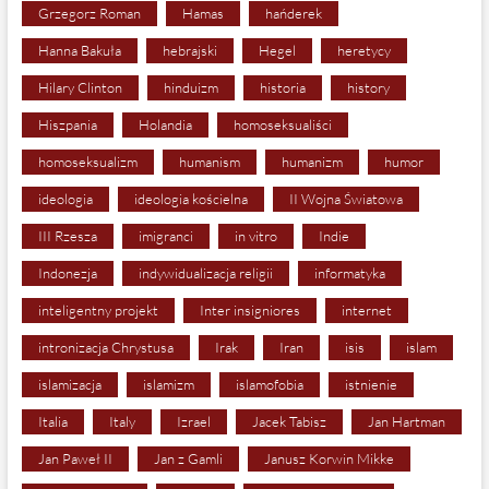
Grzegorz Roman
Hamas
hańderek
Hanna Bakuła
hebrajski
Hegel
heretycy
Hilary Clinton
hinduizm
historia
history
Hiszpania
Holandia
homoseksualiści
homoseksualizm
humanism
humanizm
humor
ideologia
ideologia kościelna
II Wojna Światowa
III Rzesza
imigranci
in vitro
Indie
Indonezja
indywidualizacja religii
informatyka
inteligentny projekt
Inter insigniores
internet
intronizacja Chrystusa
Irak
Iran
isis
islam
islamizacja
islamizm
islamofobia
istnienie
Italia
Italy
Izrael
Jacek Tabisz
Jan Hartman
Jan Paweł II
Jan z Gamli
Janusz Korwin Mikke