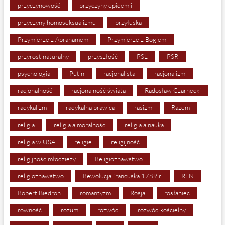
przyczynowość
przyczyny epidemii
przyczyny homoseksualizmu
przyłuska
Przymierze z Abrahamem
Przymierze z Bogiem
przyrost naturalny
przyszłość
PSL
PSR
psychologia
Putin
racjonalista
racjonalizm
racjonalność
racjonalność świata
Radosław Czarnecki
radykalizm
radykalna prawica
rasizm
Razem
religia
religia a moralność
religia a nauka
religia w USA
religie
religijność
religijność młodzieży
Religioznawstwo
religioznawstwo
Rewolucja francuska 1789 r.
RFN
Robert Biedroń
romantyzm
Rosja
rosłaniec
równość
rozum
rozwód
rozwód kościelny