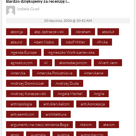
Bardzo dziękujemy za recenzję i...
Izabela Grad
20 stycznia, 2026 @ 10:42 AM
aborcja
abp Jędraszewski
Abraham
absolut
absurd
Adam Nobis
Adolf Hitler
Afryka
Agenda Europe
Agnieszko Wołk-Łaniewska
agnostycyzm
AI
akomodacjonizm
Alvert Jann
Ameryka
Ameryka Południowa
Amerykanie
Andrzej Dominiczak
Andrzej Duda
Andrzej Koraszewski
Angela Merkel
Anglia
antropologia
antyklerykalizm
antykoncepcja
antysemityzm
architektura
argumenty na rzecz istnienia Boga
Ateizm
ateizm
atom
Australia
Austria
autorytaryzm