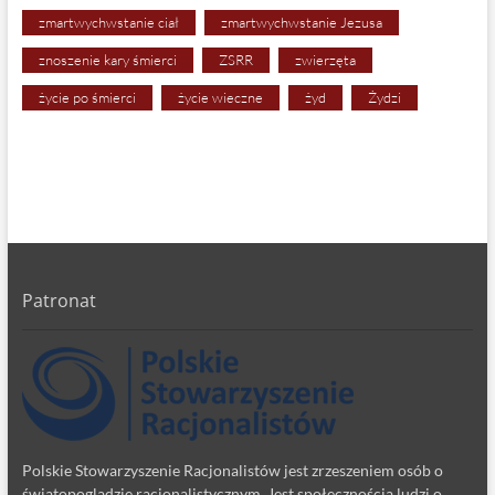
zmartwychwstanie ciał
zmartwychwstanie Jezusa
znoszenie kary śmierci
ZSRR
zwierzęta
życie po śmierci
życie wieczne
żyd
Żydzi
Patronat
Polskie Stowarzyszenie Racjonalistów jest zrzeszeniem osób o
światopoglądzie racjonalistycznym. Jest społecznością ludzi o