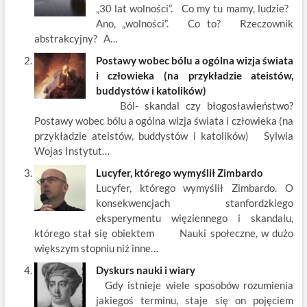
o
t
p
dI
„30 lat wolności”. Co my tu mamy, ludzie?
Ano, „wolności”. Co to? Rzeczownik
o
n
abstrakcyjny? A…
k
Postawy wobec bólu a ogólna wizja świata
i człowieka (na przykładzie ateistów,
buddystów i katolików)
Ból- skandal czy błogosławieństwo?
Postawy wobec bólu a ogólna wizja świata i człowieka (na
przykładzie ateistów, buddystów i katolików) Sylwia
Wojas Instytut…
Lucyfer, którego wymyślił Zimbardo
Lucyfer, którego wymyślił Zimbardo. O
konsekwencjach stanfordzkiego
eksperymentu więziennego i skandalu,
którego stał się obiektem Nauki społeczne, w dużo
większym stopniu niż inne…
Dyskurs nauki i wiary
Gdy istnieje wiele sposobów rozumienia
jakiegoś terminu, staje się on pojęciem