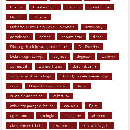
Czechy
Czesław Cyrul
darwin
David Hume
Dawkin
Dekalog
Deklaracja Praw Człowieka i Obywatela
democracy
demokracja
demon
determinizm
diabeł
Dlaczego istnieje raczej coś niż nic?
Dni Darwina
Dobry wojak Szwejk
dogmat
dogmaty
Dołowy
dominiczak
Donald Trump
dość milczenia
dowody na istnienia boga
dowody na nieistnienie boga
duda
Duma i Nowoczesność
dusza
dusza nieśmiertelna
dyktatura
dziewicze poczęcie Jezusa
edukacja
Egipt
egzystencja
ekologia
ekologizm
ekonomia
eksperyment Libeta
ekstremizm
Emilia Dowgiało