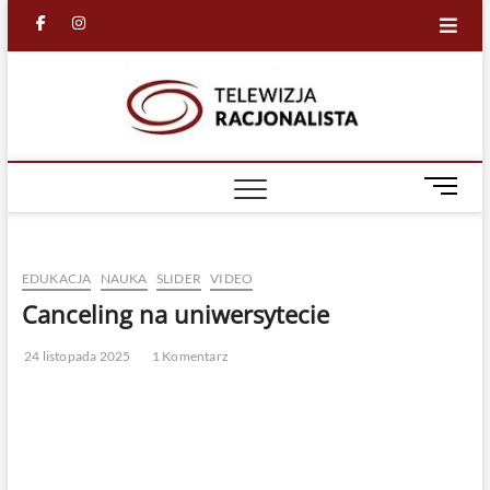
Skip
facebook
in
to
content
Racjona
RACJONALNA
TELEWIZJA
TV
M
e
n
u
EDUKACJA
NAUKA
SLIDER
VIDEO
B
u
Canceling na uniwersytecie
t
t
24 listopada 2025
1 Komentarz
o
n