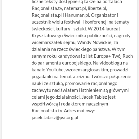
liczne teksty dostępne są także na portalach
Racjonalista.tv, natemat.pl, liberte.pl,
Racjonalista.pl i Hanuman.pl. Organizator i
uczestnik wielu festiwali i konferencji na tematy
świeckości, kultury i sztuki. W 2014 laureat
Kryształowego Świecznika publiczności, nagrody
wicemarszałek sejmu, Wandy Nowickiej za
działania na rzecz świeckiego państwa. W tym
samym roku kandydował z list Europa+ Twój Ruch
do parlamentu europejskiego. Na videoblogu na
kanale YouTube, wzorem anglosaskim, prowadzi
pogadanki na temat ateizmu. Twórcze połączenie
nauki ze sztuką, promowanie racjonalnego
zachwytu nad światem i istnieniem są głównymi
celami jego działalności. Jacek Tabisz jest
współtwórcą i redaktorem naczelnym
Racjonalista.tv. Adres mailowy:
jacek.tabisz@psr.org.pl