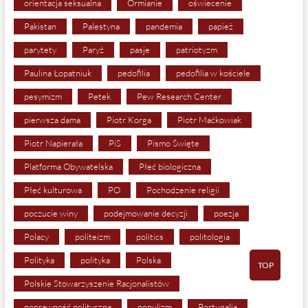
orientacja seksualna
Ormianie
oświecenie
Pakistan
Palestyna
pandemia
papież
parytety
Paryż
pasje
patriotyzm
Paulina Łopatniuk
pedofilia
pedofilia w kościele
pesymizm
Petek
Pew Research Center
pierwsza dama
Piotr Korga
Piotr Maćkowiak
Piotr Napierała
PiS
Pismo Święte
Platforma Obywatelska
Płeć biologiczna
Płeć kulturowa
PO
Pochodzenie religii
poczucie winy
podejmowanie decyzji
poezja
Polacy
politeizm
politics
politologia
Polityka
polityka
Polska
TOP
Polskie Stowarzyszenie Racjonalistów
poprawność polityczna
populizm
Portugalia