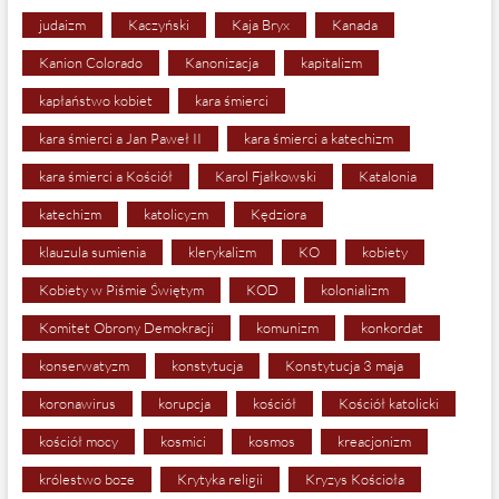
judaizm
Kaczyński
Kaja Bryx
Kanada
Kanion Colorado
Kanonizacja
kapitalizm
kapłaństwo kobiet
kara śmierci
kara śmierci a Jan Paweł II
kara śmierci a katechizm
kara śmierci a Kościół
Karol Fjałkowski
Katalonia
katechizm
katolicyzm
Kędziora
klauzula sumienia
klerykalizm
KO
kobiety
Kobiety w Piśmie Świętym
KOD
kolonializm
Komitet Obrony Demokracji
komunizm
konkordat
konserwatyzm
konstytucja
Konstytucja 3 maja
koronawirus
korupcja
kościół
Kościół katolicki
kościół mocy
kosmici
kosmos
kreacjonizm
królestwo boze
Krytyka religii
Kryzys Kościoła