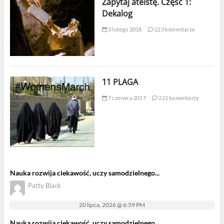
Zapytaj ateistę. Część 1:
Dekalog
3 lutego 2018
223 komentarze
11 PLAGA
7 czerwca 2017
221 komentarzy
Nauka rozwija ciekawość, uczy samodzielnego...
Patty Black
20 lipca, 2026 @ 6:59 PM
Nauka rozwija ciekawość, uczy samodzielnego...