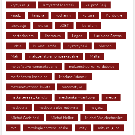
kryzys religii
Krzysztof Marczak
ks. prof. Salij
ksiądz
książka
kuchanny
kultura
Kurdowie
laicyzacja
lewica
LGBT
liberalizm
libertarianizm
literatura
Logos
Łucja dos Santos
Ludzie
Łukasz Lamża
Łyszczyński
Macron
Mali
małożeństwa homoseksualne
Malta
małżeństwa homoseksualne
małżeństwo konkordatowe
małżeństwo kościelne
Mariusz Adamski
matematyczność świata
matematyka
matka teresa z kalkuty
mechanika kwantowa
media
medycyna
medycyna alternatywna
mesjasz
Michał Gadziński
Michał Heller
Michał Wojciechowicz
mit
mitologia chrześcijańska
mity
mity religijne