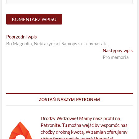
Nawigacja
Previous
Poprzedni wpis
post:
Bo Magnolia, Nektarynka i Samopsza – chyba tak…
wpisu
Ne
Następny wpis
pos
Pro memoria
ZOSTAŃ NASZYM PATRONEM
Drodzy Widzowie! Mamy nasz profil na
Patronite. Tu można wejść by wspomóc nas
choćby drobną kwotą. W zamian oferujemy
różne formy podziękowań i korzyści.