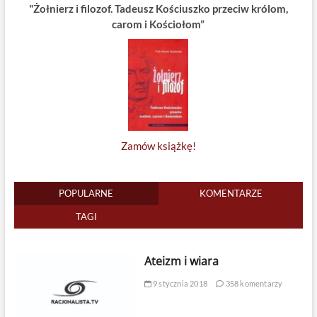
"Żołnierz i filozof. Tadeusz Kościuszko przeciw królom,
carom i Kościołom”
Zamów książkę!
POPULARNE
KOMENTARZE
TAGI
Ateizm i wiara
9 stycznia 2018
358 komentarzy