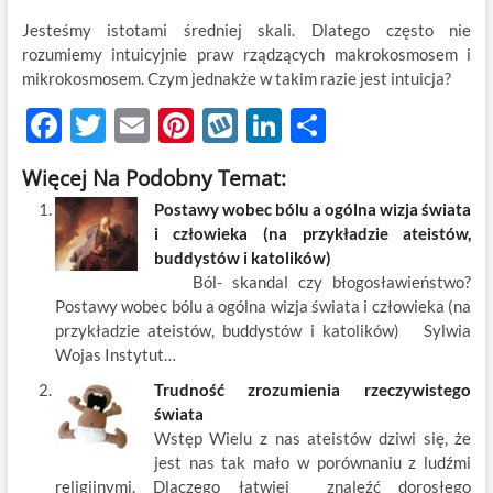
Jesteśmy istotami średniej skali. Dlatego często nie
rozumiemy intuicyjnie praw rządzących makrokosmosem i
mikrokosmosem. Czym jednakże w takim razie jest intuicja?
F
T
E
Pi
W
Li
S
ac
w
m
nt
y
n
h
Więcej Na Podobny Temat:
e
itt
ail
er
k
k
ar
Postawy wobec bólu a ogólna wizja świata
b
er
es
o
e
e
i człowieka (na przykładzie ateistów,
o
t
p
dI
buddystów i katolików)
Ból- skandal czy błogosławieństwo?
o
n
Postawy wobec bólu a ogólna wizja świata i człowieka (na
k
przykładzie ateistów, buddystów i katolików) Sylwia
Wojas Instytut…
Trudność zrozumienia rzeczywistego
świata
Wstęp Wielu z nas ateistów dziwi się, że
jest nas tak mało w porównaniu z ludźmi
religijnymi. Dlaczego łatwiej znaleźć dorosłego