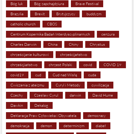
Bóg luk
Bóg zapchajdziura
Brave Festival
Brazylia
Brexit
Brytyjczycy
buddyzm
catholic church
CBOS
Centrum Kopernika Badań Interdyscyplinarnych
cenzura
Charles Darwin
China
Chiny
Chrystus
chrześcijanie kulturowi
chrześcijaństwo
chrześcjiaństwo
chrzest Polski
covid
COVID 19
covid19
cud
Cud nad Wisłą
cuda
Ćwiczenia z ateizmu
Cyryl i Metody
cywilizacja
Czechy
Czesław Cyrul
darwin
David Hume
Dawkin
Dekalog
Deklaracja Praw Człowieka i Obywatela
democracy
demokracja
demon
determinizm
diabeł