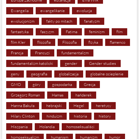
Ewangelia
ewangelikanie
ewolucja
ewolucjonizm
fakty po mitach
fanatyzm
fantastyka
faszyzm
Fatima
feminizm
film
film Kler
filozofia
Filozofia
fizyka
flamenco
Francja
Francuzi
fundamentalizm
fundamentalizm katolicki
gender
Gender studies
geny
geografia
globalizacja
globalne ocieplenie
GMO
góry
gospodarka
Grecja
Grzegorz Roman
Hamas
hańderek
Hanna Bakuła
hebrajski
Hegel
heretycy
Hilary Clinton
hinduizm
historia
history
Hiszpania
Holandia
homoseksualiści
homoseksualizm
humanism
humanizm
humor