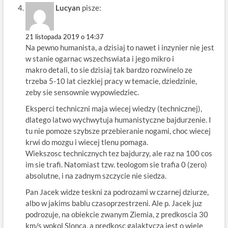
Lucyan
pisze:
21 listopada 2019 o 14:37
Na pewno humanista, a dzisiaj to nawet i inzynier nie jest
w stanie ogarnac wszechswiata i jego mikro i
makro detali, to sie dzisiaj tak bardzo rozwinelo ze
trzeba 5-10 lat ciezkiej pracy w temacie, dziedzinie,
zeby sie sensownie wypowiedziec.
Eksperci techniczni maja wiecej wiedzy (technicznej),
dlatego latwo wychwytuja humanistyczne bajdurzenie. I
tu nie pomoze szybsze przebieranie nogami, choc wiecej
krwi do mozgu i wiecej tlenu pomaga.
Wiekszosc technicznych tez bajdurzy, ale raz na 100 cos
im sie trafi. Natomiast tzw. teologom sie trafia 0 (zero)
absolutne, i na zadnym szczycie nie siedza.
Pan Jacek widze teskni za podrozami w czarnej dziurze,
albo w jakims bablu czasoprzestrzeni. Ale p. Jacek juz
podrozuje, na obiekcie zwanym Ziemia, z predkoscia 30
km/s wokol Slonca, a predkosc galaktycza jest o wiele