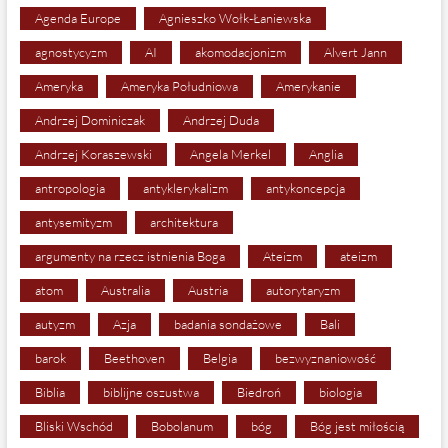
Agenda Europe
Agnieszko Wołk-Łaniewska
agnostycyzm
AI
akomodacjonizm
Alvert Jann
Ameryka
Ameryka Południowa
Amerykanie
Andrzej Dominiczak
Andrzej Duda
Andrzej Koraszewski
Angela Merkel
Anglia
antropologia
antyklerykalizm
antykoncepcja
antysemityzm
architektura
argumenty na rzecz istnienia Boga
Ateizm
ateizm
atom
Australia
Austria
autorytaryzm
autyzm
Azja
badania sondażowe
Bali
barok
Beethoven
Belgia
bezwyznaniowość
Biblia
biblijne oszustwa
Biedroń
biologia
Bliski Wschód
Bobolanum
bóg
Bóg jest miłością