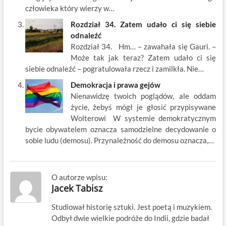
człowieka który wierzy w…
Rozdział 34. Zatem udało ci się siebie
odnaleźć
Rozdział 34. Hm… – zawahała się Gauri. –
Może tak jak teraz? Zatem udało ci się
siebie odnaleźć – pogratulowała rzecz i zamilkła. Nie…
Demokracja i prawa gejów
Nienawidzę twoich poglądów, ale oddam
życie, żebyś mógł je głosić przypisywane
Wolterowi W systemie demokratycznym
bycie obywatelem oznacza samodzielne decydowanie o
sobie ludu (demosu). Przynależność do demosu oznacza,…
O autorze wpisu:
Jacek Tabisz
Studiował historię sztuki. Jest poetą i muzykiem.
Odbył dwie wielkie podróże do Indii, gdzie badał