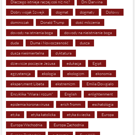
Dlaczego istnieje raczej coś niż nic?
Dni Darwina
Dobry wojak Szwejk
dogmat
dogmaty
Dołowy
dominiczak
Donald Trump
dość milczenia
dowody na istnienia boga
dowody na nieistnienie boga
duda
Duma i Nowoczesność
dusza
dusza nieśmiertelna
dyktatura
dziewicze poczęcie Jezusa
edukacja
Egipt
egzystencja
ekologia
ekologizm
ekonomia
eksperyment Libeta
ekstremizm
Emilia Dowgiało
Encyklika "Wiara i rozum"
English
enlightenment
epidemia koronawirusa
erich fromm
eschatologia
etyka
etyka katolicka
etyka świecka
Europa
Europa Wschodnia
Europa Zachodnia
Europa Zachodnie
eutanazja
Ewa Wilk