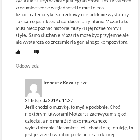
zycia ale ta uzytecznosc jest ograniczona. Jesli ktos chce
zrozumiec teorie wzglednosci to musi nieco
liznac matematyki. Sam zdrowy rozsadek nie wystarczy.
Tak samo jesli ktos chce docenic symfonie Mozarta to
musi nieco poznac historie muzyki i jej rozne formy i
style. Samo sluchanie Mozarta moze byc przyjemne ale
nie wystarcza do zrozumienia genialnego kompozytora.
Odpowiedz
Ireneusz Kozak
pisze:
21 listopada 2019 o 11:27
Jeśli chodzi o muzykę, to myślę podobnie. Choć
niektórymi utworami Motzarta zachwycam się od
dziecka, a nie mam żadnego muzycznego
wykształcenia. Natomiast jeśli chodzi o tę intuicję, to
jest jeszcze tzw. intuicja ekspercka, o której