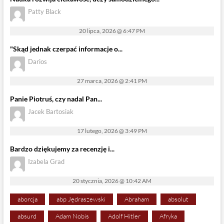
Patty Black
20 lipca, 2026 @ 6:47 PM
"Skąd jednak czerpać informacje o...
Darios
27 marca, 2026 @ 2:41 PM
Panie Piotruś, czy nadal Pan...
Jacek Bartosiak
17 lutego, 2026 @ 3:49 PM
Bardzo dziękujemy za recenzję i...
Izabela Grad
20 stycznia, 2026 @ 10:42 AM
aborcja
abp Jędraszewski
Abraham
absolut
absurd
Adam Nobis
Adolf Hitler
Afryka