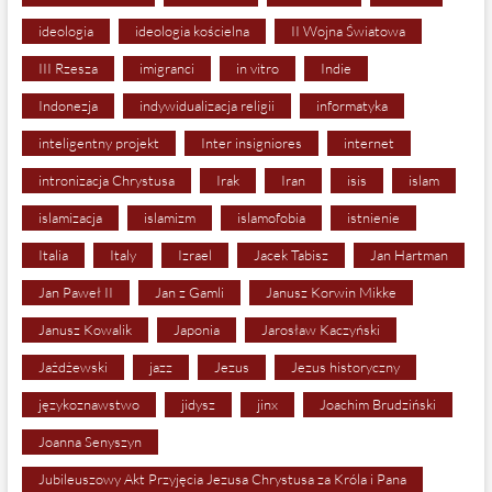
ideologia
ideologia kościelna
II Wojna Światowa
III Rzesza
imigranci
in vitro
Indie
Indonezja
indywidualizacja religii
informatyka
inteligentny projekt
Inter insigniores
internet
intronizacja Chrystusa
Irak
Iran
isis
islam
islamizacja
islamizm
islamofobia
istnienie
Italia
Italy
Izrael
Jacek Tabisz
Jan Hartman
Jan Paweł II
Jan z Gamli
Janusz Korwin Mikke
Janusz Kowalik
Japonia
Jarosław Kaczyński
Jażdżewski
jazz
Jezus
Jezus historyczny
językoznawstwo
jidysz
jinx
Joachim Brudziński
Joanna Senyszyn
Jubileuszowy Akt Przyjęcia Jezusa Chrystusa za Króla i Pana