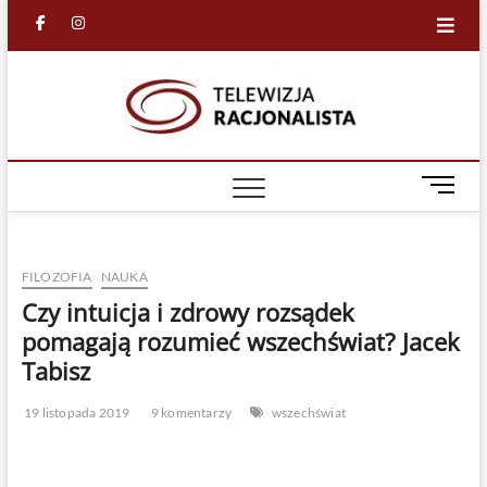
Skip
facebook
in
to
content
Racjona
RACJONALNA
TELEWIZJA
TV
M
e
n
u
FILOZOFIA
NAUKA
B
u
Czy intuicja i zdrowy rozsądek
t
pomagają rozumieć wszechświat? Jacek
t
Tabisz
o
n
19 listopada 2019
9 komentarzy
wszechświat