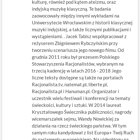
kulturę, również pod kątem ateizmu, oraz
indyjską muzykę klasyczną. Te badania
zaowocowały między innymi wykładami na
Uniwersytecie Wrocławskim z historii klasycznej
muzyki indyjskiej, a także licznymi publikacjami i
wystąpieniami. . Jacek Tabisz współpracował z
reżyserem Zbigniewem Rybczyńskim przy
tworzeniu scenariusza jego nowego filmu. Od
grudnia 2011 roku był prezesem Polskiego
Stowarzyszenia Racjonalistów, wybranym na
trzecią kadencję w latach 2016 - 2018 Jego
liczne teksty dostępne są także na portalach
Racjonalista.tv, natemat.pl, liberte.pl,
Racjonalista.pl i Hanuman.pl. Organizator i
uczestnik wielu festiwali i konferencji na tematy
świeckości, kultury i sztuki. W 2014 laureat
Kryształowego Świecznika publiczności, nagrody
wicemarszałek sejmu, Wandy Nowickiej za
działania na rzecz świeckiego państwa. W tym
samym roku kandydował z list Europa+ Twój Ruch
do parlamentu europejskiego. Na videoblogu na