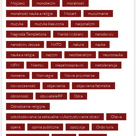
Mojżesz
monoteizm
moralność
moralność nauka a religia
Mozart
muzułmanie
muzyka
muzyka klasyczna
nacjonalizm
Nagroda Templetona
Naród wybrany
narodowcy
narodziny Jezusa
NATO
natura
nauka
nauka a religia
nazizm
neoliberalizm
neuronauka
NFM
Niemcy
niepełnosprawni
nietolerancja
nonsens
Norwegia
Nowe przymierze
nowoczesność
objawienia
objawienia fatimskie
obronność
obywateleRP
Odra
Odrodzenie religijne
odszkodowania za seksualne wykorzystywanie dzieci
Oława
opera
opinia publiczna
opozycja
Ordo Iuris