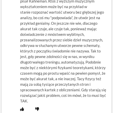
pisał Kahneman. Ktoś z wyższym muzycznym
wykształceniem może być na przykład w
stanie rozpoznać wartość utworu bez głębszej jego
analizy, bo coś mu "podpowiada", że utwór jest na
przykład genialny. On jeszcze nie wie, dlaczego
akurat tak czuje, ale czuje tak, ponieważ mając
doświadczenie z mnóstwem wybitnych,
przeanalizowanych przez siebie dzieł muzycznych,
odkrywa w słuchanym utworze pewne schematy,
których z początku świadomie nie nazywa. Tak to
jest, gdy pewne zdolności się w nas, w wyniku
długotrwałego treningu, automatyzują. Podobnie
może być z niektórymi fizykami teoretykami, którzy
czasem mogą po prostu wpaść na pewien pomysł, że
może być akurat tak, a nie inaczej. Tacy fizycy też
mają za sobą tysiące przeczytanych stron i
spracowanych kartek z obliczeniami. Gdy starają się
rozwiązać jakiś problem, coś im mówi, że to musi być
TAK.