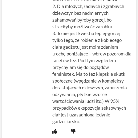
2. Dla młodych, ładnych i zgrabnych
dziewczyn bez nadmiernych
zahamowań byłoby gorzej, bo
straciłyby możliwość zarobku.
3. To nie jest kwestia lepiej-gorzej,
tylko tego, że robienie z kobiecego
ciała gadżetu jest moim zdaniem
trochę poniżające – wbrew pozorom dla
facetów też. Pod tym względem
przychylam się do poglądów
feministek. Ma to tez kiepskie skutki
społeczne (wpędzanie w kompleksy
dorastających dziewczyn, zaburzenia
odżywiania, płytkie wzorce
wartościowania ludzi itd.) W 95%
przypadków ekspozycja seksownych
ciał jest uzasadniona jedynie
gadżeciarsko.