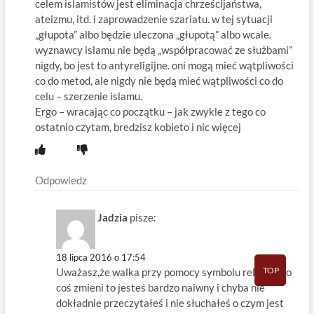
celem islamistów jest eliminacja chrześcijaństwa,
ateizmu, itd. i zaprowadzenie szariatu. w tej sytuacji
„głupota” albo będzie uleczona „głupotą” albo wcale.
wyznawcy islamu nie będą „współpracować ze służbami”
nigdy, bo jest to antyreligijne. oni mogą mieć wątpliwości
co do metod, ale nigdy nie będą mieć wątpliwości co do
celu – szerzenie islamu.
Ergo – wracając co początku – jak zwykle z tego co
ostatnio czytam, bredzisz kobieto i nic więcej
Odpowiedz
Jadzia
pisze:
18 lipca 2016 o 17:54
TOP
Uważasz,że walka przy pomocy symbolu religijnego
coś zmieni to jesteś bardzo naiwny i chyba nie
dokładnie przeczytałeś i nie słuchałeś o czym jest