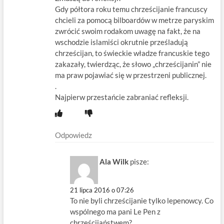
Gdy półtora roku temu chrześcijanie francuscy
chcieli za pomocą bilboardów w metrze paryskim
zwrócić swoim rodakom uwagę na fakt, że na
wschodzie islamiści okrutnie prześladują
chrześcijan, to świeckie władze francuskie tego
zakazały, twierdząc, że słowo „chrześcijanin” nie
ma praw pojawiać się w przestrzeni publicznej.
.
Najpierw przestańcie zabraniać refleksji.
Odpowiedz
Ala Wilk
pisze:
21 lipca 2016 o 07:26
To nie byli chrześcijanie tylko lepenowcy. Co
wspólnego ma pani Le Pen z
chrześcijaństwem?