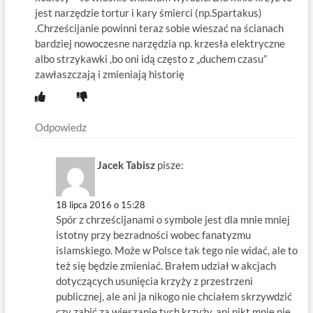
jest narzędzie tortur i kary śmierci (np.Spartakus)
.Chrześcijanie powinni teraz sobie wieszać na ścianach
bardziej nowoczesne narzędzia np. krzesła elektryczne
albo strzykawki ,bo oni idą często z „duchem czasu”
zawłaszczają i zmieniają historię
Odpowiedz
Jacek Tabisz
pisze:
18 lipca 2016 o 15:28
Spór z chrześcijanami o symbole jest dla mnie mniej
istotny przy bezradności wobec fanatyzmu
islamskiego. Może w Polsce tak tego nie widać, ale to
też się będzie zmieniać. Brałem udział w akcjach
dotyczących usunięcia krzyży z przestrzeni
publicznej, ale ani ja nikogo nie chciałem skrzywdzić
czy zabić za wieszanie tych krzyży, ani nikt mnie nie