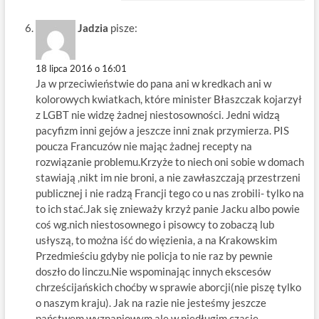
Jadzia
pisze:
18 lipca 2016 o 16:01
Ja w przeciwieństwie do pana ani w kredkach ani w
kolorowych kwiatkach, które minister Błaszczak kojarzył
z LGBT nie widzę żadnej niestosowności. Jedni widzą
pacyfizm inni gejów a jeszcze inni znak przymierza. PIS
poucza Francuzów nie mając żadnej recepty na
rozwiązanie problemu.Krzyże to niech oni sobie w domach
stawiają ,nikt im nie broni, a nie zawłaszczają przestrzeni
publicznej i nie radzą Francji tego co u nas zrobili- tylko na
to ich stać.Jak się znieważy krzyż panie Jacku albo powie
coś wg.nich niestosownego i pisowcy to zobaczą lub
usłyszą, to można iść do więzienia, a na Krakowskim
Przedmieściu gdyby nie policja to nie raz by pewnie
doszło do linczu.Nie wspominając innych ekscesów
chrześcijańskich choćby w sprawie aborcji(nie piszę tylko
o naszym kraju). Jak na razie nie jesteśmy jeszcze
państwem wyznaniowym ale w niedługim czasie