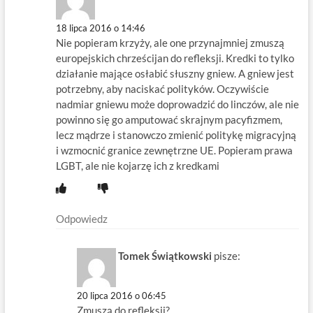
18 lipca 2016 o 14:46
Nie popieram krzyży, ale one przynajmniej zmuszą
europejskich chrześcijan do refleksji. Kredki to tylko
działanie mające osłabić słuszny gniew. A gniew jest
potrzebny, aby naciskać polityków. Oczywiście
nadmiar gniewu może doprowadzić do linczów, ale nie
powinno się go amputować skrajnym pacyfizmem,
lecz mądrze i stanowczo zmienić politykę migracyjną
i wzmocnić granice zewnętrzne UE. Popieram prawa
LGBT, ale nie kojarzę ich z kredkami
Odpowiedz
Tomek Świątkowski
pisze:
20 lipca 2016 o 06:45
Zmuszą do refleksji?