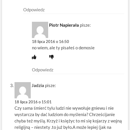
Odpowiedz
Piotr Napierała
pisze:
18 lipca 2016 o 16:50
no wiem, ale ty pisałeś o demosie
Odpowiedz
Jadzia
pisze:
18 lipca 2016 o 15:01
Czy sama śmierć tylu ludzi nie wywołuje gniewu i nie
wystarcza by dać ludziom do myślenia? Chrześcijanie
chyba też myślą. Krzyż i księżyc to mi się kojarzy z wojną
religijną – niestety .to już było.A może lepiej (jak na