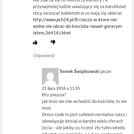
przynajmniej ludzie uważający się za katolików)
chcą narzucać kobietom w co mają się ubierać
http://www.pch24.pl/8-rzeczy-w-ktore-nie-
wolno-sie-ubrac-do-kosciola–nawet-goracym-
latem,36414,i.html
Odpowiedz
Tomek Świątkowski
pisze:
21 lipca 2016 o 11:35
Kto zmusza?
jak ktoś nie che wchodzić do kościoła, to nie
musi
Dress-code to jest całkiem normalna rzecz i
obowiązuje dzisiaj w bardzo wielu sferach
życia – ale jakby co, to jest zły tylko wtedy,