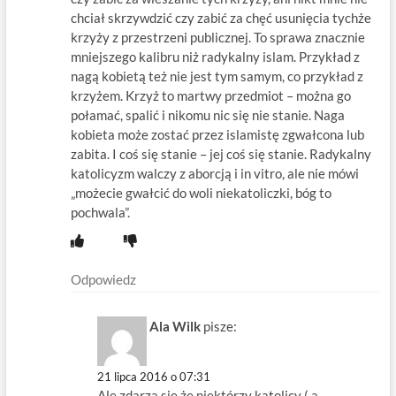
chciał skrzywdzić czy zabić za chęć usunięcia tychże
krzyży z przestrzeni publicznej. To sprawa znacznie
mniejszego kalibru niż radykalny islam. Przykład z
nagą kobietą też nie jest tym samym, co przykład z
krzyżem. Krzyż to martwy przedmiot – można go
połamać, spalić i nikomu nic się nie stanie. Naga
kobieta może zostać przez islamistę zgwałcona lub
zabita. I coś się stanie – jej coś się stanie. Radykalny
katolicyzm walczy z aborcją i in vitro, ale nie mówi
„możecie gwałcić do woli niekatoliczki, bóg to
pochwala”.
Odpowiedz
Ala Wilk
pisze:
21 lipca 2016 o 07:31
Ale zdarza się że niektórzy katolicy ( a