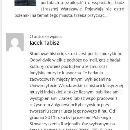
portalach o „słoikach” i o wspaniałej, bądź
strasznej Warszawie. Pojawiają się ostre
polemiki na temat tego miasta, trzeba przyznać,…
O autorze wpisu:
Jacek Tabisz
Studiował historię sztuki. Jest poetą i muzykiem.
Odbył dwie wielkie podróże do Indii, gdzie badał
kulturę, również pod kątem ateizmu, oraz
indyjską muzykę klasyczną. Te badania
zaowocowały między innymi wykładami na
Uniwersytecie Wrocławskim z historii klasycznej
muzyki indyjskiej, a także licznymi publikacjami i
wystąpieniami. . Jacek Tabisz współpracował z
reżyserem Zbigniewem Rybczyńskim przy
tworzeniu scenariusza jego nowego filmu. Od
grudnia 2011 roku był prezesem Polskiego
Stowarzyszenia Racjonalistów, wybranym na
trzecią kadencję w latach 2016 - 2018 Jego