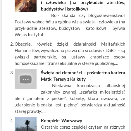
b
er
es
o
e
e
i człowieka (na przykładzie ateistów,
o
t
p
dI
buddystów i katolików)
Ból- skandal czy błogosławieństwo?
o
n
Postawy wobec bólu a ogólna wizja świata i człowieka (na
k
przykładzie ateistów, buddystów i katolików) Sylwia
Wojas Instytut…
Obecnie, również dzięki działalności Maltańskich
Humanistów, wywalczono prawa dla środowisk LGBT – są
związki partnerskie, są ustawy chroniące osoby
homoseksualne i transseksualne w sferze publicznej.…
Święta od ciemności – pośmiertna kariera
Matki Teresy z Kalkuty
Niedawna kanonizacja albańskiej
zakonnicy zwanej „szafarką miłosierdzia”,
ale i „aniołem z piekieł”, kobiety, która uważała, że
„cierpienie biedaka jest piękne”, potwierdza aktualność
starej prawdy:…
Kompleks Warszawy
Ostatnio coraz częściej czytam na różnych