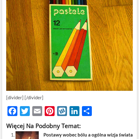
[divider] [/divider]
F
T
E
Pi
W
Li
S
ac
w
m
nt
y
n
h
Więcej Na Podobny Temat:
e
itt
ail
er
k
k
ar
Postawy wobec bólu a ogólna wizja świata