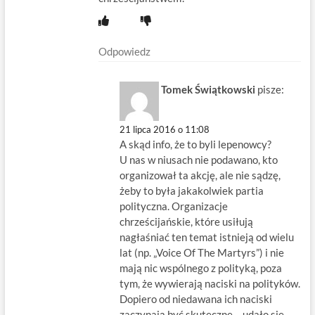
Odpowiedz
Tomek Świątkowski
pisze:
21 lipca 2016 o 11:08
A skąd info, że to byli lepenowcy?
U nas w niusach nie podawano, kto
organizował ta akcję, ale nie sądzę,
żeby to była jakakolwiek partia
polityczna. Organizacje
chrześcijańskie, które usiłują
nagłaśniać ten temat istnieją od wielu
lat (np. „Voice Of The Martyrs”) i nie
mają nic wspólnego z polityką, poza
tym, że wywierają naciski na polityków.
Dopiero od niedawana ich naciski
zaczynają być skuteczne – udało się