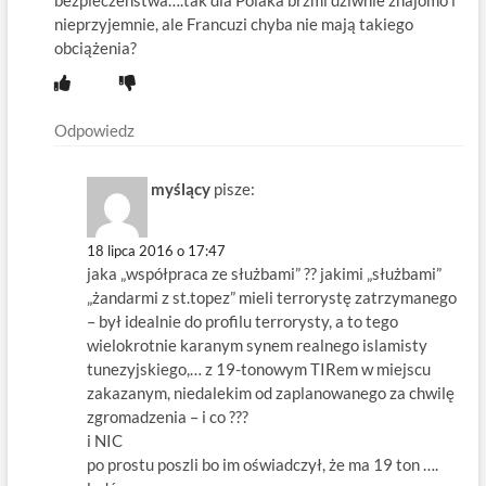
bezpieczeństwa….tak dla Polaka brzmi dziwnie znajomo i
nieprzyjemnie, ale Francuzi chyba nie mają takiego
obciążenia?
Odpowiedz
myślący
pisze:
18 lipca 2016 o 17:47
jaka „współpraca ze służbami” ?? jakimi „służbami”
„żandarmi z st.topez” mieli terrorystę zatrzymanego
– był idealnie do profilu terrorysty, a to tego
wielokrotnie karanym synem realnego islamisty
tunezyjskiego,… z 19-tonowym TIRem w miejscu
zakazanym, niedalekim od zaplanowanego za chwilę
zgromadzenia – i co ???
i NIC
po prostu poszli bo im oświadczył, że ma 19 ton ….