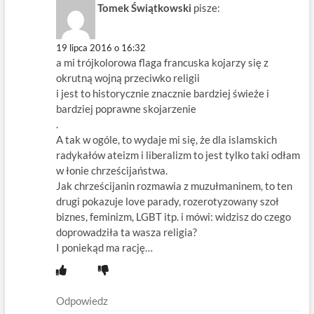
Tomek Świątkowski
pisze:
19 lipca 2016 o 16:32
a mi trójkolorowa flaga francuska kojarzy się z
okrutną wojną przeciwko religii
i jest to historycznie znacznie bardziej świeże i
bardziej poprawne skojarzenie
.
A tak w ogóle, to wydaje mi się, że dla islamskich
radykałów ateizm i liberalizm to jest tylko taki odłam
w łonie chrześcijaństwa.
Jak chrześcijanin rozmawia z muzułmaninem, to ten
drugi pokazuje love parady, rozerotyzowany szoł
biznes, feminizm, LGBT itp. i mówi: widzisz do czego
doprowadziła ta wasza religia?
I poniekąd ma rację…
Odpowiedz