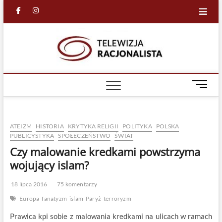
Skip
facebook
in
to
content
Racjona
RACJONALNA
TELEWIZJA
TV
M
e
n
u
ATEIZM
HISTORIA
KRYTYKA RELIGII
POLITYKA
POLSKA
B
PUBLICYSTYKA
SPOŁECZEŃSTWO
ŚWIAT
u
Czy malowanie kredkami powstrzyma
t
t
wojujący islam?
o
n
18 lipca 2016
75 komentarzy
Europa
fanatyzm
islam
Paryż
terroryzm
Prawica kpi sobie z malowania kredkami na ulicach w ramach