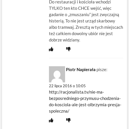
Do restauracji i kościoła wchodzi
TYLKO ten kto CHCE wejść, więc
gadanie o „zmuszaniu” jest zwyczajną
histerią. To nie jest urząd skarbowy
albo tramwaj. Zresztą w tych miejscach
też całkiem dowolny ubiór nie jest
dobrze widziany.
Piotr Napierała
pisze:
22 lipca 2016 o 10:05
http://racjonalista.tv/nie-ma-
bezposredniego-przymusu-chodzenia-
do-kosciola-ale-jest-olbrzymia-presja-
spoleczna/