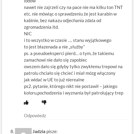
lodów
nawet nie zajrzeli czy na pace nie ma kilku ton TNT
etc. nie mówiąc o sprawdzeniu że jest karabin w
kabinie, bez nakazu odjechania zdala od
zgromadzenia itd.
NIC
i to wszystko w czasie …. stanu wyjątkowego
to jest błazenada a nie „służby”
ps. a pseudoeksperci pierd… o tym, że takiemu
zamachowi nie dało się zapobiec
owszem dało się gdyby tylko zwykłemu trepowi na
patrolu chciało się chcieć i miał mózg włączony
jak widać w UE to już nierealne
ps2. pytanie, którego nikt nie postawił – jakiego
koloru,pochodzenia i wyznania był patrolujący trep
Odpowiedz
Jadzia
pisze: