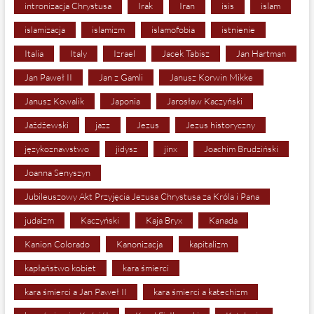
intronizacja Chrystusa
Irak
Iran
isis
islam
islamizacja
islamizm
islamofobia
istnienie
Italia
Italy
Izrael
Jacek Tabisz
Jan Hartman
Jan Paweł II
Jan z Gamli
Janusz Korwin Mikke
Janusz Kowalik
Japonia
Jarosław Kaczyński
Jażdżewski
jazz
Jezus
Jezus historyczny
językoznawstwo
jidysz
jinx
Joachim Brudziński
Joanna Senyszyn
Jubileuszowy Akt Przyjęcia Jezusa Chrystusa za Króla i Pana
judaizm
Kaczyński
Kaja Bryx
Kanada
Kanion Colorado
Kanonizacja
kapitalizm
kapłaństwo kobiet
kara śmierci
kara śmierci a Jan Paweł II
kara śmierci a katechizm