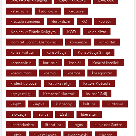
kara śmierci a Kościół
Karol Fjałkowski
Katalonia
katechizm
katolicyzm
Kędziora
klauzula sumienia
klerykalizm
KO
kobiety
Kobiety w Piśmie Świętym
KOD
kolonializm
Komitet Obrony Demokracji
komunizm
konkordat
konserwatyzm
konstytucja
Konstytucja 3 maja
koronawirus
korupcja
kościół
Kościół katolicki
kościół mocy
kosmici
kosmos
kreacjonizm
królestwo boze
Krytyka religii
Kryzys Kościoła
kryzys religii
Krzysztof Marczak
ks. prof. Salij
ksiądz
książka
kuchanny
kultura
Kurdowie
laicyzacja
lewica
LGBT
liberalizm
libertarianizm
literatura
Logos
Łucja dos Santos
Ludzie
Łukasz Lamża
Łyszczyński
Macron