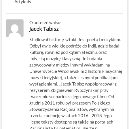
Artykuły…
O autorze wpisu:
Jacek Tabisz
Studiował historię sztuki. Jest poetą i muzykiem.
Odbył dwie wielkie podróże do Indii, gdzie badał
kulturę, również pod kątem ateizmu, oraz
indyjską muzykę klasyczną. Te badania
zaowocowały między innymi wykładami na
Uniwersytecie Wrocławskim z historii klasycznej
muzyki indyjskiej, a także licznymi publikacjami i
wystąpieniami. . Jacek Tabisz współpracował z
reżyserem Zbigniewem Rybczyńskim przy
tworzeniu scenariusza jego nowego filmu. Od
grudnia 2011 roku był prezesem Polskiego
Stowarzyszenia Racjonalistów, wybranym na
trzecią kadencję w latach 2016 - 2018 Jego
liczne teksty dostępne są także na portalach
Racjonalista.tv, natemat.pl, liberte.pl,