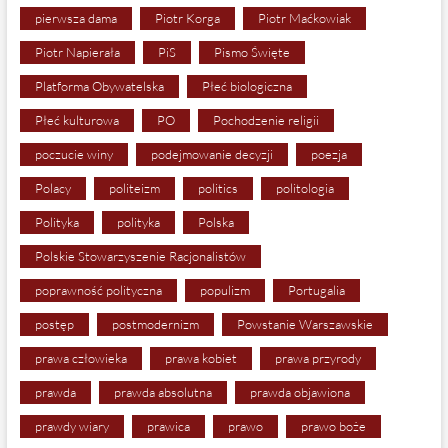
pierwsza dama
Piotr Korga
Piotr Maćkowiak
Piotr Napierała
PiS
Pismo Święte
Platforma Obywatelska
Płeć biologiczna
Płeć kulturowa
PO
Pochodzenie religii
poczucie winy
podejmowanie decyzji
poezja
Polacy
politeizm
politics
politologia
Polityka
polityka
Polska
Polskie Stowarzyszenie Racjonalistów
poprawność polityczna
populizm
Portugalia
postęp
postmodernizm
Powstanie Warszawskie
prawa człowieka
prawa kobiet
prawa przyrody
prawda
prawda absolutna
prawda objawiona
prawdy wiary
prawica
prawo
prawo boże