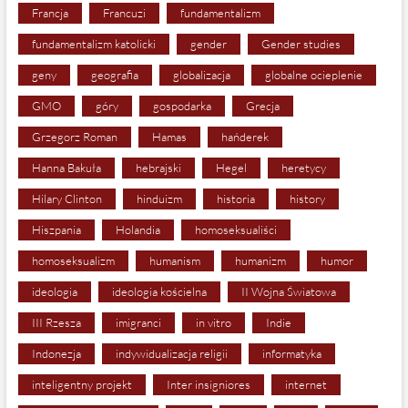
Francja
Francuzi
fundamentalizm
fundamentalizm katolicki
gender
Gender studies
geny
geografia
globalizacja
globalne ocieplenie
GMO
góry
gospodarka
Grecja
Grzegorz Roman
Hamas
hańderek
Hanna Bakuła
hebrajski
Hegel
heretycy
Hilary Clinton
hinduizm
historia
history
Hiszpania
Holandia
homoseksualiści
homoseksualizm
humanism
humanizm
humor
ideologia
ideologia kościelna
II Wojna Światowa
III Rzesza
imigranci
in vitro
Indie
Indonezja
indywidualizacja religii
informatyka
inteligentny projekt
Inter insigniores
internet