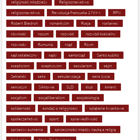
religijność młodzieży
Religioznawstwo
religioznawstwo
Rewolucja francuska 1789 r.
RFN
Robert Biedroń
romantyzm
Rosja
rosłaniec
równość
rozum
rozwód
rozwód kościelny
rozwody
Rumunia
rząd
Rzym
sąd ostateczny
sądy
samorząd
Santo subito
scepticism
sceptycyzm
secularism
sejm
Sekielski
seks
sekularyzacja
sens życia
senyszyn
Sikhowie
SLD
ślub
śmierć
socjalizm
socjalliberalizm
socjobiologia
solidarność
sondaż o religijności
splątanie kwantowe
społeczeństwo
sport
sprawiedliwość
sprzeciw sumienia
sprzeczności między nauką a religią
Sri Lanka
Stany Zjednoczone