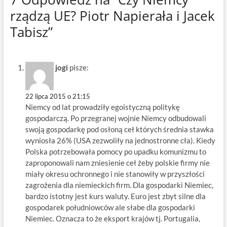
rządzą UE? Piotr Napierała i Jacek
Tabisz”
jogi
pisze:
22 lipca 2015 o 21:15
Niemcy od lat prowadziły egoistyczną politykę
gospodarczą. Po przegranej wojnie Niemcy odbudowali
swoją gospodarkę pod osłoną ceł których średnia stawka
wyniosła 26% (USA zezwoliły na jednostronne cła). Kiedy
Polska potrzebowała pomocy po upadku komunizmu to
zaproponowali nam zniesienie ceł żeby polskie firmy nie
miały okresu ochronnego i nie stanowiły w przyszłości
zagrożenia dla niemieckich firm. Dla gospodarki Niemiec,
bardzo istotny jest kurs waluty. Euro jest zbyt silne dla
gospodarek południowców ale słabe dla gospodarki
Niemiec. Oznacza to że eksport krajów tj. Portugalia,