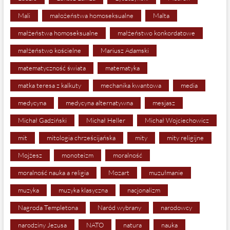
Mali
małożeństwa homoseksualne
Malta
małżeństwa homoseksualne
małżeństwo konkordatowe
małżeństwo kościelne
Mariusz Adamski
matematyczność świata
matematyka
matka teresa z kalkuty
mechanika kwantowa
media
medycyna
medycyna alternatywna
mesjasz
Michał Gadziński
Michał Heller
Michał Wojciechowicz
mit
mitologia chrześcijańska
mity
mity religijne
Mojżesz
monoteizm
moralność
moralność nauka a religia
Mozart
muzułmanie
muzyka
muzyka klasyczna
nacjonalizm
Nagroda Templetona
Naród wybrany
narodowcy
narodziny Jezusa
NATO
natura
nauka