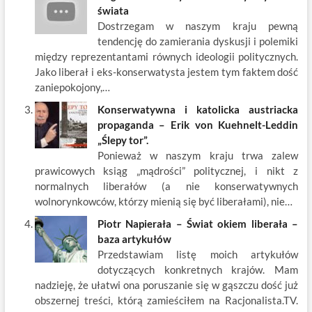
świata
Dostrzegam w naszym kraju pewną
tendencję do zamierania dyskusji i polemiki
między reprezentantami równych ideologii politycznych.
Jako liberał i eks-konserwatysta jestem tym faktem dość
zaniepokojony,…
Konserwatywna i katolicka austriacka
propaganda – Erik von Kuehnelt-Leddin
„Ślepy tor”.
Ponieważ w naszym kraju trwa zalew
prawicowych ksiąg „mądrości” politycznej, i nikt z
normalnych liberałów (a nie konserwatywnych
wolnorynkowców, którzy mienią się być liberałami), nie…
Piotr Napierała – Świat okiem liberała –
baza artykułów
Przedstawiam listę moich artykułów
dotyczących konkretnych krajów. Mam
nadzieję, że ułatwi ona poruszanie się w gąszczu dość już
obszernej treści, którą zamieściłem na Racjonalista.TV.