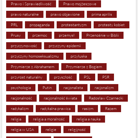
Prawo i Sprawiedliwość
Prawo mojżeszowe
prawo naturalne
prawo objawione
prima aprilis
PRL
propaganda
protestantyzm
protesty kobiet
Prusy
przemoc
przemysł
Przenośnie w Biblii
przyczynowość
przyczyny epidemii
przyczyny homoseksualizmu
przyłuska
Przymierze z Abrahamem
Przymierze z Bogiem
przyrost naturalny
przyszłość
PSL
PSR
psychologia
Putin
racjonalista
racjonalizm
racjonalność
racjonalność świata
Radosław Czarnecki
radykalizm
radykalna prawica
rasizm
Razem
religia
religia a moralność
religia a nauka
religia w USA
religie
religijność