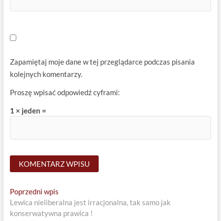
Zapamiętaj moje dane w tej przeglądarce podczas pisania
kolejnych komentarzy.
Proszę wpisać odpowiedź cyframi:
1 × jeden =
Nawigacja
Previous
Poprzedni wpis
post:
Lewica nieliberalna jest irracjonalna, tak samo jak
wpisu
konserwatywna prawica !