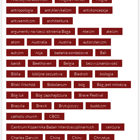
antropologia
antyklerykalizm
antykoncepcja
antysemityzm
architektura
argumenty na rzecz istnienia Boga
Ateizm
ateizm
atom
Australia
Austria
autorytaryzm
autyzm
Azja
badania sondażowe
Bali
barok
Beethoven
Belgia
bezwyznaniowość
Biblia
biblijne oszustwa
Biedroń
biologia
Bliski Wschód
Bobolanum
bóg
Bóg jest miłością
Bóg luk
Bóg zapchajdziura
Brave Festival
Brazylia
Brexit
Brytyjczycy
buddyzm
catholic church
CBOS
Centrum Kopernika Badań Interdyscyplinarnych
cenzura
Charles Darwin
China
Chiny
Chrystus