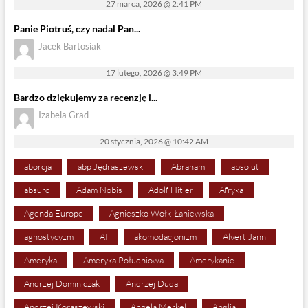
27 marca, 2026 @ 2:41 PM
Panie Piotruś, czy nadal Pan...
Jacek Bartosiak
17 lutego, 2026 @ 3:49 PM
Bardzo dziękujemy za recenzję i...
Izabela Grad
20 stycznia, 2026 @ 10:42 AM
aborcja
abp Jędraszewski
Abraham
absolut
absurd
Adam Nobis
Adolf Hitler
Afryka
Agenda Europe
Agnieszko Wołk-Łaniewska
agnostycyzm
AI
akomodacjonizm
Alvert Jann
Ameryka
Ameryka Południowa
Amerykanie
Andrzej Dominiczak
Andrzej Duda
Andrzej Koraszewski
Angela Merkel
Anglia