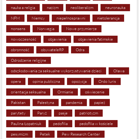
nauka a religia
nazizm
neoliberalizm
neuronauka
NFM
Niemcy
niepełnosprawni
nietolerancja
nonsens
Norwegia
Nowe przymierze
nowoczesność
objawienia
objawienia fatimskie
obronność
obywateleRP
Odra
Odrodzenie religijne
odszkodowania za seksualne wykorzystywanie dzieci
Oława
opera
opinia publiczna
opozycja
Ordo Iuris
orientacja seksualna
Ormianie
oświecenie
Pakistan
Palestyna
pandemia
papież
parytety
Paryż
pasje
patriotyzm
Paulina Łopatniuk
pedofilia
pedofilia w kościele
pesymizm
Petek
Pew Research Center