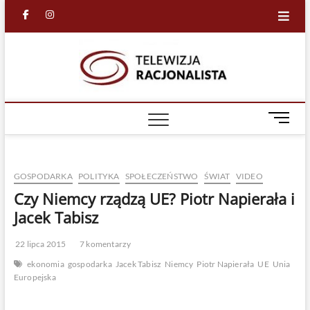
Skip
facebook
in
to
content
Racjona
RACJONALNA
TELEWIZJA
TV
M
e
n
u
GOSPODARKA
POLITYKA
SPOŁECZEŃSTWO
ŚWIAT
VIDEO
B
u
Czy Niemcy rządzą UE? Piotr Napierała i
t
Jacek Tabisz
t
o
22 lipca 2015
7 komentarzy
n
ekonomia
gospodarka
Jacek Tabisz
Niemcy
Piotr Napierała
UE
Unia
Europejska