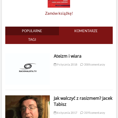
Zamów książkę!
POPULARNE
KOMENTARZE
TAGI
Ateizm i wiara
9 stycznia 2018
358 komentarzy
Jak walczyć z rasizmem? Jacek
Tabisz
6 stycznia 2017
319 komentarzy