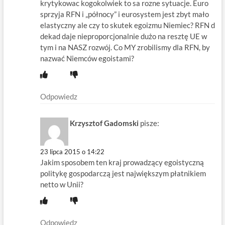
krytykowac kogokolwiek to sa rozne sytuacje. Euro
sprzyja RFN i „północy” i eurosystem jest zbyt mało
elastyczny ale czy to skutek egoizmu Niemiec? RFN d
dekad daje nieproporcjonalnie dużo na resztę UE w
tym i na NASZ rozwój. Co MY zrobilismy dla RFN, by
nazwać Niemców egoistami?
Odpowiedz
Krzysztof Gadomski
pisze:
23 lipca 2015 o 14:22
Jakim sposobem ten kraj prowadzący egoistyczną
politykę gospodarczą jest największym płatnikiem
netto w Unii?
Odpowiedz