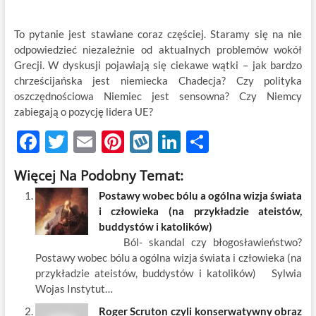
To pytanie jest stawiane coraz częściej. Staramy się na nie
odpowiedzieć niezależnie od aktualnych problemów wokół
Grecji. W dyskusji pojawiają się ciekawe wątki – jak bardzo
chrześcijańska jest niemiecka Chadecja? Czy polityka
oszczędnościowa Niemiec jest sensowna? Czy Niemcy
zabiegają o pozycję lidera UE?
F
T
E
Pi
W
Li
S
ac
w
m
nt
y
n
h
Więcej Na Podobny Temat:
e
itt
ail
er
k
k
ar
Postawy wobec bólu a ogólna wizja świata
b
er
es
o
e
e
i człowieka (na przykładzie ateistów,
o
t
p
dI
buddystów i katolików)
Ból- skandal czy błogosławieństwo?
o
n
Postawy wobec bólu a ogólna wizja świata i człowieka (na
k
przykładzie ateistów, buddystów i katolików) Sylwia
Wojas Instytut…
Roger Scruton czyli konserwatywny obraz