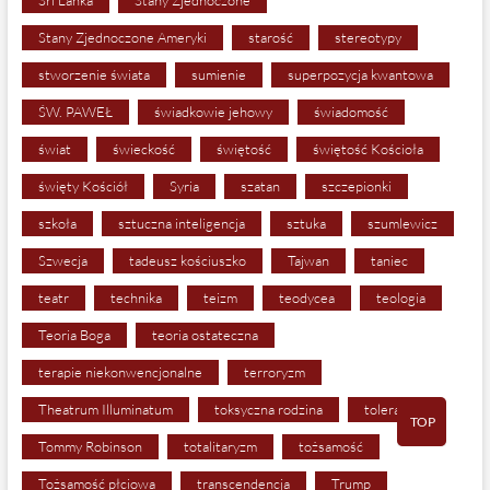
Stany Zjednoczone Ameryki
starość
stereotypy
stworzenie świata
sumienie
superpozycja kwantowa
ŚW. PAWEŁ
świadkowie jehowy
świadomość
świat
świeckość
świętość
świętość Kościoła
święty Kościół
Syria
szatan
szczepionki
szkoła
sztuczna inteligencja
sztuka
szumlewicz
Szwecja
tadeusz kościuszko
Tajwan
taniec
teatr
technika
teizm
teodycea
teologia
Teoria Boga
teoria ostateczna
terapie niekonwencjonalne
terroryzm
Theatrum Illuminatum
toksyczna rodzina
tolerancja
TOP
Tommy Robinson
totalitaryzm
tożsamość
Tożsamość płciowa
transcendencja
Trump