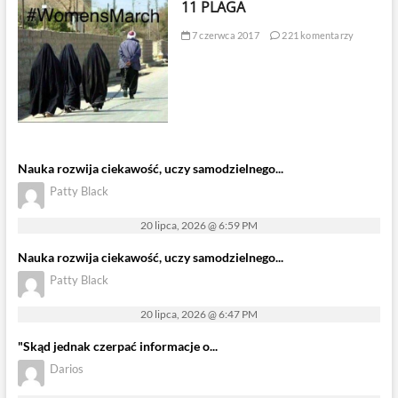
11 PLAGA
7 czerwca 2017
221 komentarzy
Nauka rozwija ciekawość, uczy samodzielnego...
Patty Black
20 lipca, 2026 @ 6:59 PM
Nauka rozwija ciekawość, uczy samodzielnego...
Patty Black
20 lipca, 2026 @ 6:47 PM
"Skąd jednak czerpać informacje o...
Darios