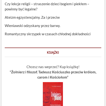
Czy lekcje religii – straszenie dzieci bogiem i piekłem –
powinny być legalne?
Ateizm egzystencjalny. Za i przeciw
Wieniawski odzyskany przez barwy.
Romantyczny skrzypek w czasach chłodnej dokładności
KSIĄŻKI
Chcesz nas weprzeć? Kup książkę!
"Żołnierz i filozof. Tadeusz Kościuszko przeciw królom,
carom i Kościołom”