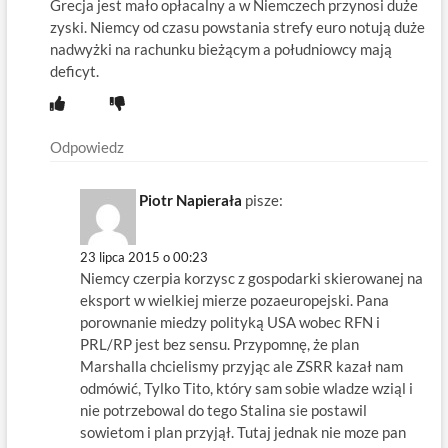
Grecja jest mało opłacalny a w Niemczech przynosi duże
zyski. Niemcy od czasu powstania strefy euro notują duże
nadwyżki na rachunku bieżącym a południowcy mają
deficyt.
Odpowiedz
Piotr Napierała
pisze:
23 lipca 2015 o 00:23
Niemcy czerpia korzysc z gospodarki skierowanej na
eksport w wielkiej mierze pozaeuropejski. Pana
porownanie miedzy polityką USA wobec RFN i
PRL/RP jest bez sensu. Przypomnę, że plan
Marshalla chcielismy przyjąc ale ZSRR kazał nam
odmówić, Tylko Tito, który sam sobie wladze wziąl i
nie potrzebowal do tego Stalina sie postawil
sowietom i plan przyjął. Tutaj jednak nie moze pan