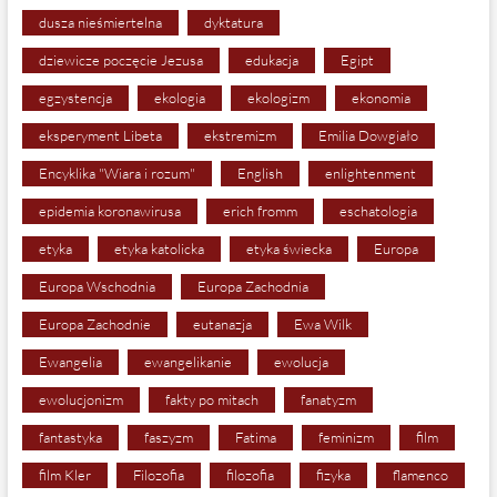
dusza nieśmiertelna
dyktatura
dziewicze poczęcie Jezusa
edukacja
Egipt
egzystencja
ekologia
ekologizm
ekonomia
eksperyment Libeta
ekstremizm
Emilia Dowgiało
Encyklika "Wiara i rozum"
English
enlightenment
epidemia koronawirusa
erich fromm
eschatologia
etyka
etyka katolicka
etyka świecka
Europa
Europa Wschodnia
Europa Zachodnia
Europa Zachodnie
eutanazja
Ewa Wilk
Ewangelia
ewangelikanie
ewolucja
ewolucjonizm
fakty po mitach
fanatyzm
fantastyka
faszyzm
Fatima
feminizm
film
film Kler
Filozofia
filozofia
fizyka
flamenco