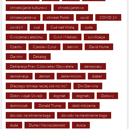
chrześcijanie kulturowi
chrześcijaństwo
chrześcjiaństwo
chrzest Polski
covid
COVID 19
covid19
cud
Cud nad Wisłą
cuda
Ćwiczenia z ateizmu
Cyryl i Metody
cywilizacja
Czechy
Czesław Cyrul
darwin
David Hume
Dawkin
Dekalog
Deklaracja Praw Człowieka i Obywatela
democracy
demokracja
demon
determinizm
diabeł
Dlaczego istnieje raczej coś niż nic?
Dni Darwina
Dobry wojak Szwejk
dogmat
dogmaty
Dołowy
dominiczak
Donald Trump
dość milczenia
dowody na istnienia boga
dowody na nieistnienie boga
duda
Duma i Nowoczesność
dusza