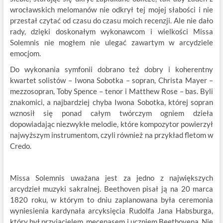
wrocławskich melomanów nie odkrył tej mojej słabości i nie
przestał czytać od czasu do czasu moich recenzji. Ale nie dało
rady, dzięki doskonałym wykonawcom i wielkości Missa
Solemnis nie mogłem nie ulegać zawartym w arcydziele
emocjom.
Do wykonania symfonii dobrano też dobry i koherentny
kwartet solistów – Iwona Sobotka – sopran, Christa Mayer –
mezzosopran, Toby Spence – tenor i Matthew Rose – bas. Byli
znakomici, a najbardziej chyba Iwona Sobotka, której sopran
wznosił się ponad całym twórczym ogniem dzieła
dopowiadając niezwykłe melodie, które kompozytor powierzył
najwyższym instrumentom, czyli również na przykład fletom w
Credo.
Missa Solemnis uważana jest za jedno z największych
arcydzieł muzyki sakralnej. Beethoven pisał ją na 20 marca
1820 roku, w którym to dniu zaplanowana była ceremonia
wyniesienia kardynała arcyksięcia Rudolfa Jana Habsburga,
który był przyjacielem, mecenasem i uczniem Beethovena. Nie