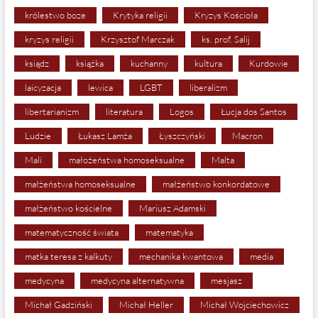
królestwo boze
Krytyka religii
Kryzys Kościoła
kryzys religii
Krzysztof Marczak
ks. prof. Salij
ksiądz
książka
kuchanny
kultura
Kurdowie
laicyzacja
lewica
LGBT
liberalizm
libertarianizm
literatura
Logos
Łucja dos Santos
Ludzie
Łukasz Lamża
Łyszczyński
Macron
Mali
małożeństwa homoseksualne
Malta
małżeństwa homoseksualne
małżeństwo konkordatowe
małżeństwo kościelne
Mariusz Adamski
matematyczność świata
matematyka
matka teresa z kalkuty
mechanika kwantowa
media
medycyna
medycyna alternatywna
mesjasz
Michał Gadziński
Michał Heller
Michał Wojciechowicz