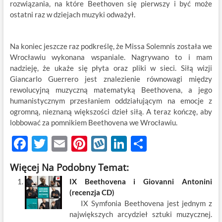
rozwiązania, na które Beethoven się pierwszy i być może
ostatni raz w dziejach muzyki odważył.
Na koniec jeszcze raz podkreślę, że Missa Solemnis została we
Wrocławiu wykonana wspaniale. Nagrywano to i mam
nadzieję, że ukaże się płyta oraz pliki w sieci. Siłą wizji
Giancarlo Guerrero jest znalezienie równowagi między
rewolucyjną muzyczną matematyką Beethovena, a jego
humanistycznym przesłaniem oddziałującym na emocje z
ogromną, nieznaną większości dzieł siłą. A teraz kończę, aby
lobbować za pomnikiem Beethovena we Wrocławiu.
F
T
E
Pi
W
Li
S
ac
w
m
nt
y
n
h
Więcej Na Podobny Temat:
e
itt
ail
er
k
k
ar
IX Beethovena i Giovanni Antonini
b
er
es
o
e
e
(recenzja CD)
o
t
p
dI
IX Symfonia Beethovena jest jednym z
największych arcydzieł sztuki muzycznej.