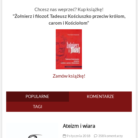
Chcesz nas weprzeć? Kup książkę!
"Żołnierz i filozof. Tadeusz Kościuszko przeciw królom,
carom i Kościołom”
Zamów książkę!
POPULARNE
KOMENTARZE
TAGI
Ateizm i wiara
9 stycznia 2018
358 komentarzy