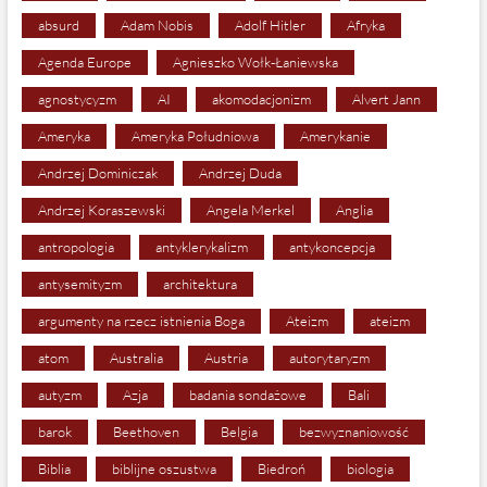
absurd
Adam Nobis
Adolf Hitler
Afryka
Agenda Europe
Agnieszko Wołk-Łaniewska
agnostycyzm
AI
akomodacjonizm
Alvert Jann
Ameryka
Ameryka Południowa
Amerykanie
Andrzej Dominiczak
Andrzej Duda
Andrzej Koraszewski
Angela Merkel
Anglia
antropologia
antyklerykalizm
antykoncepcja
antysemityzm
architektura
argumenty na rzecz istnienia Boga
Ateizm
ateizm
atom
Australia
Austria
autorytaryzm
autyzm
Azja
badania sondażowe
Bali
barok
Beethoven
Belgia
bezwyznaniowość
Biblia
biblijne oszustwa
Biedroń
biologia