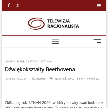
Skip
facebook
in
to
content
Racjona
RACJONALNA
TELEWIZJA
TV
M
e
n
u
NAUKA
PUBLICYSTYKA
SZTUKA
B
u
Dźwiękokształty Beethovena
t
t
14 grudnia 2019
Skomentuj
muzyka klasyczna
NFM
Wrocław
o
n
Zbliża się rok BTHVN 2020, w którym świętować będziemy
250 lecie urodzin Beethovena. Ta rocznica to trudne zadanie,