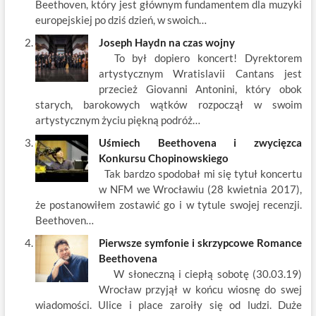
o
n
Beethoven, który jest głównym fundamentem dla muzyki
k
europejskiej po dziś dzień, w swoich…
Joseph Haydn na czas wojny
To był dopiero koncert! Dyrektorem
artystycznym Wratislavii Cantans jest
przecież Giovanni Antonini, który obok
starych, barokowych wątków rozpoczął w swoim
artystycznym życiu piękną podróż…
Uśmiech Beethovena i zwycięzca
Konkursu Chopinowskiego
Tak bardzo spodobał mi się tytuł koncertu
w NFM we Wrocławiu (28 kwietnia 2017),
że postanowiłem zostawić go i w tytule swojej recenzji.
Beethoven…
Pierwsze symfonie i skrzypcowe Romance
Beethovena
W słoneczną i ciepłą sobotę (30.03.19)
Wrocław przyjął w końcu wiosnę do swej
wiadomości. Ulice i place zaroiły się od ludzi. Duże