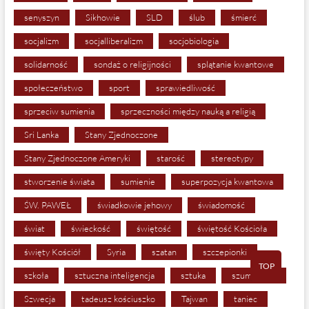
senyszyn
Sikhowie
SLD
ślub
śmierć
socjalizm
socjalliberalizm
socjobiologia
solidarność
sondaż o religijności
splątanie kwantowe
społeczeństwo
sport
sprawiedliwość
sprzeciw sumienia
sprzeczności między nauką a religią
Sri Lanka
Stany Zjednoczone
Stany Zjednoczone Ameryki
starość
stereotypy
stworzenie świata
sumienie
superpozycja kwantowa
ŚW. PAWEŁ
świadkowie jehowy
świadomość
świat
świeckość
świętość
świętość Kościoła
święty Kościół
Syria
szatan
szczepionki
TOP
szkoła
sztuczna inteligencja
sztuka
szumlewicz
Szwecja
tadeusz kościuszko
Tajwan
taniec