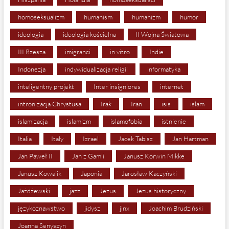
homoseksualizm
humanism
humanizm
humor
ideologia
ideologia kościelna
II Wojna Światowa
III Rzesza
imigranci
in vitro
Indie
Indonezja
indywidualizacja religii
informatyka
inteligentny projekt
Inter insigniores
internet
intronizacja Chrystusa
Irak
Iran
isis
islam
islamizacja
islamizm
islamofobia
istnienie
Italia
Italy
Izrael
Jacek Tabisz
Jan Hartman
Jan Paweł II
Jan z Gamli
Janusz Korwin Mikke
Janusz Kowalik
Japonia
Jarosław Kaczyński
Jażdżewski
jazz
Jezus
Jezus historyczny
językoznawstwo
jidysz
jinx
Joachim Brudziński
Joanna Senyszyn