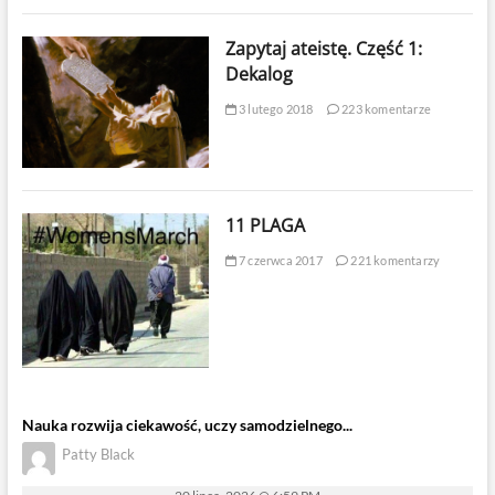
Zapytaj ateistę. Część 1:
Dekalog
3 lutego 2018
223 komentarze
11 PLAGA
7 czerwca 2017
221 komentarzy
Nauka rozwija ciekawość, uczy samodzielnego...
Patty Black