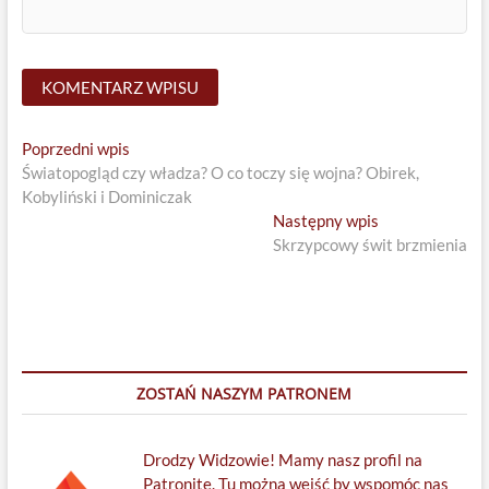
Nawigacja
Previous
Poprzedni wpis
post:
Światopogląd czy władza? O co toczy się wojna? Obirek,
wpisu
Kobyliński i Dominiczak
Next
Następny wpis
post:
Skrzypcowy świt brzmienia
ZOSTAŃ NASZYM PATRONEM
Drodzy Widzowie! Mamy nasz profil na
Patronite. Tu można wejść by wspomóc nas