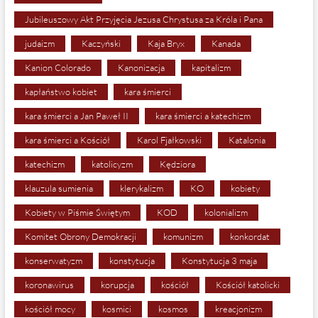
Jubileuszowy Akt Przyjęcia Jezusa Chrystusa za Króla i Pana
judaizm
Kaczyński
Kaja Bryx
Kanada
Kanion Colorado
Kanonizacja
kapitalizm
kapłaństwo kobiet
kara śmierci
kara śmierci a Jan Paweł II
kara śmierci a katechizm
kara śmierci a Kościół
Karol Fjałkowski
Katalonia
katechizm
katolicyzm
Kędziora
klauzula sumienia
klerykalizm
KO
kobiety
Kobiety w Piśmie Świętym
KOD
kolonializm
Komitet Obrony Demokracji
komunizm
konkordat
konserwatyzm
konstytucja
Konstytucja 3 maja
koronawirus
korupcja
kościół
Kościół katolicki
kościół mocy
kosmici
kosmos
kreacjonizm