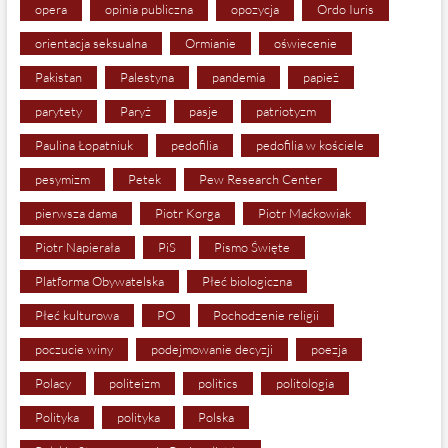
opera
opinia publiczna
opozycja
Ordo Iuris
orientacja seksualna
Ormianie
oświecenie
Pakistan
Palestyna
pandemia
papież
parytety
Paryż
pasje
patriotyzm
Paulina Łopatniuk
pedofilia
pedofilia w kościele
pesymizm
Petek
Pew Research Center
pierwsza dama
Piotr Korga
Piotr Maćkowiak
Piotr Napierała
PiS
Pismo Święte
Platforma Obywatelska
Płeć biologiczna
Płeć kulturowa
PO
Pochodzenie religii
poczucie winy
podejmowanie decyzji
poezja
Polacy
politeizm
politics
politologia
Polityka
polityka
Polska