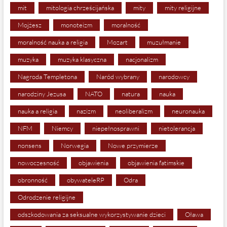
mit
mitologia chrześcijańska
mity
mity religijne
Mojżesz
monoteizm
moralność
moralność nauka a religia
Mozart
muzułmanie
muzyka
muzyka klasyczna
nacjonalizm
Nagroda Templetona
Naród wybrany
narodowcy
narodziny Jezusa
NATO
natura
nauka
nauka a religia
nazizm
neoliberalizm
neuronauka
NFM
Niemcy
niepełnosprawni
nietolerancja
nonsens
Norwegia
Nowe przymierze
nowoczesność
objawienia
objawienia fatimskie
obronność
obywateleRP
Odra
Odrodzenie religijne
odszkodowania za seksualne wykorzystywanie dzieci
Oława