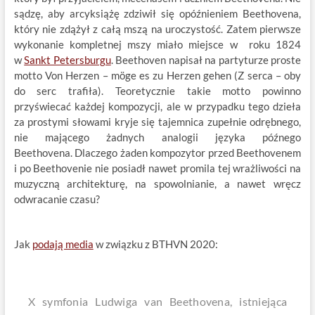
sądzę, aby arcyksiążę zdziwił się opóźnieniem Beethovena,
który nie zdążył z całą mszą na uroczystość. Zatem pierwsze
wykonanie kompletnej mszy miało miejsce w roku 1824
w
Sankt Petersburgu
. Beethoven napisał na partyturze proste
motto Von Herzen – möge es zu Herzen gehen (Z serca – oby
do serc trafiła). Teoretycznie takie motto powinno
przyświecać każdej kompozycji, ale w przypadku tego dzieła
za prostymi słowami kryje się tajemnica zupełnie odrębnego,
nie mającego żadnych analogii języka późnego
Beethovena. Dlaczego żaden kompozytor przed Beethovenem
i po Beethovenie nie posiadł nawet promila tej wrażliwości na
muzyczną architekturę, na spowolnianie, a nawet wręcz
odwracanie czasu?
Jak
podają media
w związku z BTHVN 2020:
X symfonia Ludwiga van Beethovena, istniejąca