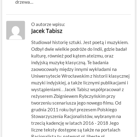
drzewa…
O autorze wpisu:
Jacek Tabisz
Studiował historię sztuki. Jest poetą i muzykiem.
Odbył dwie wielkie podróże do Indii, gdzie badał
kulturę, również pod kątem ateizmu, oraz
indyjską muzykę klasyczną. Te badania
zaowocowały między innymi wykładami na
Uniwersytecie Wrocławskim z historii klasycznej
muzyki indyjskiej, a także licznymi publikacjami i
wystąpieniami. . Jacek Tabisz współpracował z
reżyserem Zbigniewem Rybczyńskim przy
tworzeniu scenariusza jego nowego filmu. Od
grudnia 2011 roku był prezesem Polskiego
Stowarzyszenia Racjonalistów, wybranym na
trzecią kadencję w latach 2016 - 2018 Jego
liczne teksty dostępne są także na portalach
Racjonalista.tv, natemat.pl, liberte.pl,