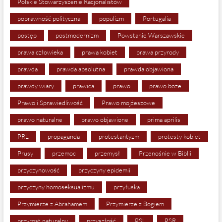
Polskie Stowarzyszenie Racjonalistów
poprawność polityczna
populizm
Portugalia
postęp
postmodernizm
Powstanie Warszawskie
prawa człowieka
prawa kobiet
prawa przyrody
prawda
prawda absolutna
prawda objawiona
prawdy wiary
prawica
prawo
prawo boże
Prawo i Sprawiedliwość
Prawo mojżeszowe
prawo naturalne
prawo objawione
prima aprilis
PRL
propaganda
protestantyzm
protesty kobiet
Prusy
przemoc
przemysł
Przenośnie w Biblii
przyczynowość
przyczyny epidemii
przyczyny homoseksualizmu
przyłuska
Przymierze z Abrahamem
Przymierze z Bogiem
przyrost naturalny
przyszłość
PSL
PSR