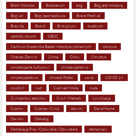
Bliski Wschód
Bobolanum
bóg
Bóg jest miłością
Bóg luk
Bóg zapchajdziura
Brave Festival
Brazylia
Brexit
Brytyjczycy
buddyzm
catholic church
CBOS
Centrum Kopernika Badań Interdyscyplinarnych
cenzura
Charles Darwin
China
Chiny
Chrystus
chrześcijanie kulturowi
chrześcijaństwo
chrześcjiaństwo
chrzest Polski
covid
COVID 19
covid19
cud
Cud nad Wisłą
cuda
Ćwiczenia z ateizmu
Cyryl i Metody
cywilizacja
Czechy
Czesław Cyrul
darwin
David Hume
Dawkin
Dekalog
Deklaracja Praw Człowieka i Obywatela
democracy