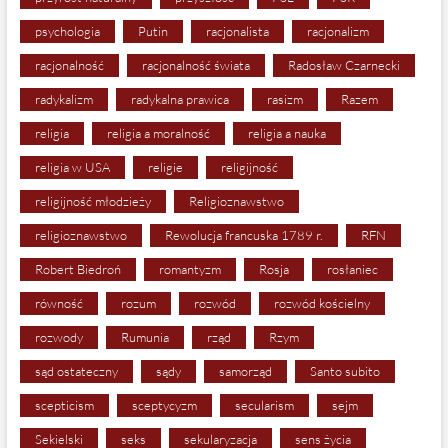
psychologia
Putin
racjonalista
racjonalizm
racjonalność
racjonalność świata
Radosław Czarnecki
radykalizm
radykalna prawica
rasizm
Razem
religia
religia a moralność
religia a nauka
religia w USA
religie
religijność
religijność młodzieży
Religioznawstwo
religioznawstwo
Rewolucja francuska 1789 r.
RFN
Robert Biedroń
romantyzm
Rosja
rosłaniec
równość
rozum
rozwód
rozwód kościelny
rozwody
Rumunia
rząd
Rzym
sąd ostateczny
sądy
samorząd
Santo subito
scepticism
sceptycyzm
secularism
sejm
Sekielski
seks
sekularyzacja
sens życia