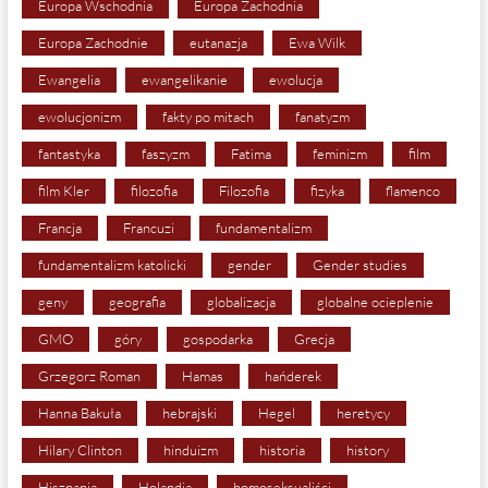
Europa Wschodnia
Europa Zachodnia
Europa Zachodnie
eutanazja
Ewa Wilk
Ewangelia
ewangelikanie
ewolucja
ewolucjonizm
fakty po mitach
fanatyzm
fantastyka
faszyzm
Fatima
feminizm
film
film Kler
filozofia
Filozofia
fizyka
flamenco
Francja
Francuzi
fundamentalizm
fundamentalizm katolicki
gender
Gender studies
geny
geografia
globalizacja
globalne ocieplenie
GMO
góry
gospodarka
Grecja
Grzegorz Roman
Hamas
hańderek
Hanna Bakuła
hebrajski
Hegel
heretycy
Hilary Clinton
hinduizm
historia
history
Hiszpania
Holandia
homoseksualiści