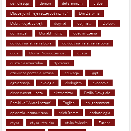
demokracja
demon
determinizm
diabeł
Dlaczego istnieje raczej coś niż nic?
Dni Darwina
Dobry wojak Szwejk
dogmat
dogmaty
Dołowy
dominiczak
Donald Trump
dość milczenia
dowody na istnienia boga
dowody na nieistnienie boga
duda
Duma i Nowoczesność
dusza
dusza nieśmiertelna
dyktatura
dziewicze poczęcie Jezusa
edukacja
Egipt
egzystencja
ekologia
ekologizm
ekonomia
eksperyment Libeta
ekstremizm
Emilia Dowgiało
Encyklika "Wiara i rozum"
English
enlightenment
epidemia koronawirusa
erich fromm
eschatologia
etyka
etyka katolicka
etyka świecka
Europa