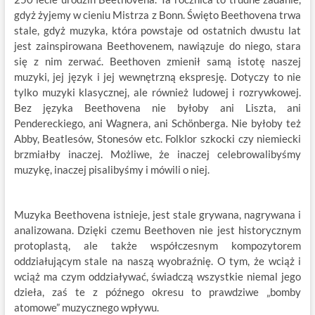
gdyż żyjemy w cieniu Mistrza z Bonn. Święto Beethovena trwa
stale, gdyż muzyka, która powstaje od ostatnich dwustu lat
jest zainspirowana Beethovenem, nawiązuje do niego, stara
się z nim zerwać. Beethoven zmienił samą istotę naszej
muzyki, jej język i jej wewnętrzną ekspresję. Dotyczy to nie
tylko muzyki klasycznej, ale również ludowej i rozrywkowej.
Bez języka Beethovena nie byłoby ani Liszta, ani
Pendereckiego, ani Wagnera, ani Schönberga. Nie byłoby też
Abby, Beatlesów, Stonesów etc. Folklor szkocki czy niemiecki
brzmiałby inaczej. Możliwe, że inaczej celebrowalibyśmy
muzykę, inaczej pisalibyśmy i mówili o niej.
Muzyka Beethovena istnieje, jest stale grywana, nagrywana i
analizowana. Dzięki czemu Beethoven nie jest historycznym
protoplastą, ale także współczesnym kompozytorem
oddziałującym stale na naszą wyobraźnię. O tym, że wciąż i
wciąż ma czym oddziaływać, świadczą wszystkie niemal jego
dzieła, zaś te z późnego okresu to prawdziwe „bomby
atomowe” muzycznego wpływu.