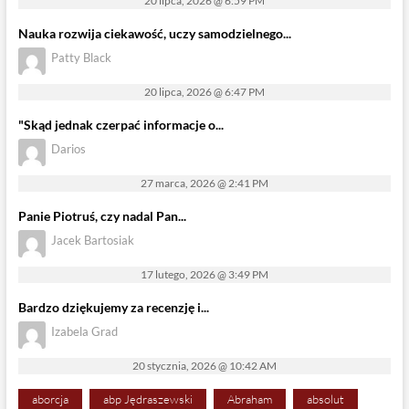
20 lipca, 2026 @ 6:59 PM
Nauka rozwija ciekawość, uczy samodzielnego...
Patty Black
20 lipca, 2026 @ 6:47 PM
"Skąd jednak czerpać informacje o...
Darios
27 marca, 2026 @ 2:41 PM
Panie Piotruś, czy nadal Pan...
Jacek Bartosiak
17 lutego, 2026 @ 3:49 PM
Bardzo dziękujemy za recenzję i...
Izabela Grad
20 stycznia, 2026 @ 10:42 AM
aborcja
abp Jędraszewski
Abraham
absolut