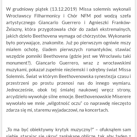
W grudniowy piątek (13.12.2019) Missa solemnis wykonali
Wrocławscy Filharmonicy i Chór NFM pod wodzą szefa
artystycznego Giancarlo Guerrero i Agnieszki Franków-
Żelazny, która przygotowała chór do zadań ekstremalnych,
jakich dzieło Beethovena wymaga od chórzystów. Wykonanie
było porywające, znakomite. Już po pierwszym ogniwie mszy
miałem ochotę, śladem pierwszych romantyków, stawiać
wszędzie pomniki Beethovena (gdzie jest we Wrocławiu taki
monument?). Giancarlo Guerrero, wraz z wrocławskimi
muzykami, pokazał zupełnie nieziemski i odrębny świat Missa
Solemnis. Świat w którym Beethovenowska synestezja czasu i
przestrzeni po prostu przenosi nas do innego wymiaru.
Jednocześnie, obok tej śmiałej naukowej wręcz strony,
arcydzieło wywołuje silne emocje. Beethovenowskie Miserere
wywołało we mnie „wilgotność oczu” co naprawdę nieczęsto
zdarza się mi, staremu wyjadaczowi, na koncertach.
„To ma być obiektywny krytyk muzyczny?” – ofuknąłem sam
siebie, starając się ukryć zapłakane oblicze, tak aby żaden z