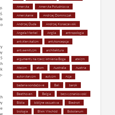
Ameryka
Ameryka Południowa
y.
j.
Amerykanie
Andrzej Dominiczak
da
Andrzej Duda
Andrzej Koraszewski
ko
Angela Merkel
Anglia
antropologia
antyklerykalizm
antykoncepcja
zy
antysemityzm
architektura
ny
15
argumenty na rzecz istnienia Boga
ateizm
ch
Ateizm
atom
Australia
Austria
ik
o-
autorytaryzm
autyzm
Azja
badania sondażowe
Bali
barok
Beethoven
Belgia
bezwyznaniowość
ch
wy
Biblia
biblijne oszustwa
Biedroń
ie
biologia
Bliski Wschód
Bobolanum
 w