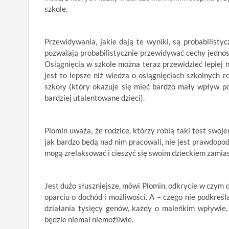
szkole.
Przewidywania, jakie dają te wyniki, są probabilistyc
pozwalają probabilistycznie przewidywać cechy jednost
Osiągnięcia w szkole można teraz przewidzieć lepiej 
jest to lepsze niż wiedza o osiągnięciach szkolnych r
szkoły (który okazuje się mieć bardzo mały wpływ po 
bardziej utalentowane dzieci).
Plomin uważa, że rodzice, którzy robią taki test swo
jak bardzo będą nad nim pracowali, nie jest prawdopo
mogą zrelaksować i cieszyć się swoim dzieckiem zamia
Jest dużo słuszniejsze, mówi Plomin, odkrycie w czym 
oparciu o dochód i możliwości. A – czego nie podkreśl
działania tysięcy genów, każdy o maleńkim wpływie,
będzie niemal niemożliwie.