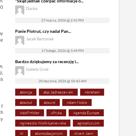
n.
"Skąd jednak czerpać informacje o...
60
Darios
27 marca, 2026 @ 2:41 PM
Panie Piotruś, czy nadal Pan...
ny
Jacek Bartosiak
ie
17 lutego, 2026 @ 3:49 PM
Bardzo dziękujemy za recenzję i...
w,
Izabela Grad
ź,
ch
20 stycznia, 2026 @ 10:42 AM
aborcja
abp Jędraszewski
Abraham
absolut
absurd
Adam Nobis
 z
ch
Adolf Hitler
Afryka
Agenda Europe
cy
Agnieszko Wołk-Łaniewska
agnostycyzm
AI
akomodacjonizm
Alvert Jann