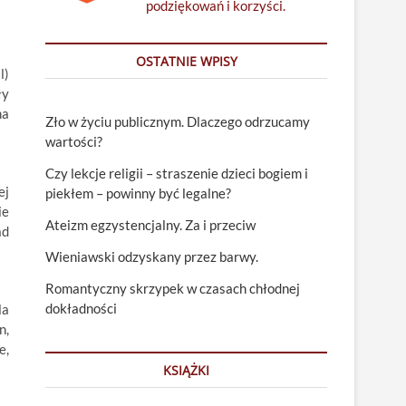
podziękowań i korzyści.
OSTATNIE WPISY
l)
ły
na
Zło w życiu publicznym. Dlaczego odrzucamy
wartości?
Czy lekcje religii – straszenie dzieci bogiem i
ej
piekłem – powinny być legalne?
ie
Ateizm egzystencjalny. Za i przeciw
ad
Wieniawski odzyskany przez barwy.
Romantyczny skrzypek w czasach chłodnej
dokładności
la
n,
e,
KSIĄŻKI