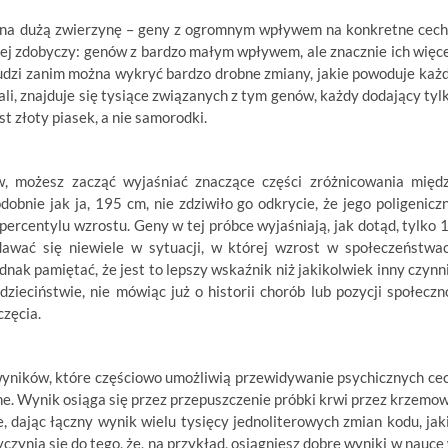
ją na dużą zwierzynę – geny z ogromnym wpływem na konkretne cech
szej zdobyczy: genów z bardzo małym wpływem, ale znacznie ich więce
ludzi zanim można wykryć bardzo drobne zmiany, jakie powoduje każ
ali, znajduje się tysiące związanych z tym genów, każdy dodający tyl
t złoty piasek, a nie samorodki.
w, możesz zacząć wyjaśniać znaczące części zróżnicowania międ
dobnie jak ja, 195 cm, nie zdziwiło go odkrycie, że jego poligenicz
percentylu wzrostu. Geny w tej próbce wyjaśniają, jak dotąd, tylko 
awać się niewiele w sytuacji, w której wzrost w społeczeństwa
dnak pamiętać, że jest to lepszy wskaźnik niż jakikolwiek inny czynn
zieciństwie, nie mówiąc już o historii chorób lub pozycji społeczn
oczęcia.
wyników, które częściowo umożliwią przewidywanie psychicznych ce
yjne. Wynik osiąga się przez przepuszczenie próbki krwi przez krzemo
je, dając łączny wynik wielu tysięcy jednoliterowych zmian kodu, jak
czynia się do tego, że, na przykład, osiągniesz dobre wyniki w nauce