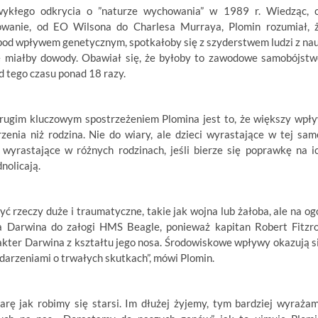
wykłego odkrycia o ”naturze wychowania” w 1989 r. Wiedząc, 
owanie, od EO Wilsona do Charlesa Murraya, Plomin rozumiał, 
ą pod wpływem genetycznym, spotkałoby się z szyderstwem ludzi z na
lne miałby dowody. Obawiał się, że byłoby to zawodowe samobójstw
d tego czasu ponad 18 razy.
rugim kluczowym spostrzeżeniem Plomina jest to, że większy wpł
nia niż rodzina. Nie do wiary, ale dzieci wyrastające w tej sam
i wyrastające w różnych rodzinach, jeśli bierze się poprawkę na i
nolicają.
rzeczy duże i traumatyczne, takie jak wojna lub żałoba, ale na og
a Darwina do załogi HMS Beagle, ponieważ kapitan Robert Fitzr
rakter Darwina z kształtu jego nosa. Środowiskowe wpływy okazują s
arzeniami o trwałych skutkach”, mówi Plomin.
arę jak robimy się starsi. Im dłużej żyjemy, tym bardziej wyraża