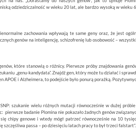
ych na nas. „Dorastamy do naszych genów”, jak to ujmuje Plomi
niską odziedziczalność w wieku 20 lat, ale bardzo wysoką w wieku 
nienormalne zachowania wpływają te same geny oraz, że jest ogól
znych genów na inteligencję, schizofrenię lub osobowość – wszystk
genów, które stanowią o różnicy. Pierwsze próby znajdowania genó
ukaniu „genu-kandydata”. Znajdź gen, który może tu działać i sprawd
 gen APOE i Alzheimera, to podejście było ponurą porażką. Pozytywny
 SNP: szukanie wielu różnych mutacji równocześnie w dużej próbie
c: pierwsze badanie Plomina nie pokazało żadnych genów związany
y się chipy genowe i wtedy mógł patrzeć równocześnie na 10 tysię
 szczęśliwa passa – po dziesięciu latach pracy to był trzeci falstart”.