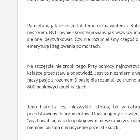
Pamiętam, jak dziesięć lat temu rozmawiałem z Robe
nestorem. Był równie skonsternowany jak wszyscy inni
się one identyfikować. Czy nie rozumieliśmy czegoś o 
emeryturę i żeglowania po morzach.
Na szczęście nie zrobił tego. Przy pomocy najnowszyc
książce przedstawia odpowiedź. Jest to niezmiernie wa
łączy pasję z rozumem (i pasję dla rozumu), że trudno 
800 naukowych publikacjach.
Jego historia jest niezwykle istotna, bo w osta
przedstawionych argumentów. Dowiadujemy się więc, ż
“wychował się w jednopokojowym mieszkaniu w śródmieś
niemniej on sam nienasycenie pożerał książki.