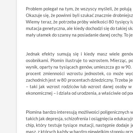
Problem polegał na tym, że wszyscy myśleli, że polu
Okazuje się, że powinni byli szukać znacznie drobniej
Wiemy teraz, że potrzeba próby wielkości 80 tysięcy 
mutacja genetyczna, ale kiedy dochodzi się do takiej sk
mały ułamek do szansy na posiadanie danej cechy. To jes
Jednak efekty sumują się i kiedy masz wiele genó
osobnikami. Plomin ilustruje to wzrostem. Mierząc, po
wynik, oparty na tysiącach genów, umieszcza go w 90. 
procent zmienności wzrostu jednostek, co może wyd
zachodnich jest w 80 procentach dziedziczny. Trzeba je
– taki jak wzrost rodziców lub wzrost danej osoby w d
ekonomicznej – i działa od urodzenia, a właściwie od p
Plomina bardzo interesują możliwości poligenicznych 
takich jak depresja, schizofrenia i osiągnięcia edukac
chip, który testuje tysiące mutacji, następnie dodaje 
masz, z których każdy w bardzo niewielkim stopniu przy