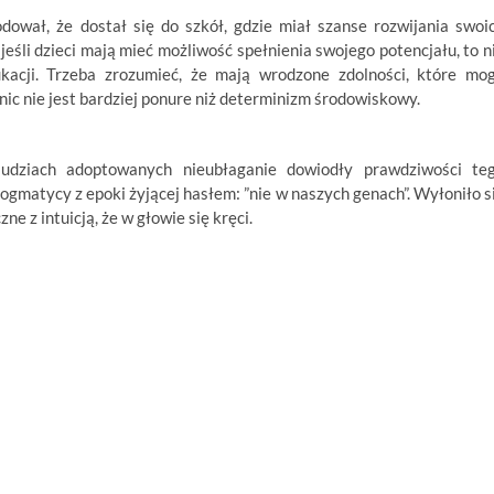
odował, że dostał się do szkół, gdzie miał szanse rozwijania swoi
e jeśli dzieci mają mieć możliwość spełnienia swojego potencjału, to n
acji. Trzeba zrozumieć, że mają wrodzone zdolności, które mo
ic nie jest bardziej ponure niż determinizm środowiskowy.
 ludziach adoptowanych nieubłaganie dowiodły prawdziwości te
dogmatycy z epoki żyjącej hasłem: ”nie w naszych genach”. Wyłoniło s
ne z intuicją, że w głowie się kręci.