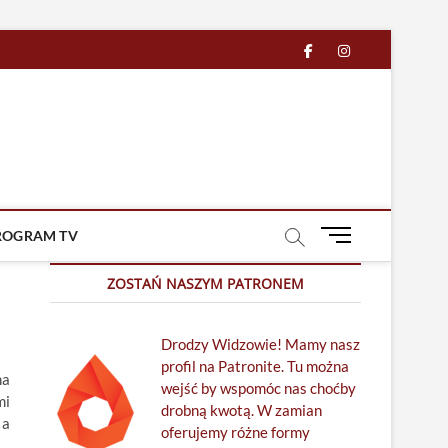
facebook
in
M
ROGRAM TV
e
n
ZOSTAŃ NASZYM PATRONEM
u
B
Drodzy Widzowie! Mamy nasz
u
profil na Patronite. Tu można
t
na
wejść by wspomóc nas choćby
t
mi
drobną kwotą. W zamian
o
 a
oferujemy różne formy
n