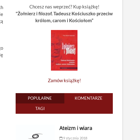
Chcesz nas weprzeć? Kup książkę!
ch
"Żołnierz i filozof. Tadeusz Kościuszko przeciw
ie
królom, carom i Kościołom”
gą
go
ię
Zamów książkę!
POPULARNE
KOMENTARZE
TAGI
Ateizm i wiara
9 stycznia 2018