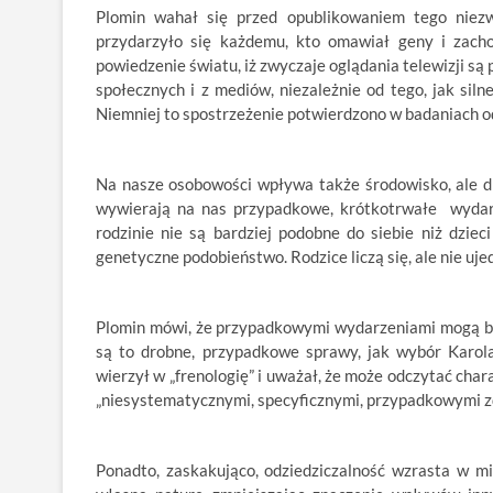
Plomin wahał się przed opublikowaniem tego niez
przydarzyło się każdemu, kto omawiał geny i zach
powiedzenie światu, iż zwyczaje oglądania telewizji s
społecznych i z mediów, niezależnie od tego, jak si
Niemniej to spostrzeżenie potwierdzono w badaniach o
Na nasze osobowości wpływa także środowisko, ale d
wywierają na nas przypadkowe, krótkotrwałe wydarze
rodzinie nie są bardziej podobne do siebie niż dziec
genetyczne podobieństwo. Rodzice liczą się, ale nie ujed
Plomin mówi, że przypadkowymi wydarzeniami mogą być 
są to drobne, przypadkowe sprawy, jak wybór Karol
wierzył w „frenologię” i uważał, że może odczytać cha
„niesystematycznymi, specyficznymi, przypadkowymi zd
Ponadto, zaskakująco, odziedziczalność wzrasta w mi