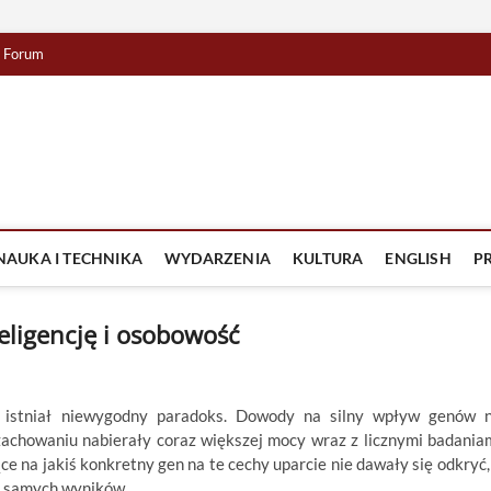
Forum
lista TV
IZJA
NAUKA I TECHNIKA
WYDARZENIA
KULTURA
ENGLISH
P
eligencję i osobowość
j istniał niewygodny paradoks. Dowody na silny wpływ genów 
zachowaniu nabierały coraz większej mocy wraz z licznymi badania
e na jakiś konkretny gen na te cechy uparcie nie dawały się odkryć,
ch samych wyników.