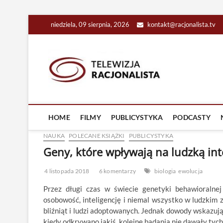
Skip
niedziela, 09 sierpnia, 2026
kontakt@racjonalista.tv
to
content
Racjona
RACJONALNA TELEW
HOME
FILMY
PUBLICYSTYKA
PODCASTY
NAUKA
POLECANE KSIĄŻKI
PUBLICYSTYKA
Geny, które wpływają na ludzką int
4 listopada 2018
6 komentarzy
biologia
ewolucja
Przez długi czas w świecie genetyki behawioralne
osobowość, inteligencję i niemal wszystko w ludzkim 
bliźniąt i ludzi adoptowanych. Jednak dowody wskazując
kiedy odkrywano jakiś, kolejne badania nie dawały ty