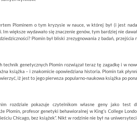
rtem Plominem o tym kryzysie w nauce, w której był (i jest nada
. Im większe wydawało się znaczenie genów, tym bardziej nie dawa
dziedziczności? Plomin był bliski zrezygnowania z badań, przejścia 
h technik genetycznych Plomin rozwiązał teraz tę zagadkę i w now
żna książka – i znakomicie opowiedziana historia. Plomin tak płynn
uwierzyć, iż jest to jego pierwsza popularno-naukowa książka po pon
tnim rozdziale pokazuje czytelnikom własne geny jako test d
e Plomin, profesor genetyki behawioralnej w King’s College Londo
ciu Chicago, bez książek”. Nikt w rodzinie nie był na uniwersyteci