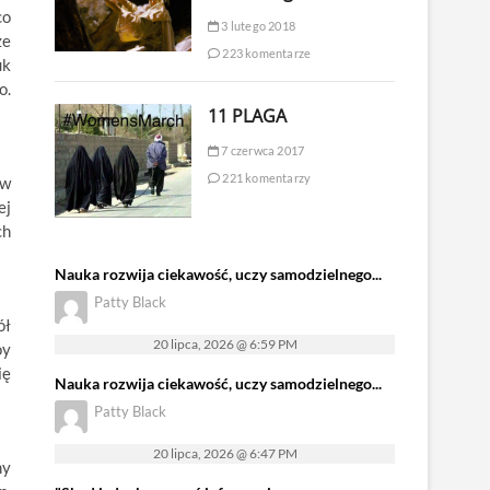
co
3 lutego 2018
że
223 komentarze
uk
o.
11 PLAGA
7 czerwca 2017
221 komentarzy
yw
ej
ch
Nauka rozwija ciekawość, uczy samodzielnego...
Patty Black
ół
20 lipca, 2026 @ 6:59 PM
oy
ię
Nauka rozwija ciekawość, uczy samodzielnego...
Patty Black
20 lipca, 2026 @ 6:47 PM
my