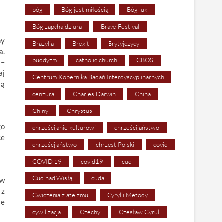
bóg
Bóg jest miłością
Bóg luk
Bóg zapchajdziura
Brave Festival
ny
Brazylia
Brexit
Brytyjczycy
a.
buddyzm
catholic church
CBOS
 –
aj
Centrum Kopernika Badań Interdyscyplinarnych
ją
cenzura
Charles Darwin
China
Chiny
Chrystus
go
chrześcijanie kulturowi
chrześcijaństwo
ce
chrześcjiaństwo
chrzest Polski
covid
COVID 19
covid19
cud
Cud nad Wisłą
cuda
 w
 z
Ćwiczenia z ateizmu
Cyryl i Metody
ie
cywilizacja
Czechy
Czesław Cyrul