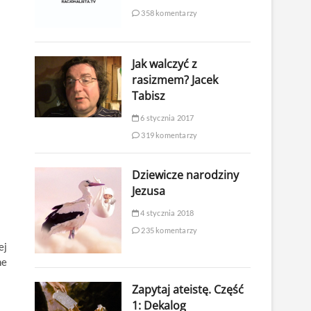
358 komentarzy
Jak walczyć z
rasizmem? Jacek
Tabisz
6 stycznia 2017
319 komentarzy
Dziewicze narodziny
Jezusa
4 stycznia 2018
235 komentarzy
ej
ne
Zapytaj ateistę. Część
1: Dekalog