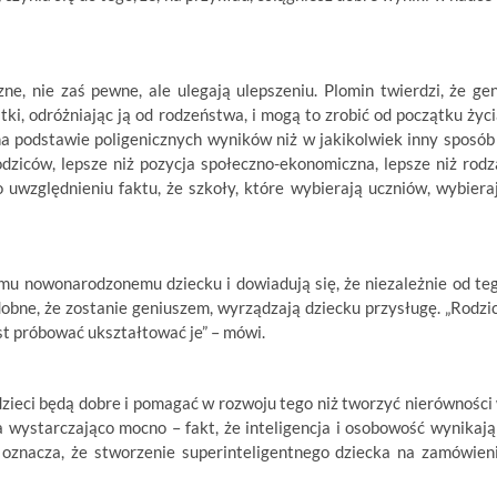
zne, nie zaś pewne, ale ulegają ulepszeniu. Plomin twierdzi, że ge
ki, odróżniając ją od rodzeństwa, i mogą to zrobić od początku życi
na podstawie poligenicznych wyników niż w jakikolwiek inny sposób
odziców, lepsze niż pozycja społeczno-ekonomiczna, lepsze niż rodz
uwzględnieniu faktu, że szkoły, które wybierają uczniów, wybiera
jemu nowonarodzonemu dziecku i dowiadują się, że niezależnie od te
dobne, że zostanie geniuszem, wyrządzają dziecku przysługę. „Rodzi
st próbować ukształtować je” – mówi.
dzieci będą dobre i pomagać w rozwoju tego niż tworzyć nierówności
a wystarczająco mocno – fakt, że inteligencja i osobowość wynikają
 oznacza, że stworzenie superinteligentnego dziecka na zamówien