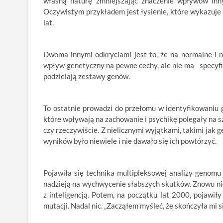
własną naturę zmniejszając znaczenie wpływów inn
Oczywistym przykładem jest łysienie, które wykazuje 
lat.
Dwoma innymi odkryciami jest to, że na normalne i 
wpływ genetyczny na pewne cechy, ale nie ma specyfic
podzielają zestawy genów.
To ostatnie prowadzi do przełomu w identyfikowaniu 
które wpływają na zachowanie i psychikę polegały na sz
czy rzeczywiście. Z nielicznymi wyjątkami, takimi jak
wyników było niewiele i nie dawało się ich powtórzyć.
Pojawiła się technika multipleksowej analizy genomu
nadzieją na wychwycenie słabszych skutków. Znowu ni
z inteligencją. Potem, na początku lat 2000, pojawił
mutacji. Nadal nic. „Zacząłem myśleć, że skończyła mi się