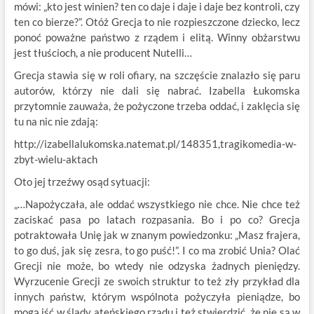
mówi: „kto jest winien? ten co daje i daje i daje bez kontroli, czy
ten co bierze?”. Otóż Grecja to nie rozpieszczone dziecko, lecz
ponoć poważne państwo z rządem i elitą. Winny obżarstwu
jest tłuścioch, a nie producent Nutelli…
Grecja stawia się w roli ofiary, na szczęście znalazło się paru
autorów, którzy nie dali się nabrać. Izabella Łukomska
przytomnie zauważa, że pożyczone trzeba oddać, i zaklęcia się
tu na nic nie zdają:
http://izabellalukomska.natemat.pl/148351,tragikomedia-w-
zbyt-wielu-aktach
Oto jej trzeźwy osąd sytuacji:
„…Napożyczała, ale oddać wszystkiego nie chce. Nie chce też
zaciskać pasa po latach rozpasania. Bo i po co? Grecja
potraktowała Unię jak w znanym powiedzonku: „Masz frajera,
to go duś, jak się zesra, to go puść!”. I co ma zrobić Unia? Olać
Grecji nie może, bo wtedy nie odzyska żadnych pieniędzy.
Wyrzucenie Grecji ze swoich struktur to też zły przykład dla
innych państw, którym wspólnota pożyczyła pieniądze, bo
mogą iść w ślady ateńskiego rządu i też stwierdzić, że nie są w