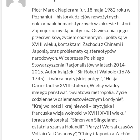
Piotr Marek Napierała (ur. 18 maja 1982 roku w
Poznaniu) – historyk dziejów nowożytnych,
doktor nauk humanistycznych w zakresie historii.
Zajmuje się myślą polityczną Oświecenia i jego
przeciwników, życiem codziennym, i polityką w
XVIII wieku, kontaktami Zachodu z Chinami i
Japonią, oraz problematyką stereotypów
narodowych. Wiceprezes Polskiego
Stowarzyszenia Racjonalistów w latach 2014-
2015. Autor książek: "Sir Robert Walpole (1676-
1745) – twórca brytyjskiej potęgi", "Hesja-
Darmstadt w XVIII stuleciu, Wielcy władcy
małego państwa", "Światowa metropolia. Życie
codzienne w osiemnastowiecznym Londynie",
"Kraj wolności i kraj niewoli – brytyjska i
francuska wizja wolności w XVII i XVIII wieku"
(praca doktorska), "Simon van Slingelandt –
ostatnia szansa Holandii", "Paryż i Wersal czasów
Voltaire'a i Casanovy", "Chiny i Japonia a Zachód -