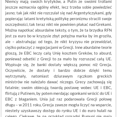
Niemcy mają swoich krytyków, a Putin ze swoimi trollami
jeszcze wzmacnia ogólny efekt, lecz trzeba sobie powiedzieć
jasno; tak jak nikt nie rozczulał się nad Argentyńczykami, gdy
popierając latami kretyńską politykę peronizmu stracili swoje
oszczędności, tak teraz nikt nie powinien płakać nad Grekami.
Można napotkać absurdalne teksty, o tym, że ta brzydka RFN
jest za euro bo w kryzysie zbyt potężna marka by im groziła,
ale – abstrahując od tego, że nikt kryzysu nie przewidział,
ciężko połaczyć z negocjacjami w Grecji. Inne aburdalne teorie
głoszą, że EBC leczy całą Unię kosztem Greków, to absurd,
ponieważ odsetki z Grecji to za mało by rozruszać całą UE.
Wypisuje się, że banki dostały większą pomoc niż Grecja.
Oczywiście, że dostały i bardzo dobrze dzięki temu
wytrzymały, natomiast dziurawym rączkom greckich
ministrów nie należało dawać niczego. Grecy zachowują się
fatalnie; swoim obiecują twardą postawę wobec UE i EBC,
flirtują z Putinem, by potem merdając ogonkami wrócić do UE i
EBC z błaganiem. Unia już raz podarowała Grecji połowę
długu – w 2011 roku, Grecja zawsze mogła liczyć na wsparcie,
niestety uzyskawszy dostęp do rynku UE i do euro hulali na
całego. Ciekawe, że na przykład rozsądni Rumuni nie mają