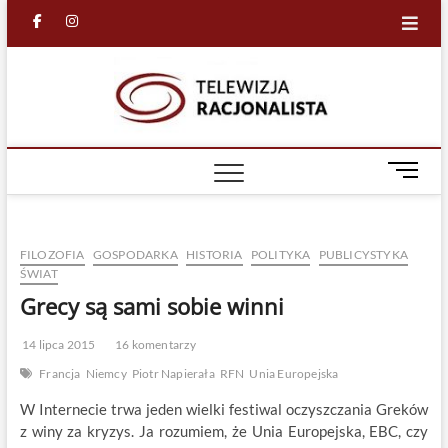
Skip
facebook
in
to
content
Racjona
RACJONALNA
TELEWIZJA
TV
M
e
n
u
FILOZOFIA
GOSPODARKA
HISTORIA
POLITYKA
PUBLICYSTYKA
B
ŚWIAT
u
Grecy są sami sobie winni
t
t
o
14 lipca 2015
16 komentarzy
n
Francja
Niemcy
Piotr Napierała
RFN
Unia Europejska
W Internecie trwa jeden wielki festiwal oczyszczania Greków
z winy za kryzys. Ja rozumiem, że Unia Europejska, EBC, czy