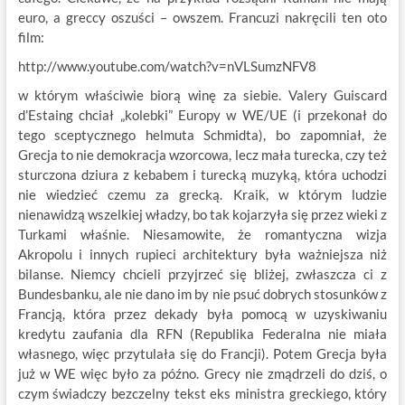
euro, a greccy oszuści – owszem. Francuzi nakręcili ten oto
film:
http://www.youtube.com/watch?v=nVLSumzNFV8
w którym właściwie biorą winę za siebie. Valery Guiscard
d’Estaing chciał „kolebki” Europy w WE/UE (i przekonał do
tego sceptycznego helmuta Schmidta), bo zapomniał, że
Grecja to nie demokracja wzorcowa, lecz mała turecka, czy też
sturczona dziura z kebabem i turecką muzyką, która uchodzi
nie wiedzieć czemu za grecką. Kraik, w którym ludzie
nienawidzą wszelkiej władzy, bo tak kojarzyła się przez wieki z
Turkami właśnie. Niesamowite, że romantyczna wizja
Akropolu i innych rupieci architektury była ważniejsza niż
bilanse. Niemcy chcieli przyjrzeć się bliżej, zwłaszcza ci z
Bundesbanku, ale nie dano im by nie psuć dobrych stosunków z
Francją, która przez dekady była pomocą w uzyskiwaniu
kredytu zaufania dla RFN (Republika Federalna nie miała
własnego, więc przytulała się do Francji). Potem Grecja była
już w WE więc było za późno. Grecy nie zmądrzeli do dziś, o
czym świadczy bezczelny tekst eks ministra greckiego, który