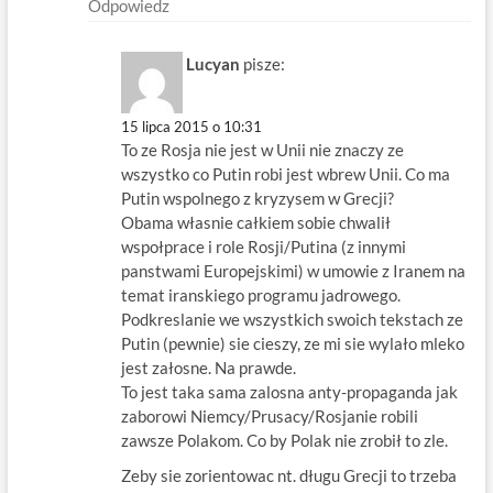
Odpowiedz
Lucyan
pisze:
15 lipca 2015 o 10:31
To ze Rosja nie jest w Unii nie znaczy ze
wszystko co Putin robi jest wbrew Unii. Co ma
Putin wspolnego z kryzysem w Grecji?
Obama własnie całkiem sobie chwalił
wspołprace i role Rosji/Putina (z innymi
panstwami Europejskimi) w umowie z Iranem na
temat iranskiego programu jadrowego.
Podkreslanie we wszystkich swoich tekstach ze
Putin (pewnie) sie cieszy, ze mi sie wylało mleko
jest załosne. Na prawde.
To jest taka sama zalosna anty-propaganda jak
zaborowi Niemcy/Prusacy/Rosjanie robili
zawsze Polakom. Co by Polak nie zrobił to zle.
Zeby sie zorientowac nt. długu Grecji to trzeba