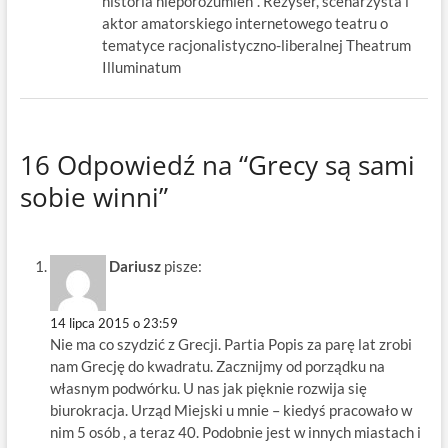
historia nieporozumień". Reżyser, scenarzysta i
aktor amatorskiego internetowego teatru o
tematyce racjonalistyczno-liberalnej Theatrum
Illuminatum
16 Odpowiedź na “Grecy są sami
sobie winni”
Dariusz
pisze:
14 lipca 2015 o 23:59
Nie ma co szydzić z Grecji. Partia Popis za parę lat zrobi
nam Grecję do kwadratu. Zacznijmy od porządku na
własnym podwórku. U nas jak pięknie rozwija się
biurokracja. Urząd Miejski u mnie – kiedyś pracowało w
nim 5 osób , a teraz 40. Podobnie jest w innych miastach i