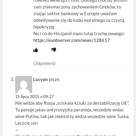
sam zniesmaczony zachowaniem Greków, to
znając sektor bankowy w Europie uważam
odwoływanie się do kodu moralnego za czystą
hipokryzję.
No i co do Hiszpanii mam tutaj trochę nowego:
https://euobserver.com/news/128617
Odpowiedz
Lucyan
pisze:
15 lipca 2015 o 09:27
Nie widze aby Rosja „sciskala kciuki za destabilizację UE”.
Tu panuje jakas antyrosyjska paranoja, wszedzie widac
wine Putina, tak jak niektorzy widza wszedzie wine Tuska.
Leczcie sie!
—