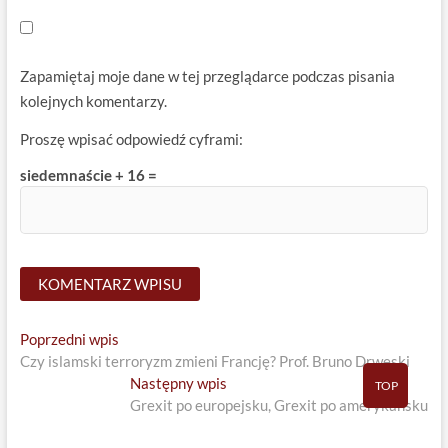
Zapamiętaj moje dane w tej przeglądarce podczas pisania
kolejnych komentarzy.
Proszę wpisać odpowiedź cyframi:
siedemnaście + 16 =
Nawigacja
Previous
Poprzedni wpis
post:
Czy islamski terroryzm zmieni Francję? Prof. Bruno Drweski
wpisu
Next
Następny wpis
TOP
post:
Grexit po europejsku, Grexit po amerykańsku