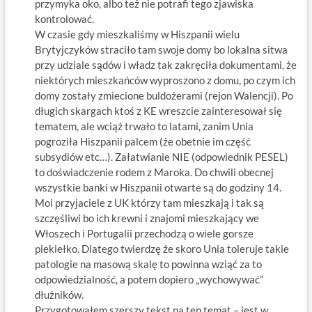
przymyka oko, albo też nie potrafi tego zjawiska
kontrolować.
W czasie gdy mieszkaliśmy w Hiszpanii wielu
Brytyjczyków straciło tam swoje domy bo lokalna sitwa
przy udziale sądów i władz tak zakręciła dokumentami, że
niektórych mieszkańców wyproszono z domu, po czym ich
domy zostały zmiecione buldożerami (rejon Walencji). Po
długich skargach ktoś z KE wreszcie zainteresował się
tematem, ale wciąż trwało to latami, zanim Unia
pogroziła Hiszpanii palcem (że obetnie im część
subsydiów etc…). Załatwianie NIE (odpowiednik PESEL)
to doświadczenie rodem z Maroka. Do chwili obecnej
wszystkie banki w Hiszpanii otwarte są do godziny 14.
Moi przyjaciele z UK którzy tam mieszkają i tak są
szczęśliwi bo ich krewni i znajomi mieszkający we
Włoszech i Portugalii przechodzą o wiele gorsze
piekiełko. Dlatego twierdzę że skoro Unia toleruje takie
patologie na masową skalę to powinna wziąć za to
odpowiedzialność, a potem dopiero „wychowywać”
dłużników.
Przygotowałem szerszy tekst na ten temat – jest w