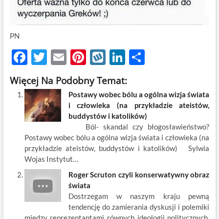
PN
F
T
E
Pi
W
Li
S
ac
w
m
nt
y
n
h
Więcej Na Podobny Temat:
e
itt
ail
er
k
k
ar
Postawy wobec bólu a ogólna wizja świata
b
er
es
o
e
e
i człowieka (na przykładzie ateistów,
o
t
p
dI
buddystów i katolików)
Ból- skandal czy błogosławieństwo?
o
n
Postawy wobec bólu a ogólna wizja świata i człowieka (na
k
przykładzie ateistów, buddystów i katolików) Sylwia
Wojas Instytut…
Roger Scruton czyli konserwatywny obraz
świata
Dostrzegam w naszym kraju pewną
tendencję do zamierania dyskusji i polemiki
między reprezentantami równych ideologii politycznych.