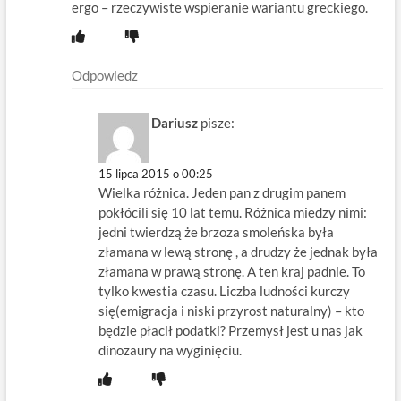
ergo – rzeczywiste wspieranie wariantu greckiego.
Odpowiedz
Dariusz
pisze:
15 lipca 2015 o 00:25
Wielka różnica. Jeden pan z drugim panem
pokłócili się 10 lat temu. Różnica miedzy nimi:
jedni twierdzą że brzoza smoleńska była
złamana w lewą stronę , a drudzy że jednak była
złamana w prawą stronę. A ten kraj padnie. To
tylko kwestia czasu. Liczba ludności kurczy
się(emigracja i niski przyrost naturalny) – kto
będzie płacił podatki? Przemysł jest u nas jak
dinozaury na wyginięciu.