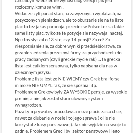
Chcialbym wiedziec ile wynosi dlug Grecji i jak jest
rozlozony, komu sa winni.
Widac ze zyli ponad stan, na zawyzonych wyplatach, na
pozyczonych pieniadzach, ale to oburzanie sie na te liste
plac to tez jakas paranoja. przeciez w Polsce tez sa takie
same listy plac, tylko ze te pozycje sie nazywaja inaczej.
Np ktos slyszal o 13-stej czy 14-pensji? Za co? Za
niespoznianie sie, za dobre wyniki przedsiebiorstwa, za
grzanie siedzenia prezesowi firmy, za przychodzeniu do
pracy zadbanycm (czyli greckie mycie rak) … ta grecka
lista jest calkiem sensowna, tylko napisana dla nas w
dziecinnym jezyku.
Problem z lista jest ze NIE WIEMY czy Grek bral forse
mimo ze NIE UMYL rak, ze sie spoznial itp.
Problemem Grekow byly ZA WYSOKIE pensje, za wysokie
premie, a nie jak zostal sformulowany system
wynagrodzen.
Poza tym prywatny pracodawca moze placic za co chce,
nawet za dlubanie w nosie i to jego sprawa ( o ile nie
korzystal z kasy panstwowej). Jak nie wyjdzie na swoje to
padnie. Problemem Grecji byl sektor panstwowy i jego