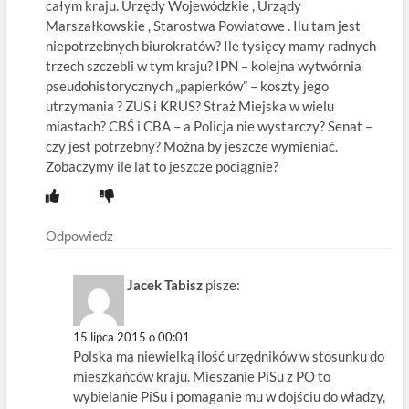
całym kraju. Urzędy Wojewódzkie , Urządy
Marszałkowskie , Starostwa Powiatowe . Ilu tam jest
niepotrzebnych biurokratów? Ile tysięcy mamy radnych
trzech szczebli w tym kraju? IPN – kolejna wytwórnia
pseudohistorycznych „papierków” – koszty jego
utrzymania ? ZUS i KRUS? Straż Miejska w wielu
miastach? CBŚ i CBA – a Policja nie wystarczy? Senat –
czy jest potrzebny? Można by jeszcze wymieniać.
Zobaczymy ile lat to jeszcze pociągnie?
Odpowiedz
Jacek Tabisz
pisze:
15 lipca 2015 o 00:01
Polska ma niewielką ilość urzędników w stosunku do
mieszkańców kraju. Mieszanie PiSu z PO to
wybielanie PiSu i pomaganie mu w dojściu do władzy,