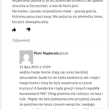
wspierania (pomocy) przez poaństwo biznesu (tak upadła
stocznia w Szczecinie); a ono de facto jest.
Na koniec; zasada racjonalizmu mówi – poznaj gościa,
któremu pozyczasz kasę. Nie pożycza sie pieniedzy temu,
kto jest niewypłacalny.
Odpowiedz
Piotr Napierała
pisze:
15 lipca 2015 o 13:09
wojtku twoje teorie stają się coraz bardziej
absurdalne. banki to nie tylko bankierzy ale i moje i
twoje konta i chcę by były wspierane w czasie
kryzysu! A bandyckie rządy grecji i innych republik
bananowych NIE! Dług powinno sie rozlozyc na lata i
tyle . Nigdy nie bylo jednoznacznie przyjetej zasady
ze panstwo nie moze czasem wesprzec swojego