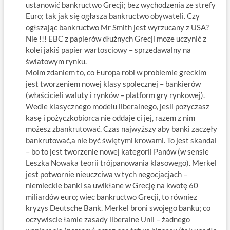
ustanowić bankructwo Grecji; bez wychodzenia ze strefy
Euro; tak jak się ogłasza bankructwo obywateli. Czy
ogłszając bankructwo Mr Smith jest wyrzucany z USA?
Nie !!! EBC z papierów dłużnych Grecji moze uczynić z
kolei jakiś papier wartosciowy – sprzedawalny na
światowym rynku.
Moim zdaniem to, co Europa robi w problemie greckim
jest tworzeniem nowej klasy spolecznej – bankierów
(właścicieli waluty i rynków – platform gry rynkowej).
Wedle klasycznego modelu liberalnego, jesli pozyczasz
kasę i pożyczkobiorca nie oddaje ci jej, razem z nim
możesz zbankrutować. Czas najwyższy aby banki zaczęły
bankrutować,a nie być świętymi krowami. To jest skandal
– bo to jest tworzenie nowej kategorii Panów (w sensie
Leszka Nowaka teorii trójpanowania klasowego). Merkel
jest potwornie nieuczciwa w tych negocjacjach –
niemieckie banki sa uwikłane w Grecję na kwotę 60
miliardów euro; wiec bankructwo Grecji, to równiez
kryzys Deutsche Bank. Merkel broni swojego banku; co
oczywiscie łamie zasady liberalne Unii – żadnego