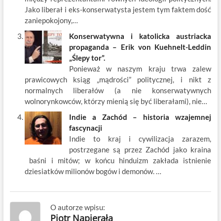
Jako liberał i eks-konserwatysta jestem tym faktem dość
zaniepokojony,…
Konserwatywna i katolicka austriacka
propaganda – Erik von Kuehnelt-Leddin
„Ślepy tor”.
Ponieważ w naszym kraju trwa zalew
prawicowych ksiąg „mądrości” politycznej, i nikt z
normalnych liberałów (a nie konserwatywnych
wolnorynkowców, którzy mienią się być liberałami), nie…
Indie a Zachód – historia wzajemnej
fascynacji
Indie to kraj i cywilizacja zarazem,
postrzegane są przez Zachód jako kraina
baśni i mitów; w końcu hinduizm zakłada istnienie
dziesiatków milionów bogów i demonów. …
O autorze wpisu:
Piotr Napierała