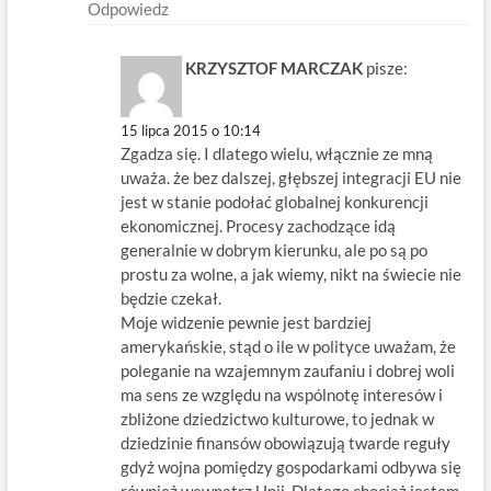
Odpowiedz
KRZYSZTOF MARCZAK
pisze:
15 lipca 2015 o 10:14
Zgadza się. I dlatego wielu, włącznie ze mną
uważa. że bez dalszej, głębszej integracji EU nie
jest w stanie podołać globalnej konkurencji
ekonomicznej. Procesy zachodzące idą
generalnie w dobrym kierunku, ale po są po
prostu za wolne, a jak wiemy, nikt na świecie nie
będzie czekał.
Moje widzenie pewnie jest bardziej
amerykańskie, stąd o ile w polityce uważam, że
poleganie na wzajemnym zaufaniu i dobrej woli
ma sens ze względu na wspólnotę interesów i
zbliżone dziedzictwo kulturowe, to jednak w
dziedzinie finansów obowiązują twarde reguły
gdyż wojna pomiędzy gospodarkami odbywa się
również wewnątrz Unii. Dlatego chociaż jestem