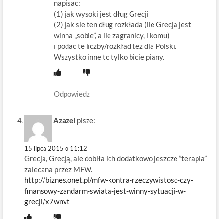
napisac:
(1) jak wysoki jest dług Grecji
(2) jak sie ten dług rozkłada (ile Grecja jest
winna „sobie”, a ile zagranicy, i komu)
i podac te liczby/rozkład tez dla Polski.
Wszystko inne to tylko bicie piany.
Odpowiedz
Azazel
pisze:
15 lipca 2015 o 11:12
Grecja, Grecją, ale dobiła ich dodatkowo jeszcze ”terapia”
zalecana przez MFW.
http://biznes.onet.pl/mfw-kontra-rzeczywistosc-czy-
finansowy-zandarm-swiata-jest-winny-sytuacji-w-
grecji/x7wnvt