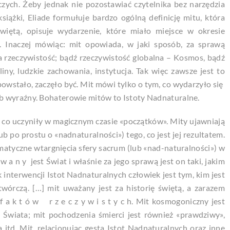
ych. Żeby jednak nie pozostawiać czytelnika bez narzędzia
siążki, Eliade formułuje bardzo ogólną definicję mitu, która
więtą, opisuje wydarzenie, które miało miejsce w okresie
. Inaczej mówiąc: mit opowiada, w jaki sposób, za sprawą
a rzeczywistość; bądź rzeczywistość globalna – Kosmos, bądź
iny, ludzkie zachowania, instytucja. Tak więc zawsze jest to
 powstało, zaczęło być. Mit mówi tylko o tym, co wydarzyło się
posób wyraźny. Bohaterowie mitów to Istoty Nadnaturalne.
 co uczyniły w magicznym czasie «początków». Mity ujawniają
ub po prostu o «nadnaturalności») tego, co jest jej rezultatem.
matyczne wtargnięcia sfery sacrum (lub «nad-naturalności») w
w a n y jest Świat i właśnie za jego sprawą jest on taki, jakim
k interwencji Istot Nadnaturalnych człowiek jest tym, kim jest
otwórczą. […] mit uważany jest za historię świętą, a zarazem
 a k t ó w r z e c z y w i s t y c h. Mit kosmogoniczny jest
 Świata; mit pochodzenia śmierci jest również «prawdziwy»,
itd. Mit, relacjonując
gesta
Istot Nadnaturalnych oraz inne