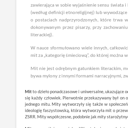
zawierająca w sobie wyjaśnienie sensu świata 
(według definicji etnoreligijnej) lub wywodzą
o postaciach nadprzyrodzonych, które trwa w 
dokonywanym przez pisarzy, przy zachowaniu 
literackiej).
W nauce sformułowano wiele innych, całkowic
mit za „kategorię śmieciową”, do której można wr
Mit nie jest odrębnym gatunkiem literackim, m
bywa mylony z innymi formami narracyjnymi, zw
Mit
to dzieło ponadczasowe i uniwersalne, ukazujące o
się każdy człowiek. Pierwotnie przekazywany był on o
jednego mitu. Mity wytworzyły się także w społecze
ideologię faszystowską, która wytworzyła mit o przew
ZSRR. Mity współczesne, podobnie jak mity starożytnyc