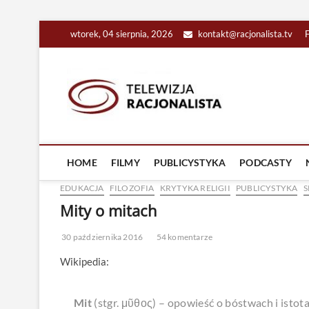
Skip
wtorek, 04 sierpnia, 2026
kontakt@racjonalista.tv
to
content
Racjona
RACJONALNA TELEW
HOME
FILMY
PUBLICYSTYKA
PODCASTY
EDUKACJA
FILOZOFIA
KRYTYKA RELIGII
PUBLICYSTYKA
S
Mity o mitach
30 października 2016
54 komentarze
Wikipedia:
Mit
(stgr. μῦθος) – opowieść o bóstwach i isto