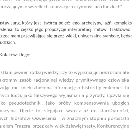
pouczającym o wszelkich znaczących czynnościach ludzkich”.
stav Jung, który jest twórcą pojęć: ego, archetypy, jaźń, kompleks
ślenia, to ciężko jego propozycje interpretacji mitów traktować
trzec mam przewijające się przez wieki, uniwersalne symbole, będą
udzkich.
a Kołakowskiego:
ystkim pewien rodzaj wiedzy, czy to wyjaśniając niezrozumiałe
 skromny zasób racjonalnej wiedzy prymitywnego człowieka
zując mu zniekształconą informację o historii plemiennej. Ta
ych ludzi, jako fałszywego wyjaśniania przyrody, łączyła się
jako pseudotechniki, jako próby kompensowania ubogich
nacyjną. Ujęcie to, sięgające wstecz aż do starożytności,
onych filozofów Oświecenia i w znacznym stopniu pozostało
ziełem Frazera, przez cały wiek dziewiętnasty. Konkurencyjne