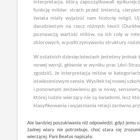
interpretacja, którą zapoczątkowali epikurejc
funkcję mitów; strach przed śmiercią, cierpi
świata miały wyjaśnić nam historię religii. U
dwudziestym na rzecz różnych teorii (Durkhei
poznawczą wartość mitów, na ich rolę w inte
zbiorowych, w podtrzymywaniu struktury rodzinn
W ostatnich dziesięcioleciach jesteśmy jednak
nowej wersji, głównie w wyniku prac Lévi-Strau
zgodzić), że interpretacja mitów w kategoriac
oświeceniowym sensie. Wysiłek tej nowej szkoły
i ponownym zestawieniu go w nowy, sensowny p
której ludzie wierzący nie są świadomi, lecz kt
klasyfikowania i wyjaśniania relacji zarówno przy
Ale bardziej poszukiwania niż odpowiedzi, gdyż jemu s
żadnej wiary nie potrzebuje, choć stara się zrozum
wierzącej. Pani Beatus napisała: