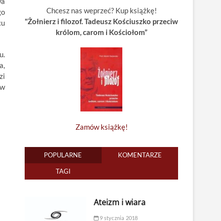
wa
Chcesz nas weprzeć? Kup książkę!
go
"Żołnierz i filozof. Tadeusz Kościuszko przeciw
cu
królom, carom i Kościołom”
u.
a,
zi
ów
Zamów książkę!
POPULARNE
KOMENTARZE
TAGI
Ateizm i wiara
9 stycznia 2018