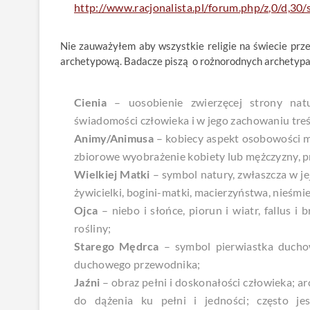
http://www.racjonalista.pl/forum.php/z,0/d,3
Nie zauważyłem aby wszystkie religie na świecie pr
archetypową. Badacze piszą o rożnorodnych archetypa
Cienia
– uosobienie zwierzęcej strony natu
świadomości człowieka i w jego zachowaniu tre
Animy/Animusa
– kobiecy aspekt osobowości m
zbiorowe wyobrażenie kobiety lub mężczyzny, prz
Wielkiej Matki
– symbol natury, zwłaszcza w je
żywicielki, bogini-matki, macierzyństwa, nieśmier
Ojca
– niebo i słońce, piorun i wiatr, fallus i 
rośliny;
Starego Mędrca
– symbol pierwiastka duchow
duchowego przewodnika;
Jaźni
– obraz pełni i doskonałości człowieka; ar
do dążenia ku pełni i jedności; często je