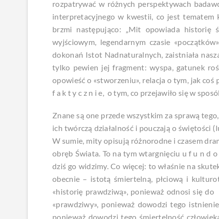
rozpatrywać w różnych perspektywach badawcz
interpretacyjnego w kwestii, co jest tematem k
brzmi następująco: „Mit opowiada historię ś
wyjściowym, legendarnym czasie «początków»
dokonań Istot Nadnaturalnych, zaistniała nasz
tylko pewien jej fragment: wyspa, gatunek rośl
opowieść o «stworzeniu», relacja o tym, jak coś
f a k t y c z n i e, o tym, co przejawiło się w s
Znane są one przede wszystkim za sprawą tego,
ich twórczą działalność i pouczają o świętości (l
W sumie, mity opisują różnorodne i czasem dra
obręb Świata. To na tym wtargnięciu u f u n d o 
dziś go widzimy. Co więcej: to właśnie na skute
obecnie – istotą śmiertelną, płciową i kultur
«historię prawdziwą», ponieważ odnosi się do f
«prawdziwy», ponieważ dowodzi tego istnienie
ponieważ dowodzi tego śmiertelność człowieka 