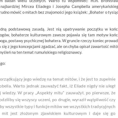
em badań wielu uczonych. Warto tu wspomnieć: m.in. Bronisła
 najbardziej Mircea Eliadego i Josepha Campbella amerykańskie
 trudno mówić o mitach bez znajomości jego książek: „Bohater o tysią
 jedną podstawową zasadą. Jest nią upatrywanie początku w końc
 bogów, bohaterze kulturowym zawsze pojawia się tam motyw końc
boga, postawy psychicznej bohatera. W gruncie rzeczy koniec prowad
a się z jego koncepcjami zgadzać, ale on chyba opisał zawartość mit
myśleń na ten temat rumuńskiego religioznawcy.
ego:
orządkujący jego wiedzę na temat mitów, i że jest to zupełnie
ella. Warto jednak zauważyć fakt, iż Eliade nigdy nie uległ
 wiedzy. W pracy „Aspekty mitu” zauważył, po pierwsze, że
odziliby się wszyscy uczeni, po drugie, wyraził wątpliwość czy
aby wszystkie typy i funkcje mitów we wszystkich tradycyjnych
 – mit jest złożonym zjawiskiem kulturowym i daje się go