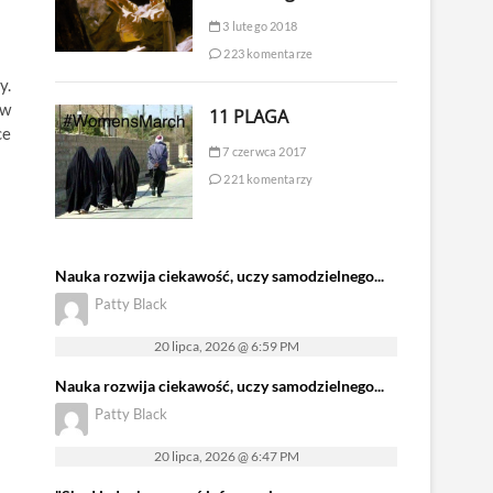
3 lutego 2018
223 komentarze
y.
 w
11 PLAGA
ce
7 czerwca 2017
221 komentarzy
Nauka rozwija ciekawość, uczy samodzielnego...
Patty Black
20 lipca, 2026 @ 6:59 PM
Nauka rozwija ciekawość, uczy samodzielnego...
Patty Black
20 lipca, 2026 @ 6:47 PM