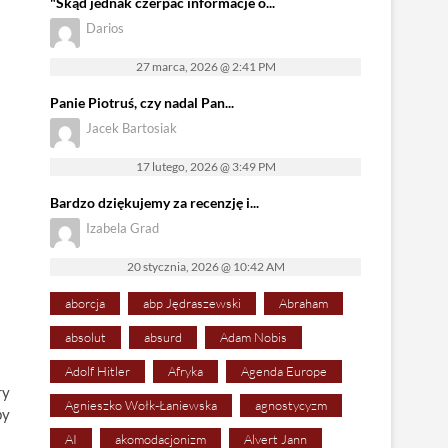
"Skąd jednak czerpać informacje o...
Darios
27 marca, 2026 @ 2:41 PM
Panie Piotruś, czy nadal Pan...
Jacek Bartosiak
17 lutego, 2026 @ 3:49 PM
Bardzo dziękujemy za recenzję i...
Izabela Grad
20 stycznia, 2026 @ 10:42 AM
aborcja
abp Jędraszewski
Abraham
absolut
absurd
Adam Nobis
Adolf Hitler
Afryka
Agenda Europe
ry
Agnieszko Wołk-Łaniewska
agnostycyzm
by
AI
akomodacjonizm
Alvert Jann