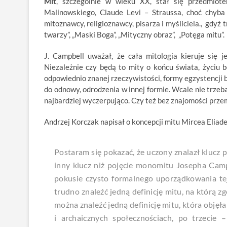
Mit
, szczególnie w wieku XX, stał się przedmiot
Malinowskiego, Claude Levi – Straussa, choć chyba
mitoznawcy, religioznawcy, pisarza i myśliciela., gdyż
twarzy”, „Maski Boga”, „Mityczny obraz”, „Potęga mitu”.
J. Campbell uważał, że cała mitologia kieruje się
Niezależnie czy będą to mity o końcu świata, życiu
odpowiednio znanej rzeczywistości, formy egzystencji 
do odnowy, odrodzenia w innej formie. Wcale nie trzeb
najbardziej wyczerpująco. Czy też bez znajomości prze
Andrzej Korczak napisał o koncepcji mitu Mircea Eliad
Postaram się pokazać, że uczony znalazł klucz p
inny klucz niż pojęcie monomitu Josepha Campb
pokusie czysto formalnego uporządkowania tej
trudno znaleźć jedną definicję mitu, na którą zg
można znaleźć jedną definicję mitu, która objęł
i archaicznych społecznościach, po trzecie