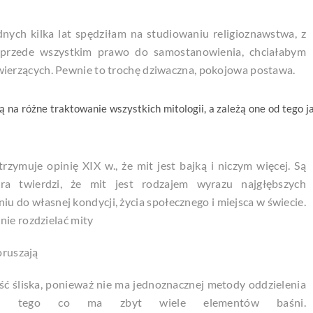
dnych kilka lat spędziłam na studiowaniu religioznawstwa, z
 przede wszystkim prawo do samostanowienia, chciałabym
erzących. Pewnie to trochę dziwaczna, pokojowa postawa.
ą na różne traktowanie wszystkich mitologii, a zależą one od tego j
rzymuje opinię XIX w., że mit jest bajką i niczym więcej. Są
ra twierdzi, że mit jest rodzajem wyrazu najgłębszych
iu do własnej kondycji, życia społecznego i miejsca w świecie.
nie rozdzielać mity
oruszają
dość śliska, ponieważ nie ma jednoznacznej metody oddzielenia
od tego co ma zbyt wiele elementów baśni.