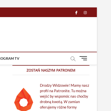
facebook
in
M
ROGRAM TV
e
n
ZOSTAŃ NASZYM PATRONEM
u
B
Drodzy Widzowie! Mamy nasz
u
profil na Patronite. Tu można
t
wejść by wspomóc nas choćby
t
drobną kwotą. W zamian
o
oferujemy różne formy
n