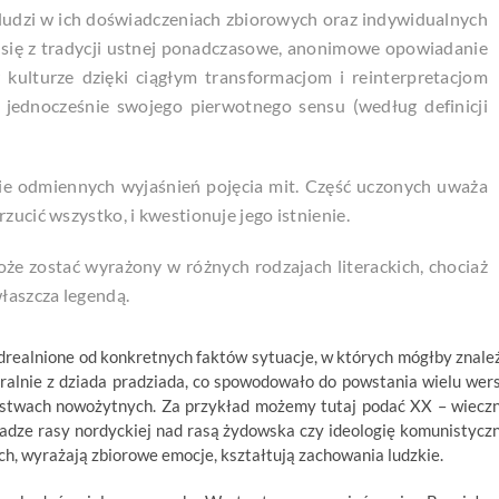
i ludzi w ich doświadczeniach zbiorowych oraz indywidualnych
ce się z tradycji ustnej ponadczasowe, anonimowe opowiadanie
kulturze dzięki ciągłym transformacjom i reinterpretacjom
jednocześnie swojego pierwotnego sensu (według definicji
ie odmiennych wyjaśnień pojęcia mit. Część uczonych uważa
zucić wszystko, i kwestionuje jego istnienie.
oże zostać wyrażony w różnych rodzajach literackich, chociaż
łaszcza legendą.
drealnione od konkretnych faktów sytuacje, w których mógłby znale
ralnie z dziada pradziada, co spowodowało do powstania wielu wers
ństwach nowożytnych. Za przykład możemy tutaj podać XX – wiecz
adze rasy nordyckiej nad rasą żydowska czy ideologię komunistycz
h, wyrażają zbiorowe emocje, kształtują zachowania ludzkie.