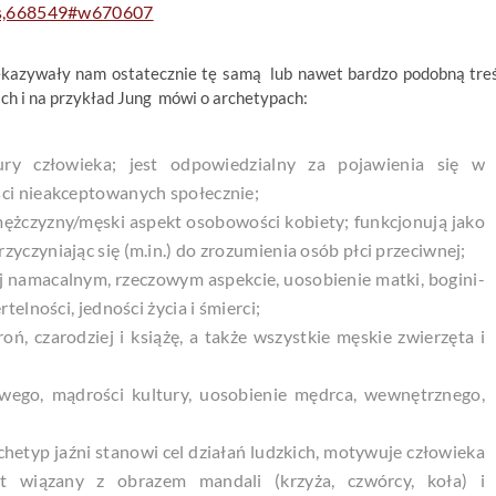
0/s,668549#w670607
zekazywały nam ostatecznie tę samą lub nawet bardzo podobną tre
ch i na przykład Jung mówi o archetypach:
ry człowieka; jest odpowiedzialny za pojawienia się w
ści nieakceptowanych społecznie;
ężczyzny/męski aspekt osobowości kobiety; funkcjonują jako
yczyniając się (m.in.) do zrozumienia osób płci przeciwnej;
j namacalnym, rzeczowym aspekcie, uosobienie matki, bogini-
telności, jedności życia i śmierci;
broń, czarodziej i książę, a także wszystkie męskie zwierzęta i
ego, mądrości kultury, uosobienie mędrca, wewnętrznego,
chetyp jaźni stanowi cel działań ludzkich, motywuje człowieka
st wiązany z obrazem mandali (krzyża, czwórcy, koła) i