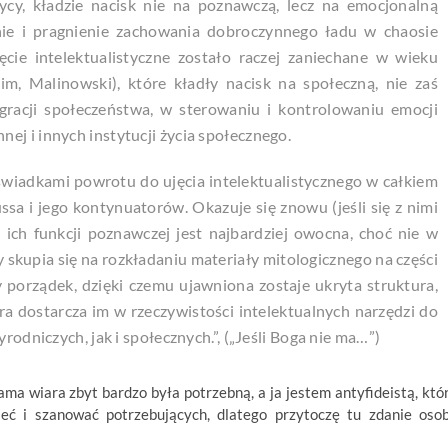
zycy, kładzie nacisk nie na poznawczą, lecz na emocjonalną
enie i pragnienie zachowania dobroczynnego ładu w chaosie
jęcie intelektualistyczne zostało raczej zaniechane w wieku
m, Malinowski), które kładły nacisk na społeczną, nie zaś
gracji społeczeństwa, w sterowaniu i kontrolowaniu emocji
ej i innych instytucji życia społecznego.
 świadkami powrotu do ujęcia intelektualistycznego w całkiem
ssa i jego kontynuatorów. Okazuje się znowu (jeśli się z nimi
h ich funkcji poznawczej jest najbardziej owocna, choć nie w
 skupia się na rozkładaniu materiały mitologicznego na części
orządek, dzięki czemu ujawniona zostaje ukryta struktura,
óra dostarcza im w rzeczywistości intelektualnych narzędzi do
rodniczych, jak i społecznych.”, („Jeśli Boga nie ma…”)
ama wiara zbyt bardzo była potrzebną, a ja jestem antyfideistą, któ
ieć i szanować potrzebujących, dlatego przytoczę tu zdanie oso