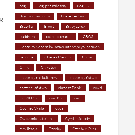
bóg
Bóg jest miłością
Bóg luk
Bóg zapchajdziura
Brave Festival
ść
Brazylia
Brexit
Brytyjczycy
buddyzm
catholic church
CBOS
Centrum Kopernika Badań Interdyscyplinarnych
cenzura
Charles Darwin
China
Chiny
Chrystus
chrześcijanie kulturowi
chrześcijaństwo
chrześcjiaństwo
chrzest Polski
covid
COVID 19
covid19
cud
Cud nad Wisłą
cuda
Ćwiczenia z ateizmu
Cyryl i Metody
cywilizacja
Czechy
Czesław Cyrul