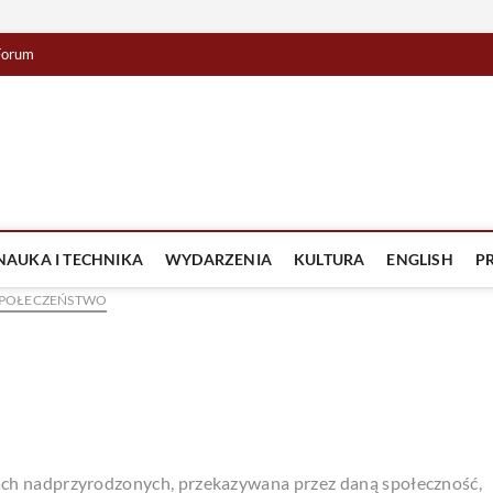
Forum
lista TV
IZJA
NAUKA I TECHNIKA
WYDARZENIA
KULTURA
ENGLISH
P
POŁECZEŃSTWO
tach nadprzyrodzonych, przekazywana przez daną społeczność,