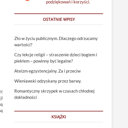
podziękowań i korzyści.
OSTATNIE WPISY
Zło w życiu publicznym. Dlaczego odrzucamy
wartości?
Czy lekcje religii – straszenie dzieci bogiem i
piekłem – powinny być legalne?
Ateizm egzystencjalny. Za i przeciw
Wieniawski odzyskany przez barwy.
Romantyczny skrzypek w czasach chłodnej
źć
dokładności
ji
ną
ną
KSIĄŻKI