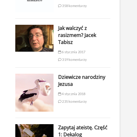
358 komentarzy
Jak walczyć z
rasizmem? Jacek
Tabisz
6 stycznia 2017
319 komentarzy
Dziewicze narodziny
Jezusa
4 stycznia 2018
235 komentarzy
Zapytaj ateistę. Część
1: Dekalog