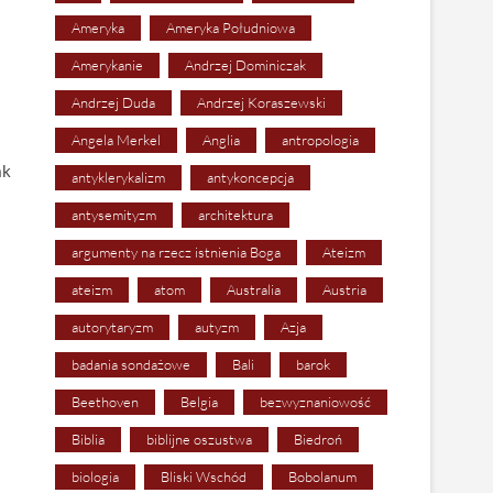
Ameryka
Ameryka Południowa
Amerykanie
Andrzej Dominiczak
Andrzej Duda
Andrzej Koraszewski
Angela Merkel
Anglia
antropologia
ak
antyklerykalizm
antykoncepcja
antysemityzm
architektura
argumenty na rzecz istnienia Boga
Ateizm
ateizm
atom
Australia
Austria
autorytaryzm
autyzm
Azja
badania sondażowe
Bali
barok
Beethoven
Belgia
bezwyznaniowość
Biblia
biblijne oszustwa
Biedroń
biologia
Bliski Wschód
Bobolanum