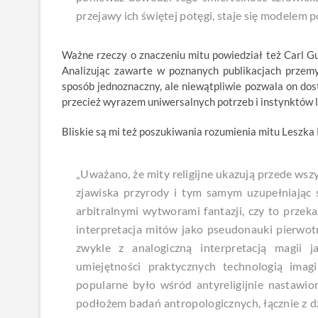
przejawy ich świętej potęgi, staje się modelem 
Ważne rzeczy o znaczeniu mitu powiedział też Carl Gu
Analizując zawarte w poznanych publikacjach przemy
sposób jednoznaczny, ale niewątpliwie pozwala on dos
przecież wyrazem uniwersalnych potrzeb i instynktów l
Bliskie są mi też poszukiwania rozumienia mitu Leszk
„Uważano, że mity religijne ukazują przede wsz
zjawiska przyrody i tym samym uzupełniając
arbitralnymi wytworami fantazji, czy to przeka
interpretacja mitów jako pseudonauki pierwotn
zwykle z analogiczną interpretacją magii 
umiejętności praktycznych technologią imagi
popularne było wśród antyreligijnie nastawi
podłożem badań antropologicznych, łącznie z d