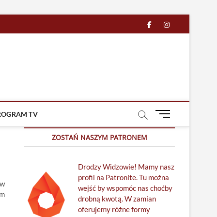
facebook
in
M
ROGRAM TV
e
n
ZOSTAŃ NASZYM PATRONEM
u
B
Drodzy Widzowie! Mamy nasz
u
profil na Patronite. Tu można
t
 w
wejść by wspomóc nas choćby
t
am
drobną kwotą. W zamian
o
oferujemy różne formy
n