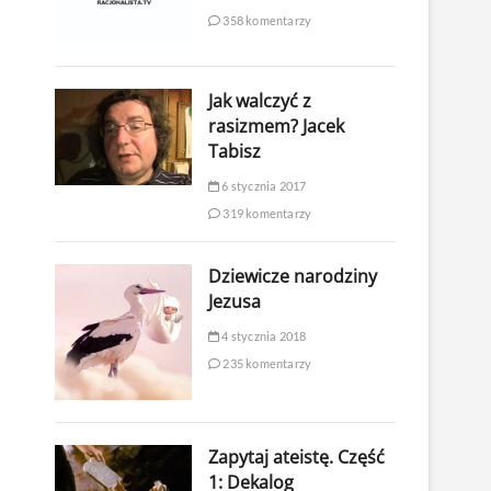
358 komentarzy
Jak walczyć z
rasizmem? Jacek
Tabisz
6 stycznia 2017
319 komentarzy
Dziewicze narodziny
Jezusa
4 stycznia 2018
235 komentarzy
Zapytaj ateistę. Część
1: Dekalog