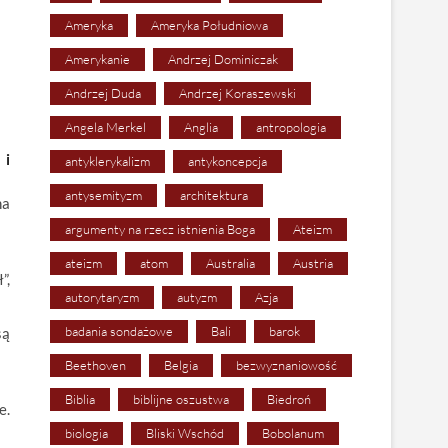
Ameryka
Ameryka Południowa
Amerykanie
Andrzej Dominiczak
Andrzej Duda
Andrzej Koraszewski
Angela Merkel
Anglia
antropologia
 i
antyklerykalizm
antykoncepcja
antysemityzm
architektura
na
argumenty na rzecz istnienia Boga
Ateizm
ateizm
atom
Australia
Austria
”,
autorytaryzm
autyzm
Azja
badania sondażowe
Bali
barok
są
Beethoven
Belgia
bezwyznaniowość
Biblia
biblijne oszustwa
Biedroń
e.
biologia
Bliski Wschód
Bobolanum