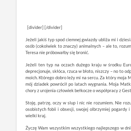
[divider] [/divider]
Jeżeli jakiś typ spod ciemnej gwiazdy ubliża mi i dzi
osób (cokolwiek to znaczy) animalnych – ale to, rozu
Teresa nie próbowałby się bronić.
Jeżeli ten typ na oczach dużego kraju w środku Euro
deprecjonuje, skłóca, rzuca w błoto, niszczy – no to od
moich. Którego dobro leży mi na sercu. Za który moja 
mój dziadek powrócił po latach wygnania. Moja Matka
chory z urojenia człowiek bełkocze o współpracy z Ges
Stoję, patrzę, oczy w slup i nic nie rozumiem. Nie ro
osobistych fobii i obsesji, swojej olbrzymiej pogardy
wielki kraj.
Życzę Wam wszystkim wszystkiego najlepszego w dniu