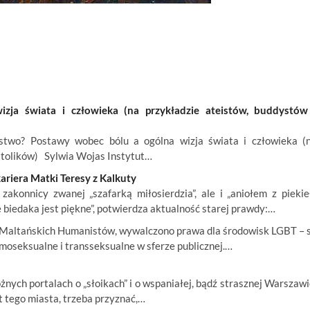
ja świata i człowieka (na przykładzie ateistów, buddystów
wo? Postawy wobec bólu a ogólna wizja świata i człowieka (
atolików) Sylwia Wojas Instytut…
ariera Matki Teresy z Kalkuty
konnicy zwanej „szafarką miłosierdzia”, ale i „aniołem z piekieł
ie biedaka jest piękne”, potwierdza aktualność starej prawdy:…
ci Maltańskich Humanistów, wywalczono prawa dla środowisk LGBT – 
moseksualne i transseksualne w sferze publicznej.…
żnych portalach o „słoikach” i o wspaniałej, bądź strasznej Warszawi
t tego miasta, trzeba przyznać,…