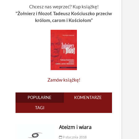
Chcesz nas weprzeć? Kup książkę!
"Żołnierz i filozof. Tadeusz Kościuszko przeciw
królom, carom i Kościołom”
Zamów książkę!
POPULARNE
KOMENTARZE
TAGI
Ateizm i wiara
9 stycznia 2018