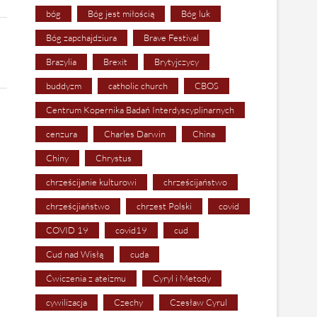
bóg
Bóg jest miłością
Bóg luk
Bóg zapchajdziura
Brave Festival
Brazylia
Brexit
Brytyjczycy
buddyzm
catholic church
CBOS
Centrum Kopernika Badań Interdyscyplinarnych
cenzura
Charles Darwin
China
Chiny
Chrystus
chrześcijanie kulturowi
chrześcijaństwo
chrześcjiaństwo
chrzest Polski
covid
COVID 19
covid19
cud
Cud nad Wisłą
cuda
Ćwiczenia z ateizmu
Cyryl i Metody
cywilizacja
Czechy
Czesław Cyrul