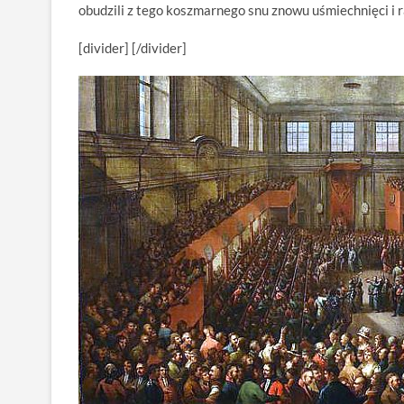
obudzili z tego koszmarnego snu znowu uśmiechnięci i r
[divider] [/divider]