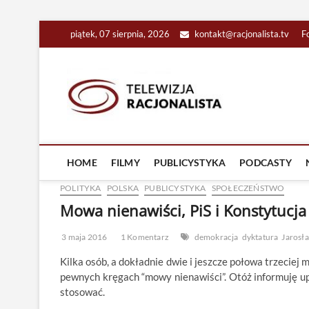
Skip
piątek, 07 sierpnia, 2026
kontakt@racjonalista.tv
F
to
content
Racjona
RACJONALNA TELEW
HOME
FILMY
PUBLICYSTYKA
PODCASTY
POLITYKA
POLSKA
PUBLICYSTYKA
SPOŁECZEŃSTWO
Mowa nienawiści, PiS i Konstytucja
3 maja 2016
1 Komentarz
demokracja
dyktatura
Jarosł
Kilka osób, a dokładnie dwie i jeszcze połowa trzeciej m
pewnych kręgach “mowy nienawiści”. Otóż informuję up
stosować.