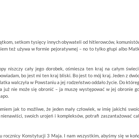
esiątkom, setkom tysięcy innych obywateli od hitlerowców, komunistó
miem też używa w formie pejoratywnej – no to tylko głupi albo Mat
py niszczy cały jego dorobek, ośmiesza ten kraj na całym świeci
powiadam, bo jest mi ten kraj bliski. Bo jest to mój kraj. Jeden z dwó
Matka walczyła w Powstaniu a jej rodzeństwo oddało życie. Do które
 już nie może się obronić – ja muszę występować w jej obronie g
tapo.
zumiem jak to możliwe, że jeden mały człowiek, w imię jakichś swoi
 i nienawiści, swoich urojeń i kompleksów, potrafi zaszantażować ca
 rocznicy Konstytucji 3 Maja. I nam wszystkim, abyśmy się w koń