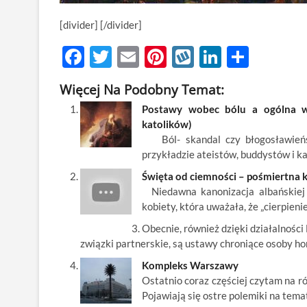
[divider] [/divider]
F
T
E
Pi
W
Li
S
ac
w
m
nt
y
n
h
Więcej Na Podobny Temat:
e
itt
ail
er
k
k
ar
Postawy wobec bólu a ogólna wiz
b
er
es
o
e
e
katolików)
o
t
p
dI
Ból- skandal czy błogosławieńst
przykładzie ateistów, buddystów i k
o
n
Święta od ciemności – pośmiertna k
k
Niedawna kanonizacja albańskiej za
kobiety, która uważała, że „cierpien
Obecnie, również dzięki działalnoś
związki partnerskie, są ustawy chroniące osoby ho
Kompleks Warszawy
Ostatnio coraz częściej czytam na ró
Pojawiają się ostre polemiki na tema