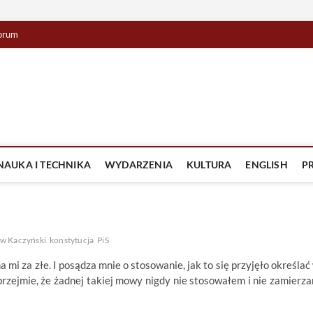
orum
lista TV
IZJA
NAUKA I TECHNIKA
WYDARZENIA
KULTURA
ENGLISH
P
aw Kaczyński
konstytucja
PiS
a mi za złe. I posądza mnie o stosowanie, jak to się przyjęło określać
rzejmie, że żadnej takiej mowy nigdy nie stosowałem i nie zamierz