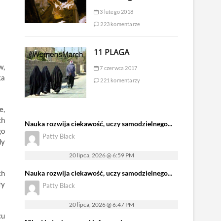
3 lutego 2018
223 komentarze
11 PLAGA
w,
7 czerwca 2017
ka
221 komentarzy
e,
ch
Nauka rozwija ciekawość, uczy samodzielnego...
go
Patty Black
dy
20 lipca, 2026 @ 6:59 PM
ch
Nauka rozwija ciekawość, uczy samodzielnego...
ły
Patty Black
20 lipca, 2026 @ 6:47 PM
cu