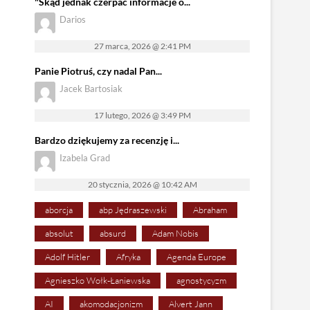
"Skąd jednak czerpać informacje o...
Darios
27 marca, 2026 @ 2:41 PM
Panie Piotruś, czy nadal Pan...
Jacek Bartosiak
17 lutego, 2026 @ 3:49 PM
Bardzo dziękujemy za recenzję i...
Izabela Grad
20 stycznia, 2026 @ 10:42 AM
aborcja
abp Jędraszewski
Abraham
absolut
absurd
Adam Nobis
Adolf Hitler
Afryka
Agenda Europe
Agnieszko Wołk-Łaniewska
agnostycyzm
AI
akomodacjonizm
Alvert Jann