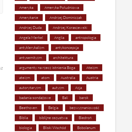
Ameryka
Ameryka Południowa
Amerykanie
Andrzej Dominiczak
Andrzej Duda
Andrzej Koraszewski
Angela Merkel
Anglia
antropologia
antyklerykalizm
antykoncepcja
antysemityzm
architektura
sz
argumenty na rzecz istnienia Boga
Ateizm
ateizm
atom
Australia
Austria
autorytaryzm
autyzm
Azja
badania sondażowe
Bali
barok
Beethoven
Belgia
bezwyznaniowość
Biblia
biblijne oszustwa
Biedroń
biologia
Bliski Wschód
Bobolanum