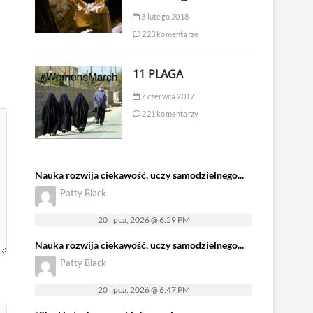
3 lutego 2018
223 komentarze
11 PLAGA
7 czerwca 2017
221 komentarzy
Nauka rozwija ciekawość, uczy samodzielnego...
Patty Black
20 lipca, 2026 @ 6:59 PM
Nauka rozwija ciekawość, uczy samodzielnego...
Patty Black
20 lipca, 2026 @ 6:47 PM