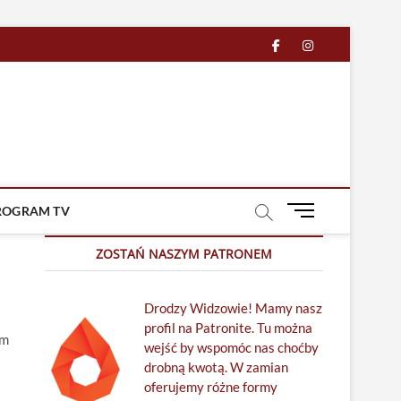
facebook
in
M
ROGRAM TV
e
n
ZOSTAŃ NASZYM PATRONEM
u
B
Drodzy Widzowie! Mamy nasz
u
profil na Patronite. Tu można
t
lm
wejść by wspomóc nas choćby
t
drobną kwotą. W zamian
o
oferujemy różne formy
n