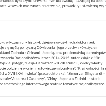
alność była czymś uniwersalnym dla ewolucji bazującej na dobor
arte w swoich maszynach przetrwania, prowadziły ustawiczną woj
oku w Poznaniu) – historyk dziejów nowożytnych, doktor nauk
uje się myślą polityczną Oświecenia i jego przeciwników, życiem
taktami Zachodu z Chinami i Japonią, oraz problematyką stereotypów
yszenia Racjonalistów w latach 2014-2015. Autor książek: "Sir
jskiej potęgi", "Hesja-Darmstadt w XVIII stuleciu, Wielcy władcy
cie codzienne w osiemnastowiecznym Londynie", "Kraj wolności i kra
ści w XVII i XVIII wieku" (praca doktorska), "Simon van Slingelandt –
czasów Voltaire'a i Casanovy", "Chiny i Japonia a Zachód - historia
tor amatorskiego internetowego teatru o tematyce racjonalistyczno-