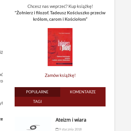
Chcesz nas weprzeć? Kup książkę!
"Żołnierz i filozof. Tadeusz Kościuszko przeciw
królom, carom i Kościołom”
iż
oć
Zamów książkę!
zo
POPULARNE
KOMENTARZE
TAGI
ył
ze
Ateizm i wiara
9 stycznia 2018