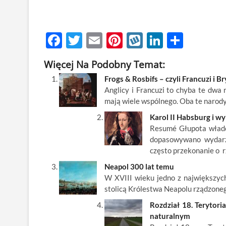
F
T
E
Pi
W
Li
S
ac
w
m
nt
y
n
h
Więcej Na Podobny Temat:
e
itt
ail
er
k
k
ar
Frogs & Rosbifs – czyli Francuzi i 
b
er
es
o
e
e
Anglicy i Francuzi to chyba te dwa 
o
t
p
dI
mają wiele wspólnego. Oba te narod
o
n
Karol II Habsburg i 
Resumé Głupota władcó
k
dopasowywano wydarz
często przekonanie o
Neapol 300 lat temu
W XVIII wieku jedno z największych 
stolicą Królestwa Neapolu rządzoneg
Rozdział 18. Terytori
naturalnym