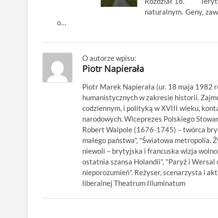
Rozdział 18. Terytori
naturalnym. Geny, zaw
o…
O autorze wpisu:
Piotr Napierała
Piotr Marek Napierała (ur. 18 maja 1982 r
humanistycznych w zakresie historii. Zajm
codziennym, i polityką w XVIII wieku, kon
narodowych. Wiceprezes Polskiego Stowarz
Robert Walpole (1676-1745) – twórca bryty
małego państwa", "Światowa metropolia. Ży
niewoli – brytyjska i francuska wizja wolno
ostatnia szansa Holandii", "Paryż i Wersal 
nieporozumień". Reżyser, scenarzysta i ak
liberalnej Theatrum Illuminatum