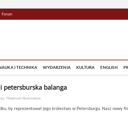
Forum
lista TV
IZJA
NAUKA I TECHNIKA
WYDARZENIA
KULTURA
ENGLISH
P
yli petersburska balanga
sja
Theatrum Illuminatum
dku, by reprezentował jego królestwo w Petersburgu. Nasz nowy fi