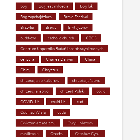
bóg
Bóg jest miłością
Bóg luk
Bóg zapchajdziura
Brave Festival
Brazylia
Brexit
Brytyjczycy
buddyzm
catholic church
CBOS
Centrum Kopernika Badań Interdyscyplinarnych
cenzura
Charles Darwin
China
Chiny
Chrystus
chrześcijanie kulturowi
chrześcijaństwo
chrześcjiaństwo
chrzest Polski
covid
COVID 19
covid19
cud
Cud nad Wisłą
cuda
Ćwiczenia z ateizmu
Cyryl i Metody
cywilizacja
Czechy
Czesław Cyrul