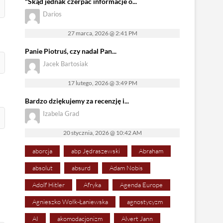
"Skąd jednak czerpać informacje o...
Darios
27 marca, 2026 @ 2:41 PM
Panie Piotruś, czy nadal Pan...
Jacek Bartosiak
17 lutego, 2026 @ 3:49 PM
Bardzo dziękujemy za recenzję i...
Izabela Grad
20 stycznia, 2026 @ 10:42 AM
aborcja
abp Jędraszewski
Abraham
absolut
absurd
Adam Nobis
Adolf Hitler
Afryka
Agenda Europe
Agnieszko Wołk-Łaniewska
agnostycyzm
AI
akomodacjonizm
Alvert Jann