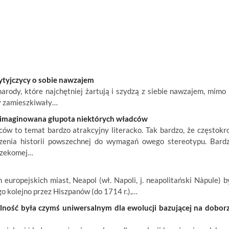
Brytyjczycy o sobie nawzajem
narody, które najchętniej żartują i szydzą z siebie nawzajem, mimo 
y zamieszkiwały…
wyimaginowana głupota niektórych władców
w to temat bardzo atrakcyjny literacko. Tak bardzo, że częstokr
enia historii powszechnej do wymagań owego stereotypu. Bard
 rzekomej…
europejskich miast, Neapol (wł. Napoli, j. neapolitański Nàpule) b
o kolejno przez Hiszpanów (do 1714 r.),…
alność była czymś uniwersalnym dla ewolucji bazującej na dobor