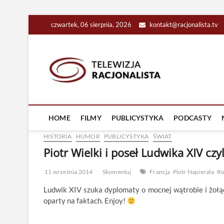
Skip
czwartek, 06 sierpnia, 2026
kontakt@racjonalista.tv
to
content
Racjona
RACJONALNA TELEW
HOME
FILMY
PUBLICYSTYKA
PODCASTY
HISTORIA
HUMOR
PUBLICYSTYKA
ŚWIAT
Piotr Wielki i poseł Ludwika XIV cz
11 września 2014
Skomentuj
Francja
Piotr Napierała
Ro
Ludwik XIV szuka dyplomaty o mocnej wątrobie i żołą
oparty na faktach. Enjoy!