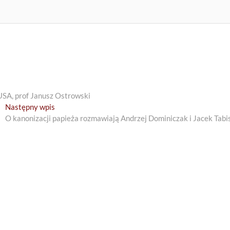
USA, prof Janusz Ostrowski
Next
Następny wpis
post:
O kanonizacji papieża rozmawiają Andrzej Dominiczak i Jacek Tabi