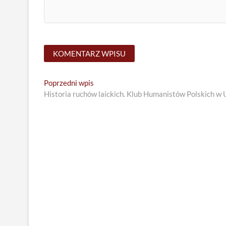
Nawigacja
Previous
Poprzedni wpis
post:
Historia ruchów laickich. Klub Humanistów Polskich w 
wpisu