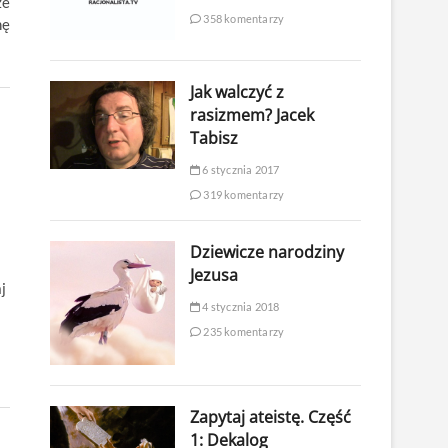
ze
358 komentarzy
nę
Jak walczyć z
rasizmem? Jacek
Tabisz
6 stycznia 2017
319 komentarzy
Dziewicze narodziny
Jezusa
j
4 stycznia 2018
235 komentarzy
Zapytaj ateistę. Część
1: Dekalog