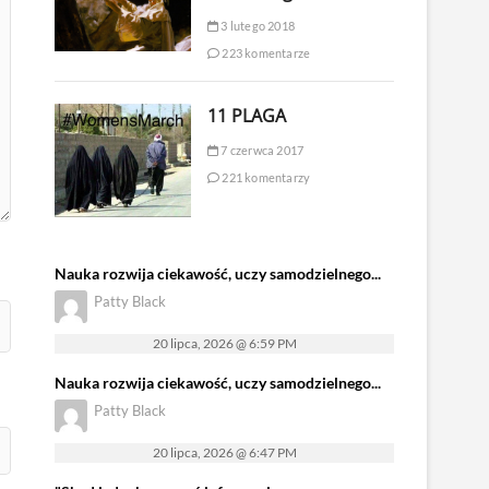
3 lutego 2018
223 komentarze
11 PLAGA
7 czerwca 2017
221 komentarzy
Nauka rozwija ciekawość, uczy samodzielnego...
Patty Black
20 lipca, 2026 @ 6:59 PM
Nauka rozwija ciekawość, uczy samodzielnego...
Patty Black
20 lipca, 2026 @ 6:47 PM