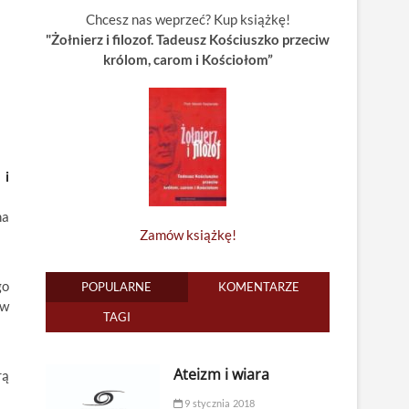
Chcesz nas weprzeć? Kup książkę!
"Żołnierz i filozof. Tadeusz Kościuszko przeciw
królom, carom i Kościołom”
 i
na
Zamów książkę!
go
POPULARNE
KOMENTARZE
 w
TAGI
Ateizm i wiara
rą
9 stycznia 2018