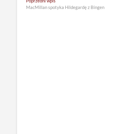
Nawigacja
Previous
Poprzedni wpis
post:
MacMillan spotyka Hildegardę z Bingen
wpisu