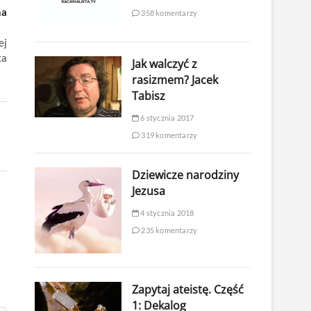
na
358 komentarzy
ej
ka
Jak walczyć z
rasizmem? Jacek
Tabisz
6 stycznia 2017
319 komentarzy
Dziewicze narodziny
Jezusa
4 stycznia 2018
235 komentarzy
Zapytaj ateistę. Część
1: Dekalog