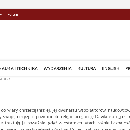
tv
Forum
lista TV
IZJA
NAUKA I TECHNIKA
WYDARZENIA
KULTURA
ENGLISH
P
VIDEO
do wiary chrześcijańskiej, jej dwunastu współautorów, naukowców
 swojej decyzji o powrocie do religii: arogancję Dawkinsa i „pust
e traktują ja poważnie, gdyż w ostatnich latach rośnie liczba os
j wiary. Joanna Hańderek i Andrzej Dominiczak zastanawiają się, c