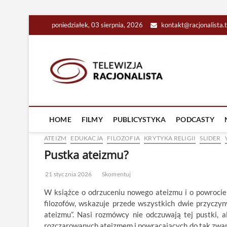
Skip
poniedziałek, 03 sierpnia, 2026
kontakt@racjonalista.
to
content
Racjona
RACJONALNA TELEW
HOME
FILMY
PUBLICYSTYKA
PODCASTY
ATEIZM
EDUKACJA
FILOZOFIA
KRYTYKA RELIGII
SLIDER
Pustka ateizmu?
21 stycznia 2026
Skomentuj
W książce o odrzuceniu nowego ateizmu i o powrocie 
filozofów, wskazuje przede wszystkich dwie przyczyny
ateizmu”. Nasi rozmówcy nie odczuwają tej pustki, al
rozczarowanych ateizmem i powracających do tak zwane