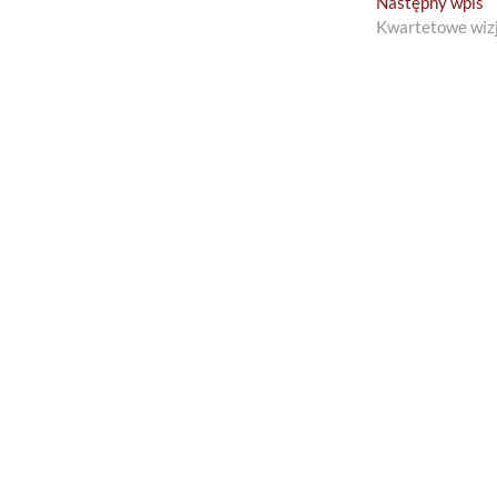
N
Następny wpis
p
Kwartetowe wiz