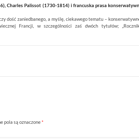
6), Charles Palissot (1730-1814) i francuska prasa konserwatyw
yczy dość zaniedbanego, a myślę, ciekawego tematu – konserwatywn
iecznej Francji, w szczególności zaś dwóch tytułów; „Roczni
 pola są oznaczone
*