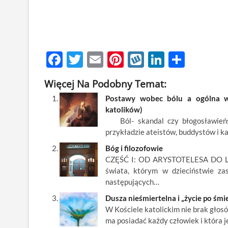
F
T
E
Pi
W
Li
S
ac
w
m
nt
y
n
h
Więcej Na Podobny Temat:
e
itt
ail
er
k
k
ar
Postawy wobec bólu a ogólna wiz
b
er
es
o
e
e
katolików)
o
t
p
dI
Ból- skandal czy błogosławieńst
przykładzie ateistów, buddystów i k
o
n
Bóg i filozofowie
k
CZĘŚĆ I: OD ARYSTOTELESA DO LOCK
świata, którym w dzieciństwie zas
następujących…
Dusza nieśmiertelna i „życie po śmie
W Kościele katolickim nie brak głosó
ma posiadać każdy człowiek i która 