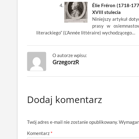
Élie Fréron (1718-177
XVIII stulecia
Niniejszy artykuł dot
prasy w osiemnastow
literackiego” (L’Année littéraire) wychodzącego…
O autorze wpisu:
GrzegorzR
Dodaj komentarz
Twój adres e-mail nie zostanie opublikowany.
Wymagane
Komentarz
*