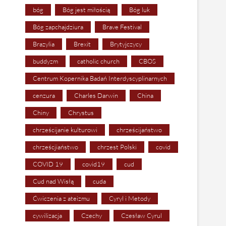
bóg
Bóg jest miłością
Bóg luk
Bóg zapchajdziura
Brave Festival
Brazylia
Brexit
Brytyjczycy
buddyzm
catholic church
CBOS
Centrum Kopernika Badań Interdyscyplinarnych
cenzura
Charles Darwin
China
Chiny
Chrystus
chrześcijanie kulturowi
chrześcijaństwo
chrześcjiaństwo
chrzest Polski
covid
COVID 19
covid19
cud
Cud nad Wisłą
cuda
Ćwiczenia z ateizmu
Cyryl i Metody
cywilizacja
Czechy
Czesław Cyrul