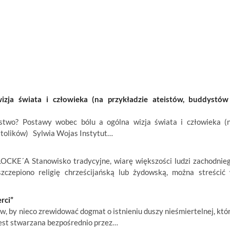
ja świata i człowieka (na przykładzie ateistów, buddystów
wo? Postawy wobec bólu a ogólna wizja świata i człowieka (
atolików) Sylwia Wojas Instytut…
E´A Stanowisko tradycyjne, wiarę większości ludzi zachodnie
zczepiono religię chrześcijańską lub żydowską, można streścić
rci”
w, by nieco zrewidować dogmat o istnieniu duszy nieśmiertelnej, któ
jest stwarzana bezpośrednio przez…