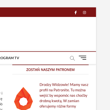
facebook
in
M
ROGRAM TV
e
n
ZOSTAŃ NASZYM PATRONEM
u
B
Drodzy Widzowie! Mamy nasz
u
profil na Patronite. Tu można
t
 i
wejść by wspomóc nas choćby
t
kę
drobną kwotą. W zamian
o
ób
oferujemy różne formy
n
zy