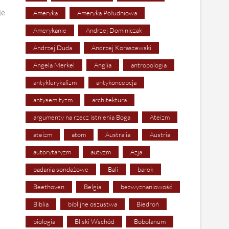
ext
ost:
je
Ameryka
Ameryka Południowa
Amerykanie
Andrzej Dominiczak
Andrzej Duda
Andrzej Koraszewski
Angela Merkel
Anglia
antropologia
antyklerykalizm
antykoncepcja
antysemityzm
architektura
argumenty na rzecz istnienia Boga
Ateizm
ateizm
atom
Australia
Austria
autorytaryzm
autyzm
Azja
badania sondażowe
Bali
barok
Beethoven
Belgia
bezwyznaniowość
Biblia
biblijne oszustwa
Biedroń
biologia
Bliski Wschód
Bobolanum