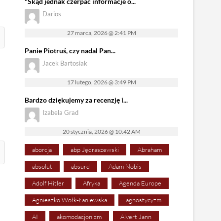
"Skąd jednak czerpać informacje o...
Darios
27 marca, 2026 @ 2:41 PM
Panie Piotruś, czy nadal Pan...
Jacek Bartosiak
17 lutego, 2026 @ 3:49 PM
Bardzo dziękujemy za recenzję i...
Izabela Grad
20 stycznia, 2026 @ 10:42 AM
aborcja
abp Jędraszewski
Abraham
absolut
absurd
Adam Nobis
Adolf Hitler
Afryka
Agenda Europe
Agnieszko Wołk-Łaniewska
agnostycyzm
AI
akomodacjonizm
Alvert Jann