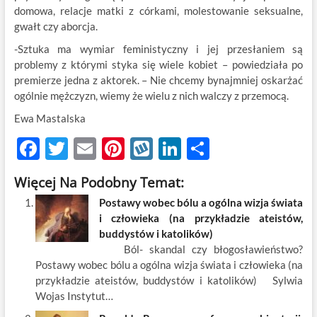
domowa, relacje matki z córkami, molestowanie seksualne,
gwałt czy aborcja.
-Sztuka ma wymiar feministyczny i jej przesłaniem są
problemy z którymi styka się wiele kobiet – powiedziała po
premierze jedna z aktorek. – Nie chcemy bynajmniej oskarżać
ogólnie mężczyzn, wiemy że wielu z nich walczy z przemocą.
Ewa Mastalska
F
T
E
Pi
W
Li
S
ac
w
m
nt
y
n
h
Więcej Na Podobny Temat:
e
itt
ail
er
k
k
ar
Postawy wobec bólu a ogólna wizja świata
b
er
es
o
e
e
i człowieka (na przykładzie ateistów,
o
t
p
dI
buddystów i katolików)
Ból- skandal czy błogosławieństwo?
o
n
Postawy wobec bólu a ogólna wizja świata i człowieka (na
k
przykładzie ateistów, buddystów i katolików) Sylwia
Wojas Instytut…