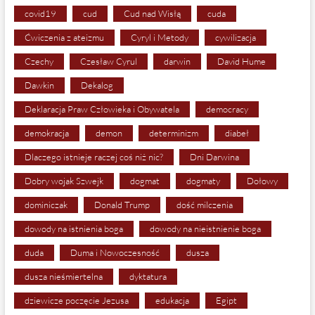
covid19
cud
Cud nad Wisłą
cuda
Ćwiczenia z ateizmu
Cyryl i Metody
cywilizacja
Czechy
Czesław Cyrul
darwin
David Hume
Dawkin
Dekalog
Deklaracja Praw Człowieka i Obywatela
democracy
demokracja
demon
determinizm
diabeł
Dlaczego istnieje raczej coś niż nic?
Dni Darwina
Dobry wojak Szwejk
dogmat
dogmaty
Dołowy
dominiczak
Donald Trump
dość milczenia
dowody na istnienia boga
dowody na nieistnienie boga
duda
Duma i Nowoczesność
dusza
dusza nieśmiertelna
dyktatura
dziewicze poczęcie Jezusa
edukacja
Egipt