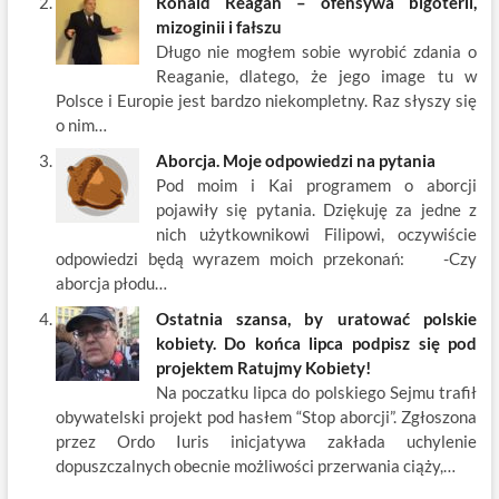
Ronald Reagan – ofensywa bigoterii,
mizoginii i fałszu
Długo nie mogłem sobie wyrobić zdania o
Reaganie, dlatego, że jego image tu w
Polsce i Europie jest bardzo niekompletny. Raz słyszy się
o nim…
Aborcja. Moje odpowiedzi na pytania
Pod moim i Kai programem o aborcji
pojawiły się pytania. Dziękuję za jedne z
nich użytkownikowi Filipowi, oczywiście
odpowiedzi będą wyrazem moich przekonań: -Czy
aborcja płodu…
Ostatnia szansa, by uratować polskie
kobiety. Do końca lipca podpisz się pod
projektem Ratujmy Kobiety!
Na poczatku lipca do polskiego Sejmu trafił
obywatelski projekt pod hasłem “Stop aborcji”. Zgłoszona
przez Ordo Iuris inicjatywa zakłada uchylenie
dopuszczalnych obecnie możliwości przerwania ciąży,…