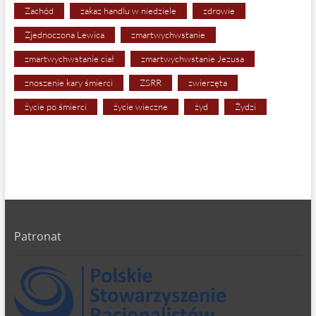
Zachód
zakaz handlu w niedziele
zdrowie
Zjednoczona Lewica
zmartwychwstanie
zmartwychwstanie ciał
zmartwychwstanie Jezusa
znoszenie kary śmierci
ZSRR
zwierzęta
życie po śmierci
życie wieczne
żyd
Żydzi
Patronat