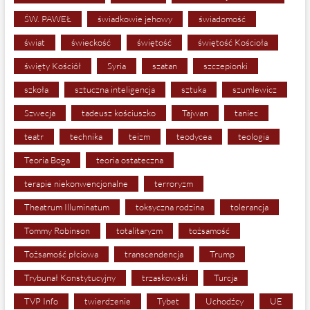
ŚW. PAWEŁ
świadkowie jehowy
świadomość
świat
świeckość
świętość
świętość Kościoła
święty Kościół
Syria
szatan
szczepionki
szkoła
sztuczna inteligencja
sztuka
szumlewicz
Szwecja
tadeusz kościuszko
Tajwan
taniec
teatr
technika
teizm
teodycea
teologia
Teoria Boga
teoria ostateczna
terapie niekonwencjonalne
terroryzm
Theatrum Illuminatum
toksyczna rodzina
tolerancja
Tommy Robinson
totalitaryzm
tożsamość
Tożsamość płciowa
transcendencja
Trump
Trybunał Konstytucyjny
trzaskowski
Turcja
TVP Info
twierdzenie
Tybet
Uchodźcy
UE