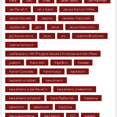
Italia
Italy
Izrael
Jacek Tabisz
Jan Hartman
Jan Paweł II
Jan z Gamli
Janusz Korwin Mikke
Janusz Kowalik
Japonia
Jarosław Kaczyński
Jażdżewski
jazz
Jezus
Jezus historyczny
językoznawstwo
jidysz
jinx
Joachim Brudziński
Joanna Senyszyn
Jubileuszowy Akt Przyjęcia Jezusa Chrystusa za Króla i Pana
judaizm
Kaczyński
Kaja Bryx
Kanada
Kanion Colorado
Kanonizacja
kapitalizm
kapłaństwo kobiet
kara śmierci
kara śmierci a Jan Paweł II
kara śmierci a katechizm
kara śmierci a Kościół
Karol Fjałkowski
Katalonia
katechizm
katolicyzm
Kędziora
klauzula sumienia
klerykalizm
KO
kobiety