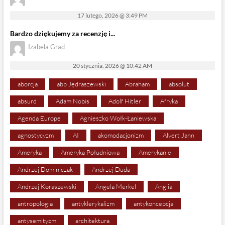
17 lutego, 2026 @ 3:49 PM
Bardzo dziękujemy za recenzję i...
Izabela Grad
20 stycznia, 2026 @ 10:42 AM
aborcja
abp Jędraszewski
Abraham
absolut
absurd
Adam Nobis
Adolf Hitler
Afryka
Agenda Europe
Agnieszko Wołk-Łaniewska
agnostycyzm
AI
akomodacjonizm
Alvert Jann
Ameryka
Ameryka Południowa
Amerykanie
Andrzej Dominiczak
Andrzej Duda
Andrzej Koraszewski
Angela Merkel
Anglia
antropologia
antyklerykalizm
antykoncepcja
antysemityzm
architektura