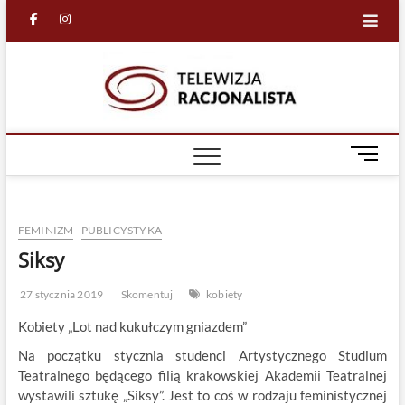
Skip
facebook
in
to
content
Racjona
RACJONALNA
TELEWIZJA
TV
M
e
n
u
FEMINIZM
PUBLICYSTYKA
B
u
Siksy
t
t
27 stycznia 2019
Skomentuj
kobiety
o
Kobiety „Lot nad kukułczym gniazdem”
n
Na początku stycznia studenci Artystycznego Studium
Teatralnego będącego filią krakowskiej Akademii Teatralnej
wystawili sztukę „Siksy”. Jest to coś w rodzaju feministycznej