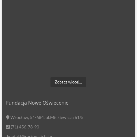
Zobacz więcej...
Fundacja Nowe Oświecenie
Wrocław, 51-684, ul.Mickiewicza 61/5
(71) 456-78-90
kontakt@racjonalista.tv