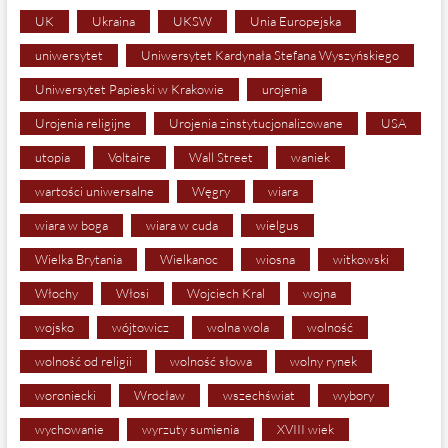
UK
Ukraina
UKSW
Unia Europejska
uniwersytet
Uniwersytet Kardynała Stefana Wyszyńskiego
Uniwersytet Papieski w Krakowie
urojenia
Urojenia religijne
Urojenia zinstytucjonalizowane
USA
utopia
Voltaire
Wall Street
waniek
wartości uniwersalne
Węgry
wiara
wiara w boga
wiara w cuda
wielgus
Wielka Brytania
Wielkanoc
wiosna
witkowski
Włochy
Włosi
Wojciech Kral
wojna
wojsko
wójtowicz
wolna wola
wolność
wolność od religii
wolność słowa
wolny rynek
woroniecki
Wrocław
wszechświat
wybory
wychowanie
wyrzuty sumienia
XVIII wiek