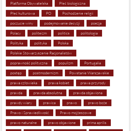
Platforma Obywatelska
Płeć biologiczna
Płeć kulturowa
PO
Pochodzenie religii
poczucie winy
podejmowanie decyzji
poezja
Polacy
politeizm
politics
politologia
Polityka
polityka
Polska
Polskie Stowarzyszenie Racjonalistów
poprawność polityczna
populizm
Portugalia
postęp
postmodernizm
Powstanie Warszawskie
prawa człowieka
prawa kobiet
prawa przyrody
prawda
prawda absolutna
prawda objawiona
prawdy wiary
prawica
prawo
prawo boże
Prawo i Sprawiedliwość
Prawo mojżeszowe
prawo naturalne
prawo objawione
prima aprilis