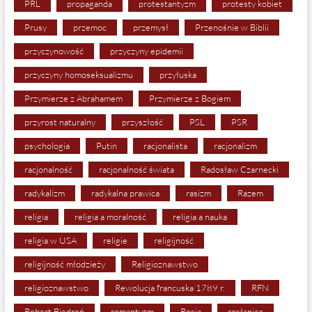
PRL
propaganda
protestantyzm
protesty kobiet
Prusy
przemoc
przemysł
Przenośnie w Biblii
przyczynowość
przyczyny epidemii
przyczyny homoseksualizmu
przyłuska
Przymierze z Abrahamem
Przymierze z Bogiem
przyrost naturalny
przyszłość
PSL
PSR
psychologia
Putin
racjonalista
racjonalizm
racjonalność
racjonalność świata
Radosław Czarnecki
radykalizm
radykalna prawica
rasizm
Razem
religia
religia a moralność
religia a nauka
religia w USA
religie
religijność
religijność młodzieży
Religioznawstwo
religioznawstwo
Rewolucja francuska 1789 r.
RFN
Robert Biedroń
romantyzm
Rosja
rosłaniec