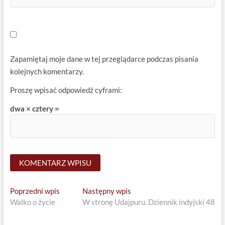
Zapamiętaj moje dane w tej przeglądarce podczas pisania
kolejnych komentarzy.
Proszę wpisać odpowiedź cyframi:
dwa × cztery =
Nawigacja
Previous
Next
Poprzedni wpis
Następny wpis
post:
post:
Walko o życie
W stronę Udajpuru. Dziennik indyjski 48
wpisu