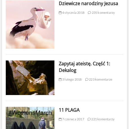
Dziewicze narodziny Jezusa
4 stycznia 2018
235 komentarzy
Zapytaj ateistę. Część 1:
Dekalog
3 lutego 2018
223 komentarze
11 PLAGA
7 czerwca 2017
221 komentarzy