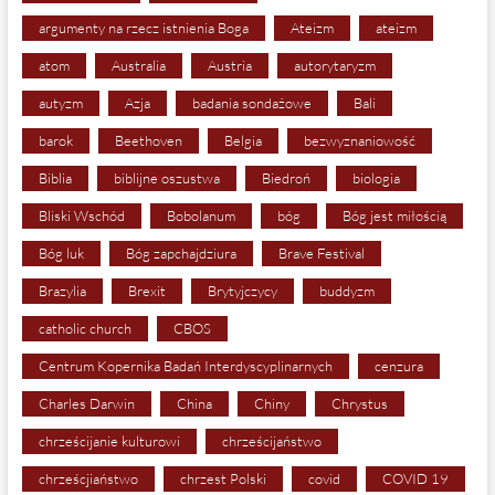
argumenty na rzecz istnienia Boga
Ateizm
ateizm
atom
Australia
Austria
autorytaryzm
autyzm
Azja
badania sondażowe
Bali
barok
Beethoven
Belgia
bezwyznaniowość
Biblia
biblijne oszustwa
Biedroń
biologia
Bliski Wschód
Bobolanum
bóg
Bóg jest miłością
Bóg luk
Bóg zapchajdziura
Brave Festival
Brazylia
Brexit
Brytyjczycy
buddyzm
catholic church
CBOS
Centrum Kopernika Badań Interdyscyplinarnych
cenzura
Charles Darwin
China
Chiny
Chrystus
chrześcijanie kulturowi
chrześcijaństwo
chrześcjiaństwo
chrzest Polski
covid
COVID 19