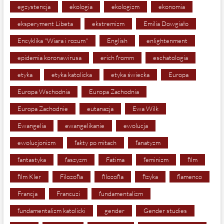
egzystencja
ekologia
ekologizm
ekonomia
eksperyment Libeta
ekstremizm
Emilia Dowgiało
Encyklika "Wiara i rozum"
English
enlightenment
epidemia koronawirusa
erich fromm
eschatologia
etyka
etyka katolicka
etyka świecka
Europa
Europa Wschodnia
Europa Zachodnia
Europa Zachodnie
eutanazja
Ewa Wilk
Ewangelia
ewangelikanie
ewolucja
ewolucjonizm
fakty po mitach
fanatyzm
fantastyka
faszyzm
Fatima
feminizm
film
film Kler
Filozofia
filozofia
fizyka
flamenco
Francja
Francuzi
fundamentalizm
fundamentalizm katolicki
gender
Gender studies