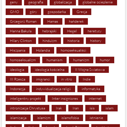
geny
geografia
globalizacja
globalne ocieplenie
GMO
góry
gospodarka
Grecja
Grzegorz Roman
Hamas
hańderek
Hanna Bakuła
hebrajski
Hegel
heretycy
Hilary Clinton
hinduizm
historia
history
Hiszpania
Holandia
homoseksualiści
homoseksualizm
humanism
humanizm
humor
ideologia
ideologia kościelna
II Wojna Światowa
III Rzesza
imigranci
in vitro
Indie
Indonezja
indywidualizacja religii
informatyka
inteligentny projekt
Inter insigniores
internet
intronizacja Chrystusa
Irak
Iran
isis
islam
islamizacja
islamizm
islamofobia
istnienie