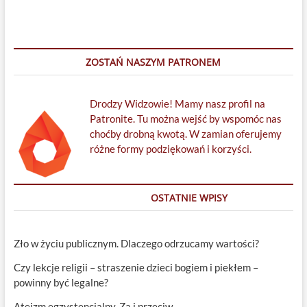
ZOSTAŃ NASZYM PATRONEM
Drodzy Widzowie! Mamy nasz profil na
Patronite. Tu można wejść by wspomóc nas
choćby drobną kwotą. W zamian oferujemy
różne formy podziękowań i korzyści.
OSTATNIE WPISY
Zło w życiu publicznym. Dlaczego odrzucamy wartości?
Czy lekcje religii – straszenie dzieci bogiem i piekłem –
powinny być legalne?
Ateizm egzystencjalny. Za i przeciw