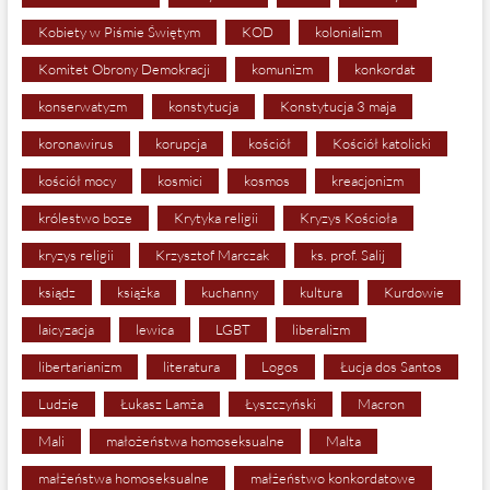
Kobiety w Piśmie Świętym
KOD
kolonializm
Komitet Obrony Demokracji
komunizm
konkordat
konserwatyzm
konstytucja
Konstytucja 3 maja
koronawirus
korupcja
kościół
Kościół katolicki
kościół mocy
kosmici
kosmos
kreacjonizm
królestwo boze
Krytyka religii
Kryzys Kościoła
kryzys religii
Krzysztof Marczak
ks. prof. Salij
ksiądz
książka
kuchanny
kultura
Kurdowie
laicyzacja
lewica
LGBT
liberalizm
libertarianizm
literatura
Logos
Łucja dos Santos
Ludzie
Łukasz Lamża
Łyszczyński
Macron
Mali
małożeństwa homoseksualne
Malta
małżeństwa homoseksualne
małżeństwo konkordatowe