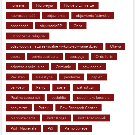
nonsens
Norwegia
Nowe przymierze
nowoczesność
objawienia
objawienia fatimskie
obronność
obywateleRP
Odra
Odrodzenie religijne
odszkodowania za seksualne wykorzystywanie dzieci
Oława
opera
opinia publiczna
opozycja
Ordo Iuris
orientacja seksualna
Ormianie
oświecenie
Pakistan
Palestyna
pandemia
papież
parytety
Paryż
pasje
patriotyzm
Paulina Łopatniuk
pedofilia
pedofilia w kościele
pesymizm
Petek
Pew Research Center
pierwsza dama
Piotr Korga
Piotr Maćkowiak
Piotr Napierała
PiS
Pismo Święte