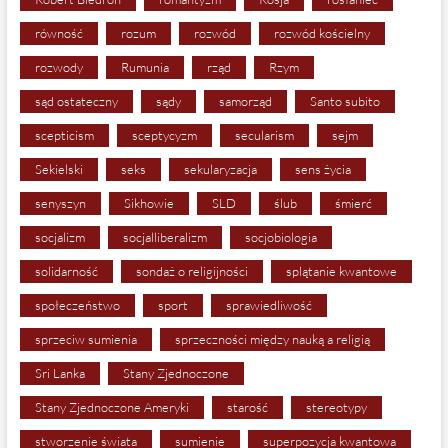
równość
rozum
rozwód
rozwód kościelny
rozwody
Rumunia
rząd
Rzym
sąd ostateczny
sądy
samorząd
Santo subito
scepticism
sceptycyzm
secularism
sejm
Sekielski
seks
sekularyzacja
sens życia
senyszyn
Sikhowie
SLD
ślub
śmierć
socjalizm
socjalliberalizm
socjobiologia
solidarność
sondaż o religijności
splątanie kwantowe
społeczeństwo
sport
sprawiedliwość
sprzeciw sumienia
sprzeczności między nauką a religią
Sri Lanka
Stany Zjednoczone
Stany Zjednoczone Ameryki
starość
stereotypy
stworzenie świata
sumienie
superpozycja kwantowa