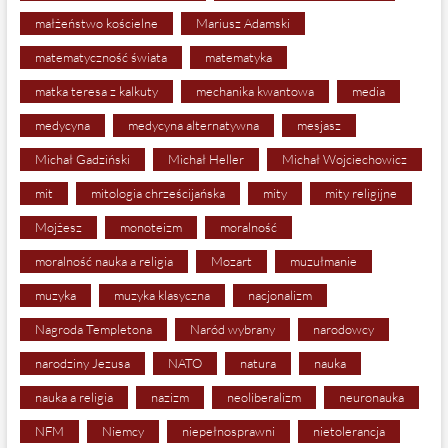
małżeństwo kościelne
Mariusz Adamski
matematyczność świata
matematyka
matka teresa z kalkuty
mechanika kwantowa
media
medycyna
medycyna alternatywna
mesjasz
Michał Gadziński
Michał Heller
Michał Wojciechowicz
mit
mitologia chrześcijańska
mity
mity religijne
Mojżesz
monoteizm
moralność
moralność nauka a religia
Mozart
muzułmanie
muzyka
muzyka klasyczna
nacjonalizm
Nagroda Templetona
Naród wybrany
narodowcy
narodziny Jezusa
NATO
natura
nauka
nauka a religia
nazizm
neoliberalizm
neuronauka
NFM
Niemcy
niepełnosprawni
nietolerancja