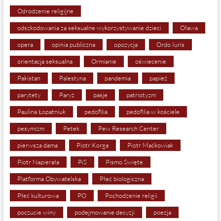
Odrodzenie religijne
odszkodowania za seksualne wykorzystywanie dzieci
Oława
opera
opinia publiczna
opozycja
Ordo Iuris
orientacja seksualna
Ormianie
oświecenie
Pakistan
Palestyna
pandemia
papież
parytety
Paryż
pasje
patriotyzm
Paulina Łopatniuk
pedofilia
pedofilia w kościele
pesymizm
Petek
Pew Research Center
pierwsza dama
Piotr Korga
Piotr Maćkowiak
Piotr Napierała
PiS
Pismo Święte
Platforma Obywatelska
Płeć biologiczna
Płeć kulturowa
PO
Pochodzenie religii
poczucie winy
podejmowanie decyzji
poezja