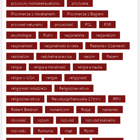
przyczyny homoseksualizmu
przyłuska
Przymierze z Abrahamem
Przymierze z Bogiem
przyrost naturalny
przyszłość
PSL
PSR
psychologia
Putin
racjonalista
racjonalizm
racjonalność
racjonalność świata
Radosław Czarnecki
radykalizm
radykalna prawica
rasizm
Razem
religia
religia a moralność
religia a nauka
religia w USA
religie
religijność
religijność młodzieży
Religioznawstwo
religioznawstwo
Rewolucja francuska 1789 r.
RFN
Robert Biedroń
romantyzm
Rosja
rosłaniec
równość
rozum
rozwód
rozwód kościelny
rozwody
Rumunia
rząd
Rzym