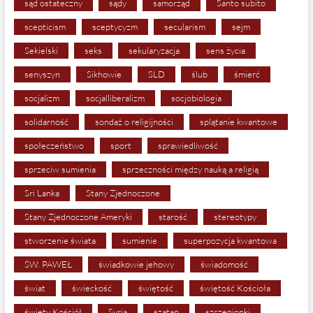
sąd ostateczny
sądy
samorząd
Santo subito
scepticism
sceptycyzm
secularism
sejm
Sekielski
seks
sekularyzacja
sens życia
senyszyn
Sikhowie
SLD
ślub
śmierć
socjalizm
socjalliberalizm
socjobiologia
solidarność
sondaż o religijności
splątanie kwantowe
społeczeństwo
sport
sprawiedliwość
sprzeciw sumienia
sprzeczności między nauką a religią
Sri Lanka
Stany Zjednoczone
Stany Zjednoczone Ameryki
starość
stereotypy
stworzenie świata
sumienie
superpozycja kwantowa
ŚW. PAWEŁ
świadkowie jehowy
świadomość
świat
świeckość
świętość
świętość Kościoła
święty Kościół
Syria
szatan
szczepionki