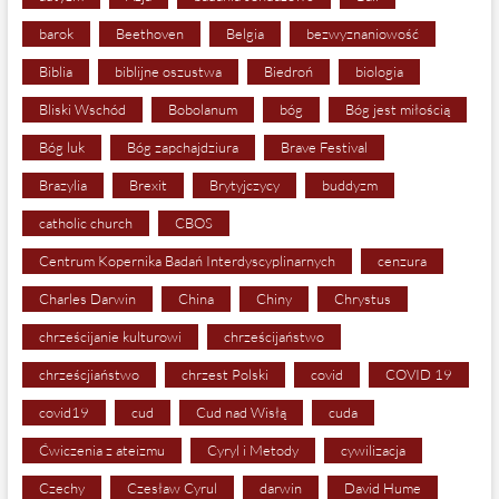
barok
Beethoven
Belgia
bezwyznaniowość
Biblia
biblijne oszustwa
Biedroń
biologia
Bliski Wschód
Bobolanum
bóg
Bóg jest miłością
Bóg luk
Bóg zapchajdziura
Brave Festival
Brazylia
Brexit
Brytyjczycy
buddyzm
catholic church
CBOS
Centrum Kopernika Badań Interdyscyplinarnych
cenzura
Charles Darwin
China
Chiny
Chrystus
chrześcijanie kulturowi
chrześcijaństwo
chrześcjiaństwo
chrzest Polski
covid
COVID 19
covid19
cud
Cud nad Wisłą
cuda
Ćwiczenia z ateizmu
Cyryl i Metody
cywilizacja
Czechy
Czesław Cyrul
darwin
David Hume