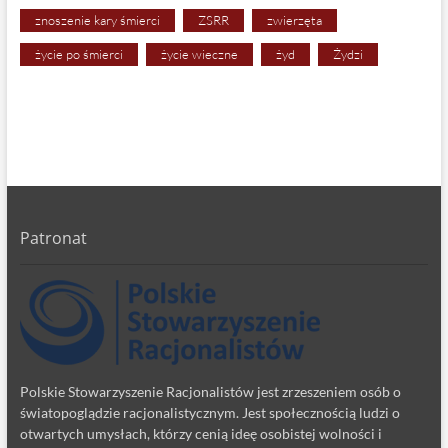
znoszenie kary śmierci
ZSRR
zwierzęta
życie po śmierci
życie wieczne
żyd
Żydzi
Patronat
Polskie Stowarzyszenie Racjonalistów jest zrzeszeniem osób o
światopoglądzie racjonalistycznym. Jest społecznością ludzi o
otwartych umysłach, którzy cenią ideę osobistej wolności i