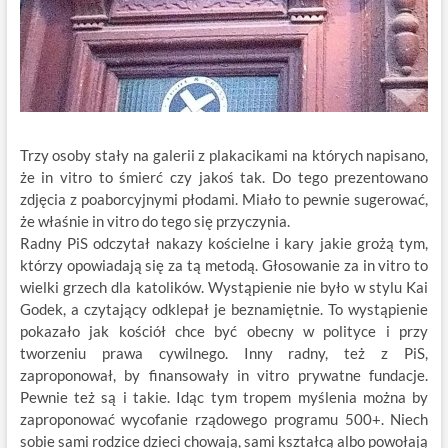
Trzy osoby stały na galerii z plakacikami na których napisano,
że in vitro to śmierć czy jakoś tak. Do tego prezentowano
zdjęcia z poaborcyjnymi płodami. Miało to pewnie sugerować,
że właśnie in vitro do tego się przyczynia.
Radny PiS odczytał nakazy kościelne i kary jakie grożą tym,
którzy opowiadają się za tą metodą. Głosowanie za in vitro to
wielki grzech dla katolików. Wystąpienie nie było w stylu Kai
Godek, a czytający odklepał je beznamiętnie. To wystąpienie
pokazało jak kościół chce być obecny w polityce i przy
tworzeniu prawa cywilnego. Inny radny, też z PiS,
zaproponował, by finansowały in vitro prywatne fundacje.
Pewnie też są i takie. Idąc tym tropem myślenia można by
zaproponować wycofanie rządowego programu 500+. Niech
sobie sami rodzice dzieci chowają, sami kształcą albo powołają