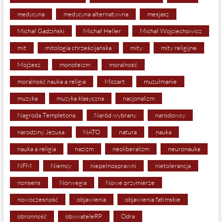
medycyna
medycyna alternatywna
mesjasz
Michał Gadziński
Michał Heller
Michał Wojciechowicz
mit
mitologia chrześcijańska
mity
mity religijne
Mojżesz
monoteizm
moralność
moralność nauka a religia
Mozart
muzułmanie
muzyka
muzyka klasyczna
nacjonalizm
Nagroda Templetona
Naród wybrany
narodowcy
narodziny Jezusa
NATO
natura
nauka
nauka a religia
nazizm
neoliberalizm
neuronauka
NFM
Niemcy
niepełnosprawni
nietolerancja
nonsens
Norwegia
Nowe przymierze
nowoczesność
objawienia
objawienia fatimskie
obronność
obywateleRP
Odra