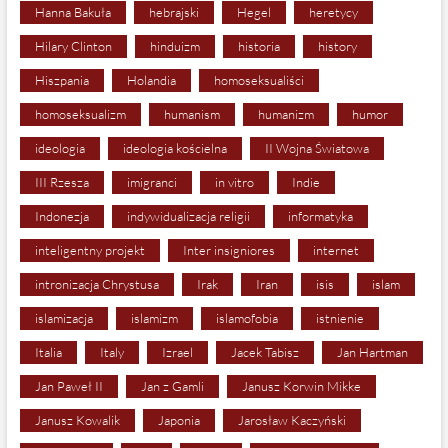
Hanna Bakuła
hebrajski
Hegel
heretycy
Hilary Clinton
hinduizm
historia
history
Hiszpania
Holandia
homoseksualiści
homoseksualizm
humanism
humanizm
humor
ideologia
ideologia kościelna
II Wojna Światowa
III Rzesza
imigranci
in vitro
Indie
Indonezja
indywidualizacja religii
informatyka
inteligentny projekt
Inter insigniores
internet
intronizacja Chrystusa
Irak
Iran
isis
islam
islamizacja
islamizm
islamofobia
istnienie
Italia
Italy
Izrael
Jacek Tabisz
Jan Hartman
Jan Paweł II
Jan z Gamli
Janusz Korwin Mikke
Janusz Kowalik
Japonia
Jarosław Kaczyński