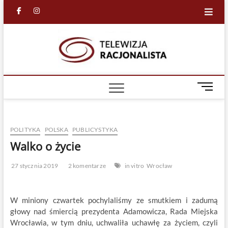
Skip
facebook
in
to
content
Racjona
RACJONALNA
TELEWIZJA
TV
M
e
n
u
POLITYKA
POLSKA
PUBLICYSTYKA
B
u
Walko o życie
t
t
27 stycznia 2019
2 komentarze
in vitro
Wrocław
o
n
W miniony czwartek pochylaliśmy ze smutkiem i zadumą
głowy nad śmiercią prezydenta Adamowicza, Rada Miejska
Wrocławia, w tym dniu, uchwaliła uchawłę za życiem, czyli