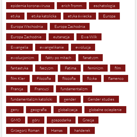
epidemia koronawirusa
erich fromm
eschatologia
etyka
etyka katolicka
etyka świecka
Europa
Europa Wschodnia
Europa Zachodnia
Europa Zachodnie
eutanazja
Ewa Wilk
Ewangelia
ewangelikanie
ewolucja
ewolucjonizm
fakty po mitach
fanatyzm
fantastyka
faszyzm
Fatima
feminizm
film
film Kler
Filozofia
filozofia
fizyka
flamenco
Francja
Francuzi
fundamentalizm
fundamentalizm katolicki
gender
Gender studies
geny
geografia
globalizacja
globalne ocieplenie
GMO
góry
gospodarka
Grecja
Grzegorz Roman
Hamas
hańderek