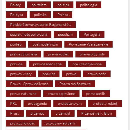
Polacy
politeizm
politics
politologia
Polityka
polityka
Polska
Polskie Stowarzyszenie Racjonalistów
poprawność polityczna
populizm
Portugalia
postęp
postmodernizm
Powstanie Warszawskie
prawa człowieka
prawa kobiet
prawa przyrody
prawda
prawda absolutna
prawda objawiona
prawdy wiary
prawica
prawo
prawo boże
Prawo i Sprawiedliwość
Prawo mojżeszowe
prawo naturalne
prawo objawione
prima aprilis
PRL
propaganda
protestantyzm
protesty kobiet
Prusy
przemoc
przemysł
Przenośnie w Biblii
przyczynowość
przyczyny epidemii