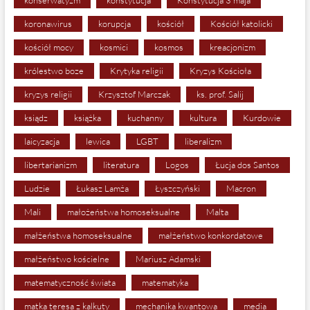
konserwatyzm
konstytucja
Konstytucja 3 maja
koronawirus
korupcja
kościół
Kościół katolicki
kościół mocy
kosmici
kosmos
kreacjonizm
królestwo boze
Krytyka religii
Kryzys Kościoła
kryzys religii
Krzysztof Marczak
ks. prof. Salij
ksiądz
książka
kuchanny
kultura
Kurdowie
laicyzacja
lewica
LGBT
liberalizm
libertarianizm
literatura
Logos
Łucja dos Santos
Ludzie
Łukasz Lamża
Łyszczyński
Macron
Mali
małożeństwa homoseksualne
Malta
małżeństwa homoseksualne
małżeństwo konkordatowe
małżeństwo kościelne
Mariusz Adamski
matematyczność świata
matematyka
matka teresa z kalkuty
mechanika kwantowa
media