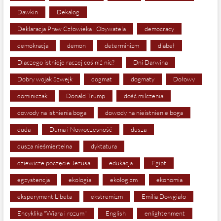
Dawkin
Dekalog
Deklaracja Praw Człowieka i Obywatela
democracy
demokracja
demon
determinizm
diabeł
Dlaczego istnieje raczej coś niż nic?
Dni Darwina
Dobry wojak Szwejk
dogmat
dogmaty
Dołowy
dominiczak
Donald Trump
dość milczenia
dowody na istnienia boga
dowody na nieistnienie boga
duda
Duma i Nowoczesność
dusza
dusza nieśmiertelna
dyktatura
dziewicze poczęcie Jezusa
edukacja
Egipt
egzystencja
ekologia
ekologizm
ekonomia
eksperyment Libeta
ekstremizm
Emilia Dowgiało
Encyklika "Wiara i rozum"
English
enlightenment