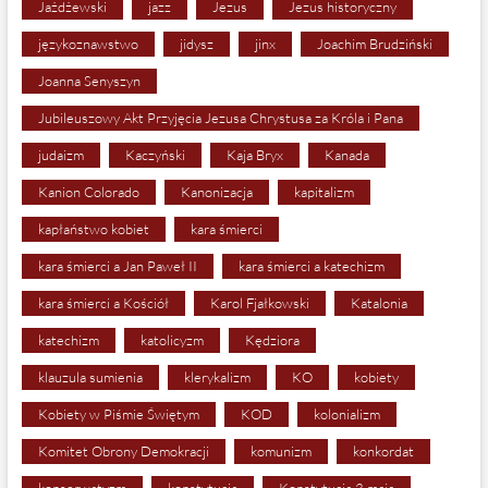
Jażdżewski
jazz
Jezus
Jezus historyczny
językoznawstwo
jidysz
jinx
Joachim Brudziński
Joanna Senyszyn
Jubileuszowy Akt Przyjęcia Jezusa Chrystusa za Króla i Pana
judaizm
Kaczyński
Kaja Bryx
Kanada
Kanion Colorado
Kanonizacja
kapitalizm
kapłaństwo kobiet
kara śmierci
kara śmierci a Jan Paweł II
kara śmierci a katechizm
kara śmierci a Kościół
Karol Fjałkowski
Katalonia
katechizm
katolicyzm
Kędziora
klauzula sumienia
klerykalizm
KO
kobiety
Kobiety w Piśmie Świętym
KOD
kolonializm
Komitet Obrony Demokracji
komunizm
konkordat