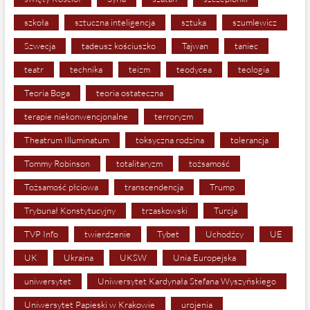
szkoła
sztuczna inteligencja
sztuka
szumlewicz
Szwecja
tadeusz kościuszko
Tajwan
taniec
teatr
technika
teizm
teodycea
teologia
Teoria Boga
teoria ostateczna
terapie niekonwencjonalne
terroryzm
Theatrum Illuminatum
toksyczna rodzina
tolerancja
Tommy Robinson
totalitaryzm
tożsamość
Tożsamość płciowa
transcendencja
Trump
Trybunał Konstytucyjny
trzaskowski
Turcja
TVP Info
twierdzenie
Tybet
Uchodźcy
UE
UK
Ukraina
UKSW
Unia Europejska
uniwersytet
Uniwersytet Kardynała Stefana Wyszyńskiego
Uniwersytet Papieski w Krakowie
urojenia