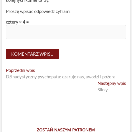
kolejnych komentarzy.
Proszę wpisać odpowiedź cyframi:
cztery × 4 =
Nawigacja
Previous
Poprzedni wpis
post:
Dżihadystyczny psychopata: czaruje nas, uwodzi i pożera
wpisu
Ne
Następny wpis
pos
Siksy
ZOSTAŃ NASZYM PATRONEM