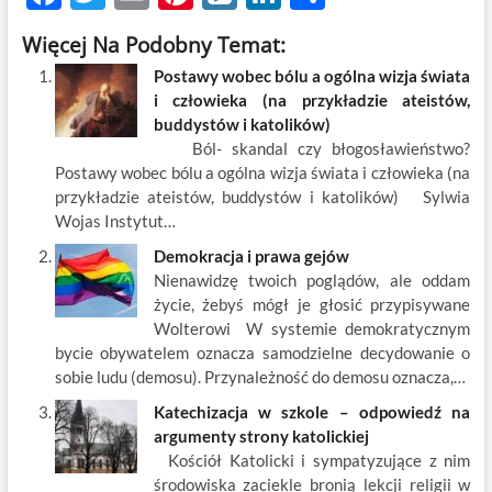
ac
w
m
nt
y
n
h
Więcej Na Podobny Temat:
e
itt
ail
er
k
k
ar
Postawy wobec bólu a ogólna wizja świata
b
er
es
o
e
e
i człowieka (na przykładzie ateistów,
o
t
p
dI
buddystów i katolików)
Ból- skandal czy błogosławieństwo?
o
n
Postawy wobec bólu a ogólna wizja świata i człowieka (na
k
przykładzie ateistów, buddystów i katolików) Sylwia
Wojas Instytut…
Demokracja i prawa gejów
Nienawidzę twoich poglądów, ale oddam
życie, żebyś mógł je głosić przypisywane
Wolterowi W systemie demokratycznym
bycie obywatelem oznacza samodzielne decydowanie o
sobie ludu (demosu). Przynależność do demosu oznacza,…
Katechizacja w szkole – odpowiedź na
argumenty strony katolickiej
Kościół Katolicki i sympatyzujące z nim
środowiska zaciekle bronią lekcji religii w