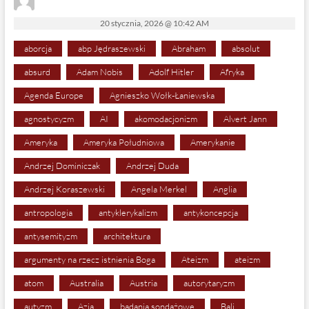
20 stycznia, 2026 @ 10:42 AM
aborcja
abp Jędraszewski
Abraham
absolut
absurd
Adam Nobis
Adolf Hitler
Afryka
Agenda Europe
Agnieszko Wołk-Łaniewska
agnostycyzm
AI
akomodacjonizm
Alvert Jann
Ameryka
Ameryka Południowa
Amerykanie
Andrzej Dominiczak
Andrzej Duda
Andrzej Koraszewski
Angela Merkel
Anglia
antropologia
antyklerykalizm
antykoncepcja
antysemityzm
architektura
argumenty na rzecz istnienia Boga
Ateizm
ateizm
atom
Australia
Austria
autorytaryzm
autyzm
Azja
badania sondażowe
Bali