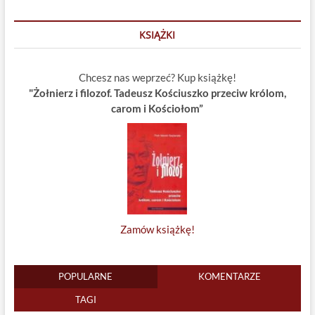
KSIĄŻKI
Chcesz nas weprzeć? Kup książkę!
"Żołnierz i filozof. Tadeusz Kościuszko przeciw królom,
carom i Kościołom”
Zamów książkę!
POPULARNE
KOMENTARZE
TAGI