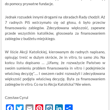
do pomocy prywatne fundacje.
Jednak rozsadek innymi drogami na obradach Rady chodził. Aż
7 radnych PiS wstrzymało się od głosu, 6 było przeciw
finansowaniu zabiegów. Zdecydowana większość, zapewne
przede wszystkim katolików, głosowała za finansowaniem
zabiegów z budżetu miejskiego.
W liście Akcji Katolickiej, kierowanym do radnych napisano,
opisując treść w dużym skrócie, że in vitro, to samo zło. Na
końcu listu dopisano … „Ufamy, że rozważycie Państwo w
swoim sumieniu problem finansowania in vitro i podejmiecie
właściwą decyzję”…. I owszem radni rozważyli i zdecydowana
większość podjęła właściwą decyzję. Była za finansowaniem
zabiegów in vitro. Co na to Akcja Katolicka? Nie wiem.
Czesław Cyrul
F
T
E
Pi
W
Li
S