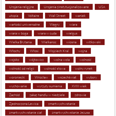
Urojenia religijne
Urojenia zinstytucjonalizowane
USA
utopia
Voltaire
Wall Street
waniek
wartości uniwersalne
Węgry
wiara
wiara w boga
wiara w cuda
wielgus
Wielka Brytania
Wielkanoc
wiosna
witkowski
Włochy
Włosi
Wojciech Kral
wojna
wojsko
wójtowicz
wolna wola
wolność
wolność od religii
wolność słowa
wolny rynek
woroniecki
Wrocław
wszechświat
wybory
wychowanie
wyrzuty sumienia
XVIII wiek
Zachód
zakaz handlu w niedziele
zdrowie
Zjednoczona Lewica
zmartwychwstanie
zmartwychwstanie ciał
zmartwychwstanie Jezusa