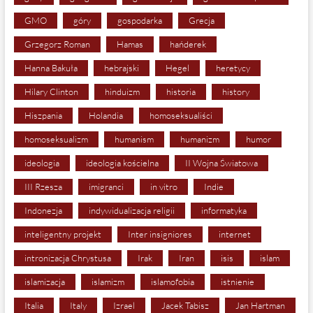
GMO
góry
gospodarka
Grecja
Grzegorz Roman
Hamas
hańderek
Hanna Bakuła
hebrajski
Hegel
heretycy
Hilary Clinton
hinduizm
historia
history
Hiszpania
Holandia
homoseksualiści
homoseksualizm
humanism
humanizm
humor
ideologia
ideologia kościelna
II Wojna Światowa
III Rzesza
imigranci
in vitro
Indie
Indonezja
indywidualizacja religii
informatyka
inteligentny projekt
Inter insigniores
internet
intronizacja Chrystusa
Irak
Iran
isis
islam
islamizacja
islamizm
islamofobia
istnienie
Italia
Italy
Izrael
Jacek Tabisz
Jan Hartman