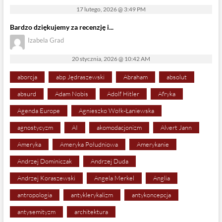
17 lutego, 2026 @ 3:49 PM
Bardzo dziękujemy za recenzję i...
Izabela Grad
20 stycznia, 2026 @ 10:42 AM
aborcja
abp Jędraszewski
Abraham
absolut
absurd
Adam Nobis
Adolf Hitler
Afryka
Agenda Europe
Agnieszko Wołk-Łaniewska
agnostycyzm
AI
akomodacjonizm
Alvert Jann
Ameryka
Ameryka Południowa
Amerykanie
Andrzej Dominiczak
Andrzej Duda
Andrzej Koraszewski
Angela Merkel
Anglia
antropologia
antyklerykalizm
antykoncepcja
antysemityzm
architektura