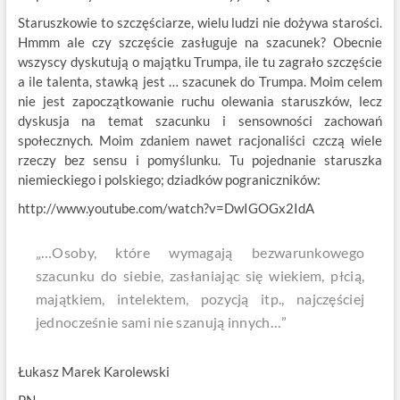
Staruszkowie to szczęściarze, wielu ludzi nie dożywa starości.
Hmmm ale czy szczęście zasługuje na szacunek? Obecnie
wszyscy dyskutują o majątku Trumpa, ile tu zagrało szczęście
a ile talenta, stawką jest … szacunek do Trumpa. Moim celem
nie jest zapoczątkowanie ruchu olewania staruszków, lecz
dyskusja na temat szacunku i sensowności zachowań
społecznych. Moim zdaniem nawet racjonaliści czczą wiele
rzeczy bez sensu i pomyślunku. Tu pojednanie staruszka
niemieckiego i polskiego; dziadków pograniczników:
http://www.youtube.com/watch?v=DwIGOGx2IdA
„…Osoby, które wymagają bezwarunkowego
szacunku do siebie, zasłaniając się wiekiem, płcią,
majątkiem, intelektem, pozycją itp., najczęściej
jednocześnie sami nie szanują innych…”
Łukasz Marek Karolewski