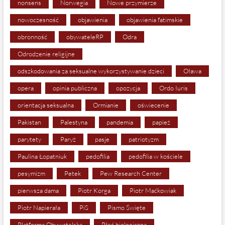
nonsens
Norwegia
Nowe przymierze
nowoczesność
objawienia
objawienia fatimskie
obronność
obywateleRP
Odra
Odrodzenie religijne
odszkodowania za seksualne wykorzystywanie dzieci
Oława
opera
opinia publiczna
opozycja
Ordo Iuris
orientacja seksualna
Ormianie
oświecenie
Pakistan
Palestyna
pandemia
papież
parytety
Paryż
pasje
patriotyzm
Paulina Łopatniuk
pedofilia
pedofilia w kościele
pesymizm
Petek
Pew Research Center
pierwsza dama
Piotr Korga
Piotr Maćkowiak
Piotr Napierała
PiS
Pismo Święte
Platforma Obywatelska
Płeć biologiczna