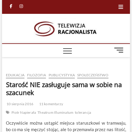
Skip
facebook
in
to
content
Racjona
RACJONALNA
TELEWIZJA
TV
M
e
n
u
EDUKACJA
FILOZOFIA
PUBLICYSTYKA
SPOŁECZEŃSTWO
B
u
Starość NIE zasługuje sama w sobie na
t
szacunek
t
o
10 sierpnia 2016
11 komentarzy
n
Piotr Napierała
Theatrum Illuminatum
tolerancja
Oczywiście można ustąpić miejsca staruszkowi w tramwaju,
bo co ma się męczyć stojąc, ale to przemawia przez nas litość,