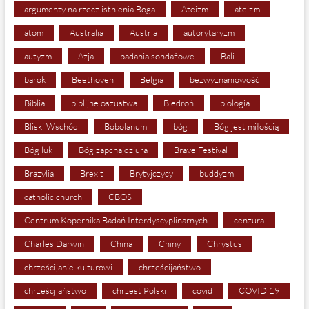
argumenty na rzecz istnienia Boga
Ateizm
ateizm
atom
Australia
Austria
autorytaryzm
autyzm
Azja
badania sondażowe
Bali
barok
Beethoven
Belgia
bezwyznaniowość
Biblia
biblijne oszustwa
Biedroń
biologia
Bliski Wschód
Bobolanum
bóg
Bóg jest miłością
Bóg luk
Bóg zapchajdziura
Brave Festival
Brazylia
Brexit
Brytyjczycy
buddyzm
catholic church
CBOS
Centrum Kopernika Badań Interdyscyplinarnych
cenzura
Charles Darwin
China
Chiny
Chrystus
chrześcijanie kulturowi
chrześcijaństwo
chrześcjiaństwo
chrzest Polski
covid
COVID 19