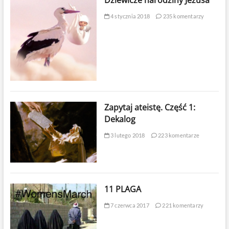
4 stycznia 2018
235 komentarzy
Zapytaj ateistę. Część 1:
Dekalog
3 lutego 2018
223 komentarze
11 PLAGA
7 czerwca 2017
221 komentarzy