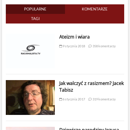
POPULARNE
KOMENTARZE
TAGI
Ateizm i wiara
9 stycznia 2018
358 komentarzy
Jak walczyć z rasizmem? Jacek
Tabisz
6 stycznia 2017
319 komentarzy
Dziewicze narodziny Jezusa