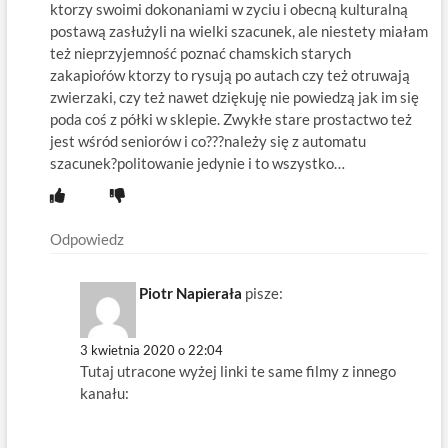
ktorzy swoimi dokonaniami w zyciu i obecną kulturalną
postawą zasłużyli na wielki szacunek, ale niestety miałam
też nieprzyjemność poznać chamskich starych
zakapioŕów ktorzy to rysują po autach czy też otruwają
zwierzaki, czy też nawet dziękuję nie powiedzą jak im się
poda coś z półki w sklepie. Zwykłe stare prostactwo też
jest wśród seniorów i co???należy się z automatu
szacunek?politowanie jedynie i to wszystko…
Odpowiedz
Piotr Napierała
pisze:
3 kwietnia 2020 o 22:04
Tutaj utracone wyżej linki te same filmy z innego
kanału: