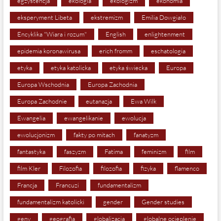
egzystencja
ekologia
ekologizm
ekonomia
eksperyment Libeta
ekstremizm
Emilia Dowgiało
Encyklika "Wiara i rozum"
English
enlightenment
epidemia koronawirusa
erich fromm
eschatologia
etyka
etyka katolicka
etyka świecka
Europa
Europa Wschodnia
Europa Zachodnia
Europa Zachodnie
eutanazja
Ewa Wilk
Ewangelia
ewangelikanie
ewolucja
ewolucjonizm
fakty po mitach
fanatyzm
fantastyka
faszyzm
Fatima
feminizm
film
film Kler
Filozofia
filozofia
fizyka
flamenco
Francja
Francuzi
fundamentalizm
fundamentalizm katolicki
gender
Gender studies
geny
geografia
globalizacja
globalne ocieplenie