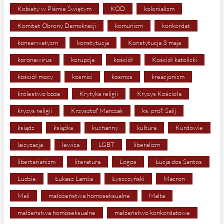
Kobiety w Piśmie Świętym
KOD
kolonializm
Komitet Obrony Demokracji
komunizm
konkordat
konserwatyzm
konstytucja
Konstytucja 3 maja
koronawirus
korupcja
kościół
Kościół katolicki
kościół mocy
kosmici
kosmos
kreacjonizm
królestwo boze
Krytyka religii
Kryzys Kościoła
kryzys religii
Krzysztof Marczak
ks. prof. Salij
ksiądz
książka
kuchanny
kultura
Kurdowie
laicyzacja
lewica
LGBT
liberalizm
libertarianizm
literatura
Logos
Łucja dos Santos
Ludzie
Łukasz Lamża
Łyszczyński
Macron
Mali
małożeństwa homoseksualne
Malta
małżeństwa homoseksualne
małżeństwo konkordatowe