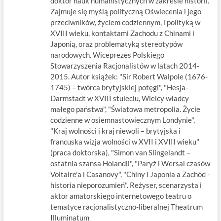
doktor nauk humanistycznych w zakresie historii.
Zajmuje się myślą polityczną Oświecenia i jego
przeciwników, życiem codziennym, i polityką w
XVIII wieku, kontaktami Zachodu z Chinami i
Japonią, oraz problematyką stereotypów
narodowych. Wiceprezes Polskiego
Stowarzyszenia Racjonalistów w latach 2014-
2015. Autor książek: "Sir Robert Walpole (1676-
1745) – twórca brytyjskiej potęgi", "Hesja-
Darmstadt w XVIII stuleciu, Wielcy władcy
małego państwa", "Światowa metropolia. Życie
codzienne w osiemnastowiecznym Londynie",
"Kraj wolności i kraj niewoli – brytyjska i
francuska wizja wolności w XVII i XVIII wieku"
(praca doktorska), "Simon van Slingelandt –
ostatnia szansa Holandii", "Paryż i Wersal czasów
Voltaire'a i Casanovy", "Chiny i Japonia a Zachód -
historia nieporozumień". Reżyser, scenarzysta i
aktor amatorskiego internetowego teatru o
tematyce racjonalistyczno-liberalnej Theatrum
Illuminatum