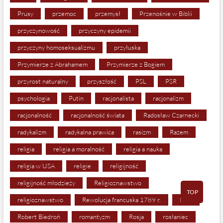
Prusy
przemoc
przemysł
Przenośnie w Biblii
przyczynowość
przyczyny epidemii
przyczyny homoseksualizmu
przyłuska
Przymierze z Abrahamem
Przymierze z Bogiem
przyrost naturalny
przyszłość
PSL
PSR
psychologia
Putin
racjonalista
racjonalizm
racjonalność
racjonalność świata
Radosław Czarnecki
radykalizm
radykalna prawica
rasizm
Razem
religia
religia a moralność
religia a nauka
religia w USA
religie
religijność
religijność młodzieży
Religioznawstwo
TOP
religioznawstwo
Rewolucja francuska 1789 r.
RFN
Robert Biedroń
romantyzm
Rosja
rosłaniec