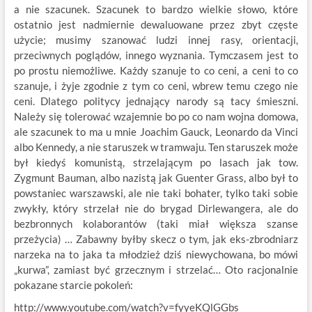
a nie szacunek. Szacunek to bardzo wielkie słowo, które
ostatnio jest nadmiernie dewaluowane przez zbyt częste
użycie; musimy szanować ludzi innej rasy, orientacji,
przeciwnych poglądów, innego wyznania. Tymczasem jest to
po prostu niemożliwe. Każdy szanuje to co ceni, a ceni to co
szanuje, i żyje zgodnie z tym co ceni, wbrew temu czego nie
ceni. Dlatego politycy jednający narody są tacy śmieszni.
Należy się tolerować wzajemnie bo po co nam wojna domowa,
ale szacunek to ma u mnie Joachim Gauck, Leonardo da Vinci
albo Kennedy, a nie staruszek w tramwaju. Ten staruszek może
był kiedyś komunistą, strzelającym po lasach jak tow.
Zygmunt Bauman, albo nazistą jak Guenter Grass, albo był to
powstaniec warszawski, ale nie taki bohater, tylko taki sobie
zwykły, który strzelał nie do brygad Dirlewangera, ale do
bezbronnych kolaborantów (taki miał większa szanse
przeżycia) … Zabawny byłby skecz o tym, jak eks-zbrodniarz
narzeka na to jaka ta młodzież dziś niewychowana, bo mówi
„kurwa”, zamiast być grzecznym i strzelać… Oto racjonalnie
pokazane starcie pokoleń:
http://www.youtube.com/watch?v=fyyeKQlGGbs