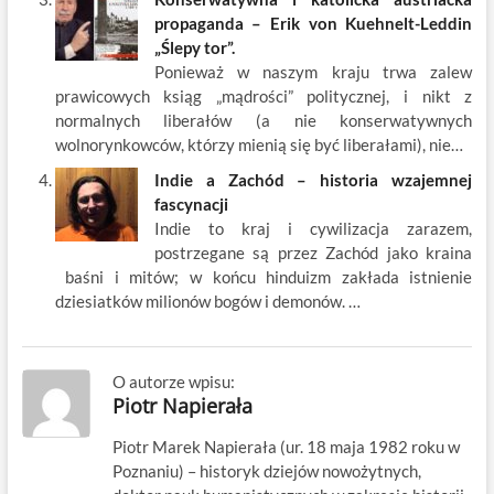
propaganda – Erik von Kuehnelt-Leddin
„Ślepy tor”.
Ponieważ w naszym kraju trwa zalew
prawicowych ksiąg „mądrości” politycznej, i nikt z
normalnych liberałów (a nie konserwatywnych
wolnorynkowców, którzy mienią się być liberałami), nie…
Indie a Zachód – historia wzajemnej
fascynacji
Indie to kraj i cywilizacja zarazem,
postrzegane są przez Zachód jako kraina
baśni i mitów; w końcu hinduizm zakłada istnienie
dziesiatków milionów bogów i demonów. …
O autorze wpisu:
Piotr Napierała
Piotr Marek Napierała (ur. 18 maja 1982 roku w
Poznaniu) – historyk dziejów nowożytnych,