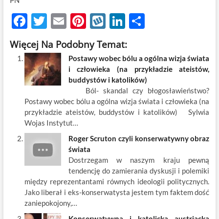
PN
F
T
E
Pi
W
Li
S
ac
w
m
nt
y
n
h
Więcej Na Podobny Temat:
e
itt
ail
er
k
k
ar
Postawy wobec bólu a ogólna wizja świata
b
er
es
o
e
e
i człowieka (na przykładzie ateistów,
o
t
p
dI
buddystów i katolików)
Ból- skandal czy błogosławieństwo?
o
n
Postawy wobec bólu a ogólna wizja świata i człowieka (na
k
przykładzie ateistów, buddystów i katolików) Sylwia
Wojas Instytut…
Roger Scruton czyli konserwatywny obraz
świata
Dostrzegam w naszym kraju pewną
tendencję do zamierania dyskusji i polemiki
między reprezentantami równych ideologii politycznych.
Jako liberał i eks-konserwatysta jestem tym faktem dość
zaniepokojony,…
Konserwatywna i katolicka austriacka