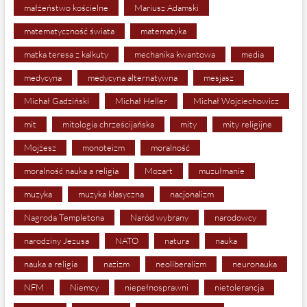
małżeństwo kościelne
Mariusz Adamski
matematyczność świata
matematyka
matka teresa z kalkuty
mechanika kwantowa
media
medycyna
medycyna alternatywna
mesjasz
Michał Gadziński
Michał Heller
Michał Wojciechowicz
mit
mitologia chrześcijańska
mity
mity religijne
Mojżesz
monoteizm
moralność
moralność nauka a religia
Mozart
muzułmanie
muzyka
muzyka klasyczna
nacjonalizm
Nagroda Templetona
Naród wybrany
narodowcy
narodziny Jezusa
NATO
natura
nauka
nauka a religia
nazizm
neoliberalizm
neuronauka
NFM
Niemcy
niepełnosprawni
nietolerancja