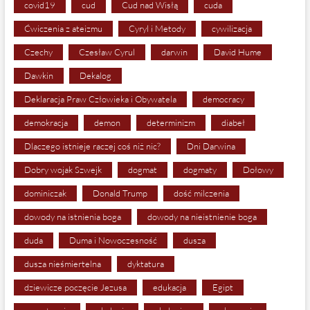
covid19
cud
Cud nad Wisłą
cuda
Ćwiczenia z ateizmu
Cyryl i Metody
cywilizacja
Czechy
Czesław Cyrul
darwin
David Hume
Dawkin
Dekalog
Deklaracja Praw Człowieka i Obywatela
democracy
demokracja
demon
determinizm
diabeł
Dlaczego istnieje raczej coś niż nic?
Dni Darwina
Dobry wojak Szwejk
dogmat
dogmaty
Dołowy
dominiczak
Donald Trump
dość milczenia
dowody na istnienia boga
dowody na nieistnienie boga
duda
Duma i Nowoczesność
dusza
dusza nieśmiertelna
dyktatura
dziewicze poczęcie Jezusa
edukacja
Egipt