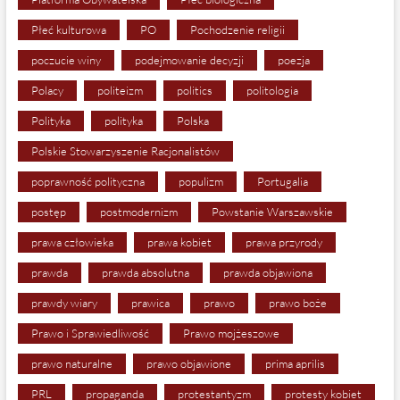
Płeć kulturowa
PO
Pochodzenie religii
poczucie winy
podejmowanie decyzji
poezja
Polacy
politeizm
politics
politologia
Polityka
polityka
Polska
Polskie Stowarzyszenie Racjonalistów
poprawność polityczna
populizm
Portugalia
postęp
postmodernizm
Powstanie Warszawskie
prawa człowieka
prawa kobiet
prawa przyrody
prawda
prawda absolutna
prawda objawiona
prawdy wiary
prawica
prawo
prawo boże
Prawo i Sprawiedliwość
Prawo mojżeszowe
prawo naturalne
prawo objawione
prima aprilis
PRL
propaganda
protestantyzm
protesty kobiet