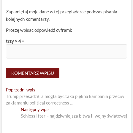
Zapamiętaj moje dane w tej przeglądarce podczas pisania
kolejnych komentarzy.
Proszę wpisać odpowiedź cyframi:
trzy × 4 =
Nawigacja
Previous
Poprzedni wpis
post:
Trump przesadził, a mogła być taka piękna kampania przeciw
wpisu
zakłamaniu political correctness …
Next
Następny wpis
post:
Schloss Itter – najdziwniejsza bitwa II wojny światowej