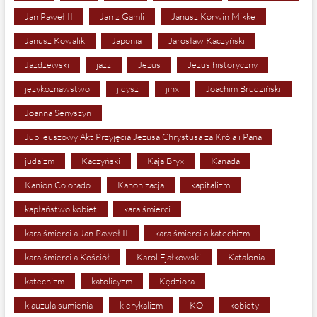
Jan Paweł II
Jan z Gamli
Janusz Korwin Mikke
Janusz Kowalik
Japonia
Jarosław Kaczyński
Jażdżewski
jazz
Jezus
Jezus historyczny
językoznawstwo
jidysz
jinx
Joachim Brudziński
Joanna Senyszyn
Jubileuszowy Akt Przyjęcia Jezusa Chrystusa za Króla i Pana
judaizm
Kaczyński
Kaja Bryx
Kanada
Kanion Colorado
Kanonizacja
kapitalizm
kapłaństwo kobiet
kara śmierci
kara śmierci a Jan Paweł II
kara śmierci a katechizm
kara śmierci a Kościół
Karol Fjałkowski
Katalonia
katechizm
katolicyzm
Kędziora
klauzula sumienia
klerykalizm
KO
kobiety