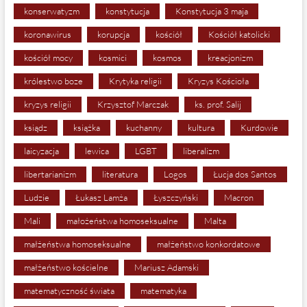
konserwatyzm
konstytucja
Konstytucja 3 maja
koronawirus
korupcja
kościół
Kościół katolicki
kościół mocy
kosmici
kosmos
kreacjonizm
królestwo boze
Krytyka religii
Kryzys Kościoła
kryzys religii
Krzysztof Marczak
ks. prof. Salij
ksiądz
książka
kuchanny
kultura
Kurdowie
laicyzacja
lewica
LGBT
liberalizm
libertarianizm
literatura
Logos
Łucja dos Santos
Ludzie
Łukasz Lamża
Łyszczyński
Macron
Mali
małożeństwa homoseksualne
Malta
małżeństwa homoseksualne
małżeństwo konkordatowe
małżeństwo kościelne
Mariusz Adamski
matematyczność świata
matematyka