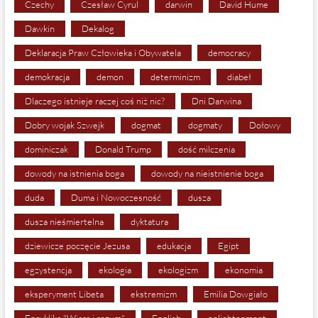
Czechy
Czesław Cyrul
darwin
David Hume
Dawkin
Dekalog
Deklaracja Praw Człowieka i Obywatela
democracy
demokracja
demon
determinizm
diabeł
Dlaczego istnieje raczej coś niż nic?
Dni Darwina
Dobry wojak Szwejk
dogmat
dogmaty
Dołowy
dominiczak
Donald Trump
dość milczenia
dowody na istnienia boga
dowody na nieistnienie boga
duda
Duma i Nowoczesność
dusza
dusza nieśmiertelna
dyktatura
dziewicze poczęcie Jezusa
edukacja
Egipt
egzystencja
ekologia
ekologizm
ekonomia
eksperyment Libeta
ekstremizm
Emilia Dowgiało