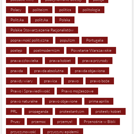
Polacy
politeizm
politics
politologia
Polityka
polityka
Polska
Polskie Stowarzyszenie Racjonalistów
poprawność polityczna
populizm
Portugalia
postęp
postmodernizm
Powstanie Warszawskie
prawa człowieka
prawa kobiet
prawa przyrody
prawda
prawda absolutna
prawda objawiona
prawdy wiary
prawica
prawo
prawo boże
Prawo i Sprawiedliwość
Prawo mojżeszowe
prawo naturalne
prawo objawione
prima aprilis
PRL
propaganda
protestantyzm
protesty kobiet
Prusy
przemoc
przemysł
Przenośnie w Biblii
przyczynowość
przyczyny epidemii