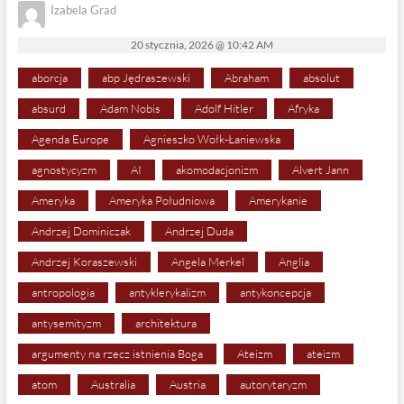
Izabela Grad
20 stycznia, 2026 @ 10:42 AM
aborcja
abp Jędraszewski
Abraham
absolut
absurd
Adam Nobis
Adolf Hitler
Afryka
Agenda Europe
Agnieszko Wołk-Łaniewska
agnostycyzm
AI
akomodacjonizm
Alvert Jann
Ameryka
Ameryka Południowa
Amerykanie
Andrzej Dominiczak
Andrzej Duda
Andrzej Koraszewski
Angela Merkel
Anglia
antropologia
antyklerykalizm
antykoncepcja
antysemityzm
architektura
argumenty na rzecz istnienia Boga
Ateizm
ateizm
atom
Australia
Austria
autorytaryzm