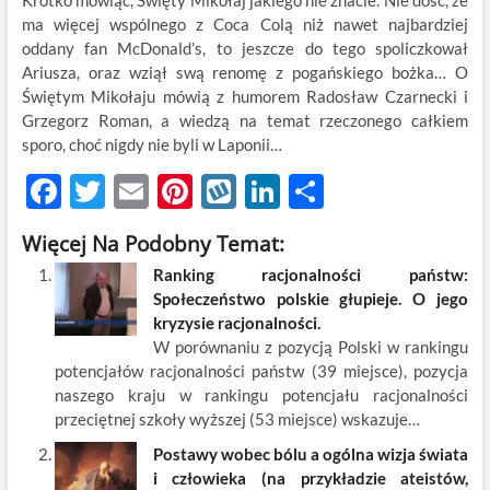
Krótko mówiąc, Święty Mikołaj jakiego nie znacie. Nie dość, że
ma więcej wspólnego z Coca Colą niż nawet najbardziej
oddany fan McDonald’s, to jeszcze do tego spoliczkował
Ariusza, oraz wziął swą renomę z pogańskiego bożka… O
Świętym Mikołaju mówią z humorem Radosław Czarnecki i
Grzegorz Roman, a wiedzą na temat rzeczonego całkiem
sporo, choć nigdy nie byli w Laponii…
F
T
E
Pi
W
Li
S
ac
w
m
nt
y
n
h
Więcej Na Podobny Temat:
e
itt
ail
er
k
k
ar
Ranking racjonalności państw:
b
er
es
o
e
e
Społeczeństwo polskie głupieje. O jego
o
t
p
dI
kryzysie racjonalności.
W porównaniu z pozycją Polski w rankingu
o
n
potencjałów racjonalności państw (39 miejsce), pozycja
k
naszego kraju w rankingu potencjału racjonalności
przeciętnej szkoły wyższej (53 miejsce) wskazuje…
Postawy wobec bólu a ogólna wizja świata
i człowieka (na przykładzie ateistów,