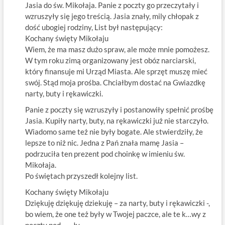
Jasia do św. Mikołaja. Panie z poczty go przeczytały i
wzruszyły się jego treścią. Jasia znały, mily chłopak z
dość ubogiej rodziny, List był następujący:
Kochany święty Mikołaju
Wiem, że ma masz dużo spraw, ale może mnie pomożesz.
W tym roku zimą organizowany jest obóz narciarski,
który finansuje mi Urząd Miasta. Ale sprzęt muszę mieć
swój. Stąd moja prośba. Chciałbym dostać na Gwiazdkę
narty, buty i rękawiczki.
Panie z poczty się wzruszyły i postanowiły spełnić prośbę
Jasia. Kupiły narty, buty, na rękawiczki już nie starczyło.
Wiadomo same też nie były bogate. Ale stwierdziły, że
lepsze to niż nic. Jedna z Pań znała mamę Jasia –
podrzuciła ten prezent pod choinkę w imieniu św.
Mikołaja.
Po świętach przyszedł kolejny list.
Kochany święty Mikołaju
Dziękuję dziękuję dziekuję – za narty, buty i rękawiczki -,
bo wiem, że one też były w Twojej paczce, ale te k…wy z