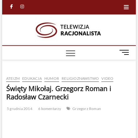
Skip
facebook
in
to
content
Racjona
RACJONALNA
TELEWIZJA
TV
M
e
n
u
ATEIZM
EDUKACJA
HUMOR
RELIGIOZNAWSTWO
VIDEO
B
u
Święty Mikołaj. Grzegorz Roman i
t
Radosław Czarnecki
t
o
5 grudnia 2014
6 komentarzy
Grzegorz Roman
n