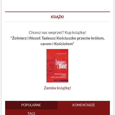
KSIĄŻKI
Chcesz nas weprzeć? Kup książkę!
"Żołnierz i filozof. Tadeusz Kościuszko przeciw królom,
carom i Kościołom”
Zamów książkę!
POPULARNE
KOMENTARZE
TAGI