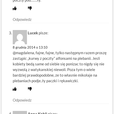
poczty pod…….ły.
Odpowiedz
Lucek
pisze:
8 grudnia 2014 o 13:10
@magdalena, fajne, fajne, tylko następnym razem proszę
zastąpic „kurwy z poczty” alfonsami na plebanii. Jesli
kobiety bedą same od siebie się ponizac to nigdy się nie
wyzwolą z watykanskiej niewoli. Poza tym o wiele
bardziej prawdopodobne, ze to własnie mikołaje na
plebaniach podje..ły paczki i rękawiczki.
Odpowiedz
Anna Kohli
pisze: