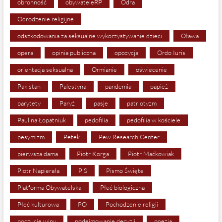
obronność
obywateleRP
Odra
Odrodzenie religijne
odszkodowania za seksualne wykorzystywanie dzieci
Oława
opera
opinia publiczna
opozycja
Ordo Iuris
orientacja seksualna
Ormianie
oświecenie
Pakistan
Palestyna
pandemia
papież
parytety
Paryż
pasje
patriotyzm
Paulina Łopatniuk
pedofilia
pedofilia w kościele
pesymizm
Petek
Pew Research Center
pierwsza dama
Piotr Korga
Piotr Maćkowiak
Piotr Napierała
PiS
Pismo Święte
Platforma Obywatelska
Płeć biologiczna
Płeć kulturowa
PO
Pochodzenie religii
poczucie winy
podejmowanie decyzji
poezja