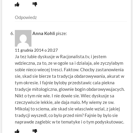
Odpowiedz
Anna Kohli
pisze:
11 grudnia 2014 o 20:27
Ja tez lubie dyskusje w Racjonalista.tv, i jestem
wdzieczna, za to, ze w ogole sa i dzialaja, ale zyczylabym
sobie nieco wiecej tresci. Faktow. Chocby zastanowienia
sie, skad sie bierze ta tradycja obdarowywania, akurat w
tym okresie. I fajnie byloby przedstawic cala piekna
tradycje mitologiczna, glownie bogin obdarowywujacych.
Nikt o tym nie wie. I nie dowie sie. Wiec dyskusje sa
rzeczywiscie lekkie, ale daja malo. My wiemy ze sw.
Mikolaj to sciema, ale skad sie wlasciwie wzial, z jakiej
tradycji wyszedl, co bylo przed nim? Fajnie by bylo sie
naprawde zaglebic w te tematyke i o tym podyskutowac.