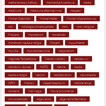
matka teresa z kalkuty
mechanika kwantowa
media
medycyna
medycyna alternatywna
mesjasz
Michał Gadziński
Michał Heller
Michał Wojciechowicz
mit
mitologia chrześcijańska
mity
mity religijne
Mojżesz
monoteizm
moralność
moralność nauka a religia
Mozart
muzułmanie
muzyka
muzyka klasyczna
nacjonalizm
Nagroda Templetona
Naród wybrany
narodowcy
narodziny Jezusa
NATO
natura
nauka
nauka a religia
nazizm
neoliberalizm
neuronauka
NFM
Niemcy
niepełnosprawni
nietolerancja
nonsens
Norwegia
Nowe przymierze
nowoczesność
objawienia
objawienia fatimskie