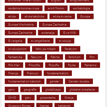
Encyklika "Wiara i rozum"
English
enlightenment
epidemia koronawirusa
erich fromm
eschatologia
etyka
etyka katolicka
etyka świecka
Europa
Europa Wschodnia
Europa Zachodnia
Europa Zachodnie
eutanazja
Ewa Wilk
Ewangelia
ewangelikanie
ewolucja
ewolucjonizm
fakty po mitach
fanatyzm
fantastyka
faszyzm
Fatima
feminizm
film
film Kler
Filozofia
filozofia
fizyka
flamenco
Francja
Francuzi
fundamentalizm
fundamentalizm katolicki
gender
Gender studies
geny
geografia
globalizacja
globalne ocieplenie
GMO
góry
gospodarka
Grecja
Grzegorz Roman
Hamas
hańderek