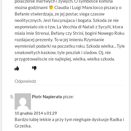
polaczenie martwych i zywych. O symbolice komina
mozna godzinami
Claudia i Luigi Manciocco piszacy o
Befanie stwierdzaja, ze jej postac siega czasow
neolitycznych. Jest fascynujaca i bogata. Szkoda ze nie
wspomnialo sie o tzw. La Vecchia di Natali z Sycylii, ktora
miala imie Strenui, Befany czy Strini, bogini Nowego Roku
rozdajacej prezenty. To w jej imieniu Rzymianie
wymieniali podarki na poczatku roku. Szkoda wielka…Tyle
smakowitych kaskow, tyle poszlak i sladow. Oj, nie
przygotowaliscie sie najlepiej, wielka, wielka szkoda.
Odpowiedz
Piotr Napierała
pisze:
10 grudnia 2014 o 01:29
Bardzo lubię lekkie a przy tym niegłupie dyskusje Radka i
Grześka.