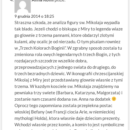
9 grudnia 2014 o 18:25
Straszna szkoda, ze analiza figury sw. Mikolaja wypadla
tak blado. Jezeli chodzi o biskupa z Miry to legenda wiaze
go glownie z trzema pannami, ktore obdarzyl zlotymi
kulami, aby ocalic je od nierzadu. O tym pisalam rowniez
w „Trzech Kolorach Boginii”. W zgrabny sposob zostala tu
zmieniona rola owych legendarnych trzech Bogin, z tych
rozdajacych szczodrze wszelkie dobra,
przeprowadzajacych z jednego swiata do drugiego, do
trzech bezradnych dziewic. W ikonografii chrzescijanskiej
Mikolaj z Miry jest przedstawiany glownie wlasnie z tymi
trzema. W kazdym kosciele sw. Mikolaja znajdziemy na
pewniaka trzy swiete (Barbara, Katarzyna, Malgorzata) i
zostanie nam czasami dodana sw. Anna na dodatek
Oprocz tego zapomniana zostala przepiekna postac
wloskiej Befany (we Francji ciocia Arie, w niemieckiej
mythologi Holda), ktora wlasnie daje dzieciom prezenty.
Wchodzi wlasnie przez komin, a komin to jest symboliczne