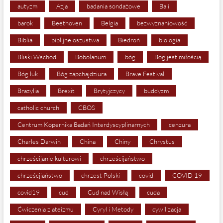
autyzm
Azja
badania sondażowe
Bali
barok
Beethoven
Belgia
bezwyznaniowość
Biblia
biblijne oszustwa
Biedroń
biologia
Bliski Wschód
Bobolanum
bóg
Bóg jest miłością
Bóg luk
Bóg zapchajdziura
Brave Festival
Brazylia
Brexit
Brytyjczycy
buddyzm
catholic church
CBOS
Centrum Kopernika Badań Interdyscyplinarnych
cenzura
Charles Darwin
China
Chiny
Chrystus
chrześcijanie kulturowi
chrześcijaństwo
chrześcjiaństwo
chrzest Polski
covid
COVID 19
covid19
cud
Cud nad Wisłą
cuda
Ćwiczenia z ateizmu
Cyryl i Metody
cywilizacja