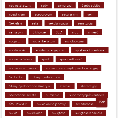
sąd ostateczny
sądy
samorząd
Santo subito
scepticism
sceptycyzm
secularism
sejm
Sekielski
seks
sekularyzacja
sens życia
senyszyn
Sikhowie
SLD
ślub
śmierć
socjalizm
socjalliberalizm
socjobiologia
solidarność
sondaż o religijności
splątanie kwantowe
społeczeństwo
sport
sprawiedliwość
sprzeciw sumienia
sprzeczności między nauką a religią
Sri Lanka
Stany Zjednoczone
Stany Zjednoczone Ameryki
starość
stereotypy
stworzenie świata
sumienie
superpozycja kwantowa
TOP
ŚW. PAWEŁ
świadkowie jehowy
świadomość
świat
świeckość
świętość
świętość Kościoła