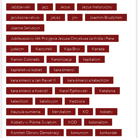
Jażdżewski
jazz
Jezus
Jezus historyczny
językoznawstwo
jidysz
jinx
Joachim Brudziński
Joanna Senyszyn
Jubileuszowy Akt Przyjęcia Jezusa Chrystusa za Króla i Pana
judaizm
Kaczyński
Kaja Bryx
Kanada
Kanion Colorado
Kanonizacja
kapitalizm
kapłaństwo kobiet
kara śmierci
kara śmierci a Jan Paweł II
kara śmierci a katechizm
kara śmierci a Kościół
Karol Fjałkowski
Katalonia
katechizm
katolicyzm
Kędziora
klauzula sumienia
klerykalizm
KO
kobiety
Kobiety w Piśmie Świętym
KOD
kolonializm
Komitet Obrony Demokracji
komunizm
konkordat