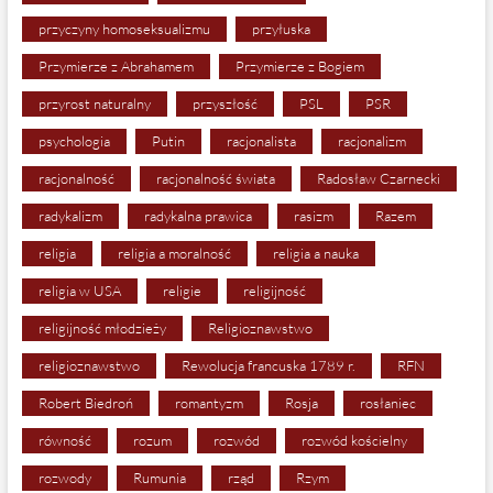
przyczyny homoseksualizmu
przyłuska
Przymierze z Abrahamem
Przymierze z Bogiem
przyrost naturalny
przyszłość
PSL
PSR
psychologia
Putin
racjonalista
racjonalizm
racjonalność
racjonalność świata
Radosław Czarnecki
radykalizm
radykalna prawica
rasizm
Razem
religia
religia a moralność
religia a nauka
religia w USA
religie
religijność
religijność młodzieży
Religioznawstwo
religioznawstwo
Rewolucja francuska 1789 r.
RFN
Robert Biedroń
romantyzm
Rosja
rosłaniec
równość
rozum
rozwód
rozwód kościelny
rozwody
Rumunia
rząd
Rzym