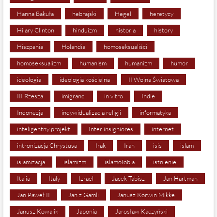
Hanna Bakuła
hebrajski
Hegel
heretycy
Hilary Clinton
hinduizm
historia
history
Hiszpania
Holandia
homoseksualiści
homoseksualizm
humanism
humanizm
humor
ideologia
ideologia kościelna
II Wojna Światowa
III Rzesza
imigranci
in vitro
Indie
Indonezja
indywidualizacja religii
informatyka
inteligentny projekt
Inter insigniores
internet
intronizacja Chrystusa
Irak
Iran
isis
islam
islamizacja
islamizm
islamofobia
istnienie
Italia
Italy
Izrael
Jacek Tabisz
Jan Hartman
Jan Paweł II
Jan z Gamli
Janusz Korwin Mikke
Janusz Kowalik
Japonia
Jarosław Kaczyński