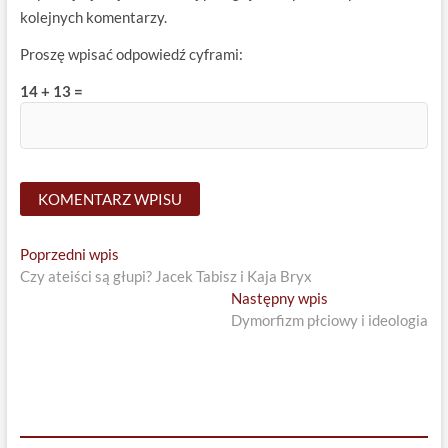
kolejnych komentarzy.
Proszę wpisać odpowiedź cyframi:
14 + 13 =
Nawigacja
Previous
Poprzedni wpis
post:
Czy ateiści są głupi? Jacek Tabisz i Kaja Bryx
wpisu
Next
Następny wpis
post:
Dymorfizm płciowy i ideologia