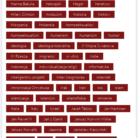
Hanna Bakuła
hebrajski
Hegel
heretycy
Hilary Clinton
hinduizm
historia
history
Hiszpania
Holandia
homoseksualiści
homoseksualizm
humanism
humanizm
humor
ideologia
ideologia kościelna
II Wojna Światowa
III Rzesza
imigranci
in vitro
Indie
Indonezja
indywidualizacja religii
informatyka
inteligentny projekt
Inter insigniores
internet
intronizacja Chrystusa
Irak
Iran
isis
islam
islamizacja
islamizm
islamofobia
istnienie
Italia
Italy
Izrael
Jacek Tabisz
Jan Hartman
Jan Paweł II
Jan z Gamli
Janusz Korwin Mikke
Janusz Kowalik
Japonia
Jarosław Kaczyński