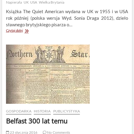
Napierała
UK
USA
Wielka Brytania
Książka The Quiet American wydana w UK w 1955 i w USA
rok później (polska wersja Wyd. Sonia Draga 2012), dzieło
sławnego brytyjskiego pisarza o…
Graham
Czytaj dalej
Greene:
„Spokojny
Amerykanin”
–
brytyjski
cynizm
kontra
amerykański
idealizm
?
GOSPODARKA
HISTORIA
PUBLICYSTYKA
Belfast 300 lat temu
23 stycznia 2016
No Comments