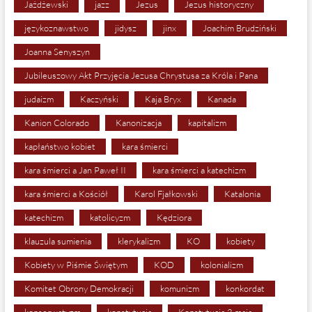
Jażdżewski
jazz
Jezus
Jezus historyczny
językoznawstwo
jidysz
jinx
Joachim Brudziński
Joanna Senyszyn
Jubileuszowy Akt Przyjęcia Jezusa Chrystusa za Króla i Pana
judaizm
Kaczyński
Kaja Bryx
Kanada
Kanion Colorado
Kanonizacja
kapitalizm
kapłaństwo kobiet
kara śmierci
kara śmierci a Jan Paweł II
kara śmierci a katechizm
kara śmierci a Kościół
Karol Fjałkowski
Katalonia
katechizm
katolicyzm
Kędziora
klauzula sumienia
klerykalizm
KO
kobiety
Kobiety w Piśmie Świętym
KOD
kolonializm
Komitet Obrony Demokracji
komunizm
konkordat
konserwatyzm
konstytucja
Konstytucja 3 maja