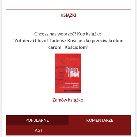
KSIĄŻKI
Chcesz nas weprzeć? Kup książkę!
"Żołnierz i filozof. Tadeusz Kościuszko przeciw królom,
carom i Kościołom”
Zamów książkę!
POPULARNE
KOMENTARZE
TAGI