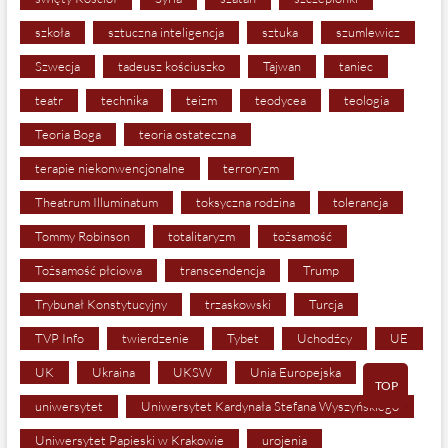
szkoła
sztuczna inteligencja
sztuka
szumlewicz
Szwecja
tadeusz kościuszko
Tajwan
taniec
teatr
technika
teizm
teodycea
teologia
Teoria Boga
teoria ostateczna
terapie niekonwencjonalne
terroryzm
Theatrum Illuminatum
toksyczna rodzina
tolerancja
Tommy Robinson
totalitaryzm
tożsamość
Tożsamość płciowa
transcendencja
Trump
Trybunał Konstytucyjny
trzaskowski
Turcja
TVP Info
twierdzenie
Tybet
Uchodźcy
UE
UK
Ukraina
UKSW
Unia Europejska
TOP
uniwersytet
Uniwersytet Kardynała Stefana Wyszyńskiego
Uniwersytet Papieski w Krakowie
urojenia