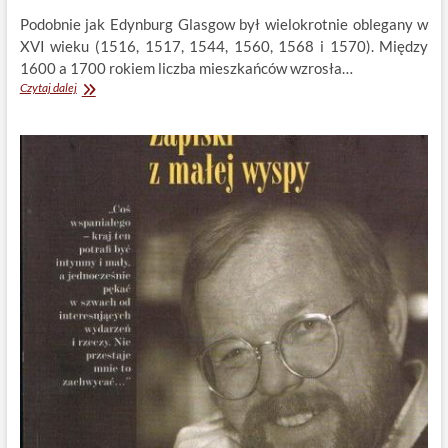
Podobnie jak Edynburg Glasgow był wielokrotnie oblegany w
XVI wieku (1516, 1517, 1544, 1560, 1568 i 1570). Między
1600 a 1700 rokiem liczba mieszkańców wzrosła…
Glasgow
Czytaj dalej
i
Szkocja
północna
przed
300
laty