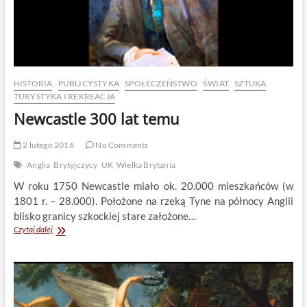
HISTORIA
PUBLICYSTYKA
SPOŁECZEŃSTWO
ŚWIAT
SZTUKA
TURYSTYKA I REKREACJA
Newcastle 300 lat temu
2 lutego 2016
No Comments
Anglia
Brytyjczycy
UK
Wielka Brytania
W roku 1750 Newcastle miało ok. 20.000 mieszkańców (w
1801 r. – 28.000). Położone na rzeką Tyne na północy Anglii
blisko granicy szkockiej stare założone…
Newcastle
Czytaj dalej
300
lat
temu