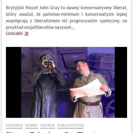
Brytyjski filozof John Gray to dawny konserwatywny liberał,
który uważał, że państwo-minimum i konserwatyzm lepiej
współgrają z liberalizmem niż progresywizm społeczny, na
przykład socjalliberałów nazywał…
John
Czytaj dalej
Gray:
"Liberalizm".
Liberalna
idea
rządów
prawa
a
socjalistyczna
wiara
w
brutalną
siłę
HISTORIA
HOBBY
HUMOR
PUBLICYSTYKA