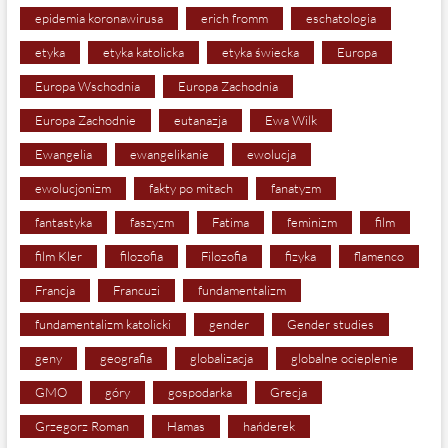
epidemia koronawirusa
erich fromm
eschatologia
etyka
etyka katolicka
etyka świecka
Europa
Europa Wschodnia
Europa Zachodnia
Europa Zachodnie
eutanazja
Ewa Wilk
Ewangelia
ewangelikanie
ewolucja
ewolucjonizm
fakty po mitach
fanatyzm
fantastyka
faszyzm
Fatima
feminizm
film
film Kler
filozofia
Filozofia
fizyka
flamenco
Francja
Francuzi
fundamentalizm
fundamentalizm katolicki
gender
Gender studies
geny
geografia
globalizacja
globalne ocieplenie
GMO
góry
gospodarka
Grecja
Grzegorz Roman
Hamas
hańderek