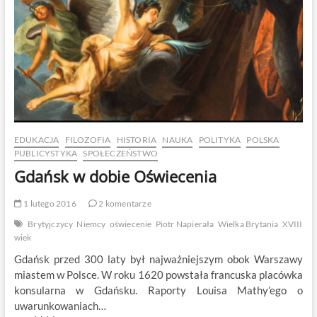
EDUKACJA
FILOZOFIA
HISTORIA
NAUKA
POLITYKA
POLSKA
PUBLICYSTYKA
SPOŁECZEŃSTWO
Gdańsk w dobie Oświecenia
1 lutego 2016
2 komentarze
Brytyjczycy
Niemcy
oświecenie
Piotr Napierała
Wielka Brytania
XVIII
wiek
Gdańsk przed 300 laty był najważniejszym obok Warszawy
miastem w Polsce. W roku 1620 powstała francuska placówka
konsularna w Gdańsku. Raporty Louisa Mathy’ego o
uwarunkowaniach…