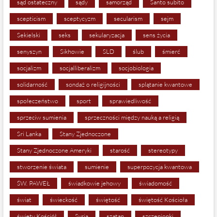
sąd ostateczny
sądy
samorząd
Santo subito
scepticism
sceptycyzm
secularism
sejm
Sekielski
seks
sekularyzacja
sens życia
senyszyn
Sikhowie
SLD
ślub
śmierć
socjalizm
socjalliberalizm
socjobiologia
solidarność
sondaż o religijności
splątanie kwantowe
społeczeństwo
sport
sprawiedliwość
sprzeciw sumienia
sprzeczności między nauką a religią
Sri Lanka
Stany Zjednoczone
Stany Zjednoczone Ameryki
starość
stereotypy
stworzenie świata
sumienie
superpozycja kwantowa
ŚW. PAWEŁ
świadkowie jehowy
świadomość
świat
świeckość
świętość
świętość Kościoła
święty Kościół
Syria
szatan
szczepionki