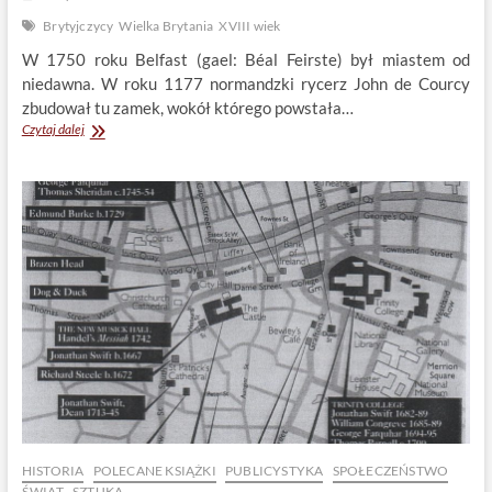
Brytyjczycy
Wielka Brytania
XVIII wiek
W 1750 roku Belfast (gael: Béal Feirste) był miastem od
niedawna. W roku 1177 normandzki rycerz John de Courcy
zbudował tu zamek, wokół którego powstała…
Belfast
Czytaj dalej
300
lat
temu
HISTORIA
POLECANE KSIĄŻKI
PUBLICYSTYKA
SPOŁECZEŃSTWO
ŚWIAT
SZTUKA