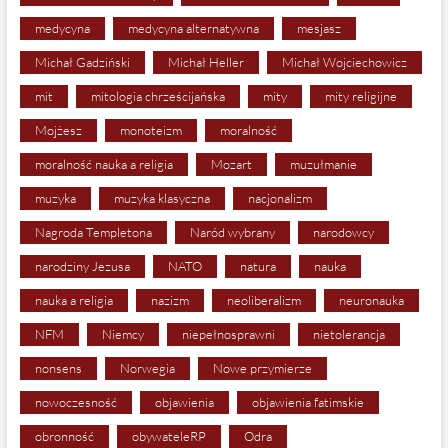
medycyna
medycyna alternatywna
mesjasz
Michał Gadziński
Michał Heller
Michał Wojciechowicz
mit
mitologia chrześcijańska
mity
mity religijne
Mojżesz
monoteizm
moralność
moralność nauka a religia
Mozart
muzułmanie
muzyka
muzyka klasyczna
nacjonalizm
Nagroda Templetona
Naród wybrany
narodowcy
narodziny Jezusa
NATO
natura
nauka
nauka a religia
nazizm
neoliberalizm
neuronauka
NFM
Niemcy
niepełnosprawni
nietolerancja
nonsens
Norwegia
Nowe przymierze
nowoczesność
objawienia
objawienia fatimskie
obronność
obywateleRP
Odra