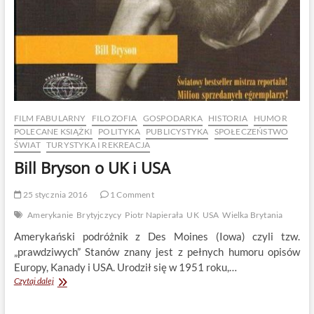
FILM FABULARNY
FILOZOFIA
GOSPODARKA
HISTORIA
HUMOR
POLECANE KSIĄŻKI
POLITYKA
PUBLICYSTYKA
SPOŁECZEŃSTWO
ŚWIAT
TURYSTYKA I REKREACJA
Bill Bryson o UK i USA
25 stycznia 2016
1 Comment
Amerykanie
Brytyjczycy
Piotr Napierała
UK
USA
Wielka Brytania
Amerykański podróżnik z Des Moines (Iowa) czyli tzw.
„prawdziwych” Stanów znany jest z pełnych humoru opisów
Europy, Kanady i USA. Urodził się w 1951 roku,…
Bill
Czytaj dalej
Bryson
o