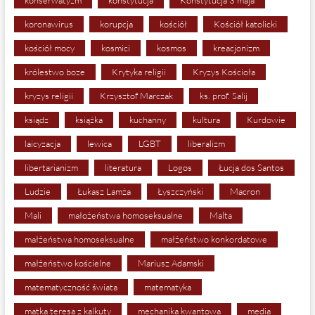
koronawirus
korupcja
kościół
Kościół katolicki
kościół mocy
kosmici
kosmos
kreacjonizm
królestwo boze
Krytyka religii
Kryzys Kościoła
kryzys religii
Krzysztof Marczak
ks. prof. Salij
ksiądz
książka
kuchanny
kultura
Kurdowie
laicyzacja
lewica
LGBT
liberalizm
libertarianizm
literatura
Logos
Łucja dos Santos
Ludzie
Łukasz Lamża
Łyszczyński
Macron
Mali
małożeństwa homoseksualne
Malta
małżeństwa homoseksualne
małżeństwo konkordatowe
małżeństwo kościelne
Mariusz Adamski
matematyczność świata
matematyka
matka teresa z kalkuty
mechanika kwantowa
media