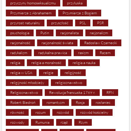
przyczyny homoseksualizmu
przyłuska
Przymierze z Abrahamem
Przymierze z Bogiem
przyrost naturalny
przyszłość
PSL
PSR
psychologia
Putin
racjonalista
racjonalizm
racjonalność
racjonalność świata
Radosław Czarnecki
radykalizm
radykalna prawica
rasizm
Razem
religia
religia a moralność
religia a nauka
religia w USA
religie
religijność
religijność młodzieży
religioznawstwo
Religioznawstwo
Rewolucja francuska 1789 r.
RFN
Robert Biedroń
romantyzm
Rosja
rosłaniec
równość
rozum
rozwód
rozwód kościelny
rozwody
Rumunia
rząd
Rzym