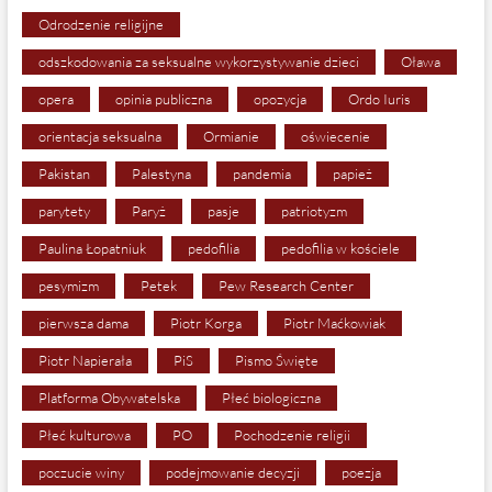
Odrodzenie religijne
odszkodowania za seksualne wykorzystywanie dzieci
Oława
opera
opinia publiczna
opozycja
Ordo Iuris
orientacja seksualna
Ormianie
oświecenie
Pakistan
Palestyna
pandemia
papież
parytety
Paryż
pasje
patriotyzm
Paulina Łopatniuk
pedofilia
pedofilia w kościele
pesymizm
Petek
Pew Research Center
pierwsza dama
Piotr Korga
Piotr Maćkowiak
Piotr Napierała
PiS
Pismo Święte
Platforma Obywatelska
Płeć biologiczna
Płeć kulturowa
PO
Pochodzenie religii
poczucie winy
podejmowanie decyzji
poezja