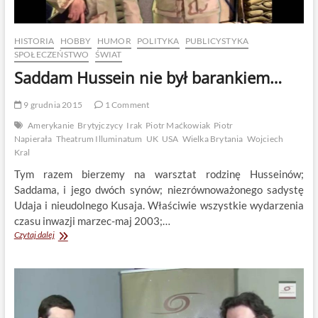
HISTORIA
HOBBY
HUMOR
POLITYKA
PUBLICYSTYKA
SPOŁECZEŃSTWO
ŚWIAT
Saddam Hussein nie był barankiem…
9 grudnia 2015
1 Comment
Amerykanie
Brytyjczycy
Irak
Piotr Maćkowiak
Piotr
Napierała
Theatrum Illuminatum
UK
USA
Wielka Brytania
Wojciech
Kral
Tym razem bierzemy na warsztat rodzinę Husseinów;
Saddama, i jego dwóch synów; niezrównoważonego sadystę
Udaja i nieudolnego Kusaja. Właściwie wszystkie wydarzenia
czasu inwazji marzec-maj 2003;…
Saddam
Czytaj dalej
Hussein
nie
był
barankiem…