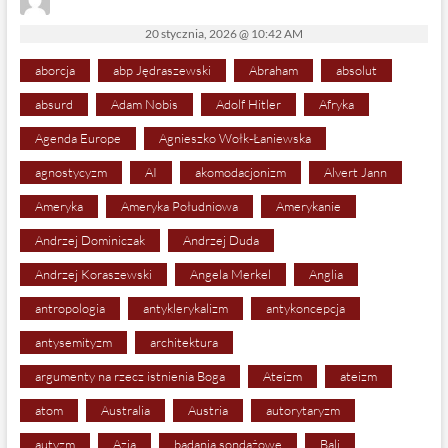
20 stycznia, 2026 @ 10:42 AM
aborcja
abp Jędraszewski
Abraham
absolut
absurd
Adam Nobis
Adolf Hitler
Afryka
Agenda Europe
Agnieszko Wołk-Łaniewska
agnostycyzm
AI
akomodacjonizm
Alvert Jann
Ameryka
Ameryka Południowa
Amerykanie
Andrzej Dominiczak
Andrzej Duda
Andrzej Koraszewski
Angela Merkel
Anglia
antropologia
antyklerykalizm
antykoncepcja
antysemityzm
architektura
argumenty na rzecz istnienia Boga
Ateizm
ateizm
atom
Australia
Austria
autorytaryzm
autyzm
Azja
badania sondażowe
Bali