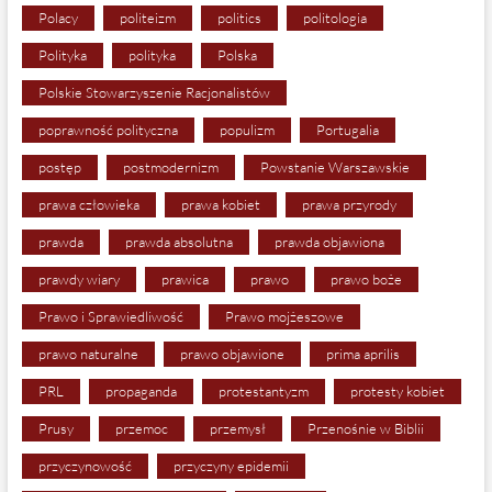
Polacy
politeizm
politics
politologia
Polityka
polityka
Polska
Polskie Stowarzyszenie Racjonalistów
poprawność polityczna
populizm
Portugalia
postęp
postmodernizm
Powstanie Warszawskie
prawa człowieka
prawa kobiet
prawa przyrody
prawda
prawda absolutna
prawda objawiona
prawdy wiary
prawica
prawo
prawo boże
Prawo i Sprawiedliwość
Prawo mojżeszowe
prawo naturalne
prawo objawione
prima aprilis
PRL
propaganda
protestantyzm
protesty kobiet
Prusy
przemoc
przemysł
Przenośnie w Biblii
przyczynowość
przyczyny epidemii