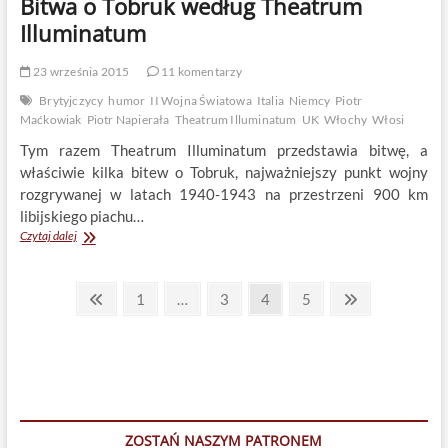
Bitwa o Tobruk według Theatrum
Illuminatum
23 września 2015
11 komentarzy
Brytyjczycy
humor
II Wojna Światowa
Italia
Niemcy
Piotr
Maćkowiak
Piotr Napierała
Theatrum Illuminatum
UK
Włochy
Włosi
Tym razem Theatrum Illuminatum przedstawia bitwę, a
właściwie kilka bitew o Tobruk, najważniejszy punkt wojny
rozgrywanej w latach 1940-1943 na przestrzeni 900 km
libijskiego piachu…
Bitwa
Czytaj dalej
o
Tobruk
Stronicowanie
według
Previous
Page
Page
Page
Page
Next
1
…
3
4
5
Theatrum
page
page
wpisów
Illuminatum
ZOSTAŃ NASZYM PATRONEM