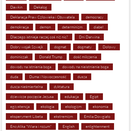
Dawkin
Dekalog
Deklaracja Praw Człowieka i Obywatela
democracy
demokracja
demon
determinizm
diabeł
Dlaczego istnieje raczej coś niż nic?
Dni Darwina
Dobry wojak Szwejk
dogmat
dogmaty
Dołowy
dominiczak
Donald Trump
dość milczenia
dowody na istnienia boga
dowody na nieistnienie boga
duda
Duma i Nowoczesność
dusza
dusza nieśmiertelna
dyktatura
dziewicze poczęcie Jezusa
edukacja
Egipt
egzystencja
ekologia
ekologizm
ekonomia
eksperyment Libeta
ekstremizm
Emilia Dowgiało
Encyklika "Wiara i rozum"
English
enlightenment