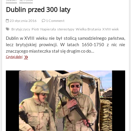
Dublin przed 300 laty
23 stycznia 2016
1 Comment
Brytyjczycy
Piotr Napierała
stereotypy
Wielka Brytania
XVIII wiek
Dublin w XVIII wieku nie był stolicą samodzielnego państwa,
lecz brytyjskiej prowincji. W latach 1650-1750 z nic nie
znaczącego miasteczka stał się drugim co do…
Dublin
Czytaj dalej
przed
300
laty