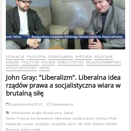
EDUKACJA
FILOZOFIA
GOSPODARKA
HISTORIA
POLECANE
KSIĄŻKI
POLITYKA
POLSKA
PUBLICYSTYKA
RELIGIOZNAWSTWO
SPOŁECZEŃSTWO
ŚWIAT
John Gray: "Liberalizm". Liberalna idea
rządów prawa a socjalistyczna wiara w
brutalną siłę
8 października 2015
2 komentarze
Amerykanie
Anglia
Brytyjczycy
David
Hume
Francja
konserwatyzm
liberalizm
neoliberalizm
Niemcy
Piotr
Napierała
prawo
socjalizm
socjalliberalizm
UK
USA
Voltaire
Wielka
Brytania
wolny rynek