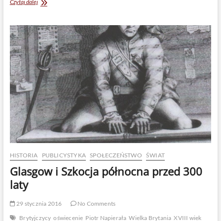
Gdańsk
Czytaj dalej
w
dobie
Oświecenia
HISTORIA
PUBLICYSTYKA
SPOŁECZEŃSTWO
ŚWIAT
Glasgow i Szkocja północna przed 300
laty
29 stycznia 2016
No Comments
Brytyjczycy
oświecenie
Piotr Napierała
Wielka Brytania
XVIII wiek