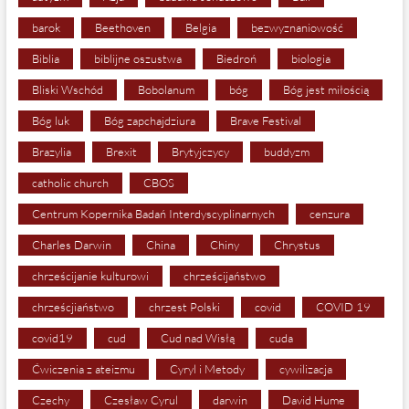
barok
Beethoven
Belgia
bezwyznaniowość
Biblia
biblijne oszustwa
Biedroń
biologia
Bliski Wschód
Bobolanum
bóg
Bóg jest miłością
Bóg luk
Bóg zapchajdziura
Brave Festival
Brazylia
Brexit
Brytyjczycy
buddyzm
catholic church
CBOS
Centrum Kopernika Badań Interdyscyplinarnych
cenzura
Charles Darwin
China
Chiny
Chrystus
chrześcijanie kulturowi
chrześcijaństwo
chrześcjiaństwo
chrzest Polski
covid
COVID 19
covid19
cud
Cud nad Wisłą
cuda
Ćwiczenia z ateizmu
Cyryl i Metody
cywilizacja
Czechy
Czesław Cyrul
darwin
David Hume