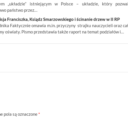
nym „układzie” istniejącym w Polsce – układzie, który pozwa
owo państwo przez…
ja Franciszka, Ksiądz Smarzowskiego i ścinanie drzew w II RP
ika Faktycznie omawia m.in. przyczyny strajku nauczycieli oraz ca
my oświaty. Pismo przedstawia także raport na temat podziałów i…
 pola są oznaczone
*