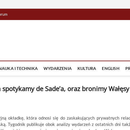
orum
lista TV
IZJA
NAUKA I TECHNIKA
WYDARZENIA
KULTURA
ENGLISH
P
 spotykamy de Sade’a, oraz bronimy Wałęsy 
ną okładkę, która odnosi się do zaskakujących prywatnych relac
ską. Tygodnik publikuje obok analizy wydarzeń z ostatnich dni tak