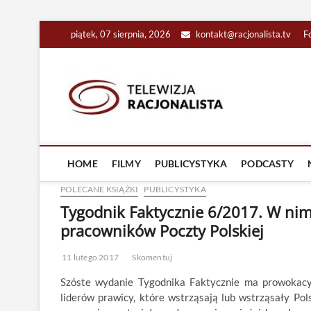
Skip
piątek, 07 sierpnia, 2026
kontakt@racjonalista.tv
F
to
content
Racjona
RACJONALNA TELEW
HOME
FILMY
PUBLICYSTYKA
PODCASTY
POLECANE KSIĄŻKI
PUBLICYSTYKA
Tygodnik Faktycznie 6/2017. W nim
pracowników Poczty Polskiej
11 lutego 2017
Skomentuj
Szóste wydanie Tygodnika Faktycznie ma prowokacyj
liderów prawicy, które wstrząsają lub wstrząsały Pol