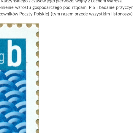
a Kaczyńskiego z czasów jego pierwszej wojny z Lechem Wałęsą.
lnienie wzrostu gospodarczego pod rządami PiS i badanie przyczy
acowników Poczty Polskiej (tym razem przede wszystkim listonoszy)