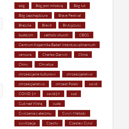
bóg
Bóg jest miłością
Bóg luk
Bóg zapchajdziura
Brave Festival
Brazylia
Brexit
Brytyjczycy
buddyzm
catholic church
CBOS
Centrum Kopernika Badań Interdyscyplinarnych
cenzura
Charles Darwin
China
Chiny
Chrystus
chrześcijanie kulturowi
chrześcijaństwo
chrześcjiaństwo
chrzest Polski
covid
COVID 19
covid19
cud
Cud nad Wisłą
cuda
Ćwiczenia z ateizmu
Cyryl i Metody
cywilizacja
Czechy
Czesław Cyrul