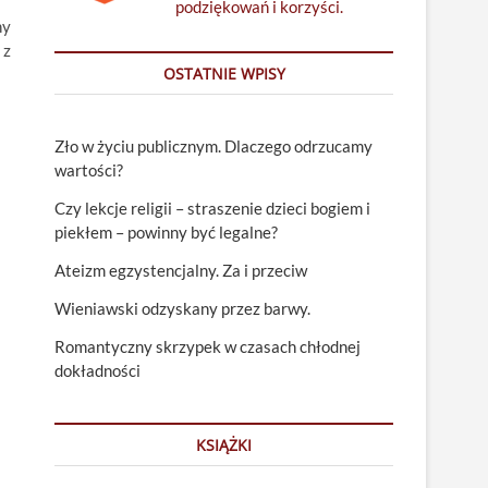
podziękowań i korzyści.
ny
 z
OSTATNIE WPISY
Zło w życiu publicznym. Dlaczego odrzucamy
wartości?
Czy lekcje religii – straszenie dzieci bogiem i
piekłem – powinny być legalne?
Ateizm egzystencjalny. Za i przeciw
Wieniawski odzyskany przez barwy.
Romantyczny skrzypek w czasach chłodnej
dokładności
KSIĄŻKI