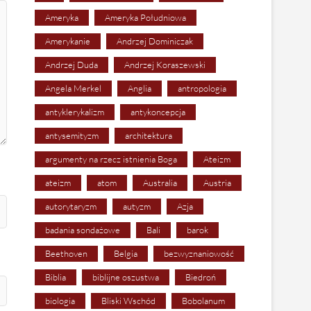
Ameryka
Ameryka Południowa
Amerykanie
Andrzej Dominiczak
Andrzej Duda
Andrzej Koraszewski
Angela Merkel
Anglia
antropologia
antyklerykalizm
antykoncepcja
antysemityzm
architektura
argumenty na rzecz istnienia Boga
Ateizm
ateizm
atom
Australia
Austria
autorytaryzm
autyzm
Azja
badania sondażowe
Bali
barok
Beethoven
Belgia
bezwyznaniowość
Biblia
biblijne oszustwa
Biedroń
biologia
Bliski Wschód
Bobolanum