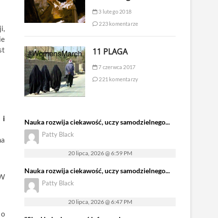
3 lutego 2018
223 komentarze
i,
ie
st
11 PLAGA
7 czerwca 2017
221 komentarzy
 i
Nauka rozwija ciekawość, uczy samodzielnego...
Patty Black
na
20 lipca, 2026 @ 6:59 PM
Nauka rozwija ciekawość, uczy samodzielnego...
 W
Patty Black
20 lipca, 2026 @ 6:47 PM
 o