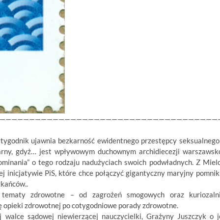
—————————————————————————————————————
 tygodnik ujawnia bezkarność ewidentnego przestępcy seksualnego
karny, gdyż… jest wpływowym duchownym archidiecezji warszawsk
ominania” o tego rodzaju nadużyciach swoich podwładnych. Z Miel
j inicjatywie PiS, które chce połączyć gigantyczny maryjny pomnik
kańców..
 tematy zdrowotne – od zagrożeń smogowych oraz kuriozaln
ę opieki zdrowotnej po cotygodniowe porady zdrowotne.
 walce sądowej niewierzącej nauczycielki, Grażyny Juszczyk o j