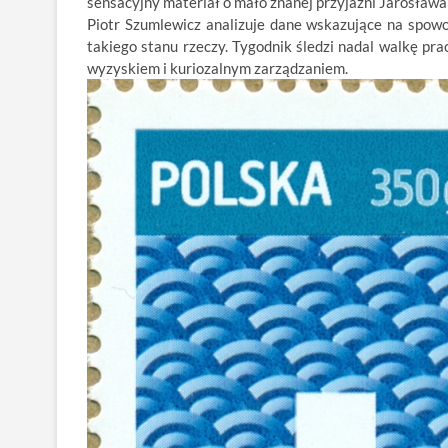
sensacyjny materiał o mało znanej przyjaźni Jarosław
Piotr Szumlewicz analizuje dane wskazujące na spowo
takiego stanu rzeczy. Tygodnik śledzi nadal walkę pr
wyzyskiem i kuriozalnym zarządzaniem.