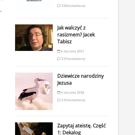
358 komentarzy
—
Jak walczyć z
rasizmem? Jacek
Tabisz
6 stycznia 2017
319 komentarzy
Dziewicze narodziny
Jezusa
4 stycznia 2018
235 komentarzy
Zapytaj ateistę. Część
1: Dekalog