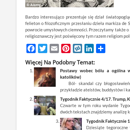
Bardzo interesująco prezentuje się dział światopoglą
felieton o filozoficznym przesłaniu dzieła markiza de
powrocie umysłowych ciemności. Przeczytamy także o zna
religioznawczy jest poświęcony tym razem religiom pol
F
T
E
Pi
W
Li
S
ac
w
m
nt
y
n
h
Więcej Na Podobny Temat:
e
itt
ail
er
k
k
ar
Postawy wobec bólu a ogólna wiz
b
er
es
o
e
e
katolików)
o
t
p
dI
Ból- skandal czy błogosławieńst
przykładzie ateistów, buddystów i k
o
n
Tygodnik Faktycznie 4/17. Trump, Ko
k
Czwarte w tym roku wydanie Tygod
dwóch tekstach znajdziemy analizę 
Tygodnik Faktycznie 10
Dziesiąte tegoroczne 