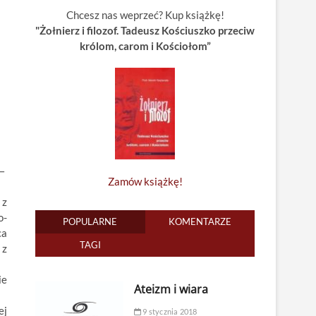
Chcesz nas weprzeć? Kup książkę!
"Żołnierz i filozof. Tadeusz Kościuszko przeciw
królom, carom i Kościołom”
—
Zamów książkę!
 z
o-
POPULARNE
KOMENTARZE
ca
TAGI
 z
ie
Ateizm i wiara
ej
9 stycznia 2018