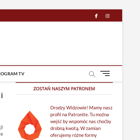
facebook
in
M
ROGRAM TV
e
n
ZOSTAŃ NASZYM PATRONEM
i
u
B
Drodzy Widzowie! Mamy nasz
u
profil na Patronite. Tu można
t
wejść by wspomóc nas choćby
t
ji
drobną kwotą. W zamian
o
że
oferujemy różne formy
n