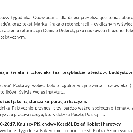
dowy tygodnika. Opowiadania dla dzieci przybliżające temat aborcj
 Sade’a, oraz tekst Marka Kraka o retenebracji – cyklicznym w świec
czeniu reformacji i Denisie Diderot, jako naukowcu i filozofie. Tek
iteistycznym.
ja świata i człowieka (na przykładzie ateistów, buddystów
wo? Postawy wobec bólu a ogólna wizja świata i człowieka (
atolików) Sylwia Wojas Instytut…
ściół jako najstarsza korporacja i kaczyzm.
nika Faktycznie przynosi trzy bardzo ważne społecznie tematy.
kryzysu pracowniczego, który dotyka Pocztę Polską –…
/2017. Knujący PiS, chciwy Kościół, Dzień Kobiet i heretycy.
wydanie Tygodnika Faktycznie to m.in. tekst Piotra Szumlewicza