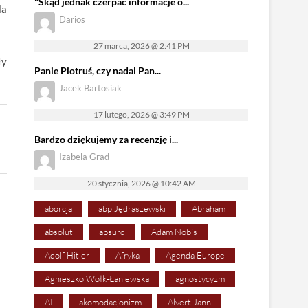
"Skąd jednak czerpać informacje o...
la
Darios
27 marca, 2026 @ 2:41 PM
ły
Panie Piotruś, czy nadal Pan...
Jacek Bartosiak
17 lutego, 2026 @ 3:49 PM
Bardzo dziękujemy za recenzję i...
Izabela Grad
20 stycznia, 2026 @ 10:42 AM
aborcja
abp Jędraszewski
Abraham
absolut
absurd
Adam Nobis
Adolf Hitler
Afryka
Agenda Europe
Agnieszko Wołk-Łaniewska
agnostycyzm
AI
akomodacjonizm
Alvert Jann