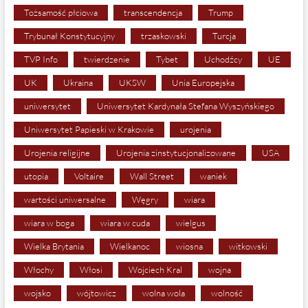
Tożsamość płciowa
transcendencja
Trump
Trybunał Konstytucyjny
trzaskowski
Turcja
TVP Info
twierdzenie
Tybet
Uchodźcy
UE
UK
Ukraina
UKSW
Unia Europejska
uniwersytet
Uniwersytet Kardynała Stefana Wyszyńskiego
Uniwersytet Papieski w Krakowie
urojenia
Urojenia religijne
Urojenia zinstytucjonalizowane
USA
utopia
Voltaire
Wall Street
waniek
wartości uniwersalne
Węgry
wiara
wiara w boga
wiara w cuda
wielgus
Wielka Brytania
Wielkanoc
wiosna
witkowski
Włochy
Włosi
Wojciech Kral
wojna
wojsko
wójtowicz
wolna wola
wolność