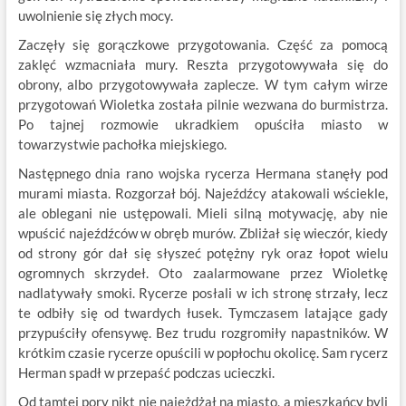
uwolnienie się złych mocy.
Zaczęły się gorączkowe przygotowania. Część za pomocą
zaklęć wzmacniała mury. Reszta przygotowywała się do
obrony, albo przygotowywała zaplecze. W tym całym wirze
przygotowań Wioletka została pilnie wezwana do burmistrza.
Po tajnej rozmowie ukradkiem opuściła miasto w
towarzystwie pachołka miejskiego.
Następnego dnia rano wojska rycerza Hermana stanęły pod
murami miasta. Rozgorzał bój. Najeźdźcy atakowali wściekle,
ale oblegani nie ustępowali. Mieli silną motywację, aby nie
wpuścić najeźdźców w obręb murów. Zbliżał się wieczór, kiedy
od strony gór dał się słyszeć potężny ryk oraz łopot wielu
ogromnych skrzydeł. Oto zaalarmowane przez Wioletkę
nadlatywały smoki. Rycerze posłali w ich stronę strzały, lecz
te odbiły się od twardych łusek. Tymczasem latające gady
przypuściły ofensywę. Bez trudu rozgromiły napastników. W
krótkim czasie rycerze opuścili w popłochu okolicę. Sam rycerz
Herman spadł w przepaść podczas ucieczki.
Od tamtej pory nikt nie najeżdżał na miasto, a mieszkańcy byli