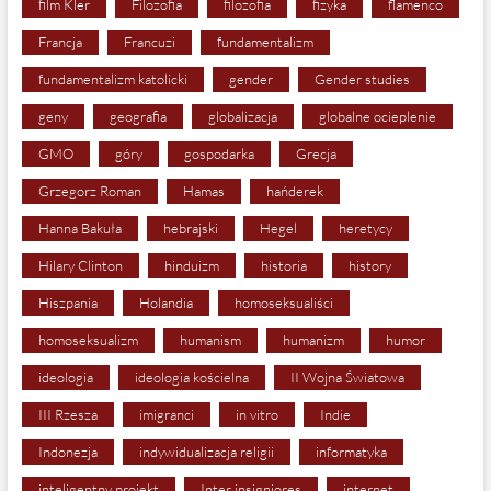
film Kler
Filozofia
filozofia
fizyka
flamenco
Francja
Francuzi
fundamentalizm
fundamentalizm katolicki
gender
Gender studies
geny
geografia
globalizacja
globalne ocieplenie
GMO
góry
gospodarka
Grecja
Grzegorz Roman
Hamas
hańderek
Hanna Bakuła
hebrajski
Hegel
heretycy
Hilary Clinton
hinduizm
historia
history
Hiszpania
Holandia
homoseksualiści
homoseksualizm
humanism
humanizm
humor
ideologia
ideologia kościelna
II Wojna Światowa
III Rzesza
imigranci
in vitro
Indie
Indonezja
indywidualizacja religii
informatyka
inteligentny projekt
Inter insigniores
internet