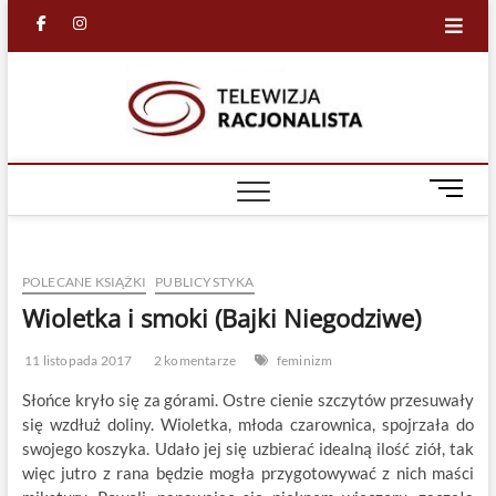
Skip
facebook
in
to
content
Racjona
RACJONALNA
TELEWIZJA
TV
M
e
n
u
POLECANE KSIĄŻKI
PUBLICYSTYKA
B
u
Wioletka i smoki (Bajki Niegodziwe)
t
t
11 listopada 2017
2 komentarze
feminizm
o
Słońce kryło się za górami. Ostre cienie szczytów przesuwały
n
się wzdłuż doliny. Wioletka, młoda czarownica, spojrzała do
swojego koszyka. Udało jej się uzbierać idealną ilość ziół, tak
więc jutro z rana będzie mogła przygotowywać z nich maści