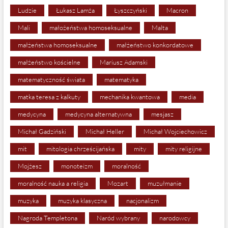
Ludzie
Łukasz Lamża
Łyszczyński
Macron
Mali
małożeństwa homoseksualne
Malta
małżeństwa homoseksualne
małżeństwo konkordatowe
małżeństwo kościelne
Mariusz Adamski
matematyczność świata
matematyka
matka teresa z kalkuty
mechanika kwantowa
media
medycyna
medycyna alternatywna
mesjasz
Michał Gadziński
Michał Heller
Michał Wojciechowicz
mit
mitologia chrześcijańska
mity
mity religijne
Mojżesz
monoteizm
moralność
moralność nauka a religia
Mozart
muzułmanie
muzyka
muzyka klasyczna
nacjonalizm
Nagroda Templetona
Naród wybrany
narodowcy