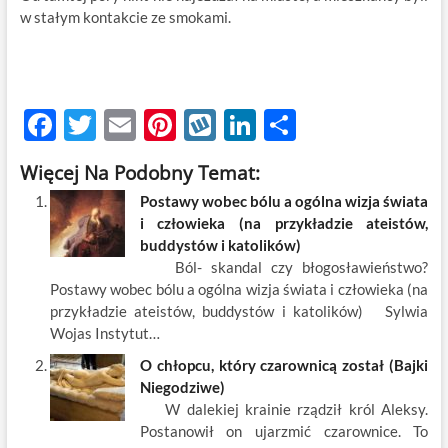
w stałym kontakcie ze smokami.
F
T
E
Pi
W
Li
S
ac
w
m
nt
y
n
h
Więcej Na Podobny Temat:
e
itt
ail
er
k
k
ar
Postawy wobec bólu a ogólna wizja świata
b
er
es
o
e
e
i człowieka (na przykładzie ateistów,
o
t
p
dI
buddystów i katolików)
Ból- skandal czy błogosławieństwo?
o
n
Postawy wobec bólu a ogólna wizja świata i człowieka (na
k
przykładzie ateistów, buddystów i katolików) Sylwia
Wojas Instytut…
O chłopcu, który czarownicą został (Bajki
Niegodziwe)
W dalekiej krainie rządził król Aleksy.
Postanowił on ujarzmić czarownice. To