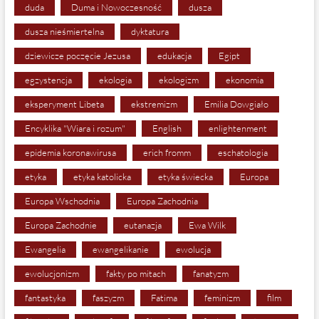
duda
Duma i Nowoczesność
dusza
dusza nieśmiertelna
dyktatura
dziewicze poczęcie Jezusa
edukacja
Egipt
egzystencja
ekologia
ekologizm
ekonomia
eksperyment Libeta
ekstremizm
Emilia Dowgiało
Encyklika "Wiara i rozum"
English
enlightenment
epidemia koronawirusa
erich fromm
eschatologia
etyka
etyka katolicka
etyka świecka
Europa
Europa Wschodnia
Europa Zachodnia
Europa Zachodnie
eutanazja
Ewa Wilk
Ewangelia
ewangelikanie
ewolucja
ewolucjonizm
fakty po mitach
fanatyzm
fantastyka
faszyzm
Fatima
feminizm
film