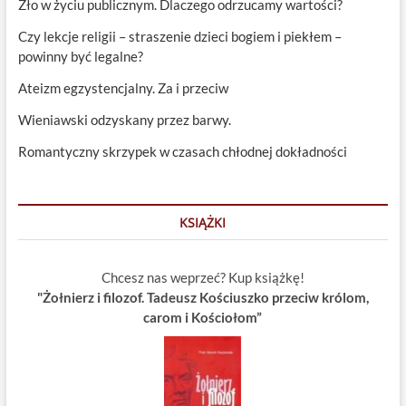
Zło w życiu publicznym. Dlaczego odrzucamy wartości?
Czy lekcje religii – straszenie dzieci bogiem i piekłem –
powinny być legalne?
Ateizm egzystencjalny. Za i przeciw
Wieniawski odzyskany przez barwy.
Romantyczny skrzypek w czasach chłodnej dokładności
KSIĄŻKI
Chcesz nas weprzeć? Kup książkę!
"Żołnierz i filozof. Tadeusz Kościuszko przeciw królom,
carom i Kościołom”