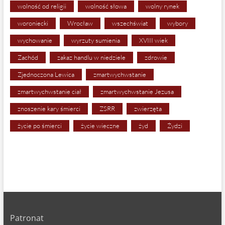
wolność od religii
wolność słowa
wolny rynek
woroniecki
Wrocław
wszechświat
wybory
wychowanie
wyrzuty sumienia
XVIII wiek
Zachód
zakaz handlu w niedziele
zdrowie
Zjednoczona Lewica
zmartwychwstanie
zmartwychwstanie ciał
zmartwychwstanie Jezusa
znoszenie kary śmierci
ZSRR
zwierzęta
życie po śmierci
życie wieczne
żyd
Żydzi
Patronat