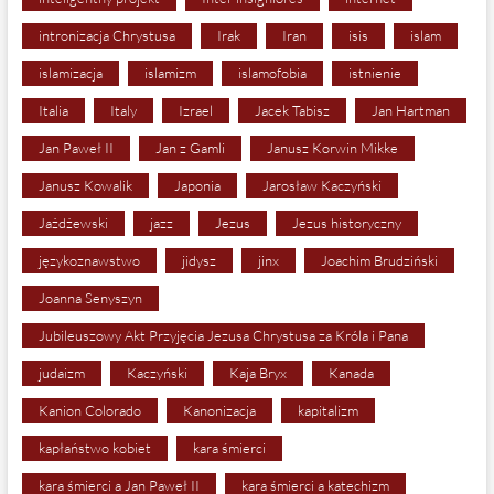
intronizacja Chrystusa
Irak
Iran
isis
islam
islamizacja
islamizm
islamofobia
istnienie
Italia
Italy
Izrael
Jacek Tabisz
Jan Hartman
Jan Paweł II
Jan z Gamli
Janusz Korwin Mikke
Janusz Kowalik
Japonia
Jarosław Kaczyński
Jażdżewski
jazz
Jezus
Jezus historyczny
językoznawstwo
jidysz
jinx
Joachim Brudziński
Joanna Senyszyn
Jubileuszowy Akt Przyjęcia Jezusa Chrystusa za Króla i Pana
judaizm
Kaczyński
Kaja Bryx
Kanada
Kanion Colorado
Kanonizacja
kapitalizm
kapłaństwo kobiet
kara śmierci
kara śmierci a Jan Paweł II
kara śmierci a katechizm