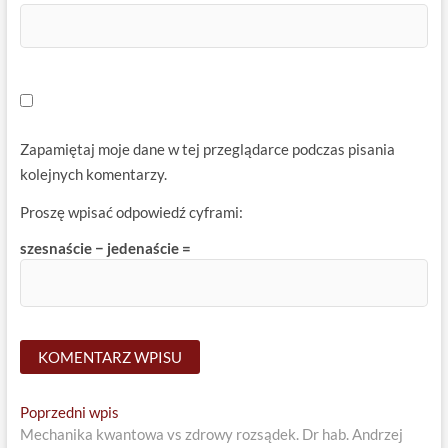
Zapamiętaj moje dane w tej przeglądarce podczas pisania
kolejnych komentarzy.
Proszę wpisać odpowiedź cyframi:
szesnaście − jedenaście =
Nawigacja
Previous
Poprzedni wpis
post:
Mechanika kwantowa vs zdrowy rozsądek. Dr hab. Andrzej