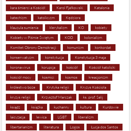
kara śmierci a Kościół
Karol Fjałkowski
Katalonia
katechizm
katolicyzm
Kędziora
klauzula sumienia
klerykalizm
KO
kobiety
Kobiety w Piśmie Świętym
KOD
kolonializm
Komitet Obrony Demokracji
komunizm
konkordat
konserwatyzm
konstytucja
Konstytucja 3 maja
koronawirus
korupcja
kościół
Kościół katolicki
kościół mocy
kosmici
kosmos
kreacjonizm
królestwo boze
Krytyka religii
Kryzys Kościoła
kryzys religii
Krzysztof Marczak
ks. prof. Salij
ksiądz
książka
kuchanny
kultura
Kurdowie
laicyzacja
lewica
LGBT
liberalizm
libertarianizm
literatura
Logos
Łucja dos Santos