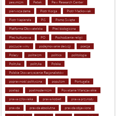
pesymizm
Petek
Pew Research Center
pierwsza dama
Piotr Korga
Piotr Maćkowiak
Piotr Napierała
PiS
Pismo Święte
Platforma Obywatelska
Płeć biologiczna
Płeć kulturowa
PO
Pochodzenie religii
poczucie winy
podejmowanie decyzji
poezja
Polacy
politeizm
politics
politologia
Polityka
polityka
Polska
Polskie Stowarzyszenie Racjonalistów
poprawność polityczna
populizm
Portugalia
postęp
postmodernizm
Powstanie Warszawskie
prawa człowieka
prawa kobiet
prawa przyrody
prawda
prawda absolutna
prawda objawiona