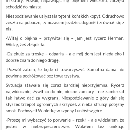
mikstury. Powoli, napawając się pięknem wieczoru, zaczęła
schodzić do miasta.
Niespodziewanie usłyszała tętent końskich kopyt. Odruchowo
zeszła na pobocze, tymczasem jeździec dogonił i zrównał się z
nią.
-Witaj o piękna – przywitał się – jam jest rycerz Herman.
Widzę, żeś zbłądziła.
-Dziękuję za troskę – odparła – ale mój dom jest niedaleko i
dobrze znam do niego drogę.
-Pozwól zatem, że będę ci towarzyszyć. Samotna dama nie
powinna podróżować bez towarzystwa.
Sytuacja stawała się coraz bardziej nieprzyjemna. Rycerz
najwidoczniej żywił co do niej niecne zamiary i nie zamierzał
tak łatwo dać za wygraną. Niespodziewanie z góry dał się
słyszeć trzepot ogromnych skrzydeł. Z nieba sfrunął potężny
smok. Pochwycił Wioletkę w szpony i uniósł w górę.
-Proszę mi wybaczyć to porwanie – rzekł – ale widziałem, że
jesteś w niebezpieczeństwie. Wolałem też uniknąć