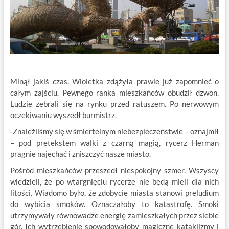
Minął jakiś czas. Wioletka zdążyła prawie już zapomnieć o
całym zajściu. Pewnego ranka mieszkańców obudził dzwon.
Ludzie zebrali się na rynku przed ratuszem. Po nerwowym
oczekiwaniu wyszedł burmistrz.
-Znaleźliśmy się w śmiertelnym niebezpieczeństwie – oznajmił
– pod pretekstem walki z czarną magią, rycerz Herman
pragnie najechać i zniszczyć nasze miasto.
Pośród mieszkańców przeszedł niespokojny szmer. Wszyscy
wiedzieli, że po wtargnięciu rycerze nie będą mieli dla nich
litości. Wiadomo było, że zdobycie miasta stanowi preludium
do wybicia smoków. Oznaczałoby to katastrofę. Smoki
utrzymywały równowadze energię zamieszkałych przez siebie
gór. Ich wytrzebienie spowodowałoby magiczne kataklizmy i