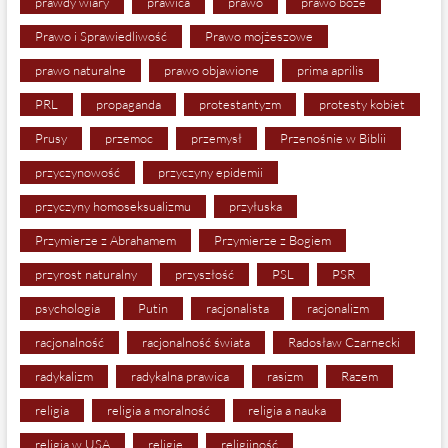
prawdy wiary
prawica
prawo
prawo boże
Prawo i Sprawiedliwość
Prawo mojżeszowe
prawo naturalne
prawo objawione
prima aprilis
PRL
propaganda
protestantyzm
protesty kobiet
Prusy
przemoc
przemysł
Przenośnie w Biblii
przyczynowość
przyczyny epidemii
przyczyny homoseksualizmu
przyłuska
Przymierze z Abrahamem
Przymierze z Bogiem
przyrost naturalny
przyszłość
PSL
PSR
psychologia
Putin
racjonalista
racjonalizm
racjonalność
racjonalność świata
Radosław Czarnecki
radykalizm
radykalna prawica
rasizm
Razem
religia
religia a moralność
religia a nauka
religia w USA
religie
religijność