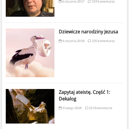
6 stycznia 2017
319 komentarzy
Dziewicze narodziny Jezusa
4 stycznia 2018
235 komentarzy
Zapytaj ateistę. Część 1:
Dekalog
3 lutego 2018
223 komentarze