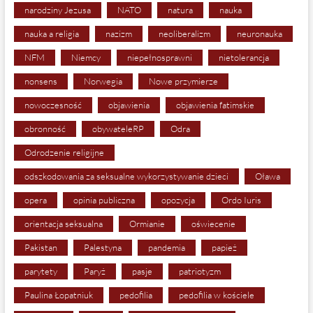
narodziny Jezusa
NATO
natura
nauka
nauka a religia
nazizm
neoliberalizm
neuronauka
NFM
Niemcy
niepełnosprawni
nietolerancja
nonsens
Norwegia
Nowe przymierze
nowoczesność
objawienia
objawienia fatimskie
obronność
obywateleRP
Odra
Odrodzenie religijne
odszkodowania za seksualne wykorzystywanie dzieci
Oława
opera
opinia publiczna
opozycja
Ordo Iuris
orientacja seksualna
Ormianie
oświecenie
Pakistan
Palestyna
pandemia
papież
parytety
Paryż
pasje
patriotyzm
Paulina Łopatniuk
pedofilia
pedofilia w kościele