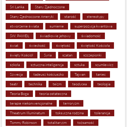
Sri Lanka
Stany Zjednoczone
Stany Zjednoczone Ameryki
starość
stereotypy
stworzenie świata
sumienie
superpozycja kwantowa
ŚW. PAWEŁ
świadkowie jehowy
świadomość
świat
świeckość
świętość
świętość Kościoła
święty Kościół
Syria
szatan
szczepionki
szkoła
sztuczna inteligencja
sztuka
szumlewicz
Szwecja
tadeusz kościuszko
Tajwan
taniec
teatr
technika
teizm
teodycea
teologia
Teoria Boga
teoria ostateczna
terapie niekonwencjonalne
terroryzm
Theatrum Illuminatum
toksyczna rodzina
tolerancja
Tommy Robinson
totalitaryzm
tożsamość