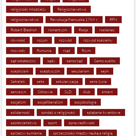
religijność młodzieży
Religioznawstwo
religioznawstwo
Rewolucja francuska 1789 r.
RFN
Robert Biedroń
romantyzm
Rosja
rosłaniec
równość
rozum
rozwód
rozwód kościelny
rozwody
Rumunia
rząd
Rzym
sąd ostateczny
sądy
samorząd
Santo subito
scepticism
sceptycyzm
secularism
sejm
Sekielski
seks
sekularyzacja
sens życia
senyszyn
Sikhowie
SLD
ślub
śmierć
socjalizm
socjalliberalizm
socjobiologia
solidarność
sondaż o religijności
splątanie kwantowe
społeczeństwo
sport
sprawiedliwość
sprzeciw sumienia
sprzeczności między nauką a religią