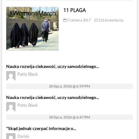
11 PLAGA
7 czerwca 2017
221 komentarzy
Nauka rozwija ciekawość, uczy samodzielnego...
Patty Black
20 lipca, 2026 @ 6:59 PM
Nauka rozwija ciekawość, uczy samodzielnego...
Patty Black
20 lipca, 2026 @ 6:47 PM
"Skąd jednak czerpać informacje o...
Darios