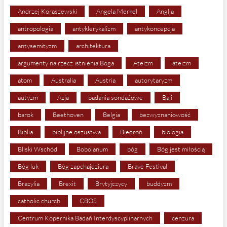
Andrzej Koraszewski
Angela Merkel
Anglia
antropologia
antyklerykalizm
antykoncepcja
antysemityzm
architektura
argumenty na rzecz istnienia Boga
Ateizm
ateizm
atom
Australia
Austria
autorytaryzm
autyzm
Azja
badania sondażowe
Bali
barok
Beethoven
Belgia
bezwyznaniowość
Biblia
biblijne oszustwa
Biedroń
biologia
Bliski Wschód
Bobolanum
bóg
Bóg jest miłością
Bóg luk
Bóg zapchajdziura
Brave Festival
Brazylia
Brexit
Brytyjczycy
buddyzm
catholic church
CBOS
Centrum Kopernika Badań Interdyscyplinarnych
cenzura