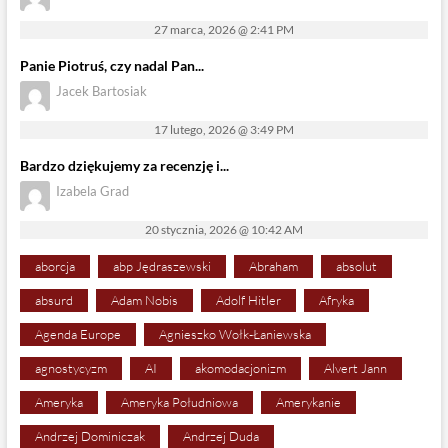
27 marca, 2026 @ 2:41 PM
Panie Piotruś, czy nadal Pan...
Jacek Bartosiak
17 lutego, 2026 @ 3:49 PM
Bardzo dziękujemy za recenzję i...
Izabela Grad
20 stycznia, 2026 @ 10:42 AM
aborcja
abp Jędraszewski
Abraham
absolut
absurd
Adam Nobis
Adolf Hitler
Afryka
Agenda Europe
Agnieszko Wołk-Łaniewska
agnostycyzm
AI
akomodacjonizm
Alvert Jann
Ameryka
Ameryka Południowa
Amerykanie
Andrzej Dominiczak
Andrzej Duda