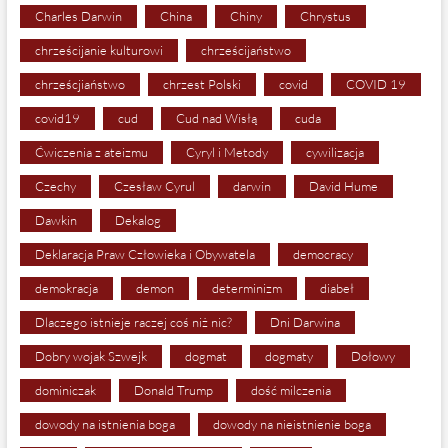
Charles Darwin
China
Chiny
Chrystus
chrześcijanie kulturowi
chrześcijaństwo
chrześcjiaństwo
chrzest Polski
covid
COVID 19
covid19
cud
Cud nad Wisłą
cuda
Ćwiczenia z ateizmu
Cyryl i Metody
cywilizacja
Czechy
Czesław Cyrul
darwin
David Hume
Dawkin
Dekalog
Deklaracja Praw Człowieka i Obywatela
democracy
demokracja
demon
determinizm
diabeł
Dlaczego istnieje raczej coś niż nic?
Dni Darwina
Dobry wojak Szwejk
dogmat
dogmaty
Dołowy
dominiczak
Donald Trump
dość milczenia
dowody na istnienia boga
dowody na nieistnienie boga