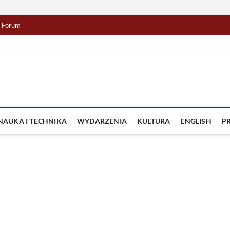
Forum
lista TV
IZJA
NAUKA I TECHNIKA
WYDARZENIA
KULTURA
ENGLISH
P