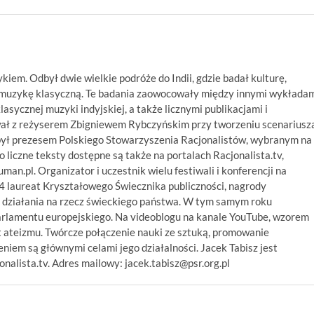
ykiem. Odbył dwie wielkie podróże do Indii, gdzie badał kulturę,
ą muzykę klasyczną. Te badania zaowocowały między innymi wykłada
asycznej muzyki indyjskiej, a także licznymi publikacjami i
wał z reżyserem Zbigniewem Rybczyńskim przy tworzeniu scenariusz
był prezesem Polskiego Stowarzyszenia Racjonalistów, wybranym na
 liczne teksty dostępne są także na portalach Racjonalista.tv,
numan.pl. Organizator i uczestnik wielu festiwali i konferencji na
14 laureat Kryształowego Świecznika publiczności, nagrody
 działania na rzecz świeckiego państwa. W tym samym roku
arlamentu europejskiego. Na videoblogu na kanale YouTube, wzorem
 ateizmu. Twórcze połączenie nauki ze sztuką, promowanie
niem są głównymi celami jego działalności. Jacek Tabisz jest
alista.tv. Adres mailowy: jacek.tabisz@psr.org.pl