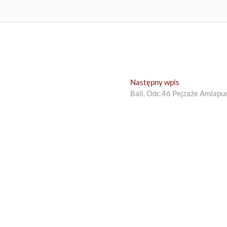
Next
Następny wpis
post:
Bali. Odc.46 Pejzaże Amlapu