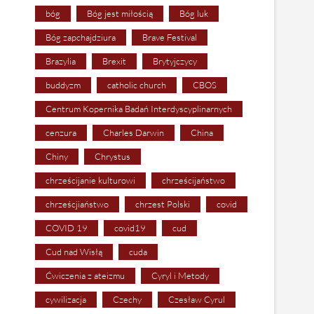
bóg
Bóg jest miłością
Bóg luk
Bóg zapchajdziura
Brave Festival
Brazylia
Brexit
Brytyjczycy
buddyzm
catholic church
CBOS
Centrum Kopernika Badań Interdyscyplinarnych
cenzura
Charles Darwin
China
Chiny
Chrystus
chrześcijanie kulturowi
chrześcijaństwo
chrześcjiaństwo
chrzest Polski
covid
COVID 19
covid19
cud
Cud nad Wisłą
cuda
Ćwiczenia z ateizmu
Cyryl i Metody
cywilizacja
Czechy
Czesław Cyrul