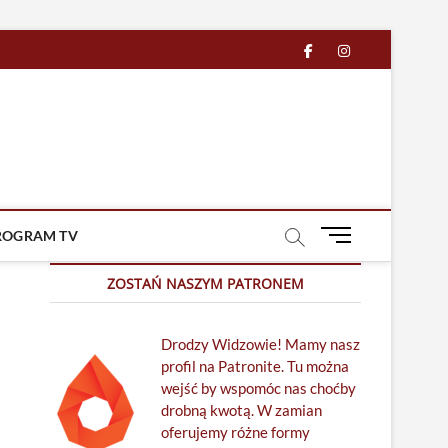
facebook
in
M
ROGRAM TV
e
n
ZOSTAŃ NASZYM PATRONEM
u
B
Drodzy Widzowie! Mamy nasz
u
profil na Patronite. Tu można
t
wejść by wspomóc nas choćby
t
drobną kwotą. W zamian
o
oferujemy różne formy
n