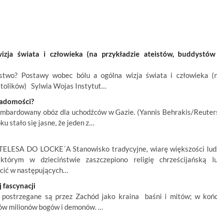
ja świata i człowieka (na przykładzie ateistów, buddystów
wo? Postawy wobec bólu a ogólna wizja świata i człowieka (
atolików) Sylwia Wojas Instytut…
wiadomości?
ombardowany obóz dla uchodźców w Gazie. (Yannis Behrakis/Reuter
u stało się jasne, że jeden z…
LESA DO LOCKE´A Stanowisko tradycyjne, wiarę większości lud
którym w dzieciństwie zaszczepiono religię chrześcijańską l
cić w następujących…
 fascynacji
m, postrzegane są przez Zachód jako kraina baśni i mitów; w koń
ków milionów bogów i demonów. …