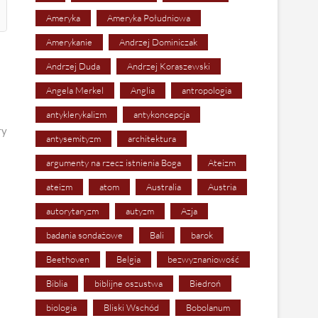
Ameryka
Ameryka Południowa
Amerykanie
Andrzej Dominiczak
Andrzej Duda
Andrzej Koraszewski
Angela Merkel
Anglia
antropologia
antyklerykalizm
antykoncepcja
ry
antysemityzm
architektura
argumenty na rzecz istnienia Boga
Ateizm
ateizm
atom
Australia
Austria
autorytaryzm
autyzm
Azja
badania sondażowe
Bali
barok
Beethoven
Belgia
bezwyznaniowość
Biblia
biblijne oszustwa
Biedroń
biologia
Bliski Wschód
Bobolanum