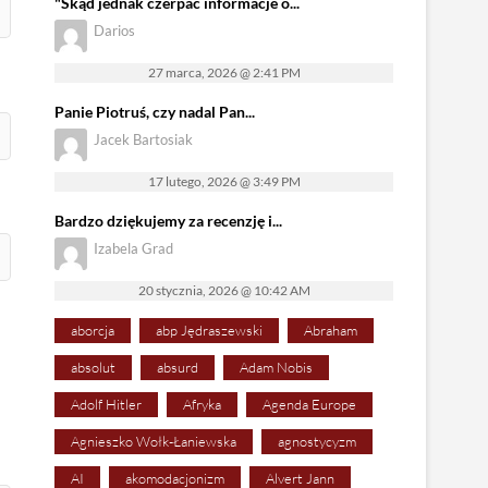
"Skąd jednak czerpać informacje o...
Darios
27 marca, 2026 @ 2:41 PM
Panie Piotruś, czy nadal Pan...
Jacek Bartosiak
17 lutego, 2026 @ 3:49 PM
Bardzo dziękujemy za recenzję i...
Izabela Grad
20 stycznia, 2026 @ 10:42 AM
aborcja
abp Jędraszewski
Abraham
absolut
absurd
Adam Nobis
Adolf Hitler
Afryka
Agenda Europe
Agnieszko Wołk-Łaniewska
agnostycyzm
AI
akomodacjonizm
Alvert Jann