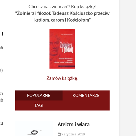
Chcesz nas weprzeć? Kup książkę!
"Żołnierz i filozof. Tadeusz Kościuszko przeciw
królom, carom i Kościołom”
 i
na
s)
Zamów książkę!
zi
POPULARNE
KOMENTARZE
ub
TAGI
cu
Ateizm i wiara
9 stycznia 2018