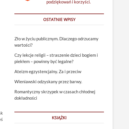
podziękowań i korzyści.
OSTATNIE WPISY
Zło w życiu publicznym. Dlaczego odrzucamy
wartości?
Czy lekcje religii – straszenie dzieci bogiem i
piekłem – powinny być legalne?
Ateizm egzystencjalny. Za i przeciw
Wieniawski odzyskany przez barwy.
Romantyczny skrzypek w czasach chłodnej
dokładności
ak
KSIĄŻKI
eś