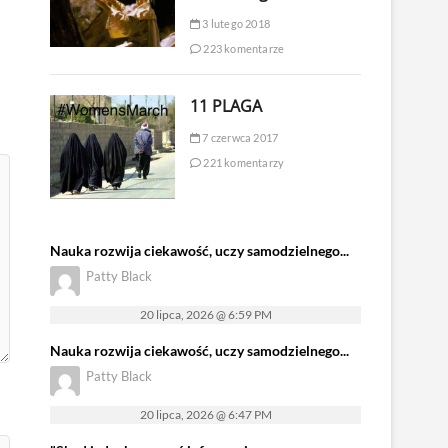
3 lutego 2018
223 komentarze
11 PLAGA
7 czerwca 2017
221 komentarzy
Nauka rozwija ciekawość, uczy samodzielnego...
Patty Black
20 lipca, 2026 @ 6:59 PM
Nauka rozwija ciekawość, uczy samodzielnego...
Patty Black
20 lipca, 2026 @ 6:47 PM