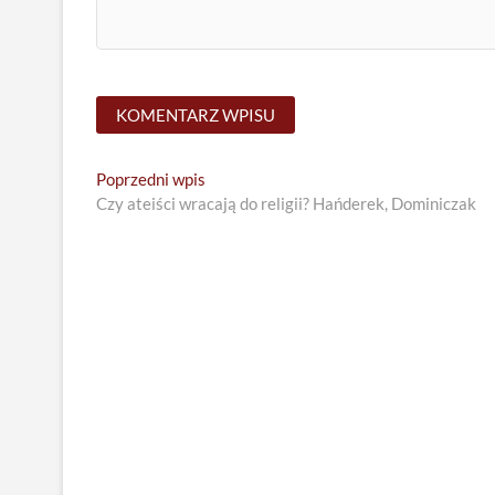
Nawigacja
Previous
Poprzedni wpis
post:
Czy ateiści wracają do religii? Hańderek, Dominiczak
wpisu