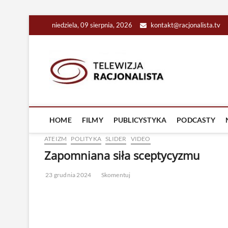
Skip
niedziela, 09 sierpnia, 2026
kontakt@racjonalista.tv
to
content
Racjona
RACJONALNA TELEW
HOME
FILMY
PUBLICYSTYKA
PODCASTY
ATEIZM
POLITYKA
SLIDER
VIDEO
Zapomniana siła sceptycyzmu
23 grudnia 2024
Skomentuj