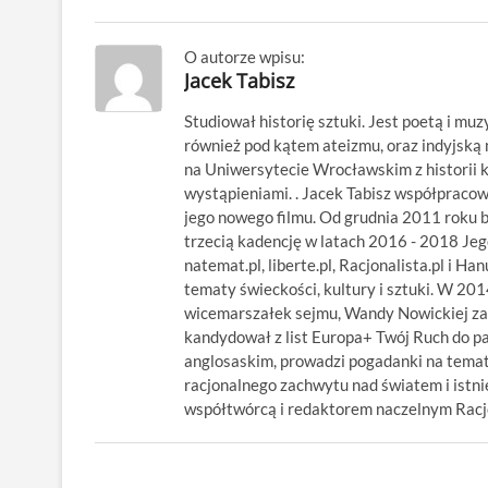
O autorze wpisu:
Jacek Tabisz
Studiował historię sztuki. Jest poetą i muz
również pod kątem ateizmu, oraz indyjsk
na Uniwersytecie Wrocławskim z historii kl
wystąpieniami. . Jacek Tabisz współpraco
jego nowego filmu. Od grudnia 2011 roku 
trzecią kadencję w latach 2016 - 2018 Jego
natemat.pl, liberte.pl, Racjonalista.pl i Ha
tematy świeckości, kultury i sztuki. W 20
wicemarszałek sejmu, Wandy Nowickiej za
kandydował z list Europa+ Twój Ruch do p
anglosaskim, prowadzi pogadanki na temat
racjonalnego zachwytu nad światem i istnie
współtwórcą i redaktorem naczelnym Racjon