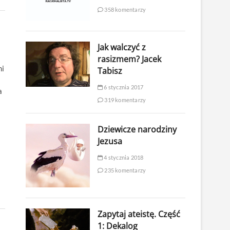
358 komentarzy
Jak walczyć z
rasizmem? Jacek
mi
Tabisz
6 stycznia 2017
a
319 komentarzy
Dziewicze narodziny
Jezusa
4 stycznia 2018
235 komentarzy
Zapytaj ateistę. Część
1: Dekalog