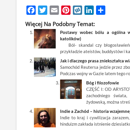
F
T
E
Pi
W
Li
S
ac
w
m
nt
y
n
h
Więcej Na Podobny Temat:
e
itt
ail
er
k
k
ar
Postawy wobec bólu a ogólna wiz
b
er
es
o
e
e
katolików)
o
t
p
dI
Ból- skandal czy błogosławieńst
przykładzie ateistów, buddystów i k
o
n
Jak i dlaczego prasa zniekształca 
k
Samochód Reutersa jedzie przez zb
Podczas wojny w Gazie latem tego rok
Bóg i filozofowie
CZĘŚĆ I: OD ARYSTOTE
zachodniego świata, 
żydowską, można streś
Indie a Zachód – historia wzajemnej
Indie to kraj i cywilizacja zaraze
hinduizm zakłada istnienie dziesiat