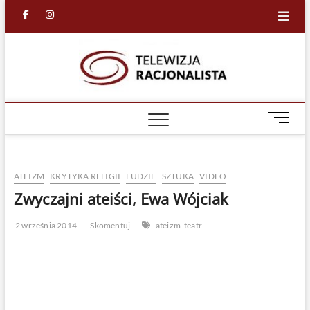
Skip
facebook
in
to
content
Racjona
RACJONALNA
TELEWIZJA
TV
M
e
n
u
ATEIZM
KRYTYKA RELIGII
LUDZIE
SZTUKA
VIDEO
B
u
Zwyczajni ateiści, Ewa Wójciak
t
t
2 września 2014
Skomentuj
ateizm
teatr
o
n