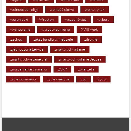
wolność od religii
wolność słowa
wolny rynek
woroniecki
Wrocław
wszechświat
wybory
wychowanie
wyrzuty sumienia
XVIII wiek
Zachód
zakaz handlu w niedziele
zdrowie
Zjednoczona Lewica
zmartwychwstanie
zmartwychwstanie ciał
zmartwychwstanie Jezusa
znoszenie kary śmierci
ZSRR
zwierzęta
życie po śmierci
życie wieczne
żyd
Żydzi