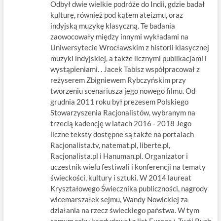
Odbył dwie wielkie podróże do Indii, gdzie badał
kulturę, również pod kątem ateizmu, oraz
indyjską muzykę klasyczną. Te badania
zaowocowały między innymi wykładami na
Uniwersytecie Wrocławskim z historii klasycznej
muzyki indyjskiej, a także licznymi publikacjami i
wystąpieniami. . Jacek Tabisz współpracował z
reżyserem Zbigniewem Rybczyńskim przy
tworzeniu scenariusza jego nowego filmu. Od
grudnia 2011 roku był prezesem Polskiego
Stowarzyszenia Racjonalistów, wybranym na
trzecią kadencję w latach 2016 - 2018 Jego
liczne teksty dostępne są także na portalach
Racjonalista.tv, natemat.pl, liberte.pl,
Racjonalista.pl i Hanuman.pl. Organizator i
uczestnik wielu festiwali i konferencji na tematy
świeckości, kultury i sztuki. W 2014 laureat
Kryształowego Świecznika publiczności, nagrody
wicemarszałek sejmu, Wandy Nowickiej za
działania na rzecz świeckiego państwa. W tym