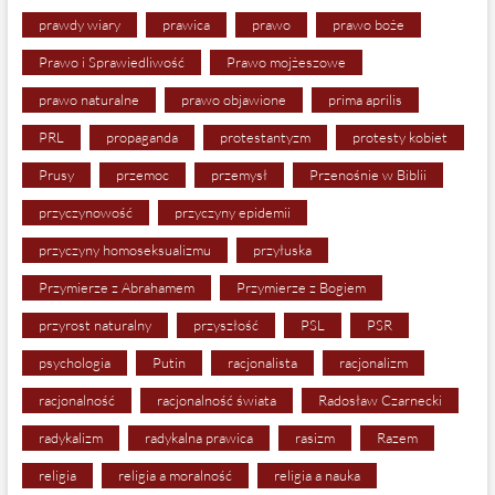
prawdy wiary
prawica
prawo
prawo boże
Prawo i Sprawiedliwość
Prawo mojżeszowe
prawo naturalne
prawo objawione
prima aprilis
PRL
propaganda
protestantyzm
protesty kobiet
Prusy
przemoc
przemysł
Przenośnie w Biblii
przyczynowość
przyczyny epidemii
przyczyny homoseksualizmu
przyłuska
Przymierze z Abrahamem
Przymierze z Bogiem
przyrost naturalny
przyszłość
PSL
PSR
psychologia
Putin
racjonalista
racjonalizm
racjonalność
racjonalność świata
Radosław Czarnecki
radykalizm
radykalna prawica
rasizm
Razem
religia
religia a moralność
religia a nauka