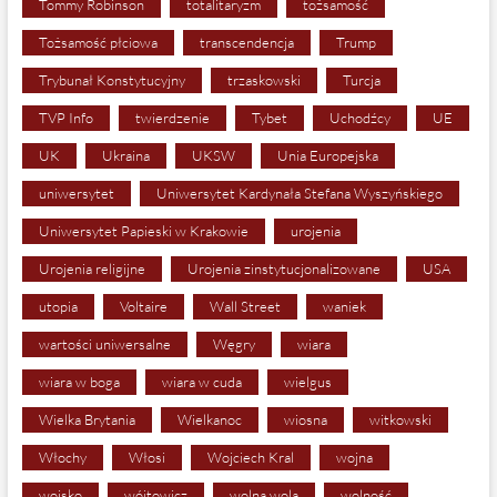
Tommy Robinson
totalitaryzm
tożsamość
Tożsamość płciowa
transcendencja
Trump
Trybunał Konstytucyjny
trzaskowski
Turcja
TVP Info
twierdzenie
Tybet
Uchodźcy
UE
UK
Ukraina
UKSW
Unia Europejska
uniwersytet
Uniwersytet Kardynała Stefana Wyszyńskiego
Uniwersytet Papieski w Krakowie
urojenia
Urojenia religijne
Urojenia zinstytucjonalizowane
USA
utopia
Voltaire
Wall Street
waniek
wartości uniwersalne
Węgry
wiara
wiara w boga
wiara w cuda
wielgus
Wielka Brytania
Wielkanoc
wiosna
witkowski
Włochy
Włosi
Wojciech Kral
wojna
wojsko
wójtowicz
wolna wola
wolność