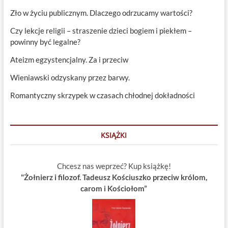
Zło w życiu publicznym. Dlaczego odrzucamy wartości?
Czy lekcje religii – straszenie dzieci bogiem i piekłem –
powinny być legalne?
Ateizm egzystencjalny. Za i przeciw
Wieniawski odzyskany przez barwy.
Romantyczny skrzypek w czasach chłodnej dokładności
KSIĄŻKI
Chcesz nas weprzeć? Kup książkę!
"Żołnierz i filozof. Tadeusz Kościuszko przeciw królom,
carom i Kościołom”