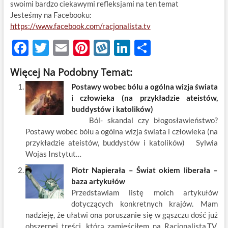
swoimi bardzo ciekawymi refleksjami na ten temat
Jesteśmy na Facebooku:
https://www.facebook.com/racjonalista.tv
F
T
E
Pi
W
Li
S
ac
w
m
nt
y
n
h
Więcej Na Podobny Temat:
e
itt
ail
er
k
k
ar
Postawy wobec bólu a ogólna wizja świata
b
er
es
o
e
e
i człowieka (na przykładzie ateistów,
o
t
p
dI
buddystów i katolików)
Ból- skandal czy błogosławieństwo?
o
n
Postawy wobec bólu a ogólna wizja świata i człowieka (na
k
przykładzie ateistów, buddystów i katolików) Sylwia
Wojas Instytut…
Piotr Napierała – Świat okiem liberała –
baza artykułów
Przedstawiam listę moich artykułów
dotyczących konkretnych krajów. Mam
nadzieję, że ułatwi ona poruszanie się w gąszczu dość już
obszernej treści, którą zamieściłem na Racjonalista.TV.