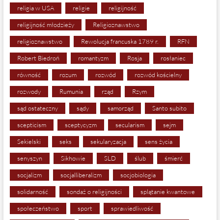
religia w USA
religie
religijność
religijność młodzieży
Religioznawstwo
religioznawstwo
Rewolucja francuska 1789 r.
RFN
Robert Biedroń
romantyzm
Rosja
rosłaniec
równość
rozum
rozwód
rozwód kościelny
rozwody
Rumunia
rząd
Rzym
sąd ostateczny
sądy
samorząd
Santo subito
scepticism
sceptycyzm
secularism
sejm
Sekielski
seks
sekularyzacja
sens życia
senyszyn
Sikhowie
SLD
ślub
śmierć
socjalizm
socjalliberalizm
socjobiologia
solidarność
sondaż o religijności
splątanie kwantowe
społeczeństwo
sport
sprawiedliwość