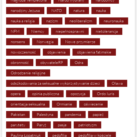
narodziny Jezusa
NATO
natura
nauka
nauka a religia
nazizm
neoliberalizm
neuronauka
NFM
Niemcy
niepełnosprawni
nietolerancja
nonsens
Norwegia
Nowe przymierze
nowoczesność
objawienia
objawienia fatimskie
obronność
obywateleRP
Odra
Odrodzenie religijne
odszkodowania za seksualne wykorzystywanie dzieci
Oława
opera
opinia publiczna
opozycja
Ordo Iuris
orientacja seksualna
Ormianie
oświecenie
Pakistan
Palestyna
pandemia
papież
parytety
Paryż
pasje
patriotyzm
Paulina Łopatniuk
pedofilia
pedofilia w kościele