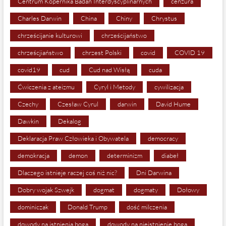
Centrum Kopernika Badań Interdyscyplinarnych
cenzura
Charles Darwin
China
Chiny
Chrystus
chrześcijanie kulturowi
chrześcijaństwo
chrześcjiaństwo
chrzest Polski
covid
COVID 19
covid19
cud
Cud nad Wisłą
cuda
Ćwiczenia z ateizmu
Cyryl i Metody
cywilizacja
Czechy
Czesław Cyrul
darwin
David Hume
Dawkin
Dekalog
Deklaracja Praw Człowieka i Obywatela
democracy
demokracja
demon
determinizm
diabeł
Dlaczego istnieje raczej coś niż nic?
Dni Darwina
Dobry wojak Szwejk
dogmat
dogmaty
Dołowy
dominiczak
Donald Trump
dość milczenia
dowody na istnienia boga
dowody na nieistnienie boga