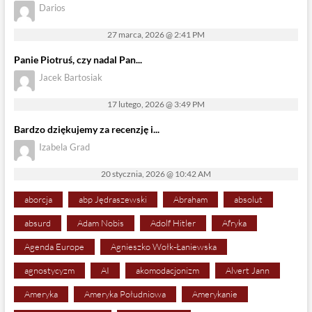
Darios
27 marca, 2026 @ 2:41 PM
Panie Piotruś, czy nadal Pan...
Jacek Bartosiak
17 lutego, 2026 @ 3:49 PM
Bardzo dziękujemy za recenzję i...
Izabela Grad
20 stycznia, 2026 @ 10:42 AM
aborcja
abp Jędraszewski
Abraham
absolut
absurd
Adam Nobis
Adolf Hitler
Afryka
Agenda Europe
Agnieszko Wołk-Łaniewska
agnostycyzm
AI
akomodacjonizm
Alvert Jann
Ameryka
Ameryka Południowa
Amerykanie