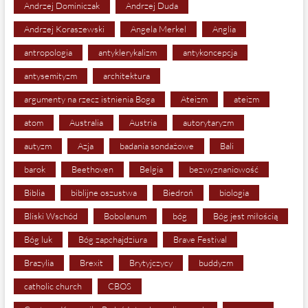
Andrzej Dominiczak
Andrzej Duda
Andrzej Koraszewski
Angela Merkel
Anglia
antropologia
antyklerykalizm
antykoncepcja
antysemityzm
architektura
argumenty na rzecz istnienia Boga
Ateizm
ateizm
atom
Australia
Austria
autorytaryzm
autyzm
Azja
badania sondażowe
Bali
barok
Beethoven
Belgia
bezwyznaniowość
Biblia
biblijne oszustwa
Biedroń
biologia
Bliski Wschód
Bobolanum
bóg
Bóg jest miłością
Bóg luk
Bóg zapchajdziura
Brave Festival
Brazylia
Brexit
Brytyjczycy
buddyzm
catholic church
CBOS