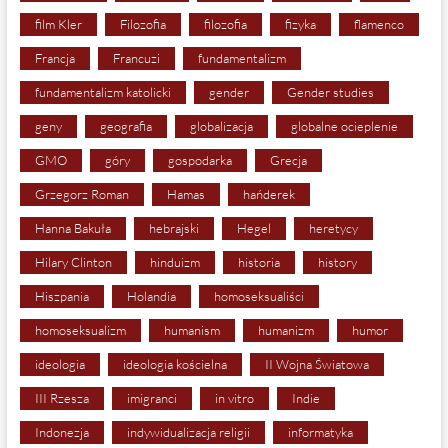
film Kler
Filozofia
filozofia
fizyka
flamenco
Francja
Francuzi
fundamentalizm
fundamentalizm katolicki
gender
Gender studies
geny
geografia
globalizacja
globalne ocieplenie
GMO
góry
gospodarka
Grecja
Grzegorz Roman
Hamas
hańderek
Hanna Bakuła
hebrajski
Hegel
heretycy
Hilary Clinton
hinduizm
historia
history
Hiszpania
Holandia
homoseksualiści
homoseksualizm
humanism
humanizm
humor
ideologia
ideologia kościelna
II Wojna Światowa
III Rzesza
imigranci
in vitro
Indie
Indonezja
indywidualizacja religii
informatyka