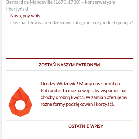
post:
Bernard de Mandeville (1670-1730) – konserwatyzm
wpisu
libertyński
Next
Następny wpis
post:
Duszpasterstwa młodzieżowe, integracja czy indoktrynacja?
ZOSTAŃ NASZYM PATRONEM
Drodzy Widzowie! Mamy nasz profil na
Patronite. Tu można wejść by wspomóc nas
choćby drobną kwotą. W zamian oferujemy
różne formy podziękowań i korzyści.
OSTATNIE WPISY