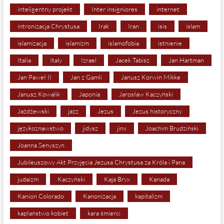
inteligentny projekt
Inter insigniores
internet
intronizacja Chrystusa
Irak
Iran
isis
islam
islamizacja
islamizm
islamofobia
istnienie
Italia
Italy
Izrael
Jacek Tabisz
Jan Hartman
Jan Paweł II
Jan z Gamli
Janusz Korwin Mikke
Janusz Kowalik
Japonia
Jarosław Kaczyński
Jażdżewski
jazz
Jezus
Jezus historyczny
językoznawstwo
jidysz
jinx
Joachim Brudziński
Joanna Senyszyn
Jubileuszowy Akt Przyjęcia Jezusa Chrystusa za Króla i Pana
judaizm
Kaczyński
Kaja Bryx
Kanada
Kanion Colorado
Kanonizacja
kapitalizm
kapłaństwo kobiet
kara śmierci