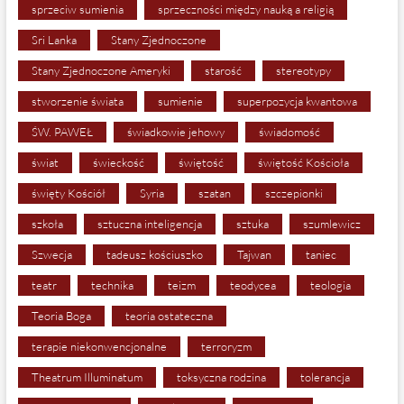
sprzeciw sumienia
sprzeczności między nauką a religią
Sri Lanka
Stany Zjednoczone
Stany Zjednoczone Ameryki
starość
stereotypy
stworzenie świata
sumienie
superpozycja kwantowa
ŚW. PAWEŁ
świadkowie jehowy
świadomość
świat
świeckość
świętość
świętość Kościoła
święty Kościół
Syria
szatan
szczepionki
szkoła
sztuczna inteligencja
sztuka
szumlewicz
Szwecja
tadeusz kościuszko
Tajwan
taniec
teatr
technika
teizm
teodycea
teologia
Teoria Boga
teoria ostateczna
terapie niekonwencjonalne
terroryzm
Theatrum Illuminatum
toksyczna rodzina
tolerancja