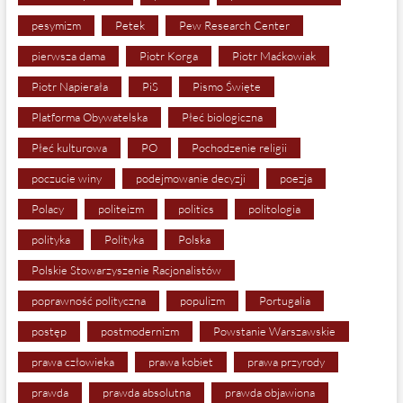
pesymizm
Petek
Pew Research Center
pierwsza dama
Piotr Korga
Piotr Maćkowiak
Piotr Napierała
PiS
Pismo Święte
Platforma Obywatelska
Płeć biologiczna
Płeć kulturowa
PO
Pochodzenie religii
poczucie winy
podejmowanie decyzji
poezja
Polacy
politeizm
politics
politologia
polityka
Polityka
Polska
Polskie Stowarzyszenie Racjonalistów
poprawność polityczna
populizm
Portugalia
postęp
postmodernizm
Powstanie Warszawskie
prawa człowieka
prawa kobiet
prawa przyrody
prawda
prawda absolutna
prawda objawiona