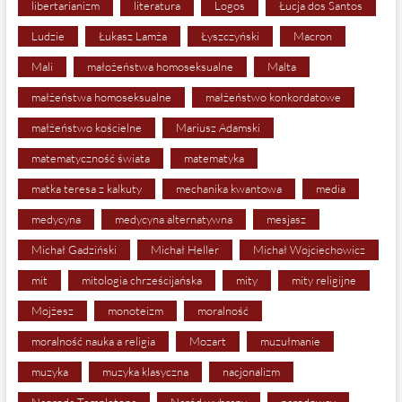
libertarianizm
literatura
Logos
Łucja dos Santos
Ludzie
Łukasz Lamża
Łyszczyński
Macron
Mali
małożeństwa homoseksualne
Malta
małżeństwa homoseksualne
małżeństwo konkordatowe
małżeństwo kościelne
Mariusz Adamski
matematyczność świata
matematyka
matka teresa z kalkuty
mechanika kwantowa
media
medycyna
medycyna alternatywna
mesjasz
Michał Gadziński
Michał Heller
Michał Wojciechowicz
mit
mitologia chrześcijańska
mity
mity religijne
Mojżesz
monoteizm
moralność
moralność nauka a religia
Mozart
muzułmanie
muzyka
muzyka klasyczna
nacjonalizm
Nagroda Templetona
Naród wybrany
narodowcy