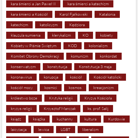
kara śmierci a Jan Paweł II
kara śmierci a katechizm
kara śmierci a Kościół
Karol Fjałkowski
Katalonia
katechizm
katolicyzm
Kędziora
klauzula sumienia
klerykalizm
KO
kobiety
Kobiety w Piśmie Świętym
KOD
kolonializm
Komitet Obrony Demokracji
komunizm
konkordat
konserwatyzm
konstytucja
Konstytucja 3 maja
koronawirus
korupcja
kościół
Kościół katolicki
kościół mocy
kosmici
kosmos
kreacjonizm
królestwo boze
Krytyka religii
Kryzys Kościoła
kryzys religii
Krzysztof Marczak
ks. prof. Salij
ksiądz
książka
kuchanny
kultura
Kurdowie
laicyzacja
lewica
LGBT
liberalizm