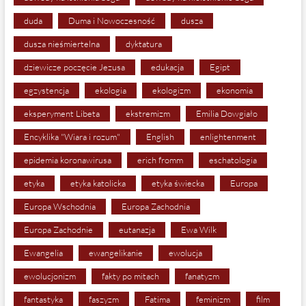
duda
Duma i Nowoczesność
dusza
dusza nieśmiertelna
dyktatura
dziewicze poczęcie Jezusa
edukacja
Egipt
egzystencja
ekologia
ekologizm
ekonomia
eksperyment Libeta
ekstremizm
Emilia Dowgiało
Encyklika "Wiara i rozum"
English
enlightenment
epidemia koronawirusa
erich fromm
eschatologia
etyka
etyka katolicka
etyka świecka
Europa
Europa Wschodnia
Europa Zachodnia
Europa Zachodnie
eutanazja
Ewa Wilk
Ewangelia
ewangelikanie
ewolucja
ewolucjonizm
fakty po mitach
fanatyzm
fantastyka
faszyzm
Fatima
feminizm
film