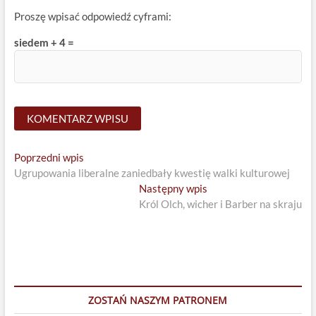
Proszę wpisać odpowiedź cyframi:
siedem + 4 =
Nawigacja
Previous
Poprzedni wpis
post:
Ugrupowania liberalne zaniedbały kwestię walki kulturowej
wpisu
Next
Następny wpis
post:
Król Olch, wicher i Barber na skraju
ZOSTAŃ NASZYM PATRONEM