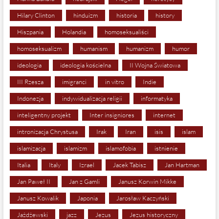
Hilary Clinton
hinduizm
historia
history
Hiszpania
Holandia
homoseksualiści
homoseksualizm
humanism
humanizm
humor
ideologia
ideologia kościelna
II Wojna Światowa
III Rzesza
imigranci
in vitro
Indie
Indonezja
indywidualizacja religii
informatyka
inteligentny projekt
Inter insigniores
internet
intronizacja Chrystusa
Irak
Iran
isis
islam
islamizacja
islamizm
islamofobia
istnienie
Italia
Italy
Izrael
Jacek Tabisz
Jan Hartman
Jan Paweł II
Jan z Gamli
Janusz Korwin Mikke
Janusz Kowalik
Japonia
Jarosław Kaczyński
Jażdżewski
jazz
Jezus
Jezus historyczny