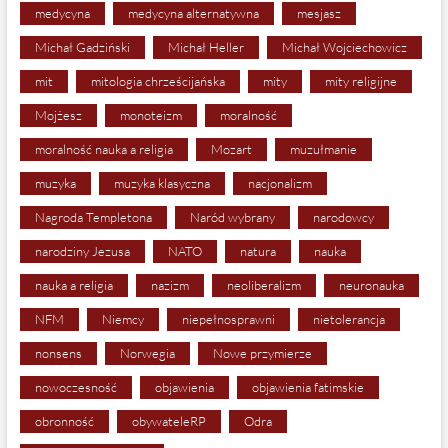
medycyna
medycyna alternatywna
mesjasz
Michał Gadziński
Michał Heller
Michał Wojciechowicz
mit
mitologia chrześcijańska
mity
mity religijne
Mojżesz
monoteizm
moralność
moralność nauka a religia
Mozart
muzułmanie
muzyka
muzyka klasyczna
nacjonalizm
Nagroda Templetona
Naród wybrany
narodowcy
narodziny Jezusa
NATO
natura
nauka
nauka a religia
nazizm
neoliberalizm
neuronauka
NFM
Niemcy
niepełnosprawni
nietolerancja
nonsens
Norwegia
Nowe przymierze
nowoczesność
objawienia
objawienia fatimskie
obronność
obywateleRP
Odra