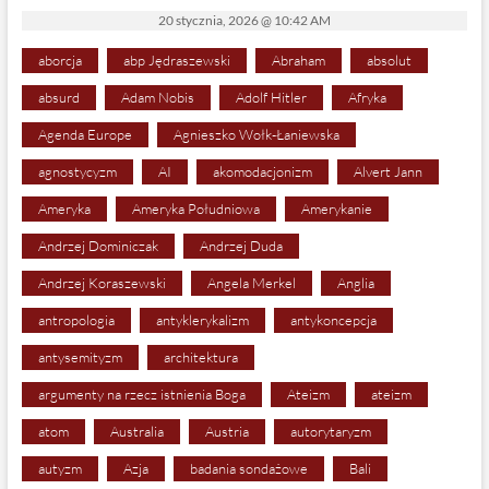
20 stycznia, 2026 @ 10:42 AM
aborcja
abp Jędraszewski
Abraham
absolut
absurd
Adam Nobis
Adolf Hitler
Afryka
Agenda Europe
Agnieszko Wołk-Łaniewska
agnostycyzm
AI
akomodacjonizm
Alvert Jann
Ameryka
Ameryka Południowa
Amerykanie
Andrzej Dominiczak
Andrzej Duda
Andrzej Koraszewski
Angela Merkel
Anglia
antropologia
antyklerykalizm
antykoncepcja
antysemityzm
architektura
argumenty na rzecz istnienia Boga
Ateizm
ateizm
atom
Australia
Austria
autorytaryzm
autyzm
Azja
badania sondażowe
Bali