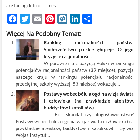
are facing difficult times.
F
T
E
Pi
W
Li
S
ac
w
m
nt
y
n
h
Więcej Na Podobny Temat:
e
itt
ail
er
k
k
ar
Ranking racjonalności państw:
b
er
es
o
e
e
Społeczeństwo polskie głupieje. O jego
o
t
p
dI
kryzysie racjonalności.
W porównaniu z pozycją Polski w rankingu
o
n
potencjałów racjonalności państw (39 miejsce), pozycja
k
naszego kraju w rankingu potencjału racjonalności
przeciętnej szkoły wyższej (53 miejsce) wskazuje…
Postawy wobec bólu a ogólna wizja świata
i człowieka (na przykładzie ateistów,
buddystów i katolików)
Ból- skandal czy błogosławieństwo?
Postawy wobec bólu a ogólna wizja świata i człowieka (na
przykładzie ateistów, buddystów i katolików) Sylwia
Wojas Instytut…