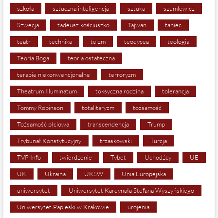
szkoła
sztuczna inteligencja
sztuka
szumlewicz
Szwecja
tadeusz kościuszko
Tajwan
taniec
teatr
technika
teizm
teodycea
teologia
Teoria Boga
teoria ostateczna
terapie niekonwencjonalne
terroryzm
Theatrum Illuminatum
toksyczna rodzina
tolerancja
Tommy Robinson
totalitaryzm
tożsamość
Tożsamość płciowa
transcendencja
Trump
Trybunał Konstytucyjny
trzaskowski
Turcja
TVP Info
twierdzenie
Tybet
Uchodźcy
UE
UK
Ukraina
UKSW
Unia Europejska
uniwersytet
Uniwersytet Kardynała Stefana Wyszyńskiego
Uniwersytet Papieski w Krakowie
urojenia