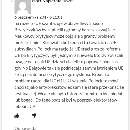
Piotr Napierała
pisze:
6 października 2017 o 11:01
na razie to UE szantażuje w obrzydliwy sposób
Brytyjczyków by zapłacili ogromny haracz za wyjście.
Naukowcy brytyjscy może boją się o granty problemy
może też mieć Kornwalia bo biedna i tu i ówdzie na UE
subsydiach. Pollock ma rację że UE traci głos za reformą
UE bo Brytyjczycy byli jednymi z niewielu którzy zwracali
uwagę na to jak UE działa i chcieli to poprawić podczas
gdy Np Belgowie tak się podniecają samym istnieniem UE
że są niezdolni do krytycznego myślenia. Brexit to
problem raczej dla UE niż UK i w sumie Pollock to mówi
chociaż jako antybreksitowiec sam się stara przekonać że
jest inaczej. Wcale nie było tak że za brexitem byli biedni
lub bogaci. Do tego podział był w poprzek elektoratów
labour i CP
Odpowiedz