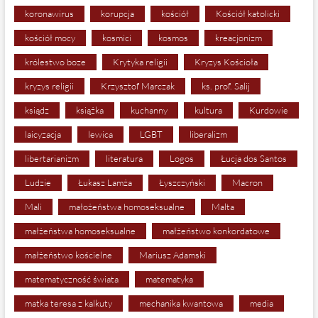
koronawirus
korupcja
kościół
Kościół katolicki
kościół mocy
kosmici
kosmos
kreacjonizm
królestwo boze
Krytyka religii
Kryzys Kościoła
kryzys religii
Krzysztof Marczak
ks. prof. Salij
ksiądz
książka
kuchanny
kultura
Kurdowie
laicyzacja
lewica
LGBT
liberalizm
libertarianizm
literatura
Logos
Łucja dos Santos
Ludzie
Łukasz Lamża
Łyszczyński
Macron
Mali
małożeństwa homoseksualne
Malta
małżeństwa homoseksualne
małżeństwo konkordatowe
małżeństwo kościelne
Mariusz Adamski
matematyczność świata
matematyka
matka teresa z kalkuty
mechanika kwantowa
media