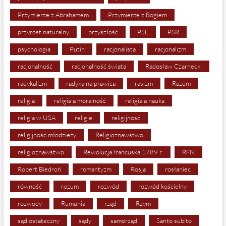
Przymierze z Abrahamem
Przymierze z Bogiem
przyrost naturalny
przyszłość
PSL
PSR
psychologia
Putin
racjonalista
racjonalizm
racjonalność
racjonalność świata
Radosław Czarnecki
radykalizm
radykalna prawica
rasizm
Razem
religia
religia a moralność
religia a nauka
religia w USA
religie
religijność
religijność młodzieży
Religioznawstwo
religioznawstwo
Rewolucja francuska 1789 r.
RFN
Robert Biedroń
romantyzm
Rosja
rosłaniec
równość
rozum
rozwód
rozwód kościelny
rozwody
Rumunia
rząd
Rzym
sąd ostateczny
sądy
samorząd
Santo subito