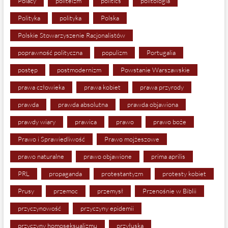
Polacy
politeizm
politics
politologia
Polityka
polityka
Polska
Polskie Stowarzyszenie Racjonalistów
poprawność polityczna
populizm
Portugalia
postęp
postmodernizm
Powstanie Warszawskie
prawa człowieka
prawa kobiet
prawa przyrody
prawda
prawda absolutna
prawda objawiona
prawdy wiary
prawica
prawo
prawo boże
Prawo i Sprawiedliwość
Prawo mojżeszowe
prawo naturalne
prawo objawione
prima aprilis
PRL
propaganda
protestantyzm
protesty kobiet
Prusy
przemoc
przemysł
Przenośnie w Biblii
przyczynowość
przyczyny epidemii
przyczyny homoseksualizmu
przyłuska