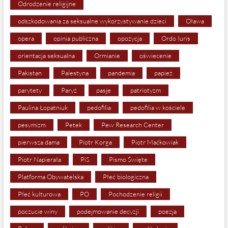
Odrodzenie religijne
odszkodowania za seksualne wykorzystywanie dzieci
Oława
opera
opinia publiczna
opozycja
Ordo Iuris
orientacja seksualna
Ormianie
oświecenie
Pakistan
Palestyna
pandemia
papież
parytety
Paryż
pasje
patriotyzm
Paulina Łopatniuk
pedofilia
pedofilia w kościele
pesymizm
Petek
Pew Research Center
pierwsza dama
Piotr Korga
Piotr Maćkowiak
Piotr Napierała
PiS
Pismo Święte
Platforma Obywatelska
Płeć biologiczna
Płeć kulturowa
PO
Pochodzenie religii
poczucie winy
podejmowanie decyzji
poezja