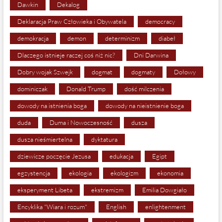
Dawkin
Dekalog
Deklaracja Praw Człowieka i Obywatela
democracy
demokracja
demon
determinizm
diabeł
Dlaczego istnieje raczej coś niż nic?
Dni Darwina
Dobry wojak Szwejk
dogmat
dogmaty
Dołowy
dominiczak
Donald Trump
dość milczenia
dowody na istnienia boga
dowody na nieistnienie boga
duda
Duma i Nowoczesność
dusza
dusza nieśmiertelna
dyktatura
dziewicze poczęcie Jezusa
edukacja
Egipt
egzystencja
ekologia
ekologizm
ekonomia
eksperyment Libeta
ekstremizm
Emilia Dowgiało
Encyklika "Wiara i rozum"
English
enlightenment