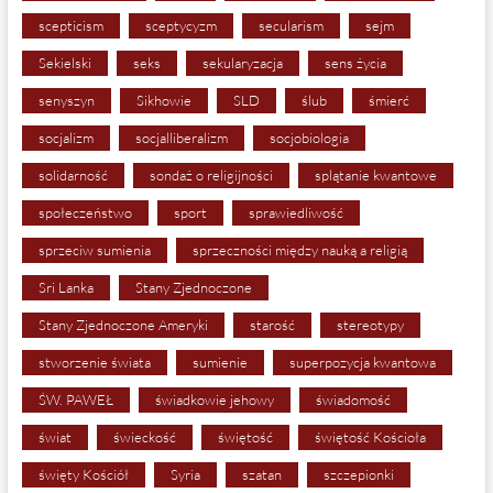
scepticism
sceptycyzm
secularism
sejm
Sekielski
seks
sekularyzacja
sens życia
senyszyn
Sikhowie
SLD
ślub
śmierć
socjalizm
socjalliberalizm
socjobiologia
solidarność
sondaż o religijności
splątanie kwantowe
społeczeństwo
sport
sprawiedliwość
sprzeciw sumienia
sprzeczności między nauką a religią
Sri Lanka
Stany Zjednoczone
Stany Zjednoczone Ameryki
starość
stereotypy
stworzenie świata
sumienie
superpozycja kwantowa
ŚW. PAWEŁ
świadkowie jehowy
świadomość
świat
świeckość
świętość
świętość Kościoła
święty Kościół
Syria
szatan
szczepionki