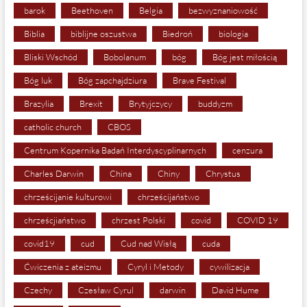
barok
Beethoven
Belgia
bezwyznaniowość
Biblia
biblijne oszustwa
Biedroń
biologia
Bliski Wschód
Bobolanum
bóg
Bóg jest miłością
Bóg luk
Bóg zapchajdziura
Brave Festival
Brazylia
Brexit
Brytyjczycy
buddyzm
catholic church
CBOS
Centrum Kopernika Badań Interdyscyplinarnych
cenzura
Charles Darwin
China
Chiny
Chrystus
chrześcijanie kulturowi
chrześcijaństwo
chrześcjiaństwo
chrzest Polski
covid
COVID 19
covid19
cud
Cud nad Wisłą
cuda
Ćwiczenia z ateizmu
Cyryl i Metody
cywilizacja
Czechy
Czesław Cyrul
darwin
David Hume