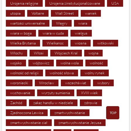
Urojenia religijne
Urojenia zinstytucjonalizowane
USA
utopia
Voltaire
Wall Street
waniek
wartości uniwersalne
Węgry
wiara
wiara w boga
wiara w cuda
wielgus
Wielka Brytania
Wielkanoc
wiosna
witkowski
Włochy
Włosi
Wojciech Kral
wojna
wojsko
wójtowicz
wolna wola
wolność
wolność od religii
wolność słowa
wolny rynek
woroniecki
Wrocław
wszechświat
wybory
wychowanie
wyrzuty sumienia
XVIII wiek
Zachód
zakaz handlu w niedziele
zdrowie
Zjednoczona Lewica
zmartwychwstanie
TOP
zmartwychwstanie ciał
zmartwychwstanie Jezusa