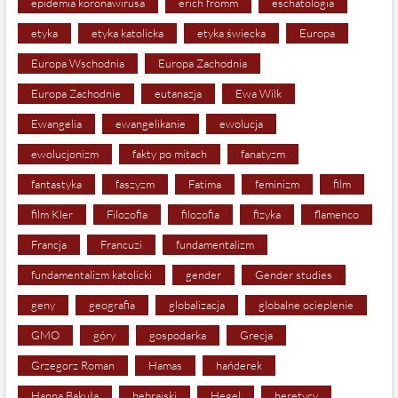
epidemia koronawirusa
erich fromm
eschatologia
etyka
etyka katolicka
etyka świecka
Europa
Europa Wschodnia
Europa Zachodnia
Europa Zachodnie
eutanazja
Ewa Wilk
Ewangelia
ewangelikanie
ewolucja
ewolucjonizm
fakty po mitach
fanatyzm
fantastyka
faszyzm
Fatima
feminizm
film
film Kler
Filozofia
filozofia
fizyka
flamenco
Francja
Francuzi
fundamentalizm
fundamentalizm katolicki
gender
Gender studies
geny
geografia
globalizacja
globalne ocieplenie
GMO
góry
gospodarka
Grecja
Grzegorz Roman
Hamas
hańderek
Hanna Bakuła
hebrajski
Hegel
heretycy