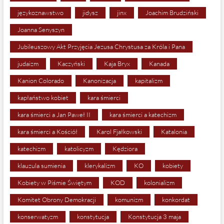
językoznawstwo
jidysz
jinx
Joachim Brudziński
Joanna Senyszyn
Jubileuszowy Akt Przyjęcia Jezusa Chrystusa za Króla i Pana
judaizm
Kaczyński
Kaja Bryx
Kanada
Kanion Colorado
Kanonizacja
kapitalizm
kapłaństwo kobiet
kara śmierci
kara śmierci a Jan Paweł II
kara śmierci a katechizm
kara śmierci a Kościół
Karol Fjałkowski
Katalonia
katechizm
katolicyzm
Kędziora
klauzula sumienia
klerykalizm
KO
kobiety
Kobiety w Piśmie Świętym
KOD
kolonializm
Komitet Obrony Demokracji
komunizm
konkordat
konserwatyzm
konstytucja
Konstytucja 3 maja