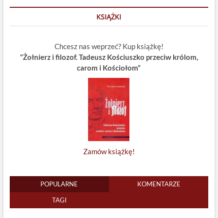
KSIĄŻKI
Chcesz nas weprzeć? Kup książkę!
"Żołnierz i filozof. Tadeusz Kościuszko przeciw królom,
carom i Kościołom”
Zamów książkę!
POPULARNE
KOMENTARZE
TAGI