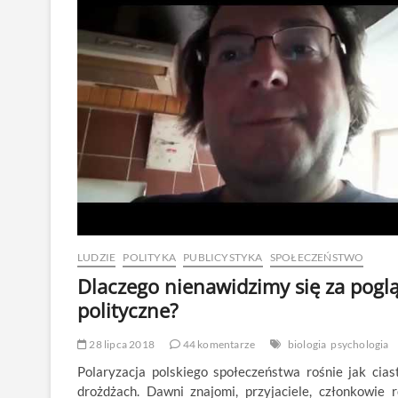
LUDZIE
POLITYKA
PUBLICYSTYKA
SPOŁECZEŃSTWO
Dlaczego nienawidzimy się za pogl
polityczne?
28 lipca 2018
44 komentarze
biologia
psychologia
Polaryzacja polskiego społeczeństwa rośnie jak cias
drożdżach. Dawni znajomi, przyjaciele, członkowie r