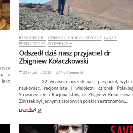
BEZ KATEGORII
CEREMONIE HUMANISTYCZNE
LUDZIE
PUBLICYSTYKA
WYDARZENIA
Odszedł dziś nasz przyjaciel dr
Zbigniew Kołaczkowski
zysy
23 września 2018
No Comments
tu z
 jako
22 września odszedł nasz przyjaciel, wybit
naukowiec, racjonalista i wieloletni członek Polskie
Stowarzyszenia Racjonalistów, dr Zbigniew Kołaczkowsk
Zbyszek był jednym z czołowych polskich astronomów,…
Odszedł
Czytaj dalej
dziś
nasz
przyjaciel
dr