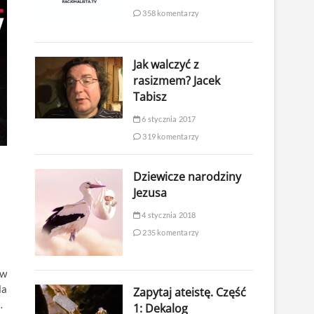
358 komentarzy
Jak walczyć z
rasizmem? Jacek
Tabisz
6 stycznia 2017
319 komentarzy
Dziewicze narodziny
Jezusa
4 stycznia 2018
235 komentarzy
 w
la
Zapytaj ateistę. Część
…
1: Dekalog