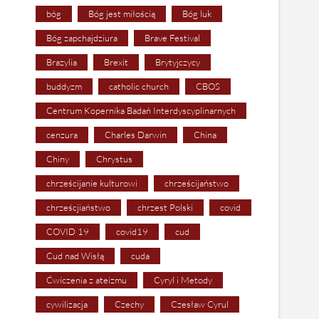
bóg
Bóg jest miłością
Bóg luk
Bóg zapchajdziura
Brave Festival
Brazylia
Brexit
Brytyjczycy
buddyzm
catholic church
CBOS
Centrum Kopernika Badań Interdyscyplinarnych
cenzura
Charles Darwin
China
Chiny
Chrystus
chrześcijanie kulturowi
chrześcijaństwo
chrześcjiaństwo
chrzest Polski
covid
COVID 19
covid19
cud
Cud nad Wisłą
cuda
Ćwiczenia z ateizmu
Cyryl i Metody
cywilizacja
Czechy
Czesław Cyrul