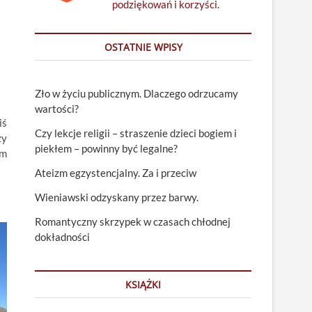
podziękowań i korzyści.
OSTATNIE WPISY
Zło w życiu publicznym. Dlaczego odrzucamy
wartości?
iś
Czy lekcje religii – straszenie dzieci bogiem i
zy
piekłem – powinny być legalne?
em
Ateizm egzystencjalny. Za i przeciw
Wieniawski odzyskany przez barwy.
Romantyczny skrzypek w czasach chłodnej
dokładności
KSIĄŻKI