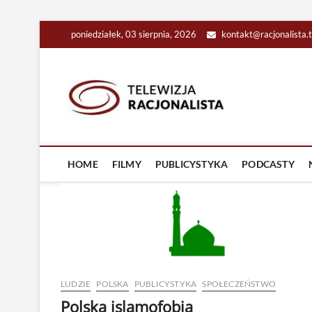
Skip
poniedziałek, 03 sierpnia, 2026
kontakt@racjonalista.
to
content
Racjona
RACJONALNA TELEW
HOME
FILMY
PUBLICYSTYKA
PODCASTY
LUDZIE
POLSKA
PUBLICYSTYKA
SPOŁECZEŃSTWO
Polska islamofobia