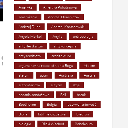
Ameryka
Ameryka Południowa
Amerykanie
Andrzej Dominiczak
Andrzej Duda
Andrzej Koraszewski
Angela Merkel
Anglia
antropologia
antyklerykalizm
antykoncepcja
antysemityzm
architektura
aj
 i
argumenty na rzecz istnienia Boga
Ateizm
ateizm
atom
Australia
Austria
autorytaryzm
autyzm
Azja
badania sondażowe
Bali
barok
Beethoven
Belgia
bezwyznaniowość
Biblia
biblijne oszustwa
Biedroń
biologia
Bliski Wschód
Bobolanum