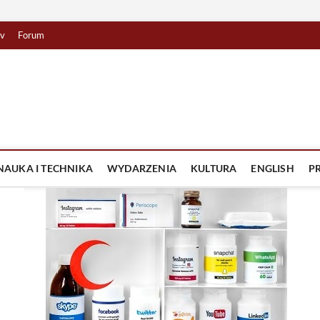
tv
Forum
lista TV
IZJA
NAUKA I TECHNIKA
WYDARZENIA
KULTURA
ENGLISH
P