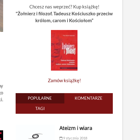
Chcesz nas weprzeć? Kup książkę!
"Żołnierz i filozof. Tadeusz Kościuszko przeciw
królom, carom i Kościołom”
Zamów książkę!
ny
go
POPULARNE
KOMENTARZE
i.
TAGI
Ateizm i wiara
9 stycznia 2018