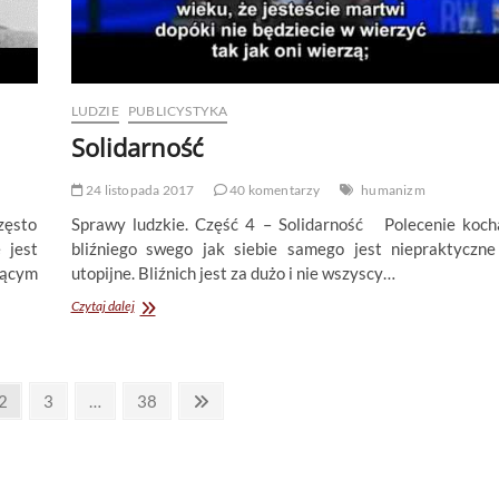
LUDZIE
PUBLICYSTYKA
Solidarność
24 listopada 2017
40 komentarzy
humanizm
zęsto
Sprawy ludzkie. Część 4 – Solidarność Polecenie koch
 jest
bliźniego swego jak siebie samego jest niepraktyczne
zącym
utopijne. Bliźnich jest za dużo i nie wszyscy…
Solidarność
Czytaj dalej
Page
Page
Page
Next
2
3
…
38
page