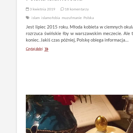
3 kwietnia 2019
18 komentarzy
islam
islamofobia
muzułmanie
Polska
Jest lipiec 2015 roku. Młoda kobieta w ciemnych okul
rozrzuca świńskie łby w warszawskim meczecie. Ale t
koniec. Jakiś czas później, Polskę obiega informacja…
Polska
Czytaj dalej
islamofobia