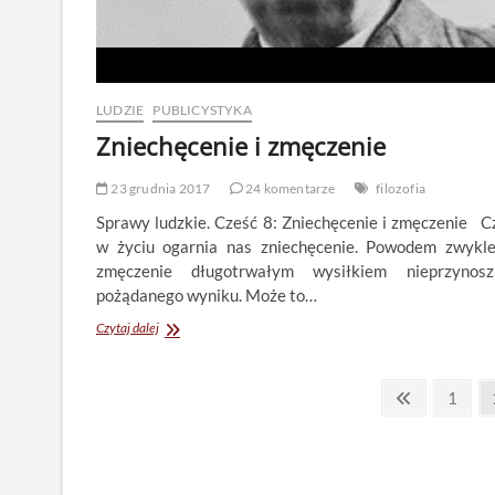
LUDZIE
PUBLICYSTYKA
Zniechęcenie i zmęczenie
23 grudnia 2017
24 komentarze
filozofia
Sprawy ludzkie. Cześć 8: Zniechęcenie i zmęczenie C
w życiu ogarnia nas zniechęcenie. Powodem zwykle
zmęczenie długotrwałym wysiłkiem nieprzynos
pożądanego wyniku. Może to…
Zniechęcenie
Czytaj dalej
i
zmęczenie
Stronicowanie
Previous
Page
1
page
wpisów