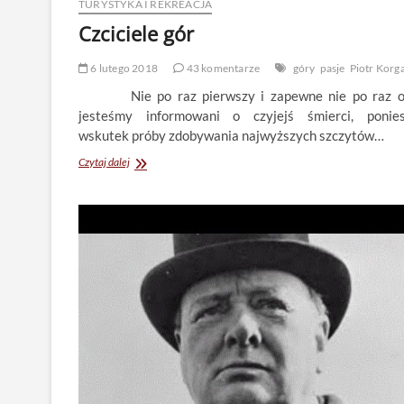
TURYSTYKA I REKREACJA
Czciciele gór
6 lutego 2018
43 komentarze
góry
pasje
Piotr Korg
Nie po raz pierwszy i zapewne nie po raz os
jesteśmy informowani o czyjejś śmierci, ponies
wskutek próby zdobywania najwyższych szczytów…
Czciciele
Czytaj dalej
gór