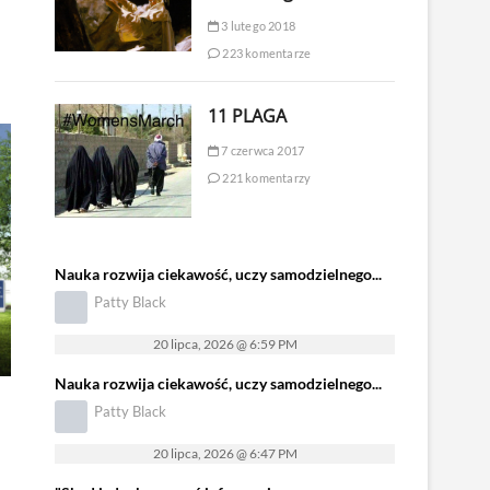
3 lutego 2018
223 komentarze
11 PLAGA
7 czerwca 2017
221 komentarzy
Nauka rozwija ciekawość, uczy samodzielnego...
Patty Black
20 lipca, 2026 @ 6:59 PM
Nauka rozwija ciekawość, uczy samodzielnego...
Patty Black
20 lipca, 2026 @ 6:47 PM