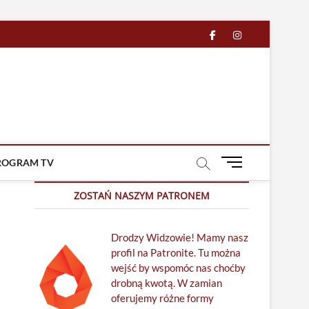
facebook
in
M
ROGRAM TV
e
n
ZOSTAŃ NASZYM PATRONEM
u
B
Drodzy Widzowie! Mamy nasz
u
profil na Patronite. Tu można
t
wejść by wspomóc nas choćby
t
drobną kwotą. W zamian
o
oferujemy różne formy
n