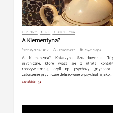
FEMINIZM
LUDZIE
PUBLICYSTYKA
A Klementyna?
22 stycznia 2019
2 komentarze
psychologia
A Klementyna? Katarzyna Szczerbowska: "Kry
psychiczne, które wiążą się z utratą kontak
rzeczywistością, czyli np. psychozy [psychoza
zaburzenie psychiczne definiowane w psychiatrii jako…
A
Czytaj dalej
Klementyna?