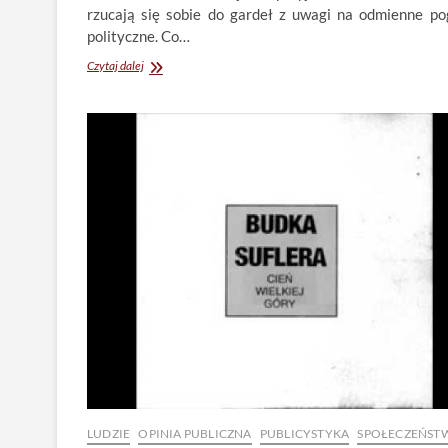
rzucają się sobie do gardeł z uwagi na odmienne po
polityczne. Co…
Dlaczego
Czytaj dalej
nienawidzimy
się
za
poglądy
polityczne?
LUDZIE
OPINIA PUBLICZNA
PUBLICYSTYKA
SPOŁECZEŃST