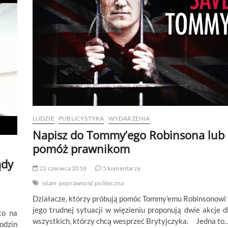
Zbigniew
Kołaczkowski
LUDZIE
PUBLICYSTYKA
WYDARZENIA
Napisz do Tommy’ego Robinsona lub
pomóż prawnikom
ądy
22 czerwca 2018
5 komentarzy
islam
poprawność polityczna
Działacze, którzy próbują pomóc Tommy’emu Robinsonowi
jego trudnej sytuacji w więzieniu proponują dwie akcje d
to na
wszystkich, którzy chcą wesprzeć Brytyjczyka. Jedna to
odzin