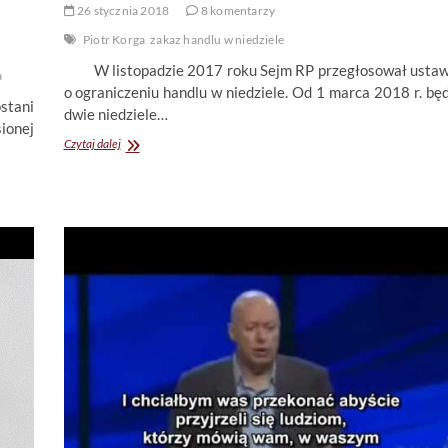
26 stycznia 2018
8 komentarzy
Piotr Korga
zakaz handlu w niedziele
W listopadzie 2017 roku Sejm RP przegłosował usta
a
o ograniczeniu handlu w niedziele. Od 1 marca 2018 r. bę
tani
dwie niedziele…
ionej
Grzeszny
Czytaj dalej
handel