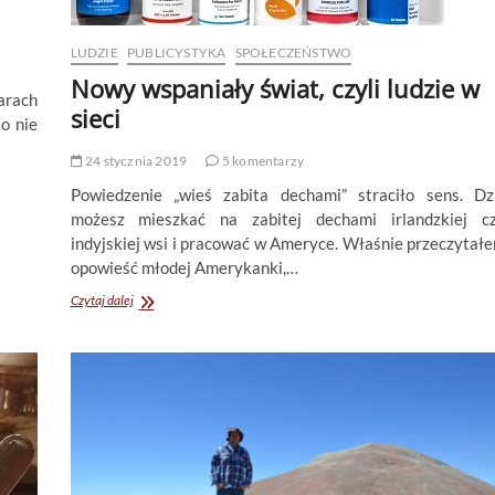
LUDZIE
PUBLICYSTYKA
SPOŁECZEŃSTWO
Nowy wspaniały świat, czyli ludzie w
arach
sieci
o nie
24 stycznia 2019
5 komentarzy
Powiedzenie „wieś zabita dechami” straciło sens. Dz
możesz mieszkać na zabitej dechami irlandzkiej c
indyjskiej wsi i pracować w Ameryce. Właśnie przeczytał
opowieść młodej Amerykanki,…
Nowy
Czytaj dalej
wspaniały
świat,
czyli
ludzie
w
sieci