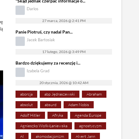
"Skąd jednak czerpać informacje o...
Darios
27 marca, 2026 @ 2:41 PM
wę
dą
Panie Piotruś, czy nadal Pan...
Jacek Bartosiak
17 lutego, 2026 @ 3:49 PM
Bardzo dziękujemy za recenzję i...
Izabela Grad
20 stycznia, 2026 @ 10:42 AM
aborcja
abp Jędraszewski
Abraham
absolut
absurd
Adam Nobis
Adolf Hitler
Afryka
Agenda Europe
Agnieszko Wołk-Łaniewska
agnostycyzm
AI
akomodacjonizm
Alvert Jann