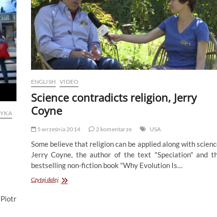
Rapakulina
(eng/pl)
ENGLISH
VIDEO
Science contradicts religion, Jerry
Coyne
TYKA
5 września 2014
2 komentarze
USA
Some believe that religion can be applied along with scienc
Jerry Coyne, the author of the text "Speciation" and t
bestselling non-fiction book "Why Evolution Is…
Science
Czytaj dalej
contradicts
religion,
iotr
Jerry
Coyne