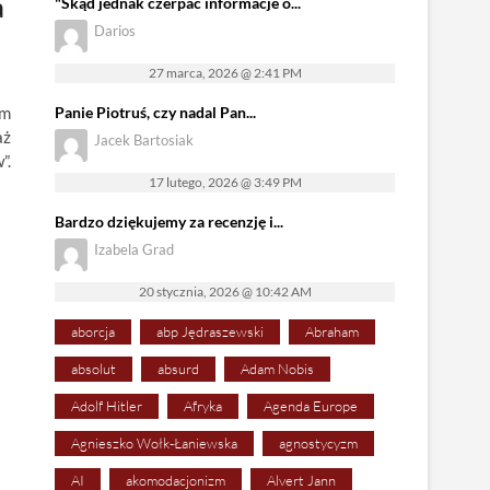
a
"Skąd jednak czerpać informacje o...
Darios
27 marca, 2026 @ 2:41 PM
im
Panie Piotruś, czy nadal Pan...
aż
Jacek Bartosiak
”.
17 lutego, 2026 @ 3:49 PM
Bardzo dziękujemy za recenzję i...
Izabela Grad
20 stycznia, 2026 @ 10:42 AM
aborcja
abp Jędraszewski
Abraham
absolut
absurd
Adam Nobis
Adolf Hitler
Afryka
Agenda Europe
Agnieszko Wołk-Łaniewska
agnostycyzm
AI
akomodacjonizm
Alvert Jann