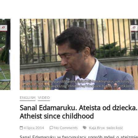
ENGLISH
VIDEO
Sanal Edamaruku. Ateista od dziecka.
Atheist since childhood
4 lipca 2014
No Comments
Kaja Bryx
świeckość
Sanal Edamaruku w fascynujący sposób mówi o ateizmie