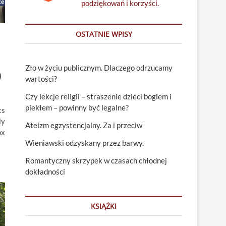
podziękowań i korzyści.
OSTATNIE WPISY
Zło w życiu publicznym. Dlaczego odrzucamy
)
wartości?
Czy lekcje religii – straszenie dzieci bogiem i
piekłem – powinny być legalne?
ts
ly
Ateizm egzystencjalny. Za i przeciw
ox
Wieniawski odzyskany przez barwy.
Romantyczny skrzypek w czasach chłodnej
dokładności
KSIĄŻKI