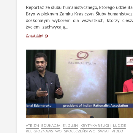
Reportaż ze ślubu humanistycznego, którego udzieliła
Bryx w pięknym Zamku Krasiczyn. Śluby humanistycz
doskonałym wyborem dla wszystkich, którzy ciesz
życiem i zachwycają…
Ślub
Czytaj dalej
humanistyczny
w
Pałacu
Krasiczyn.
Humanist
wedding
in
Krasiczyn
Castle
ATEIZM
EDUKACJA
ENGLISH
KRYTYKA RELIGII
LUDZIE
RELIGIOZNAWSTWO
SPOŁECZEŃSTWO
ŚWIAT
VIDEO