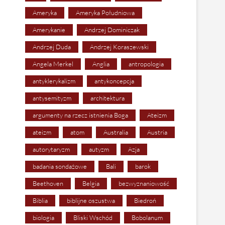
Ameryka
Ameryka Południowa
Amerykanie
Andrzej Dominiczak
Andrzej Duda
Andrzej Koraszewski
Angela Merkel
Anglia
antropologia
antyklerykalizm
antykoncepcja
antysemityzm
architektura
argumenty na rzecz istnienia Boga
Ateizm
ateizm
atom
Australia
Austria
autorytaryzm
autyzm
Azja
badania sondażowe
Bali
barok
Beethoven
Belgia
bezwyznaniowość
Biblia
biblijne oszustwa
Biedroń
biologia
Bliski Wschód
Bobolanum