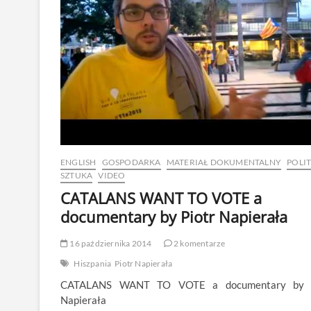
ENGLISH
GOSPODARKA
MATERIAŁ DOKUMENTALNY
POLI
SZTUKA
VIDEO
CATALANS WANT TO VOTE a
documentary by Piotr Napierała
16 października 2014
2 komentarze
Hiszpania
Piotr Napierała
CATALANS WANT TO VOTE a documentary by P
Napierała