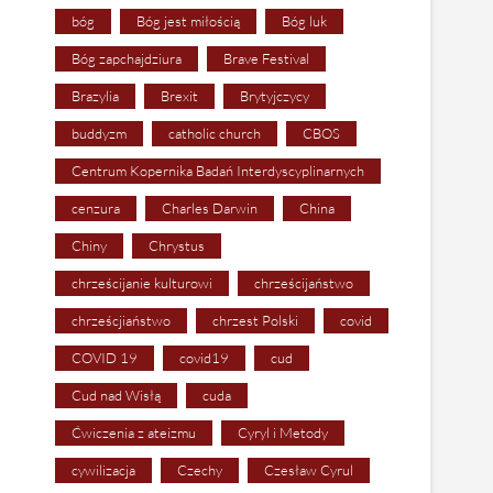
bóg
Bóg jest miłością
Bóg luk
Bóg zapchajdziura
Brave Festival
Brazylia
Brexit
Brytyjczycy
buddyzm
catholic church
CBOS
Centrum Kopernika Badań Interdyscyplinarnych
cenzura
Charles Darwin
China
Chiny
Chrystus
chrześcijanie kulturowi
chrześcijaństwo
chrześcjiaństwo
chrzest Polski
covid
COVID 19
covid19
cud
Cud nad Wisłą
cuda
Ćwiczenia z ateizmu
Cyryl i Metody
cywilizacja
Czechy
Czesław Cyrul