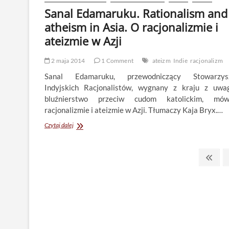
Sanal Edamaruku. Rationalism and
atheism in Asia. O racjonalizmie i
ateizmie w Azji
2 maja 2014
1 Comment
ateizm
Indie
racjonalizm
Sanal Edamaruku, przewodniczący Stowarzysz
Indyjskich Racjonalistów, wygnany z kraju z uwa
bluźnierstwo przeciw cudom katolickim, mó
racjonalizmie i ateizmie w Azji. Tłumaczy Kaja Bryx.…
Sanal
Czytaj dalej
Edamaruku.
Rationalism
Stronicowanie
and
Prev
atheism
page
wpisów
in
Asia.
O
racjonalizmie
i
ateizmie
w