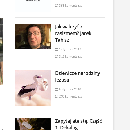
358 komentarzy
Jak walczyć z
rasizmem? Jacek
Tabisz
6 stycznia 2017
319 komentarzy
Dziewicze narodziny
Jezusa
4 stycznia 2018
235 komentarzy
Zapytaj ateistę. Część
1: Dekalog
 i