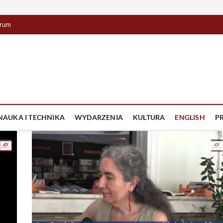
rum
lista TV
IZJA
NAUKA I TECHNIKA
WYDARZENIA
KULTURA
ENGLISH
P