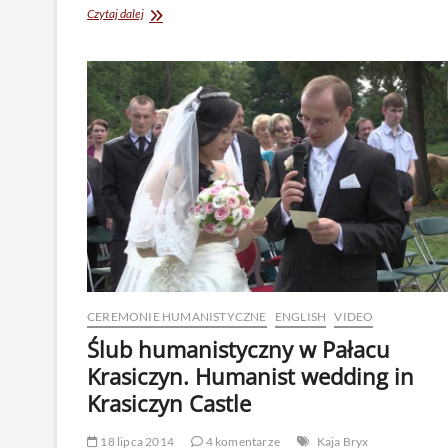
CATALANS
Czytaj dalej
WANT
TO
VOTE
a
documentary
by
Piotr
Napierała
CEREMONIE HUMANISTYCZNE
ENGLISH
VIDEO
Ślub humanistyczny w Pałacu
Krasiczyn. Humanist wedding in
Krasiczyn Castle
18 lipca 2014
4 komentarze
Kaja Bryx