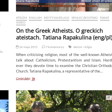
ATEIZM
ENGLISH
KRYTYKA RELIGII
SPOŁECZEŃSTWO
ŚWIAT
A
VIDEO
On the Greek Atheists. O greckich
ateistach. Tatiana Rapakulina (eng/pl
26 maja 2015
7 komentarzy
ateizm
religia
ła
When criticising religion, most of the well-known Atheis
talk about Catholicism, Protestantism and Islam. Hard
ever they devote time to examine the Christian Orthod
Church. Tatiana Rapakulina, a representative of the…
On
Czytaj dalej
the
Greek
Atheists.
O
greckich
ateistach.
Tatiana