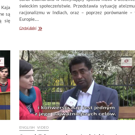
świeckim społeczeństwie. Przedstawia sytuację ateizmu
 Kaja
racjonalizmu w Indiach, oraz – poprzez porównanie –
ne są
Europie.…
ą się
Sanal
Czytaj dalej
Edamaruku.
Ateista
od
dziecka.
Atheist
since
childhood
ENGLISH
VIDEO