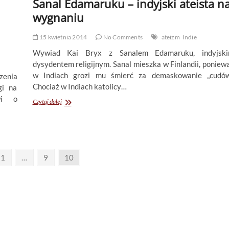
Sanal Edamaruku – indyjski ateista n
wygnaniu
15 kwietnia 2014
No Comments
ateizm
Indie
Wywiad Kai Bryx z Sanalem Edamaruku, indyjsk
dysydentem religijnym. Sanal mieszka w Finlandii, poniew
w Indiach grozi mu śmierć za demaskowanie „cudów
enia
Chociaż w Indiach katolicy…
gi na
wi o
Sanal
Czytaj dalej
Edamaruku
–
indyjski
ateista
na
ious
Page
Page
wygnaniu
Page
1
…
9
10