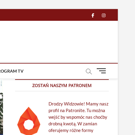
facebook
in
M
ROGRAM TV
e
n
ZOSTAŃ NASZYM PATRONEM
u
B
Drodzy Widzowie! Mamy nasz
u
profil na Patronite. Tu można
t
wejść by wspomóc nas choćby
t
drobną kwotą. W zamian
o
oferujemy różne formy
n