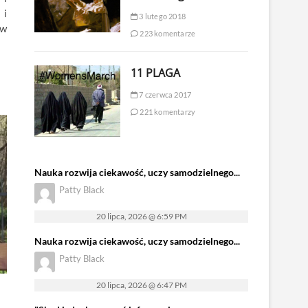
 i
3 lutego 2018
 w
223 komentarze
11 PLAGA
7 czerwca 2017
221 komentarzy
Nauka rozwija ciekawość, uczy samodzielnego...
Patty Black
20 lipca, 2026 @ 6:59 PM
Nauka rozwija ciekawość, uczy samodzielnego...
Patty Black
20 lipca, 2026 @ 6:47 PM