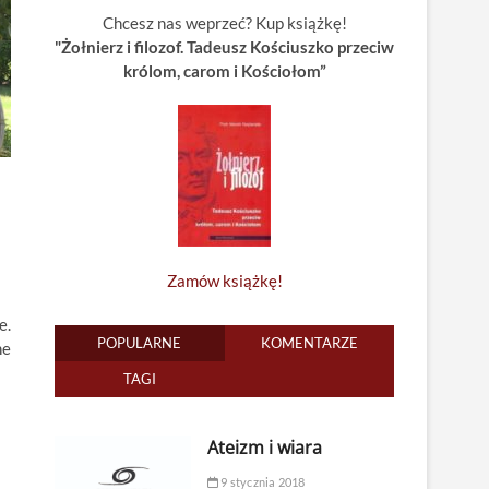
Chcesz nas weprzeć? Kup książkę!
"Żołnierz i filozof. Tadeusz Kościuszko przeciw
królom, carom i Kościołom”
Zamów książkę!
e.
POPULARNE
KOMENTARZE
he
TAGI
Ateizm i wiara
9 stycznia 2018