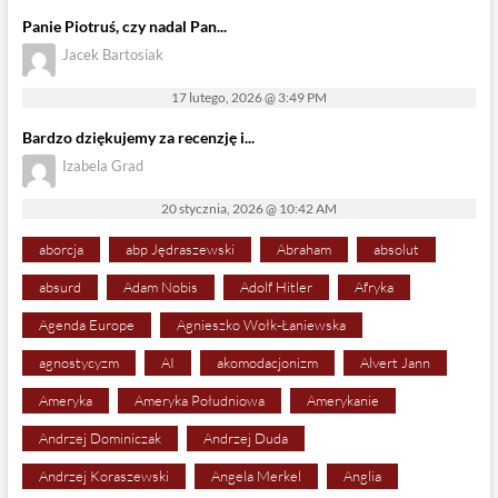
Panie Piotruś, czy nadal Pan...
Jacek Bartosiak
17 lutego, 2026 @ 3:49 PM
Bardzo dziękujemy za recenzję i...
Izabela Grad
20 stycznia, 2026 @ 10:42 AM
aborcja
abp Jędraszewski
Abraham
absolut
absurd
Adam Nobis
Adolf Hitler
Afryka
Agenda Europe
Agnieszko Wołk-Łaniewska
agnostycyzm
AI
akomodacjonizm
Alvert Jann
Ameryka
Ameryka Południowa
Amerykanie
Andrzej Dominiczak
Andrzej Duda
Andrzej Koraszewski
Angela Merkel
Anglia