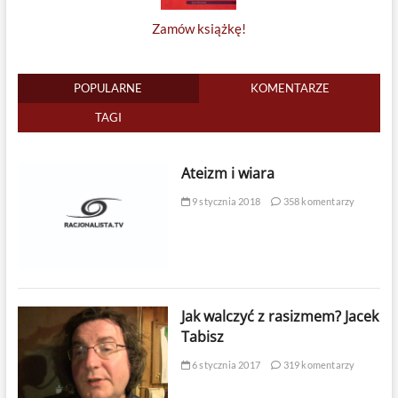
Zamów książkę!
POPULARNE
KOMENTARZE
TAGI
Ateizm i wiara
9 stycznia 2018
358 komentarzy
Jak walczyć z rasizmem? Jacek
Tabisz
6 stycznia 2017
319 komentarzy