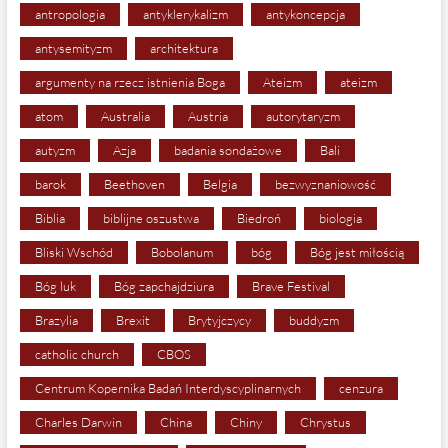
antropologia
antyklerykalizm
antykoncepcja
antysemityzm
architektura
argumenty na rzecz istnienia Boga
Ateizm
ateizm
atom
Australia
Austria
autorytaryzm
autyzm
Azja
badania sondażowe
Bali
barok
Beethoven
Belgia
bezwyznaniowość
Biblia
biblijne oszustwa
Biedroń
biologia
Bliski Wschód
Bobolanum
bóg
Bóg jest miłością
Bóg luk
Bóg zapchajdziura
Brave Festival
Brazylia
Brexit
Brytyjczycy
buddyzm
catholic church
CBOS
Centrum Kopernika Badań Interdyscyplinarnych
cenzura
Charles Darwin
China
Chiny
Chrystus