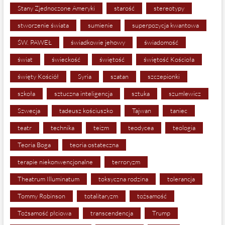
Stany Zjednoczone Ameryki
starość
stereotypy
stworzenie świata
sumienie
superpozycja kwantowa
ŚW. PAWEŁ
świadkowie jehowy
świadomość
świat
świeckość
świętość
świętość Kościoła
święty Kościół
Syria
szatan
szczepionki
szkoła
sztuczna inteligencja
sztuka
szumlewicz
Szwecja
tadeusz kościuszko
Tajwan
taniec
teatr
technika
teizm
teodycea
teologia
Teoria Boga
teoria ostateczna
terapie niekonwencjonalne
terroryzm
Theatrum Illuminatum
toksyczna rodzina
tolerancja
Tommy Robinson
totalitaryzm
tożsamość
Tożsamość płciowa
transcendencja
Trump