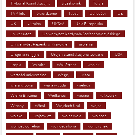
Trybunał Konstytucyjny
trzaskowski
Turcja
TVP Info
twierdzenie
Tybet
Uchodźcy
UE
UK
Ukraina
UKSW
Unia Europejska
uniwersytet
Uniwersytet Kardynała Stefana Wyszyńskiego
Uniwersytet Papieski w Krakowie
urojenia
Urojenia religijne
Urojenia zinstytucjonalizowane
USA
utopia
Voltaire
Wall Street
waniek
wartości uniwersalne
Węgry
wiara
wiara w boga
wiara w cuda
wielgus
Wielka Brytania
Wielkanoc
wiosna
witkowski
Włochy
Włosi
Wojciech Kral
wojna
wojsko
wójtowicz
wolna wola
wolność
wolność od religii
wolność słowa
wolny rynek