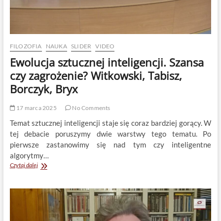
FILOZOFIA
NAUKA
SLIDER
VIDEO
Ewolucja sztucznej inteligencji. Szansa
czy zagrożenie? Witkowski, Tabisz,
Borczyk, Bryx
17 marca 2025
No Comments
Temat sztucznej inteligencji staje się coraz bardziej gorący. W
tej debacie poruszymy dwie warstwy tego tematu. Po
pierwsze zastanowimy się nad tym czy inteligentne
algorytmy…
Ewolucja
Czytaj dalej
sztucznej
inteligencji.
Szansa
czy
zagrożenie?
Witkowski,