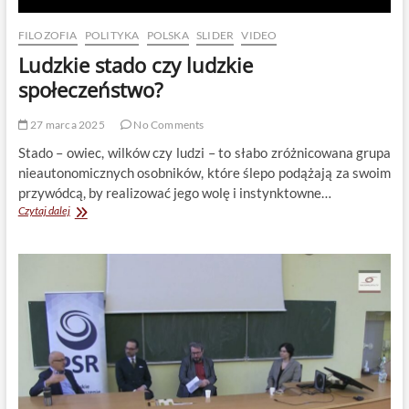
FILOZOFIA
POLITYKA
POLSKA
SLIDER
VIDEO
Ludzkie stado czy ludzkie
społeczeństwo?
27 marca 2025
No Comments
Stado – owiec, wilków czy ludzi – to słabo zróżnicowana grupa
nieautonomicznych osobników, które ślepo podążają za swoim
przywódcą, by realizować jego wolę i instynktowne…
Ludzkie
Czytaj dalej
stado
czy
ludzkie
społeczeństwo?