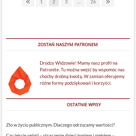
Stronicowanie
Previous
Page
Page
Page
Page
Next
1
2
3
…
26
page
page
wpisów
ZOSTAŃ NASZYM PATRONEM
Drodzy Widzowie! Mamy nasz profil na
Patronite. Tu można wejść by wspomóc nas
choćby drobną kwotą. W zamian oferujemy
różne formy podziękowań i korzyści.
OSTATNIE WPISY
Zło w życiu publicznym. Dlaczego odrzucamy wartości?
Czy lekcje religii – straszenie dzieci bogiem i piekłem –