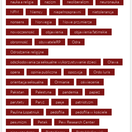
nauka a religia
nazizm
neoliberalizm
neuronauka
NFM
Niemcy
niepełnosprawni
nietolerancja
nonsens
Norwegia
Nowe przymierze
nowoczesność
objawienia
objawienia fatimskie
obronność
obywateleRP
Odra
Odrodzenie religijne
odszkodowania za seksualne wykorzystywanie dzieci
Oława
opera
opinia publiczna
opozycja
Ordo Iuris
orientacja seksualna
Ormianie
oświecenie
Pakistan
Palestyna
pandemia
papież
parytety
Paryż
pasje
patriotyzm
Paulina Łopatniuk
pedofilia
pedofilia w kościele
pesymizm
Petek
Pew Research Center