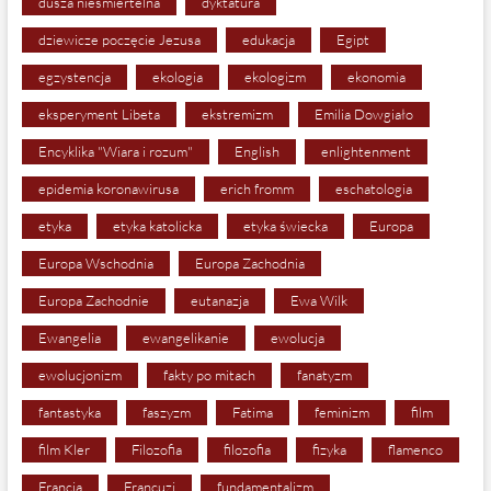
dusza nieśmiertelna
dyktatura
dziewicze poczęcie Jezusa
edukacja
Egipt
egzystencja
ekologia
ekologizm
ekonomia
eksperyment Libeta
ekstremizm
Emilia Dowgiało
Encyklika "Wiara i rozum"
English
enlightenment
epidemia koronawirusa
erich fromm
eschatologia
etyka
etyka katolicka
etyka świecka
Europa
Europa Wschodnia
Europa Zachodnia
Europa Zachodnie
eutanazja
Ewa Wilk
Ewangelia
ewangelikanie
ewolucja
ewolucjonizm
fakty po mitach
fanatyzm
fantastyka
faszyzm
Fatima
feminizm
film
film Kler
Filozofia
filozofia
fizyka
flamenco
Francja
Francuzi
fundamentalizm