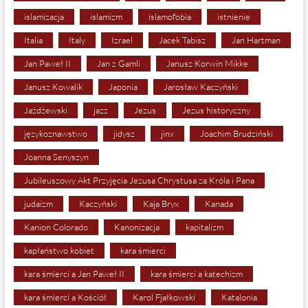
islamizacja
islamizm
islamofobia
istnienie
Italia
Italy
Izrael
Jacek Tabisz
Jan Hartman
Jan Paweł II
Jan z Gamli
Janusz Korwin Mikke
Janusz Kowalik
Japonia
Jarosław Kaczyński
Jażdżewski
jazz
Jezus
Jezus historyczny
językoznawstwo
jidysz
jinx
Joachim Brudziński
Joanna Senyszyn
Jubileuszowy Akt Przyjęcia Jezusa Chrystusa za Króla i Pana
judaizm
Kaczyński
Kaja Bryx
Kanada
Kanion Colorado
Kanonizacja
kapitalizm
kapłaństwo kobiet
kara śmierci
kara śmierci a Jan Paweł II
kara śmierci a katechizm
kara śmierci a Kościół
Karol Fjałkowski
Katalonia