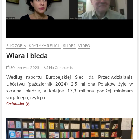
FILOZOFIA
KRYTYKA RELIGII
SLIDER
VIDEO
Wiara i bieda
30 czerwca 2025
No Comments
Według raportu Europejskiej Sieci ds. Przeciwdziałania
Ubóstwu (październik 2024) 2,5 miliona Polaków żyje w
skrajnej biedzie, a kolejne 17,3 miliona poniżej minimum
socjalnego, czyli po…
Wiara
Czytaj dalej
i
bieda