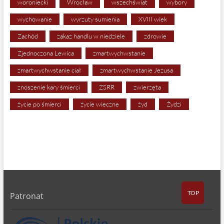
woroniecki
Wrocław
wszechświat
wybory
wychowanie
wyrzuty sumienia
XVIII wiek
Zachód
zakaz handlu w niedziele
zdrowie
Zjednoczona Lewica
zmartwychwstanie
zmartwychwstanie ciał
zmartwychwstanie Jezusa
znoszenie kary śmierci
ZSRR
zwierzęta
życie po śmierci
życie wieczne
żyd
Żydzi
TOP
Patronat