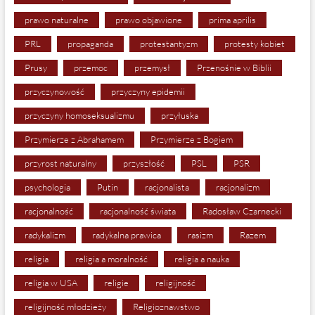
prawo naturalne
prawo objawione
prima aprilis
PRL
propaganda
protestantyzm
protesty kobiet
Prusy
przemoc
przemysł
Przenośnie w Biblii
przyczynowość
przyczyny epidemii
przyczyny homoseksualizmu
przyłuska
Przymierze z Abrahamem
Przymierze z Bogiem
przyrost naturalny
przyszłość
PSL
PSR
psychologia
Putin
racjonalista
racjonalizm
racjonalność
racjonalność świata
Radosław Czarnecki
radykalizm
radykalna prawica
rasizm
Razem
religia
religia a moralność
religia a nauka
religia w USA
religie
religijność
religijność młodzieży
Religioznawstwo