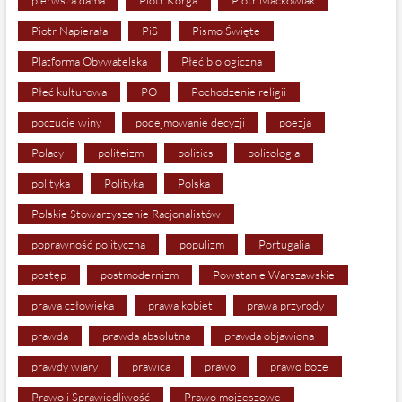
pierwsza dama
Piotr Korga
Piotr Maćkowiak
Piotr Napierała
PiS
Pismo Święte
Platforma Obywatelska
Płeć biologiczna
Płeć kulturowa
PO
Pochodzenie religii
poczucie winy
podejmowanie decyzji
poezja
Polacy
politeizm
politics
politologia
polityka
Polityka
Polska
Polskie Stowarzyszenie Racjonalistów
poprawność polityczna
populizm
Portugalia
postęp
postmodernizm
Powstanie Warszawskie
prawa człowieka
prawa kobiet
prawa przyrody
prawda
prawda absolutna
prawda objawiona
prawdy wiary
prawica
prawo
prawo boże
Prawo i Sprawiedliwość
Prawo mojżeszowe