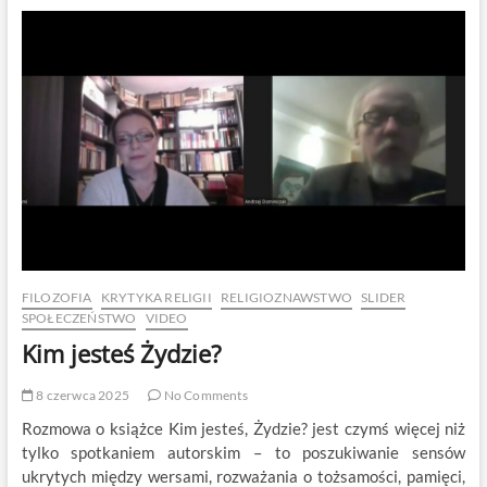
pytamy
o
sens?
FILOZOFIA
KRYTYKA RELIGII
RELIGIOZNAWSTWO
SLIDER
SPOŁECZEŃSTWO
VIDEO
Kim jesteś Żydzie?
8 czerwca 2025
No Comments
Rozmowa o książce Kim jesteś, Żydzie? jest czymś więcej niż
tylko spotkaniem autorskim – to poszukiwanie sensów
ukrytych między wersami, rozważania o tożsamości, pamięci,