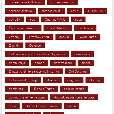
chrześcijanie kulturowi
chrześcijaństwo
chrześcjiaństwo
chrzest Polski
covid
COVID 19
covid19
cud
Cud nad Wisłą
cuda
Ćwiczenia z ateizmu
Cyryl i Metody
cywilizacja
Czechy
Czesław Cyrul
darwin
David Hume
Dawkin
Dekalog
Deklaracja Praw Człowieka i Obywatela
democracy
demokracja
demon
determinizm
diabeł
Dlaczego istnieje raczej coś niż nic?
Dni Darwina
Dobry wojak Szwejk
dogmat
dogmaty
Dołowy
dominiczak
Donald Trump
dość milczenia
dowody na istnienia boga
dowody na nieistnienie boga
duda
Duma i Nowoczesność
dusza