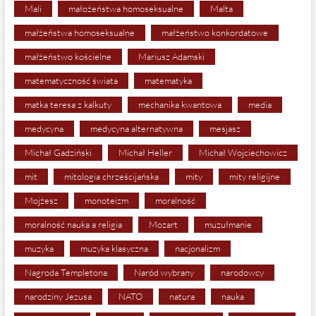
Mali
małożeństwa homoseksualne
Malta
małżeństwa homoseksualne
małżeństwo konkordatowe
małżeństwo kościelne
Mariusz Adamski
matematyczność świata
matematyka
matka teresa z kalkuty
mechanika kwantowa
media
medycyna
medycyna alternatywna
mesjasz
Michał Gadziński
Michał Heller
Michał Wojciechowicz
mit
mitologia chrześcijańska
mity
mity religijne
Mojżesz
monoteizm
moralność
moralność nauka a religia
Mozart
muzułmanie
muzyka
muzyka klasyczna
nacjonalizm
Nagroda Templetona
Naród wybrany
narodowcy
narodziny Jezusa
NATO
natura
nauka