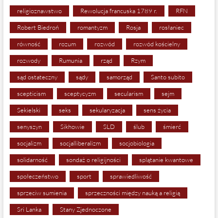
religioznawstwo
Rewolucja francuska 1789 r.
RFN
Robert Biedroń
romantyzm
Rosja
rosłaniec
równość
rozum
rozwód
rozwód kościelny
rozwody
Rumunia
rząd
Rzym
sąd ostateczny
sądy
samorząd
Santo subito
scepticism
sceptycyzm
secularism
sejm
Sekielski
seks
sekularyzacja
sens życia
senyszyn
Sikhowie
SLD
ślub
śmierć
socjalizm
socjalliberalizm
socjobiologia
solidarność
sondaż o religijności
splątanie kwantowe
społeczeństwo
sport
sprawiedliwość
sprzeciw sumienia
sprzeczności między nauką a religią
Sri Lanka
Stany Zjednoczone