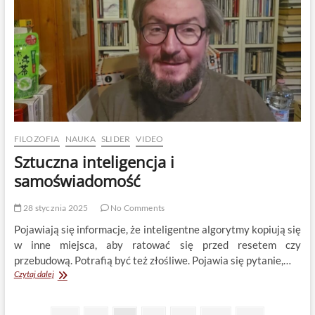
Tabisz,
Borczyk,
Bryx
FILOZOFIA
NAUKA
SLIDER
VIDEO
Sztuczna inteligencja i
samoświadomość
28 stycznia 2025
No Comments
Pojawiają się informacje, że inteligentne algorytmy kopiują się
w inne miejsca, aby ratować się przed resetem czy
przebudową. Potrafią być też złośliwe. Pojawia się pytanie,…
Sztuczna
Czytaj dalej
inteligencja
i
samoświadomość