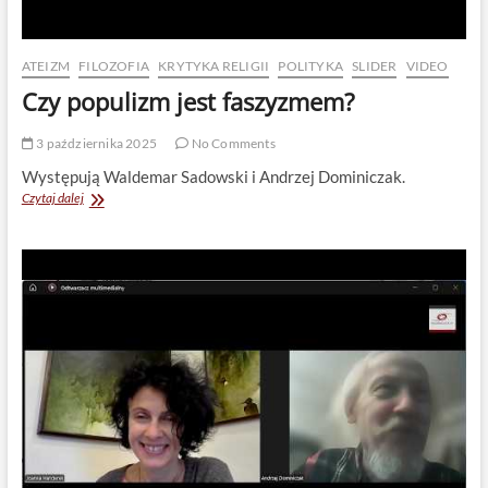
ATEIZM
FILOZOFIA
KRYTYKA RELIGII
POLITYKA
SLIDER
VIDEO
Czy populizm jest faszyzmem?
3 października 2025
No Comments
Występują Waldemar Sadowski i Andrzej Dominiczak.
Czy
Czytaj dalej
populizm
jest
faszyzmem?