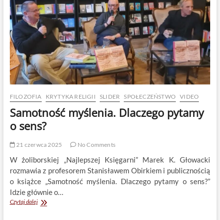
FILOZOFIA
KRYTYKA RELIGII
SLIDER
SPOŁECZEŃSTWO
VIDEO
Samotność myślenia. Dlaczego pytamy
o sens?
21 czerwca 2025
No Comments
W żoliborskiej „Najlepszej Księgarni” Marek K. Głowacki
rozmawia z profesorem Stanisławem Obirkiem i publicznością
o książce „Samotność myślenia. Dlaczego pytamy o sens?”
Idzie głównie o…
Samotność
Czytaj dalej
myślenia.
Dlaczego