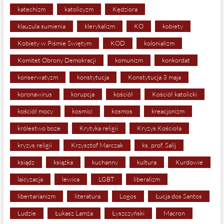
katechizm
katolicyzm
Kędziora
klauzula sumienia
klerykalizm
KO
kobiety
Kobiety w Piśmie Świętym
KOD
kolonializm
Komitet Obrony Demokracji
komunizm
konkordat
konserwatyzm
konstytucja
Konstytucja 3 maja
koronawirus
korupcja
kościół
Kościół katolicki
kościół mocy
kosmici
kosmos
kreacjonizm
królestwo boze
Krytyka religii
Kryzys Kościoła
kryzys religii
Krzysztof Marczak
ks. prof. Salij
ksiądz
książka
kuchanny
kultura
Kurdowie
laicyzacja
lewica
LGBT
liberalizm
libertarianizm
literatura
Logos
Łucja dos Santos
Ludzie
Łukasz Lamża
Łyszczyński
Macron