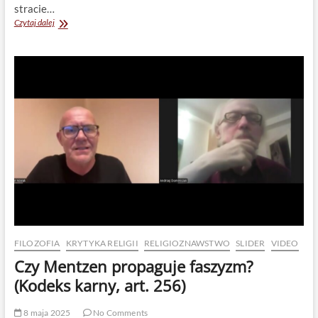
stracie…
Kim
Czytaj dalej
jesteś
Żydzie?
FILOZOFIA
KRYTYKA RELIGII
RELIGIOZNAWSTWO
SLIDER
VIDEO
Czy Mentzen propaguje faszyzm?
(Kodeks karny, art. 256)
8 maja 2025
No Comments