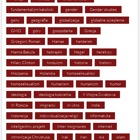
fundamentalizm katolicki
gender
Gender studies
geny
geografia
globalizacja
globalne ocieplenie
GMO
góry
gospodarka
Grecja
Grzegorz Roman
Hamas
hańderek
Hanna Bakuła
hebrajski
Hegel
heretycy
Hilary Clinton
hinduizm
historia
history
Hiszpania
Holandia
homoseksualiści
homoseksualizm
humanism
humanizm
humor
ideologia
ideologia kościelna
II Wojna Światowa
III Rzesza
imigranci
in vitro
Indie
Indonezja
indywidualizacja religii
informatyka
inteligentny projekt
Inter insigniores
internet
intronizacja Chrystusa
Irak
Iran
isis
islam