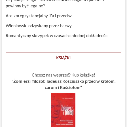
powinny być legalne?
Ateizm egzystencjalny. Za i przeciw
Wieniawski odzyskany przez barwy.
Romantyczny skrzypek w czasach chłodnej dokładności
KSIĄŻKI
Chcesz nas weprzeć? Kup książkę!
"Żołnierz i filozof. Tadeusz Kościuszko przeciw królom,
carom i Kościołom”