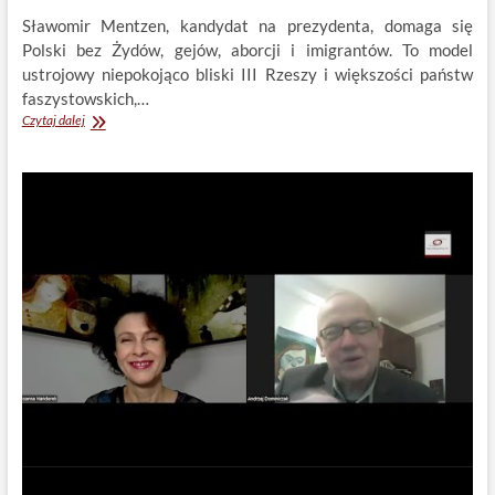
Sławomir Mentzen, kandydat na prezydenta, domaga się
Polski bez Żydów, gejów, aborcji i imigrantów. To model
ustrojowy niepokojąco bliski III Rzeszy i większości państw
faszystowskich,…
Czy
Czytaj dalej
Mentzen
propaguje
faszyzm?
(Kodeks
karny,
art.
256)