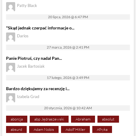
Patty Black
20 lipca, 2026 @ 6:47 PM
"Skąd jednak czerpać informacje o...
Darios
27 marca, 2026 @ 2:41 PM
Panie Piotruś, czy nadal Pan...
Jacek Bartosiak
17 lutego, 2026 @ 3:49 PM
Bardzo dziękujemy za recenzję i...
Izabela Grad
20 stycznia, 2026 @ 10:42 AM
aborcja
abp Jędraszewski
Abraham
absolut
absurd
Adam Nobis
Adolf Hitler
Afryka