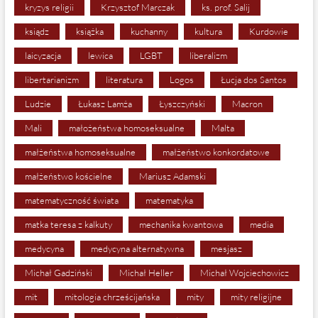
kryzys religii
Krzysztof Marczak
ks. prof. Salij
ksiądz
książka
kuchanny
kultura
Kurdowie
laicyzacja
lewica
LGBT
liberalizm
libertarianizm
literatura
Logos
Łucja dos Santos
Ludzie
Łukasz Lamża
Łyszczyński
Macron
Mali
małożeństwa homoseksualne
Malta
małżeństwa homoseksualne
małżeństwo konkordatowe
małżeństwo kościelne
Mariusz Adamski
matematyczność świata
matematyka
matka teresa z kalkuty
mechanika kwantowa
media
medycyna
medycyna alternatywna
mesjasz
Michał Gadziński
Michał Heller
Michał Wojciechowicz
mit
mitologia chrześcijańska
mity
mity religijne