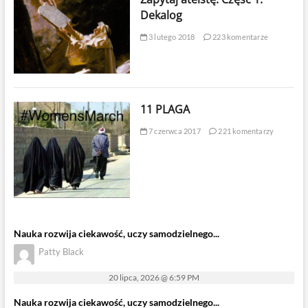
Dekalog
3 lutego 2018
223 komentarze
11 PLAGA
7 czerwca 2017
221 komentarzy
Nauka rozwija ciekawość, uczy samodzielnego...
Patty Black
20 lipca, 2026 @ 6:59 PM
Nauka rozwija ciekawość, uczy samodzielnego...