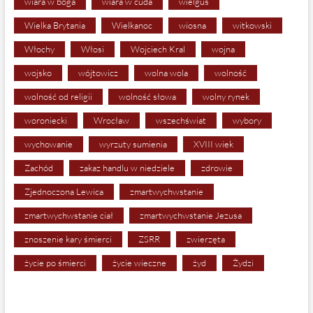
wiara w boga
wiara w cuda
wielgus
Wielka Brytania
Wielkanoc
wiosna
witkowski
Włochy
Włosi
Wojciech Kral
wojna
wojsko
wójtowicz
wolna wola
wolność
wolność od religii
wolność słowa
wolny rynek
woroniecki
Wrocław
wszechświat
wybory
wychowanie
wyrzuty sumienia
XVIII wiek
Zachód
zakaz handlu w niedziele
zdrowie
Zjednoczona Lewica
zmartwychwstanie
zmartwychwstanie ciał
zmartwychwstanie Jezusa
znoszenie kary śmierci
ZSRR
zwierzęta
życie po śmierci
życie wieczne
żyd
Żydzi