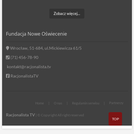
Zobacz więcej...
Fundacja Nowe Oświecenie
Wrocław, 51-684, ul.Mickiewicza 61/5
(71) 456-78-90
kontakt@racjonalista.tv
RacjonalistaTV
Partnerzy
Home
O nas
Regulamin serwisu
Racjonalista TV
| © Copyright All right reserved
TOP