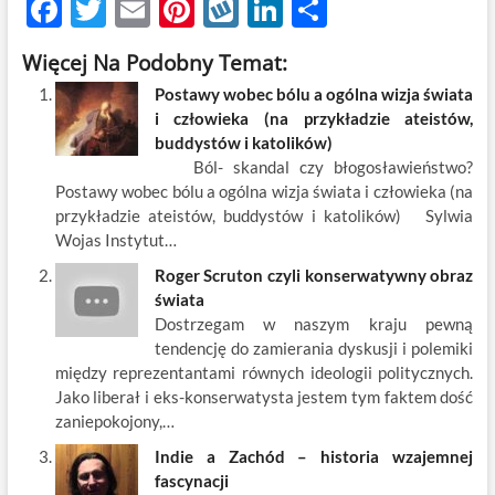
F
T
E
Pi
W
Li
S
ac
w
m
nt
y
n
h
Więcej Na Podobny Temat:
e
itt
ail
er
k
k
ar
Postawy wobec bólu a ogólna wizja świata
b
er
es
o
e
e
i człowieka (na przykładzie ateistów,
o
t
p
dI
buddystów i katolików)
Ból- skandal czy błogosławieństwo?
o
n
Postawy wobec bólu a ogólna wizja świata i człowieka (na
k
przykładzie ateistów, buddystów i katolików) Sylwia
Wojas Instytut…
Roger Scruton czyli konserwatywny obraz
świata
Dostrzegam w naszym kraju pewną
tendencję do zamierania dyskusji i polemiki
między reprezentantami równych ideologii politycznych.
Jako liberał i eks-konserwatysta jestem tym faktem dość
zaniepokojony,…
Indie a Zachód – historia wzajemnej
fascynacji