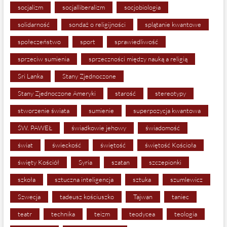
socjalizm
socjalliberalizm
socjobiologia
solidarność
sondaż o religijności
splątanie kwantowe
społeczeństwo
sport
sprawiedliwość
sprzeciw sumienia
sprzeczności między nauką a religią
Sri Lanka
Stany Zjednoczone
Stany Zjednoczone Ameryki
starość
stereotypy
stworzenie świata
sumienie
superpozycja kwantowa
ŚW. PAWEŁ
świadkowie jehowy
świadomość
świat
świeckość
świętość
świętość Kościoła
święty Kościół
Syria
szatan
szczepionki
szkoła
sztuczna inteligencja
sztuka
szumlewicz
Szwecja
tadeusz kościuszko
Tajwan
taniec
teatr
technika
teizm
teodycea
teologia