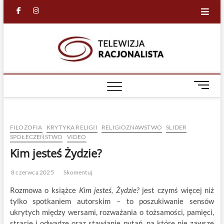
Skip
facebook
in
to
content
Racjona
RACJONALNA
TELEWIZJA
TV
M
e
n
u
FILOZOFIA
KRYTYKA RELIGII
RELIGIOZNAWSTWO
SLIDER
B
SPOŁECZEŃSTWO
VIDEO
u
Kim jesteś Żydzie?
t
t
o
8 czerwca 2025
Skomentuj
n
Rozmowa o książce
Kim jesteś, Żydzie?
jest czymś więcej niż
tylko spotkaniem autorskim – to poszukiwanie sensów
ukrytych między wersami, rozważania o tożsamości, pamięci,
stracie i odwadze oraz stawianie pytań, na które nie zawsze