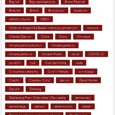
Bóg luk
Bóg zapchajdziura
Brave Festival
Brazylia
Brexit
Brytyjczycy
buddyzm
catholic church
CBOS
Centrum Kopernika Badań Interdyscyplinarnych
cenzura
Charles Darwin
China
Chiny
Chrystus
chrześcijanie kulturowi
chrześcijaństwo
chrześcjiaństwo
chrzest Polski
covid
COVID 19
covid19
cud
Cud nad Wisłą
cuda
Ćwiczenia z ateizmu
Cyryl i Metody
cywilizacja
Czechy
Czesław Cyrul
darwin
David Hume
Dawkin
Dekalog
Deklaracja Praw Człowieka i Obywatela
democracy
demokracja
demon
determinizm
diabeł