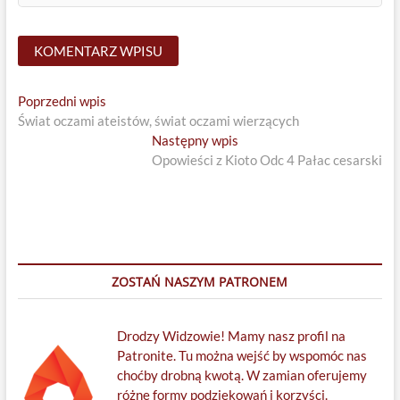
Nawigacja
Previous
Poprzedni wpis
post:
Świat oczami ateistów, świat oczami wierzących
wpisu
Next
Następny wpis
post:
Opowieści z Kioto Odc 4 Pałac cesarski
ZOSTAŃ NASZYM PATRONEM
Drodzy Widzowie! Mamy nasz profil na
Patronite. Tu można wejść by wspomóc nas
choćby drobną kwotą. W zamian oferujemy
różne formy podziękowań i korzyści.