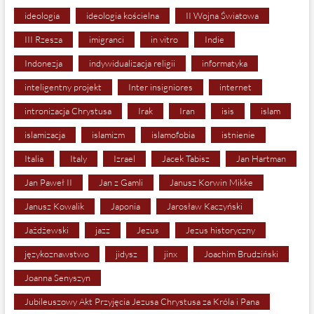
ideologia
ideologia kościelna
II Wojna Światowa
III Rzesza
imigranci
in vitro
Indie
Indonezja
indywidualizacja religii
informatyka
inteligentny projekt
Inter insigniores
internet
intronizacja Chrystusa
Irak
Iran
isis
islam
islamizacja
islamizm
islamofobia
istnienie
Italia
Italy
Izrael
Jacek Tabisz
Jan Hartman
Jan Paweł II
Jan z Gamli
Janusz Korwin Mikke
Janusz Kowalik
Japonia
Jarosław Kaczyński
Jażdżewski
jazz
Jezus
Jezus historyczny
językoznawstwo
jidysz
jinx
Joachim Brudziński
Joanna Senyszyn
Jubileuszowy Akt Przyjęcia Jezusa Chrystusa za Króla i Pana