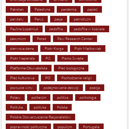
Pakistan
Palestyna
pandemia
papież
parytety
Paryż
pasje
patriotyzm
Paulina Łopatniuk
pedofilia
pedofilia w kościele
pesymizm
Petek
Pew Research Center
pierwsza dama
Piotr Korga
Piotr Maćkowiak
Piotr Napierała
PiS
Pismo Święte
Platforma Obywatelska
Płeć biologiczna
Płeć kulturowa
PO
Pochodzenie religii
poczucie winy
podejmowanie decyzji
poezja
Polacy
politeizm
politics
politologia
Polityka
polityka
Polska
Polskie Stowarzyszenie Racjonalistów
poprawność polityczna
populizm
Portugalia