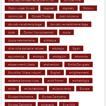
Dlaczego istnieje raczej coś niż nic?
Dni Darwina
Dobry wojak Szwejk
dogmat
dogmaty
Dołowy
dominiczak
Donald Trump
dość milczenia
dowody na istnienia boga
dowody na nieistnienie boga
duda
Duma i Nowoczesność
dusza
dusza nieśmiertelna
dyktatura
dziewicze poczęcie Jezusa
edukacja
Egipt
egzystencja
ekologia
ekologizm
ekonomia
eksperyment Libeta
ekstremizm
Emilia Dowgiało
Encyklika "Wiara i rozum"
English
enlightenment
epidemia koronawirusa
erich fromm
eschatologia
etyka
etyka katolicka
etyka świecka
Europa
Europa Wschodnia
Europa Zachodnia
Europa Zachodnie
eutanazja
Ewa Wilk