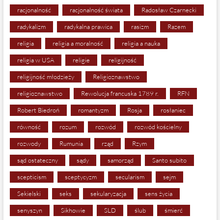
racjonalność
racjonalność świata
Radosław Czarnecki
radykalizm
radykalna prawica
rasizm
Razem
religia
religia a moralność
religia a nauka
religia w USA
religie
religijność
religijność młodzieży
Religioznawstwo
religioznawstwo
Rewolucja francuska 1789 r.
RFN
Robert Biedroń
romantyzm
Rosja
rosłaniec
równość
rozum
rozwód
rozwód kościelny
rozwody
Rumunia
rząd
Rzym
sąd ostateczny
sądy
samorząd
Santo subito
scepticism
sceptycyzm
secularism
sejm
Sekielski
seks
sekularyzacja
sens życia
senyszyn
Sikhowie
SLD
ślub
śmierć