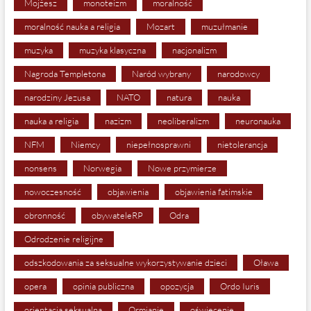
Mojżesz
monoteizm
moralność
moralność nauka a religia
Mozart
muzułmanie
muzyka
muzyka klasyczna
nacjonalizm
Nagroda Templetona
Naród wybrany
narodowcy
narodziny Jezusa
NATO
natura
nauka
nauka a religia
nazizm
neoliberalizm
neuronauka
NFM
Niemcy
niepełnosprawni
nietolerancja
nonsens
Norwegia
Nowe przymierze
nowoczesność
objawienia
objawienia fatimskie
obronność
obywateleRP
Odra
Odrodzenie religijne
odszkodowania za seksualne wykorzystywanie dzieci
Oława
opera
opinia publiczna
opozycja
Ordo Iuris
orientacja seksualna
Ormianie
oświecenie