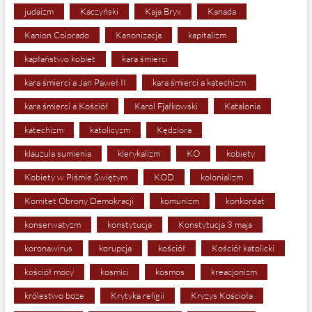
judaizm
Kaczyński
Kaja Bryx
Kanada
Kanion Colorado
Kanonizacja
kapitalizm
kapłaństwo kobiet
kara śmierci
kara śmierci a Jan Paweł II
kara śmierci a katechizm
kara śmierci a Kościół
Karol Fjałkowski
Katalonia
katechizm
katolicyzm
Kędziora
klauzula sumienia
klerykalizm
KO
kobiety
Kobiety w Piśmie Świętym
KOD
kolonializm
Komitet Obrony Demokracji
komunizm
konkordat
konserwatyzm
konstytucja
Konstytucja 3 maja
koronawirus
korupcja
kościół
Kościół katolicki
kościół mocy
kosmici
kosmos
kreacjonizm
królestwo boze
Krytyka religii
Kryzys Kościoła