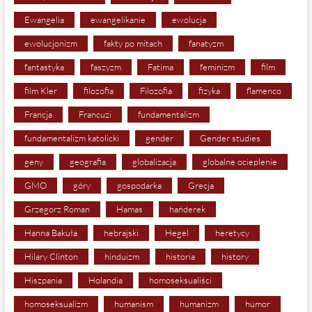
Ewangelia
ewangelikanie
ewolucja
ewolucjonizm
fakty po mitach
fanatyzm
fantastyka
faszyzm
Fatima
feminizm
film
film Kler
filozofia
Filozofia
fizyka
flamenco
Francja
Francuzi
fundamentalizm
fundamentalizm katolicki
gender
Gender studies
geny
geografia
globalizacja
globalne ocieplenie
GMO
góry
gospodarka
Grecja
Grzegorz Roman
Hamas
hańderek
Hanna Bakuła
hebrajski
Hegel
heretycy
Hilary Clinton
hinduizm
historia
history
Hiszpania
Holandia
homoseksualiści
homoseksualizm
humanism
humanizm
humor