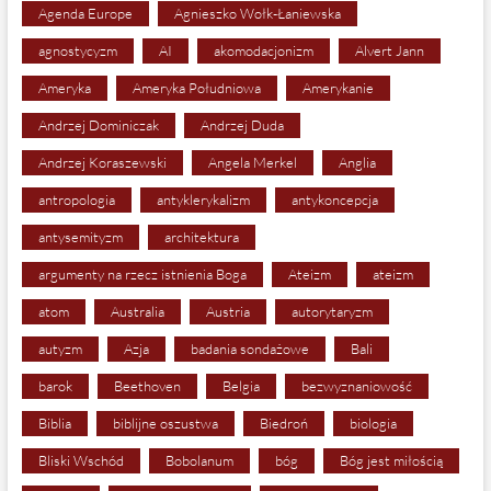
Agenda Europe
Agnieszko Wołk-Łaniewska
agnostycyzm
AI
akomodacjonizm
Alvert Jann
Ameryka
Ameryka Południowa
Amerykanie
Andrzej Dominiczak
Andrzej Duda
Andrzej Koraszewski
Angela Merkel
Anglia
antropologia
antyklerykalizm
antykoncepcja
antysemityzm
architektura
argumenty na rzecz istnienia Boga
Ateizm
ateizm
atom
Australia
Austria
autorytaryzm
autyzm
Azja
badania sondażowe
Bali
barok
Beethoven
Belgia
bezwyznaniowość
Biblia
biblijne oszustwa
Biedroń
biologia
Bliski Wschód
Bobolanum
bóg
Bóg jest miłością