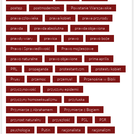
postęp
postmodernizm
Powstanie Warszawskie
prawa człowieka
prawa kobiet
prawa przyrody
prawda
prawda absolutna
prawda objawiona
prawdy wiary
prawica
prawo
prawo boże
Prawo i Sprawiedliwość
Prawo mojżeszowe
prawo naturalne
prawo objawione
prima aprilis
PRL
propaganda
protestantyzm
protesty kobiet
Prusy
przemoc
przemysł
Przenośnie w Biblii
przyczynowość
przyczyny epidemii
przyczyny homoseksualizmu
przyłuska
Przymierze z Abrahamem
Przymierze z Bogiem
przyrost naturalny
przyszłość
PSL
PSR
psychologia
Putin
racjonalista
racjonalizm