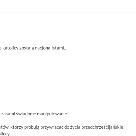
e katolicy zostają nacjonalistami…
– czasami świadome manipulowanie
tów, którzy próbują przywracać do życia przedchrześcijańskie
liccy