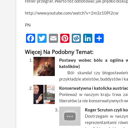
Hitler przegrał. Warto też odnotować jak prędko bisku
http://www.youtube.com/watch?v=2m3z10PI2cw
PN
F
T
E
Pi
W
Li
S
ac
w
m
nt
y
n
h
Więcej Na Podobny Temat:
e
itt
ail
er
k
k
ar
Postawy wobec bólu a ogólna wiz
b
er
es
o
e
e
katolików)
o
t
p
dI
Ból- skandal czy błogosławieńst
przykładzie ateistów, buddystów i k
o
n
Konserwatywna i katolicka austriac
k
Ponieważ w naszym kraju trwa zale
liberałów (a nie konserwatywnych wo
Roger Scruton czyli 
Dostrzegam w naszym 
reprezentantami równy