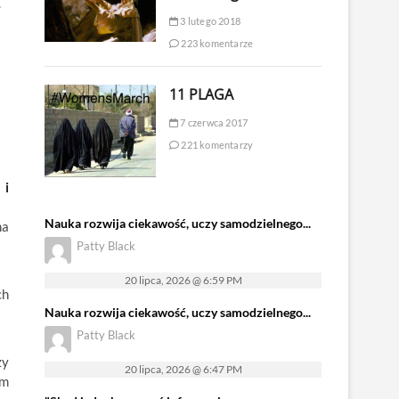
.
3 lutego 2018
223 komentarze
11 PLAGA
7 czerwca 2017
221 komentarzy
 i
Nauka rozwija ciekawość, uczy samodzielnego...
na
Patty Black
20 lipca, 2026 @ 6:59 PM
ch
Nauka rozwija ciekawość, uczy samodzielnego...
Patty Black
zy
20 lipca, 2026 @ 6:47 PM
em