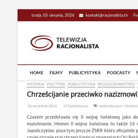
Skip
środa, 05 sierpnia, 2026
kontakt@racjonalista.tv
Fo
to
content
Racjona
RACJONALNA TELEW
HOME
FILMY
PUBLICYSTYKA
PODCASTY
HISTORIA
POLITYKA
PUBLICYSTYKA
RELIGIOZNAWSTWO
Chrześcijanie przeciwko nazizmowi
16 września 2016
17 komentarzy
autorytaryzm
chrześc
Czasem przedstawia się II wojnę światową jako dow
muzułmanie. Hmmm II wojna światowa to także 16 ml
Japończyków, poza tym jeszcze ZSRR który oficjalnie p
czyjej stronie stał chrześcijanin w zmaganiach Osi Ber