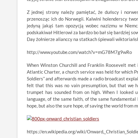
Z jednej strony należy pamiętać, że duńscy i norwe
przenosząc ich do Norwegii. Kalwini holenderscy twor
jedyną jakąś tam opozycją wobec nazizmu w Niemcze
podskakiwał Hitlerowi za bardzo bo bał się bardziej sow
Day żołnierze alianccy na statkach śpiewali wiktoriań
http://www.youtube.com/watch?v=mG78M7g9wRo
When Winston Churchill and Franklin Roosevelt met 
Atlantic Charter, a church service was held for which 
Soldiers” and afterwards made a radio broadcast explai
felt that this was no vain presumption, but that we h
trumpet has sounded from on high. When I looked u
language, of the same faith, of the same fundamental 
hope, but also the sure hope, of saving the world from
https://en.wikipedia.org/wiki/Onward,_Christian_Soldi