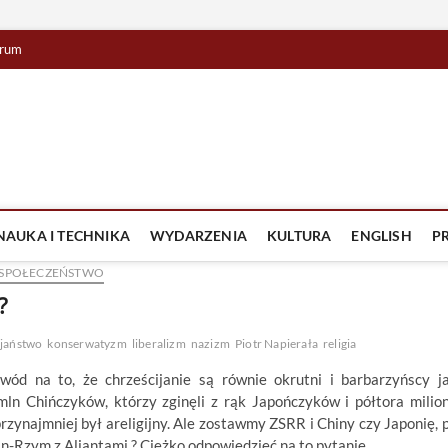
rum
lista TV
IZJA
NAUKA I TECHNIKA
WYDARZENIA
KULTURA
ENGLISH
P
SPOŁECZEŃSTWO
?
ijaństwo
konserwatyzm
liberalizm
nazizm
Piotr Napierała
religia
ód na to, że chrześcijanie są równie okrutni i barbarzyńscy j
n Chińczyków, którzy zginęli z rąk Japończyków i półtora milio
rzynajmniej był areligijny. Ale zostawmy ZSRR i Chiny czy Japonię, 
lin-Rzym z Aliantami ? Ciężko odpowiedzieć na to pytanie.