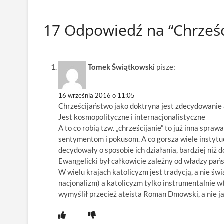
17 Odpowiedź na “Chrześc
Tomek Świątkowski
pisze:
16 września 2016 o 11:05
Chrześcijaństwo jako doktryna jest zdecydowanie 
Jest kosmopolityczne i internacjonalistyczne
A to co robią tzw. „chrześcijanie” to już inna spra
sentymentom i pokusom. A co gorsza wiele instytuc
decydowały o sposobie ich działania, bardziej niż 
Ewangelicki był całkowicie zależny od władzy pań
W wielu krajach katolicyzm jest tradycją, a nie św
nacjonalizm) a katolicyzm tylko instrumentalnie wt
wymyślił przecież ateista Roman Dmowski, a nie jak