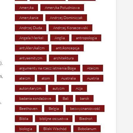
Ameryka
Ameryka Południowa
Amerykanie
Andrzej Dominiczak
Andrzej Duda
Andrzej Koraszewski
Angela Merkel
Anglia
antropologia
antyklerykalizm
antykoncepcja
antysemityzm
architektura
).
argumenty na rzecz istnienia Boga
Ateizm
m,
ateizm
atom
Australia
Austria
autorytaryzm
autyzm
Azja
badania sondażowe
Bali
barok
.
Beethoven
Belgia
bezwyznaniowość
Biblia
biblijne oszustwa
Biedroń
biologia
Bliski Wschód
Bobolanum