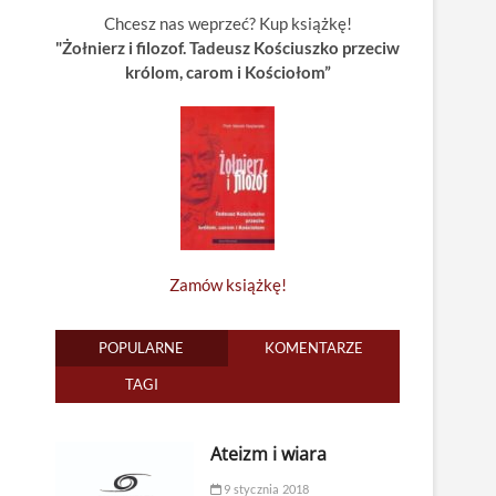
Chcesz nas weprzeć? Kup książkę!
"Żołnierz i filozof. Tadeusz Kościuszko przeciw
królom, carom i Kościołom”
Zamów książkę!
POPULARNE
KOMENTARZE
TAGI
Ateizm i wiara
9 stycznia 2018