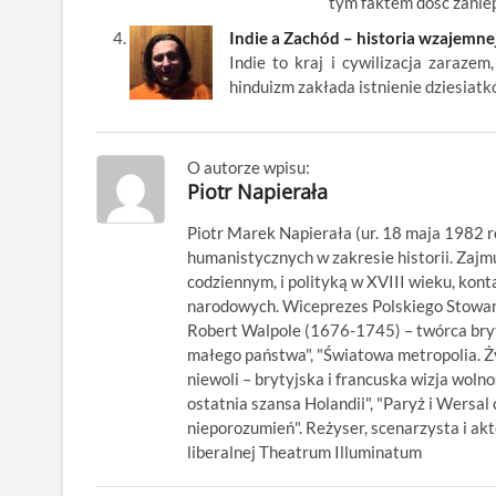
tym faktem dość zanie
Indie a Zachód – historia wzajemnej
Indie to kraj i cywilizacja zaraze
hinduizm zakłada istnienie dziesiat
O autorze wpisu:
Piotr Napierała
Piotr Marek Napierała (ur. 18 maja 1982 r
humanistycznych w zakresie historii. Zajm
codziennym, i polityką w XVIII wieku, kon
narodowych. Wiceprezes Polskiego Stowarz
Robert Walpole (1676-1745) – twórca bryty
małego państwa", "Światowa metropolia. Ży
niewoli – brytyjska i francuska wizja wolno
ostatnia szansa Holandii", "Paryż i Wersal 
nieporozumień". Reżyser, scenarzysta i ak
liberalnej Theatrum Illuminatum