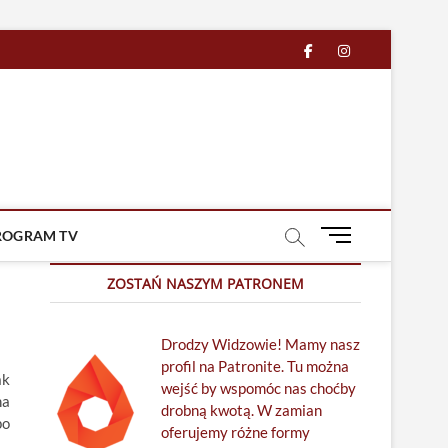
facebook
in
M
ROGRAM TV
e
n
ZOSTAŃ NASZYM PATRONEM
u
B
Drodzy Widzowie! Mamy nasz
u
profil na Patronite. Tu można
t
ak
wejść by wspomóc nas choćby
t
na
drobną kwotą. W zamian
o
po
oferujemy różne formy
n