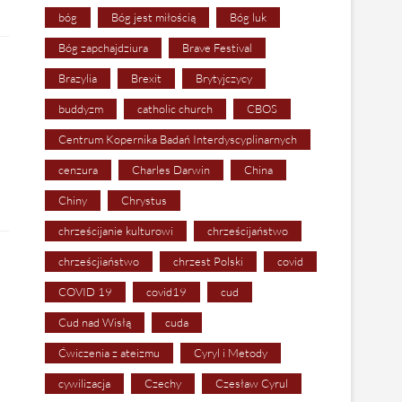
bóg
Bóg jest miłością
Bóg luk
Bóg zapchajdziura
Brave Festival
Brazylia
Brexit
Brytyjczycy
buddyzm
catholic church
CBOS
Centrum Kopernika Badań Interdyscyplinarnych
cenzura
Charles Darwin
China
Chiny
Chrystus
chrześcijanie kulturowi
chrześcijaństwo
chrześcjiaństwo
chrzest Polski
covid
COVID 19
covid19
cud
Cud nad Wisłą
cuda
Ćwiczenia z ateizmu
Cyryl i Metody
cywilizacja
Czechy
Czesław Cyrul