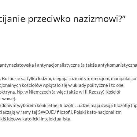
ijanie przeciwko nazizmowi?”
antynazistowska i antynacjonalistyczna (a także antykomunistyczna
wa. Bo ludzie są tylko ludźmi, ulegają rozmaitym emocjom, manipulacjo
jonalnych kościołów wplątało się w układy polityczne i to one
doktryna. Np. w Niemczech (a więc także w III Rzeszy) Kościół
stwowej.
iadomym wyborem konkretnej filozofii. Ludzie maja swoja filozofię (np
łaczają w ramy tej SWOJEJ filozofii. Polski kato-nacjonalizm
iś ideowy katolicki intelektualista.