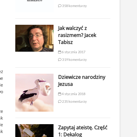
358 komentarzy
Jak walczyć z
rasizmem? Jacek
Tabisz
6 stycznia 2017
319 komentarzy
ez
Dziewicze narodziny
ne
Jezusa
ie
wo
4 stycznia 2018
235 komentarzy
że
ak
le
Zapytaj ateistę. Część
ak
1: Dekalog