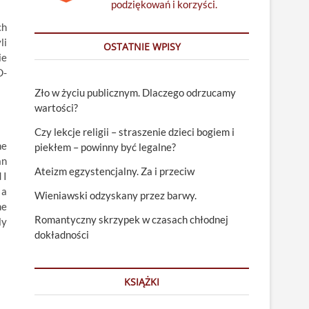
podziękowań i korzyści.
ch
li
OSTATNIE WPISY
ie
D-
Zło w życiu publicznym. Dlaczego odrzucamy
wartości?
Czy lekcje religii – straszenie dzieci bogiem i
he
piekłem – powinny być legalne?
an
Ateizm egzystencjalny. Za i przeciw
 I
 a
Wieniawski odzyskany przez barwy.
me
Romantyczny skrzypek w czasach chłodnej
ly
dokładności
KSIĄŻKI