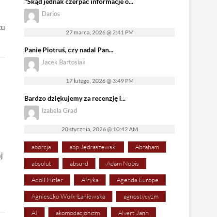
"Skąd jednak czerpać informacje o...
Darios
cu
27 marca, 2026 @ 2:41 PM
Panie Piotruś, czy nadal Pan...
Jacek Bartosiak
17 lutego, 2026 @ 3:49 PM
Bardzo dziękujemy za recenzję i...
Izabela Grad
20 stycznia, 2026 @ 10:42 AM
aborcja
abp Jędraszewski
Abraham
j
absolut
absurd
Adam Nobis
Adolf Hitler
Afryka
Agenda Europe
Agnieszko Wołk-Łaniewska
agnostycyzm
AI
akomodacjonizm
Alvert Jann