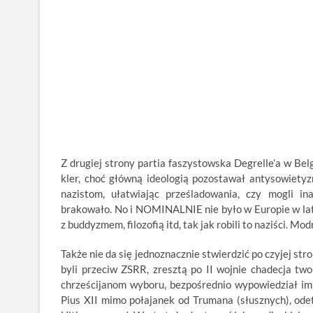
Z drugiej strony partia faszystowska Degrelle’a w Bel
kler, choć główną ideologią pozostawał antysowietyz
nazistom, ułatwiając prześladowania, czy mogli ina
brakowało. No i NOMINALNIE nie było w Europie w lata
z buddyzmem, filozofią itd, tak jak robili to naziści. Mo
Także nie da się jednoznacznie stwierdzić po czyjej stro
byli przeciw ZSRR, zresztą po II wojnie chadecja 
chrześcijanom wyboru, bezpośrednio wypowiedział im 
Pius XII mimo połajanek od Trumana (słusznych), odet