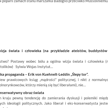
pi poparli zamach stanu marszałka Badoglio przeciwko Mussoliniemu
ja świata i człowieka (na przykładzie ateistów, buddystów
wo? Postawy wobec bólu a ogólna wizja świata i człowieka (
atolików) Sylwia Wojas Instytut…
ka propaganda – Erik von Kuehnelt-Leddin „Ślepy tor”.
w prawicowych ksiąg „mądrości” politycznej, i nikt z normalny
lnorynkowców, którzy mienią się być liberałami), nie…
konserwatywny obraz świata
kraju pewną tendencję do zamierania dyskusji i polemiki międ
ch ideologii politycznych. Jako liberał i eks-konserwatysta jest