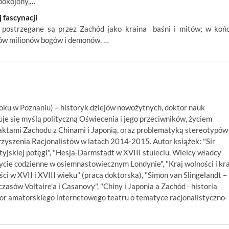
pokojony,…
 fascynacji
m, postrzegane są przez Zachód jako kraina baśni i mitów; w koń
ków milionów bogów i demonów. …
oku w Poznaniu) – historyk dziejów nowożytnych, doktor nauk
uje się myślą polityczną Oświecenia i jego przeciwników, życiem
taktami Zachodu z Chinami i Japonią, oraz problematyką stereotypów
yszenia Racjonalistów w latach 2014-2015. Autor książek: "Sir
jskiej potęgi", "Hesja-Darmstadt w XVIII stuleciu, Wielcy władcy
cie codzienne w osiemnastowiecznym Londynie", "Kraj wolności i kra
ści w XVII i XVIII wieku" (praca doktorska), "Simon van Slingelandt –
czasów Voltaire'a i Casanovy", "Chiny i Japonia a Zachód - historia
tor amatorskiego internetowego teatru o tematyce racjonalistyczno-