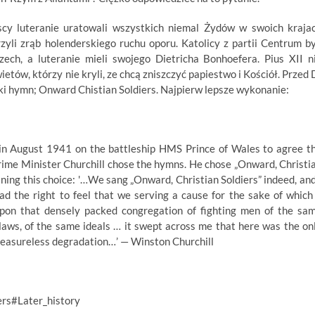
scy luteranie uratowali wszystkich niemal Żydów w swoich kraja
zyli zrąb holenderskiego ruchu oporu. Katolicy z partii Centrum by
ch, a luteranie mieli swojego Dietricha Bonhoefera. Pius XII n
ietów, którzy nie kryli, ze chcą zniszczyć papiestwo i Kościół. Przed 
ski hymn; Onward Chistian Soldiers. Najpierw lepsze wykonanie:
in August 1941 on the battleship HMS Prince of Wales to agree t
Prime Minister Churchill chose the hymns. He chose „Onward, Christi
ning this choice: '…We sang „Onward, Christian Soldiers” indeed, and
ad the right to feel that we serving a cause for the sake of which
pon that densely packed congregation of fighting men of the sa
laws, of the same ideals … it swept across me that here was the on
 measureless degradation…’ — Winston Churchill
ers#Later_history