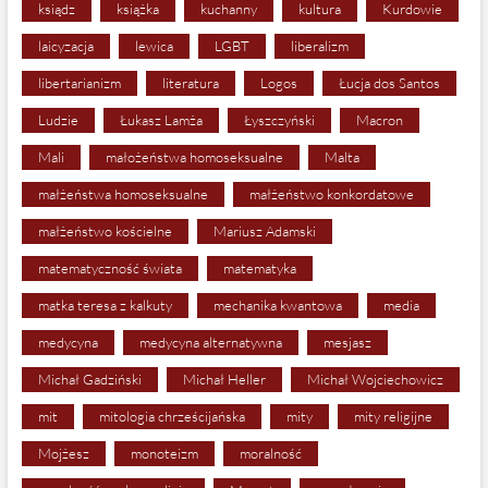
ksiądz
książka
kuchanny
kultura
Kurdowie
laicyzacja
lewica
LGBT
liberalizm
libertarianizm
literatura
Logos
Łucja dos Santos
Ludzie
Łukasz Lamża
Łyszczyński
Macron
Mali
małożeństwa homoseksualne
Malta
małżeństwa homoseksualne
małżeństwo konkordatowe
małżeństwo kościelne
Mariusz Adamski
matematyczność świata
matematyka
matka teresa z kalkuty
mechanika kwantowa
media
medycyna
medycyna alternatywna
mesjasz
Michał Gadziński
Michał Heller
Michał Wojciechowicz
mit
mitologia chrześcijańska
mity
mity religijne
Mojżesz
monoteizm
moralność