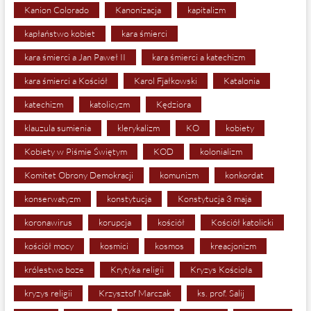
Kanion Colorado
Kanonizacja
kapitalizm
kapłaństwo kobiet
kara śmierci
kara śmierci a Jan Paweł II
kara śmierci a katechizm
kara śmierci a Kościół
Karol Fjałkowski
Katalonia
katechizm
katolicyzm
Kędziora
klauzula sumienia
klerykalizm
KO
kobiety
Kobiety w Piśmie Świętym
KOD
kolonializm
Komitet Obrony Demokracji
komunizm
konkordat
konserwatyzm
konstytucja
Konstytucja 3 maja
koronawirus
korupcja
kościół
Kościół katolicki
kościół mocy
kosmici
kosmos
kreacjonizm
królestwo boze
Krytyka religii
Kryzys Kościoła
kryzys religii
Krzysztof Marczak
ks. prof. Salij