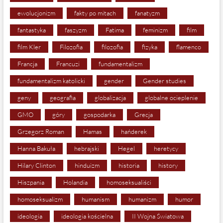
ewolucjonizm
fakty po mitach
fanatyzm
fantastyka
faszyzm
Fatima
feminizm
film
film Kler
Filozofia
filozofia
fizyka
flamenco
Francja
Francuzi
fundamentalizm
fundamentalizm katolicki
gender
Gender studies
geny
geografia
globalizacja
globalne ocieplenie
GMO
góry
gospodarka
Grecja
Grzegorz Roman
Hamas
hańderek
Hanna Bakuła
hebrajski
Hegel
heretycy
Hilary Clinton
hinduizm
historia
history
Hiszpania
Holandia
homoseksualiści
homoseksualizm
humanism
humanizm
humor
ideologia
ideologia kościelna
II Wojna Światowa