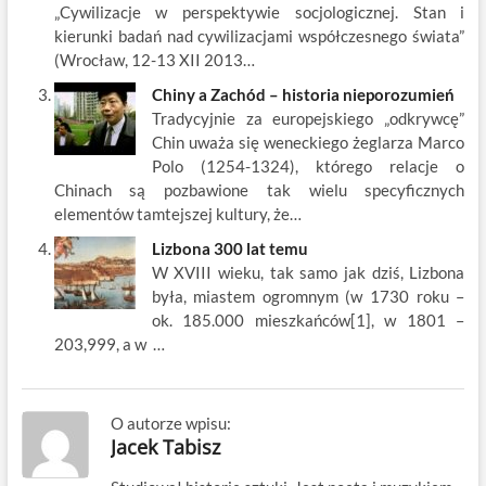
„Cywilizacje w perspektywie socjologicznej. Stan i
kierunki badań nad cywilizacjami współczesnego świata”
(Wrocław, 12-13 XII 2013…
Chiny a Zachód – historia nieporozumień
Tradycyjnie za europejskiego „odkrywcę”
Chin uważa się weneckiego żeglarza Marco
Polo (1254-1324), którego relacje o
Chinach są pozbawione tak wielu specyficznych
elementów tamtejszej kultury, że…
Lizbona 300 lat temu
W XVIII wieku, tak samo jak dziś, Lizbona
była, miastem ogromnym (w 1730 roku –
ok. 185.000 mieszkańców[1], w 1801 –
203,999, a w …
O autorze wpisu:
Jacek Tabisz