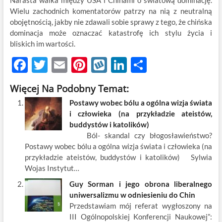
Narasta walka między USA i Chinami o światową dominację.
Wielu zachodnich komentatorów patrzy na nią z neutralną
obojętnością, jakby nie zdawali sobie sprawy z tego, że chińska
dominacja może oznaczać katastrofę ich stylu życia i
bliskich im wartości.
F
T
E
Pi
W
Li
S
ac
w
m
nt
y
n
h
Więcej Na Podobny Temat:
e
itt
ail
er
k
k
ar
Postawy wobec bólu a ogólna wizja świata
b
er
es
o
e
e
i człowieka (na przykładzie ateistów,
o
t
p
dI
buddystów i katolików)
Ból- skandal czy błogosławieństwo?
o
n
Postawy wobec bólu a ogólna wizja świata i człowieka (na
k
przykładzie ateistów, buddystów i katolików) Sylwia
Wojas Instytut…
Guy Sorman i jego obrona liberalnego
uniwersalizmu w odniesieniu do Chin
Przedstawiam mój referat wygłoszony na
III Ogólnopolskiej Konferencji Naukowej”: