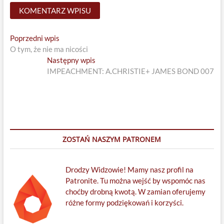
Nawigacja
Previous
Poprzedni wpis
post:
O tym, że nie ma nicości
wpisu
Next
Następny wpis
post:
IMPEACHMENT: A.CHRISTIE+ JAMES BOND 007
ZOSTAŃ NASZYM PATRONEM
Drodzy Widzowie! Mamy nasz profil na
Patronite. Tu można wejść by wspomóc nas
choćby drobną kwotą. W zamian oferujemy
różne formy podziękowań i korzyści.