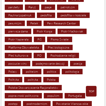
parytety
Paryż
pasje
patriotyzm
Paulina Łopatniuk
pedofilia
pedofilia w kościele
pesymizm
Petek
Pew Research Center
pierwsza dama
Piotr Korga
Piotr Maćkowiak
Piotr Napierała
PiS
Pismo Święte
Platforma Obywatelska
Płeć biologiczna
Płeć kulturowa
PO
Pochodzenie religii
poczucie winy
podejmowanie decyzji
poezja
Polacy
politeizm
politics
politologia
Polityka
polityka
Polska
Polskie Stowarzyszenie Racjonalistów
TOP
poprawność polityczna
populizm
Portugalia
postęp
postmodernizm
Powstanie Warszawskie