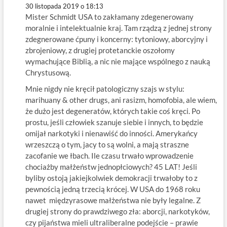
30 listopada 2019 o 18:13
Mister Schmidt USA to zakłamany zdegenerowany
moralnie i intelektualnie kraj. Tam rządzą z jednej strony
zdegnerowane ćpuny i koncerny: tytoniowy, aborcyjny i
zbrojeniowy, z drugiej protetanckie oszołomy
wymachujące Biblią, a nic nie mające wspólnego z nauką
Chrystusową.
Mnie nigdy nie kręcił patologiczny szajs w stylu:
marihuany & other drugs, ani rasizm, homofobia, ale wiem,
że dużo jest degeneratów, których takie coś kręci. Po
prostu, jeśli człowiek szanuje siebie i innych, to będzie
omijał narkotyki i nienawiść do inności. Amerykańcy
wrzeszczą o tym, jacy to są wolni, a mają straszne
zacofanie we łbach. Ile czasu trwało wprowadzenie
chociażby małżeństw jednopłciowych? 45 LAT! Jeśli
byliby ostoją jakiejkolwiek demokracji trwałoby to z
pewnością jedną trzecią krócej. W USA do 1968 roku
nawet międzyrasowe małżeństwa nie były legalne. Z
drugiej strony do prawdziwego zła: aborcji, narkotyków,
czy pijaństwa mieli ultraliberalne podejście – prawie