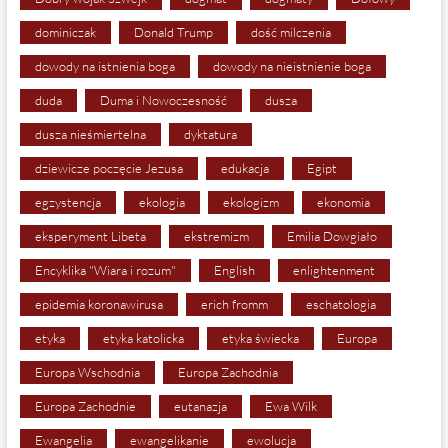
dominiczak
Donald Trump
dość milczenia
dowody na istnienia boga
dowody na nieistnienie boga
duda
Duma i Nowoczesność
dusza
dusza nieśmiertelna
dyktatura
dziewicze poczęcie Jezusa
edukacja
Egipt
egzystencja
ekologia
ekologizm
ekonomia
eksperyment Libeta
ekstremizm
Emilia Dowgiało
Encyklika "Wiara i rozum"
English
enlightenment
epidemia koronawirusa
erich fromm
eschatologia
etyka
etyka katolicka
etyka świecka
Europa
Europa Wschodnia
Europa Zachodnia
Europa Zachodnie
eutanazja
Ewa Wilk
Ewangelia
ewangelikanie
ewolucja