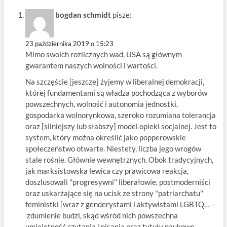
bogdan schmidt
pisze:
23 października 2019 o 15:23
Mimo swoich rozlicznych wad, USA są głównym
gwarantem naszych wolności i wartości.
Na szczęście [jeszcze] żyjemy w liberalnej demokracji,
której fundamentami są władza pochodząca z wyborów
powszechnych, wolność i autonomia jednostki,
gospodarka wolnorynkowa, szeroko rozumiana tolerancja
oraz [silniejszy lub słabszy] model opieki socjalnej. Jest to
system, który można określić jako popperowskie
społeczeństwo otwarte. Niestety, liczba jego wrogów
stale rośnie. Głównie wewnętrznych. Obok tradycyjnych,
jak marksistowska lewica czy prawicowa reakcja,
doszlusowali ''progresywni'' liberałowie, postmoderniści
oraz uskarżające się na ucisk ze strony ''patriarchatu''
feministki [wraz z genderystami i aktywistami LGBTQ… –
zdumienie budzi, skąd wśród nich powszechna
umiejętność czytania i pisania oraz tytuły naukowe –