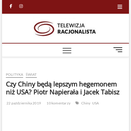
Skip
facebook
in
to
content
Racjona
RACJONALNA
TELEWIZJA
TV
M
e
n
u
POLITYKA
ŚWIAT
B
u
Czy Chiny będą lepszym hegemonem
t
niż USA? Piotr Napierała i Jacek Tabisz
t
o
22 października 2019
10 komentarzy
Chiny
USA
n