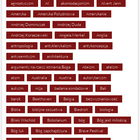
agnostycyzm
AI
akomodacjonizm
Alvert Jann
Ameryka
Ameryka Południowa
Amerykanie
Andrzej Dominiczak
Andrzej Duda
Andrzej Koraszewski
Angela Merkel
Anglia
antropologia
antyklerykalizm
antykoncepcja
antysemityzm
architektura
argumenty na rzecz istnienia Boga
Ateizm
ateizm
atom
Australia
Austria
autorytaryzm
autyzm
Azja
badania sondażowe
Bali
barok
Beethoven
Belgia
bezwyznaniowość
Biblia
biblijne oszustwa
Biedroń
biologia
Bliski Wschód
Bobolanum
bóg
Bóg jest miłością
Bóg luk
Bóg zapchajdziura
Brave Festival