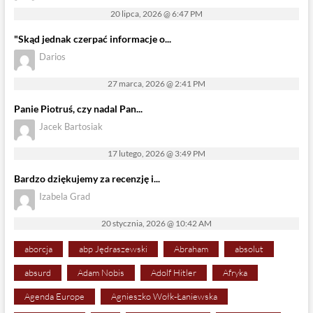
20 lipca, 2026 @ 6:47 PM
"Skąd jednak czerpać informacje o...
Darios
27 marca, 2026 @ 2:41 PM
Panie Piotruś, czy nadal Pan...
Jacek Bartosiak
17 lutego, 2026 @ 3:49 PM
Bardzo dziękujemy za recenzję i...
Izabela Grad
20 stycznia, 2026 @ 10:42 AM
aborcja
abp Jędraszewski
Abraham
absolut
absurd
Adam Nobis
Adolf Hitler
Afryka
Agenda Europe
Agnieszko Wołk-Łaniewska