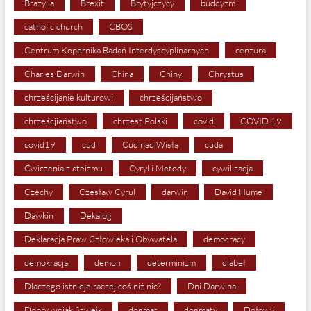
Brazylia
Brexit
Brytyjczycy
buddyzm
catholic church
CBOS
Centrum Kopernika Badań Interdyscyplinarnych
cenzura
Charles Darwin
China
Chiny
Chrystus
chrześcijanie kulturowi
chrześcijaństwo
chrześcjiaństwo
chrzest Polski
covid
COVID 19
covid19
cud
Cud nad Wisłą
cuda
Ćwiczenia z ateizmu
Cyryl i Metody
cywilizacja
Czechy
Czesław Cyrul
darwin
David Hume
Dawkin
Dekalog
Deklaracja Praw Człowieka i Obywatela
democracy
demokracja
demon
determinizm
diabeł
Dlaczego istnieje raczej coś niż nic?
Dni Darwina
Dobry wojak Szwejk
dogmat
dogmaty
Dołowy