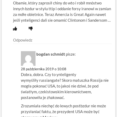
Obamie, który zaprosił chiny do wto i robił mnóstwo
innych bzdur w stylu ttip i oddanie forsy iranowi w zamian
za mdłe obietnice. Teraz Amercia is Great Again nawet
jeśli ynteligenci dali sie omamić Clintonom i Sandersom …
Odpowiedz
bogdan schmidt
pisze:
28 października 2019 o 10:08
Dobra, dobra. Czy to ynteligenty
wymyśliły russiangate? Skoro matuszka Rossija nie
mogła pokonać USA, to jakoś nie dziwi, że pod
światłym, czekistowskim kierownictwem,
postanowiła je zhakować.
Zrozumiała niechęć do lewych postbzdur nie może
przysłaniać faktu, że prezydent USA może być