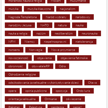
moralność nauka a religia
Mozart
muzułmanie
muzyka
muzyka klasyczna
nacjonalizm
Nagroda Templetona
Naród wybrany
narodowcy
narodziny Jezusa
NATO
natura
nauka
nauka a religia
nazizm
neoliberalizm
neuronauka
NFM
Niemcy
niepełnosprawni
nietolerancja
nonsens
Norwegia
Nowe przymierze
nowoczesność
objawienia
objawienia fatimskie
obronność
obywateleRP
Odra
Odrodzenie religijne
odszkodowania za seksualne wykorzystywanie dzieci
Oława
opera
opinia publiczna
opozycja
Ordo Iuris
orientacja seksualna
Ormianie
oświecenie
Pakistan
Palestyna
pandemia
papież