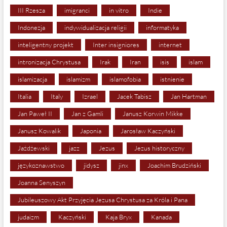
III Rzesza
imigranci
in vitro
Indie
Indonezja
indywidualizacja religii
informatyka
inteligentny projekt
Inter insigniores
internet
intronizacja Chrystusa
Irak
Iran
isis
islam
islamizacja
islamizm
islamofobia
istnienie
Italia
Italy
Izrael
Jacek Tabisz
Jan Hartman
Jan Paweł II
Jan z Gamli
Janusz Korwin Mikke
Janusz Kowalik
Japonia
Jarosław Kaczyński
Jażdżewski
jazz
Jezus
Jezus historyczny
językoznawstwo
jidysz
jinx
Joachim Brudziński
Joanna Senyszyn
Jubileuszowy Akt Przyjęcia Jezusa Chrystusa za Króla i Pana
judaizm
Kaczyński
Kaja Bryx
Kanada