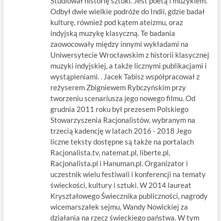
Studiował historię sztuki. Jest poetą i muzykiem.
Odbył dwie wielkie podróże do Indii, gdzie badał
kulturę, również pod kątem ateizmu, oraz
indyjską muzykę klasyczną. Te badania
zaowocowały między innymi wykładami na
Uniwersytecie Wrocławskim z historii klasycznej
muzyki indyjskiej, a także licznymi publikacjami i
wystąpieniami. . Jacek Tabisz współpracował z
reżyserem Zbigniewem Rybczyńskim przy
tworzeniu scenariusza jego nowego filmu. Od
grudnia 2011 roku był prezesem Polskiego
Stowarzyszenia Racjonalistów, wybranym na
trzecią kadencję w latach 2016 - 2018 Jego
liczne teksty dostępne są także na portalach
Racjonalista.tv, natemat.pl, liberte.pl,
Racjonalista.pl i Hanuman.pl. Organizator i
uczestnik wielu festiwali i konferencji na tematy
świeckości, kultury i sztuki. W 2014 laureat
Kryształowego Świecznika publiczności, nagrody
wicemarszałek sejmu, Wandy Nowickiej za
działania na rzecz świeckiego państwa. W tym