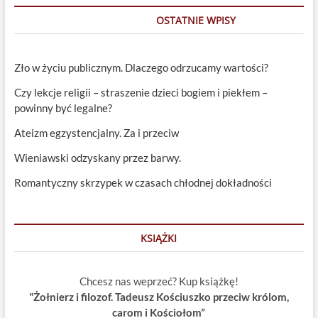
OSTATNIE WPISY
Zło w życiu publicznym. Dlaczego odrzucamy wartości?
Czy lekcje religii – straszenie dzieci bogiem i piekłem –
powinny być legalne?
Ateizm egzystencjalny. Za i przeciw
Wieniawski odzyskany przez barwy.
Romantyczny skrzypek w czasach chłodnej dokładności
KSIĄŻKI
Chcesz nas weprzeć? Kup książkę!
"Żołnierz i filozof. Tadeusz Kościuszko przeciw królom,
carom i Kościołom”