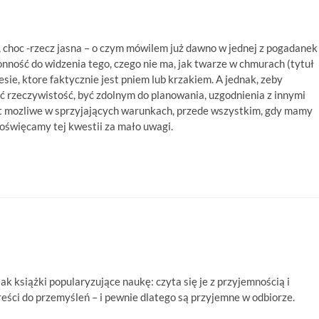
 choc -rzecz jasna – o czym mówilem już dawno w jednej z pogadanek
nność do widzenia tego, czego nie ma, jak twarze w chmurach (tytuł
sie, ktore faktycznie jest pniem lub krzakiem. A jednak, zeby
 rzeczywistość, być zdolnym do planowania, uzgodnienia z innymi
est mozliwe w sprzyjających warunkach, przede wszystkim, gdy mamy
 poświęcamy tej kwestii za mało uwagi.
ak książki popularyzujące naukę: czyta się je z przyjemnością i
reści do przemyśleń – i pewnie dlatego są przyjemne w odbiorze.