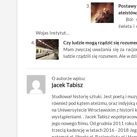
Postawy
ateistów
Ból- sk
świata i
Wojas Instytut…
Czy ludzie mogą rządzić się rozum
Mam zwyczaj uważania się za racjona
ludzie rządzili się rozumem. Ale w d
O autorze wpisu:
Jacek Tabisz
Studiował historię sztuki. Jest poetą i muz
również pod kątem ateizmu, oraz indyjsk
na Uniwersytecie Wrocławskim z historii kl
wystąpieniami. . Jacek Tabisz współpraco
jego nowego filmu. Od grudnia 2011 roku 
trzecią kadencję w latach 2016 - 2018 Jego
natemat.pl, liberte.pl, Racjonalista.pl i Ha