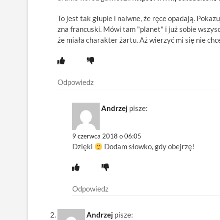
To jest tak głupie i naiwne, że ręce opadają. Poka
zna francuski. Mówi tam "planet" i już sobie wsz
że miała charakter żartu. Aż wierzyć mi się nie chce
Odpowiedz
Andrzej
pisze:
9 czerwca 2018 o 06:05
Dzięki
Dodam słowko, gdy obejrzę!
Odpowiedz
Andrzej
pisze: