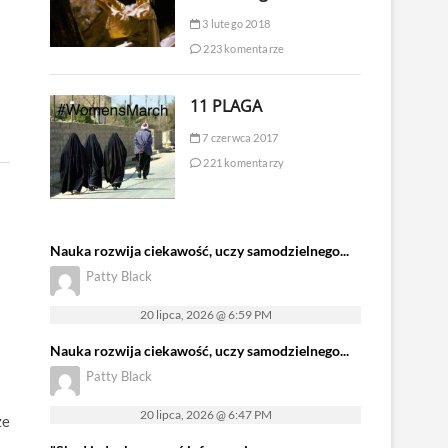
3 lutego 2018
223 komentarze
11 PLAGA
7 czerwca 2017
221 komentarzy
Nauka rozwija ciekawość, uczy samodzielnego...
Patty Black
20 lipca, 2026 @ 6:59 PM
Nauka rozwija ciekawość, uczy samodzielnego...
Patty Black
20 lipca, 2026 @ 6:47 PM
ze