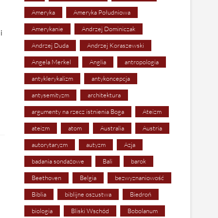
Ameryka
Ameryka Południowa
Amerykanie
Andrzej Dominiczak
 i
Andrzej Duda
Andrzej Koraszewski
Angela Merkel
Anglia
antropologia
antyklerykalizm
antykoncepcja
antysemityzm
architektura
argumenty na rzecz istnienia Boga
Ateizm
ateizm
atom
Australia
Austria
autorytaryzm
autyzm
Azja
badania sondażowe
Bali
barok
Beethoven
Belgia
bezwyznaniowość
Biblia
biblijne oszustwa
Biedroń
biologia
Bliski Wschód
Bobolanum