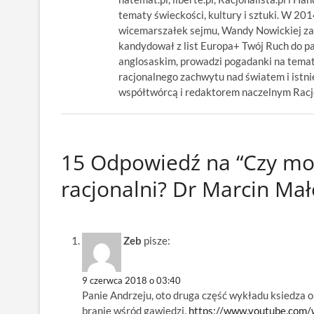
tematy świeckości, kultury i sztuki. W 20
wicemarszałek sejmu, Wandy Nowickiej za
kandydował z list Europa+ Twój Ruch do p
anglosaskim, prowadzi pogadanki na temat
racjonalnego zachwytu nad światem i istnie
współtwórcą i redaktorem naczelnym Racjon
15 Odpowiedź na “Czy moż
racjonalni? Dr Marcin Mał
Zeb
pisze:
9 czerwca 2018 o 03:40
Panie Andrzeju, oto druga część wykładu ksiedza o
branie wśród gawiedzi.
https://www.youtube.co