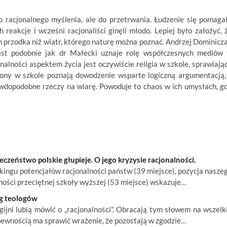
 racjonalnego myślenia, ale do przetrwania. Łudzenie się pomaga
 reakcje i wcześni racjonaliści ginęli młodo. Lepiej było założyć, 
h przodka niż wiatr, którego naturę można poznać. Andrzej Dominicz
iast podobnie jak dr Małecki uznaje rolę współczesnych mediów
nalności aspektem życia jest oczywiście religia w szkole, sprawiają
trony w szkole poznają dowodzenie wsparte logiczną argumentacją,
awdopodobne rzeczy na wiarę. Powoduje to chaos w ich umysłach, g
czeństwo polskie głupieje. O jego kryzysie racjonalności.
kingu potencjałów racjonalności państw (39 miejsce), pozycja nasze
ności przeciętnej szkoły wyższej (53 miejsce) wskazuje…
g teologów
igijni lubią mówić o „racjonalności”. Obracają tym słowem na wszelk
pewnością ma sprawić wrażenie, że pozostają w zgodzie…