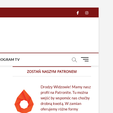
facebook
in
M
ROGRAM TV
e
n
ZOSTAŃ NASZYM PATRONEM
u
B
Drodzy Widzowie! Mamy nasz
u
profil na Patronite. Tu można
t
wejść by wspomóc nas choćby
t
drobną kwotą. W zamian
o
oferujemy różne formy
n