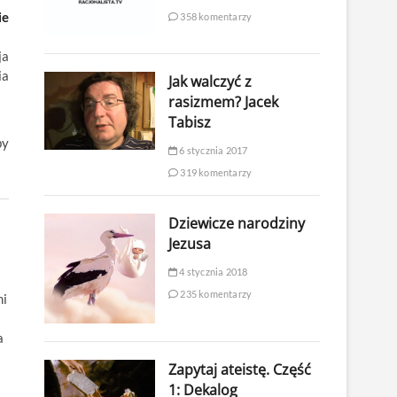
ie
358 komentarzy
ja
ia
Jak walczyć z
rasizmem? Jacek
Tabisz
by
6 stycznia 2017
319 komentarzy
Dziewicze narodziny
Jezusa
4 stycznia 2018
235 komentarzy
mi
a
Zapytaj ateistę. Część
1: Dekalog