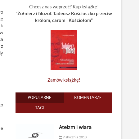
Chcesz nas weprzeć? Kup książkę!
ło
"Żołnierz i filozof. Tadeusz Kościuszko przeciw
że
królom, carom i Kościołom”
ak
 w
ca
 z
dy
Zamów książkę!
POPULARNE
KOMENTARZE
go
TAGI
Ateizm i wiara
ie
9 stycznia 2018