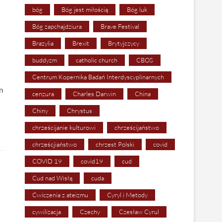
bóg
Bóg jest miłością
Bóg luk
Bóg zapchajdziura
Brave Festival
Brazylia
Brexit
Brytyjczycy
buddyzm
catholic church
CBOS
Centrum Kopernika Badań Interdyscyplinarnych
n
cenzura
Charles Darwin
China
Chiny
Chrystus
chrześcijanie kulturowi
chrześcijaństwo
chrześcjiaństwo
chrzest Polski
covid
COVID 19
covid19
cud
Cud nad Wisłą
cuda
Ćwiczenia z ateizmu
Cyryl i Metody
cywilizacja
Czechy
Czesław Cyrul