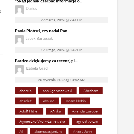
"Skąd jednak czerpać informacje o...
Darios
o
27 marca, 2026 @ 2:41 PM
Panie Piotruś, czy nadal Pan...
Jacek Bartosiak
17 lutego, 2026 @ 3:49 PM
Bardzo dziękujemy za recenzję i...
Izabela Grad
20 stycznia, 2026 @ 10:42 AM
aborcja
abp Jędraszewski
Abraham
absolut
absurd
Adam Nobis
Adolf Hitler
Afryka
Agenda Europe
Agnieszko Wołk-Łaniewska
agnostycyzm
AI
akomodacjonizm
Alvert Jann