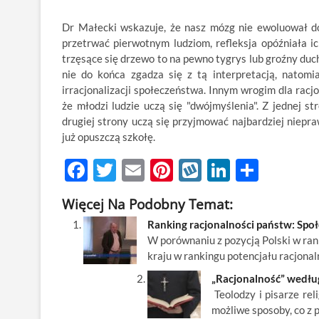
Dr Małecki wskazuje, że nasz mózg nie ewoluował do
przetrwać pierwotnym ludziom, refleksja opóźniała ich
trzęsące się drzewo to na pewno tygrys lub groźny duc
nie do końca zgadza się z tą interpretacją, natom
irracjonalizacji społeczeństwa. Innym wrogim dla racjo
że młodzi ludzie uczą się "dwójmyślenia". Z jednej s
drugiej strony uczą się przyjmować najbardziej niepr
już opuszczą szkołę.
F
T
E
Pi
W
Li
S
ac
w
m
nt
y
n
h
Więcej Na Podobny Temat:
e
itt
ail
er
k
k
ar
Ranking racjonalności państw: Społe
b
er
es
o
e
e
W porównaniu z pozycją Polski w ran
o
t
p
dI
kraju w rankingu potencjału racjonal
o
n
„Racjonalność” wedłu
Teolodzy i pisarze rel
k
możliwe sposoby, co z 