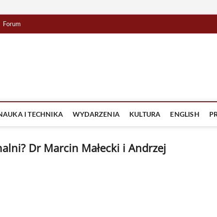
Forum
lista TV
IZJA
NAUKA I TECHNIKA
WYDARZENIA
KULTURA
ENGLISH
P
nalni? Dr Marcin Małecki i Andrzej