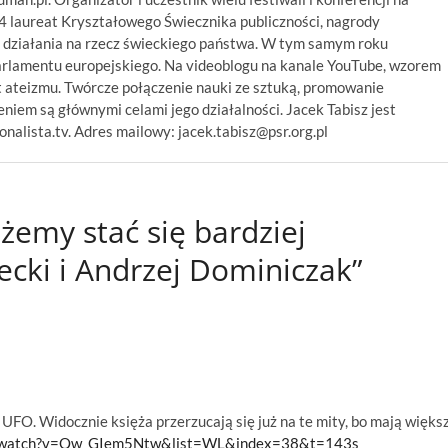
14 laureat Kryształowego Świecznika publiczności, nagrody
 działania na rzecz świeckiego państwa. W tym samym roku
arlamentu europejskiego. Na videoblogu na kanale YouTube, wzorem
 ateizmu. Twórcze połączenie nauki ze sztuką, promowanie
niem są głównymi celami jego działalności. Jacek Tabisz jest
alista.tv. Adres mailowy: jacek.tabisz@psr.org.pl
emy stać się bardziej
ecki i Andrzej Dominiczak”
 UFO. Widocznie księża przerzucają się już na te mity, bo mają więks
m/watch?v=Qw_GIem5Ntw&list=WL&index=38&t=143s