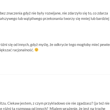
ez znaczenia gdyż nie były rozwijane, nie zdarzyło się to, co zdarza
fałszywego lub wątpliwego przekonania tworzy się mniej lub bardziej
óżni się od innych, gdyż myślę, że odkrycie tego mogłoby mieć pewie
iększać racjonalność.
tzu. Ciekaw jestem, z czym przykładowo sie nie zgadzasz? (ja też nie
ę różni ta rozmowa od innych? Mialem wrażenie, że jest na trochę