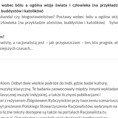
 wobec bólu a ogólna wizja świata i człowieka (na przykładz
, buddystów i katolików)
andal czy błogosławieństwo? Postawy wobec bólu a ogólna wiz
 człowieka (na przykładzie ateistów, buddystów i katolików) Sylw
em?
listę, a racjonalistą jest – jak przypuszczam – ten, kto pragnie, a
zisiejszych czasach…
ykiem. Odbył dwie wielkie podróże do Indii, gdzie badał kulturę,
ą muzykę klasyczną. Te badania zaowocowały między innymi wykłada
asycznej muzyki indyjskiej, a także licznymi publikacjami i
wał z reżyserem Zbigniewem Rybczyńskim przy tworzeniu scenariusz
był prezesem Polskiego Stowarzyszenia Racjonalistów, wybranym na
 liczne teksty dostępne są także na portalach Racjonalista.tv,
numan.pl. Organizator i uczestnik wielu festiwali i konferencji na