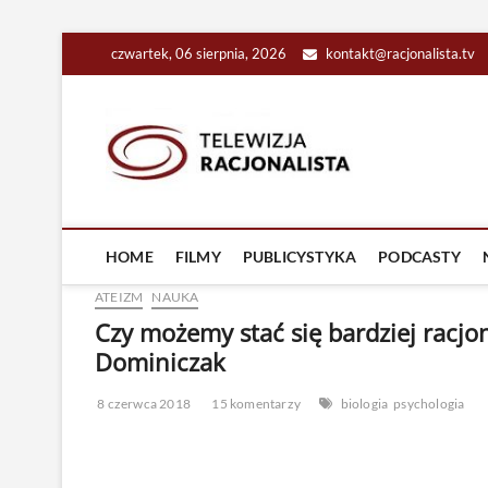
Skip
czwartek, 06 sierpnia, 2026
kontakt@racjonalista.tv
to
content
Racjona
RACJONALNA TELEW
HOME
FILMY
PUBLICYSTYKA
PODCASTY
ATEIZM
NAUKA
Czy możemy stać się bardziej racjo
Dominiczak
8 czerwca 2018
15 komentarzy
biologia
psychologia