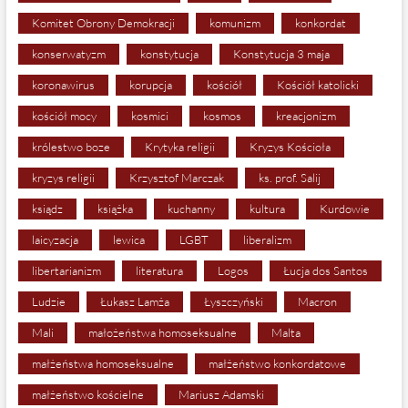
Komitet Obrony Demokracji
komunizm
konkordat
konserwatyzm
konstytucja
Konstytucja 3 maja
koronawirus
korupcja
kościół
Kościół katolicki
kościół mocy
kosmici
kosmos
kreacjonizm
królestwo boze
Krytyka religii
Kryzys Kościoła
kryzys religii
Krzysztof Marczak
ks. prof. Salij
ksiądz
książka
kuchanny
kultura
Kurdowie
laicyzacja
lewica
LGBT
liberalizm
libertarianizm
literatura
Logos
Łucja dos Santos
Ludzie
Łukasz Lamża
Łyszczyński
Macron
Mali
małożeństwa homoseksualne
Malta
małżeństwa homoseksualne
małżeństwo konkordatowe
małżeństwo kościelne
Mariusz Adamski