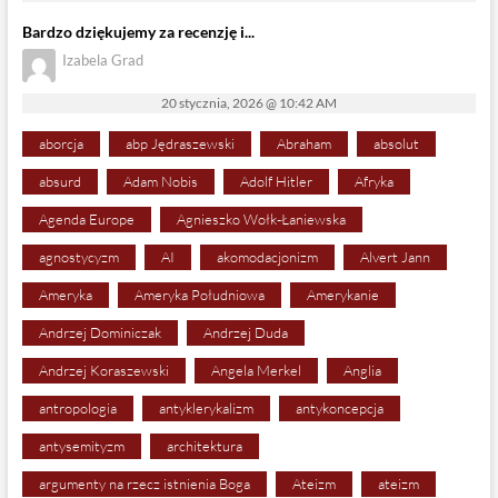
Bardzo dziękujemy za recenzję i...
Izabela Grad
20 stycznia, 2026 @ 10:42 AM
aborcja
abp Jędraszewski
Abraham
absolut
absurd
Adam Nobis
Adolf Hitler
Afryka
Agenda Europe
Agnieszko Wołk-Łaniewska
agnostycyzm
AI
akomodacjonizm
Alvert Jann
Ameryka
Ameryka Południowa
Amerykanie
Andrzej Dominiczak
Andrzej Duda
Andrzej Koraszewski
Angela Merkel
Anglia
antropologia
antyklerykalizm
antykoncepcja
antysemityzm
architektura
argumenty na rzecz istnienia Boga
Ateizm
ateizm