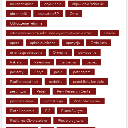
nowoczesność
objawienia
objawienia fatimskie
obronność
obywateleRP
Odra
Odrodzenie religijne
odszkodowania za seksualne wykorzystywanie dzieci
Oława
opera
opinia publiczna
opozycja
Ordo Iuris
orientacja seksualna
Ormianie
oświecenie
Pakistan
Palestyna
pandemia
papież
parytety
Paryż
pasje
patriotyzm
Paulina Łopatniuk
pedofilia
pedofilia w kościele
pesymizm
Petek
Pew Research Center
pierwsza dama
Piotr Korga
Piotr Maćkowiak
Piotr Napierała
PiS
Pismo Święte
Platforma Obywatelska
Płeć biologiczna