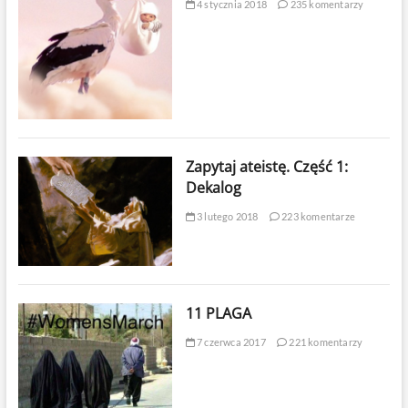
4 stycznia 2018
235 komentarzy
Zapytaj ateistę. Część 1:
Dekalog
3 lutego 2018
223 komentarze
11 PLAGA
7 czerwca 2017
221 komentarzy