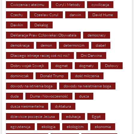
Ćwiczenia z ateizmu
Cyryl i Metody
cywilizacja
Czechy
Czesław Cyrul
darwin
David Hume
Dawkin
Dekalog
Deklaracja Praw Człowieka i Obywatela
democracy
demokracja
demon
determinizm
diabeł
Dlaczego istnieje raczej coś niż nic?
Dni Darwina
Dobry wojak Szwejk
dogmat
dogmaty
Dołowy
dominiczak
Donald Trump
dość milczenia
dowody na istnienia boga
dowody na nieistnienie boga
duda
Duma i Nowoczesność
dusza
dusza nieśmiertelna
dyktatura
dziewicze poczęcie Jezusa
edukacja
Egipt
egzystencja
ekologia
ekologizm
ekonomia