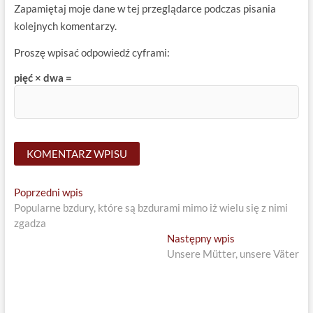
Zapamiętaj moje dane w tej przeglądarce podczas pisania
kolejnych komentarzy.
Proszę wpisać odpowiedź cyframi:
pięć × dwa =
Nawigacja
Previous
Poprzedni wpis
post:
Popularne bzdury, które są bzdurami mimo iż wielu się z nimi
wpisu
zgadza
Next
Następny wpis
post:
Unsere Mütter, unsere Väter