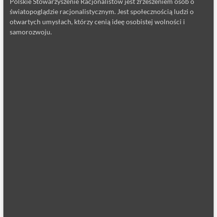
Polskie Stowarzyszenie Racjonalistów jest zrzeszeniem osób o
światopoglądzie racjonalistycznym. Jest społecznością ludzi o
otwartych umysłach, którzy cenią ideę osobistej wolności i
samorozwoju.