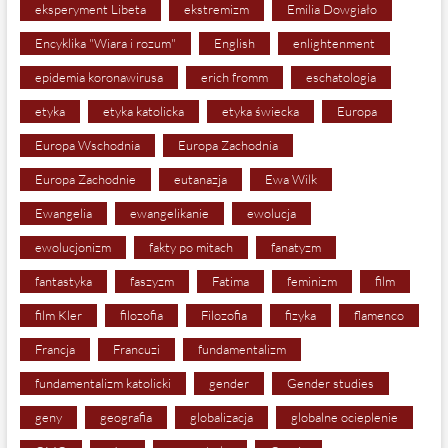
eksperyment Libeta
ekstremizm
Emilia Dowgiało
Encyklika "Wiara i rozum"
English
enlightenment
epidemia koronawirusa
erich fromm
eschatologia
etyka
etyka katolicka
etyka świecka
Europa
Europa Wschodnia
Europa Zachodnia
Europa Zachodnie
eutanazja
Ewa Wilk
Ewangelia
ewangelikanie
ewolucja
ewolucjonizm
fakty po mitach
fanatyzm
fantastyka
faszyzm
Fatima
feminizm
film
film Kler
filozofia
Filozofia
fizyka
flamenco
Francja
Francuzi
fundamentalizm
fundamentalizm katolicki
gender
Gender studies
geny
geografia
globalizacja
globalne ocieplenie