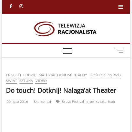
Skip
facebook
in
to
content
Racjona
RACJONALNA
TELEWIZJA
TV
M
e
n
u
ENGLISH
LUDZIE
MATERIAŁ DOKUMENTALNY
SPOŁECZEŃSTWO
B
ŚWIAT
SZTUKA
VIDEO
u
Do touch! Dotknij! Nalaga’at Theater
t
t
o
20 lipca 2016
Skomentuj
Brave Festival
Izrael
sztuka
teatr
n