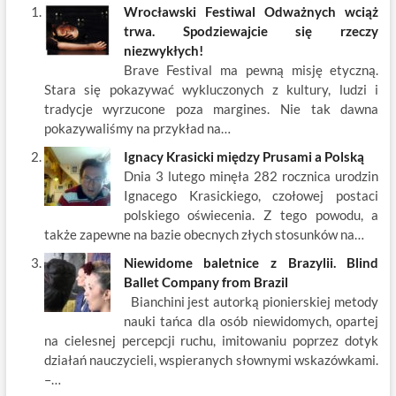
e
itt
ail
er
k
k
ar
Wrocławski Festiwal Odważnych wciąż
b
er
es
o
e
e
trwa. Spodziewajcie się rzeczy
o
t
p
dI
niezwykłych!
Brave Festival ma pewną misję etyczną.
o
n
Stara się pokazywać wykluczonych z kultury, ludzi i
k
tradycje wyrzucone poza margines. Nie tak dawna
pokazywaliśmy na przykład na…
Ignacy Krasicki między Prusami a Polską
Dnia 3 lutego minęła 282 rocznica urodzin
Ignacego Krasickiego, czołowej postaci
polskiego oświecenia. Z tego powodu, a
także zapewne na bazie obecnych złych stosunków na…
Niewidome baletnice z Brazylii. Blind
Ballet Company from Brazil
Bianchini jest autorką pionierskiej metody
nauki tańca dla osób niewidomych, opartej
na cielesnej percepcji ruchu, imitowaniu poprzez dotyk
działań nauczycieli, wspieranych słownymi wskazówkami.
–…