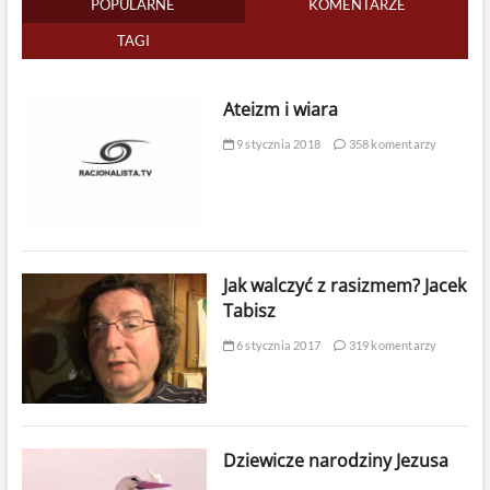
POPULARNE
KOMENTARZE
TAGI
Ateizm i wiara
9 stycznia 2018
358 komentarzy
Jak walczyć z rasizmem? Jacek
Tabisz
6 stycznia 2017
319 komentarzy
Dziewicze narodziny Jezusa