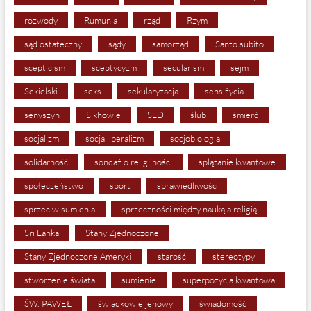
rozwody
Rumunia
rząd
Rzym
sąd ostateczny
sądy
samorząd
Santo subito
scepticism
sceptycyzm
secularism
sejm
Sekielski
seks
sekularyzacja
sens życia
senyszyn
Sikhowie
SLD
ślub
śmierć
socjalizm
socjalliberalizm
socjobiologia
solidarność
sondaż o religijności
splątanie kwantowe
społeczeństwo
sport
sprawiedliwość
sprzeciw sumienia
sprzeczności między nauką a religią
Sri Lanka
Stany Zjednoczone
Stany Zjednoczone Ameryki
starość
stereotypy
stworzenie świata
sumienie
superpozycja kwantowa
ŚW. PAWEŁ
świadkowie jehowy
świadomość