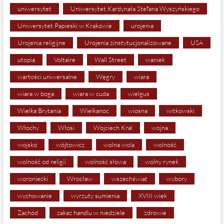
uniwersytet
Uniwersytet Kardynała Stefana Wyszyńskiego
Uniwersytet Papieski w Krakowie
urojenia
Urojenia religijne
Urojenia zinstytucjonalizowane
USA
utopia
Voltaire
Wall Street
waniek
wartości uniwersalne
Węgry
wiara
wiara w boga
wiara w cuda
wielgus
Wielka Brytania
Wielkanoc
wiosna
witkowski
Włochy
Włosi
Wojciech Kral
wojna
wojsko
wójtowicz
wolna wola
wolność
wolność od religii
wolność słowa
wolny rynek
woroniecki
Wrocław
wszechświat
wybory
wychowanie
wyrzuty sumienia
XVIII wiek
Zachód
zakaz handlu w niedziele
zdrowie