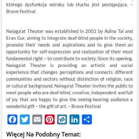
którego dysfunkcja wzroku lub słuchu jest postępująca. –
Brave Festival
Nalaga’at Theater was established in 2002 by Adina Tal and
Eran Gur, aiming to integrate deaf-blind people in the society,
promote their needs and aspirations and to give them an
opportunity for self-expression and realization of their most
fundamental right – to contribute to society. Since its opening,
Nalaga’at Theater is providing an artistic and social
experience that changes perceptions and connects different
communities and sectors without distinction of religion, race
or cultural background. Nalaga’at Theater invites the public to
meet people who are deaf-blind, creative, independent and full
of joy that are happy to give the seeing-hearing audience a
wonderful gift – the gift of art. – Brave Festival
F
T
E
Pi
W
Li
S
ac
w
m
nt
y
n
h
Więcej Na Podobny Temat: