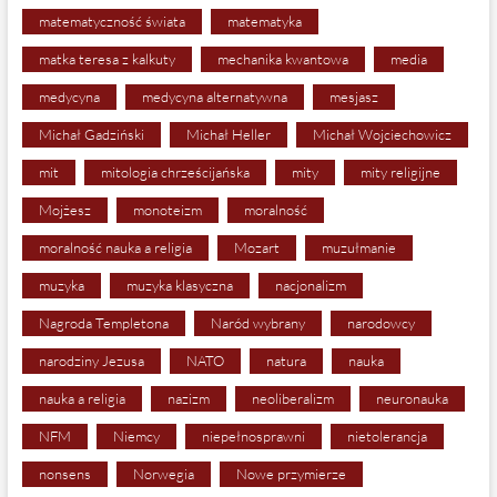
matematyczność świata
matematyka
matka teresa z kalkuty
mechanika kwantowa
media
medycyna
medycyna alternatywna
mesjasz
Michał Gadziński
Michał Heller
Michał Wojciechowicz
mit
mitologia chrześcijańska
mity
mity religijne
Mojżesz
monoteizm
moralność
moralność nauka a religia
Mozart
muzułmanie
muzyka
muzyka klasyczna
nacjonalizm
Nagroda Templetona
Naród wybrany
narodowcy
narodziny Jezusa
NATO
natura
nauka
nauka a religia
nazizm
neoliberalizm
neuronauka
NFM
Niemcy
niepełnosprawni
nietolerancja
nonsens
Norwegia
Nowe przymierze