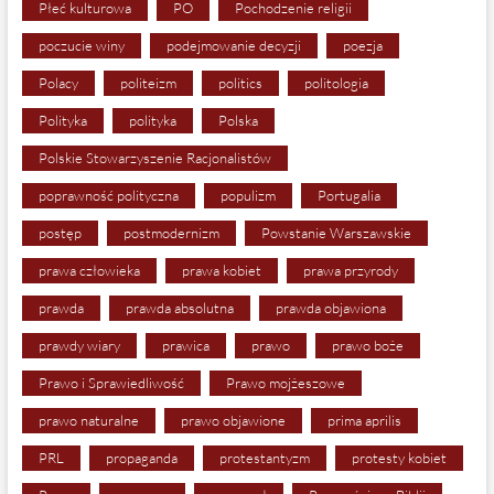
Płeć kulturowa
PO
Pochodzenie religii
poczucie winy
podejmowanie decyzji
poezja
Polacy
politeizm
politics
politologia
Polityka
polityka
Polska
Polskie Stowarzyszenie Racjonalistów
poprawność polityczna
populizm
Portugalia
postęp
postmodernizm
Powstanie Warszawskie
prawa człowieka
prawa kobiet
prawa przyrody
prawda
prawda absolutna
prawda objawiona
prawdy wiary
prawica
prawo
prawo boże
Prawo i Sprawiedliwość
Prawo mojżeszowe
prawo naturalne
prawo objawione
prima aprilis
PRL
propaganda
protestantyzm
protesty kobiet