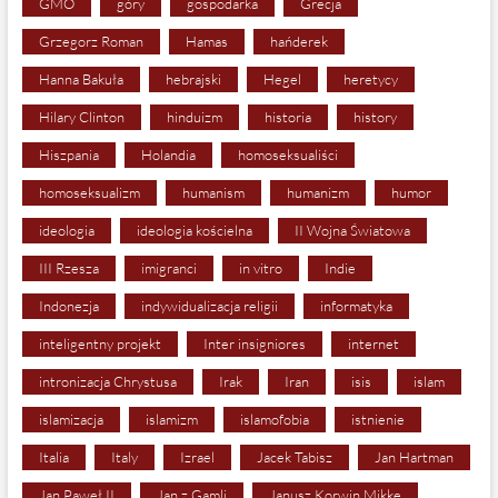
GMO
góry
gospodarka
Grecja
Grzegorz Roman
Hamas
hańderek
Hanna Bakuła
hebrajski
Hegel
heretycy
Hilary Clinton
hinduizm
historia
history
Hiszpania
Holandia
homoseksualiści
homoseksualizm
humanism
humanizm
humor
ideologia
ideologia kościelna
II Wojna Światowa
III Rzesza
imigranci
in vitro
Indie
Indonezja
indywidualizacja religii
informatyka
inteligentny projekt
Inter insigniores
internet
intronizacja Chrystusa
Irak
Iran
isis
islam
islamizacja
islamizm
islamofobia
istnienie
Italia
Italy
Izrael
Jacek Tabisz
Jan Hartman
Jan Paweł II
Jan z Gamli
Janusz Korwin Mikke