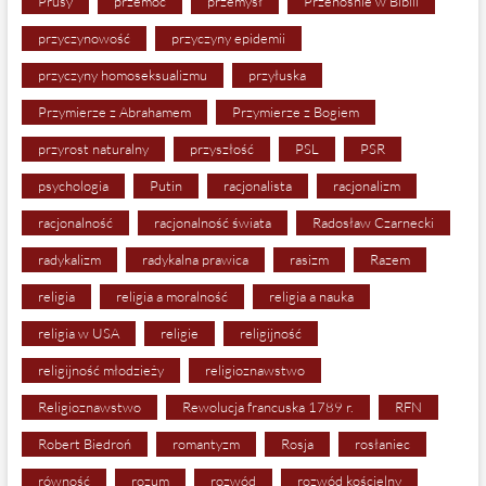
Prusy
przemoc
przemysł
Przenośnie w Biblii
przyczynowość
przyczyny epidemii
przyczyny homoseksualizmu
przyłuska
Przymierze z Abrahamem
Przymierze z Bogiem
przyrost naturalny
przyszłość
PSL
PSR
psychologia
Putin
racjonalista
racjonalizm
racjonalność
racjonalność świata
Radosław Czarnecki
radykalizm
radykalna prawica
rasizm
Razem
religia
religia a moralność
religia a nauka
religia w USA
religie
religijność
religijność młodzieży
religioznawstwo
Religioznawstwo
Rewolucja francuska 1789 r.
RFN
Robert Biedroń
romantyzm
Rosja
rosłaniec
równość
rozum
rozwód
rozwód kościelny