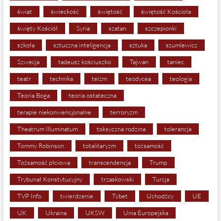
świat
świeckość
świętość
świętość Kościoła
święty Kościół
Syria
szatan
szczepionki
szkoła
sztuczna inteligencja
sztuka
szumlewicz
Szwecja
tadeusz kościuszko
Tajwan
taniec
teatr
technika
teizm
teodycea
teologia
Teoria Boga
teoria ostateczna
terapie niekonwencjonalne
terroryzm
Theatrum Illuminatum
toksyczna rodzina
tolerancja
Tommy Robinson
totalitaryzm
tożsamość
Tożsamość płciowa
transcendencja
Trump
Trybunał Konstytucyjny
trzaskowski
Turcja
TVP Info
twierdzenie
Tybet
Uchodźcy
UE
UK
Ukraina
UKSW
Unia Europejska