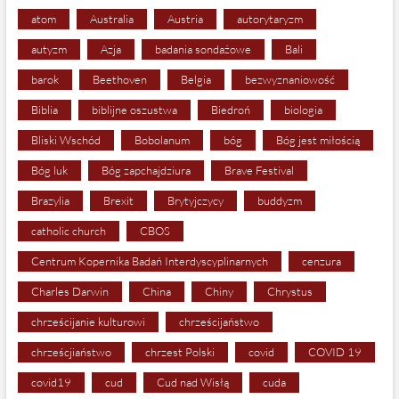
atom
Australia
Austria
autorytaryzm
autyzm
Azja
badania sondażowe
Bali
barok
Beethoven
Belgia
bezwyznaniowość
Biblia
biblijne oszustwa
Biedroń
biologia
Bliski Wschód
Bobolanum
bóg
Bóg jest miłością
Bóg luk
Bóg zapchajdziura
Brave Festival
Brazylia
Brexit
Brytyjczycy
buddyzm
catholic church
CBOS
Centrum Kopernika Badań Interdyscyplinarnych
cenzura
Charles Darwin
China
Chiny
Chrystus
chrześcijanie kulturowi
chrześcijaństwo
chrześcjiaństwo
chrzest Polski
covid
COVID 19
covid19
cud
Cud nad Wisłą
cuda