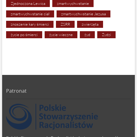
Zjednoczona Lewica
zmartwychwstanie
zmartwychwstanie ciał
zmartwychwstanie Jezusa
znoszenie kary śmierci
ZSRR
zwierzęta
życie po śmierci
życie wieczne
żyd
Żydzi
Patronat