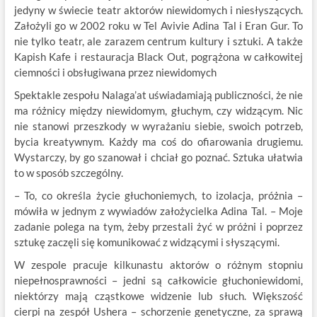
jedyny w świecie teatr aktorów niewidomych i niesłyszących.
Założyli go w 2002 roku w Tel Avivie Adina Tal i Eran Gur. To
nie tylko teatr, ale zarazem centrum kultury i sztuki. A także
Kapish Kafe i restauracja Black Out, pogrążona w całkowitej
ciemności i obsługiwana przez niewidomych
Spektakle zespołu Nalaga’at uświadamiają publiczności, że nie
ma różnicy między niewidomym, głuchym, czy widzącym. Nic
nie stanowi przeszkody w wyrażaniu siebie, swoich potrzeb,
bycia kreatywnym. Każdy ma coś do ofiarowania drugiemu.
Wystarczy, by go szanował i chciał go poznać. Sztuka ułatwia
to w sposób szczególny.
– To, co określa życie głuchoniemych, to izolacja, próżnia –
mówiła w jednym z wywiadów założycielka Adina Tal. – Moje
zadanie polega na tym, żeby przestali żyć w próżni i poprzez
sztukę zaczęli się komunikować z widzącymi i słyszącymi.
W zespole pracuje kilkunastu aktorów o różnym stopniu
niepełnosprawności – jedni są całkowicie głuchoniewidomi,
niektórzy mają cząstkowe widzenie lub słuch. Większość
cierpi na zespół Ushera – schorzenie genetyczne, za sprawą