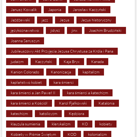
Janusz Kowalik
Japonia
Jarosław Kaczyński
Jażdżewski
jazz
Jezus
Jezus historyczny
językoznawstwo
jidysz
jinx
Joachim Brudziński
Joanna Senyszyn
Jubileuszowy Akt Przyjęcia Jezusa Chrystusa za Króla i Pana
judaizm
Kaczyński
Kaja Bryx
Kanada
Kanion Colorado
Kanonizacja
kapitalizm
kapłaństwo kobiet
kara śmierci
kara śmierci a Jan Paweł II
kara śmierci a katechizm
kara śmierci a Kościół
Karol Fjałkowski
Katalonia
katechizm
katolicyzm
Kędziora
klauzula sumienia
klerykalizm
KO
kobiety
Kobiety w Piśmie Świętym
KOD
kolonializm