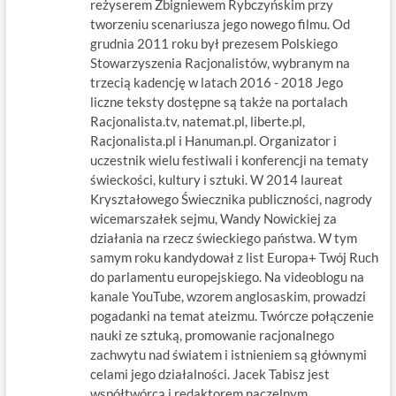
reżyserem Zbigniewem Rybczyńskim przy
tworzeniu scenariusza jego nowego filmu. Od
grudnia 2011 roku był prezesem Polskiego
Stowarzyszenia Racjonalistów, wybranym na
trzecią kadencję w latach 2016 - 2018 Jego
liczne teksty dostępne są także na portalach
Racjonalista.tv, natemat.pl, liberte.pl,
Racjonalista.pl i Hanuman.pl. Organizator i
uczestnik wielu festiwali i konferencji na tematy
świeckości, kultury i sztuki. W 2014 laureat
Kryształowego Świecznika publiczności, nagrody
wicemarszałek sejmu, Wandy Nowickiej za
działania na rzecz świeckiego państwa. W tym
samym roku kandydował z list Europa+ Twój Ruch
do parlamentu europejskiego. Na videoblogu na
kanale YouTube, wzorem anglosaskim, prowadzi
pogadanki na temat ateizmu. Twórcze połączenie
nauki ze sztuką, promowanie racjonalnego
zachwytu nad światem i istnieniem są głównymi
celami jego działalności. Jacek Tabisz jest
współtwórcą i redaktorem naczelnym